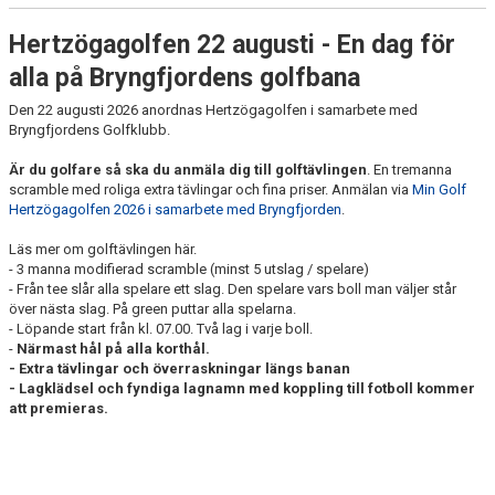
10-ÅRINGARNAS
Hertzögagolfen 22 augusti - En dag för
HBK-DAGEN SOMMAR
alla på Bryngfjordens golfbana
Den 22 augusti 2026 anordnas Hertzögagolfen i samarbete med
HBK-DAGEN VINTER
Bryngfjordens Golfklubb.
CYKELSAFARI
Är du golfare så ska du anmäla dig till golftävlingen
. En tremanna
scramble med roliga extra tävlingar och fina priser. Anmälan via
Min Golf
GENREPET
Hertzögagolfen 2026 i samarbete med Bryngfjorden
.
Läs mer om golftävlingen här.
HERTZÖGA FOTBOLLSSKOLA
- 3 manna modifierad scramble (minst 5 utslag / spelare)
- Från tee slår alla spelare ett slag. Den spelare vars boll man väljer står
NYÅRSPROMENADEN
över nästa slag. På green puttar alla spelarna.
- Löpande start från kl. 07.00. Två lag i varje boll.
-
Närmast hål på alla korthål.
ILANDADAGEN
- Extra tävlingar och överraskningar längs banan
- ​Lagklädsel och fyndiga lagnamn med koppling till fotboll kommer
INOMHUSCUPEN
att premieras.
HERTZÖGAGOLFEN
HEM