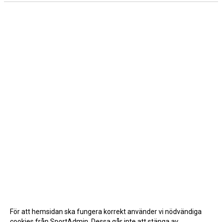
För att hemsidan ska fungera korrekt använder vi nödvändiga
cookies från SportAdmin. Dessa går inte att stänga av.