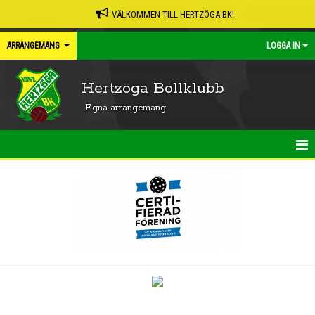
VÄLKOMMEN TILL HERTZÖGA BK!
ARRANGEMANG
LOGGA IN
Hertzöga Bollklubb
Egna arrangemang
NYHETER
DOKUMENT
BILDGALLERI
KALENDER
EGNA ARRANGEMANG