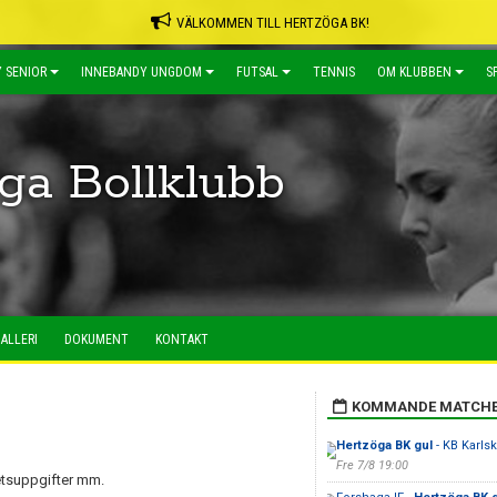
VÄLKOMMEN TILL HERTZÖGA BK!
 SENIOR
INNEBANDY UNGDOM
FUTSAL
TENNIS
OM KLUBBEN
S
ga Bollklubb
ALLERI
DOKUMENT
KONTAKT
KOMMANDE MATCH
Hertzöga BK gul
- KB Karls
Fre 7/8 19:00
betsuppgifter mm.