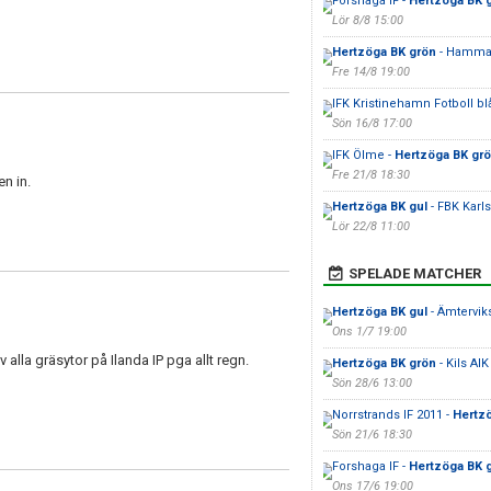
Forshaga IF -
Hertzöga BK 
Lör 8/8 15:00
Hertzöga BK grön
- Hammar
Fre 14/8 19:00
IFK Kristinehamn Fotboll bl
Sön 16/8 17:00
IFK Ölme -
Hertzöga BK gr
Fre 21/8 18:30
en in.
Hertzöga BK gul
- FBK Karl
Lör 22/8 11:00
SPELADE MATCHER
Hertzöga BK gul
- Ämtervik
Ons 1/7 19:00
 alla gräsytor på Ilanda IP pga allt regn.
Hertzöga BK grön
- Kils AI
Sön 28/6 13:00
Norrstrands IF 2011 -
Hertz
Sön 21/6 18:30
Forshaga IF -
Hertzöga BK 
Ons 17/6 19:00