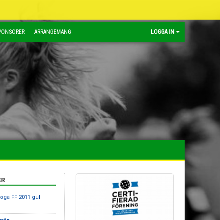
PONSORER
ARRANGEMANG
LOGGA IN
ER
koga FF 2011 gul