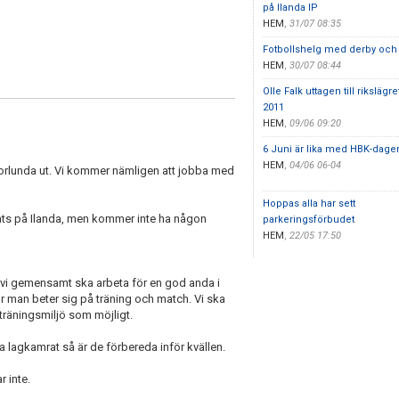
på Ilanda IP
HEM
,
31/07 08:35
Fotbollshelg med derby och 
HEM
,
30/07 08:44
Olle Falk uttagen till rikslägr
2011
HEM
,
09/06 09:20
6 Juni är lika med HBK-dage
HEM
,
04/06 06-04
norlunda ut. Vi kommer nämligen att jobba med
Hoppas alla har sett
ats på Ilanda, men kommer inte ha någon
parkeringsförbudet
HEM
,
22/05 17:50
tt vi gemensamt ska arbeta för en god anda i
r man beter sig på träning och match. Vi ska
träningsmiljö som möjligt.
 lagkamrat så är de förbereda inför kvällen.
r inte.