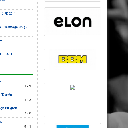
grön
ö FK 2011
å -
Hertzöga BK gul
ön
stad 2011
s FF
1 - 1
K FK grön
1 - 2
öga BK grön
2 - 0
gul
5 - 1