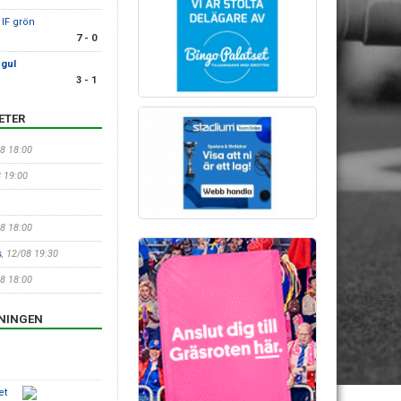
 IF grön
7 - 0
 gul
3 - 1
ETER
08 18:00
8 19:00
08 18:00
s
, 12/08 19:30
08 18:00
ENINGEN
et