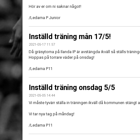
Hör av er om ni saknar något!
/Ledarna P Junior
Inställd träning mån 17/5!
2021-05-17 11:57
Då gräsytorna på Ilanda IP är avstängda ikväll så ställs träning
Hoppas på torrare väder på onsdag!
/Ledarna P11
Inställd träning onsdag 5/5
2021-05-05 14:44
Vi måste tyvärr ställa in träningen ikväll då kommunen stängt av
Vi tar nya tag på måndag!
/Ledarna P11