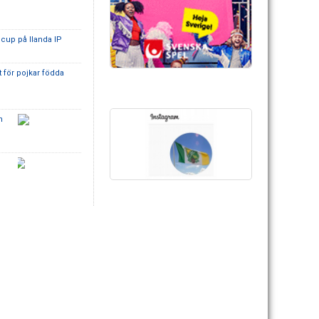
cup på Ilanda IP
et för pojkar födda
n