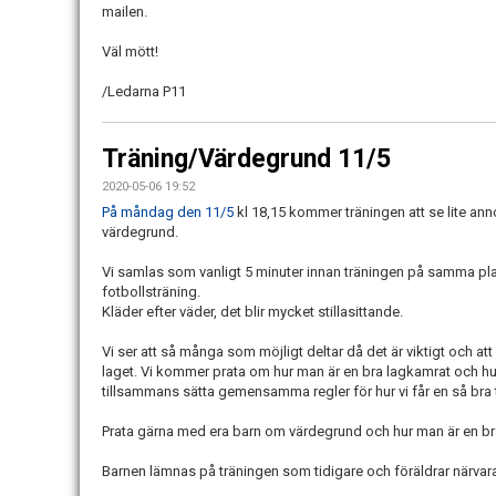
mailen.
Väl mött!
/Ledarna P11
Träning/Värdegrund 11/5
2020-05-06 19:52
På måndag den 11/5
kl 18,15 kommer träningen att se lite an
värdegrund.
Vi samlas som vanligt 5 minuter innan träningen på samma pl
fotbollsträning.
Kläder efter väder, det blir mycket stillasittande.
Vi ser att så många som möjligt deltar då det är viktigt och a
laget. Vi kommer prata om hur man är en bra lagkamrat och hu
tillsammans sätta gemensamma regler för hur vi får en så bra 
Prata gärna med era barn om värdegrund och hur man är en bra
Barnen lämnas på träningen som tidigare och föräldrar närvara