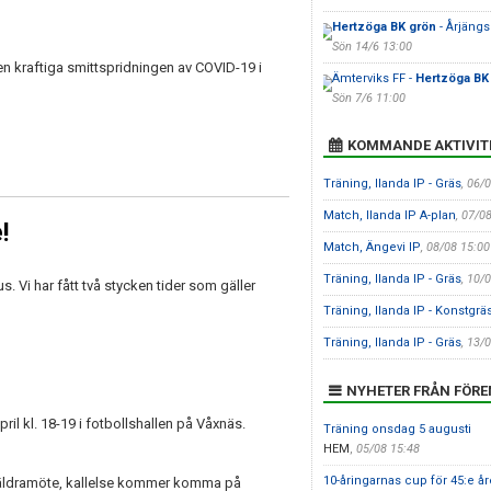
Hertzöga BK grön
- Årjängs
Sön 14/6 13:00
en kraftiga smittspridningen av COVID-19 i
Ämterviks FF -
Hertzöga BK
Sön 7/6 11:00
KOMMANDE AKTIVIT
Träning, Ilanda IP - Gräs
, 06/
Match, Ilanda IP A-plan
, 07/0
!
Match, Ängevi IP
, 08/08 15:00
Träning, Ilanda IP - Gräs
, 10/
Vi har fått två stycken tider som gäller
Träning, Ilanda IP - Konstgrä
Träning, Ilanda IP - Gräs
, 13/
NYHETER FRÅN FÖR
il kl. 18-19 i fotbollshallen på Våxnäs.
Träning onsdag 5 augusti
HEM
,
05/08 15:48
10-åringarnas cup för 45:e år
 föräldramöte, kallelse kommer komma på