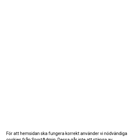
För att hemsidan ska fungera korrekt använder vi nödvändiga
cookies från SportAdmin. Dessa går inte att stänga av.