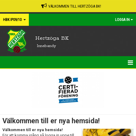
VÄLKOMMEN TILL HERTZÖGA BK!
HBK IP09/10
LOGGA IN
Hertzöga BK
Innebandy
HEM
NYHETER
KALENDER
MATCHER
Välkommen till er nya hemsida!
TRUPPEN
Välkommen till er nya hemsida!
För att komma igång så logga in uppe till