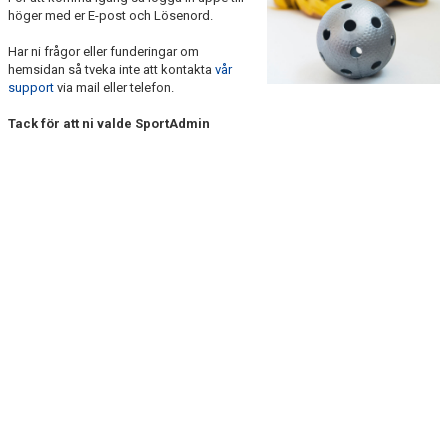
BILDGALLERI
höger med er E-post och Lösenord.
Har ni frågor eller funderingar om
DOKUMENT
hemsidan så tveka inte att kontakta
vår
support
via mail eller telefon.
KONTAKT
Tack för att ni valde SportAdmin