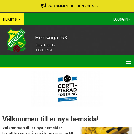
VÄLKOMMEN TILL HERTZÖGA BK!
HBK IP19
LOGGA IN
Hertzöga BK
Innebandy
HBK IP19
HEM
NYHETER
KALENDER
MATCHER
Välkommen till er nya hemsida!
TRUPPEN
Välkommen till er nya hemsida!
För att komma igång så logga in uppe till