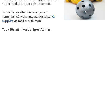
BILDGALLERI
höger med er E-post och Lösenord.
Har ni frågor eller funderingar om
DOKUMENT
hemsidan så tveka inte att kontakta
vår
support
via mail eller telefon.
KONTAKT
Tack för att ni valde SportAdmin