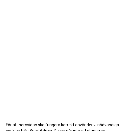
För att hemsidan ska fungera korrekt använder vi nödvändiga
cookies från SportAdmin. Dessa går inte att stänga av.