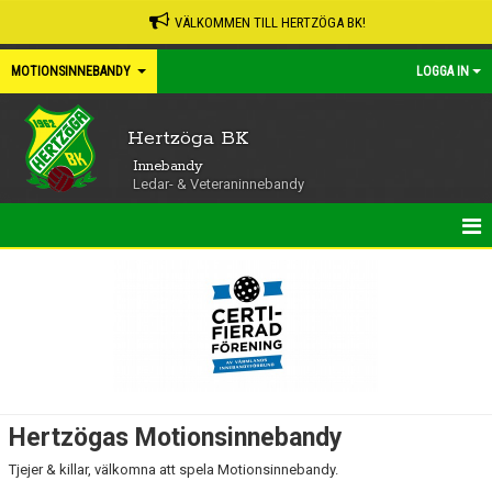
VÄLKOMMEN TILL HERTZÖGA BK!
MOTIONSINNEBANDY
LOGGA IN
Hertzöga BK
Innebandy
Ledar- & Veteraninnebandy
HEM
NYHETER
KALENDER
MATCHER
Hertzögas Motionsinnebandy
TRUPPEN
Tjejer & killar, välkomna att spela Motionsinnebandy.