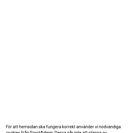
För att hemsidan ska fungera korrekt använder vi nödvändiga
cookies från SportAdmin. Dessa går inte att stänga av.