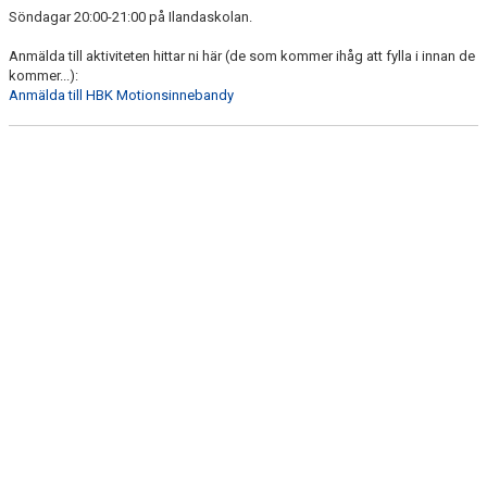
BILDGALLERI
Söndagar 20:00-21:00 på Ilandaskolan.
Anmälda till aktiviteten hittar ni här (de som kommer ihåg att fylla i innan de
DOKUMENT
kommer...):
Anmälda till HBK Motionsinnebandy
KONTAKT