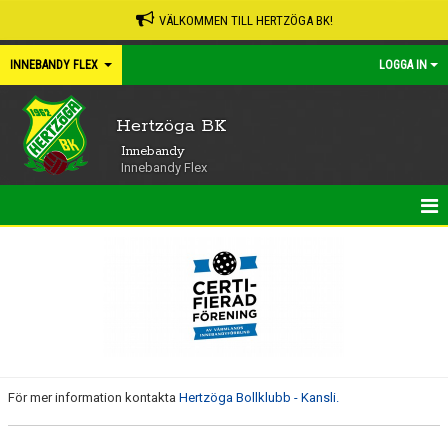
VÄLKOMMEN TILL HERTZÖGA BK!
INNEBANDY FLEX
LOGGA IN
Hertzöga BK
Innebandy
Innebandy Flex
HEM
NYHETER
KALENDER
MATCHER
För mer information kontakta
Hertzöga Bollklubb - Kansli.
TRUPPEN