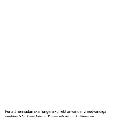
För att hemsidan ska fungera korrekt använder vi nödvändiga
cookies från SportAdmin. Dessa går inte att stänga av.