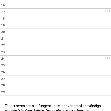
16
v.34
17
18
19
20
21
22
23
v.35
24
25
26
27
28
29
30
v.36
31
För att hemsidan ska fungera korrekt använder vi nödvändiga
cookies från SportAdmin. Dessa går inte att stänga av.