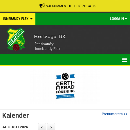
VÄLKOMMEN TILL HERTZÖGA BK!
INNEBANDY FLEX
LOGGA IN
Hertzöga BK
Innebandy
Innebandy Flex
HEM
NYHETER
KALENDER
MATCHER
Kalender
Prenumerera >>
TRUPPEN
AUGUSTI 2026