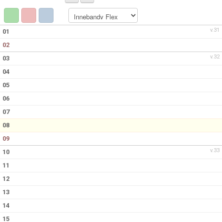
BILDGALLERI
DOKUMENT
v.31
01
02
KONTAKT
v.32
03
04
05
06
07
08
09
v.33
10
11
12
13
14
15