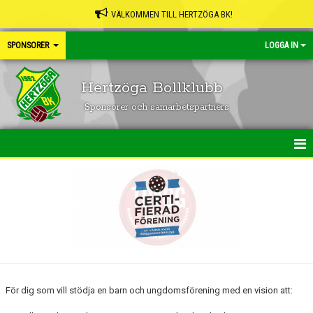
VÄLKOMMEN TILL HERTZÖGA BK!
SPONSORER
LOGGA IN
Hertzöga Bollklubb
Sponsorer och samarbetspartners
SPONSORER OCH SAMARBETSPARTNERS
INFORMATION OCH KONTAKT
LOGGA
För dig som vill stödja en barn och ungdomsförening med en vision att: