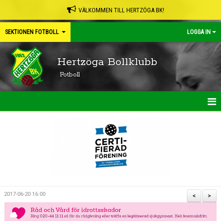
VÄLKOMMEN TILL HERTZÖGA BK!
SEKTIONEN FOTBOLL
LOGGA IN
Hertzöga Bollklubb
Fotboll
HEM
NYHETER
KALENDER
BILDGALLERI
2017-06-20 16:00
<
>
DOKUMENT