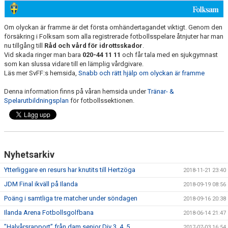
SPELARUTBILDNINGSPLAN
Om olyckan är framme är det första omhändertagandet viktigt. Genom den
SKADOR, MEDICIN & KOST
försäkring i Folksam som alla registrerade fotbollsspelare åtnjuter har man
nu tillgång till
Råd och vård för idrottsskador
.
Vid skada ringer man bara
020-44 11 11
och får tala med en sjukgymnast
som kan slussa vidare till en lämplig vårdgivare.
Läs mer SvFF:s hemsida,
Snabb och rätt hjälp om olyckan är framme
Denna information finns på våran hemsida under
Tränar- &
Spelarutbildningsplan
för fotbollssektionen.
Nyhetsarkiv
Ytterliggare en resurs har knutits till Hertzöga
2018-11-21 23:40
JDM Final ikväll på Ilanda
2018-09-19 08:56
Poäng i samtliga tre matcher under söndagen
2018-09-16 20:38
Ilanda Arena Fotbollsgolfbana
2018-06-14 21:47
”Halvårsrapport” från dam senior Div 3, 4, 5
2017-07-03 16:54