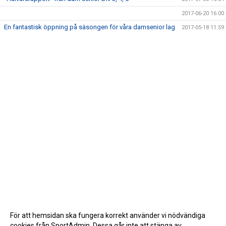
2017-06-20 16:00
En fantastisk öppning på säsongen för våra damsenior lag
2017-05-18 11:59
För att hemsidan ska fungera korrekt använder vi nödvändiga
cookies från SportAdmin. Dessa går inte att stänga av.