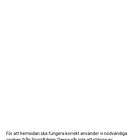
För att hemsidan ska fungera korrekt använder vi nödvändiga
cookies från SportAdmin. Dessa går inte att stänga av.