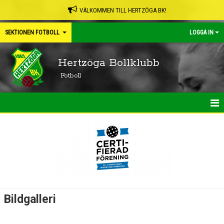
VÄLKOMMEN TILL HERTZÖGA BK!
SEKTIONEN FOTBOLL
LOGGA IN
Hertzöga Bollklubb
Fotboll
HEM
NYHETER
KALENDER
BILDGALLERI
Bildgalleri
DOKUMENT