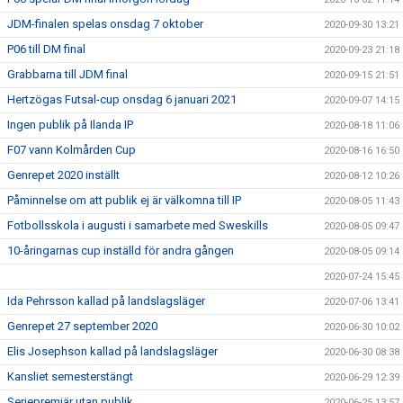
JDM-finalen spelas onsdag 7 oktober
2020-09-30 13:21
P06 till DM final
2020-09-23 21:18
Grabbarna till JDM final
2020-09-15 21:51
Hertzögas Futsal-cup onsdag 6 januari 2021
2020-09-07 14:15
Ingen publik på Ilanda IP
2020-08-18 11:06
F07 vann Kolmården Cup
2020-08-16 16:50
Genrepet 2020 inställt
2020-08-12 10:26
Påminnelse om att publik ej är välkomna till IP
2020-08-05 11:43
Fotbollsskola i augusti i samarbete med Sweskills
2020-08-05 09:47
10-åringarnas cup inställd för andra gången
2020-08-05 09:14
2020-07-24 15:45
Ida Pehrsson kallad på landslagsläger
2020-07-06 13:41
Genrepet 27 september 2020
2020-06-30 10:02
Elis Josephson kallad på landslagsläger
2020-06-30 08:38
Kansliet semesterstängt
2020-06-29 12:39
Seriepremiär utan publik
2020-06-25 13:57