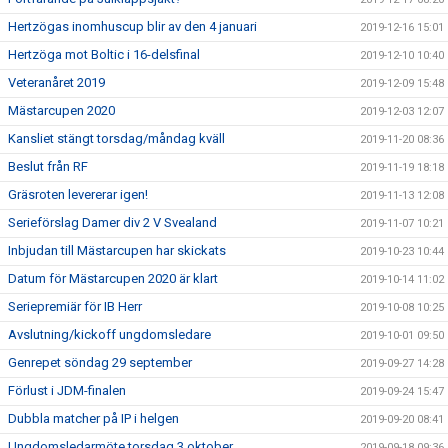
Hertzögas inomhuscup blir av den 4 januari
2019-12-16 15:01
Hertzöga mot Boltic i 16-delsfinal
2019-12-10 10:40
Veteranåret 2019
2019-12-09 15:48
Mästarcupen 2020
2019-12-03 12:07
Kansliet stängt torsdag/måndag kväll
2019-11-20 08:36
Beslut från RF
2019-11-19 18:18
Gräsroten levererar igen!
2019-11-13 12:08
Serieförslag Damer div 2 V Svealand
2019-11-07 10:21
Inbjudan till Mästarcupen har skickats
2019-10-23 10:44
Datum för Mästarcupen 2020 är klart
2019-10-14 11:02
Seriepremiär för IB Herr
2019-10-08 10:25
Avslutning/kickoff ungdomsledare
2019-10-01 09:50
Genrepet söndag 29 september
2019-09-27 14:28
Förlust i JDM-finalen
2019-09-24 15:47
Dubbla matcher på IP i helgen
2019-09-20 08:41
Ungdomsledarmöte torsdag 3 oktober
2019-09-18 09:36