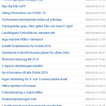
Nya råd från SvFF
2020-04-24 21:51
Viktig information om COVID-19
2020-04-24 10:50
Sommarens träningstider redan på måndag
2020-04-23 14:39
Träningstider gräs, OBS! gäller från och med 27 april
2020-04-23 10:08
Landslagets Fotbollskola, senaste nytt
2020-04-08 09:52
Inga matcher tillåts i Värmland
2020-04-03 12:39
Inställt föräldramöte för födda 2013
2020-04-01 15:49
Värmlands Fotbollförbunds planer för våren 2020
2020-04-01 08:37
Årsmöte Hertzöga BK 31/3
2020-03-27 10:40
C diplom utbildningen inställd
2020-03-26 14:54
Ny information till alla födda 2013
2020-03-26 14:21
Ingen utbildning för 5- och 7-manna ledare ikväll
2020-03-25 14:15
HBKs styrelse informerar
2020-03-19 08:15
Fotbollsträning o match tillåts
2020-03-13 15:08
Innebandysäsongen över
2020-03-12 21:16
Landskampen mot Kongsvinger uppskjuten
2020-03-12 16:19