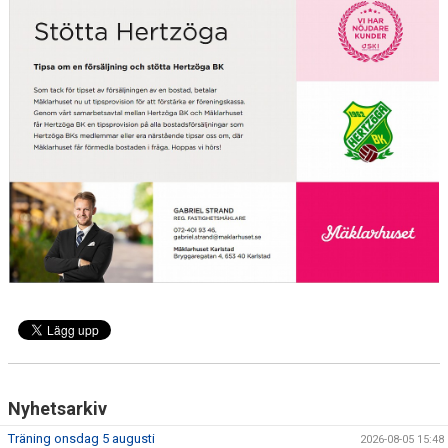
FRISPARKEN
BLI MEDLEM
MATCHER
KONTAKTER & LAG
FÖRENINGSDOKUMENT_GAMLA
SPONSORER
FÖRENINGSDOKUMENT
Nyhetsarkiv
Träning onsdag 5 augusti
2026-08-05 15:48