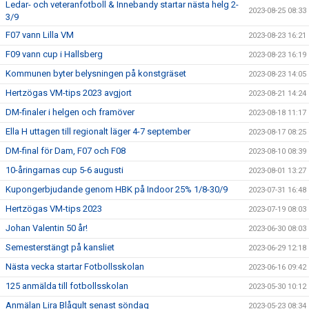
Ledar- och veteranfotboll & Innebandy startar nästa helg 2-
2023-08-25 08:33
3/9
F07 vann Lilla VM
2023-08-23 16:21
F09 vann cup i Hallsberg
2023-08-23 16:19
Kommunen byter belysningen på konstgräset
2023-08-23 14:05
Hertzögas VM-tips 2023 avgjort
2023-08-21 14:24
DM-finaler i helgen och framöver
2023-08-18 11:17
Ella H uttagen till regionalt läger 4-7 september
2023-08-17 08:25
DM-final för Dam, F07 och F08
2023-08-10 08:39
10-åringarnas cup 5-6 augusti
2023-08-01 13:27
Kupongerbjudande genom HBK på Indoor 25% 1/8-30/9
2023-07-31 16:48
Hertzögas VM-tips 2023
2023-07-19 08:03
Johan Valentin 50 år!
2023-06-30 08:03
Semesterstängt på kansliet
2023-06-29 12:18
Nästa vecka startar Fotbollsskolan
2023-06-16 09:42
125 anmälda till fotbollsskolan
2023-05-30 10:12
Anmälan Lira Blågult senast söndag
2023-05-23 08:34