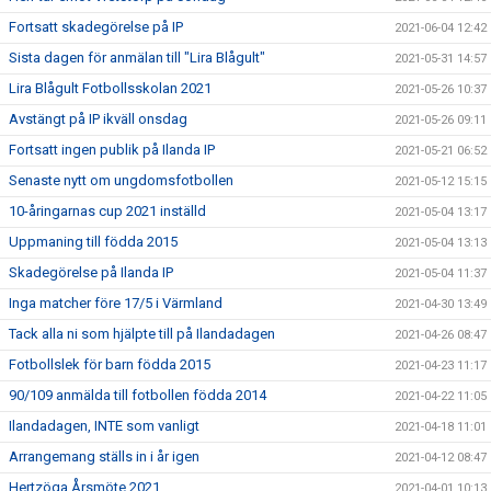
Fortsatt skadegörelse på IP
2021-06-04 12:42
Sista dagen för anmälan till "Lira Blågult"
2021-05-31 14:57
Lira Blågult Fotbollsskolan 2021
2021-05-26 10:37
Avstängt på IP ikväll onsdag
2021-05-26 09:11
Fortsatt ingen publik på Ilanda IP
2021-05-21 06:52
Senaste nytt om ungdomsfotbollen
2021-05-12 15:15
10-åringarnas cup 2021 inställd
2021-05-04 13:17
Uppmaning till födda 2015
2021-05-04 13:13
Skadegörelse på Ilanda IP
2021-05-04 11:37
Inga matcher före 17/5 i Värmland
2021-04-30 13:49
Tack alla ni som hjälpte till på Ilandadagen
2021-04-26 08:47
Fotbollslek för barn födda 2015
2021-04-23 11:17
90/109 anmälda till fotbollen födda 2014
2021-04-22 11:05
Ilandadagen, INTE som vanligt
2021-04-18 11:01
Arrangemang ställs in i år igen
2021-04-12 08:47
Hertzöga Årsmöte 2021
2021-04-01 10:13