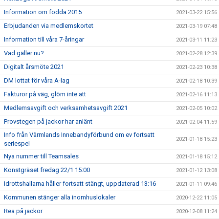
Information om födda 2015
2021-03-22 15:56
Erbjudanden via medlemskortet
2021-03-19 07:48
Information till våra 7-åringar
2021-03-11 11:23
Vad gäller nu?
2021-02-28 12:39
Digitalt årsmöte 2021
2021-02-23 10:38
DM lottat för våra A-lag
2021-02-18 10:39
Fakturor på väg, glöm inte att
2021-02-16 11:13
Medlemsavgift och verksamhetsavgift 2021
2021-02-05 10:02
Provstegen på jackor har anlänt
2021-02-04 11:59
Info från Värmlands Innebandyförbund om ev fortsatt
2021-01-18 15:23
seriespel
Nya nummer till Teamsales
2021-01-18 15:12
Konstgräset fredag 22/1 15:00
2021-01-12 13:08
Idrottshallarna håller fortsatt stängt, uppdaterad 13:16
2021-01-11 09:46
Kommunen stänger alla inomhuslokaler
2020-12-22 11:05
Rea på jackor
2020-12-08 11:24