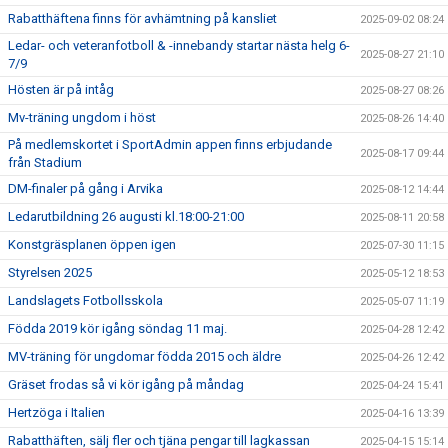
Rabatthäftena finns för avhämtning på kansliet
2025-09-02 08:24
Ledar- och veteranfotboll & -innebandy startar nästa helg 6-
2025-08-27 21:10
7/9
Hösten är på intåg
2025-08-27 08:26
Mv-träning ungdom i höst
2025-08-26 14:40
På medlemskortet i SportAdmin appen finns erbjudande
2025-08-17 09:44
från Stadium
DM-finaler på gång i Arvika
2025-08-12 14:44
Ledarutbildning 26 augusti kl.18:00-21:00
2025-08-11 20:58
Konstgräsplanen öppen igen
2025-07-30 11:15
Styrelsen 2025
2025-05-12 18:53
Landslagets Fotbollsskola
2025-05-07 11:19
Födda 2019 kör igång söndag 11 maj.
2025-04-28 12:42
MV-träning för ungdomar födda 2015 och äldre
2025-04-26 12:42
Gräset frodas så vi kör igång på måndag
2025-04-24 15:41
Hertzöga i Italien
2025-04-16 13:39
Rabatthäften, sälj fler och tjäna pengar till lagkassan
2025-04-15 15:14