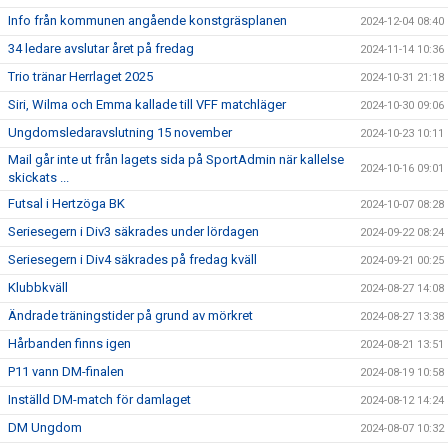
Info från kommunen angående konstgräsplanen
2024-12-04 08:40
34 ledare avslutar året på fredag
2024-11-14 10:36
Trio tränar Herrlaget 2025
2024-10-31 21:18
Siri, Wilma och Emma kallade till VFF matchläger
2024-10-30 09:06
Ungdomsledaravslutning 15 november
2024-10-23 10:11
Mail går inte ut från lagets sida på SportAdmin när kallelse
2024-10-16 09:01
skickats ...
Futsal i Hertzöga BK
2024-10-07 08:28
Seriesegern i Div3 säkrades under lördagen
2024-09-22 08:24
Seriesegern i Div4 säkrades på fredag kväll
2024-09-21 00:25
Klubbkväll
2024-08-27 14:08
Ändrade träningstider på grund av mörkret
2024-08-27 13:38
Hårbanden finns igen
2024-08-21 13:51
P11 vann DM-finalen
2024-08-19 10:58
Inställd DM-match för damlaget
2024-08-12 14:24
DM Ungdom
2024-08-07 10:32