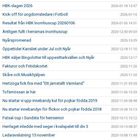
HBK-dagen 2026
2026-01-18 13:47
Kick-off för ungdomsledare i Fotboll
2026-01-14
Resultat från HBK Inomhuscup 20260106
2026-01-05 14:51
Äntligen fullt i herrarnas inomhuscup
2025-12-30 09:03
Nyårspromenad
2025-12-29
Öppettider Kansliet under Jul och Nyår
2025-12-18 11:10
HBK säljer Bingolotter till uppesittarkvällen och Nyår
2025-12-17
Fakturor och Fritidskortet
2025-11-24
Skåre och Musikhjälpen
2025-11-24
Hertzöga fick fira med "Ett jämställt Värmland"
2025-11-21 09:59
Tofsmössan är här
2025-11-06 15:53
Nu startar vi upp innebandy kul för pojkar födda 2019
2025-11-04 08:48
Nu startar innebandyn för flickor och pojkar födda 2018
2025-10-28 10:13
Futsal-cup i Sundsta för herrsenior
2025-10-15 10:12
Herrlaget inledde med seger i kvalspelet till div 3
2025-10-13 08:37
Ledaravslutning 15 november
2025-10-08 11:49