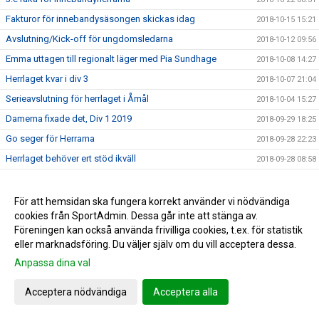
Fakturor för innebandysäsongen skickas idag
2018-10-15 15:21
Avslutning/Kick-off för ungdomsledarna
2018-10-12 09:56
Emma uttagen till regionalt läger med Pia Sundhage
2018-10-08 14:27
Herrlaget kvar i div 3
2018-10-07 21:04
Serieavslutning för herrlaget i Åmål
2018-10-04 15:27
Damerna fixade det, Div 1 2019
2018-09-29 18:25
Go seger för Herrarna
2018-09-28 22:23
Herrlaget behöver ert stöd ikväll
2018-09-28 08:58
3 poäng för herrarna
2018-09-21 10:12
0-3 förlust i JDM
2018-09-19 21:41
För att hemsidan ska fungera korrekt använder vi nödvändiga
cookies från SportAdmin. Dessa går inte att stänga av.
Hertzöga - Ölme lördag 13.00
2018-09-14 11:21
Föreningen kan också använda frivilliga cookies, t.ex. för statistik
Herr U säkrade seriesegern
2018-09-10 09:55
eller marknadsföring. Du väljer själv om du vill acceptera dessa.
Adolfsberg - Hertzöga 1-3
2018-09-08 13:48
Anpassa dina val
Daves grabbar åker till Adolfsberg
2018-09-07 08:42
Acceptera nödvändiga
Acceptera alla
JDM-final för våra tjejer
2018-09-05 14:56
Ödesmatch för herrlaget
2018-08-31 12:48