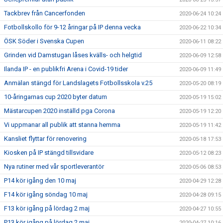
Tackbrev från Cancerfonden
2020-06-24 10:24
Fotbollskollo för 9-12 åringar på IP denna vecka
2020-06-22 10:34
ÖSK Söder i Svenska Cupen
2020-06-11 08:22
Grinden vid Damstugan låses kvälls- och helgtid
2020-06-09 12:58
Ilanda IP - en publikfri Arena i Covid-19 tider
2020-06-09 11:49
Anmälan stängd för Landslagets Fotbollsskola v.25
2020-05-20 08:19
10-åringarnas cup 2020 byter datum
2020-05-19 15:02
Mästarcupen 2020 inställd pga Corona
2020-05-19 12:20
Vi uppmanar all publik att stanna hemma
2020-05-19 11:42
Kansliet flyttar för renovering
2020-05-18 17:53
Kiosken på IP stängd tillsvidare
2020-05-12 08:23
Nya rutiner med vår sportleverantör
2020-05-06 08:53
P14 kör igång den 10 maj
2020-04-29 12:28
F14 kör igång söndag 10 maj
2020-04-28 09:15
F13 kör igång på lördag 2 maj
2020-04-27 10:55
P13 kör igång på lördag 2 maj
2020-04-27 10:16