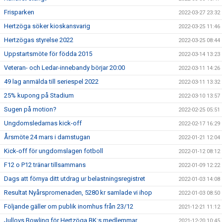
Frisparken
2022-03-27 23:32
Hertzöga söker kioskansvarig
2022-03-25 11:46
Hertzögas styrelse 2022
2022-03-25 08:44
Uppstartsmöte för födda 2015
2022-03-14 13:23
Veteran- och Ledar-innebandy börjar 20:00
2022-03-11 14:26
49 lag anmälda till seriespel 2022
2022-03-11 13:32
25% kupong på Stadium
2022-03-10 13:57
Sugen på motion?
2022-02-25 05:51
Ungdomsledarnas kick-off
2022-02-17 16:29
Årsmöte 24 mars i damstugan
2022-01-21 12:04
Kick-off för ungdomslagen fotboll
2022-01-12 08:12
F12 o P12 tränar tillsammans
2022-01-09 12:22
Dags att förnya ditt utdrag ur belastningsregistret
2022-01-03 14:08
Resultat Nyårspromenaden, 5280 kr samlade vi ihop
2022-01-03 08:50
Följande gäller om publik inomhus från 23/12
2021-12-21 11:12
Jullovs Bowling för Hertzöga BK:s medlemmar
2021-12-20 10:45