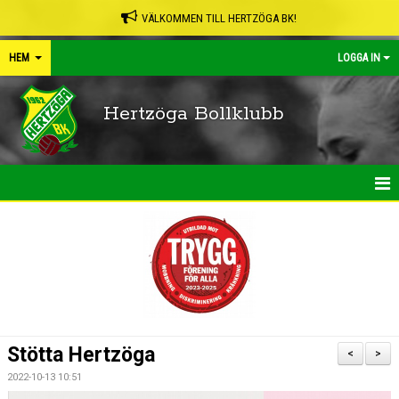
VÄLKOMMEN TILL HERTZÖGA BK!
HEM
LOGGA IN
Hertzöga Bollklubb
HEM
NYHETER
KALENDER
LEDARPÄRMEN
Stötta Hertzöga
<
>
SHOP
2022-10-13 10:51