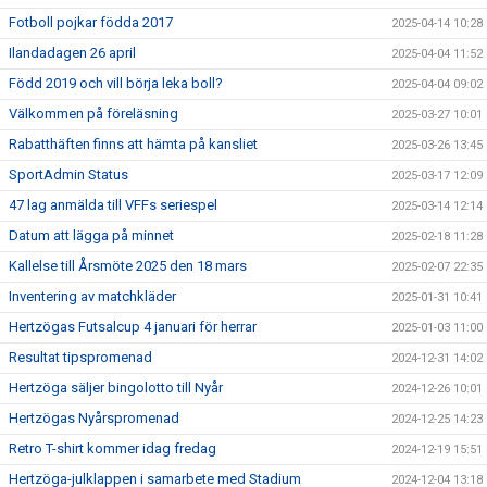
Fotboll pojkar födda 2017
2025-04-14 10:28
Ilandadagen 26 april
2025-04-04 11:52
Född 2019 och vill börja leka boll?
2025-04-04 09:02
Välkommen på föreläsning
2025-03-27 10:01
Rabatthäften finns att hämta på kansliet
2025-03-26 13:45
SportAdmin Status
2025-03-17 12:09
47 lag anmälda till VFFs seriespel
2025-03-14 12:14
Datum att lägga på minnet
2025-02-18 11:28
Kallelse till Årsmöte 2025 den 18 mars
2025-02-07 22:35
Inventering av matchkläder
2025-01-31 10:41
Hertzögas Futsalcup 4 januari för herrar
2025-01-03 11:00
Resultat tipspromenad
2024-12-31 14:02
Hertzöga säljer bingolotto till Nyår
2024-12-26 10:01
Hertzögas Nyårspromenad
2024-12-25 14:23
Retro T-shirt kommer idag fredag
2024-12-19 15:51
Hertzöga-julklappen i samarbete med Stadium
2024-12-04 13:18