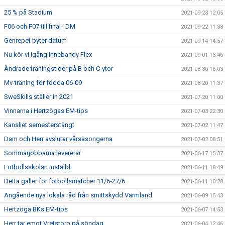
25 % på Stadium
2021-09-23 12:05
F06 och F07 till final i DM
2021-09-22 11:38
Genrepet byter datum
2021-09-14 14:57
Nu kör vi igång Innebandy Flex
2021-09-01 13:46
Ändrade träningstider på B och C-ytor
2021-08-30 16:03
Mv-träning för födda 06-09
2021-08-20 11:37
SweSkills ställer in 2021
2021-07-20 11:00
Vinnarna i Hertzögas EM-tips
2021-07-03 22:30
Kansliet semesterstängt
2021-07-02 11:47
Dam och Herr avslutar vårsäsongerna
2021-07-02 08:51
Sommarjobbarna levererar
2021-06-17 15:37
Fotbollsskolan inställd
2021-06-11 18:49
Detta gäller för fotbollsmatcher 11/6-27/6
2021-06-11 10:28
Angående nya lokala råd från smittskydd Värmland
2021-06-09 15:43
Hertzöga BKs EM-tips
2021-06-07 14:53
Herr tar emot Vretstorp på söndag
2021-06-04 12:46