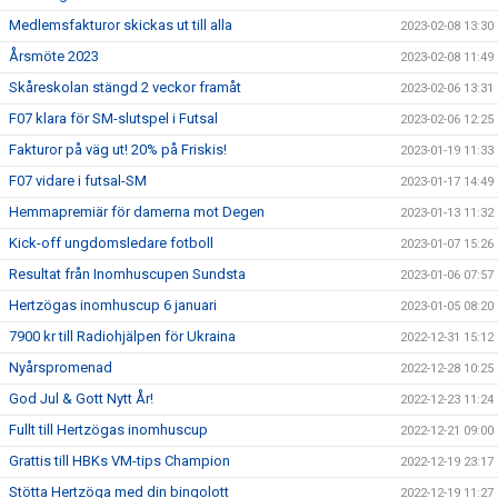
Medlemsfakturor skickas ut till alla
2023-02-08 13:30
Årsmöte 2023
2023-02-08 11:49
Skåreskolan stängd 2 veckor framåt
2023-02-06 13:31
F07 klara för SM-slutspel i Futsal
2023-02-06 12:25
Fakturor på väg ut! 20% på Friskis!
2023-01-19 11:33
F07 vidare i futsal-SM
2023-01-17 14:49
Hemmapremiär för damerna mot Degen
2023-01-13 11:32
Kick-off ungdomsledare fotboll
2023-01-07 15:26
Resultat från Inomhuscupen Sundsta
2023-01-06 07:57
Hertzögas inomhuscup 6 januari
2023-01-05 08:20
7900 kr till Radiohjälpen för Ukraina
2022-12-31 15:12
Nyårspromenad
2022-12-28 10:25
God Jul & Gott Nytt År!
2022-12-23 11:24
Fullt till Hertzögas inomhuscup
2022-12-21 09:00
Grattis till HBKs VM-tips Champion
2022-12-19 23:17
Stötta Hertzöga med din bingolott
2022-12-19 11:27