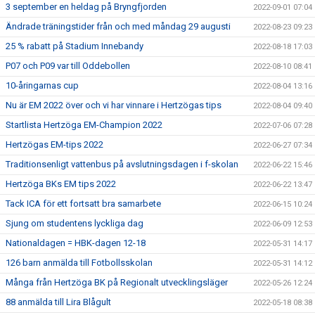
3 september en heldag på Bryngfjorden
2022-09-01 07:04
Ändrade träningstider från och med måndag 29 augusti
2022-08-23 09:23
25 % rabatt på Stadium Innebandy
2022-08-18 17:03
P07 och P09 var till Oddebollen
2022-08-10 08:41
10-åringarnas cup
2022-08-04 13:16
Nu är EM 2022 över och vi har vinnare i Hertzögas tips
2022-08-04 09:40
Startlista Hertzöga EM-Champion 2022
2022-07-06 07:28
Hertzögas EM-tips 2022
2022-06-27 07:34
Traditionsenligt vattenbus på avslutningsdagen i f-skolan
2022-06-22 15:46
Hertzöga BKs EM tips 2022
2022-06-22 13:47
Tack ICA för ett fortsatt bra samarbete
2022-06-15 10:24
Sjung om studentens lyckliga dag
2022-06-09 12:53
Nationaldagen = HBK-dagen 12-18
2022-05-31 14:17
126 barn anmälda till Fotbollsskolan
2022-05-31 14:12
Många från Hertzöga BK på Regionalt utvecklingsläger
2022-05-26 12:24
88 anmälda till Lira Blågult
2022-05-18 08:38