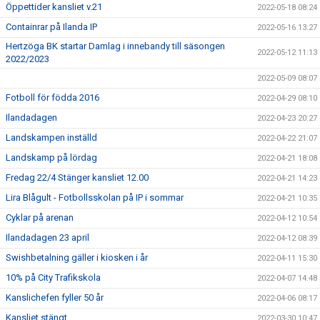
Öppettider kansliet v.21
2022-05-18 08:24
Containrar på Ilanda IP
2022-05-16 13:27
Hertzöga BK startar Damlag i innebandy till säsongen
2022-05-12 11:13
2022/2023
2022-05-09 08:07
Fotboll för födda 2016
2022-04-29 08:10
Ilandadagen
2022-04-23 20:27
Landskampen inställd
2022-04-22 21:07
Landskamp på lördag
2022-04-21 18:08
Fredag 22/4 Stänger kansliet 12.00
2022-04-21 14:23
Lira Blågult - Fotbollsskolan på IP i sommar
2022-04-21 10:35
Cyklar på arenan
2022-04-12 10:54
Ilandadagen 23 april
2022-04-12 08:39
Swishbetalning gäller i kiosken i år
2022-04-11 15:30
10% på City Trafikskola
2022-04-07 14:48
Kanslichefen fyller 50 år
2022-04-06 08:17
Kansliet stängt
2022-03-30 10:47