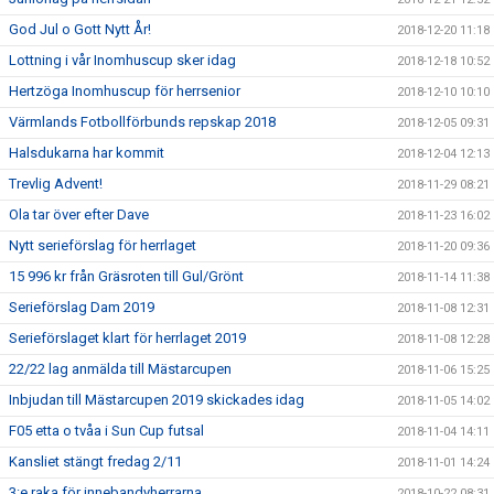
God Jul o Gott Nytt År!
2018-12-20 11:18
Lottning i vår Inomhuscup sker idag
2018-12-18 10:52
Hertzöga Inomhuscup för herrsenior
2018-12-10 10:10
Värmlands Fotbollförbunds repskap 2018
2018-12-05 09:31
Halsdukarna har kommit
2018-12-04 12:13
Trevlig Advent!
2018-11-29 08:21
Ola tar över efter Dave
2018-11-23 16:02
Nytt serieförslag för herrlaget
2018-11-20 09:36
15 996 kr från Gräsroten till Gul/Grönt
2018-11-14 11:38
Serieförslag Dam 2019
2018-11-08 12:31
Serieförslaget klart för herrlaget 2019
2018-11-08 12:28
22/22 lag anmälda till Mästarcupen
2018-11-06 15:25
Inbjudan till Mästarcupen 2019 skickades idag
2018-11-05 14:02
F05 etta o tvåa i Sun Cup futsal
2018-11-04 14:11
Kansliet stängt fredag 2/11
2018-11-01 14:24
3:e raka för innebandyherrarna
2018-10-22 08:31