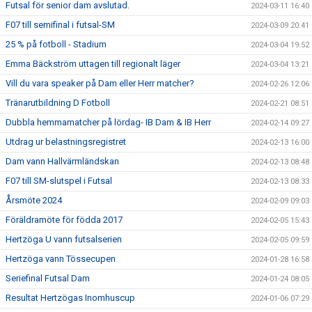
Futsal för senior dam avslutad.
2024-03-11 16:40
F07 till semifinal i futsal-SM
2024-03-09 20:41
25 % på fotboll - Stadium
2024-03-04 19:52
Emma Bäckström uttagen till regionalt läger
2024-03-04 13:21
Vill du vara speaker på Dam eller Herr matcher?
2024-02-26 12:06
Tränarutbildning D Fotboll
2024-02-21 08:51
Dubbla hemmamatcher på lördag- IB Dam & IB Herr
2024-02-14 09:27
Utdrag ur belastningsregistret
2024-02-13 16:00
Dam vann Hallvärmländskan
2024-02-13 08:48
F07 till SM-slutspel i Futsal
2024-02-13 08:33
Årsmöte 2024
2024-02-09 09:03
Föräldramöte för födda 2017
2024-02-05 15:43
Hertzöga U vann futsalserien
2024-02-05 09:59
Hertzöga vann Tössecupen
2024-01-28 16:58
Seriefinal Futsal Dam
2024-01-24 08:05
Resultat Hertzögas Inomhuscup
2024-01-06 07:29