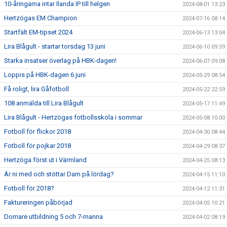
10-åringarna intar Ilanda IP till helgen
2024-08-01 13:23
Hertzögas EM Champion
2024-07-16 08:14
Startfält EM-tipset 2024
2024-06-13 13:04
Lira Blågult - startar torsdag 13 juni
2024-06-10 09:59
Starka insatser överlag på HBK-dagen!
2024-06-07 09:08
Loppis på HBK-dagen 6 juni
2024-05-29 08:54
Få roligt, lira Gåfotboll
2024-05-22 22:59
108 anmälda till Lira Blågult
2024-05-17 11:49
Lira Blågult - Hertzögas fotbollsskola i sommar
2024-05-08 10:00
Fotboll för flickor 2018
2024-04-30 08:44
Fotboll för pojkar 2018
2024-04-29 08:37
Hertzöga först ut i Värmland
2024-04-25 08:13
Är ni med och stöttar Dam på lördag?
2024-04-15 11:10
Fotboll för 2018?
2024-04-12 11:31
Faktureringen påbörjad
2024-04-05 10:21
Domare utbildning 5 och 7-manna
2024-04-02 08:19