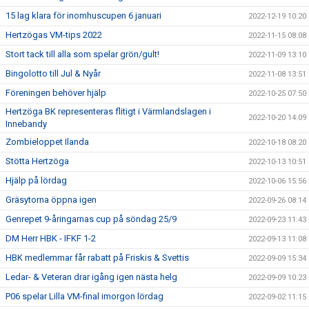
15 lag klara för inomhuscupen 6 januari
2022-12-19 10:20
Hertzögas VM-tips 2022
2022-11-15 08:08
Stort tack till alla som spelar grön/gult!
2022-11-09 13:10
Bingolotto till Jul & Nyår
2022-11-08 13:51
Föreningen behöver hjälp
2022-10-25 07:50
Hertzöga BK representeras flitigt i Värmlandslagen i
2022-10-20 14:09
Innebandy
Zombieloppet Ilanda
2022-10-18 08:20
Stötta Hertzöga
2022-10-13 10:51
Hjälp på lördag
2022-10-06 15:56
Gräsytorna öppna igen
2022-09-26 08:14
Genrepet 9-åringarnas cup på söndag 25/9
2022-09-23 11:43
DM Herr HBK - IFKF 1-2
2022-09-13 11:08
HBK medlemmar får rabatt på Friskis & Svettis
2022-09-09 15:34
Ledar- & Veteran drar igång igen nästa helg
2022-09-09 10:23
P06 spelar Lilla VM-final imorgon lördag
2022-09-02 11:15