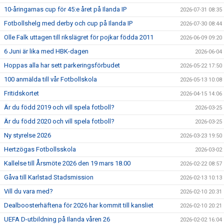
10-åringarnas cup för 45:e året på Ilanda IP
2026-07-31 08:35
Fotbollshelg med derby och cup på Ilanda IP
2026-07-30 08:44
Olle Falk uttagen till rikslägret för pojkar födda 2011
2026-06-09 09:20
6 Juni är lika med HBK-dagen
2026-06-04
Hoppas alla har sett parkeringsförbudet
2026-05-22 17:50
100 anmälda till vår Fotbollskola
2026-05-13 10:08
Fritidskortet
2026-04-15 14:06
Är du född 2019 och vill spela fotboll?
2026-03-25
Är du född 2020 och vill spela fotboll?
2026-03-25
Ny styrelse 2026
2026-03-23 19:50
Hertzögas Fotbollsskola
2026-03-02
Kallelse till Årsmöte 2026 den 19 mars 18.00
2026-02-22 08:57
Gåva till Karlstad Stadsmission
2026-02-13 10:13
Vill du vara med?
2026-02-10 20:31
Dealboosterhäftena för 2026 har kommit till kansliet
2026-02-10 20:21
UEFA D-utbildning på Ilanda våren 26
2026-02-02 16:04