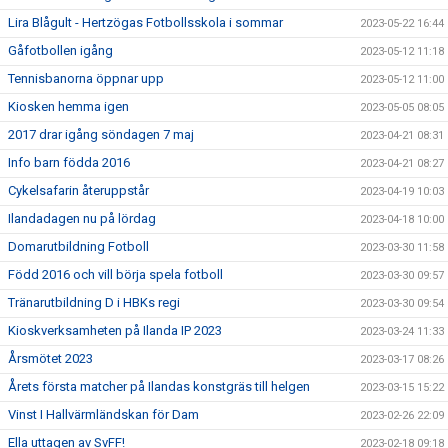
Lira Blågult - Hertzögas Fotbollsskola i sommar
2023-05-22 16:44
Gåfotbollen igång
2023-05-12 11:18
Tennisbanorna öppnar upp
2023-05-12 11:00
Kiosken hemma igen
2023-05-05 08:05
2017 drar igång söndagen 7 maj
2023-04-21 08:31
Info barn födda 2016
2023-04-21 08:27
Cykelsafarin återuppstår
2023-04-19 10:03
Ilandadagen nu på lördag
2023-04-18 10:00
Domarutbildning Fotboll
2023-03-30 11:58
Född 2016 och vill börja spela fotboll
2023-03-30 09:57
Tränarutbildning D i HBKs regi
2023-03-30 09:54
Kioskverksamheten på Ilanda IP 2023
2023-03-24 11:33
Årsmötet 2023
2023-03-17 08:26
Årets första matcher på Ilandas konstgräs till helgen
2023-03-15 15:22
Vinst I Hallvärmländskan för Dam
2023-02-26 22:09
Ella uttagen av SvFF!
2023-02-18 09:18