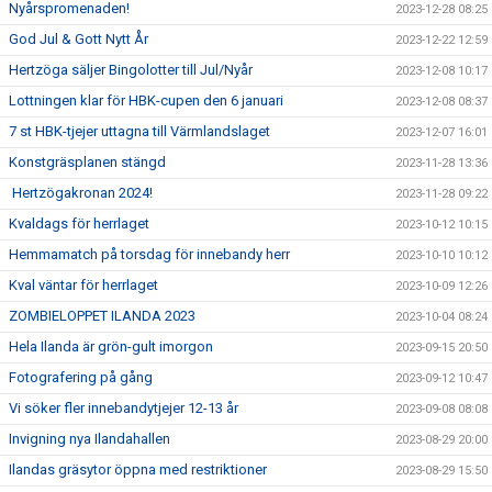
Nyårspromenaden!
2023-12-28 08:25
God Jul & Gott Nytt År
2023-12-22 12:59
Hertzöga säljer Bingolotter till Jul/Nyår
2023-12-08 10:17
Lottningen klar för HBK-cupen den 6 januari
2023-12-08 08:37
7 st HBK-tjejer uttagna till Värmlandslaget
2023-12-07 16:01
Konstgräsplanen stängd
2023-11-28 13:36
Hertzögakronan 2024!
2023-11-28 09:22
Kvaldags för herrlaget
2023-10-12 10:15
Hemmamatch på torsdag för innebandy herr
2023-10-10 10:12
Kval väntar för herrlaget
2023-10-09 12:26
ZOMBIELOPPET ILANDA 2023
2023-10-04 08:24
Hela Ilanda är grön-gult imorgon
2023-09-15 20:50
Fotografering på gång
2023-09-12 10:47
Vi söker fler innebandytjejer 12-13 år
2023-09-08 08:08
Invigning nya Ilandahallen
2023-08-29 20:00
Ilandas gräsytor öppna med restriktioner
2023-08-29 15:50