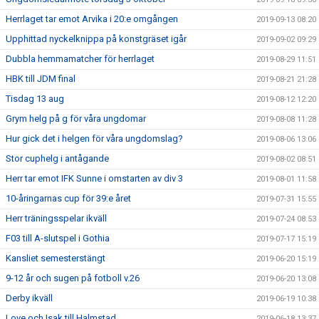
Herrlaget tar emot Arvika i 20:e omgången
2019-09-13 08:20
Upphittad nyckelknippa på konstgräset igår
2019-09-02 09:29
Dubbla hemmamatcher för herrlaget
2019-08-29 11:51
HBK till JDM final
2019-08-21 21:28
Tisdag 13 aug
2019-08-12 12:20
Grym helg på g för våra ungdomar
2019-08-08 11:28
Hur gick det i helgen för våra ungdomslag?
2019-08-06 13:06
Stor cuphelg i antågande
2019-08-02 08:51
Herr tar emot IFK Sunne i omstarten av div 3
2019-08-01 11:58
10-åringarnas cup för 39:e året
2019-07-31 15:55
Herr träningsspelar ikväll
2019-07-24 08:53
F03 till A-slutspel i Gothia
2019-07-17 15:19
Kansliet semesterstängt
2019-06-20 15:19
9-12 år och sugen på fotboll v.26
2019-06-20 13:08
Derby ikväll
2019-06-19 10:38
Love och Isak till Halmstad
2019-06-18 13:37