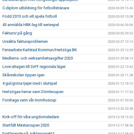
C-diplom utbildning för fotbollstränare
2020-03-09 15:46
Född 2013 och vill spela fotboll
2020-03-09 10:08
43 anmälda HBK-lag till seriespel
2020-03-06 09:04
Fakturor på gång
2020-03-05 09:52
Ursäkta fakturaproblemen
2020-02-27 13:13
Feriearbete Karlstad Kommun/Hertzöga BK
2020-01-29 12:59
Medlems- och verksamhetsavgifter 2020
2020-01-29 08:19
Love uttagen till SvFF regionala läger
2020-01-22 13:42
Skåreskolan öppen igen
2020-01-20 11:28
4 gul/gröna tjejer med i slutspel
2020-01-12 18:10
Hertzögas herrar vann Dömlecupen
2020-01-11 17:22
Forshaga vann vår inomhuscup
2020-01-07 09:00
2019-12-20 20:38
Kick-off för våra ungdomsledare
2019-12-18 15:55
Startfält Mästarcupen 2020
2019-12-17 08:36
Fortfarande på Julklappsjakt?
2019-12-17 08:20