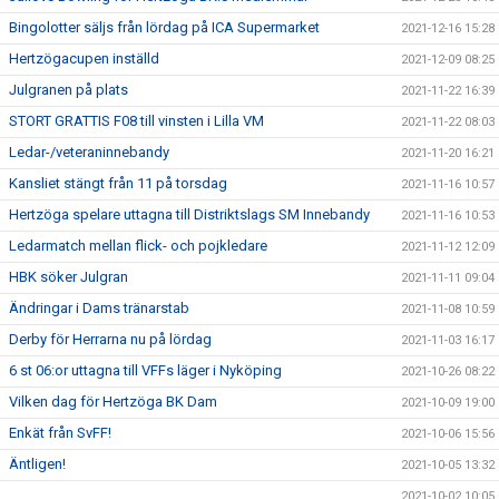
Bingolotter säljs från lördag på ICA Supermarket
2021-12-16 15:28
Hertzögacupen inställd
2021-12-09 08:25
Julgranen på plats
2021-11-22 16:39
STORT GRATTIS F08 till vinsten i Lilla VM
2021-11-22 08:03
Ledar-/veteraninnebandy
2021-11-20 16:21
Kansliet stängt från 11 på torsdag
2021-11-16 10:57
Hertzöga spelare uttagna till Distriktslags SM Innebandy
2021-11-16 10:53
Ledarmatch mellan flick- och pojkledare
2021-11-12 12:09
HBK söker Julgran
2021-11-11 09:04
Ändringar i Dams tränarstab
2021-11-08 10:59
Derby för Herrarna nu på lördag
2021-11-03 16:17
6 st 06:or uttagna till VFFs läger i Nyköping
2021-10-26 08:22
Vilken dag för Hertzöga BK Dam
2021-10-09 19:00
Enkät från SvFF!
2021-10-06 15:56
Äntligen!
2021-10-05 13:32
2021-10-02 10:05