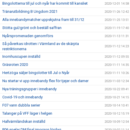
Bingolotterna till jul och nyår har kommit till kansliet
2020-12-01 14:58
Tränarutbildning B Ungdom 2021
2020-11-26 12:42
Alla innebandymatcher uppskjutna fram till 31/12
2020-11-25 13:51
Stötta gul/grönt och beställ saffran
2020-11-19 17:40
Nyårspromenaden genomförs
2020-11-13 11:31
Så påverkas idrotten i Värmland av de skärpta
2020-11-12 14:23
restriktionerna
Inomhuscupen inställd
2020-11-12 09:55
Gräsroten 2020
2020-11-11 14:35
Hertzöga säljer bingolotter till Jul o Nyår
2020-11-11 10:26
Nu startar vi upp innebandy flex för tjejer och damer
2020-11-03 12:34
Nya träningsgrupper i innebandy
2020-10-22 09:41
Covid-19 och innebandy
2020-10-21 14:15
F07 vann dubbla serier
2020-10-14 10:41
Talanger på VFF läger i helgen
2020-10-12 15:19
Hallvärmländskan inställd
2020-10-09 12:54
P06 spelar DM final imorgon lördag
2020-10-02 11:14