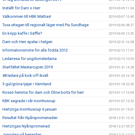
Inställt för Dam o Herr
2019-03-09 11:04
Välkommen till HBK Mattias!
2019-03-07 15:40
Tuva uttagen till regionalt läger med Pia Sundhage
2019-03-06 08:27
En köpp kaffe i Säffle?
2019-03-05 12:35
Dam och Herr spelar i helgen
2019-02-21 16:58
Informationsmöte för alla födda 2012
2019-02-15 11:01
Ledarresa för ungdomsledarna
2019-02-15 10:59
Startfältet Mästarcupen 2019
2019-01-31 14:28
48 ledare på kick-off ikväll
2019-01-24 16:18
3 gul/gröna tjejer i Värmland
2019-01-18 22:30
Rossö hemma för dam och Ölme borta för herr
2019-01-17 10:04
KBK segrade i vår inomhuscup
2019-01-07 13:32
Hertzöga Inomhuscup 6 januari
2019-01-01 13:01
Resultat från Nyårspromenaden
2018-12-31 15:25
Hertzögas Nyårspromenad
2018-12-27 09:27
Juniorlag på herrsidan
2018-12-21 12:52