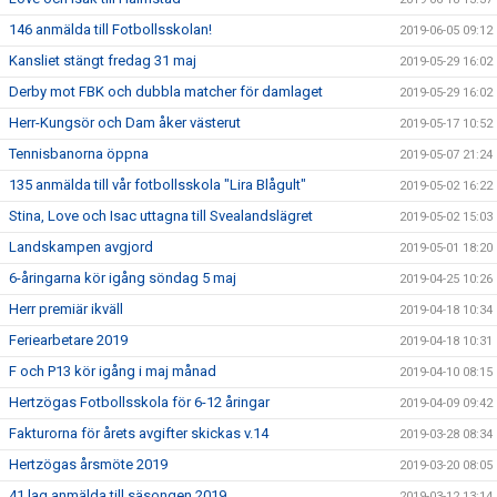
146 anmälda till Fotbollsskolan!
2019-06-05 09:12
Kansliet stängt fredag 31 maj
2019-05-29 16:02
Derby mot FBK och dubbla matcher för damlaget
2019-05-29 16:02
Herr-Kungsör och Dam åker västerut
2019-05-17 10:52
Tennisbanorna öppna
2019-05-07 21:24
135 anmälda till vår fotbollsskola "Lira Blågult"
2019-05-02 16:22
Stina, Love och Isac uttagna till Svealandslägret
2019-05-02 15:03
Landskampen avgjord
2019-05-01 18:20
6-åringarna kör igång söndag 5 maj
2019-04-25 10:26
Herr premiär ikväll
2019-04-18 10:34
Feriearbetare 2019
2019-04-18 10:31
F och P13 kör igång i maj månad
2019-04-10 08:15
Hertzögas Fotbollsskola för 6-12 åringar
2019-04-09 09:42
Fakturorna för årets avgifter skickas v.14
2019-03-28 08:34
Hertzögas årsmöte 2019
2019-03-20 08:05
41 lag anmälda till säsongen 2019
2019-03-12 13:14