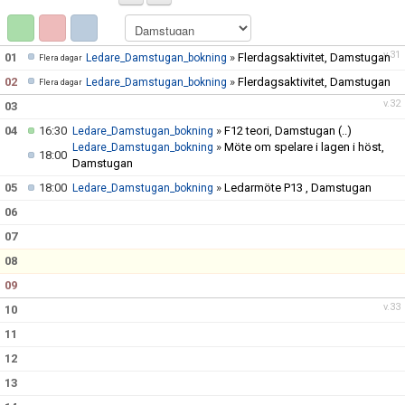
v.31
01
»
Flerdagsaktivitet, Damstugan
Ledare_Damstugan_bokning
Flera dagar
02
»
Flerdagsaktivitet, Damstugan
Ledare_Damstugan_bokning
Flera dagar
v.32
03
04
16:30
»
F12 teori, Damstugan
(..)
Ledare_Damstugan_bokning
»
Möte om spelare i lagen i höst,
Ledare_Damstugan_bokning
18:00
Damstugan
05
18:00
»
Ledarmöte P13 , Damstugan
Ledare_Damstugan_bokning
06
07
08
09
v.33
10
11
12
13