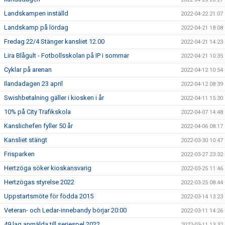
Landskampen inställd
2022-04-22 21:07
Landskamp på lördag
2022-04-21 18:08
Fredag 22/4 Stänger kansliet 12.00
2022-04-21 14:23
Lira Blågult - Fotbollsskolan på IP i sommar
2022-04-21 10:35
Cyklar på arenan
2022-04-12 10:54
Ilandadagen 23 april
2022-04-12 08:39
Swishbetalning gäller i kiosken i år
2022-04-11 15:30
10% på City Trafikskola
2022-04-07 14:48
Kanslichefen fyller 50 år
2022-04-06 08:17
Kansliet stängt
2022-03-30 10:47
Frisparken
2022-03-27 23:32
Hertzöga söker kioskansvarig
2022-03-25 11:46
Hertzögas styrelse 2022
2022-03-25 08:44
Uppstartsmöte för födda 2015
2022-03-14 13:23
Veteran- och Ledar-innebandy börjar 20:00
2022-03-11 14:26
49 lag anmälda till seriespel 2022
2022-03-11 13:32