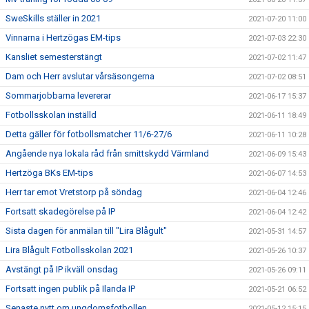
SweSkills ställer in 2021
2021-07-20 11:00
Vinnarna i Hertzögas EM-tips
2021-07-03 22:30
Kansliet semesterstängt
2021-07-02 11:47
Dam och Herr avslutar vårsäsongerna
2021-07-02 08:51
Sommarjobbarna levererar
2021-06-17 15:37
Fotbollsskolan inställd
2021-06-11 18:49
Detta gäller för fotbollsmatcher 11/6-27/6
2021-06-11 10:28
Angående nya lokala råd från smittskydd Värmland
2021-06-09 15:43
Hertzöga BKs EM-tips
2021-06-07 14:53
Herr tar emot Vretstorp på söndag
2021-06-04 12:46
Fortsatt skadegörelse på IP
2021-06-04 12:42
Sista dagen för anmälan till "Lira Blågult"
2021-05-31 14:57
Lira Blågult Fotbollsskolan 2021
2021-05-26 10:37
Avstängt på IP ikväll onsdag
2021-05-26 09:11
Fortsatt ingen publik på Ilanda IP
2021-05-21 06:52
Senaste nytt om ungdomsfotbollen
2021-05-12 15:15