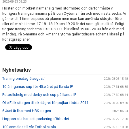
2022-08-23 09:23
FRISPARKEN
Hösten och mörkret närmar sig med stormsteg och därför måste vi
korrigera träningstimmarna på B och C-ytorna från och med nästa vecka. Vi
BLI MEDLEM
går ner till 1 timmes pass på planen men man kan använda sidoytor före
eller efter sin timme. 17-18 , 18-19 och 19-20 är det som gäller alltså. Enligt
tidgare träningsschema 19.30 - 21.00 blir alltså 19.00 - 20.00 från och med
MATCHER
måndag. På 5-manna och 7-manna ytorna gäller tidigare schema likaså på
konstgräsplanen.
KONTAKTER & LAG
FÖRENINGSDOKUMENT_GAMLA
SPONSORER
Nyhetsarkiv
Träning onsdag 5 augusti
FÖRENINGSDOKUMENT
2026-08-05 15:48
10-åringarnas cup för 45:e året på Ilanda IP
2026-07-31 08:35
Fotbollshelg med derby och cup på Ilanda IP
2026-07-30 08:44
Olle Falk uttagen till rikslägret för pojkar födda 2011
2026-06-09 09:20
6 Juni är lika med HBK-dagen
2026-06-04
Hoppas alla har sett parkeringsförbudet
2026-05-22 17:50
100 anmälda till vår Fotbollskola
2026-05-13 10:08