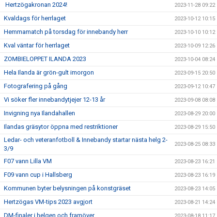
Hertzögakronan 2024!
2023-11-28 09:22
Kvaldags för herrlaget
2023-10-12 10:15
Hemmamatch på torsdag för innebandy herr
2023-10-10 10:12
Kval väntar för herrlaget
2023-10-09 12:26
ZOMBIELOPPET ILANDA 2023
2023-10-04 08:24
Hela Ilanda är grön-gult imorgon
2023-09-15 20:50
Fotografering på gång
2023-09-12 10:47
Vi söker fler innebandytjejer 12-13 år
2023-09-08 08:08
Invigning nya Ilandahallen
2023-08-29 20:00
Ilandas gräsytor öppna med restriktioner
2023-08-29 15:50
Ledar- och veteranfotboll & Innebandy startar nästa helg 2-
2023-08-25 08:33
3/9
F07 vann Lilla VM
2023-08-23 16:21
F09 vann cup i Hallsberg
2023-08-23 16:19
Kommunen byter belysningen på konstgräset
2023-08-23 14:05
Hertzögas VM-tips 2023 avgjort
2023-08-21 14:24
DM-finaler i helgen och framöver
2023-08-18 11:17