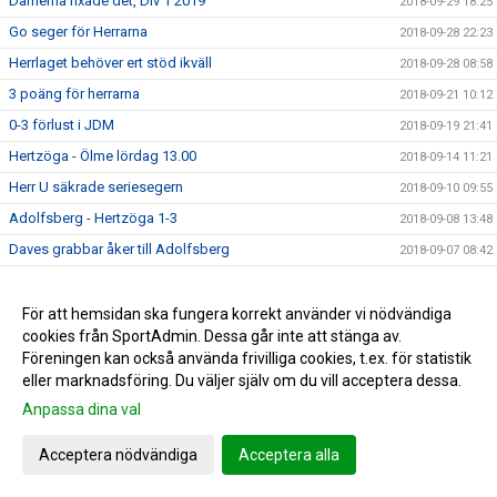
Damerna fixade det, Div 1 2019
2018-09-29 18:25
Go seger för Herrarna
2018-09-28 22:23
Herrlaget behöver ert stöd ikväll
2018-09-28 08:58
3 poäng för herrarna
2018-09-21 10:12
0-3 förlust i JDM
2018-09-19 21:41
Hertzöga - Ölme lördag 13.00
2018-09-14 11:21
Herr U säkrade seriesegern
2018-09-10 09:55
Adolfsberg - Hertzöga 1-3
2018-09-08 13:48
Daves grabbar åker till Adolfsberg
2018-09-07 08:42
JDM-final för våra tjejer
2018-09-05 14:56
Ödesmatch för herrlaget
För att hemsidan ska fungera korrekt använder vi nödvändiga
2018-08-31 12:48
cookies från SportAdmin. Dessa går inte att stänga av.
Pontus Johansson och Maria Busk inspirerar
2018-08-28 12:22
Föreningen kan också använda frivilliga cookies, t.ex. för statistik
Utlottade priser från Målkronan
2018-08-20 08:33
eller marknadsföring. Du väljer själv om du vill acceptera dessa.
Tung förlust för herrlaget mot FF
2018-08-18 15:00
Anpassa dina val
Hertzögakronan Lördag 18/8
2018-08-13 09:19
Acceptera nödvändiga
Acceptera alla
Seger 2-1 mot Bosna 92
2018-08-09 11:29