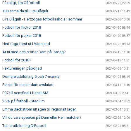
Få roligt, lira Gåfotboll
2024-05-22 22:59
108 anmälda till Lira Blågult
2024-05-17 11:49
Lira Blågult - Hertzögas fotbollsskola i sommar
2024-05-08 10:00
Fotboll för flickor 2018
2024-04-30 08:44
Fotboll för pojkar 2018
2024-04-29 08:37
Hertzöga först ut i Värmland
2024-04-25 08:13
Är ni med och stöttar Dam på lördag?
2024-04-15 11:10
Fotboll för 2018?
2024-04-12 11:31
Faktureringen påbörjad
2024-04-05 10:21
Domare utbildning 5 och 7-manna
2024-04-02 08:19
Futsal för senior dam avslutad.
2024-03-11 16:40
F07 till semifinal i futsal-SM
2024-03-09 20:41
25 % på fotboll - Stadium
2024-03-04 19:52
Emma Bäckström uttagen till regionalt läger
2024-03-04 13:21
Vill du vara speaker på Dam eller Herr matcher?
2024-02-26 12:06
Tränarutbildning D Fotboll
2024-02-21 08:51