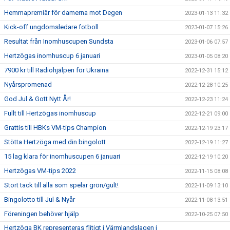
Hemmapremiär för damerna mot Degen
2023-01-13 11:32
Kick-off ungdomsledare fotboll
2023-01-07 15:26
Resultat från Inomhuscupen Sundsta
2023-01-06 07:57
Hertzögas inomhuscup 6 januari
2023-01-05 08:20
7900 kr till Radiohjälpen för Ukraina
2022-12-31 15:12
Nyårspromenad
2022-12-28 10:25
God Jul & Gott Nytt År!
2022-12-23 11:24
Fullt till Hertzögas inomhuscup
2022-12-21 09:00
Grattis till HBKs VM-tips Champion
2022-12-19 23:17
Stötta Hertzöga med din bingolott
2022-12-19 11:27
15 lag klara för inomhuscupen 6 januari
2022-12-19 10:20
Hertzögas VM-tips 2022
2022-11-15 08:08
Stort tack till alla som spelar grön/gult!
2022-11-09 13:10
Bingolotto till Jul & Nyår
2022-11-08 13:51
Föreningen behöver hjälp
2022-10-25 07:50
Hertzöga BK representeras flitigt i Värmlandslagen i