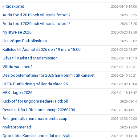
Fritidskortet
2026-04-15 14:06
Är du född 2019 och vill spela fotboll?
2026-03-25
Är du född 2020 och vill spela fotboll?
2026-03-25
Ny styrelse 2026
2026-03-23 19:50
Hertzögas Fotbollsskola
2026-03-02
Kallelse till Årsmöte 2026 den 19 mars 18.00
2026-02-22 08:57
Gåva till Karlstad Stadsmission
2026-02-13 10:13
Vill du vara med?
2026-02-10 20:31
Dealboosterhäftena för 2026 har kommit till kansliet
2026-02-10 20:21
UEFA D-utbildning på Ilanda våren 26
2026-02-02 16:04
HBK-dagen 2026
2026-01-18 13:47
Kick-off för ungdomsledare i Fotboll
2026-01-14
Resultat från HBK Inomhuscup 20260106
2026-01-05 14:51
Äntligen fullt i herrarnas inomhuscup
2025-12-30 09:03
Nyårspromenad
2025-12-29
Öppettider Kansliet under Jul och Nyår
2025-12-18 11:10