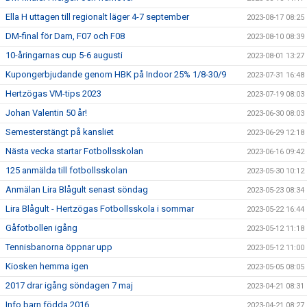
Ella H uttagen till regionalt läger 4-7 september
2023-08-17 08:25
DM-final för Dam, F07 och F08
2023-08-10 08:39
10-åringarnas cup 5-6 augusti
2023-08-01 13:27
Kupongerbjudande genom HBK på Indoor 25% 1/8-30/9
2023-07-31 16:48
Hertzögas VM-tips 2023
2023-07-19 08:03
Johan Valentin 50 år!
2023-06-30 08:03
Semesterstängt på kansliet
2023-06-29 12:18
Nästa vecka startar Fotbollsskolan
2023-06-16 09:42
125 anmälda till fotbollsskolan
2023-05-30 10:12
Anmälan Lira Blågult senast söndag
2023-05-23 08:34
Lira Blågult - Hertzögas Fotbollsskola i sommar
2023-05-22 16:44
Gåfotbollen igång
2023-05-12 11:18
Tennisbanorna öppnar upp
2023-05-12 11:00
Kiosken hemma igen
2023-05-05 08:05
2017 drar igång söndagen 7 maj
2023-04-21 08:31
Info barn födda 2016
2023-04-21 08:27