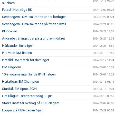
2024-10-16 09:01
skickats ...
Futsal i Hertzöga BK
2024-10-07 08:28
Seriesegern i Div3 säkrades under lördagen
2024-09-22 08:24
Seriesegern i Div4 säkrades på fredag kväll
2024-09-21 00:25
Klubbkväll
2024-08-27 14:08
Ändrade träningstider på grund av mörkret
2024-08-27 13:38
Hårbanden finns igen
2024-08-21 13:51
P11 vann DM-finalen
2024-08-19 10:58
Inställd DM-match för damlaget
2024-08-12 14:24
DM Ungdom
2024-08-07 10:32
10-åringarna intar Ilanda IP till helgen
2024-08-01 13:23
Hertzögas EM Champion
2024-07-16 08:14
Startfält EM-tipset 2024
2024-06-13 13:04
Lira Blågult - startar torsdag 13 juni
2024-06-10 09:59
Starka insatser överlag på HBK-dagen!
2024-06-07 09:08
Loppis på HBK-dagen 6 juni
2024-05-29 08:54