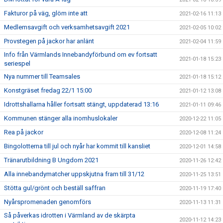
Fakturor på väg, glöm inte att
2021-02-16 11:13
Medlemsavgift och verksamhetsavgift 2021
2021-02-05 10:02
Provstegen på jackor har anlänt
2021-02-04 11:59
Info från Värmlands Innebandyförbund om ev fortsatt
2021-01-18 15:23
seriespel
Nya nummer till Teamsales
2021-01-18 15:12
Konstgräset fredag 22/1 15:00
2021-01-12 13:08
Idrottshallarna håller fortsatt stängt, uppdaterad 13:16
2021-01-11 09:46
Kommunen stänger alla inomhuslokaler
2020-12-22 11:05
Rea på jackor
2020-12-08 11:24
Bingolotterna till jul och nyår har kommit till kansliet
2020-12-01 14:58
Tränarutbildning B Ungdom 2021
2020-11-26 12:42
Alla innebandymatcher uppskjutna fram till 31/12
2020-11-25 13:51
Stötta gul/grönt och beställ saffran
2020-11-19 17:40
Nyårspromenaden genomförs
2020-11-13 11:31
Så påverkas idrotten i Värmland av de skärpta
2020-11-12 14:23