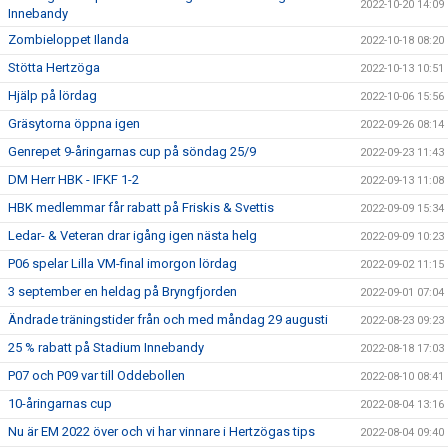
2022-10-20 14:09
Innebandy
Zombieloppet Ilanda
2022-10-18 08:20
Stötta Hertzöga
2022-10-13 10:51
Hjälp på lördag
2022-10-06 15:56
Gräsytorna öppna igen
2022-09-26 08:14
Genrepet 9-åringarnas cup på söndag 25/9
2022-09-23 11:43
DM Herr HBK - IFKF 1-2
2022-09-13 11:08
HBK medlemmar får rabatt på Friskis & Svettis
2022-09-09 15:34
Ledar- & Veteran drar igång igen nästa helg
2022-09-09 10:23
P06 spelar Lilla VM-final imorgon lördag
2022-09-02 11:15
3 september en heldag på Bryngfjorden
2022-09-01 07:04
Ändrade träningstider från och med måndag 29 augusti
2022-08-23 09:23
25 % rabatt på Stadium Innebandy
2022-08-18 17:03
P07 och P09 var till Oddebollen
2022-08-10 08:41
10-åringarnas cup
2022-08-04 13:16
Nu är EM 2022 över och vi har vinnare i Hertzögas tips
2022-08-04 09:40