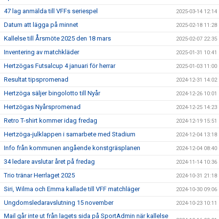
47 lag anmälda till VFFs seriespel
2025-03-14 12:14
Datum att lägga på minnet
2025-02-18 11:28
Kallelse till Årsmöte 2025 den 18 mars
2025-02-07 22:35
Inventering av matchkläder
2025-01-31 10:41
Hertzögas Futsalcup 4 januari för herrar
2025-01-03 11:00
Resultat tipspromenad
2024-12-31 14:02
Hertzöga säljer bingolotto till Nyår
2024-12-26 10:01
Hertzögas Nyårspromenad
2024-12-25 14:23
Retro T-shirt kommer idag fredag
2024-12-19 15:51
Hertzöga-julklappen i samarbete med Stadium
2024-12-04 13:18
Info från kommunen angående konstgräsplanen
2024-12-04 08:40
34 ledare avslutar året på fredag
2024-11-14 10:36
Trio tränar Herrlaget 2025
2024-10-31 21:18
Siri, Wilma och Emma kallade till VFF matchläger
2024-10-30 09:06
Ungdomsledaravslutning 15 november
2024-10-23 10:11
Mail går inte ut från lagets sida på SportAdmin när kallelse