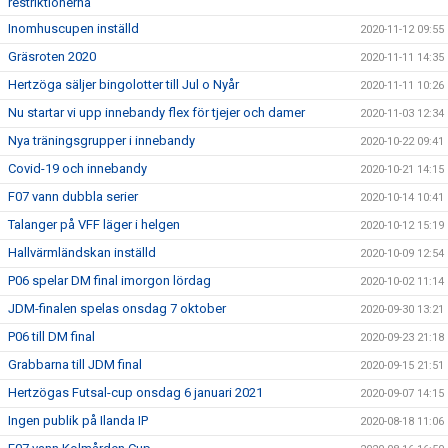
restriktionerna
Inomhuscupen inställd
2020-11-12 09:55
Gräsroten 2020
2020-11-11 14:35
Hertzöga säljer bingolotter till Jul o Nyår
2020-11-11 10:26
Nu startar vi upp innebandy flex för tjejer och damer
2020-11-03 12:34
Nya träningsgrupper i innebandy
2020-10-22 09:41
Covid-19 och innebandy
2020-10-21 14:15
F07 vann dubbla serier
2020-10-14 10:41
Talanger på VFF läger i helgen
2020-10-12 15:19
Hallvärmländskan inställd
2020-10-09 12:54
P06 spelar DM final imorgon lördag
2020-10-02 11:14
JDM-finalen spelas onsdag 7 oktober
2020-09-30 13:21
P06 till DM final
2020-09-23 21:18
Grabbarna till JDM final
2020-09-15 21:51
Hertzögas Futsal-cup onsdag 6 januari 2021
2020-09-07 14:15
Ingen publik på Ilanda IP
2020-08-18 11:06