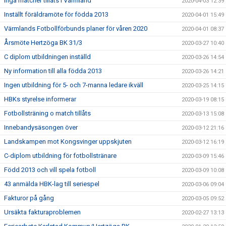
Inga matcher tillåts i Värmland
2020-04-03 12:39
Inställt föräldramöte för födda 2013
2020-04-01 15:49
Värmlands Fotbollförbunds planer för våren 2020
2020-04-01 08:37
Årsmöte Hertzöga BK 31/3
2020-03-27 10:40
C diplom utbildningen inställd
2020-03-26 14:54
Ny information till alla födda 2013
2020-03-26 14:21
Ingen utbildning för 5- och 7-manna ledare ikväll
2020-03-25 14:15
HBKs styrelse informerar
2020-03-19 08:15
Fotbollsträning o match tillåts
2020-03-13 15:08
Innebandysäsongen över
2020-03-12 21:16
Landskampen mot Kongsvinger uppskjuten
2020-03-12 16:19
C-diplom utbildning för fotbollstränare
2020-03-09 15:46
Född 2013 och vill spela fotboll
2020-03-09 10:08
43 anmälda HBK-lag till seriespel
2020-03-06 09:04
Fakturor på gång
2020-03-05 09:52
Ursäkta fakturaproblemen
2020-02-27 13:13