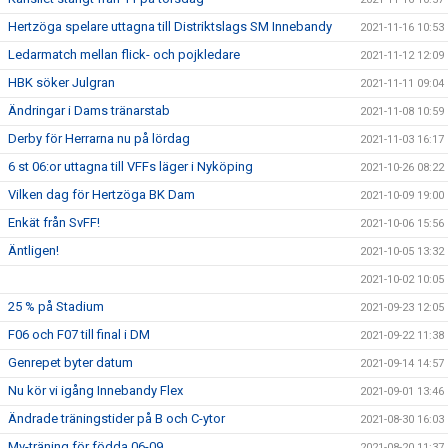
Hertzöga spelare uttagna till Distriktslags SM Innebandy
2021-11-16 10:53
Ledarmatch mellan flick- och pojkledare
2021-11-12 12:09
HBK söker Julgran
2021-11-11 09:04
Ändringar i Dams tränarstab
2021-11-08 10:59
Derby för Herrarna nu på lördag
2021-11-03 16:17
6 st 06:or uttagna till VFFs läger i Nyköping
2021-10-26 08:22
Vilken dag för Hertzöga BK Dam
2021-10-09 19:00
Enkät från SvFF!
2021-10-06 15:56
Äntligen!
2021-10-05 13:32
2021-10-02 10:05
25 % på Stadium
2021-09-23 12:05
F06 och F07 till final i DM
2021-09-22 11:38
Genrepet byter datum
2021-09-14 14:57
Nu kör vi igång Innebandy Flex
2021-09-01 13:46
Ändrade träningstider på B och C-ytor
2021-08-30 16:03
Mv-träning för födda 06-09
2021-08-20 11:37