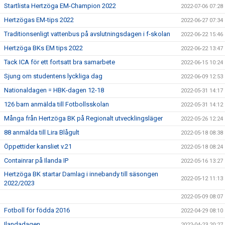
Startlista Hertzöga EM-Champion 2022
2022-07-06 07:28
Hertzögas EM-tips 2022
2022-06-27 07:34
Traditionsenligt vattenbus på avslutningsdagen i f-skolan
2022-06-22 15:46
Hertzöga BKs EM tips 2022
2022-06-22 13:47
Tack ICA för ett fortsatt bra samarbete
2022-06-15 10:24
Sjung om studentens lyckliga dag
2022-06-09 12:53
Nationaldagen = HBK-dagen 12-18
2022-05-31 14:17
126 barn anmälda till Fotbollsskolan
2022-05-31 14:12
Många från Hertzöga BK på Regionalt utvecklingsläger
2022-05-26 12:24
88 anmälda till Lira Blågult
2022-05-18 08:38
Öppettider kansliet v.21
2022-05-18 08:24
Containrar på Ilanda IP
2022-05-16 13:27
Hertzöga BK startar Damlag i innebandy till säsongen
2022-05-12 11:13
2022/2023
2022-05-09 08:07
Fotboll för födda 2016
2022-04-29 08:10
Ilandadagen
2022-04-23 20:27