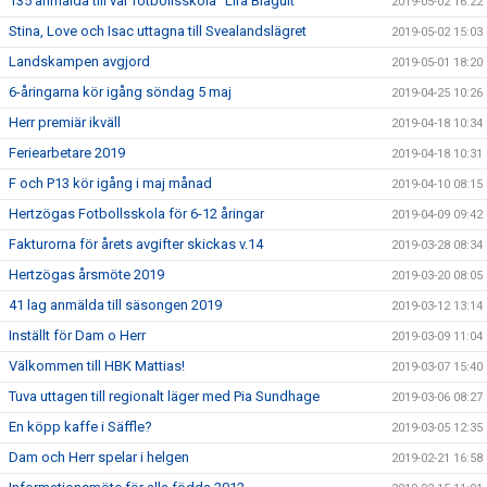
135 anmälda till vår fotbollsskola "Lira Blågult"
2019-05-02 16:22
Stina, Love och Isac uttagna till Svealandslägret
2019-05-02 15:03
Landskampen avgjord
2019-05-01 18:20
6-åringarna kör igång söndag 5 maj
2019-04-25 10:26
Herr premiär ikväll
2019-04-18 10:34
Feriearbetare 2019
2019-04-18 10:31
F och P13 kör igång i maj månad
2019-04-10 08:15
Hertzögas Fotbollsskola för 6-12 åringar
2019-04-09 09:42
Fakturorna för årets avgifter skickas v.14
2019-03-28 08:34
Hertzögas årsmöte 2019
2019-03-20 08:05
41 lag anmälda till säsongen 2019
2019-03-12 13:14
Inställt för Dam o Herr
2019-03-09 11:04
Välkommen till HBK Mattias!
2019-03-07 15:40
Tuva uttagen till regionalt läger med Pia Sundhage
2019-03-06 08:27
En köpp kaffe i Säffle?
2019-03-05 12:35
Dam och Herr spelar i helgen
2019-02-21 16:58