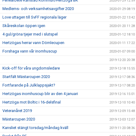
Feriearbete Karlstad Kommun/Hertzöga BK
2020-01-29 12:59
Medlems- och verksamhetsavgifter 2020
2020-01-29 08:19
Love uttagen till SvFF regionala läger
2020-01-22 13:42
Skåreskolan öppen igen
2020-01-20 11:28
4 gul/gröna tjejer med i slutspel
2020-01-12 18:10
Hertzögas herrar vann Dömlecupen
2020-01-11 17:22
Forshaga vann vår inomhuscup
2020-01-07 09:00
2019-12-20 20:38
Kick-off för våra ungdomsledare
2019-12-18 15:55
Startfält Mästarcupen 2020
2019-12-17 08:36
Fortfarande på Julklappsjakt?
2019-12-17 08:20
Hertzögas inomhuscup blir av den 4 januari
2019-12-16 15:01
Hertzöga mot Boltic i 16-delsfinal
2019-12-10 10:40
Veteranåret 2019
2019-12-09 15:48
Mästarcupen 2020
2019-12-03 12:07
Kansliet stängt torsdag/måndag kväll
2019-11-20 08:36