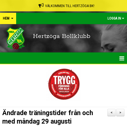
VÄLKOMMEN TILL HERTZÖGA BK!
HEM
LOGGA IN
Hertzöga Bollklubb
HEM
NYHETER
KALENDER
LEDARPÄRMEN
Ändrade träningstider från och
<
>
SHOP
med måndag 29 augusti