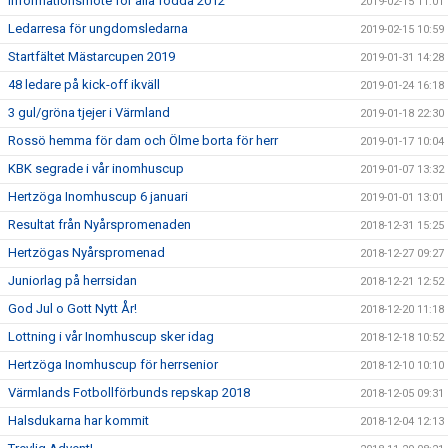
Informationsmöte för alla födda 2012
2019-02-15 11:01
Ledarresa för ungdomsledarna
2019-02-15 10:59
Startfältet Mästarcupen 2019
2019-01-31 14:28
48 ledare på kick-off ikväll
2019-01-24 16:18
3 gul/gröna tjejer i Värmland
2019-01-18 22:30
Rossö hemma för dam och Ölme borta för herr
2019-01-17 10:04
KBK segrade i vår inomhuscup
2019-01-07 13:32
Hertzöga Inomhuscup 6 januari
2019-01-01 13:01
Resultat från Nyårspromenaden
2018-12-31 15:25
Hertzögas Nyårspromenad
2018-12-27 09:27
Juniorlag på herrsidan
2018-12-21 12:52
God Jul o Gott Nytt År!
2018-12-20 11:18
Lottning i vår Inomhuscup sker idag
2018-12-18 10:52
Hertzöga Inomhuscup för herrsenior
2018-12-10 10:10
Värmlands Fotbollförbunds repskap 2018
2018-12-05 09:31
Halsdukarna har kommit
2018-12-04 12:13