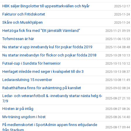
HBK säljer Bingolotter till uppesittarkvällen och Nyår
2025-12-17
Fakturor och Fritidskortet
2025-11-24
Skåre och Musikhjälpen
2025-11-24
Hertzöga fick fira med "Ett jämställt Värmland"
2025-11-21 09:59
Tofsmössan är här
2025-11-06 15:53
Nu startar vi upp innebandy kul för pojkar födda 2019
2025-11-04 08:48
Nu startar innebandyn för flickor och pojkar födda 2018
2025-10-28 10:13
Futsal-cup i Sundsta för herrsenior
2025-10-15 10:12
Herrlaget inledde med seger i kvalspelet till div 3
2025-10-13 08:37
Ledaravslutning 15 november
2025-10-08 11:49
Rabatthäftena finns för avhämtning på kansliet
2025-09-02 08:24
Ledar- och veteranfotboll & -innebandy startar nästa helg 6-
2025-08-27 21:10
7/9
Hösten är på intåg
2025-08-27 08:26
Mv-träning ungdom i höst
2025-08-26 14:40
På medlemskortet i SportAdmin appen finns erbjudande
2025-08-17 09:44
från Stadium