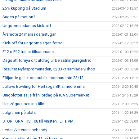
25% kupong på Stadium
2022-03-10 13:57
Sugen på motion?
2022-02-25 05:51
Ungdomsledarnas kick-off
2022-02-17 16:29
Årsmöte 24 mars i damstugan
2022-01-21 12:04
Kick-off för ungdomslagen fotboll
2022-01-12 08:12
F12 o P12 tränar tillsammans
2022-01-09 12:22
Dags att förnya ditt utdrag ur belastningsregistret
2022-01-03 14:08
Resultat Nyårspromenaden, 5280 kr samlade vi ihop
2022-01-03 08:50
Följande gäller om publik inomhus från 23/12
2021-12-21 11:12
Jullovs Bowling för Hertzöga BK:s medlemmar
2021-12-20 10:45
Bingolotter säljs från lördag på ICA Supermarket
2021-12-16 15:28
Hertzögacupen inställd
2021-12-09 08:25
Julgranen på plats
2021-11-22 16:39
STORT GRATTIS F08 till vinsten i Lilla VM
2021-11-22 08:03
Ledar-/veteraninnebandy
2021-11-20 16:21
Kansliet stängt från 11 på torsdag
2021-11-16 10:57