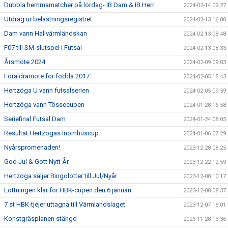
Dubbla hemmamatcher på lördag- IB Dam & IB Herr
2024-02-14 09:27
Utdrag ur belastningsregistret
2024-02-13 16:00
Dam vann Hallvärmländskan
2024-02-13 08:48
F07 till SM-slutspel i Futsal
2024-02-13 08:33
Årsmöte 2024
2024-02-09 09:03
Föräldramöte för födda 2017
2024-02-05 15:43
Hertzöga U vann futsalserien
2024-02-05 09:59
Hertzöga vann Tössecupen
2024-01-28 16:58
Seriefinal Futsal Dam
2024-01-24 08:05
Resultat Hertzögas Inomhuscup
2024-01-06 07:29
Nyårspromenaden!
2023-12-28 08:25
God Jul & Gott Nytt År
2023-12-22 12:59
Hertzöga säljer Bingolotter till Jul/Nyår
2023-12-08 10:17
Lottningen klar för HBK-cupen den 6 januari
2023-12-08 08:37
7 st HBK-tjejer uttagna till Värmlandslaget
2023-12-07 16:01
Konstgräsplanen stängd
2023-11-28 13:36