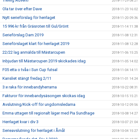
Trevlig Advent!
2018-11-29 08:21
Ola tar över efter Dave
2018-11-23 16:02
Nytt serieförslag för herrlaget
2018-11-20 09:36
15 996 kr från Gräsroten till Gul/Grönt
2018-11-14 11:38
Serieförslag Dam 2019
2018-11-08 12:31
Serieförslaget klart för herrlaget 2019
2018-11-08 12:28
22/22 lag anmälda till Mästarcupen
2018-11-06 15:25
Inbjudan till Mästarcupen 2019 skickades idag
2018-11-05 14:02
F05 etta o tvåa i Sun Cup futsal
2018-11-04 14:11
Kansliet stängt fredag 2/11
2018-11-01 14:24
3:e raka för innebandyherrarna
2018-10-22 08:31
Fakturor för innebandysäsongen skickas idag
2018-10-15 15:21
Avslutning/Kick-off för ungdomsledarna
2018-10-12 09:56
Emma uttagen till regionalt läger med Pia Sundhage
2018-10-08 14:27
Herrlaget kvar i div 3
2018-10-07 21:04
Serieavslutning för herrlaget i Åmål
2018-10-04 15:27