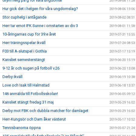
Grym helg på g för våra ungdomar
2019-08-08 11:28
Hur gick det i helgen för våra ungdomslag?
2019-08-06 13:06
Stor cuphelg i antågande
2019-08-02 08:51
Herr tar emot IFK Sunne i omstarten av div 3
2019-08-01 11:58
10-åringarnas cup för 39:e året
2019-07-31 15:55
Herr träningsspelar ikväll
2019-07-24 08:53
F03 till A-slutspel i Gothia
2019-07-17 15:19
Kansliet semesterstängt
2019-06-20 15:19
9-12 år och sugen på fotboll v.26
2019-06-20 13:08
Derby ikväll
2019-06-19 10:38
Love och Isak till Halmstad
2019-06-18 13:37
146 anmälda till Fotbollsskolan!
2019-06-05 09:12
Kansliet stängt fredag 31 maj
2019-05-29 16:02
Derby mot FBK och dubbla matcher för damlaget
2019-05-29 16:02
Herr-Kungsör och Dam åker västerut
2019-05-17 10:52
Tennisbanorna öppna
2019-05-07 21:24