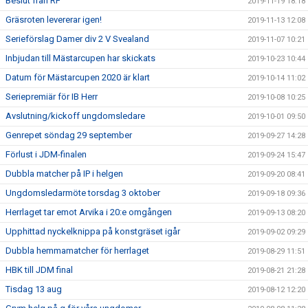
Beslut från RF
2019-11-19 18:18
Gräsroten levererar igen!
2019-11-13 12:08
Serieförslag Damer div 2 V Svealand
2019-11-07 10:21
Inbjudan till Mästarcupen har skickats
2019-10-23 10:44
Datum för Mästarcupen 2020 är klart
2019-10-14 11:02
Seriepremiär för IB Herr
2019-10-08 10:25
Avslutning/kickoff ungdomsledare
2019-10-01 09:50
Genrepet söndag 29 september
2019-09-27 14:28
Förlust i JDM-finalen
2019-09-24 15:47
Dubbla matcher på IP i helgen
2019-09-20 08:41
Ungdomsledarmöte torsdag 3 oktober
2019-09-18 09:36
Herrlaget tar emot Arvika i 20:e omgången
2019-09-13 08:20
Upphittad nyckelknippa på konstgräset igår
2019-09-02 09:29
Dubbla hemmamatcher för herrlaget
2019-08-29 11:51
HBK till JDM final
2019-08-21 21:28
Tisdag 13 aug
2019-08-12 12:20