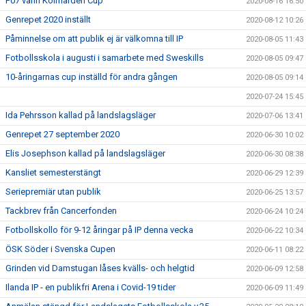
F07 vann Kolmården Cup
2020-08-16 16:50
Genrepet 2020 inställt
2020-08-12 10:26
Påminnelse om att publik ej är välkomna till IP
2020-08-05 11:43
Fotbollsskola i augusti i samarbete med Sweskills
2020-08-05 09:47
10-åringarnas cup inställd för andra gången
2020-08-05 09:14
2020-07-24 15:45
Ida Pehrsson kallad på landslagsläger
2020-07-06 13:41
Genrepet 27 september 2020
2020-06-30 10:02
Elis Josephson kallad på landslagsläger
2020-06-30 08:38
Kansliet semesterstängt
2020-06-29 12:39
Seriepremiär utan publik
2020-06-25 13:57
Tackbrev från Cancerfonden
2020-06-24 10:24
Fotbollskollo för 9-12 åringar på IP denna vecka
2020-06-22 10:34
ÖSK Söder i Svenska Cupen
2020-06-11 08:22
Grinden vid Damstugan låses kvälls- och helgtid
2020-06-09 12:58
Ilanda IP - en publikfri Arena i Covid-19 tider
2020-06-09 11:49