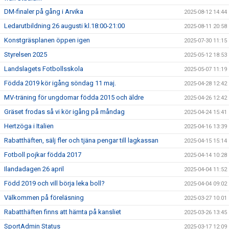
DM-finaler på gång i Arvika
2025-08-12 14:44
Ledarutbildning 26 augusti kl.18:00-21:00
2025-08-11 20:58
Konstgräsplanen öppen igen
2025-07-30 11:15
Styrelsen 2025
2025-05-12 18:53
Landslagets Fotbollsskola
2025-05-07 11:19
Födda 2019 kör igång söndag 11 maj.
2025-04-28 12:42
MV-träning för ungdomar födda 2015 och äldre
2025-04-26 12:42
Gräset frodas så vi kör igång på måndag
2025-04-24 15:41
Hertzöga i Italien
2025-04-16 13:39
Rabatthäften, sälj fler och tjäna pengar till lagkassan
2025-04-15 15:14
Fotboll pojkar födda 2017
2025-04-14 10:28
Ilandadagen 26 april
2025-04-04 11:52
Född 2019 och vill börja leka boll?
2025-04-04 09:02
Välkommen på föreläsning
2025-03-27 10:01
Rabatthäften finns att hämta på kansliet
2025-03-26 13:45
SportAdmin Status
2025-03-17 12:09