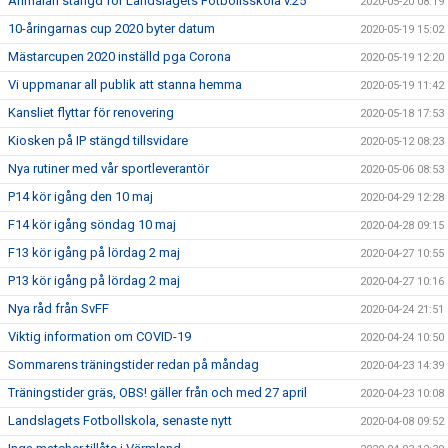
Anmälan stängd för Landslagets Fotbollsskola v.25
2020-05-20 08:19
10-åringarnas cup 2020 byter datum
2020-05-19 15:02
Mästarcupen 2020 inställd pga Corona
2020-05-19 12:20
Vi uppmanar all publik att stanna hemma
2020-05-19 11:42
Kansliet flyttar för renovering
2020-05-18 17:53
Kiosken på IP stängd tillsvidare
2020-05-12 08:23
Nya rutiner med vår sportleverantör
2020-05-06 08:53
P14 kör igång den 10 maj
2020-04-29 12:28
F14 kör igång söndag 10 maj
2020-04-28 09:15
F13 kör igång på lördag 2 maj
2020-04-27 10:55
P13 kör igång på lördag 2 maj
2020-04-27 10:16
Nya råd från SvFF
2020-04-24 21:51
Viktig information om COVID-19
2020-04-24 10:50
Sommarens träningstider redan på måndag
2020-04-23 14:39
Träningstider gräs, OBS! gäller från och med 27 april
2020-04-23 10:08
Landslagets Fotbollskola, senaste nytt
2020-04-08 09:52