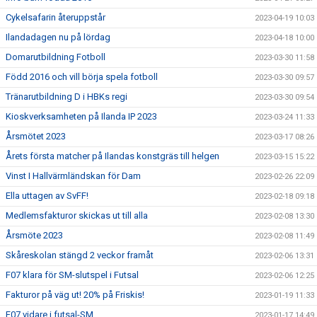
Cykelsafarin återuppstår
2023-04-19 10:03
Ilandadagen nu på lördag
2023-04-18 10:00
Domarutbildning Fotboll
2023-03-30 11:58
Född 2016 och vill börja spela fotboll
2023-03-30 09:57
Tränarutbildning D i HBKs regi
2023-03-30 09:54
Kioskverksamheten på Ilanda IP 2023
2023-03-24 11:33
Årsmötet 2023
2023-03-17 08:26
Årets första matcher på Ilandas konstgräs till helgen
2023-03-15 15:22
Vinst I Hallvärmländskan för Dam
2023-02-26 22:09
Ella uttagen av SvFF!
2023-02-18 09:18
Medlemsfakturor skickas ut till alla
2023-02-08 13:30
Årsmöte 2023
2023-02-08 11:49
Skåreskolan stängd 2 veckor framåt
2023-02-06 13:31
F07 klara för SM-slutspel i Futsal
2023-02-06 12:25
Fakturor på väg ut! 20% på Friskis!
2023-01-19 11:33
F07 vidare i futsal-SM
2023-01-17 14:49