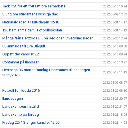
Tack ICA för ett fortsatt bra samarbete
2022-06-15 10:24
Sjung om studentens lyckliga dag
2022-06-09 12:53
Nationaldagen = HBK-dagen 12-18
2022-05-31 14:17
126 barn anmälda till Fotbollsskolan
2022-05-31 14:12
Många från Hertzöga BK på Regionalt utvecklingsläger
2022-05-26 12:24
88 anmälda till Lira Blågult
2022-05-18 08:38
Öppettider kansliet v.21
2022-05-18 08:24
Containrar på Ilanda IP
2022-05-16 13:27
Hertzöga BK startar Damlag i innebandy till säsongen
2022-05-12 11:13
2022/2023
2022-05-09 08:07
Fotboll för födda 2016
2022-04-29 08:10
Ilandadagen
2022-04-23 20:27
Landskampen inställd
2022-04-22 21:07
Landskamp på lördag
2022-04-21 18:08
Fredag 22/4 Stänger kansliet 12.00
2022-04-21 14:23