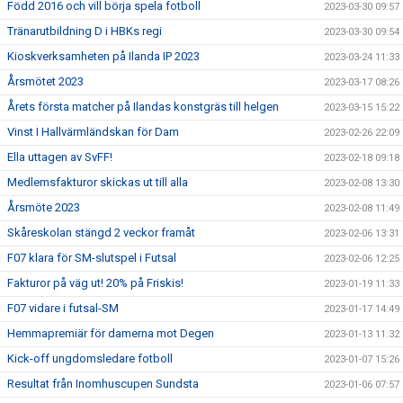
Född 2016 och vill börja spela fotboll
2023-03-30 09:57
Tränarutbildning D i HBKs regi
2023-03-30 09:54
Kioskverksamheten på Ilanda IP 2023
2023-03-24 11:33
Årsmötet 2023
2023-03-17 08:26
Årets första matcher på Ilandas konstgräs till helgen
2023-03-15 15:22
Vinst I Hallvärmländskan för Dam
2023-02-26 22:09
Ella uttagen av SvFF!
2023-02-18 09:18
Medlemsfakturor skickas ut till alla
2023-02-08 13:30
Årsmöte 2023
2023-02-08 11:49
Skåreskolan stängd 2 veckor framåt
2023-02-06 13:31
F07 klara för SM-slutspel i Futsal
2023-02-06 12:25
Fakturor på väg ut! 20% på Friskis!
2023-01-19 11:33
F07 vidare i futsal-SM
2023-01-17 14:49
Hemmapremiär för damerna mot Degen
2023-01-13 11:32
Kick-off ungdomsledare fotboll
2023-01-07 15:26
Resultat från Inomhuscupen Sundsta
2023-01-06 07:57