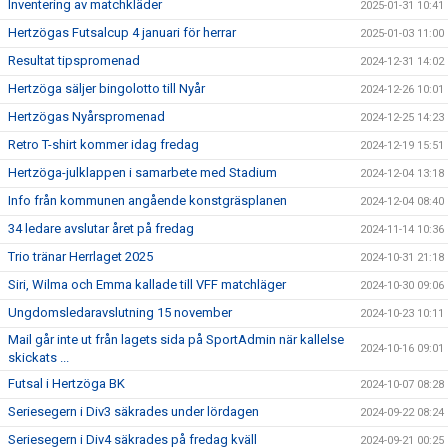
Inventering av matchkläder
2025-01-31 10:41
Hertzögas Futsalcup 4 januari för herrar
2025-01-03 11:00
Resultat tipspromenad
2024-12-31 14:02
Hertzöga säljer bingolotto till Nyår
2024-12-26 10:01
Hertzögas Nyårspromenad
2024-12-25 14:23
Retro T-shirt kommer idag fredag
2024-12-19 15:51
Hertzöga-julklappen i samarbete med Stadium
2024-12-04 13:18
Info från kommunen angående konstgräsplanen
2024-12-04 08:40
34 ledare avslutar året på fredag
2024-11-14 10:36
Trio tränar Herrlaget 2025
2024-10-31 21:18
Siri, Wilma och Emma kallade till VFF matchläger
2024-10-30 09:06
Ungdomsledaravslutning 15 november
2024-10-23 10:11
Mail går inte ut från lagets sida på SportAdmin när kallelse
2024-10-16 09:01
skickats ...
Futsal i Hertzöga BK
2024-10-07 08:28
Seriesegern i Div3 säkrades under lördagen
2024-09-22 08:24
Seriesegern i Div4 säkrades på fredag kväll
2024-09-21 00:25