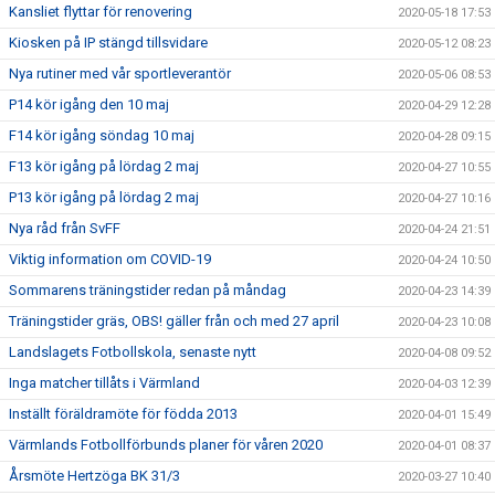
Kansliet flyttar för renovering
2020-05-18 17:53
Kiosken på IP stängd tillsvidare
2020-05-12 08:23
Nya rutiner med vår sportleverantör
2020-05-06 08:53
P14 kör igång den 10 maj
2020-04-29 12:28
F14 kör igång söndag 10 maj
2020-04-28 09:15
F13 kör igång på lördag 2 maj
2020-04-27 10:55
P13 kör igång på lördag 2 maj
2020-04-27 10:16
Nya råd från SvFF
2020-04-24 21:51
Viktig information om COVID-19
2020-04-24 10:50
Sommarens träningstider redan på måndag
2020-04-23 14:39
Träningstider gräs, OBS! gäller från och med 27 april
2020-04-23 10:08
Landslagets Fotbollskola, senaste nytt
2020-04-08 09:52
Inga matcher tillåts i Värmland
2020-04-03 12:39
Inställt föräldramöte för födda 2013
2020-04-01 15:49
Värmlands Fotbollförbunds planer för våren 2020
2020-04-01 08:37
Årsmöte Hertzöga BK 31/3
2020-03-27 10:40