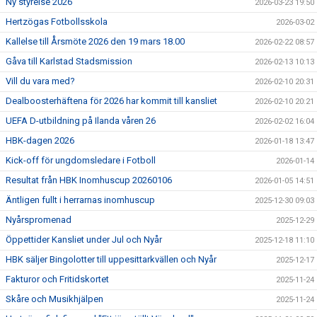
Ny styrelse 2026
2026-03-23 19:50
Hertzögas Fotbollsskola
2026-03-02
Kallelse till Årsmöte 2026 den 19 mars 18.00
2026-02-22 08:57
Gåva till Karlstad Stadsmission
2026-02-13 10:13
Vill du vara med?
2026-02-10 20:31
Dealboosterhäftena för 2026 har kommit till kansliet
2026-02-10 20:21
UEFA D-utbildning på Ilanda våren 26
2026-02-02 16:04
HBK-dagen 2026
2026-01-18 13:47
Kick-off för ungdomsledare i Fotboll
2026-01-14
Resultat från HBK Inomhuscup 20260106
2026-01-05 14:51
Äntligen fullt i herrarnas inomhuscup
2025-12-30 09:03
Nyårspromenad
2025-12-29
Öppettider Kansliet under Jul och Nyår
2025-12-18 11:10
HBK säljer Bingolotter till uppesittarkvällen och Nyår
2025-12-17
Fakturor och Fritidskortet
2025-11-24
Skåre och Musikhjälpen
2025-11-24