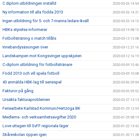
C diplom utbildningen inställd
2020-03-26 14:54
Ny information till alla födda 2013
2020-03-26 14:21
Ingen utbildning för 5- och 7-manna ledare ikväll
2020-03-25 14:15
HBKs styrelse informerar
2020-03-19 08:15
Fotbollsträning o match tillåts
2020-03-13 15:08
Innebandysäsongen över
2020-03-12 21:16
Landskampen mot Kongsvinger uppskjuten
2020-03-12 16:19
C-diplom utbildning för fotbollstränare
2020-03-09 15:46
Född 2013 och vill spela fotboll
2020-03-09 10:08
43 anmälda HBK-lag till seriespel
2020-03-06 09:04
Fakturor på gång
2020-03-05 09:52
Ursäkta fakturaproblemen
2020-02-27 13:13
Feriearbete Karlstad Kommun/Hertzöga BK
2020-01-29 12:59
Medlems- och verksamhetsavgifter 2020
2020-01-29 08:19
Love uttagen till SvFF regionala läger
2020-01-22 13:42
Skåreskolan öppen igen
2020-01-20 11:28