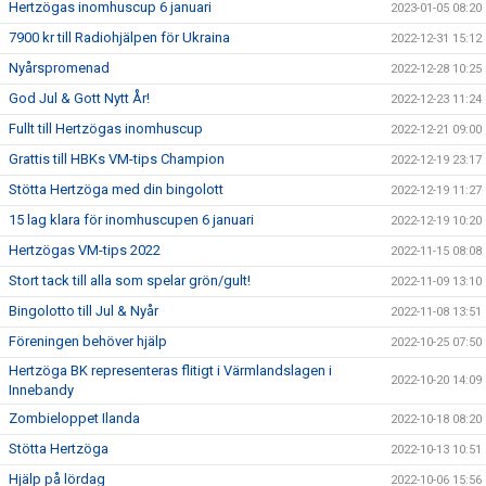
Hertzögas inomhuscup 6 januari
2023-01-05 08:20
7900 kr till Radiohjälpen för Ukraina
2022-12-31 15:12
Nyårspromenad
2022-12-28 10:25
God Jul & Gott Nytt År!
2022-12-23 11:24
Fullt till Hertzögas inomhuscup
2022-12-21 09:00
Grattis till HBKs VM-tips Champion
2022-12-19 23:17
Stötta Hertzöga med din bingolott
2022-12-19 11:27
15 lag klara för inomhuscupen 6 januari
2022-12-19 10:20
Hertzögas VM-tips 2022
2022-11-15 08:08
Stort tack till alla som spelar grön/gult!
2022-11-09 13:10
Bingolotto till Jul & Nyår
2022-11-08 13:51
Föreningen behöver hjälp
2022-10-25 07:50
Hertzöga BK representeras flitigt i Värmlandslagen i
2022-10-20 14:09
Innebandy
Zombieloppet Ilanda
2022-10-18 08:20
Stötta Hertzöga
2022-10-13 10:51
Hjälp på lördag
2022-10-06 15:56