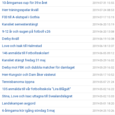
10-åringarnas cup för 39:e året
2019-07-31 15:55
Herr träningsspelar ikväll
2019-07-24 08:53
F03 till A-slutspel i Gothia
2019-07-17 15:19
Kansliet semesterstängt
2019-06-20 15:19
9-12 år och sugen på fotboll v.26
2019-06-20 13:08
Derby ikväll
2019-06-19 10:38
Love och Isak till Halmstad
2019-06-18 13:37
146 anmälda till Fotbollsskolan!
2019-06-05 09:12
Kansliet stängt fredag 31 maj
2019-05-29 16:02
Derby mot FBK och dubbla matcher för damlaget
2019-05-29 16:02
Herr-Kungsör och Dam åker västerut
2019-05-17 10:52
Tennisbanorna öppna
2019-05-07 21:24
135 anmälda till vår fotbollsskola "Lira Blågult"
2019-05-02 16:22
Stina, Love och Isac uttagna till Svealandslägret
2019-05-02 15:03
Landskampen avgjord
2019-05-01 18:20
6-åringarna kör igång söndag 5 maj
2019-04-25 10:26