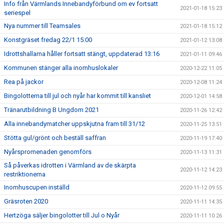
Info från Värmlands Innebandyförbund om ev fortsatt
2021-01-18 15:23
seriespel
Nya nummer till Teamsales
2021-01-18 15:12
Konstgräset fredag 22/1 15:00
2021-01-12 13:08
Idrottshallarna håller fortsatt stängt, uppdaterad 13:16
2021-01-11 09:46
Kommunen stänger alla inomhuslokaler
2020-12-22 11:05
Rea på jackor
2020-12-08 11:24
Bingolotterna till jul och nyår har kommit till kansliet
2020-12-01 14:58
Tränarutbildning B Ungdom 2021
2020-11-26 12:42
Alla innebandymatcher uppskjutna fram till 31/12
2020-11-25 13:51
Stötta gul/grönt och beställ saffran
2020-11-19 17:40
Nyårspromenaden genomförs
2020-11-13 11:31
Så påverkas idrotten i Värmland av de skärpta
2020-11-12 14:23
restriktionerna
Inomhuscupen inställd
2020-11-12 09:55
Gräsroten 2020
2020-11-11 14:35
Hertzöga säljer bingolotter till Jul o Nyår
2020-11-11 10:26