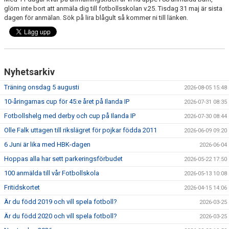
FRISPARKEN
glöm inte bort att anmäla dig till fotbollsskolan v.25. Tisdag 31 maj är sista
dagen för anmälan. Sök på lira blågult så kommer ni till länken.
BLI MEDLEM
MATCHER
Nyhetsarkiv
KONTAKTER & LAG
Träning onsdag 5 augusti
2026-08-05 15:48
FÖRENINGSDOKUMENT_GAMLA
10-åringarnas cup för 45:e året på Ilanda IP
2026-07-31 08:35
Fotbollshelg med derby och cup på Ilanda IP
2026-07-30 08:44
SPONSORER
Olle Falk uttagen till rikslägret för pojkar födda 2011
2026-06-09 09:20
FÖRENINGSDOKUMENT
6 Juni är lika med HBK-dagen
2026-06-04
Hoppas alla har sett parkeringsförbudet
2026-05-22 17:50
100 anmälda till vår Fotbollskola
2026-05-13 10:08
Fritidskortet
2026-04-15 14:06
Är du född 2019 och vill spela fotboll?
2026-03-25
Är du född 2020 och vill spela fotboll?
2026-03-25