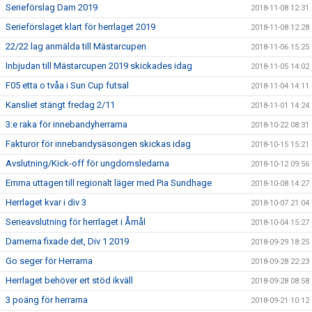
Serieförslag Dam 2019
2018-11-08 12:31
Serieförslaget klart för herrlaget 2019
2018-11-08 12:28
22/22 lag anmälda till Mästarcupen
2018-11-06 15:25
Inbjudan till Mästarcupen 2019 skickades idag
2018-11-05 14:02
F05 etta o tvåa i Sun Cup futsal
2018-11-04 14:11
Kansliet stängt fredag 2/11
2018-11-01 14:24
3:e raka för innebandyherrarna
2018-10-22 08:31
Fakturor för innebandysäsongen skickas idag
2018-10-15 15:21
Avslutning/Kick-off för ungdomsledarna
2018-10-12 09:56
Emma uttagen till regionalt läger med Pia Sundhage
2018-10-08 14:27
Herrlaget kvar i div 3
2018-10-07 21:04
Serieavslutning för herrlaget i Åmål
2018-10-04 15:27
Damerna fixade det, Div 1 2019
2018-09-29 18:25
Go seger för Herrarna
2018-09-28 22:23
Herrlaget behöver ert stöd ikväll
2018-09-28 08:58
3 poäng för herrarna
2018-09-21 10:12