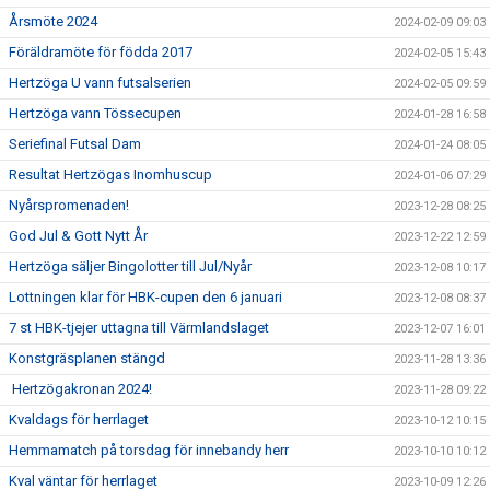
Årsmöte 2024
2024-02-09 09:03
Föräldramöte för födda 2017
2024-02-05 15:43
Hertzöga U vann futsalserien
2024-02-05 09:59
Hertzöga vann Tössecupen
2024-01-28 16:58
Seriefinal Futsal Dam
2024-01-24 08:05
Resultat Hertzögas Inomhuscup
2024-01-06 07:29
Nyårspromenaden!
2023-12-28 08:25
God Jul & Gott Nytt År
2023-12-22 12:59
Hertzöga säljer Bingolotter till Jul/Nyår
2023-12-08 10:17
Lottningen klar för HBK-cupen den 6 januari
2023-12-08 08:37
7 st HBK-tjejer uttagna till Värmlandslaget
2023-12-07 16:01
Konstgräsplanen stängd
2023-11-28 13:36
Hertzögakronan 2024!
2023-11-28 09:22
Kvaldags för herrlaget
2023-10-12 10:15
Hemmamatch på torsdag för innebandy herr
2023-10-10 10:12
Kval väntar för herrlaget
2023-10-09 12:26