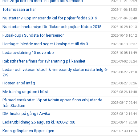
Hertzöga fick fira med "Ett jämställt Värmland"
2025-11-21 09:59
Tofsmössan är här
2025-11-06 15:53
Nu startar vi upp innebandy kul för pojkar födda 2019
2025-11-04 08:48
Nu startar innebandyn för flickor och pojkar födda 2018
2025-10-28 10:13
Futsal-cup i Sundsta för herrsenior
2025-10-15 10:12
Herrlaget inledde med seger i kvalspelet till div 3
2025-10-13 08:37
Ledaravslutning 15 november
2025-10-08 11:49
Rabatthäftena finns för avhämtning på kansliet
2025-09-02 08:24
Ledar- och veteranfotboll & -innebandy startar nästa helg 6-
2025-08-27 21:10
7/9
Hösten är på intåg
2025-08-27 08:26
Mv-träning ungdom i höst
2025-08-26 14:40
På medlemskortet i SportAdmin appen finns erbjudande
2025-08-17 09:44
från Stadium
DM-finaler på gång i Arvika
2025-08-12 14:44
Ledarutbildning 26 augusti kl.18:00-21:00
2025-08-11 20:58
Konstgräsplanen öppen igen
2025-07-30 11:15