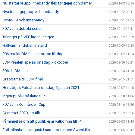
Nu startar vi upp innebandy flex för tjejer och damer
2020-11-03 12:34
Nya träningsgrupper i innebandy
2020-10-22 09:41
Covid-19 och innebandy
2020-10-21 14:15
F07 vann dubbla serier
2020-10-14 10:41
Talanger på VFF läger i helgen
2020-10-12 15:19
Hallvärmländskan inställd
2020-10-09 12:54
P06 spelar DM final imorgon lördag
2020-10-02 11:14
JDM-finalen spelas onsdag 7 oktober
2020-09-30 13:21
P06 till DM final
2020-09-23 21:18
Grabbarna till JDM final
2020-09-15 21:51
Hertzögas Futsal-cup onsdag 6 januari 2021
2020-09-07 14:15
Ingen publik på Ilanda IP
2020-08-18 11:06
F07 vann Kolmården Cup
2020-08-16 16:50
Genrepet 2020 inställt
2020-08-12 10:26
Påminnelse om att publik ej är välkomna till IP
2020-08-05 11:43
Fotbollsskola i augusti i samarbete med Sweskills
2020-08-05 09:47