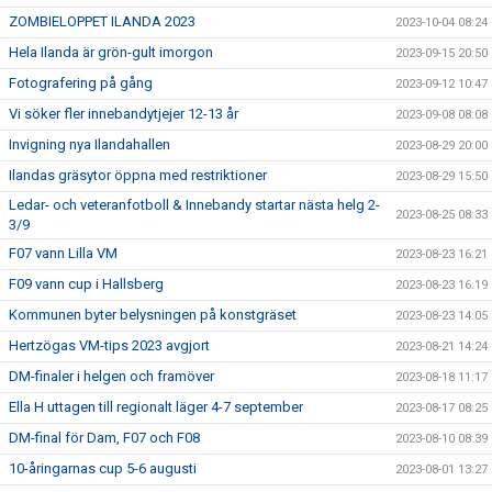
ZOMBIELOPPET ILANDA 2023
2023-10-04 08:24
Hela Ilanda är grön-gult imorgon
2023-09-15 20:50
Fotografering på gång
2023-09-12 10:47
Vi söker fler innebandytjejer 12-13 år
2023-09-08 08:08
Invigning nya Ilandahallen
2023-08-29 20:00
Ilandas gräsytor öppna med restriktioner
2023-08-29 15:50
Ledar- och veteranfotboll & Innebandy startar nästa helg 2-
2023-08-25 08:33
3/9
F07 vann Lilla VM
2023-08-23 16:21
F09 vann cup i Hallsberg
2023-08-23 16:19
Kommunen byter belysningen på konstgräset
2023-08-23 14:05
Hertzögas VM-tips 2023 avgjort
2023-08-21 14:24
DM-finaler i helgen och framöver
2023-08-18 11:17
Ella H uttagen till regionalt läger 4-7 september
2023-08-17 08:25
DM-final för Dam, F07 och F08
2023-08-10 08:39
10-åringarnas cup 5-6 augusti
2023-08-01 13:27