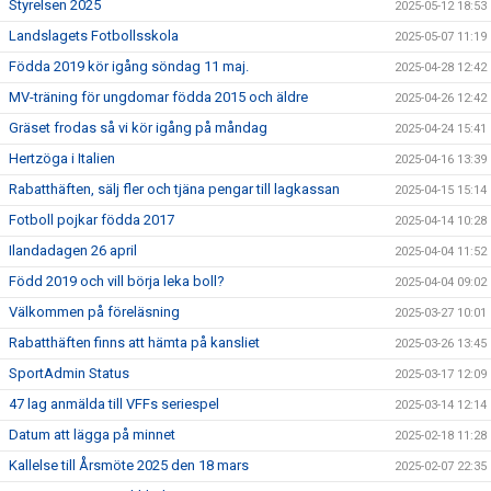
Styrelsen 2025
2025-05-12 18:53
Landslagets Fotbollsskola
2025-05-07 11:19
Födda 2019 kör igång söndag 11 maj.
2025-04-28 12:42
MV-träning för ungdomar födda 2015 och äldre
2025-04-26 12:42
Gräset frodas så vi kör igång på måndag
2025-04-24 15:41
Hertzöga i Italien
2025-04-16 13:39
Rabatthäften, sälj fler och tjäna pengar till lagkassan
2025-04-15 15:14
Fotboll pojkar födda 2017
2025-04-14 10:28
Ilandadagen 26 april
2025-04-04 11:52
Född 2019 och vill börja leka boll?
2025-04-04 09:02
Välkommen på föreläsning
2025-03-27 10:01
Rabatthäften finns att hämta på kansliet
2025-03-26 13:45
SportAdmin Status
2025-03-17 12:09
47 lag anmälda till VFFs seriespel
2025-03-14 12:14
Datum att lägga på minnet
2025-02-18 11:28
Kallelse till Årsmöte 2025 den 18 mars
2025-02-07 22:35