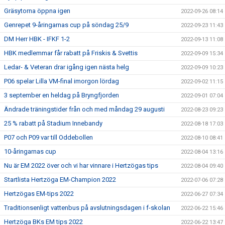
Gräsytorna öppna igen
2022-09-26 08:14
Genrepet 9-åringarnas cup på söndag 25/9
2022-09-23 11:43
DM Herr HBK - IFKF 1-2
2022-09-13 11:08
HBK medlemmar får rabatt på Friskis & Svettis
2022-09-09 15:34
Ledar- & Veteran drar igång igen nästa helg
2022-09-09 10:23
P06 spelar Lilla VM-final imorgon lördag
2022-09-02 11:15
3 september en heldag på Bryngfjorden
2022-09-01 07:04
Ändrade träningstider från och med måndag 29 augusti
2022-08-23 09:23
25 % rabatt på Stadium Innebandy
2022-08-18 17:03
P07 och P09 var till Oddebollen
2022-08-10 08:41
10-åringarnas cup
2022-08-04 13:16
Nu är EM 2022 över och vi har vinnare i Hertzögas tips
2022-08-04 09:40
Startlista Hertzöga EM-Champion 2022
2022-07-06 07:28
Hertzögas EM-tips 2022
2022-06-27 07:34
Traditionsenligt vattenbus på avslutningsdagen i f-skolan
2022-06-22 15:46
Hertzöga BKs EM tips 2022
2022-06-22 13:47