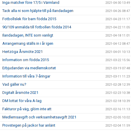
Inga matcher före 17/5 i Värmland
2021-04-30 13:49
Tack alla ni som hjälpte till på Ilandadagen
2021-04-26 08:47
Fotbollslek för barn födda 2015
2021-04-23 11:17
90/109 anmälda till fotbollen födda 2014
2021-04-22 11:05
Ilandadagen, INTE som vanligt
2021-04-18 11:01
Arrangemang ställs in i år igen
2021-04-12 08:47
Hertzöga Årsmöte 2021
2021-04-01 10:13
Information om födda 2015
2021-03-22 15:56
Erbjudanden via medlemskortet
2021-03-19 07:48
Information till våra 7-åringar
2021-03-11 11:23
Vad gäller nu?
2021-02-28 12:39
Digitalt årsmöte 2021
2021-02-23 10:38
DM lottat för våra A-lag
2021-02-18 10:39
Fakturor på väg, glöm inte att
2021-02-16 11:13
Medlemsavgift och verksamhetsavgift 2021
2021-02-05 10:02
Provstegen på jackor har anlänt
2021-02-04 11:59