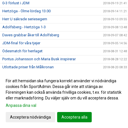
0-3 förlust i JDM
2018-09-19 21:41
Hertzöga - Ölme lördag 13.00
2018-09-14 11:21
Herr U säkrade seriesegern
2018-09-10 09:55
Adolfsberg - Hertzöga 1-3
2018-09-08 13:48
Daves grabbar åker till Adolfsberg
2018-09-07 08:42
JDM-final för våra tjejer
2018-09-05 14:56
Ödesmatch för herrlaget
2018-08-31 12:48
Pontus Johansson och Maria Busk inspirerar
2018-08-28 12:22
Utlottade priser från Målkronan
2018-08-20 08:33
Tung förlust för herrlaget mot FF
2018-08-18 15:00
För att hemsidan ska fungera korrekt använder vi nödvändiga
Hertzögakronan Lördag 18/8
2018-08-13 09:19
cookies från SportAdmin. Dessa går inte att stänga av.
Seger 2-1 mot Bosna 92
2018-08-09 11:29
Föreningen kan också använda frivilliga cookies, t.ex. för statistik
eller marknadsföring. Du väljer själv om du vill acceptera dessa.
Mv utbildning flyttad
2018-08-07 17:34
Anpassa dina val
10-åringarnas Cup 2018
2018-08-07 08:50
Japan tränar på Ilanda IP
2018-08-06 14:23
Acceptera nödvändiga
Acceptera alla
10-åringarnas cup och nytt rekord
2018-07-31 13:41