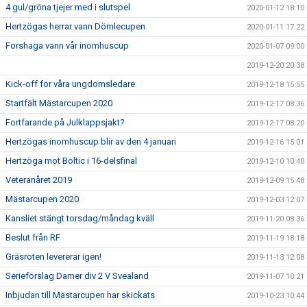
4 gul/gröna tjejer med i slutspel
2020-01-12 18:10
Hertzögas herrar vann Dömlecupen
2020-01-11 17:22
Forshaga vann vår inomhuscup
2020-01-07 09:00
2019-12-20 20:38
Kick-off för våra ungdomsledare
2019-12-18 15:55
Startfält Mästarcupen 2020
2019-12-17 08:36
Fortfarande på Julklappsjakt?
2019-12-17 08:20
Hertzögas inomhuscup blir av den 4 januari
2019-12-16 15:01
Hertzöga mot Boltic i 16-delsfinal
2019-12-10 10:40
Veteranåret 2019
2019-12-09 15:48
Mästarcupen 2020
2019-12-03 12:07
Kansliet stängt torsdag/måndag kväll
2019-11-20 08:36
Beslut från RF
2019-11-19 18:18
Gräsroten levererar igen!
2019-11-13 12:08
Serieförslag Damer div 2 V Svealand
2019-11-07 10:21
Inbjudan till Mästarcupen har skickats
2019-10-23 10:44