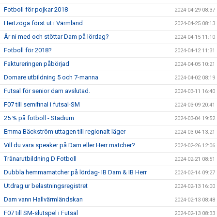
Fotboll för pojkar 2018
2024-04-29 08:37
Hertzöga först ut i Värmland
2024-04-25 08:13
Är ni med och stöttar Dam på lördag?
2024-04-15 11:10
Fotboll för 2018?
2024-04-12 11:31
Faktureringen påbörjad
2024-04-05 10:21
Domare utbildning 5 och 7-manna
2024-04-02 08:19
Futsal för senior dam avslutad.
2024-03-11 16:40
F07 till semifinal i futsal-SM
2024-03-09 20:41
25 % på fotboll - Stadium
2024-03-04 19:52
Emma Bäckström uttagen till regionalt läger
2024-03-04 13:21
Vill du vara speaker på Dam eller Herr matcher?
2024-02-26 12:06
Tränarutbildning D Fotboll
2024-02-21 08:51
Dubbla hemmamatcher på lördag- IB Dam & IB Herr
2024-02-14 09:27
Utdrag ur belastningsregistret
2024-02-13 16:00
Dam vann Hallvärmländskan
2024-02-13 08:48
F07 till SM-slutspel i Futsal
2024-02-13 08:33