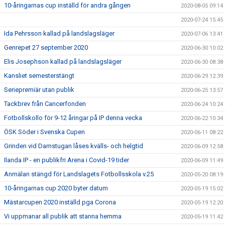
10-åringarnas cup inställd för andra gången
2020-08-05 09:14
2020-07-24 15:45
Ida Pehrsson kallad på landslagsläger
2020-07-06 13:41
Genrepet 27 september 2020
2020-06-30 10:02
Elis Josephson kallad på landslagsläger
2020-06-30 08:38
Kansliet semesterstängt
2020-06-29 12:39
Seriepremiär utan publik
2020-06-25 13:57
Tackbrev från Cancerfonden
2020-06-24 10:24
Fotbollskollo för 9-12 åringar på IP denna vecka
2020-06-22 10:34
ÖSK Söder i Svenska Cupen
2020-06-11 08:22
Grinden vid Damstugan låses kvälls- och helgtid
2020-06-09 12:58
Ilanda IP - en publikfri Arena i Covid-19 tider
2020-06-09 11:49
Anmälan stängd för Landslagets Fotbollsskola v.25
2020-05-20 08:19
10-åringarnas cup 2020 byter datum
2020-05-19 15:02
Mästarcupen 2020 inställd pga Corona
2020-05-19 12:20
Vi uppmanar all publik att stanna hemma
2020-05-19 11:42