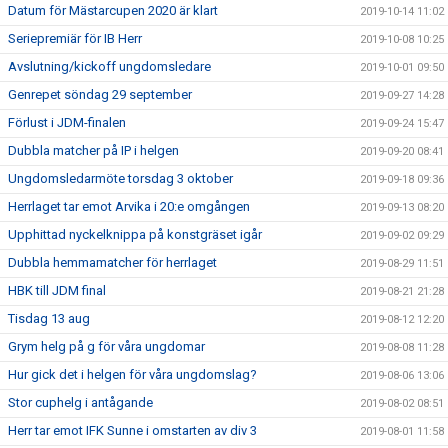
Datum för Mästarcupen 2020 är klart
2019-10-14 11:02
Seriepremiär för IB Herr
2019-10-08 10:25
Avslutning/kickoff ungdomsledare
2019-10-01 09:50
Genrepet söndag 29 september
2019-09-27 14:28
Förlust i JDM-finalen
2019-09-24 15:47
Dubbla matcher på IP i helgen
2019-09-20 08:41
Ungdomsledarmöte torsdag 3 oktober
2019-09-18 09:36
Herrlaget tar emot Arvika i 20:e omgången
2019-09-13 08:20
Upphittad nyckelknippa på konstgräset igår
2019-09-02 09:29
Dubbla hemmamatcher för herrlaget
2019-08-29 11:51
HBK till JDM final
2019-08-21 21:28
Tisdag 13 aug
2019-08-12 12:20
Grym helg på g för våra ungdomar
2019-08-08 11:28
Hur gick det i helgen för våra ungdomslag?
2019-08-06 13:06
Stor cuphelg i antågande
2019-08-02 08:51
Herr tar emot IFK Sunne i omstarten av div 3
2019-08-01 11:58