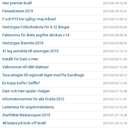
Herr premiär ikväll
2019-04-18 10:34
Feriearbetare 2019
2019-04-18 10:31
F och P13 kör igång i maj månad
2019-04-10 08:15
Hertzögas Fotbollsskola för 6-12 åringar
2019-04-09 09:42
Fakturorna för årets avgifter skickas v.14
2019-03-28 08:34
Hertzögas årsmöte 2019
2019-03-20 08:05
41 lag anmälda till säsongen 2019
2019-03-12 13:14
Inställt för Dam o Herr
2019-03-09 11:04
Välkommen till HBK Mattias!
2019-03-07 15:40
Tuva uttagen till regionalt läger med Pia Sundhage
2019-03-06 08:27
En köpp kaffe i Säffle?
2019-03-05 12:35
Dam och Herr spelar i helgen
2019-02-21 16:58
Informationsmöte för alla födda 2012
2019-02-15 11:01
Ledarresa för ungdomsledarna
2019-02-15 10:59
Startfältet Mästarcupen 2019
2019-01-31 14:28
48 ledare på kick-off ikväll
2019-01-24 16:18