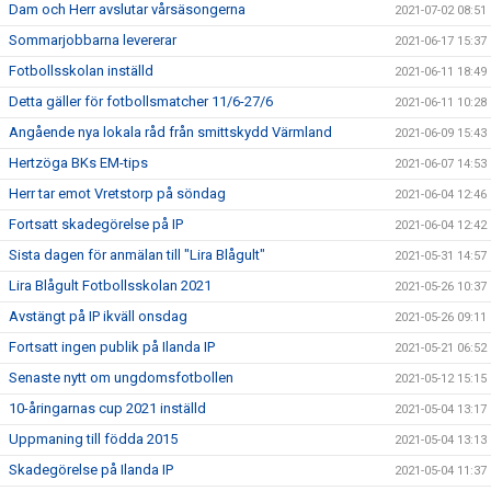
Dam och Herr avslutar vårsäsongerna
2021-07-02 08:51
Sommarjobbarna levererar
2021-06-17 15:37
Fotbollsskolan inställd
2021-06-11 18:49
Detta gäller för fotbollsmatcher 11/6-27/6
2021-06-11 10:28
Angående nya lokala råd från smittskydd Värmland
2021-06-09 15:43
Hertzöga BKs EM-tips
2021-06-07 14:53
Herr tar emot Vretstorp på söndag
2021-06-04 12:46
Fortsatt skadegörelse på IP
2021-06-04 12:42
Sista dagen för anmälan till "Lira Blågult"
2021-05-31 14:57
Lira Blågult Fotbollsskolan 2021
2021-05-26 10:37
Avstängt på IP ikväll onsdag
2021-05-26 09:11
Fortsatt ingen publik på Ilanda IP
2021-05-21 06:52
Senaste nytt om ungdomsfotbollen
2021-05-12 15:15
10-åringarnas cup 2021 inställd
2021-05-04 13:17
Uppmaning till födda 2015
2021-05-04 13:13
Skadegörelse på Ilanda IP
2021-05-04 11:37