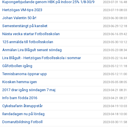
Kupongerbjudande genom HBK på Indoor 25% 1/8-30/9
2023-07-31 16:48
Hertzögas VM-tips 2023
2023-07-19 08:03
Johan Valentin 50 år!
2023-06-30 08:03
Semesterstängt på kansliet
2023-06-29 12:18
Nästa vecka startar Fotbollsskolan
2023-06-16 09:42
125 anmälda till fotbollsskolan
2023-05-30 10:12
Anmälan Lira Blågult senast söndag
2023-05-23 08:34
Lira Blågult - Hertzögas Fotbollsskola i sommar
2023-05-22 16:44
Gåfotbollen igång
2023-05-12 11:18
Tennisbanorna öppnar upp
2023-05-12 11:00
Kiosken hemma igen
2023-05-05 08:05
2017 drar igång söndagen 7 maj
2023-04-21 08:31
Info barn födda 2016
2023-04-21 08:27
Cykelsafarin återuppstår
2023-04-19 10:03
Ilandadagen nu på lördag
2023-04-18 10:00
Domarutbildning Fotboll
2023-03-30 11:58