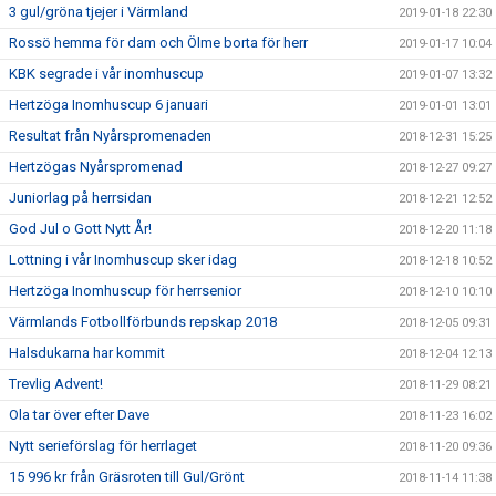
3 gul/gröna tjejer i Värmland
2019-01-18 22:30
Rossö hemma för dam och Ölme borta för herr
2019-01-17 10:04
KBK segrade i vår inomhuscup
2019-01-07 13:32
Hertzöga Inomhuscup 6 januari
2019-01-01 13:01
Resultat från Nyårspromenaden
2018-12-31 15:25
Hertzögas Nyårspromenad
2018-12-27 09:27
Juniorlag på herrsidan
2018-12-21 12:52
God Jul o Gott Nytt År!
2018-12-20 11:18
Lottning i vår Inomhuscup sker idag
2018-12-18 10:52
Hertzöga Inomhuscup för herrsenior
2018-12-10 10:10
Värmlands Fotbollförbunds repskap 2018
2018-12-05 09:31
Halsdukarna har kommit
2018-12-04 12:13
Trevlig Advent!
2018-11-29 08:21
Ola tar över efter Dave
2018-11-23 16:02
Nytt serieförslag för herrlaget
2018-11-20 09:36
15 996 kr från Gräsroten till Gul/Grönt
2018-11-14 11:38