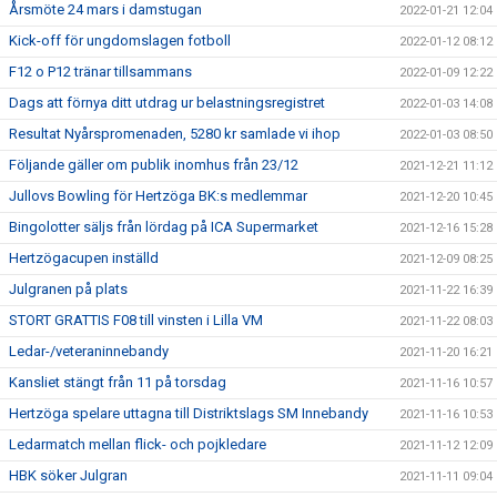
Årsmöte 24 mars i damstugan
2022-01-21 12:04
Kick-off för ungdomslagen fotboll
2022-01-12 08:12
F12 o P12 tränar tillsammans
2022-01-09 12:22
Dags att förnya ditt utdrag ur belastningsregistret
2022-01-03 14:08
Resultat Nyårspromenaden, 5280 kr samlade vi ihop
2022-01-03 08:50
Följande gäller om publik inomhus från 23/12
2021-12-21 11:12
Jullovs Bowling för Hertzöga BK:s medlemmar
2021-12-20 10:45
Bingolotter säljs från lördag på ICA Supermarket
2021-12-16 15:28
Hertzögacupen inställd
2021-12-09 08:25
Julgranen på plats
2021-11-22 16:39
STORT GRATTIS F08 till vinsten i Lilla VM
2021-11-22 08:03
Ledar-/veteraninnebandy
2021-11-20 16:21
Kansliet stängt från 11 på torsdag
2021-11-16 10:57
Hertzöga spelare uttagna till Distriktslags SM Innebandy
2021-11-16 10:53
Ledarmatch mellan flick- och pojkledare
2021-11-12 12:09
HBK söker Julgran
2021-11-11 09:04