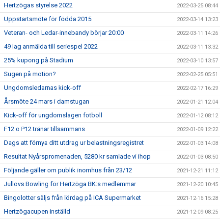
Hertzögas styrelse 2022
2022-03-25 08:44
Uppstartsmöte för födda 2015
2022-03-14 13:23
Veteran- och Ledar-innebandy börjar 20:00
2022-03-11 14:26
49 lag anmälda till seriespel 2022
2022-03-11 13:32
25% kupong på Stadium
2022-03-10 13:57
Sugen på motion?
2022-02-25 05:51
Ungdomsledarnas kick-off
2022-02-17 16:29
Årsmöte 24 mars i damstugan
2022-01-21 12:04
Kick-off för ungdomslagen fotboll
2022-01-12 08:12
F12 o P12 tränar tillsammans
2022-01-09 12:22
Dags att förnya ditt utdrag ur belastningsregistret
2022-01-03 14:08
Resultat Nyårspromenaden, 5280 kr samlade vi ihop
2022-01-03 08:50
Följande gäller om publik inomhus från 23/12
2021-12-21 11:12
Jullovs Bowling för Hertzöga BK:s medlemmar
2021-12-20 10:45
Bingolotter säljs från lördag på ICA Supermarket
2021-12-16 15:28
Hertzögacupen inställd
2021-12-09 08:25