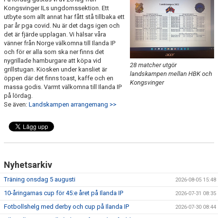
FRISPARKEN
Kongsvinger ILs ungdomssektion. Ett
utbyte som allt annat har fått stå tillbaka ett
par år pga covid. Nu är det dags igen och
BLI MEDLEM
det är fjärde upplagan. Vi hälsar våra
vänner från Norge välkomna till Ilanda IP
MATCHER
och för er alla som ska ner finns det
nygrillade hamburgare att köpa vid
28 matcher utgör
grillstugan. Kiosken under kansliet är
KONTAKTER & LAG
landskampen mellan HBK och
öppen där det finns toast, kaffe och en
Kongsvinger
massa godis. Varmt välkomna till Ilanda IP
FÖRENINGSDOKUMENT_GAMLA
på lördag.
Se även:
Landskampen arrangemang >>
SPONSORER
FÖRENINGSDOKUMENT
Nyhetsarkiv
Träning onsdag 5 augusti
2026-08-05 15:48
10-åringarnas cup för 45:e året på Ilanda IP
2026-07-31 08:35
Fotbollshelg med derby och cup på Ilanda IP
2026-07-30 08:44