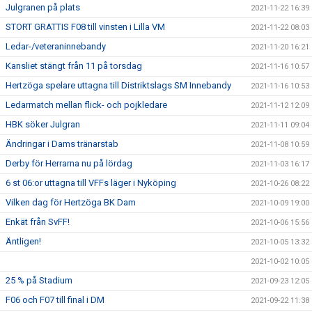
Julgranen på plats
2021-11-22 16:39
STORT GRATTIS F08 till vinsten i Lilla VM
2021-11-22 08:03
Ledar-/veteraninnebandy
2021-11-20 16:21
Kansliet stängt från 11 på torsdag
2021-11-16 10:57
Hertzöga spelare uttagna till Distriktslags SM Innebandy
2021-11-16 10:53
Ledarmatch mellan flick- och pojkledare
2021-11-12 12:09
HBK söker Julgran
2021-11-11 09:04
Ändringar i Dams tränarstab
2021-11-08 10:59
Derby för Herrarna nu på lördag
2021-11-03 16:17
6 st 06:or uttagna till VFFs läger i Nyköping
2021-10-26 08:22
Vilken dag för Hertzöga BK Dam
2021-10-09 19:00
Enkät från SvFF!
2021-10-06 15:56
Äntligen!
2021-10-05 13:32
2021-10-02 10:05
25 % på Stadium
2021-09-23 12:05
F06 och F07 till final i DM
2021-09-22 11:38