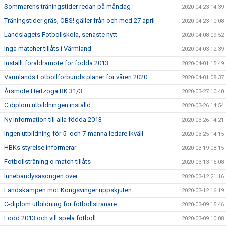
Sommarens träningstider redan på måndag
2020-04-23 14:39
Träningstider gräs, OBS! gäller från och med 27 april
2020-04-23 10:08
Landslagets Fotbollskola, senaste nytt
2020-04-08 09:52
Inga matcher tillåts i Värmland
2020-04-03 12:39
Inställt föräldramöte för födda 2013
2020-04-01 15:49
Värmlands Fotbollförbunds planer för våren 2020
2020-04-01 08:37
Årsmöte Hertzöga BK 31/3
2020-03-27 10:40
C diplom utbildningen inställd
2020-03-26 14:54
Ny information till alla födda 2013
2020-03-26 14:21
Ingen utbildning för 5- och 7-manna ledare ikväll
2020-03-25 14:15
HBKs styrelse informerar
2020-03-19 08:15
Fotbollsträning o match tillåts
2020-03-13 15:08
Innebandysäsongen över
2020-03-12 21:16
Landskampen mot Kongsvinger uppskjuten
2020-03-12 16:19
C-diplom utbildning för fotbollstränare
2020-03-09 15:46
Född 2013 och vill spela fotboll
2020-03-09 10:08