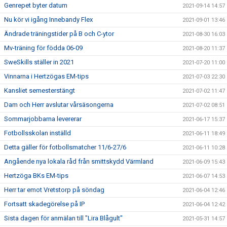
Genrepet byter datum
2021-09-14 14:57
Nu kör vi igång Innebandy Flex
2021-09-01 13:46
Ändrade träningstider på B och C-ytor
2021-08-30 16:03
Mv-träning för födda 06-09
2021-08-20 11:37
SweSkills ställer in 2021
2021-07-20 11:00
Vinnarna i Hertzögas EM-tips
2021-07-03 22:30
Kansliet semesterstängt
2021-07-02 11:47
Dam och Herr avslutar vårsäsongerna
2021-07-02 08:51
Sommarjobbarna levererar
2021-06-17 15:37
Fotbollsskolan inställd
2021-06-11 18:49
Detta gäller för fotbollsmatcher 11/6-27/6
2021-06-11 10:28
Angående nya lokala råd från smittskydd Värmland
2021-06-09 15:43
Hertzöga BKs EM-tips
2021-06-07 14:53
Herr tar emot Vretstorp på söndag
2021-06-04 12:46
Fortsatt skadegörelse på IP
2021-06-04 12:42
Sista dagen för anmälan till "Lira Blågult"
2021-05-31 14:57