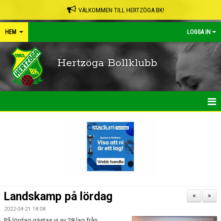
VÄLKOMMEN TILL HERTZÖGA BK!
HEM
LOGGA IN
Hertzöga Bollklubb
HEM
NYHETER
KALENDER
LEDARPÄRMEN
Landskamp på lördag
<
>
SHOP
2022-04-21 18:08
På lördag gästas vi av 28 lag från