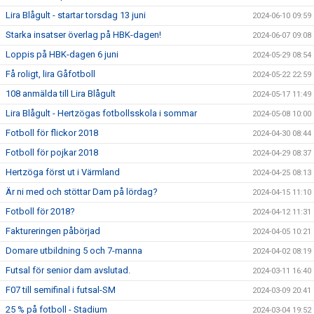
Lira Blågult - startar torsdag 13 juni
2024-06-10 09:59
Starka insatser överlag på HBK-dagen!
2024-06-07 09:08
Loppis på HBK-dagen 6 juni
2024-05-29 08:54
Få roligt, lira Gåfotboll
2024-05-22 22:59
108 anmälda till Lira Blågult
2024-05-17 11:49
Lira Blågult - Hertzögas fotbollsskola i sommar
2024-05-08 10:00
Fotboll för flickor 2018
2024-04-30 08:44
Fotboll för pojkar 2018
2024-04-29 08:37
Hertzöga först ut i Värmland
2024-04-25 08:13
Är ni med och stöttar Dam på lördag?
2024-04-15 11:10
Fotboll för 2018?
2024-04-12 11:31
Faktureringen påbörjad
2024-04-05 10:21
Domare utbildning 5 och 7-manna
2024-04-02 08:19
Futsal för senior dam avslutad.
2024-03-11 16:40
F07 till semifinal i futsal-SM
2024-03-09 20:41
25 % på fotboll - Stadium
2024-03-04 19:52