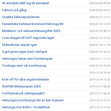
43 anmälda HBK-lag till seriespel
2020-03-06 09:04
Fakturor på gång
2020-03-05 09:52
Ursäkta fakturaproblemen
2020-02-27 13:13
Feriearbete Karlstad Kommun/Hertzöga BK
2020-01-29 12:59
Medlems- och verksamhetsavgifter 2020
2020-01-29 08:19
Love uttagen till SvFF regionala läger
2020-01-22 13:42
Skåreskolan öppen igen
2020-01-20 11:28
4 gul/gröna tjejer med i slutspel
2020-01-12 18:10
Hertzögas herrar vann Dömlecupen
2020-01-11 17:22
Forshaga vann vår inomhuscup
2020-01-07 09:00
2019-12-20 20:38
Kick-off för våra ungdomsledare
2019-12-18 15:55
Startfält Mästarcupen 2020
2019-12-17 08:36
Fortfarande på Julklappsjakt?
2019-12-17 08:20
Hertzögas inomhuscup blir av den 4 januari
2019-12-16 15:01
Hertzöga mot Boltic i 16-delsfinal
2019-12-10 10:40