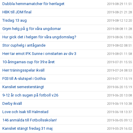
Dubbla hemmamatcher för herrlaget
2019-08-29 11:51
HBK till JDM final
2019-08-21 21:28
Tisdag 13 aug
2019-08-12 12:20
Grym helg på g för våra ungdomar
2019-08-08 11:28
Hur gick det i helgen för våra ungdomslag?
2019-08-06 13:06
Stor cuphelg i antågande
2019-08-02 08:51
Herr tar emot IFK Sunne i omstarten av div 3
2019-08-01 11:58
10-åringarnas cup för 39:e året
2019-07-31 15:55
Herr träningsspelar ikväll
2019-07-24 08:53
F03 till A-slutspel i Gothia
2019-07-17 15:19
Kansliet semesterstängt
2019-06-20 15:19
9-12 år och sugen på fotboll v.26
2019-06-20 13:08
Derby ikväll
2019-06-19 10:38
Love och Isak till Halmstad
2019-06-18 13:37
146 anmälda till Fotbollsskolan!
2019-06-05 09:12
Kansliet stängt fredag 31 maj
2019-05-29 16:02