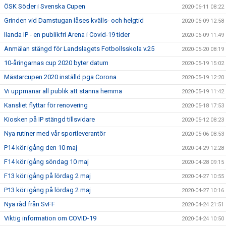
ÖSK Söder i Svenska Cupen
2020-06-11 08:22
Grinden vid Damstugan låses kvälls- och helgtid
2020-06-09 12:58
Ilanda IP - en publikfri Arena i Covid-19 tider
2020-06-09 11:49
Anmälan stängd för Landslagets Fotbollsskola v.25
2020-05-20 08:19
10-åringarnas cup 2020 byter datum
2020-05-19 15:02
Mästarcupen 2020 inställd pga Corona
2020-05-19 12:20
Vi uppmanar all publik att stanna hemma
2020-05-19 11:42
Kansliet flyttar för renovering
2020-05-18 17:53
Kiosken på IP stängd tillsvidare
2020-05-12 08:23
Nya rutiner med vår sportleverantör
2020-05-06 08:53
P14 kör igång den 10 maj
2020-04-29 12:28
F14 kör igång söndag 10 maj
2020-04-28 09:15
F13 kör igång på lördag 2 maj
2020-04-27 10:55
P13 kör igång på lördag 2 maj
2020-04-27 10:16
Nya råd från SvFF
2020-04-24 21:51
Viktig information om COVID-19
2020-04-24 10:50