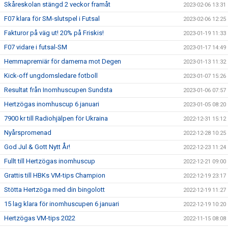
Skåreskolan stängd 2 veckor framåt
2023-02-06 13:31
F07 klara för SM-slutspel i Futsal
2023-02-06 12:25
Fakturor på väg ut! 20% på Friskis!
2023-01-19 11:33
F07 vidare i futsal-SM
2023-01-17 14:49
Hemmapremiär för damerna mot Degen
2023-01-13 11:32
Kick-off ungdomsledare fotboll
2023-01-07 15:26
Resultat från Inomhuscupen Sundsta
2023-01-06 07:57
Hertzögas inomhuscup 6 januari
2023-01-05 08:20
7900 kr till Radiohjälpen för Ukraina
2022-12-31 15:12
Nyårspromenad
2022-12-28 10:25
God Jul & Gott Nytt År!
2022-12-23 11:24
Fullt till Hertzögas inomhuscup
2022-12-21 09:00
Grattis till HBKs VM-tips Champion
2022-12-19 23:17
Stötta Hertzöga med din bingolott
2022-12-19 11:27
15 lag klara för inomhuscupen 6 januari
2022-12-19 10:20
Hertzögas VM-tips 2022
2022-11-15 08:08