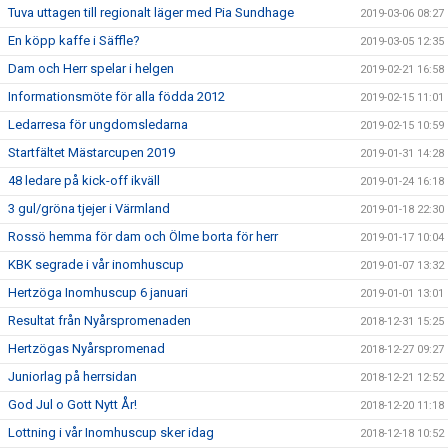
Tuva uttagen till regionalt läger med Pia Sundhage
2019-03-06 08:27
En köpp kaffe i Säffle?
2019-03-05 12:35
Dam och Herr spelar i helgen
2019-02-21 16:58
Informationsmöte för alla födda 2012
2019-02-15 11:01
Ledarresa för ungdomsledarna
2019-02-15 10:59
Startfältet Mästarcupen 2019
2019-01-31 14:28
48 ledare på kick-off ikväll
2019-01-24 16:18
3 gul/gröna tjejer i Värmland
2019-01-18 22:30
Rossö hemma för dam och Ölme borta för herr
2019-01-17 10:04
KBK segrade i vår inomhuscup
2019-01-07 13:32
Hertzöga Inomhuscup 6 januari
2019-01-01 13:01
Resultat från Nyårspromenaden
2018-12-31 15:25
Hertzögas Nyårspromenad
2018-12-27 09:27
Juniorlag på herrsidan
2018-12-21 12:52
God Jul o Gott Nytt År!
2018-12-20 11:18
Lottning i vår Inomhuscup sker idag
2018-12-18 10:52