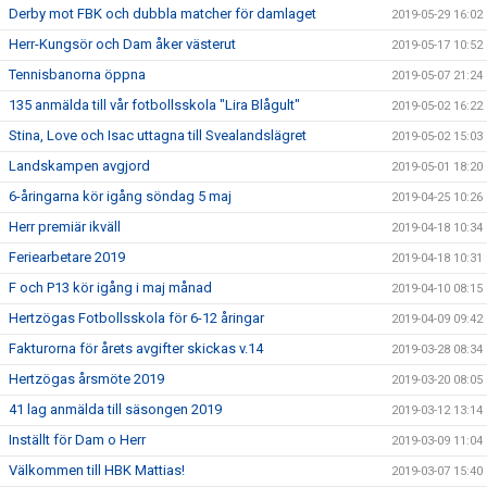
Derby mot FBK och dubbla matcher för damlaget
2019-05-29 16:02
Herr-Kungsör och Dam åker västerut
2019-05-17 10:52
Tennisbanorna öppna
2019-05-07 21:24
135 anmälda till vår fotbollsskola "Lira Blågult"
2019-05-02 16:22
Stina, Love och Isac uttagna till Svealandslägret
2019-05-02 15:03
Landskampen avgjord
2019-05-01 18:20
6-åringarna kör igång söndag 5 maj
2019-04-25 10:26
Herr premiär ikväll
2019-04-18 10:34
Feriearbetare 2019
2019-04-18 10:31
F och P13 kör igång i maj månad
2019-04-10 08:15
Hertzögas Fotbollsskola för 6-12 åringar
2019-04-09 09:42
Fakturorna för årets avgifter skickas v.14
2019-03-28 08:34
Hertzögas årsmöte 2019
2019-03-20 08:05
41 lag anmälda till säsongen 2019
2019-03-12 13:14
Inställt för Dam o Herr
2019-03-09 11:04
Välkommen till HBK Mattias!
2019-03-07 15:40