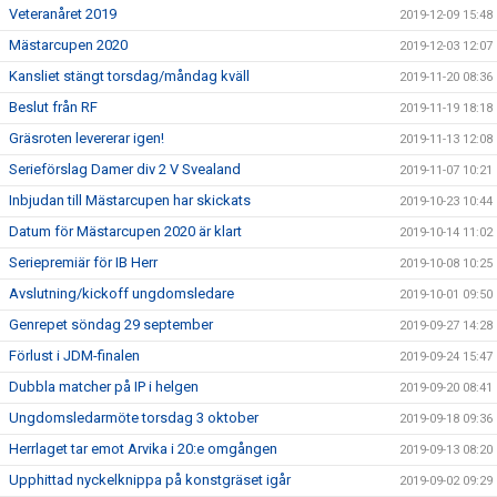
Veteranåret 2019
2019-12-09 15:48
Mästarcupen 2020
2019-12-03 12:07
Kansliet stängt torsdag/måndag kväll
2019-11-20 08:36
Beslut från RF
2019-11-19 18:18
Gräsroten levererar igen!
2019-11-13 12:08
Serieförslag Damer div 2 V Svealand
2019-11-07 10:21
Inbjudan till Mästarcupen har skickats
2019-10-23 10:44
Datum för Mästarcupen 2020 är klart
2019-10-14 11:02
Seriepremiär för IB Herr
2019-10-08 10:25
Avslutning/kickoff ungdomsledare
2019-10-01 09:50
Genrepet söndag 29 september
2019-09-27 14:28
Förlust i JDM-finalen
2019-09-24 15:47
Dubbla matcher på IP i helgen
2019-09-20 08:41
Ungdomsledarmöte torsdag 3 oktober
2019-09-18 09:36
Herrlaget tar emot Arvika i 20:e omgången
2019-09-13 08:20
Upphittad nyckelknippa på konstgräset igår
2019-09-02 09:29