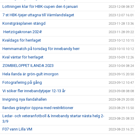
Lottningen klar för HBK-cupen den 6 januari
2023-12-08 08:37
7 st HBK-tjejer uttagna till Värmlandslaget
2023-12-07 16:01
Konstgräsplanen stängd
2023-11-28 13:36
Hertzögakronan 2024!
2023-11-28 09:22
Kvaldags för herrlaget
2023-10-12 10:15
Hemmamatch på torsdag för innebandy herr
2023-10-10 10:12
Kval väntar för herrlaget
2023-10-09 12:26
ZOMBIELOPPET ILANDA 2023
2023-10-04 08:24
Hela Ilanda är grön-gult imorgon
2023-09-15 20:50
Fotografering på gång
2023-09-12 10:47
Vi söker fler innebandytjejer 12-13 år
2023-09-08 08:08
Invigning nya Ilandahallen
2023-08-29 20:00
Ilandas gräsytor öppna med restriktioner
2023-08-29 15:50
Ledar- och veteranfotboll & Innebandy startar nästa helg 2-
2023-08-25 08:33
3/9
F07 vann Lilla VM
2023-08-23 16:21