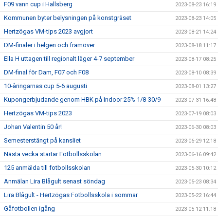
F09 vann cup i Hallsberg
2023-08-23 16:19
Kommunen byter belysningen på konstgräset
2023-08-23 14:05
Hertzögas VM-tips 2023 avgjort
2023-08-21 14:24
DM-finaler i helgen och framöver
2023-08-18 11:17
Ella H uttagen till regionalt läger 4-7 september
2023-08-17 08:25
DM-final för Dam, F07 och F08
2023-08-10 08:39
10-åringarnas cup 5-6 augusti
2023-08-01 13:27
Kupongerbjudande genom HBK på Indoor 25% 1/8-30/9
2023-07-31 16:48
Hertzögas VM-tips 2023
2023-07-19 08:03
Johan Valentin 50 år!
2023-06-30 08:03
Semesterstängt på kansliet
2023-06-29 12:18
Nästa vecka startar Fotbollsskolan
2023-06-16 09:42
125 anmälda till fotbollsskolan
2023-05-30 10:12
Anmälan Lira Blågult senast söndag
2023-05-23 08:34
Lira Blågult - Hertzögas Fotbollsskola i sommar
2023-05-22 16:44
Gåfotbollen igång
2023-05-12 11:18