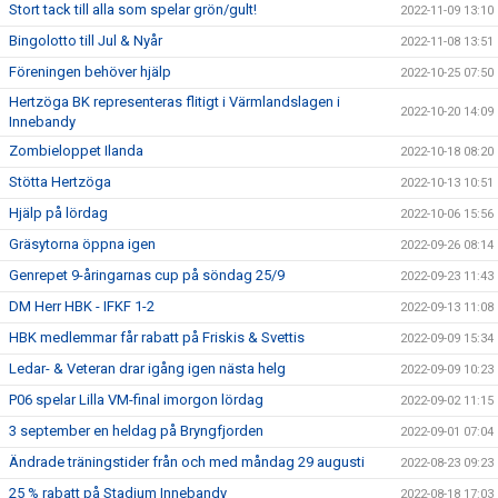
Stort tack till alla som spelar grön/gult!
2022-11-09 13:10
Bingolotto till Jul & Nyår
2022-11-08 13:51
Föreningen behöver hjälp
2022-10-25 07:50
Hertzöga BK representeras flitigt i Värmlandslagen i
2022-10-20 14:09
Innebandy
Zombieloppet Ilanda
2022-10-18 08:20
Stötta Hertzöga
2022-10-13 10:51
Hjälp på lördag
2022-10-06 15:56
Gräsytorna öppna igen
2022-09-26 08:14
Genrepet 9-åringarnas cup på söndag 25/9
2022-09-23 11:43
DM Herr HBK - IFKF 1-2
2022-09-13 11:08
HBK medlemmar får rabatt på Friskis & Svettis
2022-09-09 15:34
Ledar- & Veteran drar igång igen nästa helg
2022-09-09 10:23
P06 spelar Lilla VM-final imorgon lördag
2022-09-02 11:15
3 september en heldag på Bryngfjorden
2022-09-01 07:04
Ändrade träningstider från och med måndag 29 augusti
2022-08-23 09:23
25 % rabatt på Stadium Innebandy
2022-08-18 17:03