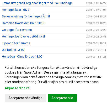
Emma uttagen till regionalt läger med Pia Sundhage
2018-10-08 14:27
Herrlaget kvar i div 3
2018-10-07 21:04
Serieavslutning för herrlaget i Åmål
2018-10-04 15:27
Damerna fixade det, Div 1 2019
2018-09-29 18:25
Go seger för Herrarna
2018-09-28 22:23
Herrlaget behöver ert stöd ikväll
2018-09-28 08:58
3 poäng för herrarna
2018-09-21 10:12
0-3 förlust i JDM
2018-09-19 21:41
Hertzöga - Ölme lördag 13.00
2018-09-14 11:21
Herr U säkrade seriesegern
2018-09-10 09:55
För att hemsidan ska fungera korrekt använder vi nödvändiga
Adolfsberg - Hertzöga 1-3
2018-09-08 13:48
cookies från SportAdmin. Dessa går inte att stänga av.
Daves grabbar åker till Adolfsberg
Föreningen kan också använda frivilliga cookies, t.ex. för statistik
2018-09-07 08:42
eller marknadsföring. Du väljer själv om du vill acceptera dessa.
JDM-final för våra tjejer
2018-09-05 14:56
Anpassa dina val
Ödesmatch för herrlaget
2018-08-31 12:48
Pontus Johansson och Maria Busk inspirerar
2018-08-28 12:22
Acceptera nödvändiga
Acceptera alla
Utlottade priser från Målkronan
2018-08-20 08:33