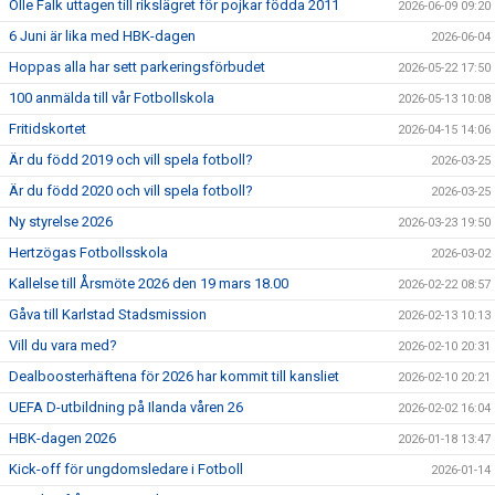
Olle Falk uttagen till rikslägret för pojkar födda 2011
2026-06-09 09:20
6 Juni är lika med HBK-dagen
2026-06-04
Hoppas alla har sett parkeringsförbudet
2026-05-22 17:50
100 anmälda till vår Fotbollskola
2026-05-13 10:08
Fritidskortet
2026-04-15 14:06
Är du född 2019 och vill spela fotboll?
2026-03-25
Är du född 2020 och vill spela fotboll?
2026-03-25
Ny styrelse 2026
2026-03-23 19:50
Hertzögas Fotbollsskola
2026-03-02
Kallelse till Årsmöte 2026 den 19 mars 18.00
2026-02-22 08:57
Gåva till Karlstad Stadsmission
2026-02-13 10:13
Vill du vara med?
2026-02-10 20:31
Dealboosterhäftena för 2026 har kommit till kansliet
2026-02-10 20:21
UEFA D-utbildning på Ilanda våren 26
2026-02-02 16:04
HBK-dagen 2026
2026-01-18 13:47
Kick-off för ungdomsledare i Fotboll
2026-01-14