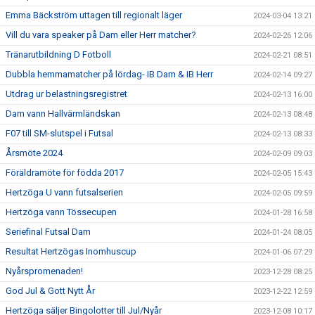
Emma Bäckström uttagen till regionalt läger
2024-03-04 13:21
Vill du vara speaker på Dam eller Herr matcher?
2024-02-26 12:06
Tränarutbildning D Fotboll
2024-02-21 08:51
Dubbla hemmamatcher på lördag- IB Dam & IB Herr
2024-02-14 09:27
Utdrag ur belastningsregistret
2024-02-13 16:00
Dam vann Hallvärmländskan
2024-02-13 08:48
F07 till SM-slutspel i Futsal
2024-02-13 08:33
Årsmöte 2024
2024-02-09 09:03
Föräldramöte för födda 2017
2024-02-05 15:43
Hertzöga U vann futsalserien
2024-02-05 09:59
Hertzöga vann Tössecupen
2024-01-28 16:58
Seriefinal Futsal Dam
2024-01-24 08:05
Resultat Hertzögas Inomhuscup
2024-01-06 07:29
Nyårspromenaden!
2023-12-28 08:25
God Jul & Gott Nytt År
2023-12-22 12:59
Hertzöga säljer Bingolotter till Jul/Nyår
2023-12-08 10:17