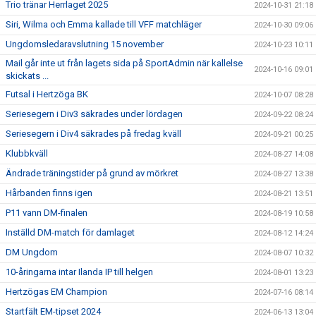
Trio tränar Herrlaget 2025
2024-10-31 21:18
Siri, Wilma och Emma kallade till VFF matchläger
2024-10-30 09:06
Ungdomsledaravslutning 15 november
2024-10-23 10:11
Mail går inte ut från lagets sida på SportAdmin när kallelse
2024-10-16 09:01
skickats ...
Futsal i Hertzöga BK
2024-10-07 08:28
Seriesegern i Div3 säkrades under lördagen
2024-09-22 08:24
Seriesegern i Div4 säkrades på fredag kväll
2024-09-21 00:25
Klubbkväll
2024-08-27 14:08
Ändrade träningstider på grund av mörkret
2024-08-27 13:38
Hårbanden finns igen
2024-08-21 13:51
P11 vann DM-finalen
2024-08-19 10:58
Inställd DM-match för damlaget
2024-08-12 14:24
DM Ungdom
2024-08-07 10:32
10-åringarna intar Ilanda IP till helgen
2024-08-01 13:23
Hertzögas EM Champion
2024-07-16 08:14
Startfält EM-tipset 2024
2024-06-13 13:04