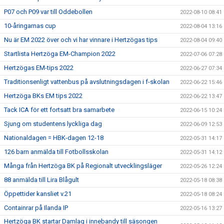
P07 och P09 var till Oddebollen
2022-08-10 08:41
10-åringarnas cup
2022-08-04 13:16
Nu är EM 2022 över och vi har vinnare i Hertzögas tips
2022-08-04 09:40
Startlista Hertzöga EM-Champion 2022
2022-07-06 07:28
Hertzögas EM-tips 2022
2022-06-27 07:34
Traditionsenligt vattenbus på avslutningsdagen i f-skolan
2022-06-22 15:46
Hertzöga BKs EM tips 2022
2022-06-22 13:47
Tack ICA för ett fortsatt bra samarbete
2022-06-15 10:24
Sjung om studentens lyckliga dag
2022-06-09 12:53
Nationaldagen = HBK-dagen 12-18
2022-05-31 14:17
126 barn anmälda till Fotbollsskolan
2022-05-31 14:12
Många från Hertzöga BK på Regionalt utvecklingsläger
2022-05-26 12:24
88 anmälda till Lira Blågult
2022-05-18 08:38
Öppettider kansliet v.21
2022-05-18 08:24
Containrar på Ilanda IP
2022-05-16 13:27
Hertzöga BK startar Damlag i innebandy till säsongen