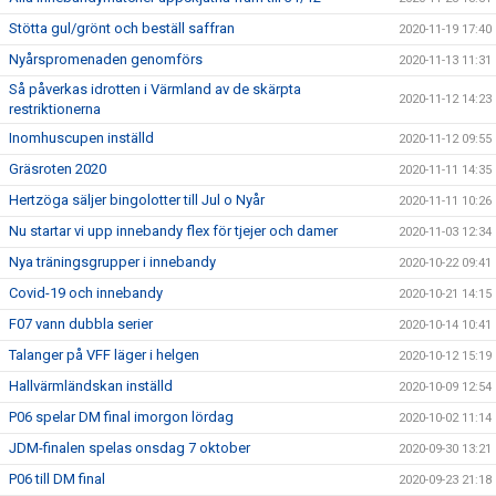
Stötta gul/grönt och beställ saffran
2020-11-19 17:40
Nyårspromenaden genomförs
2020-11-13 11:31
Så påverkas idrotten i Värmland av de skärpta
2020-11-12 14:23
restriktionerna
Inomhuscupen inställd
2020-11-12 09:55
Gräsroten 2020
2020-11-11 14:35
Hertzöga säljer bingolotter till Jul o Nyår
2020-11-11 10:26
Nu startar vi upp innebandy flex för tjejer och damer
2020-11-03 12:34
Nya träningsgrupper i innebandy
2020-10-22 09:41
Covid-19 och innebandy
2020-10-21 14:15
F07 vann dubbla serier
2020-10-14 10:41
Talanger på VFF läger i helgen
2020-10-12 15:19
Hallvärmländskan inställd
2020-10-09 12:54
P06 spelar DM final imorgon lördag
2020-10-02 11:14
JDM-finalen spelas onsdag 7 oktober
2020-09-30 13:21
P06 till DM final
2020-09-23 21:18