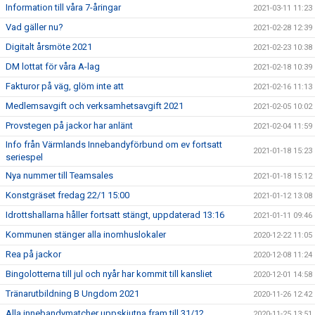
Information till våra 7-åringar
2021-03-11 11:23
Vad gäller nu?
2021-02-28 12:39
Digitalt årsmöte 2021
2021-02-23 10:38
DM lottat för våra A-lag
2021-02-18 10:39
Fakturor på väg, glöm inte att
2021-02-16 11:13
Medlemsavgift och verksamhetsavgift 2021
2021-02-05 10:02
Provstegen på jackor har anlänt
2021-02-04 11:59
Info från Värmlands Innebandyförbund om ev fortsatt
2021-01-18 15:23
seriespel
Nya nummer till Teamsales
2021-01-18 15:12
Konstgräset fredag 22/1 15:00
2021-01-12 13:08
Idrottshallarna håller fortsatt stängt, uppdaterad 13:16
2021-01-11 09:46
Kommunen stänger alla inomhuslokaler
2020-12-22 11:05
Rea på jackor
2020-12-08 11:24
Bingolotterna till jul och nyår har kommit till kansliet
2020-12-01 14:58
Tränarutbildning B Ungdom 2021
2020-11-26 12:42
Alla innebandymatcher uppskjutna fram till 31/12
2020-11-25 13:51