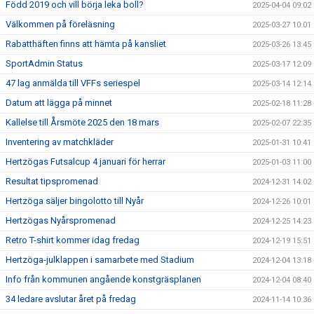
Född 2019 och vill börja leka boll?
2025-04-04 09:02
Välkommen på föreläsning
2025-03-27 10:01
Rabatthäften finns att hämta på kansliet
2025-03-26 13:45
SportAdmin Status
2025-03-17 12:09
47 lag anmälda till VFFs seriespel
2025-03-14 12:14
Datum att lägga på minnet
2025-02-18 11:28
Kallelse till Årsmöte 2025 den 18 mars
2025-02-07 22:35
Inventering av matchkläder
2025-01-31 10:41
Hertzögas Futsalcup 4 januari för herrar
2025-01-03 11:00
Resultat tipspromenad
2024-12-31 14:02
Hertzöga säljer bingolotto till Nyår
2024-12-26 10:01
Hertzögas Nyårspromenad
2024-12-25 14:23
Retro T-shirt kommer idag fredag
2024-12-19 15:51
Hertzöga-julklappen i samarbete med Stadium
2024-12-04 13:18
Info från kommunen angående konstgräsplanen
2024-12-04 08:40
34 ledare avslutar året på fredag
2024-11-14 10:36