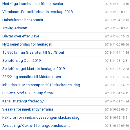
Hertzöga Inomhuscup för herrsenior
2018-12-10 10:10
Värmlands Fotbollförbunds repskap 2018
2018-12-05 09:31
Halsdukarna har kommit
2018-12-04 12:13
Trevlig Advent!
2018-11-29 08:21
Ola tar över efter Dave
2018-11-23 16:02
Nytt serieförslag för herrlaget
2018-11-20 09:36
15 996 kr från Gräsroten till Gul/Grönt
2018-11-14 11:38
Serieförslag Dam 2019
2018-11-08 12:31
Serieförslaget klart för herrlaget 2019
2018-11-08 12:28
22/22 lag anmälda till Mästarcupen
2018-11-06 15:25
Inbjudan till Mästarcupen 2019 skickades idag
2018-11-05 14:02
F05 etta o tvåa i Sun Cup futsal
2018-11-04 14:11
Kansliet stängt fredag 2/11
2018-11-01 14:24
3:e raka för innebandyherrarna
2018-10-22 08:31
Fakturor för innebandysäsongen skickas idag
2018-10-15 15:21
Avslutning/Kick-off för ungdomsledarna
2018-10-12 09:56