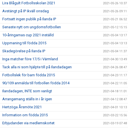
Lira Blågult Fotbollsskolan 2021
2021-05-26 10:37
Avstängt på IP ikväll onsdag
2021-05-26 09:11
Fortsatt ingen publik på Ilanda IP
2021-05-21 06:52
Senaste nytt om ungdomsfotbollen
2021-05-12 15:15
10-åringarnas cup 2021 inställd
2021-05-04 13:17
Uppmaning till födda 2015
2021-05-04 13:13
Skadegörelse på Ilanda IP
2021-05-04 11:37
Inga matcher före 17/5 i Värmland
2021-04-30 13:49
Tack alla ni som hjälpte till på Ilandadagen
2021-04-26 08:47
Fotbollslek för barn födda 2015
2021-04-23 11:17
90/109 anmälda till fotbollen födda 2014
2021-04-22 11:05
Ilandadagen, INTE som vanligt
2021-04-18 11:01
Arrangemang ställs in i år igen
2021-04-12 08:47
Hertzöga Årsmöte 2021
2021-04-01 10:13
Information om födda 2015
2021-03-22 15:56
Erbjudanden via medlemskortet
2021-03-19 07:48