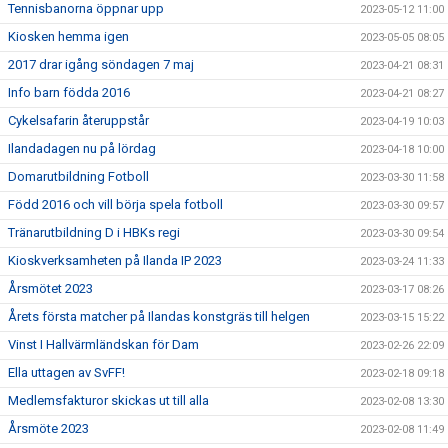
Tennisbanorna öppnar upp
2023-05-12 11:00
Kiosken hemma igen
2023-05-05 08:05
2017 drar igång söndagen 7 maj
2023-04-21 08:31
Info barn födda 2016
2023-04-21 08:27
Cykelsafarin återuppstår
2023-04-19 10:03
Ilandadagen nu på lördag
2023-04-18 10:00
Domarutbildning Fotboll
2023-03-30 11:58
Född 2016 och vill börja spela fotboll
2023-03-30 09:57
Tränarutbildning D i HBKs regi
2023-03-30 09:54
Kioskverksamheten på Ilanda IP 2023
2023-03-24 11:33
Årsmötet 2023
2023-03-17 08:26
Årets första matcher på Ilandas konstgräs till helgen
2023-03-15 15:22
Vinst I Hallvärmländskan för Dam
2023-02-26 22:09
Ella uttagen av SvFF!
2023-02-18 09:18
Medlemsfakturor skickas ut till alla
2023-02-08 13:30
Årsmöte 2023
2023-02-08 11:49