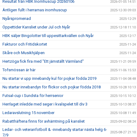
Resultat från HBK Inomhuscup 20260106
2026-01-05 14:51
Äntligen fullt i herrarnas inomhuscup
2025-12-30 09:03
Nyårspromenad
2025-12-29
Öppettider Kansliet under Jul och Nyår
2025-12-18 11:10
HBK säljer Bingolotter till uppesittarkvällen och Nyår
2025-12-17
Fakturor och Fritidskortet
2025-11-24
Skåre och Musikhjälpen
2025-11-24
Hertzöga fick fira med "Ett jämställt Värmland"
2025-11-21 09:59
Tofsmössan är här
2025-11-06 15:53
Nu startar vi upp innebandy kul för pojkar födda 2019
2025-11-04 08:48
Nu startar innebandyn för flickor och pojkar födda 2018
2025-10-28 10:13
Futsal-cup i Sundsta för herrsenior
2025-10-15 10:12
Herrlaget inledde med seger i kvalspelet till div 3
2025-10-13 08:37
Ledaravslutning 15 november
2025-10-08 11:49
Rabatthäftena finns för avhämtning på kansliet
2025-09-02 08:24
Ledar- och veteranfotboll & -innebandy startar nästa helg 6-
2025-08-27 21:10
7/9