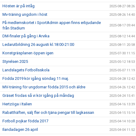
Hösten är på intåg
2025-08-27 08:26
Mv-träning ungdom i höst
2025-08-26 14:40
På medlemskortet i SportAdmin appen finns erbjudande
2025-08-17 09:44
från Stadium
DM-finaler på gång i Arvika
2025-08-12 14:44
Ledarutbildning 26 augusti kl.18:00-21:00
2025-08-11 20:58
Konstgräsplanen öppen igen
2025-07-30 11:15
Styrelsen 2025
2025-05-12 18:53
Landslagets Fotbollsskola
2025-05-07 11:19
Födda 2019 kör igång söndag 11 maj.
2025-04-28 12:42
MV-träning för ungdomar födda 2015 och äldre
2025-04-26 12:42
Gräset frodas så vi kör igång på måndag
2025-04-24 15:41
Hertzöga i Italien
2025-04-16 13:39
Rabatthäften, sälj fler och tjäna pengar till lagkassan
2025-04-15 15:14
Fotboll pojkar födda 2017
2025-04-14 10:28
Ilandadagen 26 april
2025-04-04 11:52