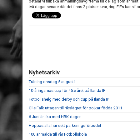
betalar vi tillbaka anmälningsavgifterna till de lag som anmält 
två dagar senare där det finns 2 platser kvar, ring FIFs kansli o
Nyhetsarkiv
Träning onsdag 5 augusti
10-åringarnas cup för 45:e året på Ilanda IP
Fotbollshelg med derby och cup på Ilanda IP
Olle Falk uttagen till rikslägret för pojkar födda 2011
6 Juni är lika med HBK-dagen
Hoppas alla har sett parkeringsförbudet
100 anmälda till vår Fotbollskola