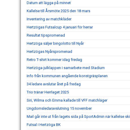
Datum att lägga på minnet
Kallelse till Årsmöte 2025 den 18 mars
Inventering av matchkläder
Hertzögas Futsalcup 4 januari för herrar
Resultat tipspromenad
Hertzöga säljer bingolotto till Nyår
Hertzögas Nyårspromenad
Retro T-shirt kommer idag fredag
Hertzöga-julklappen i samarbete med Stadium
Info från kommunen angående konstgräsplanen
34 ledare avslutar året på fredag
Trio tränar Herrlaget 2025
Siri, Wilma och Emma kallade till VFF matchläger
Ungdomsledaravslutning 15 november
Mail går inte ut från lagets sida på SportAdmin när kallelse ski
Futsal i Hertzöga BK