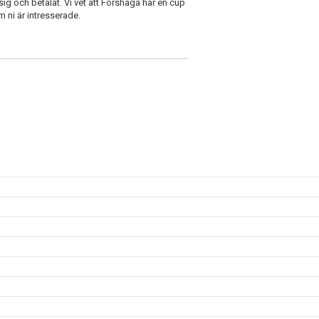
sig och betalat. Vi vet att Forshaga har en cup
m ni är intresserade.