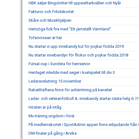
HBK säljer Bingolotter till uppesittarkvällen och Nyår
Fakturor och Fritidskortet
Skåre och Musikhjälpen
Hertzöga fick fira med "Ett jämställt Värmland"
Tofsmössan är här
Nu startar vi upp innebandy kul för pojkar födda 2019
Nu startar innebandyn för flickor och pojkar födda 2018
Futsal-cup i Sundsta för herrsenior
Herrlaget inledde med seger i kvalspelet till div 3
Ledaravslutning 15 november
Rabatthäftena finns för avhämtning på kansliet
Ledar- och veteranfotboll & -innebandy startar nästa helg 6-7/
Hösten är på intåg
Mv-träning ungdom i höst
På medlemskortet i SportAdmin appen finns erbjudande från
DM-finaler på gång i Arvika