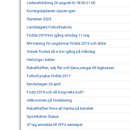
Ledarutbildning 26 augusti kl.18:00-21:00
Konstgräsplanen öppen igen
Styrelsen 2025
Landslagets Fotbollsskola
Födda 2019 kör igång söndag 11 maj.
MV-träning för ungdomar födda 2015 och äldre
Gräset frodas så vi kör igång på måndag
Hertzöga i Italien
Rabatthäften, sälj fler och tjäna pengar till lagkassan
Fotboll pojkar födda 2017
Ilandadagen 26 april
Född 2019 och vill börja leka boll?
Välkommen på föreläsning
Rabatthäften finns att hämta på kansliet
SportAdmin Status
47 lag anmälda till VFFs seriespel