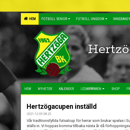
HEM
FOTBOLL SENIOR
FOTBOLL UNGDOM
INNEBANDY
Hertzö
HEM
NYHETER
KALENDER
LEDARPÄRMEN
SHOP
FR
Hertzögacupen inställd
2021-12-09 08:25
Vår traditionsfyllda futsalcup för herrar som brukar spelas i S
ställs in. Vi hoppas komma tillbaka nästa år då förhoppningsvis