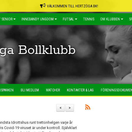
VÄLKOMMEN TILL HERTZÖGA BK!
 SENIOR
INNEBANDY UNGDOM
FUTSAL
TENNIS
OM KLUBBEN
S
ga Bollklubb
ISPARKEN
BLI MEDLEM
MATCHER
KONTAKTER & LAG
FÖRENINGSDOKUME
<
>
undsta Idrottshus runt trettonhelgen varje år
 Covid-19 viruset är under kontroll. Självklart