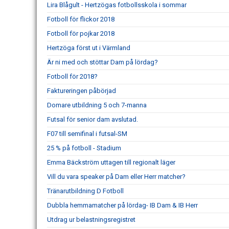
Lira Blågult - Hertzögas fotbollsskola i sommar
Fotboll för flickor 2018
Fotboll för pojkar 2018
Hertzöga först ut i Värmland
Är ni med och stöttar Dam på lördag?
Fotboll för 2018?
Faktureringen påbörjad
Domare utbildning 5 och 7-manna
Futsal för senior dam avslutad.
F07 till semifinal i futsal-SM
25 % på fotboll - Stadium
Emma Bäckström uttagen till regionalt läger
Vill du vara speaker på Dam eller Herr matcher?
Tränarutbildning D Fotboll
Dubbla hemmamatcher på lördag- IB Dam & IB Herr
Utdrag ur belastningsregistret