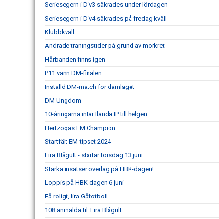
Seriesegern i Div3 säkrades under lördagen
Seriesegern i Div4 säkrades på fredag kväll
Klubbkväll
Ändrade träningstider på grund av mörkret
Hårbanden finns igen
P11 vann DM-finalen
Inställd DM-match för damlaget
DM Ungdom
10-åringarna intar Ilanda IP till helgen
Hertzögas EM Champion
Startfält EM-tipset 2024
Lira Blågult - startar torsdag 13 juni
Starka insatser överlag på HBK-dagen!
Loppis på HBK-dagen 6 juni
Få roligt, lira Gåfotboll
108 anmälda till Lira Blågult