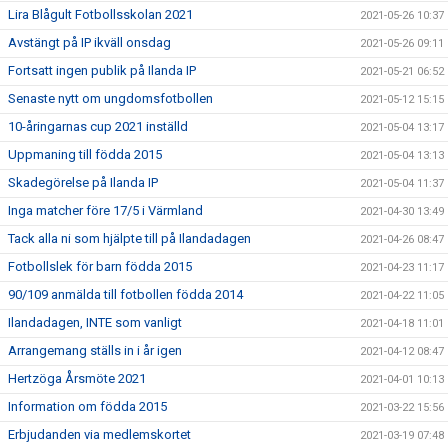
Lira Blågult Fotbollsskolan 2021
2021-05-26 10:37
Avstängt på IP ikväll onsdag
2021-05-26 09:11
Fortsatt ingen publik på Ilanda IP
2021-05-21 06:52
Senaste nytt om ungdomsfotbollen
2021-05-12 15:15
10-åringarnas cup 2021 inställd
2021-05-04 13:17
Uppmaning till födda 2015
2021-05-04 13:13
Skadegörelse på Ilanda IP
2021-05-04 11:37
Inga matcher före 17/5 i Värmland
2021-04-30 13:49
Tack alla ni som hjälpte till på Ilandadagen
2021-04-26 08:47
Fotbollslek för barn födda 2015
2021-04-23 11:17
90/109 anmälda till fotbollen födda 2014
2021-04-22 11:05
Ilandadagen, INTE som vanligt
2021-04-18 11:01
Arrangemang ställs in i år igen
2021-04-12 08:47
Hertzöga Årsmöte 2021
2021-04-01 10:13
Information om födda 2015
2021-03-22 15:56
Erbjudanden via medlemskortet
2021-03-19 07:48