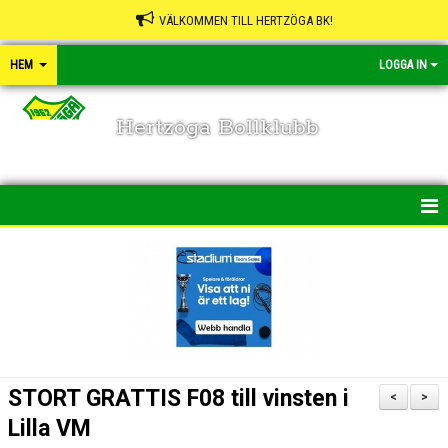
VÄLKOMMEN TILL HERTZÖGA BK!
HEM
LOGGA IN
Hertzöga Bollklubb
HEM
NYHETER
KALENDER
LEDARPÄRMEN
STORT GRATTIS F08 till vinsten i
<
>
SHOP
Lilla VM