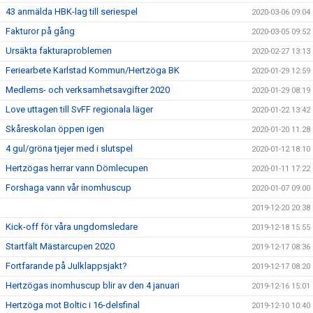
43 anmälda HBK-lag till seriespel
2020-03-06 09:04
Fakturor på gång
2020-03-05 09:52
Ursäkta fakturaproblemen
2020-02-27 13:13
Feriearbete Karlstad Kommun/Hertzöga BK
2020-01-29 12:59
Medlems- och verksamhetsavgifter 2020
2020-01-29 08:19
Love uttagen till SvFF regionala läger
2020-01-22 13:42
Skåreskolan öppen igen
2020-01-20 11:28
4 gul/gröna tjejer med i slutspel
2020-01-12 18:10
Hertzögas herrar vann Dömlecupen
2020-01-11 17:22
Forshaga vann vår inomhuscup
2020-01-07 09:00
2019-12-20 20:38
Kick-off för våra ungdomsledare
2019-12-18 15:55
Startfält Mästarcupen 2020
2019-12-17 08:36
Fortfarande på Julklappsjakt?
2019-12-17 08:20
Hertzögas inomhuscup blir av den 4 januari
2019-12-16 15:01
Hertzöga mot Boltic i 16-delsfinal
2019-12-10 10:40