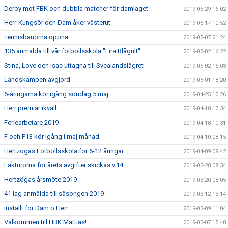
Derby mot FBK och dubbla matcher för damlaget
2019-05-29 16:02
Herr-Kungsör och Dam åker västerut
2019-05-17 10:52
Tennisbanorna öppna
2019-05-07 21:24
135 anmälda till vår fotbollsskola "Lira Blågult"
2019-05-02 16:22
Stina, Love och Isac uttagna till Svealandslägret
2019-05-02 15:03
Landskampen avgjord
2019-05-01 18:20
6-åringarna kör igång söndag 5 maj
2019-04-25 10:26
Herr premiär ikväll
2019-04-18 10:34
Feriearbetare 2019
2019-04-18 10:31
F och P13 kör igång i maj månad
2019-04-10 08:15
Hertzögas Fotbollsskola för 6-12 åringar
2019-04-09 09:42
Fakturorna för årets avgifter skickas v.14
2019-03-28 08:34
Hertzögas årsmöte 2019
2019-03-20 08:05
41 lag anmälda till säsongen 2019
2019-03-12 13:14
Inställt för Dam o Herr
2019-03-09 11:04
Välkommen till HBK Mattias!
2019-03-07 15:40