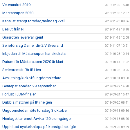
Veteranåret 2019
2019-12-09 15:48
Mästarcupen 2020
2019-12-03 12:07
Kansliet stängt torsdag/måndag kväll
2019-11-20 08:36
Beslut från RF
2019-11-19 18:18
Gräsroten levererar igen!
2019-11-13 12:08
Serieförslag Damer div 2 V Svealand
2019-11-07 10:21
Inbjudan till Mästarcupen har skickats
2019-10-23 10:44
Datum för Mästarcupen 2020 är klart
2019-10-14 11:02
Seriepremiär för IB Herr
2019-10-08 10:25
Avslutning/kickoff ungdomsledare
2019-10-01 09:50
Genrepet söndag 29 september
2019-09-27 14:28
Förlust i JDM-finalen
2019-09-24 15:47
Dubbla matcher på IP i helgen
2019-09-20 08:41
Ungdomsledarmöte torsdag 3 oktober
2019-09-18 09:36
Herrlaget tar emot Arvika i 20:e omgången
2019-09-13 08:20
Upphittad nyckelknippa på konstgräset igår
2019-09-02 09:29