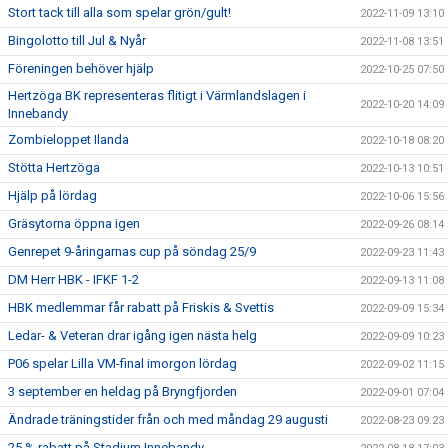
Stort tack till alla som spelar grön/gult!
2022-11-09 13:10
Bingolotto till Jul & Nyår
2022-11-08 13:51
Föreningen behöver hjälp
2022-10-25 07:50
Hertzöga BK representeras flitigt i Värmlandslagen i
2022-10-20 14:09
Innebandy
Zombieloppet Ilanda
2022-10-18 08:20
Stötta Hertzöga
2022-10-13 10:51
Hjälp på lördag
2022-10-06 15:56
Gräsytorna öppna igen
2022-09-26 08:14
Genrepet 9-åringarnas cup på söndag 25/9
2022-09-23 11:43
DM Herr HBK - IFKF 1-2
2022-09-13 11:08
HBK medlemmar får rabatt på Friskis & Svettis
2022-09-09 15:34
Ledar- & Veteran drar igång igen nästa helg
2022-09-09 10:23
P06 spelar Lilla VM-final imorgon lördag
2022-09-02 11:15
3 september en heldag på Bryngfjorden
2022-09-01 07:04
Ändrade träningstider från och med måndag 29 augusti
2022-08-23 09:23
25 % rabatt på Stadium Innebandy