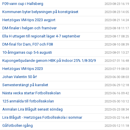
F09 vann cup i Hallsberg
2023-08-23 16:19
Kommunen byter belysningen på konstgräset
2023-08-23 14:05
Hertzögas VM-tips 2023 avgjort
2023-08-21 14:24
DM-finaler i helgen och framöver
2023-08-18 11:17
Ella H uttagen till regionalt läger 4-7 september
2023-08-17 08:25
DM-final för Dam, F07 och F08
2023-08-10 08:39
10-åringarnas cup 5-6 augusti
2023-08-01 13:27
Kupongerbjudande genom HBK på Indoor 25% 1/8-30/9
2023-07-31 16:48
Hertzögas VM-tips 2023
2023-07-19 08:03
Johan Valentin 50 år!
2023-06-30 08:03
Semesterstängt på kansliet
2023-06-29 12:18
Nästa vecka startar Fotbollsskolan
2023-06-16 09:42
125 anmälda till fotbollsskolan
2023-05-30 10:12
Anmälan Lira Blågult senast söndag
2023-05-23 08:34
Lira Blågult - Hertzögas Fotbollsskola i sommar
2023-05-22 16:44
Gåfotbollen igång
2023-05-12 11:18