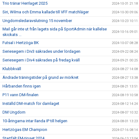
Trio tränar Herrlaget 2025
2024-10-31 21:18
Siri, Wilma och Emma kallade till VFF matchläger
2024-10-30 09:06
Ungdomsledaravslutning 15 november
2024-10-23 10:11
Mail går inte ut från lagets sida på SportAdmin när kallelse
2024-10-16 09:01
skickats ...
Futsal i Hertzöga BK
2024-10-07 08:28
Seriesegern i Div3 säkrades under lördagen
2024-09-22 08:24
Seriesegern i Div4 säkrades på fredag kväll
2024-09-21 00:25
Klubbkväll
2024-08-27 14:08
Ändrade träningstider på grund av mörkret
2024-08-27 13:38
Hårbanden finns igen
2024-08-21 13:51
P11 vann DM-finalen
2024-08-19 10:58
Inställd DM-match för damlaget
2024-08-12 14:24
DM Ungdom
2024-08-07 10:32
10-åringarna intar Ilanda IP till helgen
2024-08-01 13:23
Hertzögas EM Champion
2024-07-16 08:14
Startfält EM-tipset 2024
2024-06-13 13:04