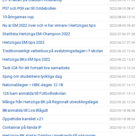
2022-08-18 17:03
P07 och P09 var till Oddebollen
2022-08-10 08:41
10-åringarnas cup
2022-08-04 13:16
Nu är EM 2022 över och vi har vinnare i Hertzögas tips
2022-08-04 09:40
Startlista Hertzöga EM-Champion 2022
2022-07-06 07:28
Hertzögas EM-tips 2022
2022-06-27 07:34
Traditionsenligt vattenbus på avslutningsdagen i f-skolan
2022-06-22 15:46
Hertzöga BKs EM tips 2022
2022-06-22 13:47
Tack ICA för ett fortsatt bra samarbete
2022-06-15 10:24
Sjung om studentens lyckliga dag
2022-06-09 12:53
Nationaldagen = HBK-dagen 12-18
2022-05-31 14:17
126 barn anmälda till Fotbollsskolan
2022-05-31 14:12
Många från Hertzöga BK på Regionalt utvecklingsläger
2022-05-26 12:24
88 anmälda till Lira Blågult
2022-05-18 08:38
Öppettider kansliet v.21
2022-05-18 08:24
Containrar på Ilanda IP
2022-05-16 13:27
Hertzöga BK startar Damlag i innebandy till säsongen