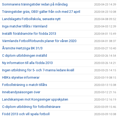
Sommarens träningstider redan på måndag
2020-04-23 14:39
Träningstider gräs, OBS! gäller från och med 27 april
2020-04-23 10:08
Landslagets Fotbollskola, senaste nytt
2020-04-08 09:52
Inga matcher tillåts i Värmland
2020-04-03 12:39
Inställt föräldramöte för födda 2013
2020-04-01 15:49
Värmlands Fotbollförbunds planer för våren 2020
2020-04-01 08:37
Årsmöte Hertzöga BK 31/3
2020-03-27 10:40
C diplom utbildningen inställd
2020-03-26 14:54
Ny information till alla födda 2013
2020-03-26 14:21
Ingen utbildning för 5- och 7-manna ledare ikväll
2020-03-25 14:15
HBKs styrelse informerar
2020-03-19 08:15
Fotbollsträning o match tillåts
2020-03-13 15:08
Innebandysäsongen över
2020-03-12 21:16
Landskampen mot Kongsvinger uppskjuten
2020-03-12 16:19
C-diplom utbildning för fotbollstränare
2020-03-09 15:46
Född 2013 och vill spela fotboll
2020-03-09 10:08