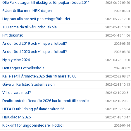
Olle Falk uttagen till rikslägret för pojkar födda 2011
2026-06-09 09:20
6 Juni är lika med HBK-dagen
2026-06-04
Hoppas alla har sett parkeringsförbudet
2026-05-22 17:50
100 anmälda till vår Fotbollskola
2026-05-13 10:08
Fritidskortet
2026-04-15 14:06
Är du född 2019 och vill spela fotboll?
2026-03-25
Är du född 2020 och vill spela fotboll?
2026-03-25
Ny styrelse 2026
2026-03-23 19:50
Hertzögas Fotbollsskola
2026-03-02
Kallelse till Årsmöte 2026 den 19 mars 18.00
2026-02-22 08:57
Gåva till Karlstad Stadsmission
2026-02-13 10:13
Vill du vara med?
2026-02-10 20:31
Dealboosterhäftena för 2026 har kommit till kansliet
2026-02-10 20:21
UEFA D-utbildning på Ilanda våren 26
2026-02-02 16:04
HBK-dagen 2026
2026-01-18 13:47
Kick-off för ungdomsledare i Fotboll
2026-01-14