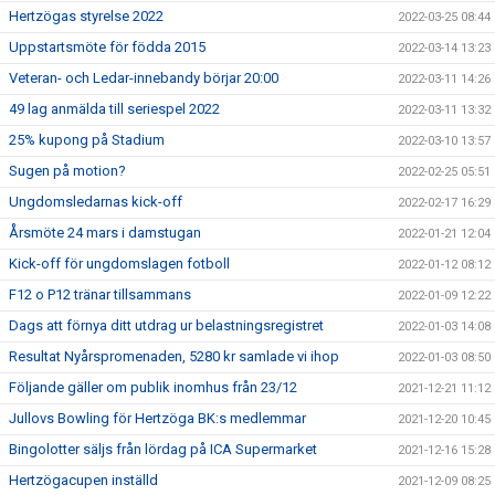
Hertzögas styrelse 2022
2022-03-25 08:44
Uppstartsmöte för födda 2015
2022-03-14 13:23
Veteran- och Ledar-innebandy börjar 20:00
2022-03-11 14:26
49 lag anmälda till seriespel 2022
2022-03-11 13:32
25% kupong på Stadium
2022-03-10 13:57
Sugen på motion?
2022-02-25 05:51
Ungdomsledarnas kick-off
2022-02-17 16:29
Årsmöte 24 mars i damstugan
2022-01-21 12:04
Kick-off för ungdomslagen fotboll
2022-01-12 08:12
F12 o P12 tränar tillsammans
2022-01-09 12:22
Dags att förnya ditt utdrag ur belastningsregistret
2022-01-03 14:08
Resultat Nyårspromenaden, 5280 kr samlade vi ihop
2022-01-03 08:50
Följande gäller om publik inomhus från 23/12
2021-12-21 11:12
Jullovs Bowling för Hertzöga BK:s medlemmar
2021-12-20 10:45
Bingolotter säljs från lördag på ICA Supermarket
2021-12-16 15:28
Hertzögacupen inställd
2021-12-09 08:25