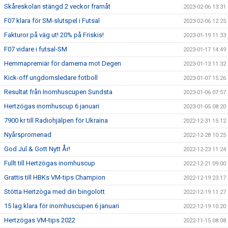
Skåreskolan stängd 2 veckor framåt
2023-02-06 13:31
F07 klara för SM-slutspel i Futsal
2023-02-06 12:25
Fakturor på väg ut! 20% på Friskis!
2023-01-19 11:33
F07 vidare i futsal-SM
2023-01-17 14:49
Hemmapremiär för damerna mot Degen
2023-01-13 11:32
Kick-off ungdomsledare fotboll
2023-01-07 15:26
Resultat från Inomhuscupen Sundsta
2023-01-06 07:57
Hertzögas inomhuscup 6 januari
2023-01-05 08:20
7900 kr till Radiohjälpen för Ukraina
2022-12-31 15:12
Nyårspromenad
2022-12-28 10:25
God Jul & Gott Nytt År!
2022-12-23 11:24
Fullt till Hertzögas inomhuscup
2022-12-21 09:00
Grattis till HBKs VM-tips Champion
2022-12-19 23:17
Stötta Hertzöga med din bingolott
2022-12-19 11:27
15 lag klara för inomhuscupen 6 januari
2022-12-19 10:20
Hertzögas VM-tips 2022
2022-11-15 08:08