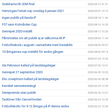
Grabbarna till JDM final
2020-09-15 21:51
Hertzögas Futsal-cup onsdag 6 januari 2021
2020-09-07 14:15
Ingen publik på Ilanda IP
2020-08-18 11:06
F07 vann Kolmården Cup
2020-08-16 16:50
Genrepet 2020 inställt
2020-08-12 10:26
Påminnelse om att publik ej är välkomna till IP
2020-08-05 11:43
Fotbollsskola i augusti i samarbete med Sweskills
2020-08-05 09:47
10-åringarnas cup inställd för andra gången
2020-08-05 09:14
2020-07-24 15:45
Ida Pehrsson kallad på landslagsläger
2020-07-06 13:41
Genrepet 27 september 2020
2020-06-30 10:02
Elis Josephson kallad på landslagsläger
2020-06-30 08:38
Kansliet semesterstängt
2020-06-29 12:39
Seriepremiär utan publik
2020-06-25 13:57
Tackbrev från Cancerfonden
2020-06-24 10:24
Fotbollskollo för 9-12 åringar på IP denna vecka
2020-06-22 10:34