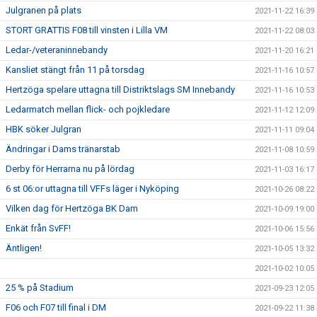
Julgranen på plats
2021-11-22 16:39
STORT GRATTIS F08 till vinsten i Lilla VM
2021-11-22 08:03
Ledar-/veteraninnebandy
2021-11-20 16:21
Kansliet stängt från 11 på torsdag
2021-11-16 10:57
Hertzöga spelare uttagna till Distriktslags SM Innebandy
2021-11-16 10:53
Ledarmatch mellan flick- och pojkledare
2021-11-12 12:09
HBK söker Julgran
2021-11-11 09:04
Ändringar i Dams tränarstab
2021-11-08 10:59
Derby för Herrarna nu på lördag
2021-11-03 16:17
6 st 06:or uttagna till VFFs läger i Nyköping
2021-10-26 08:22
Vilken dag för Hertzöga BK Dam
2021-10-09 19:00
Enkät från SvFF!
2021-10-06 15:56
Äntligen!
2021-10-05 13:32
2021-10-02 10:05
25 % på Stadium
2021-09-23 12:05
F06 och F07 till final i DM
2021-09-22 11:38