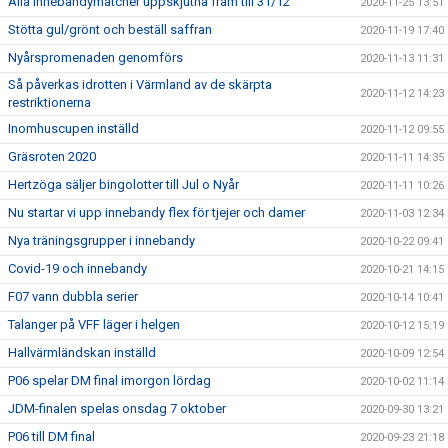
Alla innebandymatcher uppskjutna fram till 31/12
2020-11-25 13:51
Stötta gul/grönt och beställ saffran
2020-11-19 17:40
Nyårspromenaden genomförs
2020-11-13 11:31
Så påverkas idrotten i Värmland av de skärpta
2020-11-12 14:23
restriktionerna
Inomhuscupen inställd
2020-11-12 09:55
Gräsroten 2020
2020-11-11 14:35
Hertzöga säljer bingolotter till Jul o Nyår
2020-11-11 10:26
Nu startar vi upp innebandy flex för tjejer och damer
2020-11-03 12:34
Nya träningsgrupper i innebandy
2020-10-22 09:41
Covid-19 och innebandy
2020-10-21 14:15
F07 vann dubbla serier
2020-10-14 10:41
Talanger på VFF läger i helgen
2020-10-12 15:19
Hallvärmländskan inställd
2020-10-09 12:54
P06 spelar DM final imorgon lördag
2020-10-02 11:14
JDM-finalen spelas onsdag 7 oktober
2020-09-30 13:21
P06 till DM final
2020-09-23 21:18