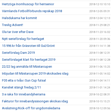
Hertzöga Inomhuscup för herrsenior
2018-12-10 10:10
Värmlands Fotbollförbunds repskap 2018
2018-12-05 09:31
Halsdukarna har kommit
2018-12-04 12:13
Trevlig Advent!
2018-11-29 08:21
Ola tar över efter Dave
2018-11-23 16:02
Nytt serieförslag för herrlaget
2018-11-20 09:36
15 996 kr från Gräsroten till Gul/Grönt
2018-11-14 11:38
Serieförslag Dam 2019
2018-11-08 12:31
Serieförslaget klart för herrlaget 2019
2018-11-08 12:28
22/22 lag anmälda till Mästarcupen
2018-11-06 15:25
Inbjudan till Mästarcupen 2019 skickades idag
2018-11-05 14:02
F05 etta o tvåa i Sun Cup futsal
2018-11-04 14:11
Kansliet stängt fredag 2/11
2018-11-01 14:24
3:e raka för innebandyherrarna
2018-10-22 08:31
Fakturor för innebandysäsongen skickas idag
2018-10-15 15:21
Avslutning/Kick-off för ungdomsledarna
2018-10-12 09:56