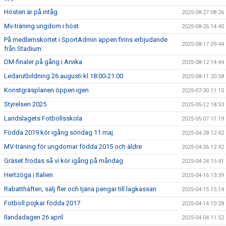
Hösten är på intåg
2025-08-27 08:26
Mv-träning ungdom i höst
2025-08-26 14:40
På medlemskortet i SportAdmin appen finns erbjudande
2025-08-17 09:44
från Stadium
DM-finaler på gång i Arvika
2025-08-12 14:44
Ledarutbildning 26 augusti kl.18:00-21:00
2025-08-11 20:58
Konstgräsplanen öppen igen
2025-07-30 11:15
Styrelsen 2025
2025-05-12 18:53
Landslagets Fotbollsskola
2025-05-07 11:19
Födda 2019 kör igång söndag 11 maj.
2025-04-28 12:42
MV-träning för ungdomar födda 2015 och äldre
2025-04-26 12:42
Gräset frodas så vi kör igång på måndag
2025-04-24 15:41
Hertzöga i Italien
2025-04-16 13:39
Rabatthäften, sälj fler och tjäna pengar till lagkassan
2025-04-15 15:14
Fotboll pojkar födda 2017
2025-04-14 10:28
Ilandadagen 26 april
2025-04-04 11:52