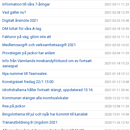
Information till våra 7-åringar
2021-03-11 11:23
Vad gäller nu?
2021-02-28 12:39
Digitalt årsmöte 2021
2021-02-23 10:38
DM lottat för våra A-lag
2021-02-18 10:39
Fakturor på väg, glöm inte att
2021-02-16 11:13
Medlemsavgift och verksamhetsavgift 2021
2021-02-05 10:02
Provstegen på jackor har anlänt
2021-02-04 11:59
Info från Värmlands Innebandyförbund om ev fortsatt
2021-01-18 15:23
seriespel
Nya nummer till Teamsales
2021-01-18 15:12
Konstgräset fredag 22/1 15:00
2021-01-12 13:08
Idrottshallarna håller fortsatt stängt, uppdaterad 13:16
2021-01-11 09:46
Kommunen stänger alla inomhuslokaler
2020-12-22 11:05
Rea på jackor
2020-12-08 11:24
Bingolotterna till jul och nyår har kommit till kansliet
2020-12-01 14:58
Tränarutbildning B Ungdom 2021
2020-11-26 12:42