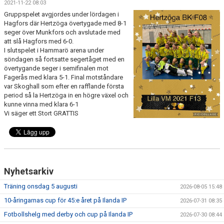
2021-11-22 08:03
FRISPARKEN
Gruppspelet avgjordes under lördagen i
Hagfors där Hertzöga övertygade med 8-1
BLI MEDLEM
seger över Munkfors och avslutade med
att slå Hagfors med 6-0.
I slutspelet i Hammarö arena under
MATCHER
söndagen så fortsatte segertåget med en
övertygande seger i semifinalen mot
KONTAKTER & LAG
Fagerås med klara 5-1. Final motståndare
var Skoghall som efter en rafflande första
FÖRENINGSDOKUMENT_GAMLA
period så la Hertzöga in en högre växel och
kunne vinna med klara 6-1
Vi säger ett Stort GRATTIS
SPONSORER
FÖRENINGSDOKUMENT
Nyhetsarkiv
Träning onsdag 5 augusti
2026-08-05 15:48
10-åringarnas cup för 45:e året på Ilanda IP
2026-07-31 08:35
Fotbollshelg med derby och cup på Ilanda IP
2026-07-30 08:44