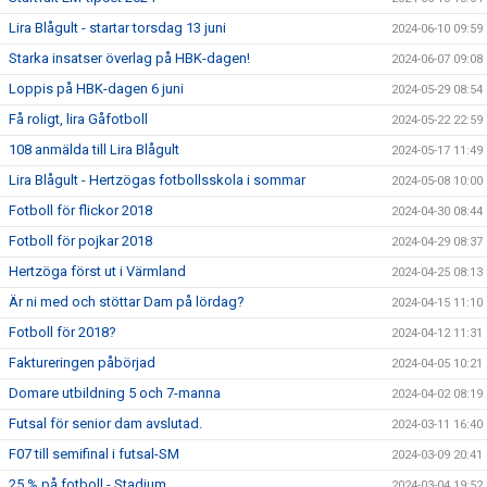
Lira Blågult - startar torsdag 13 juni
2024-06-10 09:59
Starka insatser överlag på HBK-dagen!
2024-06-07 09:08
Loppis på HBK-dagen 6 juni
2024-05-29 08:54
Få roligt, lira Gåfotboll
2024-05-22 22:59
108 anmälda till Lira Blågult
2024-05-17 11:49
Lira Blågult - Hertzögas fotbollsskola i sommar
2024-05-08 10:00
Fotboll för flickor 2018
2024-04-30 08:44
Fotboll för pojkar 2018
2024-04-29 08:37
Hertzöga först ut i Värmland
2024-04-25 08:13
Är ni med och stöttar Dam på lördag?
2024-04-15 11:10
Fotboll för 2018?
2024-04-12 11:31
Faktureringen påbörjad
2024-04-05 10:21
Domare utbildning 5 och 7-manna
2024-04-02 08:19
Futsal för senior dam avslutad.
2024-03-11 16:40
F07 till semifinal i futsal-SM
2024-03-09 20:41
25 % på fotboll - Stadium
2024-03-04 19:52