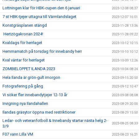
Lottningen klar för HBK-cupen den 6 januari
2023-12-08 08:37
7 st HBK-tjejer uttagna till Värmlandslaget
2023-12-07 16:01
Konstgräsplanen stängd
2023-11-28 13:36
Hertzögakronan 2024!
2023-11-28 09:22
Kvaldags för herrlaget
2023-10-12 10:15
Hemmamatch på torsdag för innebandy herr
2023-10-10 10:12
Kval väntar för herrlaget
2023-10-09 12:26
ZOMBIELOPPET ILANDA 2023
2023-10-04 08:24
Hela Ilanda är grön-gult imorgon
2023-09-15 20:50
Fotografering på gång
2023-09-12 10:47
Vi söker fler innebandytjejer 12-13 år
2023-09-08 08:08
Invigning nya Ilandahallen
2023-08-29 20:00
Ilandas gräsytor öppna med restriktioner
2023-08-29 15:50
Ledar- och veteranfotboll & Innebandy startar nästa helg 2-
2023-08-25 08:33
3/9
F07 vann Lilla VM
2023-08-23 16:21