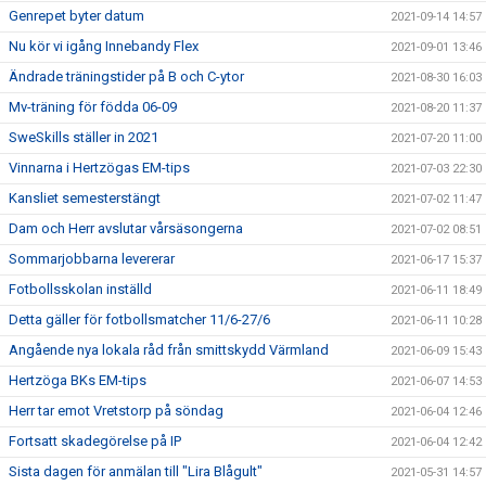
Genrepet byter datum
2021-09-14 14:57
Nu kör vi igång Innebandy Flex
2021-09-01 13:46
Ändrade träningstider på B och C-ytor
2021-08-30 16:03
Mv-träning för födda 06-09
2021-08-20 11:37
SweSkills ställer in 2021
2021-07-20 11:00
Vinnarna i Hertzögas EM-tips
2021-07-03 22:30
Kansliet semesterstängt
2021-07-02 11:47
Dam och Herr avslutar vårsäsongerna
2021-07-02 08:51
Sommarjobbarna levererar
2021-06-17 15:37
Fotbollsskolan inställd
2021-06-11 18:49
Detta gäller för fotbollsmatcher 11/6-27/6
2021-06-11 10:28
Angående nya lokala råd från smittskydd Värmland
2021-06-09 15:43
Hertzöga BKs EM-tips
2021-06-07 14:53
Herr tar emot Vretstorp på söndag
2021-06-04 12:46
Fortsatt skadegörelse på IP
2021-06-04 12:42
Sista dagen för anmälan till "Lira Blågult"
2021-05-31 14:57