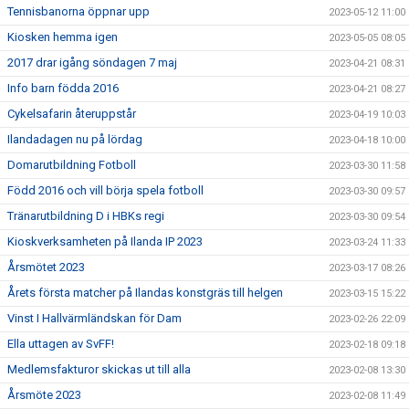
Tennisbanorna öppnar upp
2023-05-12 11:00
Kiosken hemma igen
2023-05-05 08:05
2017 drar igång söndagen 7 maj
2023-04-21 08:31
Info barn födda 2016
2023-04-21 08:27
Cykelsafarin återuppstår
2023-04-19 10:03
Ilandadagen nu på lördag
2023-04-18 10:00
Domarutbildning Fotboll
2023-03-30 11:58
Född 2016 och vill börja spela fotboll
2023-03-30 09:57
Tränarutbildning D i HBKs regi
2023-03-30 09:54
Kioskverksamheten på Ilanda IP 2023
2023-03-24 11:33
Årsmötet 2023
2023-03-17 08:26
Årets första matcher på Ilandas konstgräs till helgen
2023-03-15 15:22
Vinst I Hallvärmländskan för Dam
2023-02-26 22:09
Ella uttagen av SvFF!
2023-02-18 09:18
Medlemsfakturor skickas ut till alla
2023-02-08 13:30
Årsmöte 2023
2023-02-08 11:49