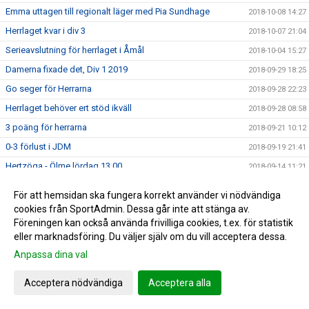
Emma uttagen till regionalt läger med Pia Sundhage
2018-10-08 14:27
Herrlaget kvar i div 3
2018-10-07 21:04
Serieavslutning för herrlaget i Åmål
2018-10-04 15:27
Damerna fixade det, Div 1 2019
2018-09-29 18:25
Go seger för Herrarna
2018-09-28 22:23
Herrlaget behöver ert stöd ikväll
2018-09-28 08:58
3 poäng för herrarna
2018-09-21 10:12
0-3 förlust i JDM
2018-09-19 21:41
Hertzöga - Ölme lördag 13.00
2018-09-14 11:21
Herr U säkrade seriesegern
2018-09-10 09:55
För att hemsidan ska fungera korrekt använder vi nödvändiga
Adolfsberg - Hertzöga 1-3
2018-09-08 13:48
cookies från SportAdmin. Dessa går inte att stänga av.
Föreningen kan också använda frivilliga cookies, t.ex. för statistik
Daves grabbar åker till Adolfsberg
2018-09-07 08:42
eller marknadsföring. Du väljer själv om du vill acceptera dessa.
JDM-final för våra tjejer
2018-09-05 14:56
Anpassa dina val
Ödesmatch för herrlaget
2018-08-31 12:48
Pontus Johansson och Maria Busk inspirerar
Acceptera nödvändiga
Acceptera alla
2018-08-28 12:22
Utlottade priser från Målkronan
2018-08-20 08:33