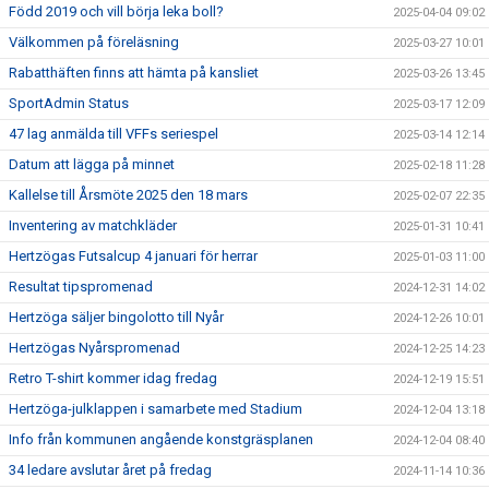
Född 2019 och vill börja leka boll?
2025-04-04 09:02
Välkommen på föreläsning
2025-03-27 10:01
Rabatthäften finns att hämta på kansliet
2025-03-26 13:45
SportAdmin Status
2025-03-17 12:09
47 lag anmälda till VFFs seriespel
2025-03-14 12:14
Datum att lägga på minnet
2025-02-18 11:28
Kallelse till Årsmöte 2025 den 18 mars
2025-02-07 22:35
Inventering av matchkläder
2025-01-31 10:41
Hertzögas Futsalcup 4 januari för herrar
2025-01-03 11:00
Resultat tipspromenad
2024-12-31 14:02
Hertzöga säljer bingolotto till Nyår
2024-12-26 10:01
Hertzögas Nyårspromenad
2024-12-25 14:23
Retro T-shirt kommer idag fredag
2024-12-19 15:51
Hertzöga-julklappen i samarbete med Stadium
2024-12-04 13:18
Info från kommunen angående konstgräsplanen
2024-12-04 08:40
34 ledare avslutar året på fredag
2024-11-14 10:36