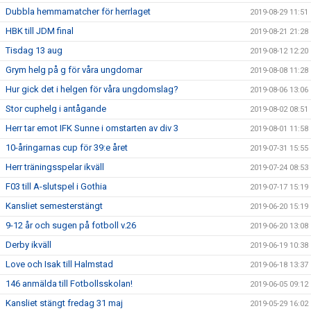
Dubbla hemmamatcher för herrlaget
2019-08-29 11:51
HBK till JDM final
2019-08-21 21:28
Tisdag 13 aug
2019-08-12 12:20
Grym helg på g för våra ungdomar
2019-08-08 11:28
Hur gick det i helgen för våra ungdomslag?
2019-08-06 13:06
Stor cuphelg i antågande
2019-08-02 08:51
Herr tar emot IFK Sunne i omstarten av div 3
2019-08-01 11:58
10-åringarnas cup för 39:e året
2019-07-31 15:55
Herr träningsspelar ikväll
2019-07-24 08:53
F03 till A-slutspel i Gothia
2019-07-17 15:19
Kansliet semesterstängt
2019-06-20 15:19
9-12 år och sugen på fotboll v.26
2019-06-20 13:08
Derby ikväll
2019-06-19 10:38
Love och Isak till Halmstad
2019-06-18 13:37
146 anmälda till Fotbollsskolan!
2019-06-05 09:12
Kansliet stängt fredag 31 maj
2019-05-29 16:02