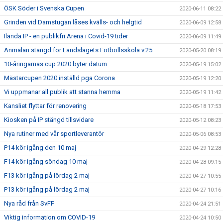
ÖSK Söder i Svenska Cupen
2020-06-11 08:22
Grinden vid Damstugan låses kvälls- och helgtid
2020-06-09 12:58
Ilanda IP - en publikfri Arena i Covid-19 tider
2020-06-09 11:49
Anmälan stängd för Landslagets Fotbollsskola v.25
2020-05-20 08:19
10-åringarnas cup 2020 byter datum
2020-05-19 15:02
Mästarcupen 2020 inställd pga Corona
2020-05-19 12:20
Vi uppmanar all publik att stanna hemma
2020-05-19 11:42
Kansliet flyttar för renovering
2020-05-18 17:53
Kiosken på IP stängd tillsvidare
2020-05-12 08:23
Nya rutiner med vår sportleverantör
2020-05-06 08:53
P14 kör igång den 10 maj
2020-04-29 12:28
F14 kör igång söndag 10 maj
2020-04-28 09:15
F13 kör igång på lördag 2 maj
2020-04-27 10:55
P13 kör igång på lördag 2 maj
2020-04-27 10:16
Nya råd från SvFF
2020-04-24 21:51
Viktig information om COVID-19
2020-04-24 10:50