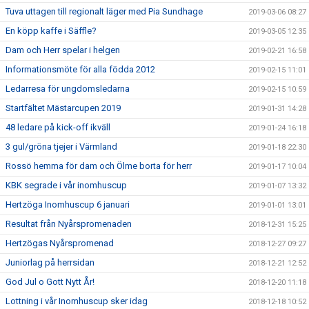
Tuva uttagen till regionalt läger med Pia Sundhage
2019-03-06 08:27
En köpp kaffe i Säffle?
2019-03-05 12:35
Dam och Herr spelar i helgen
2019-02-21 16:58
Informationsmöte för alla födda 2012
2019-02-15 11:01
Ledarresa för ungdomsledarna
2019-02-15 10:59
Startfältet Mästarcupen 2019
2019-01-31 14:28
48 ledare på kick-off ikväll
2019-01-24 16:18
3 gul/gröna tjejer i Värmland
2019-01-18 22:30
Rossö hemma för dam och Ölme borta för herr
2019-01-17 10:04
KBK segrade i vår inomhuscup
2019-01-07 13:32
Hertzöga Inomhuscup 6 januari
2019-01-01 13:01
Resultat från Nyårspromenaden
2018-12-31 15:25
Hertzögas Nyårspromenad
2018-12-27 09:27
Juniorlag på herrsidan
2018-12-21 12:52
God Jul o Gott Nytt År!
2018-12-20 11:18
Lottning i vår Inomhuscup sker idag
2018-12-18 10:52