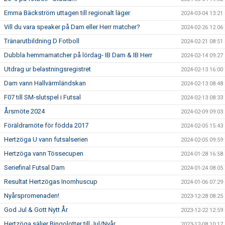
Emma Bäckström uttagen till regionalt läger
2024-03-04 13:21
Vill du vara speaker på Dam eller Herr matcher?
2024-02-26 12:06
Tränarutbildning D Fotboll
2024-02-21 08:51
Dubbla hemmamatcher på lördag- IB Dam & IB Herr
2024-02-14 09:27
Utdrag ur belastningsregistret
2024-02-13 16:00
Dam vann Hallvärmländskan
2024-02-13 08:48
F07 till SM-slutspel i Futsal
2024-02-13 08:33
Årsmöte 2024
2024-02-09 09:03
Föräldramöte för födda 2017
2024-02-05 15:43
Hertzöga U vann futsalserien
2024-02-05 09:59
Hertzöga vann Tössecupen
2024-01-28 16:58
Seriefinal Futsal Dam
2024-01-24 08:05
Resultat Hertzögas Inomhuscup
2024-01-06 07:29
Nyårspromenaden!
2023-12-28 08:25
God Jul & Gott Nytt År
2023-12-22 12:59
Hertzöga säljer Bingolotter till Jul/Nyår
2023-12-08 10:17