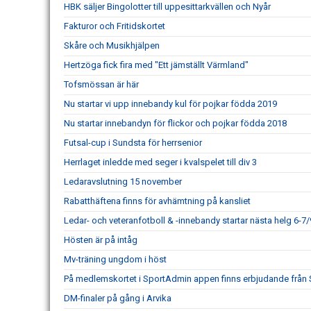
HBK säljer Bingolotter till uppesittarkvällen och Nyår
Fakturor och Fritidskortet
Skåre och Musikhjälpen
Hertzöga fick fira med "Ett jämställt Värmland"
Tofsmössan är här
Nu startar vi upp innebandy kul för pojkar födda 2019
Nu startar innebandyn för flickor och pojkar födda 2018
Futsal-cup i Sundsta för herrsenior
Herrlaget inledde med seger i kvalspelet till div 3
Ledaravslutning 15 november
Rabatthäftena finns för avhämtning på kansliet
Ledar- och veteranfotboll & -innebandy startar nästa helg 6-7/
Hösten är på intåg
Mv-träning ungdom i höst
På medlemskortet i SportAdmin appen finns erbjudande från
DM-finaler på gång i Arvika