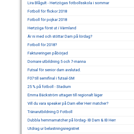
Lira Blågult - Hertzögas fotbollsskola i sommar
Fotboll för flickor 2018
Fotboll för pojkar 2018
Hertzöga först ut i Värmland
Är ni med och stöttar Dam på lördag?
Fotboll för 2018?
Faktureringen påbörjad
Domare utbildning 5 och 7-manna
Futsal för senior dam avslutad.
F07 till semifinal i futsal-SM
25 % på fotboll - Stadium
Emma Bäckström uttagen till regionalt läger
Vill du vara speaker på Dam eller Herr matcher?
Tränarutbildning D Fotboll
Dubbla hemmamatcher på lördag- IB Dam & IB Herr
Utdrag ur belastningsregistret