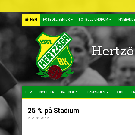
HEM
FOTBOLL SENIOR
FOTBOLL UNGDOM
INNEBANDY
Hertzö
HEM
NYHETER
KALENDER
LEDARPÄRMEN
SHOP
FR
25 % på Stadium
2021-09-23 12:05