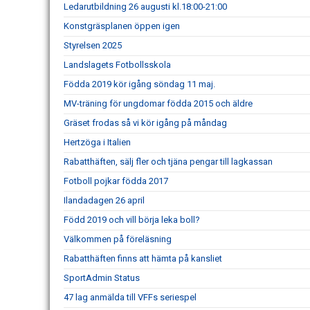
Ledarutbildning 26 augusti kl.18:00-21:00
Konstgräsplanen öppen igen
Styrelsen 2025
Landslagets Fotbollsskola
Födda 2019 kör igång söndag 11 maj.
MV-träning för ungdomar födda 2015 och äldre
Gräset frodas så vi kör igång på måndag
Hertzöga i Italien
Rabatthäften, sälj fler och tjäna pengar till lagkassan
Fotboll pojkar födda 2017
Ilandadagen 26 april
Född 2019 och vill börja leka boll?
Välkommen på föreläsning
Rabatthäften finns att hämta på kansliet
SportAdmin Status
47 lag anmälda till VFFs seriespel