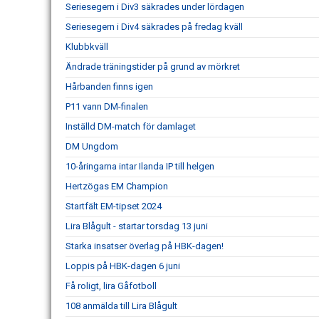
Seriesegern i Div3 säkrades under lördagen
Seriesegern i Div4 säkrades på fredag kväll
Klubbkväll
Ändrade träningstider på grund av mörkret
Hårbanden finns igen
P11 vann DM-finalen
Inställd DM-match för damlaget
DM Ungdom
10-åringarna intar Ilanda IP till helgen
Hertzögas EM Champion
Startfält EM-tipset 2024
Lira Blågult - startar torsdag 13 juni
Starka insatser överlag på HBK-dagen!
Loppis på HBK-dagen 6 juni
Få roligt, lira Gåfotboll
108 anmälda till Lira Blågult