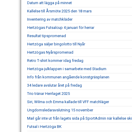
Datum att lägga på minnet
Kallelse till Årsmöte 2025 den 18 mars
Inventering av matchkläder
Hertzögas Futsalcup 4 januari för herrar
Resultat tipspromenad
Hertzöga säljer bingolotto till Nyår
Hertzögas Nyårspromenad
Retro T-shirt kommer idag fredag
Hertzöga-julklappen i samarbete med Stadium
Info från kommunen angående konstgräsplanen
34 ledare avslutar året på fredag
Trio tränar Herrlaget 2025
Siri, Wilma och Emma kallade till VFF matchläger
Ungdomsledaravslutning 15 november
Mail går inte ut från lagets sida på SportAdmin när kallelse ski
Futsal i Hertzöga BK