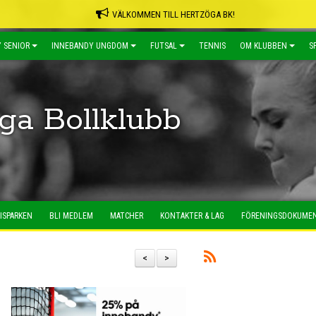
VÄLKOMMEN TILL HERTZÖGA BK!
 SENIOR
INNEBANDY UNGDOM
FUTSAL
TENNIS
OM KLUBBEN
S
ga Bollklubb
ISPARKEN
BLI MEDLEM
MATCHER
KONTAKTER & LAG
FÖRENINGSDOKUME
<
>