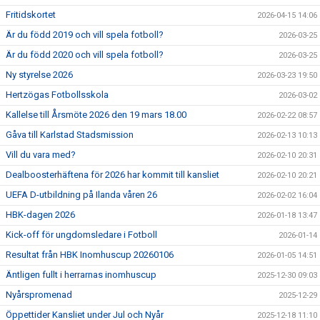
Fritidskortet
2026-04-15 14:06
Är du född 2019 och vill spela fotboll?
2026-03-25
Är du född 2020 och vill spela fotboll?
2026-03-25
Ny styrelse 2026
2026-03-23 19:50
Hertzögas Fotbollsskola
2026-03-02
Kallelse till Årsmöte 2026 den 19 mars 18.00
2026-02-22 08:57
Gåva till Karlstad Stadsmission
2026-02-13 10:13
Vill du vara med?
2026-02-10 20:31
Dealboosterhäftena för 2026 har kommit till kansliet
2026-02-10 20:21
UEFA D-utbildning på Ilanda våren 26
2026-02-02 16:04
HBK-dagen 2026
2026-01-18 13:47
Kick-off för ungdomsledare i Fotboll
2026-01-14
Resultat från HBK Inomhuscup 20260106
2026-01-05 14:51
Äntligen fullt i herrarnas inomhuscup
2025-12-30 09:03
Nyårspromenad
2025-12-29
Öppettider Kansliet under Jul och Nyår
2025-12-18 11:10