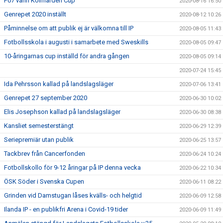
F07 vann Kolmården Cup
2020-08-16 16:50
Genrepet 2020 inställt
2020-08-12 10:26
Påminnelse om att publik ej är välkomna till IP
2020-08-05 11:43
Fotbollsskola i augusti i samarbete med Sweskills
2020-08-05 09:47
10-åringarnas cup inställd för andra gången
2020-08-05 09:14
2020-07-24 15:45
Ida Pehrsson kallad på landslagsläger
2020-07-06 13:41
Genrepet 27 september 2020
2020-06-30 10:02
Elis Josephson kallad på landslagsläger
2020-06-30 08:38
Kansliet semesterstängt
2020-06-29 12:39
Seriepremiär utan publik
2020-06-25 13:57
Tackbrev från Cancerfonden
2020-06-24 10:24
Fotbollskollo för 9-12 åringar på IP denna vecka
2020-06-22 10:34
ÖSK Söder i Svenska Cupen
2020-06-11 08:22
Grinden vid Damstugan låses kvälls- och helgtid
2020-06-09 12:58
Ilanda IP - en publikfri Arena i Covid-19 tider
2020-06-09 11:49