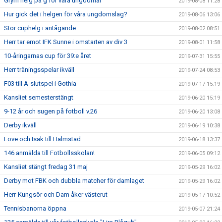
Grym helg på g för våra ungdomar
2019-08-08 11:28
Hur gick det i helgen för våra ungdomslag?
2019-08-06 13:06
Stor cuphelg i antågande
2019-08-02 08:51
Herr tar emot IFK Sunne i omstarten av div 3
2019-08-01 11:58
10-åringarnas cup för 39:e året
2019-07-31 15:55
Herr träningsspelar ikväll
2019-07-24 08:53
F03 till A-slutspel i Gothia
2019-07-17 15:19
Kansliet semesterstängt
2019-06-20 15:19
9-12 år och sugen på fotboll v.26
2019-06-20 13:08
Derby ikväll
2019-06-19 10:38
Love och Isak till Halmstad
2019-06-18 13:37
146 anmälda till Fotbollsskolan!
2019-06-05 09:12
Kansliet stängt fredag 31 maj
2019-05-29 16:02
Derby mot FBK och dubbla matcher för damlaget
2019-05-29 16:02
Herr-Kungsör och Dam åker västerut
2019-05-17 10:52
Tennisbanorna öppna
2019-05-07 21:24