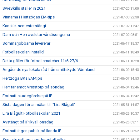
SweSkills ställer in 2021
2021-07-20 11:00
Vinnarna i Hertzögas EM-tips
2021-07-03 22:30
Kansliet semesterstängt
2021-07-02 11:47
Dam och Herr avslutar vårsäsongerna
2021-07-02 08:51
Sommarjobbarna levererar
2021-06-17 15:37
Fotbollsskolan inställd
2021-06-11 18:49
Detta gäller för fotbollsmatcher 11/6-27/6
2021-06-11 10:28
Angående nya lokala råd från smittskydd Värmland
2021-06-09 15:43
Hertzöga BKs EM-tips
2021-06-07 14:53
Herr tar emot Vretstorp på söndag
2021-06-04 12:46
Fortsatt skadegörelse på IP
2021-06-04 12:42
Sista dagen för anmälan till "Lira Blågult"
2021-05-31 14:57
Lira Blågult Fotbollsskolan 2021
2021-05-26 10:37
Avstängt på IP ikväll onsdag
2021-05-26 09:11
Fortsatt ingen publik på Ilanda IP
2021-05-21 06:52
Senaste nytt om ungdomsfotbollen
2021-05-12 15:15