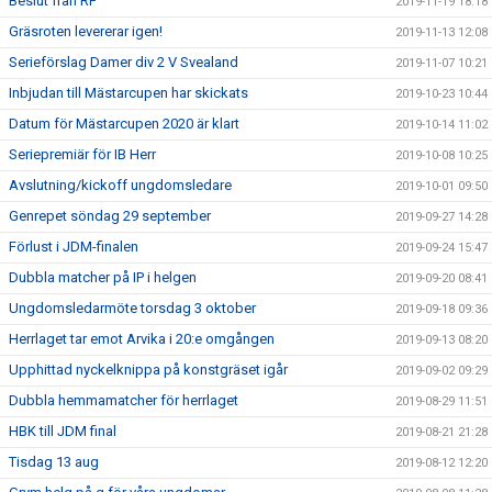
Beslut från RF
2019-11-19 18:18
Gräsroten levererar igen!
2019-11-13 12:08
Serieförslag Damer div 2 V Svealand
2019-11-07 10:21
Inbjudan till Mästarcupen har skickats
2019-10-23 10:44
Datum för Mästarcupen 2020 är klart
2019-10-14 11:02
Seriepremiär för IB Herr
2019-10-08 10:25
Avslutning/kickoff ungdomsledare
2019-10-01 09:50
Genrepet söndag 29 september
2019-09-27 14:28
Förlust i JDM-finalen
2019-09-24 15:47
Dubbla matcher på IP i helgen
2019-09-20 08:41
Ungdomsledarmöte torsdag 3 oktober
2019-09-18 09:36
Herrlaget tar emot Arvika i 20:e omgången
2019-09-13 08:20
Upphittad nyckelknippa på konstgräset igår
2019-09-02 09:29
Dubbla hemmamatcher för herrlaget
2019-08-29 11:51
HBK till JDM final
2019-08-21 21:28
Tisdag 13 aug
2019-08-12 12:20