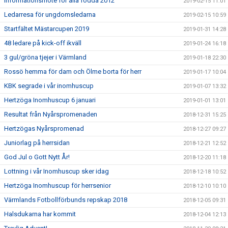
Informationsmöte för alla födda 2012
2019-02-15 11:01
Ledarresa för ungdomsledarna
2019-02-15 10:59
Startfältet Mästarcupen 2019
2019-01-31 14:28
48 ledare på kick-off ikväll
2019-01-24 16:18
3 gul/gröna tjejer i Värmland
2019-01-18 22:30
Rossö hemma för dam och Ölme borta för herr
2019-01-17 10:04
KBK segrade i vår inomhuscup
2019-01-07 13:32
Hertzöga Inomhuscup 6 januari
2019-01-01 13:01
Resultat från Nyårspromenaden
2018-12-31 15:25
Hertzögas Nyårspromenad
2018-12-27 09:27
Juniorlag på herrsidan
2018-12-21 12:52
God Jul o Gott Nytt År!
2018-12-20 11:18
Lottning i vår Inomhuscup sker idag
2018-12-18 10:52
Hertzöga Inomhuscup för herrsenior
2018-12-10 10:10
Värmlands Fotbollförbunds repskap 2018
2018-12-05 09:31
Halsdukarna har kommit
2018-12-04 12:13