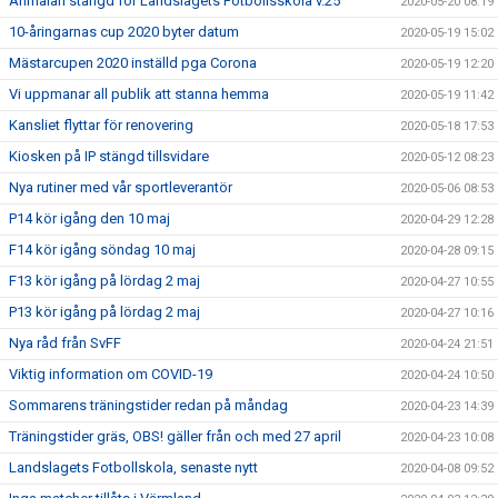
Anmälan stängd för Landslagets Fotbollsskola v.25
2020-05-20 08:19
10-åringarnas cup 2020 byter datum
2020-05-19 15:02
Mästarcupen 2020 inställd pga Corona
2020-05-19 12:20
Vi uppmanar all publik att stanna hemma
2020-05-19 11:42
Kansliet flyttar för renovering
2020-05-18 17:53
Kiosken på IP stängd tillsvidare
2020-05-12 08:23
Nya rutiner med vår sportleverantör
2020-05-06 08:53
P14 kör igång den 10 maj
2020-04-29 12:28
F14 kör igång söndag 10 maj
2020-04-28 09:15
F13 kör igång på lördag 2 maj
2020-04-27 10:55
P13 kör igång på lördag 2 maj
2020-04-27 10:16
Nya råd från SvFF
2020-04-24 21:51
Viktig information om COVID-19
2020-04-24 10:50
Sommarens träningstider redan på måndag
2020-04-23 14:39
Träningstider gräs, OBS! gäller från och med 27 april
2020-04-23 10:08
Landslagets Fotbollskola, senaste nytt
2020-04-08 09:52