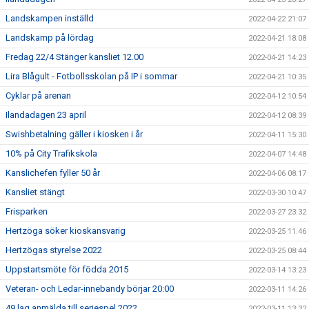
Landskampen inställd
2022-04-22 21:07
Landskamp på lördag
2022-04-21 18:08
Fredag 22/4 Stänger kansliet 12.00
2022-04-21 14:23
Lira Blågult - Fotbollsskolan på IP i sommar
2022-04-21 10:35
Cyklar på arenan
2022-04-12 10:54
Ilandadagen 23 april
2022-04-12 08:39
Swishbetalning gäller i kiosken i år
2022-04-11 15:30
10% på City Trafikskola
2022-04-07 14:48
Kanslichefen fyller 50 år
2022-04-06 08:17
Kansliet stängt
2022-03-30 10:47
Frisparken
2022-03-27 23:32
Hertzöga söker kioskansvarig
2022-03-25 11:46
Hertzögas styrelse 2022
2022-03-25 08:44
Uppstartsmöte för födda 2015
2022-03-14 13:23
Veteran- och Ledar-innebandy börjar 20:00
2022-03-11 14:26
49 lag anmälda till seriespel 2022
2022-03-11 13:32