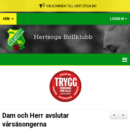
VÄLKOMMEN TILL HERTZÖGA BK!
HEM
LOGGA IN
Hertzöga Bollklubb
HEM
NYHETER
KALENDER
LEDARPÄRMEN
Dam och Herr avslutar
<
>
SHOP
vårsäsongerna