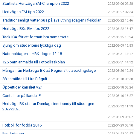
Startlista Hertzöga EM-Champion 2022
2022-07-06 07:28
Hertzögas EM-tips 2022
2022-06-27 07:34
Traditionsenligt vattenbus på avslutningsdagen i f-skolan
2022-06-22 15:46
Hertzöga BKs EM tips 2022
2022-06-22 13:47
Tack ICA för ett fortsatt bra samarbete
2022-06-15 10:24
Sjung om studentens lyckliga dag
2022-06-09 12:53
Nationaldagen = HBK-dagen 12-18
2022-05-31 14:17
126 barn anmälda till Fotbollsskolan
2022-05-31 14:12
Många från Hertzöga BK på Regionalt utvecklingsläger
2022-05-26 12:24
88 anmälda till Lira Blågult
2022-05-18 08:38
Öppettider kansliet v.21
2022-05-18 08:24
Containrar på Ilanda IP
2022-05-16 13:27
Hertzöga BK startar Damlag i innebandy till säsongen
2022-05-12 11:13
2022/2023
2022-05-09 08:07
Fotboll för födda 2016
2022-04-29 08:10
Ilandadagen
2022-04-23 20:27