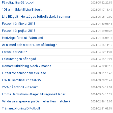
Få roligt, lira Gåfotboll
2024-05-22 22:59
108 anmälda till Lira Blågult
2024-05-17 11:49
Lira Blågult - Hertzögas fotbollsskola i sommar
2024-05-08 10:00
Fotboll för flickor 2018
2024-04-30 08:44
Fotboll för pojkar 2018
2024-04-29 08:37
Hertzöga först ut i Värmland
2024-04-25 08:13
Är ni med och stöttar Dam på lördag?
2024-04-15 11:10
Fotboll för 2018?
2024-04-12 11:31
Faktureringen påbörjad
2024-04-05 10:21
Domare utbildning 5 och 7-manna
2024-04-02 08:19
Futsal för senior dam avslutad.
2024-03-11 16:40
F07 till semifinal i futsal-SM
2024-03-09 20:41
25 % på fotboll - Stadium
2024-03-04 19:52
Emma Bäckström uttagen till regionalt läger
2024-03-04 13:21
Vill du vara speaker på Dam eller Herr matcher?
2024-02-26 12:06
Tränarutbildning D Fotboll
2024-02-21 08:51