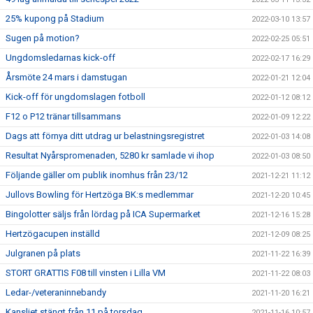
25% kupong på Stadium
2022-03-10 13:57
Sugen på motion?
2022-02-25 05:51
Ungdomsledarnas kick-off
2022-02-17 16:29
Årsmöte 24 mars i damstugan
2022-01-21 12:04
Kick-off för ungdomslagen fotboll
2022-01-12 08:12
F12 o P12 tränar tillsammans
2022-01-09 12:22
Dags att förnya ditt utdrag ur belastningsregistret
2022-01-03 14:08
Resultat Nyårspromenaden, 5280 kr samlade vi ihop
2022-01-03 08:50
Följande gäller om publik inomhus från 23/12
2021-12-21 11:12
Jullovs Bowling för Hertzöga BK:s medlemmar
2021-12-20 10:45
Bingolotter säljs från lördag på ICA Supermarket
2021-12-16 15:28
Hertzögacupen inställd
2021-12-09 08:25
Julgranen på plats
2021-11-22 16:39
STORT GRATTIS F08 till vinsten i Lilla VM
2021-11-22 08:03
Ledar-/veteraninnebandy
2021-11-20 16:21
Kansliet stängt från 11 på torsdag
2021-11-16 10:57