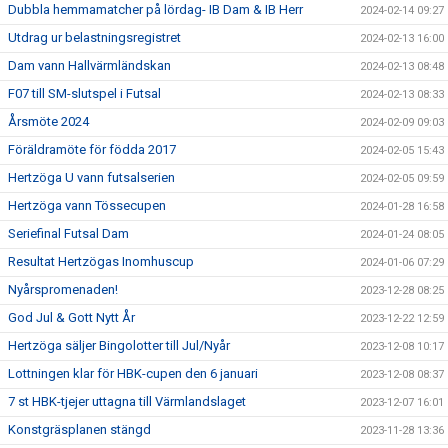
Dubbla hemmamatcher på lördag- IB Dam & IB Herr
2024-02-14 09:27
Utdrag ur belastningsregistret
2024-02-13 16:00
Dam vann Hallvärmländskan
2024-02-13 08:48
F07 till SM-slutspel i Futsal
2024-02-13 08:33
Årsmöte 2024
2024-02-09 09:03
Föräldramöte för födda 2017
2024-02-05 15:43
Hertzöga U vann futsalserien
2024-02-05 09:59
Hertzöga vann Tössecupen
2024-01-28 16:58
Seriefinal Futsal Dam
2024-01-24 08:05
Resultat Hertzögas Inomhuscup
2024-01-06 07:29
Nyårspromenaden!
2023-12-28 08:25
God Jul & Gott Nytt År
2023-12-22 12:59
Hertzöga säljer Bingolotter till Jul/Nyår
2023-12-08 10:17
Lottningen klar för HBK-cupen den 6 januari
2023-12-08 08:37
7 st HBK-tjejer uttagna till Värmlandslaget
2023-12-07 16:01
Konstgräsplanen stängd
2023-11-28 13:36