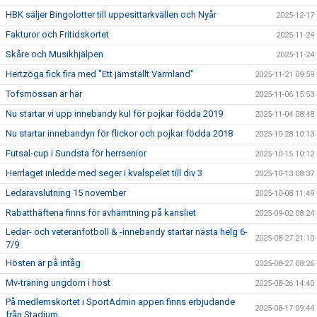
HBK säljer Bingolotter till uppesittarkvällen och Nyår
2025-12-17
Fakturor och Fritidskortet
2025-11-24
Skåre och Musikhjälpen
2025-11-24
Hertzöga fick fira med "Ett jämställt Värmland"
2025-11-21 09:59
Tofsmössan är här
2025-11-06 15:53
Nu startar vi upp innebandy kul för pojkar födda 2019
2025-11-04 08:48
Nu startar innebandyn för flickor och pojkar födda 2018
2025-10-28 10:13
Futsal-cup i Sundsta för herrsenior
2025-10-15 10:12
Herrlaget inledde med seger i kvalspelet till div 3
2025-10-13 08:37
Ledaravslutning 15 november
2025-10-08 11:49
Rabatthäftena finns för avhämtning på kansliet
2025-09-02 08:24
Ledar- och veteranfotboll & -innebandy startar nästa helg 6-
2025-08-27 21:10
7/9
Hösten är på intåg
2025-08-27 08:26
Mv-träning ungdom i höst
2025-08-26 14:40
På medlemskortet i SportAdmin appen finns erbjudande
2025-08-17 09:44
från Stadium