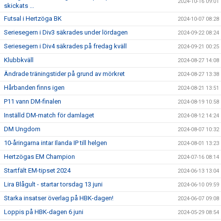
2024-10-16 09:01
skickats ...
Futsal i Hertzöga BK
2024-10-07 08:28
Seriesegern i Div3 säkrades under lördagen
2024-09-22 08:24
Seriesegern i Div4 säkrades på fredag kväll
2024-09-21 00:25
Klubbkväll
2024-08-27 14:08
Ändrade träningstider på grund av mörkret
2024-08-27 13:38
Hårbanden finns igen
2024-08-21 13:51
P11 vann DM-finalen
2024-08-19 10:58
Inställd DM-match för damlaget
2024-08-12 14:24
DM Ungdom
2024-08-07 10:32
10-åringarna intar Ilanda IP till helgen
2024-08-01 13:23
Hertzögas EM Champion
2024-07-16 08:14
Startfält EM-tipset 2024
2024-06-13 13:04
Lira Blågult - startar torsdag 13 juni
2024-06-10 09:59
Starka insatser överlag på HBK-dagen!
2024-06-07 09:08
Loppis på HBK-dagen 6 juni
2024-05-29 08:54