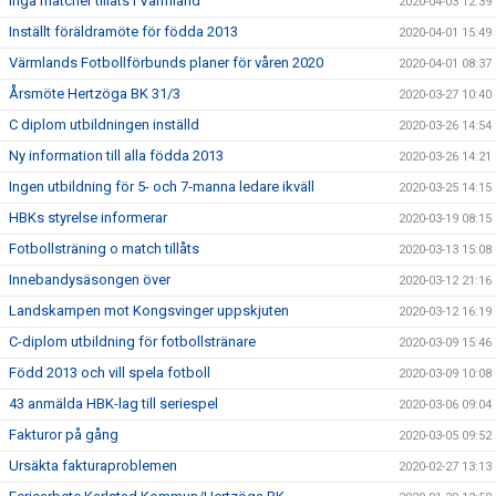
Inga matcher tillåts i Värmland
2020-04-03 12:39
Inställt föräldramöte för födda 2013
2020-04-01 15:49
Värmlands Fotbollförbunds planer för våren 2020
2020-04-01 08:37
Årsmöte Hertzöga BK 31/3
2020-03-27 10:40
C diplom utbildningen inställd
2020-03-26 14:54
Ny information till alla födda 2013
2020-03-26 14:21
Ingen utbildning för 5- och 7-manna ledare ikväll
2020-03-25 14:15
HBKs styrelse informerar
2020-03-19 08:15
Fotbollsträning o match tillåts
2020-03-13 15:08
Innebandysäsongen över
2020-03-12 21:16
Landskampen mot Kongsvinger uppskjuten
2020-03-12 16:19
C-diplom utbildning för fotbollstränare
2020-03-09 15:46
Född 2013 och vill spela fotboll
2020-03-09 10:08
43 anmälda HBK-lag till seriespel
2020-03-06 09:04
Fakturor på gång
2020-03-05 09:52
Ursäkta fakturaproblemen
2020-02-27 13:13