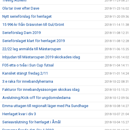
Trevlig Advent!
2018-11-29 08:21
Ola tar över efter Dave
2018-11-23 16:02
Nytt serieförslag för herrlaget
2018-11-20 09:36
15 996 kr från Gräsroten till Gul/Grönt
2018-11-14 11:38
Serieförslag Dam 2019
2018-11-08 12:31
Serieförslaget klart för herrlaget 2019
2018-11-08 12:28
22/22 lag anmälda till Mästarcupen
2018-11-06 15:25
Inbjudan till Mästarcupen 2019 skickades idag
2018-11-05 14:02
F05 etta o tvåa i Sun Cup futsal
2018-11-04 14:11
Kansliet stängt fredag 2/11
2018-11-01 14:24
3:e raka för innebandyherrarna
2018-10-22 08:31
Fakturor för innebandysäsongen skickas idag
2018-10-15 15:21
Avslutning/Kick-off för ungdomsledarna
2018-10-12 09:56
Emma uttagen till regionalt läger med Pia Sundhage
2018-10-08 14:27
Herrlaget kvar i div 3
2018-10-07 21:04
Serieavslutning för herrlaget i Åmål
2018-10-04 15:27