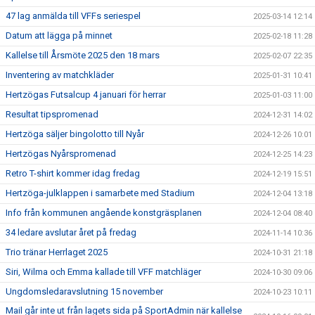
47 lag anmälda till VFFs seriespel
2025-03-14 12:14
Datum att lägga på minnet
2025-02-18 11:28
Kallelse till Årsmöte 2025 den 18 mars
2025-02-07 22:35
Inventering av matchkläder
2025-01-31 10:41
Hertzögas Futsalcup 4 januari för herrar
2025-01-03 11:00
Resultat tipspromenad
2024-12-31 14:02
Hertzöga säljer bingolotto till Nyår
2024-12-26 10:01
Hertzögas Nyårspromenad
2024-12-25 14:23
Retro T-shirt kommer idag fredag
2024-12-19 15:51
Hertzöga-julklappen i samarbete med Stadium
2024-12-04 13:18
Info från kommunen angående konstgräsplanen
2024-12-04 08:40
34 ledare avslutar året på fredag
2024-11-14 10:36
Trio tränar Herrlaget 2025
2024-10-31 21:18
Siri, Wilma och Emma kallade till VFF matchläger
2024-10-30 09:06
Ungdomsledaravslutning 15 november
2024-10-23 10:11
Mail går inte ut från lagets sida på SportAdmin när kallelse