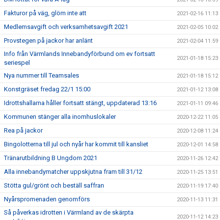
Fakturor på väg, glöm inte att
2021-02-16 11:13
Medlemsavgift och verksamhetsavgift 2021
2021-02-05 10:02
Provstegen på jackor har anlänt
2021-02-04 11:59
Info från Värmlands Innebandyförbund om ev fortsatt
2021-01-18 15:23
seriespel
Nya nummer till Teamsales
2021-01-18 15:12
Konstgräset fredag 22/1 15:00
2021-01-12 13:08
Idrottshallarna håller fortsatt stängt, uppdaterad 13:16
2021-01-11 09:46
Kommunen stänger alla inomhuslokaler
2020-12-22 11:05
Rea på jackor
2020-12-08 11:24
Bingolotterna till jul och nyår har kommit till kansliet
2020-12-01 14:58
Tränarutbildning B Ungdom 2021
2020-11-26 12:42
Alla innebandymatcher uppskjutna fram till 31/12
2020-11-25 13:51
Stötta gul/grönt och beställ saffran
2020-11-19 17:40
Nyårspromenaden genomförs
2020-11-13 11:31
Så påverkas idrotten i Värmland av de skärpta
2020-11-12 14:23