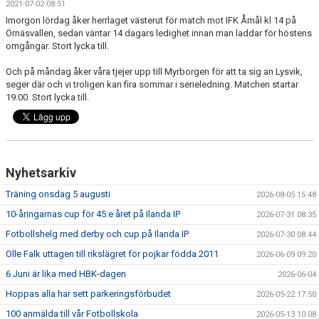
2021-07-02 08:51
FRISPARKEN
Imorgon lördag åker herrlaget västerut för match mot IFK Åmål kl 14 på
Örnäsvallen, sedan väntar 14 dagars ledighet innan man laddar för höstens
BLI MEDLEM
omgångar. Stort lycka till.
Och på måndag åker våra tjejer upp till Myrborgen för att ta sig an Lysvik,
MATCHER
seger där och vi troligen kan fira sommar i serieledning. Matchen startar
19.00. Stort lycka till.
KONTAKTER & LAG
FÖRENINGSDOKUMENT_GAMLA
SPONSORER
Nyhetsarkiv
Träning onsdag 5 augusti
FÖRENINGSDOKUMENT
2026-08-05 15:48
10-åringarnas cup för 45:e året på Ilanda IP
2026-07-31 08:35
Fotbollshelg med derby och cup på Ilanda IP
2026-07-30 08:44
Olle Falk uttagen till rikslägret för pojkar födda 2011
2026-06-09 09:20
6 Juni är lika med HBK-dagen
2026-06-04
Hoppas alla har sett parkeringsförbudet
2026-05-22 17:50
100 anmälda till vår Fotbollskola
2026-05-13 10:08