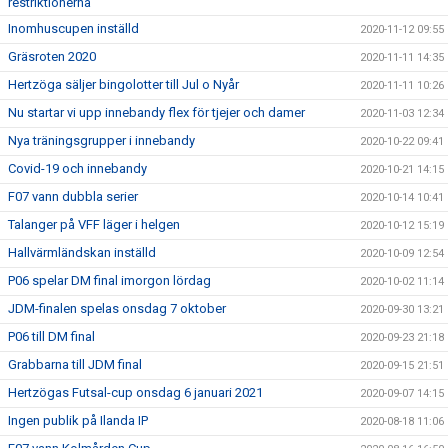
restriktionerna
Inomhuscupen inställd
2020-11-12 09:55
Gräsroten 2020
2020-11-11 14:35
Hertzöga säljer bingolotter till Jul o Nyår
2020-11-11 10:26
Nu startar vi upp innebandy flex för tjejer och damer
2020-11-03 12:34
Nya träningsgrupper i innebandy
2020-10-22 09:41
Covid-19 och innebandy
2020-10-21 14:15
F07 vann dubbla serier
2020-10-14 10:41
Talanger på VFF läger i helgen
2020-10-12 15:19
Hallvärmländskan inställd
2020-10-09 12:54
P06 spelar DM final imorgon lördag
2020-10-02 11:14
JDM-finalen spelas onsdag 7 oktober
2020-09-30 13:21
P06 till DM final
2020-09-23 21:18
Grabbarna till JDM final
2020-09-15 21:51
Hertzögas Futsal-cup onsdag 6 januari 2021
2020-09-07 14:15
Ingen publik på Ilanda IP
2020-08-18 11:06