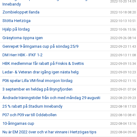
2022-10-20 14:09
Innebandy
Zombieloppet Ilanda
2022-10-18 08:20
Stötta Hertzöga
2022-10-13 10:51
Hjälp på lördag
2022-10-06 15:56
Gräsytorna öppna igen
2022-09-26 08:14
Genrepet 9-åringarnas cup på söndag 25/9
2022-09-23 11:43
DM Herr HBK - IFKF 1-2
2022-09-13 11:08
HBK medlemmar får rabatt på Friskis & Svettis
2022-09-09 15:34
Ledar- & Veteran drar igång igen nästa helg
2022-09-09 10:23
P06 spelar Lilla VM-final imorgon lördag
2022-09-02 11:15
3 september en heldag på Bryngfjorden
2022-09-01 07:04
Ändrade träningstider från och med måndag 29 augusti
2022-08-23 09:23
25 % rabatt på Stadium Innebandy
2022-08-18 17:03
P07 och P09 var till Oddebollen
2022-08-10 08:41
10-åringarnas cup
2022-08-04 13:16
Nu är EM 2022 över och vi har vinnare i Hertzögas tips
2022-08-04 09:40