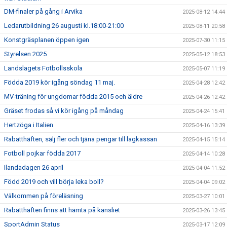
DM-finaler på gång i Arvika
2025-08-12 14:44
Ledarutbildning 26 augusti kl.18:00-21:00
2025-08-11 20:58
Konstgräsplanen öppen igen
2025-07-30 11:15
Styrelsen 2025
2025-05-12 18:53
Landslagets Fotbollsskola
2025-05-07 11:19
Födda 2019 kör igång söndag 11 maj.
2025-04-28 12:42
MV-träning för ungdomar födda 2015 och äldre
2025-04-26 12:42
Gräset frodas så vi kör igång på måndag
2025-04-24 15:41
Hertzöga i Italien
2025-04-16 13:39
Rabatthäften, sälj fler och tjäna pengar till lagkassan
2025-04-15 15:14
Fotboll pojkar födda 2017
2025-04-14 10:28
Ilandadagen 26 april
2025-04-04 11:52
Född 2019 och vill börja leka boll?
2025-04-04 09:02
Välkommen på föreläsning
2025-03-27 10:01
Rabatthäften finns att hämta på kansliet
2025-03-26 13:45
SportAdmin Status
2025-03-17 12:09