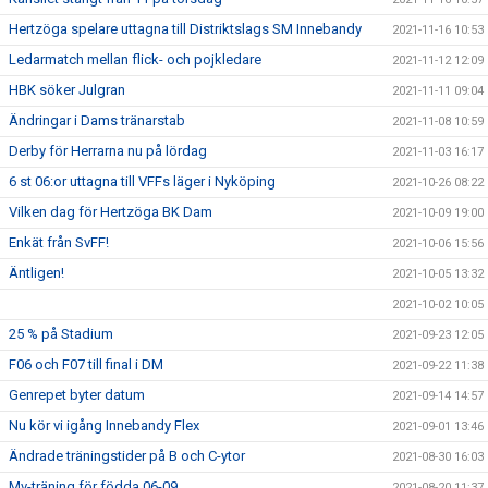
Hertzöga spelare uttagna till Distriktslags SM Innebandy
2021-11-16 10:53
Ledarmatch mellan flick- och pojkledare
2021-11-12 12:09
HBK söker Julgran
2021-11-11 09:04
Ändringar i Dams tränarstab
2021-11-08 10:59
Derby för Herrarna nu på lördag
2021-11-03 16:17
6 st 06:or uttagna till VFFs läger i Nyköping
2021-10-26 08:22
Vilken dag för Hertzöga BK Dam
2021-10-09 19:00
Enkät från SvFF!
2021-10-06 15:56
Äntligen!
2021-10-05 13:32
2021-10-02 10:05
25 % på Stadium
2021-09-23 12:05
F06 och F07 till final i DM
2021-09-22 11:38
Genrepet byter datum
2021-09-14 14:57
Nu kör vi igång Innebandy Flex
2021-09-01 13:46
Ändrade träningstider på B och C-ytor
2021-08-30 16:03
Mv-träning för födda 06-09
2021-08-20 11:37