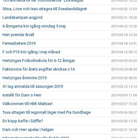
135 anmälda till vår fotbollsskola "Lira Blågult"
2019-05-02 16:22
Stina, Love och Isac uttagna till Svealandslägret
2019-05-02 15:03
Landskampen avgjord
2019-05-01 18:20
6-åringarna kör igång söndag 5 maj
2019-04-25 10:26
Herr premiär ikväll
2019-04-18 10:34
Feriearbetare 2019
2019-04-18 10:31
F och P13 kör igång i maj månad
2019-04-10 08:15
Hertzögas Fotbollsskola för 6-12 åringar
2019-04-09 09:42
Fakturorna för årets avgifter skickas v.14
2019-03-28 08:34
Hertzögas årsmöte 2019
2019-03-20 08:05
41 lag anmälda till säsongen 2019
2019-03-12 13:14
Inställt för Dam o Herr
2019-03-09 11:04
Välkommen till HBK Mattias!
2019-03-07 15:40
Tuva uttagen till regionalt läger med Pia Sundhage
2019-03-06 08:27
En köpp kaffe i Säffle?
2019-03-05 12:35
Dam och Herr spelar i helgen
2019-02-21 16:58