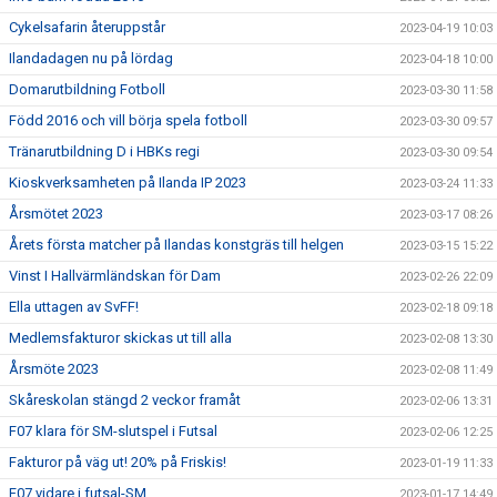
Cykelsafarin återuppstår
2023-04-19 10:03
Ilandadagen nu på lördag
2023-04-18 10:00
Domarutbildning Fotboll
2023-03-30 11:58
Född 2016 och vill börja spela fotboll
2023-03-30 09:57
Tränarutbildning D i HBKs regi
2023-03-30 09:54
Kioskverksamheten på Ilanda IP 2023
2023-03-24 11:33
Årsmötet 2023
2023-03-17 08:26
Årets första matcher på Ilandas konstgräs till helgen
2023-03-15 15:22
Vinst I Hallvärmländskan för Dam
2023-02-26 22:09
Ella uttagen av SvFF!
2023-02-18 09:18
Medlemsfakturor skickas ut till alla
2023-02-08 13:30
Årsmöte 2023
2023-02-08 11:49
Skåreskolan stängd 2 veckor framåt
2023-02-06 13:31
F07 klara för SM-slutspel i Futsal
2023-02-06 12:25
Fakturor på väg ut! 20% på Friskis!
2023-01-19 11:33
F07 vidare i futsal-SM
2023-01-17 14:49