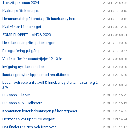
Hertzögakronan 2024!
2023-11-28 09:22
Kvaldags för herrlaget
2023-10-12 10:15
Hemmamatch på torsdag för innebandy herr
2023-10-10 10:12
Kval väntar för herrlaget
2023-10-09 12:26
ZOMBIELOPPET ILANDA 2023
2023-10-04 08:24
Hela Ilanda är grön-gult imorgon
2023-09-15 20:50
Fotografering på gång
2023-09-12 10:47
Vi söker fler innebandytjejer 12-13 år
2023-09-08 08:08
Invigning nya Ilandahallen
2023-08-29 20:00
Ilandas gräsytor öppna med restriktioner
2023-08-29 15:50
Ledar- och veteranfotboll & Innebandy startar nästa helg 2-
2023-08-25 08:33
3/9
F07 vann Lilla VM
2023-08-23 16:21
F09 vann cup i Hallsberg
2023-08-23 16:19
Kommunen byter belysningen på konstgräset
2023-08-23 14:05
Hertzögas VM-tips 2023 avgjort
2023-08-21 14:24
DM-finaler i helgen och framöver
2023-08-18 11:17