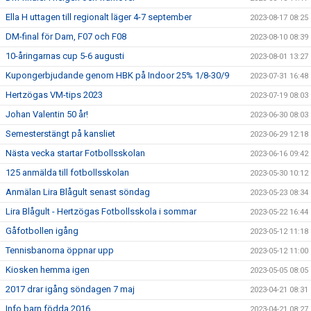
Ella H uttagen till regionalt läger 4-7 september
2023-08-17 08:25
DM-final för Dam, F07 och F08
2023-08-10 08:39
10-åringarnas cup 5-6 augusti
2023-08-01 13:27
Kupongerbjudande genom HBK på Indoor 25% 1/8-30/9
2023-07-31 16:48
Hertzögas VM-tips 2023
2023-07-19 08:03
Johan Valentin 50 år!
2023-06-30 08:03
Semesterstängt på kansliet
2023-06-29 12:18
Nästa vecka startar Fotbollsskolan
2023-06-16 09:42
125 anmälda till fotbollsskolan
2023-05-30 10:12
Anmälan Lira Blågult senast söndag
2023-05-23 08:34
Lira Blågult - Hertzögas Fotbollsskola i sommar
2023-05-22 16:44
Gåfotbollen igång
2023-05-12 11:18
Tennisbanorna öppnar upp
2023-05-12 11:00
Kiosken hemma igen
2023-05-05 08:05
2017 drar igång söndagen 7 maj
2023-04-21 08:31
Info barn födda 2016
2023-04-21 08:27