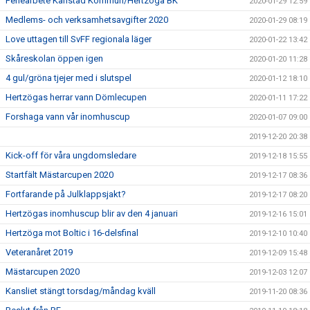
Feriearbete Karlstad Kommun/Hertzöga BK
2020-01-29 12:59
Medlems- och verksamhetsavgifter 2020
2020-01-29 08:19
Love uttagen till SvFF regionala läger
2020-01-22 13:42
Skåreskolan öppen igen
2020-01-20 11:28
4 gul/gröna tjejer med i slutspel
2020-01-12 18:10
Hertzögas herrar vann Dömlecupen
2020-01-11 17:22
Forshaga vann vår inomhuscup
2020-01-07 09:00
2019-12-20 20:38
Kick-off för våra ungdomsledare
2019-12-18 15:55
Startfält Mästarcupen 2020
2019-12-17 08:36
Fortfarande på Julklappsjakt?
2019-12-17 08:20
Hertzögas inomhuscup blir av den 4 januari
2019-12-16 15:01
Hertzöga mot Boltic i 16-delsfinal
2019-12-10 10:40
Veteranåret 2019
2019-12-09 15:48
Mästarcupen 2020
2019-12-03 12:07
Kansliet stängt torsdag/måndag kväll
2019-11-20 08:36