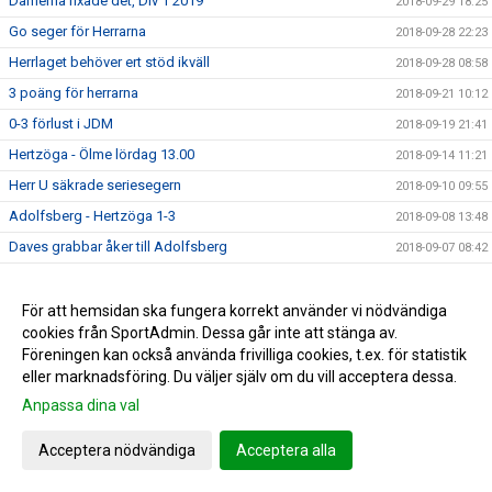
Damerna fixade det, Div 1 2019
2018-09-29 18:25
Go seger för Herrarna
2018-09-28 22:23
Herrlaget behöver ert stöd ikväll
2018-09-28 08:58
3 poäng för herrarna
2018-09-21 10:12
0-3 förlust i JDM
2018-09-19 21:41
Hertzöga - Ölme lördag 13.00
2018-09-14 11:21
Herr U säkrade seriesegern
2018-09-10 09:55
Adolfsberg - Hertzöga 1-3
2018-09-08 13:48
Daves grabbar åker till Adolfsberg
2018-09-07 08:42
JDM-final för våra tjejer
2018-09-05 14:56
Ödesmatch för herrlaget
För att hemsidan ska fungera korrekt använder vi nödvändiga
2018-08-31 12:48
cookies från SportAdmin. Dessa går inte att stänga av.
Pontus Johansson och Maria Busk inspirerar
2018-08-28 12:22
Föreningen kan också använda frivilliga cookies, t.ex. för statistik
Utlottade priser från Målkronan
2018-08-20 08:33
eller marknadsföring. Du väljer själv om du vill acceptera dessa.
Tung förlust för herrlaget mot FF
2018-08-18 15:00
Anpassa dina val
Hertzögakronan Lördag 18/8
2018-08-13 09:19
Acceptera nödvändiga
Acceptera alla
Seger 2-1 mot Bosna 92
2018-08-09 11:29