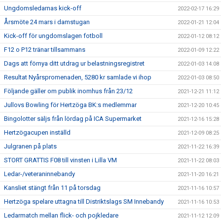
Ungdomsledarnas kick-off
2022-02-17 16:29
Årsmöte 24 mars i damstugan
2022-01-21 12:04
Kick-off för ungdomslagen fotboll
2022-01-12 08:12
F12 o P12 tränar tillsammans
2022-01-09 12:22
Dags att förnya ditt utdrag ur belastningsregistret
2022-01-03 14:08
Resultat Nyårspromenaden, 5280 kr samlade vi ihop
2022-01-03 08:50
Följande gäller om publik inomhus från 23/12
2021-12-21 11:12
Jullovs Bowling för Hertzöga BK:s medlemmar
2021-12-20 10:45
Bingolotter säljs från lördag på ICA Supermarket
2021-12-16 15:28
Hertzögacupen inställd
2021-12-09 08:25
Julgranen på plats
2021-11-22 16:39
STORT GRATTIS F08 till vinsten i Lilla VM
2021-11-22 08:03
Ledar-/veteraninnebandy
2021-11-20 16:21
Kansliet stängt från 11 på torsdag
2021-11-16 10:57
Hertzöga spelare uttagna till Distriktslags SM Innebandy
2021-11-16 10:53
Ledarmatch mellan flick- och pojkledare
2021-11-12 12:09