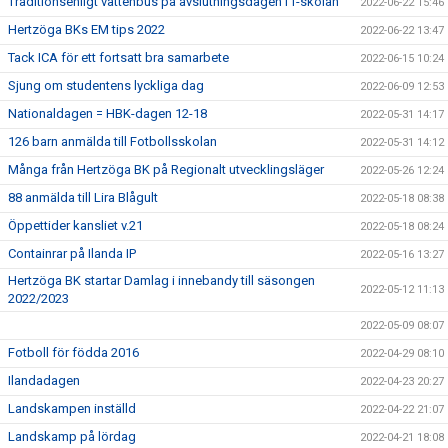
Traditionsenligt vattenbus på avslutningsdagen i f-skolan
2022-06-22 15:46
Hertzöga BKs EM tips 2022
2022-06-22 13:47
Tack ICA för ett fortsatt bra samarbete
2022-06-15 10:24
Sjung om studentens lyckliga dag
2022-06-09 12:53
Nationaldagen = HBK-dagen 12-18
2022-05-31 14:17
126 barn anmälda till Fotbollsskolan
2022-05-31 14:12
Många från Hertzöga BK på Regionalt utvecklingsläger
2022-05-26 12:24
88 anmälda till Lira Blågult
2022-05-18 08:38
Öppettider kansliet v.21
2022-05-18 08:24
Containrar på Ilanda IP
2022-05-16 13:27
Hertzöga BK startar Damlag i innebandy till säsongen
2022-05-12 11:13
2022/2023
2022-05-09 08:07
Fotboll för födda 2016
2022-04-29 08:10
Ilandadagen
2022-04-23 20:27
Landskampen inställd
2022-04-22 21:07
Landskamp på lördag
2022-04-21 18:08