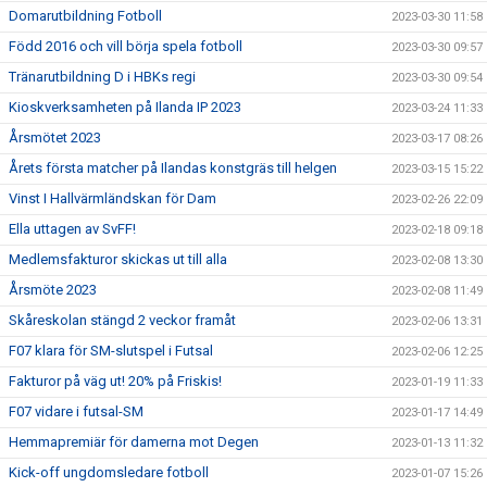
Domarutbildning Fotboll
2023-03-30 11:58
Född 2016 och vill börja spela fotboll
2023-03-30 09:57
Tränarutbildning D i HBKs regi
2023-03-30 09:54
Kioskverksamheten på Ilanda IP 2023
2023-03-24 11:33
Årsmötet 2023
2023-03-17 08:26
Årets första matcher på Ilandas konstgräs till helgen
2023-03-15 15:22
Vinst I Hallvärmländskan för Dam
2023-02-26 22:09
Ella uttagen av SvFF!
2023-02-18 09:18
Medlemsfakturor skickas ut till alla
2023-02-08 13:30
Årsmöte 2023
2023-02-08 11:49
Skåreskolan stängd 2 veckor framåt
2023-02-06 13:31
F07 klara för SM-slutspel i Futsal
2023-02-06 12:25
Fakturor på väg ut! 20% på Friskis!
2023-01-19 11:33
F07 vidare i futsal-SM
2023-01-17 14:49
Hemmapremiär för damerna mot Degen
2023-01-13 11:32
Kick-off ungdomsledare fotboll
2023-01-07 15:26