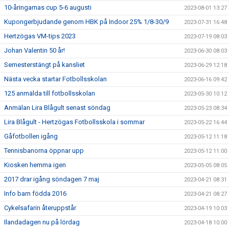
10-åringarnas cup 5-6 augusti
2023-08-01 13:27
Kupongerbjudande genom HBK på Indoor 25% 1/8-30/9
2023-07-31 16:48
Hertzögas VM-tips 2023
2023-07-19 08:03
Johan Valentin 50 år!
2023-06-30 08:03
Semesterstängt på kansliet
2023-06-29 12:18
Nästa vecka startar Fotbollsskolan
2023-06-16 09:42
125 anmälda till fotbollsskolan
2023-05-30 10:12
Anmälan Lira Blågult senast söndag
2023-05-23 08:34
Lira Blågult - Hertzögas Fotbollsskola i sommar
2023-05-22 16:44
Gåfotbollen igång
2023-05-12 11:18
Tennisbanorna öppnar upp
2023-05-12 11:00
Kiosken hemma igen
2023-05-05 08:05
2017 drar igång söndagen 7 maj
2023-04-21 08:31
Info barn födda 2016
2023-04-21 08:27
Cykelsafarin återuppstår
2023-04-19 10:03
Ilandadagen nu på lördag
2023-04-18 10:00