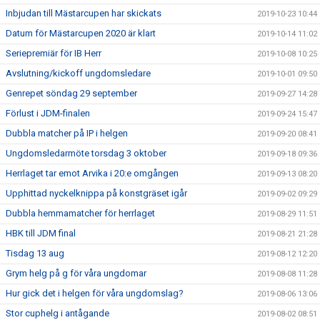
Inbjudan till Mästarcupen har skickats
2019-10-23 10:44
Datum för Mästarcupen 2020 är klart
2019-10-14 11:02
Seriepremiär för IB Herr
2019-10-08 10:25
Avslutning/kickoff ungdomsledare
2019-10-01 09:50
Genrepet söndag 29 september
2019-09-27 14:28
Förlust i JDM-finalen
2019-09-24 15:47
Dubbla matcher på IP i helgen
2019-09-20 08:41
Ungdomsledarmöte torsdag 3 oktober
2019-09-18 09:36
Herrlaget tar emot Arvika i 20:e omgången
2019-09-13 08:20
Upphittad nyckelknippa på konstgräset igår
2019-09-02 09:29
Dubbla hemmamatcher för herrlaget
2019-08-29 11:51
HBK till JDM final
2019-08-21 21:28
Tisdag 13 aug
2019-08-12 12:20
Grym helg på g för våra ungdomar
2019-08-08 11:28
Hur gick det i helgen för våra ungdomslag?
2019-08-06 13:06
Stor cuphelg i antågande
2019-08-02 08:51