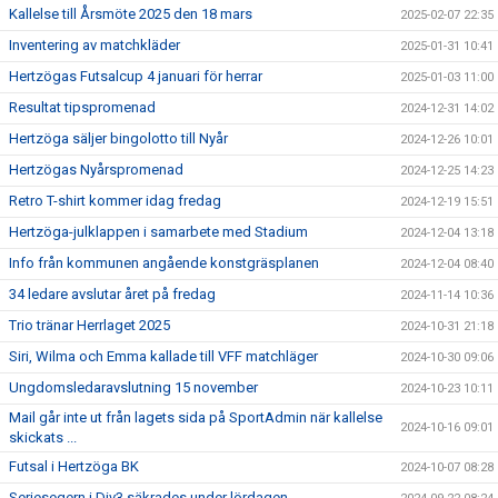
Kallelse till Årsmöte 2025 den 18 mars
2025-02-07 22:35
Inventering av matchkläder
2025-01-31 10:41
Hertzögas Futsalcup 4 januari för herrar
2025-01-03 11:00
Resultat tipspromenad
2024-12-31 14:02
Hertzöga säljer bingolotto till Nyår
2024-12-26 10:01
Hertzögas Nyårspromenad
2024-12-25 14:23
Retro T-shirt kommer idag fredag
2024-12-19 15:51
Hertzöga-julklappen i samarbete med Stadium
2024-12-04 13:18
Info från kommunen angående konstgräsplanen
2024-12-04 08:40
34 ledare avslutar året på fredag
2024-11-14 10:36
Trio tränar Herrlaget 2025
2024-10-31 21:18
Siri, Wilma och Emma kallade till VFF matchläger
2024-10-30 09:06
Ungdomsledaravslutning 15 november
2024-10-23 10:11
Mail går inte ut från lagets sida på SportAdmin när kallelse
2024-10-16 09:01
skickats ...
Futsal i Hertzöga BK
2024-10-07 08:28
Seriesegern i Div3 säkrades under lördagen