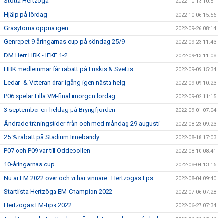
Stötta Hertzöga
2022-10-13 10:51
Hjälp på lördag
2022-10-06 15:56
Gräsytorna öppna igen
2022-09-26 08:14
Genrepet 9-åringarnas cup på söndag 25/9
2022-09-23 11:43
DM Herr HBK - IFKF 1-2
2022-09-13 11:08
HBK medlemmar får rabatt på Friskis & Svettis
2022-09-09 15:34
Ledar- & Veteran drar igång igen nästa helg
2022-09-09 10:23
P06 spelar Lilla VM-final imorgon lördag
2022-09-02 11:15
3 september en heldag på Bryngfjorden
2022-09-01 07:04
Ändrade träningstider från och med måndag 29 augusti
2022-08-23 09:23
25 % rabatt på Stadium Innebandy
2022-08-18 17:03
P07 och P09 var till Oddebollen
2022-08-10 08:41
10-åringarnas cup
2022-08-04 13:16
Nu är EM 2022 över och vi har vinnare i Hertzögas tips
2022-08-04 09:40
Startlista Hertzöga EM-Champion 2022
2022-07-06 07:28
Hertzögas EM-tips 2022
2022-06-27 07:34