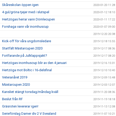
Skåreskolan öppen igen
2020-01-20 11:28
4 gul/gröna tjejer med i slutspel
2020-01-12 18:10
Hertzögas herrar vann Dömlecupen
2020-01-11 17:22
Forshaga vann vår inomhuscup
2020-01-07 09:00
2019-12-20 20:38
Kick-off för våra ungdomsledare
2019-12-18 15:55
Startfält Mästarcupen 2020
2019-12-17 08:36
Fortfarande på Julklappsjakt?
2019-12-17 08:20
Hertzögas inomhuscup blir av den 4 januari
2019-12-16 15:01
Hertzöga mot Boltic i 16-delsfinal
2019-12-10 10:40
Veteranåret 2019
2019-12-09 15:48
Mästarcupen 2020
2019-12-03 12:07
Kansliet stängt torsdag/måndag kväll
2019-11-20 08:36
Beslut från RF
2019-11-19 18:18
Gräsroten levererar igen!
2019-11-13 12:08
Serieförslag Damer div 2 V Svealand
2019-11-07 10:21