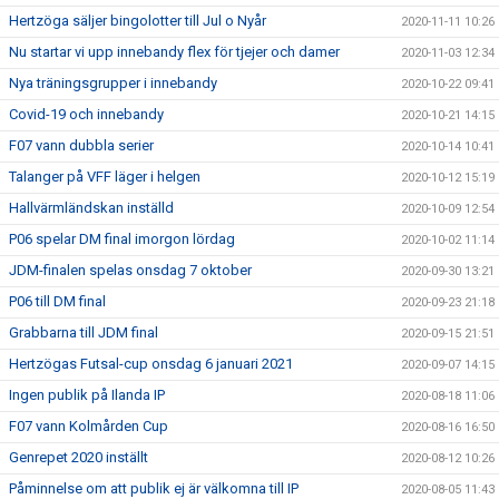
Hertzöga säljer bingolotter till Jul o Nyår
2020-11-11 10:26
Nu startar vi upp innebandy flex för tjejer och damer
2020-11-03 12:34
Nya träningsgrupper i innebandy
2020-10-22 09:41
Covid-19 och innebandy
2020-10-21 14:15
F07 vann dubbla serier
2020-10-14 10:41
Talanger på VFF läger i helgen
2020-10-12 15:19
Hallvärmländskan inställd
2020-10-09 12:54
P06 spelar DM final imorgon lördag
2020-10-02 11:14
JDM-finalen spelas onsdag 7 oktober
2020-09-30 13:21
P06 till DM final
2020-09-23 21:18
Grabbarna till JDM final
2020-09-15 21:51
Hertzögas Futsal-cup onsdag 6 januari 2021
2020-09-07 14:15
Ingen publik på Ilanda IP
2020-08-18 11:06
F07 vann Kolmården Cup
2020-08-16 16:50
Genrepet 2020 inställt
2020-08-12 10:26
Påminnelse om att publik ej är välkomna till IP
2020-08-05 11:43