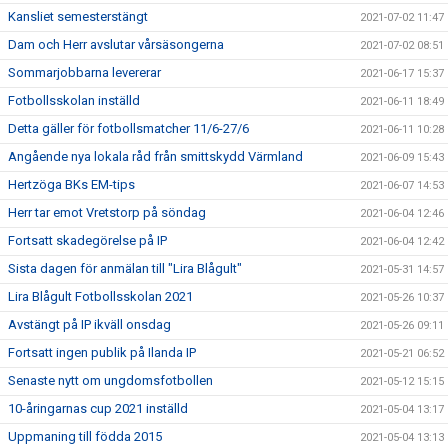
Kansliet semesterstängt
2021-07-02 11:47
Dam och Herr avslutar vårsäsongerna
2021-07-02 08:51
Sommarjobbarna levererar
2021-06-17 15:37
Fotbollsskolan inställd
2021-06-11 18:49
Detta gäller för fotbollsmatcher 11/6-27/6
2021-06-11 10:28
Angående nya lokala råd från smittskydd Värmland
2021-06-09 15:43
Hertzöga BKs EM-tips
2021-06-07 14:53
Herr tar emot Vretstorp på söndag
2021-06-04 12:46
Fortsatt skadegörelse på IP
2021-06-04 12:42
Sista dagen för anmälan till "Lira Blågult"
2021-05-31 14:57
Lira Blågult Fotbollsskolan 2021
2021-05-26 10:37
Avstängt på IP ikväll onsdag
2021-05-26 09:11
Fortsatt ingen publik på Ilanda IP
2021-05-21 06:52
Senaste nytt om ungdomsfotbollen
2021-05-12 15:15
10-åringarnas cup 2021 inställd
2021-05-04 13:17
Uppmaning till födda 2015
2021-05-04 13:13