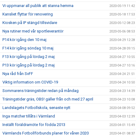
Vi uppmanar all publik att stanna hemma
2020-05-19 11:42
Kansliet flyttar för renovering
2020-05-18 17:53
Kiosken på IP stängd tillsvidare
2020-05-12 08:23
Nya rutiner med vår sportleverantör
2020-05-06 08:53
P14 kör igång den 10 maj
2020-04-29 12:28
F14 kör igång söndag 10 maj
2020-04-28 09:15
F13 kör igång på lördag 2 maj
2020-04-27 10:55
P13 kör igång på lördag 2 maj
2020-04-27 10:16
Nya råd från SvFF
2020-04-24 21:51
Viktig information om COVID-19
2020-04-24 10:50
Sommarens träningstider redan på måndag
2020-04-23 14:39
Träningstider gräs, OBS! gäller från och med 27 april
2020-04-23 10:08
Landslagets Fotbollskola, senaste nytt
2020-04-08 09:52
Inga matcher tillåts i Värmland
2020-04-03 12:39
Inställt föräldramöte för födda 2013
2020-04-01 15:49
Värmlands Fotbollförbunds planer för våren 2020
2020-04-01 08:37