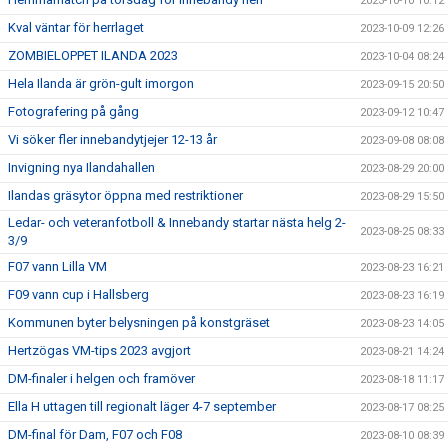
2023-10-10 10:12
Kval väntar för herrlaget
2023-10-09 12:26
ZOMBIELOPPET ILANDA 2023
2023-10-04 08:24
Hela Ilanda är grön-gult imorgon
2023-09-15 20:50
Fotografering på gång
2023-09-12 10:47
Vi söker fler innebandytjejer 12-13 år
2023-09-08 08:08
Invigning nya Ilandahallen
2023-08-29 20:00
Ilandas gräsytor öppna med restriktioner
2023-08-29 15:50
Ledar- och veteranfotboll & Innebandy startar nästa helg 2-
2023-08-25 08:33
3/9
F07 vann Lilla VM
2023-08-23 16:21
F09 vann cup i Hallsberg
2023-08-23 16:19
Kommunen byter belysningen på konstgräset
2023-08-23 14:05
Hertzögas VM-tips 2023 avgjort
2023-08-21 14:24
DM-finaler i helgen och framöver
2023-08-18 11:17
Ella H uttagen till regionalt läger 4-7 september
2023-08-17 08:25
DM-final för Dam, F07 och F08
2023-08-10 08:39