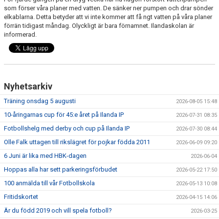
FRISPARKEN
som förser våra planer med vatten. De sänker ner pumpen och drar sönder
elkablarna. Detta betyder att vi inte kommer att få ngt vatten på våra planer
förrän tidigast måndag. Olyckligt är bara förnamnet. Ilandaskolan är
BLI MEDLEM
informerad.
MATCHER
KONTAKTER & LAG
Nyhetsarkiv
FÖRENINGSDOKUMENT_GAMLA
Träning onsdag 5 augusti
2026-08-05 15:48
SPONSORER
10-åringarnas cup för 45:e året på Ilanda IP
2026-07-31 08:35
Fotbollshelg med derby och cup på Ilanda IP
2026-07-30 08:44
FÖRENINGSDOKUMENT
Olle Falk uttagen till rikslägret för pojkar födda 2011
2026-06-09 09:20
6 Juni är lika med HBK-dagen
2026-06-04
Hoppas alla har sett parkeringsförbudet
2026-05-22 17:50
100 anmälda till vår Fotbollskola
2026-05-13 10:08
Fritidskortet
2026-04-15 14:06
Är du född 2019 och vill spela fotboll?
2026-03-25