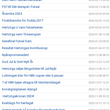
2024-02-13 08:48
F07 till SM-slutspel i Futsal
2024-02-13 08:33
Årsmöte 2024
2024-02-09 09:03
Föräldramöte för födda 2017
2024-02-05 15:43
Hertzöga U vann futsalserien
2024-02-05 09:59
Hertzöga vann Tössecupen
2024-01-28 16:58
Seriefinal Futsal Dam
2024-01-24 08:05
Resultat Hertzögas Inomhuscup
2024-01-06 07:29
Nyårspromenaden!
2023-12-28 08:25
God Jul & Gott Nytt År
2023-12-22 12:59
Hertzöga säljer Bingolotter till Jul/Nyår
2023-12-08 10:17
Lottningen klar för HBK-cupen den 6 januari
2023-12-08 08:37
7 st HBK-tjejer uttagna till Värmlandslaget
2023-12-07 16:01
Konstgräsplanen stängd
2023-11-28 13:36
Hertzögakronan 2024!
2023-11-28 09:22
Kvaldags för herrlaget
2023-10-12 10:15
Hemmamatch på torsdag för innebandy herr