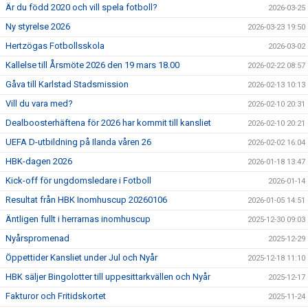
Är du född 2020 och vill spela fotboll?
2026-03-25
Ny styrelse 2026
2026-03-23 19:50
Hertzögas Fotbollsskola
2026-03-02
Kallelse till Årsmöte 2026 den 19 mars 18.00
2026-02-22 08:57
Gåva till Karlstad Stadsmission
2026-02-13 10:13
Vill du vara med?
2026-02-10 20:31
Dealboosterhäftena för 2026 har kommit till kansliet
2026-02-10 20:21
UEFA D-utbildning på Ilanda våren 26
2026-02-02 16:04
HBK-dagen 2026
2026-01-18 13:47
Kick-off för ungdomsledare i Fotboll
2026-01-14
Resultat från HBK Inomhuscup 20260106
2026-01-05 14:51
Äntligen fullt i herrarnas inomhuscup
2025-12-30 09:03
Nyårspromenad
2025-12-29
Öppettider Kansliet under Jul och Nyår
2025-12-18 11:10
HBK säljer Bingolotter till uppesittarkvällen och Nyår
2025-12-17
Fakturor och Fritidskortet
2025-11-24