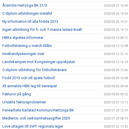
Årsmöte Hertzöga BK 31/3
2020-03-27 10:40
C diplom utbildningen inställd
2020-03-26 14:54
Ny information till alla födda 2013
2020-03-26 14:21
Ingen utbildning för 5- och 7-manna ledare ikväll
2020-03-25 14:15
HBKs styrelse informerar
2020-03-19 08:15
Fotbollsträning o match tillåts
2020-03-13 15:08
Innebandysäsongen över
2020-03-12 21:16
Landskampen mot Kongsvinger uppskjuten
2020-03-12 16:19
C-diplom utbildning för fotbollstränare
2020-03-09 15:46
Född 2013 och vill spela fotboll
2020-03-09 10:08
43 anmälda HBK-lag till seriespel
2020-03-06 09:04
Fakturor på gång
2020-03-05 09:52
Ursäkta fakturaproblemen
2020-02-27 13:13
Feriearbete Karlstad Kommun/Hertzöga BK
2020-01-29 12:59
Medlems- och verksamhetsavgifter 2020
2020-01-29 08:19
Love uttagen till SvFF regionala läger
2020-01-22 13:42