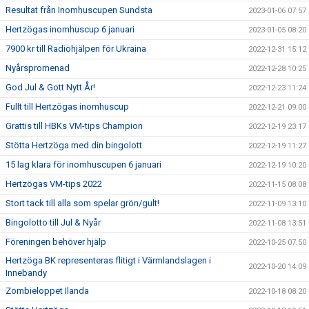
Resultat från Inomhuscupen Sundsta
2023-01-06 07:57
Hertzögas inomhuscup 6 januari
2023-01-05 08:20
7900 kr till Radiohjälpen för Ukraina
2022-12-31 15:12
Nyårspromenad
2022-12-28 10:25
God Jul & Gott Nytt År!
2022-12-23 11:24
Fullt till Hertzögas inomhuscup
2022-12-21 09:00
Grattis till HBKs VM-tips Champion
2022-12-19 23:17
Stötta Hertzöga med din bingolott
2022-12-19 11:27
15 lag klara för inomhuscupen 6 januari
2022-12-19 10:20
Hertzögas VM-tips 2022
2022-11-15 08:08
Stort tack till alla som spelar grön/gult!
2022-11-09 13:10
Bingolotto till Jul & Nyår
2022-11-08 13:51
Föreningen behöver hjälp
2022-10-25 07:50
Hertzöga BK representeras flitigt i Värmlandslagen i
2022-10-20 14:09
Innebandy
Zombieloppet Ilanda
2022-10-18 08:20