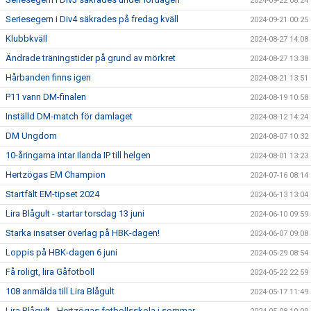
2024-09-22 08:24
Seriesegern i Div4 säkrades på fredag kväll
2024-09-21 00:25
Klubbkväll
2024-08-27 14:08
Ändrade träningstider på grund av mörkret
2024-08-27 13:38
Hårbanden finns igen
2024-08-21 13:51
P11 vann DM-finalen
2024-08-19 10:58
Inställd DM-match för damlaget
2024-08-12 14:24
DM Ungdom
2024-08-07 10:32
10-åringarna intar Ilanda IP till helgen
2024-08-01 13:23
Hertzögas EM Champion
2024-07-16 08:14
Startfält EM-tipset 2024
2024-06-13 13:04
Lira Blågult - startar torsdag 13 juni
2024-06-10 09:59
Starka insatser överlag på HBK-dagen!
2024-06-07 09:08
Loppis på HBK-dagen 6 juni
2024-05-29 08:54
Få roligt, lira Gåfotboll
2024-05-22 22:59
108 anmälda till Lira Blågult
2024-05-17 11:49
Lira Blågult - Hertzögas fotbollsskola i sommar