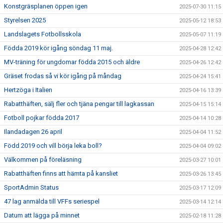
Konstgräsplanen öppen igen
2025-07-30 11:15
Styrelsen 2025
2025-05-12 18:53
Landslagets Fotbollsskola
2025-05-07 11:19
Födda 2019 kör igång söndag 11 maj.
2025-04-28 12:42
MV-träning för ungdomar födda 2015 och äldre
2025-04-26 12:42
Gräset frodas så vi kör igång på måndag
2025-04-24 15:41
Hertzöga i Italien
2025-04-16 13:39
Rabatthäften, sälj fler och tjäna pengar till lagkassan
2025-04-15 15:14
Fotboll pojkar födda 2017
2025-04-14 10:28
Ilandadagen 26 april
2025-04-04 11:52
Född 2019 och vill börja leka boll?
2025-04-04 09:02
Välkommen på föreläsning
2025-03-27 10:01
Rabatthäften finns att hämta på kansliet
2025-03-26 13:45
SportAdmin Status
2025-03-17 12:09
47 lag anmälda till VFFs seriespel
2025-03-14 12:14
Datum att lägga på minnet
2025-02-18 11:28