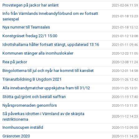
Provstegen på jackor har anlänt
2021-02-04 11:59
Info från Värmlands Innebandyförbund om ev fortsatt
2021-01-18 15:23
seriespel
Nya nummer till Teamsales
2021-01-18 15:12
Konstgräset fredag 22/1 15:00
2021-01-12 13:08
Idrottshallarna håller fortsatt stängt, uppdaterad 13:16
2021-01-11 09:46
Kommunen stänger alla inomhuslokaler
2020-12-22 11:05
Rea på jackor
2020-12-08 11:24
Bingolotterna till jul och nyår har kommit till kansliet
2020-12-01 14:58
Tränarutbildning B Ungdom 2021
2020-11-26 12:42
Alla innebandymatcher uppskjutna fram till 31/12
2020-11-25 13:51
Stötta gul/grönt och beställ saffran
2020-11-19 17:40
Nyårspromenaden genomförs
2020-11-13 11:31
Så påverkas idrotten i Värmland av de skärpta
2020-11-12 14:23
restriktionerna
Inomhuscupen inställd
2020-11-12 09:55
Gräsroten 2020
2020-11-11 14:35