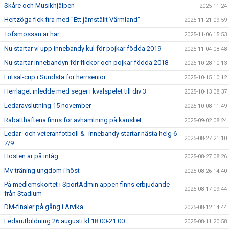
Skåre och Musikhjälpen
2025-11-24
Hertzöga fick fira med "Ett jämställt Värmland"
2025-11-21 09:59
Tofsmössan är här
2025-11-06 15:53
Nu startar vi upp innebandy kul för pojkar födda 2019
2025-11-04 08:48
Nu startar innebandyn för flickor och pojkar födda 2018
2025-10-28 10:13
Futsal-cup i Sundsta för herrsenior
2025-10-15 10:12
Herrlaget inledde med seger i kvalspelet till div 3
2025-10-13 08:37
Ledaravslutning 15 november
2025-10-08 11:49
Rabatthäftena finns för avhämtning på kansliet
2025-09-02 08:24
Ledar- och veteranfotboll & -innebandy startar nästa helg 6-
2025-08-27 21:10
7/9
Hösten är på intåg
2025-08-27 08:26
Mv-träning ungdom i höst
2025-08-26 14:40
På medlemskortet i SportAdmin appen finns erbjudande
2025-08-17 09:44
från Stadium
DM-finaler på gång i Arvika
2025-08-12 14:44
Ledarutbildning 26 augusti kl.18:00-21:00
2025-08-11 20:58