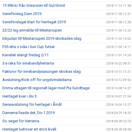
15 996 kr från Gräsroten till Gul/Grönt
2018-11-14 11:38
Serieförslag Dam 2019
2018-11-08 12:31
Serieförslaget klart för herrlaget 2019
2018-11-08 12:28
22/22 lag anmälda till Mästarcupen
2018-11-06 15:25
Inbjudan till Mästarcupen 2019 skickades idag
2018-11-05 14:02
F05 etta o tvåa i Sun Cup futsal
2018-11-04 14:11
Kansliet stängt fredag 2/11
2018-11-01 14:24
3:e raka för innebandyherrarna
2018-10-22 08:31
Fakturor för innebandysäsongen skickas idag
2018-10-15 15:21
Avslutning/Kick-off för ungdomsledarna
2018-10-12 09:56
Emma uttagen till regionalt läger med Pia Sundhage
2018-10-08 14:27
Herrlaget kvar i div 3
2018-10-07 21:04
Serieavslutning för herrlaget i Åmål
2018-10-04 15:27
Damerna fixade det, Div 1 2019
2018-09-29 18:25
Go seger för Herrarna
2018-09-28 22:23
Herrlaget behöver ert stöd ikväll
2018-09-28 08:58