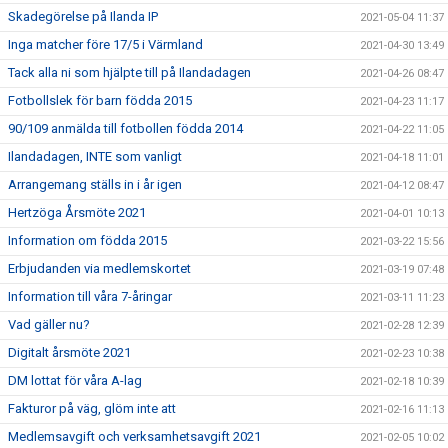
Skadegörelse på Ilanda IP
2021-05-04 11:37
Inga matcher före 17/5 i Värmland
2021-04-30 13:49
Tack alla ni som hjälpte till på Ilandadagen
2021-04-26 08:47
Fotbollslek för barn födda 2015
2021-04-23 11:17
90/109 anmälda till fotbollen födda 2014
2021-04-22 11:05
Ilandadagen, INTE som vanligt
2021-04-18 11:01
Arrangemang ställs in i år igen
2021-04-12 08:47
Hertzöga Årsmöte 2021
2021-04-01 10:13
Information om födda 2015
2021-03-22 15:56
Erbjudanden via medlemskortet
2021-03-19 07:48
Information till våra 7-åringar
2021-03-11 11:23
Vad gäller nu?
2021-02-28 12:39
Digitalt årsmöte 2021
2021-02-23 10:38
DM lottat för våra A-lag
2021-02-18 10:39
Fakturor på väg, glöm inte att
2021-02-16 11:13
Medlemsavgift och verksamhetsavgift 2021
2021-02-05 10:02