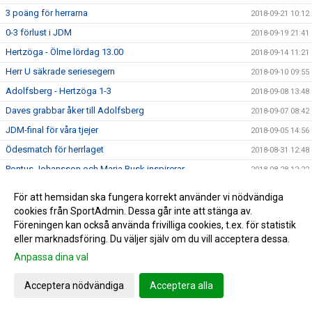
3 poäng för herrarna
2018-09-21 10:12
0-3 förlust i JDM
2018-09-19 21:41
Hertzöga - Ölme lördag 13.00
2018-09-14 11:21
Herr U säkrade seriesegern
2018-09-10 09:55
Adolfsberg - Hertzöga 1-3
2018-09-08 13:48
Daves grabbar åker till Adolfsberg
2018-09-07 08:42
JDM-final för våra tjejer
2018-09-05 14:56
Ödesmatch för herrlaget
2018-08-31 12:48
Pontus Johansson och Maria Busk inspirerar
2018-08-28 12:22
Utlottade priser från Målkronan
2018-08-20 08:33
För att hemsidan ska fungera korrekt använder vi nödvändiga
Tung förlust för herrlaget mot FF
2018-08-18 15:00
cookies från SportAdmin. Dessa går inte att stänga av.
Föreningen kan också använda frivilliga cookies, t.ex. för statistik
Hertzögakronan Lördag 18/8
2018-08-13 09:19
eller marknadsföring. Du väljer själv om du vill acceptera dessa.
Seger 2-1 mot Bosna 92
2018-08-09 11:29
Anpassa dina val
Mv utbildning flyttad
2018-08-07 17:34
Acceptera nödvändiga
Acceptera alla
10-åringarnas Cup 2018
2018-08-07 08:50
Japan tränar på Ilanda IP
2018-08-06 14:23