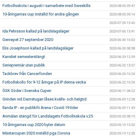
Fotbollsskola i augusti i samarbete med Sweskills
2020-08-05 09:47
10-åringarnas cup inställd för andra gången
2020-08-05 09:14
2020-07-24 15:45
Ida Pehrsson kallad på landslagsläger
2020-07-06 13:41
Genrepet 27 september 2020
2020-06-30 10:02
Elis Josephson kallad på landslagsläger
2020-06-30 08:38
Kansliet semesterstängt
2020-06-29 12:39
Seriepremiär utan publik
2020-06-25 13:57
Tackbrev från Cancerfonden
2020-06-24 10:24
Fotbollskollo för 9-12 åringar på IP denna vecka
2020-06-22 10:34
ÖSK Söder i Svenska Cupen
2020-06-11 08:22
Grinden vid Damstugan låses kvälls- och helgtid
2020-06-09 12:58
Ilanda IP - en publikfri Arena i Covid-19 tider
2020-06-09 11:49
Anmälan stängd för Landslagets Fotbollsskola v.25
2020-05-20 08:19
10-åringarnas cup 2020 byter datum
2020-05-19 15:02
Mästarcupen 2020 inställd pga Corona
2020-05-19 12:20