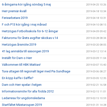
6-åringarna kör igång söndag 5 maj
2019-04-25 10:26
Herr premiär ikväll
2019-04-18 10:34
Feriearbetare 2019
2019-04-18 10:31
F och P13 kör igång i maj månad
2019-04-10 08:15
Hertzögas Fotbollsskola för 6-12 åringar
2019-04-09 09:42
Fakturorna för årets avgifter skickas v.14
2019-03-28 08:34
Hertzögas årsmöte 2019
2019-03-20 08:05
41 lag anmälda till säsongen 2019
2019-03-12 13:14
Inställt för Dam o Herr
2019-03-09 11:04
Välkommen till HBK Mattias!
2019-03-07 15:40
Tuva uttagen till regionalt läger med Pia Sundhage
2019-03-06 08:27
En köpp kaffe i Säffle?
2019-03-05 12:35
Dam och Herr spelar i helgen
2019-02-21 16:58
Informationsmöte för alla födda 2012
2019-02-15 11:01
Ledarresa för ungdomsledarna
2019-02-15 10:59
Startfältet Mästarcupen 2019
2019-01-31 14:28