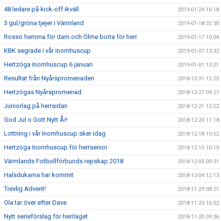
48 ledare på kick-off ikväll
2019-01-24 16:18
3 gul/gröna tjejer i Värmland
2019-01-18 22:30
Rossö hemma för dam och Ölme borta för herr
2019-01-17 10:04
KBK segrade i vår inomhuscup
2019-01-07 13:32
Hertzöga Inomhuscup 6 januari
2019-01-01 13:01
Resultat från Nyårspromenaden
2018-12-31 15:25
Hertzögas Nyårspromenad
2018-12-27 09:27
Juniorlag på herrsidan
2018-12-21 12:52
God Jul o Gott Nytt År!
2018-12-20 11:18
Lottning i vår Inomhuscup sker idag
2018-12-18 10:52
Hertzöga Inomhuscup för herrsenior
2018-12-10 10:10
Värmlands Fotbollförbunds repskap 2018
2018-12-05 09:31
Halsdukarna har kommit
2018-12-04 12:13
Trevlig Advent!
2018-11-29 08:21
Ola tar över efter Dave
2018-11-23 16:02
Nytt serieförslag för herrlaget
2018-11-20 09:36