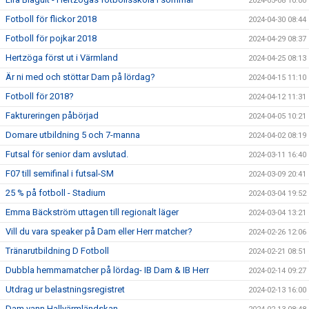
2024-05-08 10:00
Fotboll för flickor 2018
2024-04-30 08:44
Fotboll för pojkar 2018
2024-04-29 08:37
Hertzöga först ut i Värmland
2024-04-25 08:13
Är ni med och stöttar Dam på lördag?
2024-04-15 11:10
Fotboll för 2018?
2024-04-12 11:31
Faktureringen påbörjad
2024-04-05 10:21
Domare utbildning 5 och 7-manna
2024-04-02 08:19
Futsal för senior dam avslutad.
2024-03-11 16:40
F07 till semifinal i futsal-SM
2024-03-09 20:41
25 % på fotboll - Stadium
2024-03-04 19:52
Emma Bäckström uttagen till regionalt läger
2024-03-04 13:21
Vill du vara speaker på Dam eller Herr matcher?
2024-02-26 12:06
Tränarutbildning D Fotboll
2024-02-21 08:51
Dubbla hemmamatcher på lördag- IB Dam & IB Herr
2024-02-14 09:27
Utdrag ur belastningsregistret
2024-02-13 16:00
Dam vann Hallvärmländskan