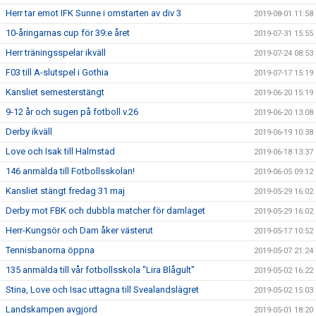
Herr tar emot IFK Sunne i omstarten av div 3
2019-08-01 11:58
10-åringarnas cup för 39:e året
2019-07-31 15:55
Herr träningsspelar ikväll
2019-07-24 08:53
F03 till A-slutspel i Gothia
2019-07-17 15:19
Kansliet semesterstängt
2019-06-20 15:19
9-12 år och sugen på fotboll v.26
2019-06-20 13:08
Derby ikväll
2019-06-19 10:38
Love och Isak till Halmstad
2019-06-18 13:37
146 anmälda till Fotbollsskolan!
2019-06-05 09:12
Kansliet stängt fredag 31 maj
2019-05-29 16:02
Derby mot FBK och dubbla matcher för damlaget
2019-05-29 16:02
Herr-Kungsör och Dam åker västerut
2019-05-17 10:52
Tennisbanorna öppna
2019-05-07 21:24
135 anmälda till vår fotbollsskola "Lira Blågult"
2019-05-02 16:22
Stina, Love och Isac uttagna till Svealandslägret
2019-05-02 15:03
Landskampen avgjord
2019-05-01 18:20