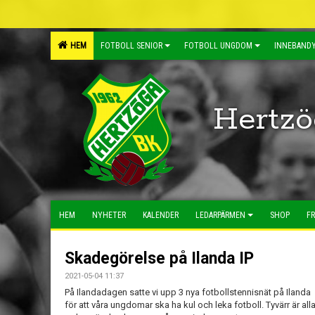
HEM
FOTBOLL SENIOR
FOTBOLL UNGDOM
INNEBANDY
Hertzö
HEM
NYHETER
KALENDER
LEDARPÄRMEN
SHOP
FR
Skadegörelse på Ilanda IP
2021-05-04 11:37
På Ilandadagen satte vi upp 3 nya fotbollstennisnät på Ilanda
för att våra ungdomar ska ha kul och leka fotboll. Tyvärr är all