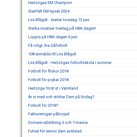
Hertzögas EM Champion
Startfält EM-tipset 2024
Lira Blågult - startar torsdag 13 juni
Starka insatser överlag på HBK-dagen!
Loppis på HBK-dagen 6 juni
Få roligt, lira Gåfotboll
108 anmälda till Lira Blågult
Lira Blågult - Hertzögas fotbollsskola i sommar
Fotboll för flickor 2018
Fotboll för pojkar 2018
Hertzöga först ut i Värmland
Är ni med och stöttar Dam på lördag?
Fotboll för 2018?
Faktureringen påbörjad
Domare utbildning 5 och 7-manna
Futsal för senior dam avslutad.