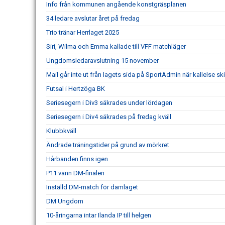
Info från kommunen angående konstgräsplanen
34 ledare avslutar året på fredag
Trio tränar Herrlaget 2025
Siri, Wilma och Emma kallade till VFF matchläger
Ungdomsledaravslutning 15 november
Mail går inte ut från lagets sida på SportAdmin när kallelse ski
Futsal i Hertzöga BK
Seriesegern i Div3 säkrades under lördagen
Seriesegern i Div4 säkrades på fredag kväll
Klubbkväll
Ändrade träningstider på grund av mörkret
Hårbanden finns igen
P11 vann DM-finalen
Inställd DM-match för damlaget
DM Ungdom
10-åringarna intar Ilanda IP till helgen