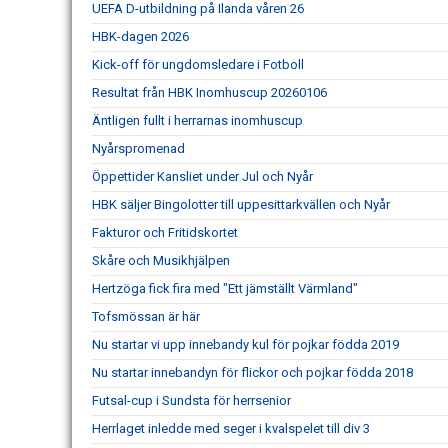
UEFA D-utbildning på Ilanda våren 26
HBK-dagen 2026
Kick-off för ungdomsledare i Fotboll
Resultat från HBK Inomhuscup 20260106
Äntligen fullt i herrarnas inomhuscup
Nyårspromenad
Öppettider Kansliet under Jul och Nyår
HBK säljer Bingolotter till uppesittarkvällen och Nyår
Fakturor och Fritidskortet
Skåre och Musikhjälpen
Hertzöga fick fira med "Ett jämställt Värmland"
Tofsmössan är här
Nu startar vi upp innebandy kul för pojkar födda 2019
Nu startar innebandyn för flickor och pojkar födda 2018
Futsal-cup i Sundsta för herrsenior
Herrlaget inledde med seger i kvalspelet till div 3