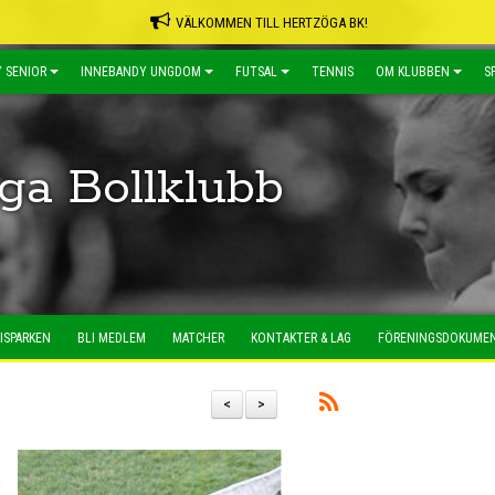
VÄLKOMMEN TILL HERTZÖGA BK!
 SENIOR
INNEBANDY UNGDOM
FUTSAL
TENNIS
OM KLUBBEN
S
ga Bollklubb
ISPARKEN
BLI MEDLEM
MATCHER
KONTAKTER & LAG
FÖRENINGSDOKUME
<
>
a