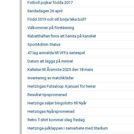
Fotboll pojkar födda 2017
Ilandadagen 26 april
Född 2019 och vill börja leka boll?
Välkommen på föreläsning
Rabatthäften finns att hämta på kansliet
SportAdmin Status
47 lag anmälda till VFFs seriespel
Datum att lägga på minnet
Kallelse till Årsmöte 2025 den 18 mars
Inventering av matchkläder
Hertzögas Futsalcup 4 januari för herrar
Resultat tipspromenad
Hertzöga säljer bingolotto till Nyår
Hertzögas Nyårspromenad
Retro T-shirt kommer idag fredag
Hertzöga-julklappen i samarbete med Stadium