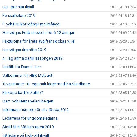
Herr premiär ikväll
2019-04-18 10:34
Feriearbetare 2019
2019-04-18 10:31
F och P13 kör igång i maj månad
2019-04-10 08:15
Hertzögas Fotbollsskola för 6-12 åringar
2019-04-09 09:42
Fakturorna för årets avgifter skickas v.14
2019-03-28 08:34
Hertzögas årsmöte 2019
2019-03-20 08:05
41 lag anmälda till säsongen 2019
2019-03-12 13:14
Inställt för Dam o Herr
2019-03-09 11:04
Välkommen till HBK Mattias!
2019-03-07 15:40
Tuva uttagen till regionalt läger med Pia Sundhage
2019-03-06 08:27
En köpp kaffe i Säffle?
2019-03-05 12:35
Dam och Herr spelar i helgen
2019-02-21 16:58
Informationsmöte för alla födda 2012
2019-02-15 11:01
Ledarresa för ungdomsledarna
2019-02-15 10:59
Startfältet Mästarcupen 2019
2019-01-31 14:28
48 ledare på kick-off ikväll
2019-01-24 16:18