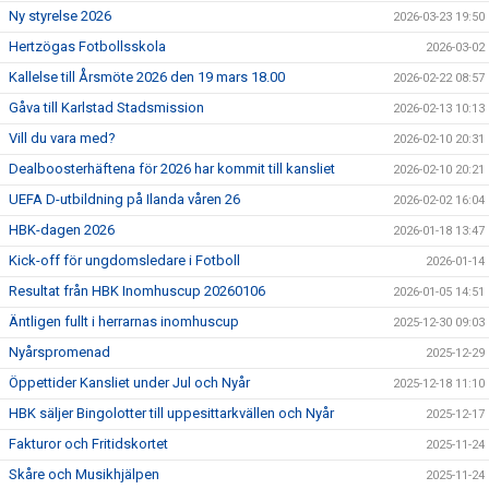
Ny styrelse 2026
2026-03-23 19:50
Hertzögas Fotbollsskola
2026-03-02
Kallelse till Årsmöte 2026 den 19 mars 18.00
2026-02-22 08:57
Gåva till Karlstad Stadsmission
2026-02-13 10:13
Vill du vara med?
2026-02-10 20:31
Dealboosterhäftena för 2026 har kommit till kansliet
2026-02-10 20:21
UEFA D-utbildning på Ilanda våren 26
2026-02-02 16:04
HBK-dagen 2026
2026-01-18 13:47
Kick-off för ungdomsledare i Fotboll
2026-01-14
Resultat från HBK Inomhuscup 20260106
2026-01-05 14:51
Äntligen fullt i herrarnas inomhuscup
2025-12-30 09:03
Nyårspromenad
2025-12-29
Öppettider Kansliet under Jul och Nyår
2025-12-18 11:10
HBK säljer Bingolotter till uppesittarkvällen och Nyår
2025-12-17
Fakturor och Fritidskortet
2025-11-24
Skåre och Musikhjälpen
2025-11-24