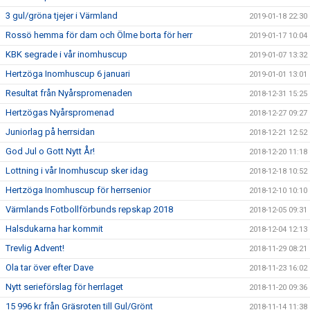
3 gul/gröna tjejer i Värmland
2019-01-18 22:30
Rossö hemma för dam och Ölme borta för herr
2019-01-17 10:04
KBK segrade i vår inomhuscup
2019-01-07 13:32
Hertzöga Inomhuscup 6 januari
2019-01-01 13:01
Resultat från Nyårspromenaden
2018-12-31 15:25
Hertzögas Nyårspromenad
2018-12-27 09:27
Juniorlag på herrsidan
2018-12-21 12:52
God Jul o Gott Nytt År!
2018-12-20 11:18
Lottning i vår Inomhuscup sker idag
2018-12-18 10:52
Hertzöga Inomhuscup för herrsenior
2018-12-10 10:10
Värmlands Fotbollförbunds repskap 2018
2018-12-05 09:31
Halsdukarna har kommit
2018-12-04 12:13
Trevlig Advent!
2018-11-29 08:21
Ola tar över efter Dave
2018-11-23 16:02
Nytt serieförslag för herrlaget
2018-11-20 09:36
15 996 kr från Gräsroten till Gul/Grönt
2018-11-14 11:38