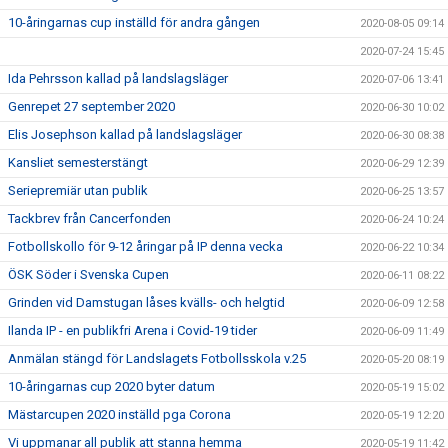
10-åringarnas cup inställd för andra gången
2020-08-05 09:14
2020-07-24 15:45
Ida Pehrsson kallad på landslagsläger
2020-07-06 13:41
Genrepet 27 september 2020
2020-06-30 10:02
Elis Josephson kallad på landslagsläger
2020-06-30 08:38
Kansliet semesterstängt
2020-06-29 12:39
Seriepremiär utan publik
2020-06-25 13:57
Tackbrev från Cancerfonden
2020-06-24 10:24
Fotbollskollo för 9-12 åringar på IP denna vecka
2020-06-22 10:34
ÖSK Söder i Svenska Cupen
2020-06-11 08:22
Grinden vid Damstugan låses kvälls- och helgtid
2020-06-09 12:58
Ilanda IP - en publikfri Arena i Covid-19 tider
2020-06-09 11:49
Anmälan stängd för Landslagets Fotbollsskola v.25
2020-05-20 08:19
10-åringarnas cup 2020 byter datum
2020-05-19 15:02
Mästarcupen 2020 inställd pga Corona
2020-05-19 12:20
Vi uppmanar all publik att stanna hemma
2020-05-19 11:42