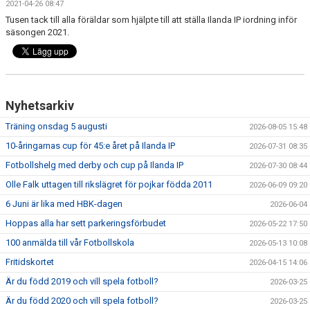
2021-04-26 08:47
FRISPARKEN
Tusen tack till alla föräldar som hjälpte till att ställa Ilanda IP iordning inför
säsongen 2021.
BLI MEDLEM
MATCHER
KONTAKTER & LAG
Nyhetsarkiv
Träning onsdag 5 augusti
2026-08-05 15:48
FÖRENINGSDOKUMENT_GAMLA
10-åringarnas cup för 45:e året på Ilanda IP
2026-07-31 08:35
SPONSORER
Fotbollshelg med derby och cup på Ilanda IP
2026-07-30 08:44
Olle Falk uttagen till rikslägret för pojkar födda 2011
2026-06-09 09:20
FÖRENINGSDOKUMENT
6 Juni är lika med HBK-dagen
2026-06-04
Hoppas alla har sett parkeringsförbudet
2026-05-22 17:50
100 anmälda till vår Fotbollskola
2026-05-13 10:08
Fritidskortet
2026-04-15 14:06
Är du född 2019 och vill spela fotboll?
2026-03-25
Är du född 2020 och vill spela fotboll?
2026-03-25