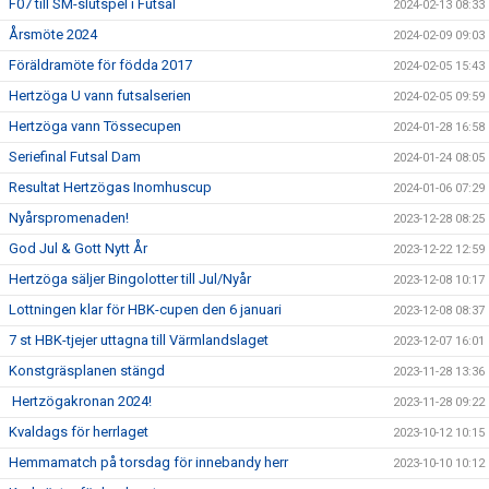
F07 till SM-slutspel i Futsal
2024-02-13 08:33
Årsmöte 2024
2024-02-09 09:03
Föräldramöte för födda 2017
2024-02-05 15:43
Hertzöga U vann futsalserien
2024-02-05 09:59
Hertzöga vann Tössecupen
2024-01-28 16:58
Seriefinal Futsal Dam
2024-01-24 08:05
Resultat Hertzögas Inomhuscup
2024-01-06 07:29
Nyårspromenaden!
2023-12-28 08:25
God Jul & Gott Nytt År
2023-12-22 12:59
Hertzöga säljer Bingolotter till Jul/Nyår
2023-12-08 10:17
Lottningen klar för HBK-cupen den 6 januari
2023-12-08 08:37
7 st HBK-tjejer uttagna till Värmlandslaget
2023-12-07 16:01
Konstgräsplanen stängd
2023-11-28 13:36
Hertzögakronan 2024!
2023-11-28 09:22
Kvaldags för herrlaget
2023-10-12 10:15
Hemmamatch på torsdag för innebandy herr
2023-10-10 10:12