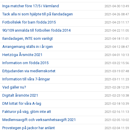
Inga matcher före 17/5 i Värmland
2021-04-30 13:49
Tack alla ni som hjälpte till på Ilandadagen
2021-04-26 08:47
Fotbollslek för barn födda 2015
2021-04-23 11:17
90/109 anmälda till fotbollen födda 2014
2021-04-22 11:05
Ilandadagen, INTE som vanligt
2021-04-18 11:01
Arrangemang ställs in i år igen
2021-04-12 08:47
Hertzöga Årsmöte 2021
2021-04-01 10:13
Information om födda 2015
2021-03-22 15:56
Erbjudanden via medlemskortet
2021-03-19 07:48
Information till våra 7-åringar
2021-03-11 11:23
Vad gäller nu?
2021-02-28 12:39
Digitalt årsmöte 2021
2021-02-23 10:38
DM lottat för våra A-lag
2021-02-18 10:39
Fakturor på väg, glöm inte att
2021-02-16 11:13
Medlemsavgift och verksamhetsavgift 2021
2021-02-05 10:02
Provstegen på jackor har anlänt
2021-02-04 11:59