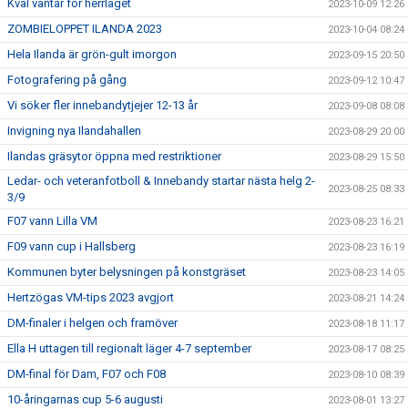
Kval väntar för herrlaget
2023-10-09 12:26
ZOMBIELOPPET ILANDA 2023
2023-10-04 08:24
Hela Ilanda är grön-gult imorgon
2023-09-15 20:50
Fotografering på gång
2023-09-12 10:47
Vi söker fler innebandytjejer 12-13 år
2023-09-08 08:08
Invigning nya Ilandahallen
2023-08-29 20:00
Ilandas gräsytor öppna med restriktioner
2023-08-29 15:50
Ledar- och veteranfotboll & Innebandy startar nästa helg 2-
2023-08-25 08:33
3/9
F07 vann Lilla VM
2023-08-23 16:21
F09 vann cup i Hallsberg
2023-08-23 16:19
Kommunen byter belysningen på konstgräset
2023-08-23 14:05
Hertzögas VM-tips 2023 avgjort
2023-08-21 14:24
DM-finaler i helgen och framöver
2023-08-18 11:17
Ella H uttagen till regionalt läger 4-7 september
2023-08-17 08:25
DM-final för Dam, F07 och F08
2023-08-10 08:39
10-åringarnas cup 5-6 augusti
2023-08-01 13:27