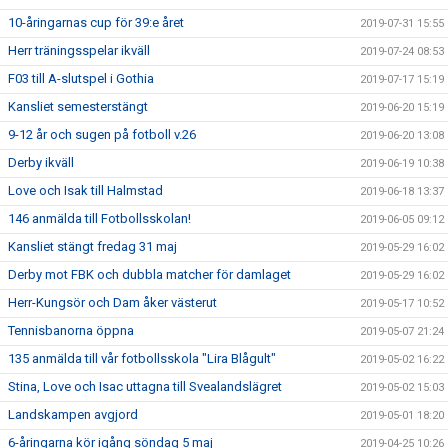
10-åringarnas cup för 39:e året
2019-07-31 15:55
Herr träningsspelar ikväll
2019-07-24 08:53
F03 till A-slutspel i Gothia
2019-07-17 15:19
Kansliet semesterstängt
2019-06-20 15:19
9-12 år och sugen på fotboll v.26
2019-06-20 13:08
Derby ikväll
2019-06-19 10:38
Love och Isak till Halmstad
2019-06-18 13:37
146 anmälda till Fotbollsskolan!
2019-06-05 09:12
Kansliet stängt fredag 31 maj
2019-05-29 16:02
Derby mot FBK och dubbla matcher för damlaget
2019-05-29 16:02
Herr-Kungsör och Dam åker västerut
2019-05-17 10:52
Tennisbanorna öppna
2019-05-07 21:24
135 anmälda till vår fotbollsskola "Lira Blågult"
2019-05-02 16:22
Stina, Love och Isac uttagna till Svealandslägret
2019-05-02 15:03
Landskampen avgjord
2019-05-01 18:20
6-åringarna kör igång söndag 5 maj
2019-04-25 10:26