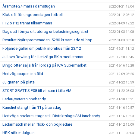
Årsmöte 24 mars i damstugan
2022-01-21 12:04
Kick-off för ungdomslagen fotboll
2022-01-12 08:12
F12 o P12 tränar tillsammans
2022-01-09 12:22
Dags att förnya ditt utdrag ur belastningsregistret
2022-01-03 14:08
Resultat Nyårspromenaden, 5280 kr samlade vi ihop
2022-01-03 08:50
Följande gäller om publik inomhus från 23/12
2021-12-21 11:12
Jullovs Bowling för Hertzöga BK:s medlemmar
2021-12-20 10:45
Bingolotter säljs från lördag på ICA Supermarket
2021-12-16 15:28
Hertzögacupen inställd
2021-12-09 08:25
Julgranen på plats
2021-11-22 16:39
STORT GRATTIS F08 till vinsten i Lilla VM
2021-11-22 08:03
Ledar-/veteraninnebandy
2021-11-20 16:21
Kansliet stängt från 11 på torsdag
2021-11-16 10:57
Hertzöga spelare uttagna till Distriktslags SM Innebandy
2021-11-16 10:53
Ledarmatch mellan flick- och pojkledare
2021-11-12 12:09
HBK söker Julgran
2021-11-11 09:04