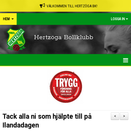
VÄLKOMMEN TILL HERTZÖGA BK!
HEM
LOGGA IN
Hertzöga Bollklubb
HEM
NYHETER
KALENDER
LEDARPÄRMEN
Tack alla ni som hjälpte till på
<
>
SHOP
Ilandadagen