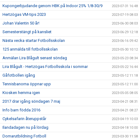
Kupongerbjudande genom HBK på Indoor 25% 1/8-30/9
2023-07-31 16:48
Hertzögas VM-tips 2023
2023-07-19 08:03
Johan Valentin 50 år!
2023-06-30 08:03
Semesterstängt på kansliet
2023-06-29 12:18
Nästa vecka startar Fotbollsskolan
2023-06-16 09:42
125 anmälda till fotbollsskolan
2023-05-30 10:12
Anmälan Lira Blågult senast söndag
2023-05-23 08:34
Lira Blågult - Hertzögas Fotbollsskola i sommar
2023-05-22 16:44
Gåfotbollen igång
2023-05-12 11:18
Tennisbanorna öppnar upp
2023-05-12 11:00
Kiosken hemma igen
2023-05-05 08:05
2017 drar igång söndagen 7 maj
2023-04-21 08:31
Info barn födda 2016
2023-04-21 08:27
Cykelsafarin återuppstår
2023-04-19 10:03
Ilandadagen nu på lördag
2023-04-18 10:00
Domarutbildning Fotboll
2023-03-30 11:58