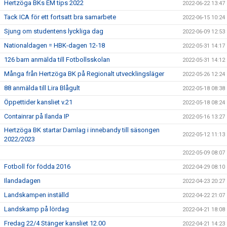
Hertzöga BKs EM tips 2022
2022-06-22 13:47
Tack ICA för ett fortsatt bra samarbete
2022-06-15 10:24
Sjung om studentens lyckliga dag
2022-06-09 12:53
Nationaldagen = HBK-dagen 12-18
2022-05-31 14:17
126 barn anmälda till Fotbollsskolan
2022-05-31 14:12
Många från Hertzöga BK på Regionalt utvecklingsläger
2022-05-26 12:24
88 anmälda till Lira Blågult
2022-05-18 08:38
Öppettider kansliet v.21
2022-05-18 08:24
Containrar på Ilanda IP
2022-05-16 13:27
Hertzöga BK startar Damlag i innebandy till säsongen
2022-05-12 11:13
2022/2023
2022-05-09 08:07
Fotboll för födda 2016
2022-04-29 08:10
Ilandadagen
2022-04-23 20:27
Landskampen inställd
2022-04-22 21:07
Landskamp på lördag
2022-04-21 18:08
Fredag 22/4 Stänger kansliet 12.00
2022-04-21 14:23