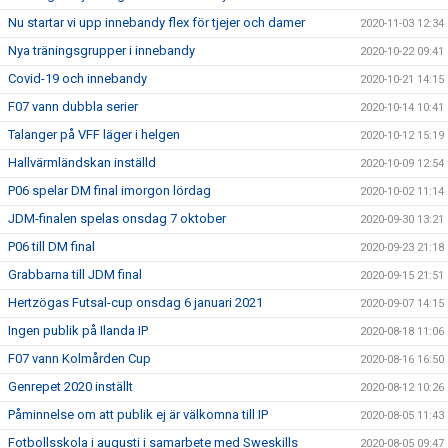
Nu startar vi upp innebandy flex för tjejer och damer
2020-11-03 12:34
Nya träningsgrupper i innebandy
2020-10-22 09:41
Covid-19 och innebandy
2020-10-21 14:15
F07 vann dubbla serier
2020-10-14 10:41
Talanger på VFF läger i helgen
2020-10-12 15:19
Hallvärmländskan inställd
2020-10-09 12:54
P06 spelar DM final imorgon lördag
2020-10-02 11:14
JDM-finalen spelas onsdag 7 oktober
2020-09-30 13:21
P06 till DM final
2020-09-23 21:18
Grabbarna till JDM final
2020-09-15 21:51
Hertzögas Futsal-cup onsdag 6 januari 2021
2020-09-07 14:15
Ingen publik på Ilanda IP
2020-08-18 11:06
F07 vann Kolmården Cup
2020-08-16 16:50
Genrepet 2020 inställt
2020-08-12 10:26
Påminnelse om att publik ej är välkomna till IP
2020-08-05 11:43
Fotbollsskola i augusti i samarbete med Sweskills
2020-08-05 09:47