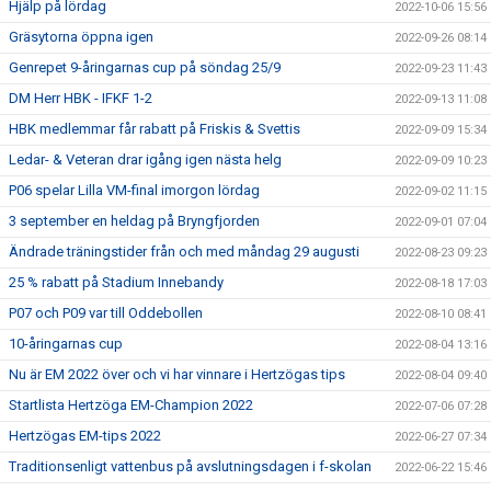
Hjälp på lördag
2022-10-06 15:56
Gräsytorna öppna igen
2022-09-26 08:14
Genrepet 9-åringarnas cup på söndag 25/9
2022-09-23 11:43
DM Herr HBK - IFKF 1-2
2022-09-13 11:08
HBK medlemmar får rabatt på Friskis & Svettis
2022-09-09 15:34
Ledar- & Veteran drar igång igen nästa helg
2022-09-09 10:23
P06 spelar Lilla VM-final imorgon lördag
2022-09-02 11:15
3 september en heldag på Bryngfjorden
2022-09-01 07:04
Ändrade träningstider från och med måndag 29 augusti
2022-08-23 09:23
25 % rabatt på Stadium Innebandy
2022-08-18 17:03
P07 och P09 var till Oddebollen
2022-08-10 08:41
10-åringarnas cup
2022-08-04 13:16
Nu är EM 2022 över och vi har vinnare i Hertzögas tips
2022-08-04 09:40
Startlista Hertzöga EM-Champion 2022
2022-07-06 07:28
Hertzögas EM-tips 2022
2022-06-27 07:34
Traditionsenligt vattenbus på avslutningsdagen i f-skolan
2022-06-22 15:46