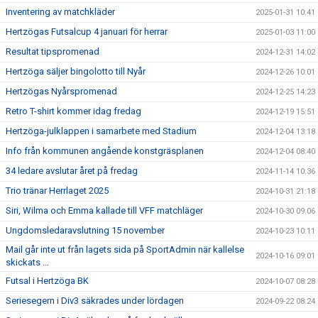
Inventering av matchkläder
2025-01-31 10:41
Hertzögas Futsalcup 4 januari för herrar
2025-01-03 11:00
Resultat tipspromenad
2024-12-31 14:02
Hertzöga säljer bingolotto till Nyår
2024-12-26 10:01
Hertzögas Nyårspromenad
2024-12-25 14:23
Retro T-shirt kommer idag fredag
2024-12-19 15:51
Hertzöga-julklappen i samarbete med Stadium
2024-12-04 13:18
Info från kommunen angående konstgräsplanen
2024-12-04 08:40
34 ledare avslutar året på fredag
2024-11-14 10:36
Trio tränar Herrlaget 2025
2024-10-31 21:18
Siri, Wilma och Emma kallade till VFF matchläger
2024-10-30 09:06
Ungdomsledaravslutning 15 november
2024-10-23 10:11
Mail går inte ut från lagets sida på SportAdmin när kallelse
2024-10-16 09:01
skickats ...
Futsal i Hertzöga BK
2024-10-07 08:28
Seriesegern i Div3 säkrades under lördagen
2024-09-22 08:24