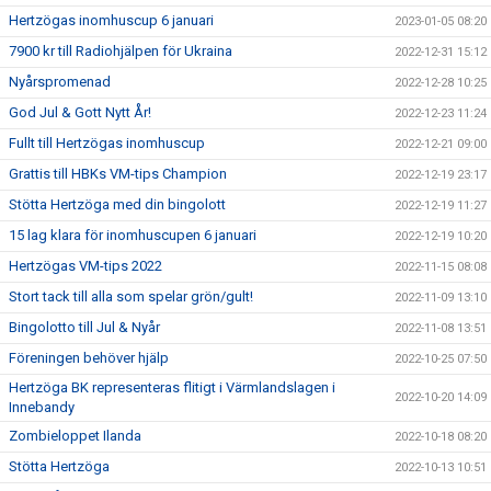
Hertzögas inomhuscup 6 januari
2023-01-05 08:20
7900 kr till Radiohjälpen för Ukraina
2022-12-31 15:12
Nyårspromenad
2022-12-28 10:25
God Jul & Gott Nytt År!
2022-12-23 11:24
Fullt till Hertzögas inomhuscup
2022-12-21 09:00
Grattis till HBKs VM-tips Champion
2022-12-19 23:17
Stötta Hertzöga med din bingolott
2022-12-19 11:27
15 lag klara för inomhuscupen 6 januari
2022-12-19 10:20
Hertzögas VM-tips 2022
2022-11-15 08:08
Stort tack till alla som spelar grön/gult!
2022-11-09 13:10
Bingolotto till Jul & Nyår
2022-11-08 13:51
Föreningen behöver hjälp
2022-10-25 07:50
Hertzöga BK representeras flitigt i Värmlandslagen i
2022-10-20 14:09
Innebandy
Zombieloppet Ilanda
2022-10-18 08:20
Stötta Hertzöga
2022-10-13 10:51