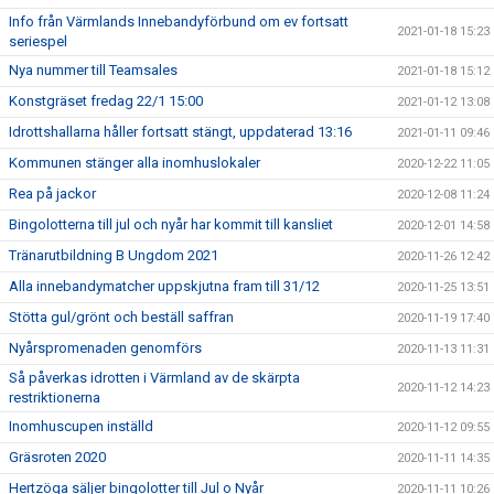
Info från Värmlands Innebandyförbund om ev fortsatt
2021-01-18 15:23
seriespel
Nya nummer till Teamsales
2021-01-18 15:12
Konstgräset fredag 22/1 15:00
2021-01-12 13:08
Idrottshallarna håller fortsatt stängt, uppdaterad 13:16
2021-01-11 09:46
Kommunen stänger alla inomhuslokaler
2020-12-22 11:05
Rea på jackor
2020-12-08 11:24
Bingolotterna till jul och nyår har kommit till kansliet
2020-12-01 14:58
Tränarutbildning B Ungdom 2021
2020-11-26 12:42
Alla innebandymatcher uppskjutna fram till 31/12
2020-11-25 13:51
Stötta gul/grönt och beställ saffran
2020-11-19 17:40
Nyårspromenaden genomförs
2020-11-13 11:31
Så påverkas idrotten i Värmland av de skärpta
2020-11-12 14:23
restriktionerna
Inomhuscupen inställd
2020-11-12 09:55
Gräsroten 2020
2020-11-11 14:35
Hertzöga säljer bingolotter till Jul o Nyår
2020-11-11 10:26