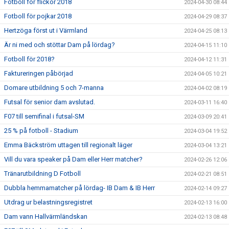
Fotboll för flickor 2018
2024-04-30 08:44
Fotboll för pojkar 2018
2024-04-29 08:37
Hertzöga först ut i Värmland
2024-04-25 08:13
Är ni med och stöttar Dam på lördag?
2024-04-15 11:10
Fotboll för 2018?
2024-04-12 11:31
Faktureringen påbörjad
2024-04-05 10:21
Domare utbildning 5 och 7-manna
2024-04-02 08:19
Futsal för senior dam avslutad.
2024-03-11 16:40
F07 till semifinal i futsal-SM
2024-03-09 20:41
25 % på fotboll - Stadium
2024-03-04 19:52
Emma Bäckström uttagen till regionalt läger
2024-03-04 13:21
Vill du vara speaker på Dam eller Herr matcher?
2024-02-26 12:06
Tränarutbildning D Fotboll
2024-02-21 08:51
Dubbla hemmamatcher på lördag- IB Dam & IB Herr
2024-02-14 09:27
Utdrag ur belastningsregistret
2024-02-13 16:00
Dam vann Hallvärmländskan
2024-02-13 08:48