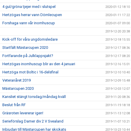
4 gul/gröna tjejer med i slutspel
2020-01-12 18:10
Hertzögas herrar vann Dömlecupen
2020-01-11 17:22
Forshaga vann vår inomhuscup
2020-01-07 09:00
2019-12-20 20:38
Kick-off för våra ungdomsledare
2019-12-18 15:55
Startfält Mästarcupen 2020
2019-12-17 08:36
Fortfarande på Julklappsjakt?
2019-12-17 08:20
Hertzögas inomhuscup blir av den 4 januari
2019-12-16 15:01
Hertzöga mot Boltic i 16-delsfinal
2019-12-10 10:40
Veteranåret 2019
2019-12-09 15:48
Mästarcupen 2020
2019-12-03 12:07
Kansliet stängt torsdag/måndag kväll
2019-11-20 08:36
Beslut från RF
2019-11-19 18:18
Gräsroten levererar igen!
2019-11-13 12:08
Serieförslag Damer div 2 V Svealand
2019-11-07 10:21
Inbjudan till Mästarcupen har skickats
2019-10-23 10:44