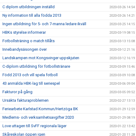
C diplom utbildningen inställd
2020-03-26 14:54
Ny information till alla födda 2013
2020-03-26 14:21
Ingen utbildning för 5- och 7-manna ledare ikväll
2020-03-25 14:15
HBKs styrelse informerar
2020-03-19 08:15
Fotbollsträning o match tillåts
2020-03-13 15:08
Innebandysäsongen över
2020-03-12 21:16
Landskampen mot Kongsvinger uppskjuten
2020-03-12 16:19
C-diplom utbildning för fotbollstränare
2020-03-09 15:46
Född 2013 och vill spela fotboll
2020-03-09 10:08
43 anmälda HBK-lag till seriespel
2020-03-06 09:04
Fakturor på gång
2020-03-05 09:52
Ursäkta fakturaproblemen
2020-02-27 13:13
Feriearbete Karlstad Kommun/Hertzöga BK
2020-01-29 12:59
Medlems- och verksamhetsavgifter 2020
2020-01-29 08:19
Love uttagen till SvFF regionala läger
2020-01-22 13:42
Skåreskolan öppen igen
2020-01-20 11:28