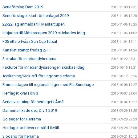
Serieförslag Dam 2019
2018-11-08 12:31
Serieförslaget klart för herrlaget 2019
2018-11-08 12:28
22/22 lag anmälda till Mästarcupen
2018-11-06 15:25
Inbjudan till Mästarcupen 2019 skickades idag
2018-11-05 14:02
F05 etta o tvåa i Sun Cup futsal
2018-11-04 14:11
Kansliet stängt fredag 2/11
2018-11-01 14:24
3:e raka för innebandyherrarna
2018-10-22 08:31
Fakturor för innebandysäsongen skickas idag
2018-10-15 15:21
Avslutning/Kick-off för ungdomsledarna
2018-10-12 09:56
Emma uttagen till regionalt läger med Pia Sundhage
2018-10-08 14:27
Herrlaget kvar i div 3
2018-10-07 21:04
Serieavslutning för herrlaget i Åmål
2018-10-04 15:27
Damerna fixade det, Div 1 2019
2018-09-29 18:25
Go seger för Herrarna
2018-09-28 22:23
Herrlaget behöver ert stöd ikväll
2018-09-28 08:58
3 poäng för herrarna
2018-09-21 10:12