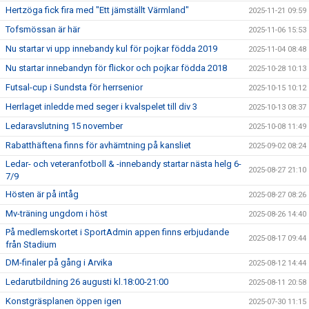
Hertzöga fick fira med "Ett jämställt Värmland"
2025-11-21 09:59
Tofsmössan är här
2025-11-06 15:53
Nu startar vi upp innebandy kul för pojkar födda 2019
2025-11-04 08:48
Nu startar innebandyn för flickor och pojkar födda 2018
2025-10-28 10:13
Futsal-cup i Sundsta för herrsenior
2025-10-15 10:12
Herrlaget inledde med seger i kvalspelet till div 3
2025-10-13 08:37
Ledaravslutning 15 november
2025-10-08 11:49
Rabatthäftena finns för avhämtning på kansliet
2025-09-02 08:24
Ledar- och veteranfotboll & -innebandy startar nästa helg 6-
2025-08-27 21:10
7/9
Hösten är på intåg
2025-08-27 08:26
Mv-träning ungdom i höst
2025-08-26 14:40
På medlemskortet i SportAdmin appen finns erbjudande
2025-08-17 09:44
från Stadium
DM-finaler på gång i Arvika
2025-08-12 14:44
Ledarutbildning 26 augusti kl.18:00-21:00
2025-08-11 20:58
Konstgräsplanen öppen igen
2025-07-30 11:15