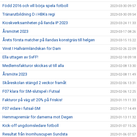
Född 2016 och vill börja spela fotboll
2023-03-30 09:57
Tränarutbildning D i HBKs regi
2023-03-30 09:54
Kioskverksamheten på Ilanda IP 2023
2023-03-24 11:33
Årsmötet 2023
2023-03-17 08:26
Årets första matcher på Ilandas konstgräs till helgen
2023-03-15 15:22
Vinst I Hallvärmländskan för Dam
2023-02-26 22:09
Ella uttagen av SvFF!
2023-02-18 09:18
Medlemsfakturor skickas ut till alla
2023-02-08 13:30
Årsmöte 2023
2023-02-08 11:49
Skåreskolan stängd 2 veckor framåt
2023-02-06 13:31
F07 klara för SM-slutspel i Futsal
2023-02-06 12:25
Fakturor på väg ut! 20% på Friskis!
2023-01-19 11:33
F07 vidare i futsal-SM
2023-01-17 14:49
Hemmapremiär för damerna mot Degen
2023-01-13 11:32
Kick-off ungdomsledare fotboll
2023-01-07 15:26
Resultat från Inomhuscupen Sundsta
2023-01-06 07:57