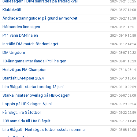
Seriesegern i Div4 säkrades på fredag kväll
2024-09-21 00:25
Klubbkväll
2024-08-27 14:08
Ändrade träningstider på grund av mörkret
2024-08-27 13:38
Hårbanden finns igen
2024-08-21 13:51
P11 vann DM-finalen
2024-08-19 10:58
Inställd DM-match för damlaget
2024-08-12 14:24
DM Ungdom
2024-08-07 10:32
10-åringarna intar Ilanda IP till helgen
2024-08-01 13:23
Hertzögas EM Champion
2024-07-16 08:14
Startfält EM-tipset 2024
2024-06-13 13:04
Lira Blågult - startar torsdag 13 juni
2024-06-10 09:59
Starka insatser överlag på HBK-dagen!
2024-06-07 09:08
Loppis på HBK-dagen 6 juni
2024-05-29 08:54
Få roligt, lira Gåfotboll
2024-05-22 22:59
108 anmälda till Lira Blågult
2024-05-17 11:49
Lira Blågult - Hertzögas fotbollsskola i sommar
2024-05-08 10:00