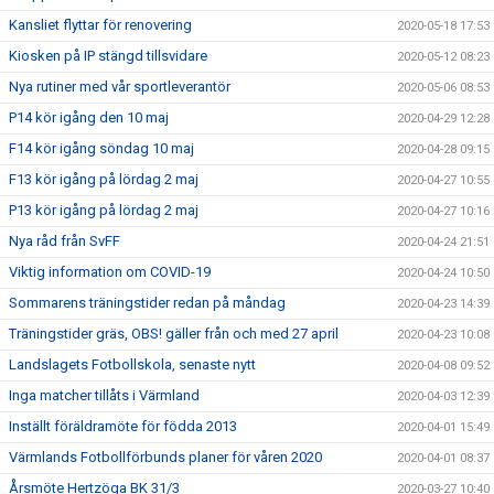
Kansliet flyttar för renovering
2020-05-18 17:53
Kiosken på IP stängd tillsvidare
2020-05-12 08:23
Nya rutiner med vår sportleverantör
2020-05-06 08:53
P14 kör igång den 10 maj
2020-04-29 12:28
F14 kör igång söndag 10 maj
2020-04-28 09:15
F13 kör igång på lördag 2 maj
2020-04-27 10:55
P13 kör igång på lördag 2 maj
2020-04-27 10:16
Nya råd från SvFF
2020-04-24 21:51
Viktig information om COVID-19
2020-04-24 10:50
Sommarens träningstider redan på måndag
2020-04-23 14:39
Träningstider gräs, OBS! gäller från och med 27 april
2020-04-23 10:08
Landslagets Fotbollskola, senaste nytt
2020-04-08 09:52
Inga matcher tillåts i Värmland
2020-04-03 12:39
Inställt föräldramöte för födda 2013
2020-04-01 15:49
Värmlands Fotbollförbunds planer för våren 2020
2020-04-01 08:37
Årsmöte Hertzöga BK 31/3
2020-03-27 10:40