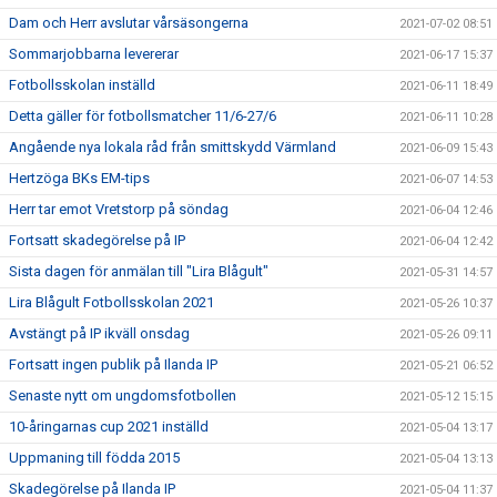
Dam och Herr avslutar vårsäsongerna
2021-07-02 08:51
Sommarjobbarna levererar
2021-06-17 15:37
Fotbollsskolan inställd
2021-06-11 18:49
Detta gäller för fotbollsmatcher 11/6-27/6
2021-06-11 10:28
Angående nya lokala råd från smittskydd Värmland
2021-06-09 15:43
Hertzöga BKs EM-tips
2021-06-07 14:53
Herr tar emot Vretstorp på söndag
2021-06-04 12:46
Fortsatt skadegörelse på IP
2021-06-04 12:42
Sista dagen för anmälan till "Lira Blågult"
2021-05-31 14:57
Lira Blågult Fotbollsskolan 2021
2021-05-26 10:37
Avstängt på IP ikväll onsdag
2021-05-26 09:11
Fortsatt ingen publik på Ilanda IP
2021-05-21 06:52
Senaste nytt om ungdomsfotbollen
2021-05-12 15:15
10-åringarnas cup 2021 inställd
2021-05-04 13:17
Uppmaning till födda 2015
2021-05-04 13:13
Skadegörelse på Ilanda IP
2021-05-04 11:37