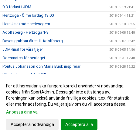
0-3 förlust i JDM
2018-09-19 21:41
Hertzöga - Ölme lördag 13.00
2018-09-14 11:21
Herr U säkrade seriesegern
2018-09-10 09:55
Adolfsberg - Hertzöga 1-3
2018-09-08 13:48
Daves grabbar åker till Adolfsberg
2018-09-07 08:42
JDM-final för våra tjejer
2018-09-05 14:56
Ödesmatch för herrlaget
2018-08-31 12:48
Pontus Johansson och Maria Busk inspirerar
2018-08-28 12:22
Utlottade priser från Målkronan
2018-08-20 08:33
Tung förlust för herrlaget mot FF
2018-08-18 15:00
För att hemsidan ska fungera korrekt använder vi nödvändiga
Hertzögakronan Lördag 18/8
cookies från SportAdmin. Dessa går inte att stänga av.
2018-08-13 09:19
Föreningen kan också använda frivilliga cookies, t.ex. för statistik
Seger 2-1 mot Bosna 92
2018-08-09 11:29
eller marknadsföring. Du väljer själv om du vill acceptera dessa.
Mv utbildning flyttad
2018-08-07 17:34
Anpassa dina val
10-åringarnas Cup 2018
2018-08-07 08:50
Acceptera nödvändiga
Acceptera alla
Japan tränar på Ilanda IP
2018-08-06 14:23
10-åringarnas cup och nytt rekord
2018-07-31 13:41