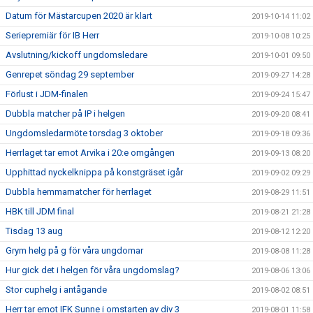
Datum för Mästarcupen 2020 är klart
2019-10-14 11:02
Seriepremiär för IB Herr
2019-10-08 10:25
Avslutning/kickoff ungdomsledare
2019-10-01 09:50
Genrepet söndag 29 september
2019-09-27 14:28
Förlust i JDM-finalen
2019-09-24 15:47
Dubbla matcher på IP i helgen
2019-09-20 08:41
Ungdomsledarmöte torsdag 3 oktober
2019-09-18 09:36
Herrlaget tar emot Arvika i 20:e omgången
2019-09-13 08:20
Upphittad nyckelknippa på konstgräset igår
2019-09-02 09:29
Dubbla hemmamatcher för herrlaget
2019-08-29 11:51
HBK till JDM final
2019-08-21 21:28
Tisdag 13 aug
2019-08-12 12:20
Grym helg på g för våra ungdomar
2019-08-08 11:28
Hur gick det i helgen för våra ungdomslag?
2019-08-06 13:06
Stor cuphelg i antågande
2019-08-02 08:51
Herr tar emot IFK Sunne i omstarten av div 3
2019-08-01 11:58