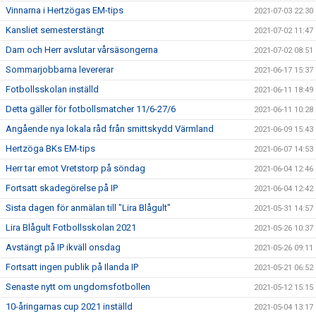
Vinnarna i Hertzögas EM-tips
2021-07-03 22:30
Kansliet semesterstängt
2021-07-02 11:47
Dam och Herr avslutar vårsäsongerna
2021-07-02 08:51
Sommarjobbarna levererar
2021-06-17 15:37
Fotbollsskolan inställd
2021-06-11 18:49
Detta gäller för fotbollsmatcher 11/6-27/6
2021-06-11 10:28
Angående nya lokala råd från smittskydd Värmland
2021-06-09 15:43
Hertzöga BKs EM-tips
2021-06-07 14:53
Herr tar emot Vretstorp på söndag
2021-06-04 12:46
Fortsatt skadegörelse på IP
2021-06-04 12:42
Sista dagen för anmälan till "Lira Blågult"
2021-05-31 14:57
Lira Blågult Fotbollsskolan 2021
2021-05-26 10:37
Avstängt på IP ikväll onsdag
2021-05-26 09:11
Fortsatt ingen publik på Ilanda IP
2021-05-21 06:52
Senaste nytt om ungdomsfotbollen
2021-05-12 15:15
10-åringarnas cup 2021 inställd
2021-05-04 13:17