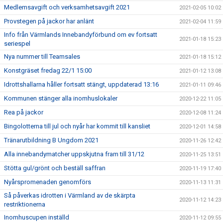
Medlemsavgift och verksamhetsavgift 2021
2021-02-05 10:02
Provstegen på jackor har anlänt
2021-02-04 11:59
Info från Värmlands Innebandyförbund om ev fortsatt
2021-01-18 15:23
seriespel
Nya nummer till Teamsales
2021-01-18 15:12
Konstgräset fredag 22/1 15:00
2021-01-12 13:08
Idrottshallarna håller fortsatt stängt, uppdaterad 13:16
2021-01-11 09:46
Kommunen stänger alla inomhuslokaler
2020-12-22 11:05
Rea på jackor
2020-12-08 11:24
Bingolotterna till jul och nyår har kommit till kansliet
2020-12-01 14:58
Tränarutbildning B Ungdom 2021
2020-11-26 12:42
Alla innebandymatcher uppskjutna fram till 31/12
2020-11-25 13:51
Stötta gul/grönt och beställ saffran
2020-11-19 17:40
Nyårspromenaden genomförs
2020-11-13 11:31
Så påverkas idrotten i Värmland av de skärpta
2020-11-12 14:23
restriktionerna
Inomhuscupen inställd
2020-11-12 09:55