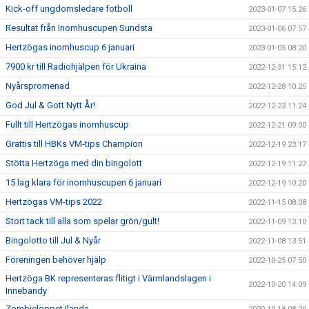
Kick-off ungdomsledare fotboll
2023-01-07 15:26
Resultat från Inomhuscupen Sundsta
2023-01-06 07:57
Hertzögas inomhuscup 6 januari
2023-01-05 08:20
7900 kr till Radiohjälpen för Ukraina
2022-12-31 15:12
Nyårspromenad
2022-12-28 10:25
God Jul & Gott Nytt År!
2022-12-23 11:24
Fullt till Hertzögas inomhuscup
2022-12-21 09:00
Grattis till HBKs VM-tips Champion
2022-12-19 23:17
Stötta Hertzöga med din bingolott
2022-12-19 11:27
15 lag klara för inomhuscupen 6 januari
2022-12-19 10:20
Hertzögas VM-tips 2022
2022-11-15 08:08
Stort tack till alla som spelar grön/gult!
2022-11-09 13:10
Bingolotto till Jul & Nyår
2022-11-08 13:51
Föreningen behöver hjälp
2022-10-25 07:50
Hertzöga BK representeras flitigt i Värmlandslagen i
2022-10-20 14:09
Innebandy
Zombieloppet Ilanda