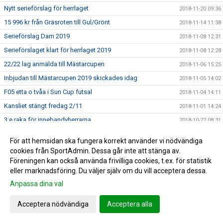
Nytt serieförslag för herrlaget
2018-11-20 09:36
15 996 kr från Gräsroten till Gul/Grönt
2018-11-14 11:38
Serieförslag Dam 2019
2018-11-08 12:31
Serieförslaget klart för herrlaget 2019
2018-11-08 12:28
22/22 lag anmälda till Mästarcupen
2018-11-06 15:25
Inbjudan till Mästarcupen 2019 skickades idag
2018-11-05 14:02
F05 etta o tvåa i Sun Cup futsal
2018-11-04 14:11
Kansliet stängt fredag 2/11
2018-11-01 14:24
3:e raka för innebandyherrarna
2018-10-22 08:31
Fakturor för innebandysäsongen skickas idag
2018-10-15 15:21
För att hemsidan ska fungera korrekt använder vi nödvändiga
Avslutning/Kick-off för ungdomsledarna
2018-10-12 09:56
cookies från SportAdmin. Dessa går inte att stänga av.
Föreningen kan också använda frivilliga cookies, t.ex. för statistik
Emma uttagen till regionalt läger med Pia Sundhage
2018-10-08 14:27
eller marknadsföring. Du väljer själv om du vill acceptera dessa.
Herrlaget kvar i div 3
2018-10-07 21:04
Anpassa dina val
Serieavslutning för herrlaget i Åmål
2018-10-04 15:27
Damerna fixade det, Div 1 2019
Acceptera nödvändiga
Acceptera alla
2018-09-29 18:25
Go seger för Herrarna
2018-09-28 22:23