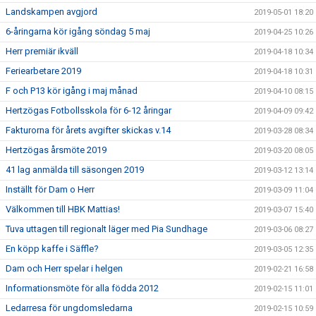
Landskampen avgjord
2019-05-01 18:20
6-åringarna kör igång söndag 5 maj
2019-04-25 10:26
Herr premiär ikväll
2019-04-18 10:34
Feriearbetare 2019
2019-04-18 10:31
F och P13 kör igång i maj månad
2019-04-10 08:15
Hertzögas Fotbollsskola för 6-12 åringar
2019-04-09 09:42
Fakturorna för årets avgifter skickas v.14
2019-03-28 08:34
Hertzögas årsmöte 2019
2019-03-20 08:05
41 lag anmälda till säsongen 2019
2019-03-12 13:14
Inställt för Dam o Herr
2019-03-09 11:04
Välkommen till HBK Mattias!
2019-03-07 15:40
Tuva uttagen till regionalt läger med Pia Sundhage
2019-03-06 08:27
En köpp kaffe i Säffle?
2019-03-05 12:35
Dam och Herr spelar i helgen
2019-02-21 16:58
Informationsmöte för alla födda 2012
2019-02-15 11:01
Ledarresa för ungdomsledarna
2019-02-15 10:59