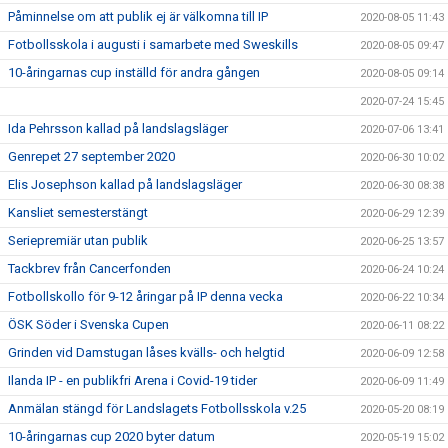
Påminnelse om att publik ej är välkomna till IP
2020-08-05 11:43
Fotbollsskola i augusti i samarbete med Sweskills
2020-08-05 09:47
10-åringarnas cup inställd för andra gången
2020-08-05 09:14
2020-07-24 15:45
Ida Pehrsson kallad på landslagsläger
2020-07-06 13:41
Genrepet 27 september 2020
2020-06-30 10:02
Elis Josephson kallad på landslagsläger
2020-06-30 08:38
Kansliet semesterstängt
2020-06-29 12:39
Seriepremiär utan publik
2020-06-25 13:57
Tackbrev från Cancerfonden
2020-06-24 10:24
Fotbollskollo för 9-12 åringar på IP denna vecka
2020-06-22 10:34
ÖSK Söder i Svenska Cupen
2020-06-11 08:22
Grinden vid Damstugan låses kvälls- och helgtid
2020-06-09 12:58
Ilanda IP - en publikfri Arena i Covid-19 tider
2020-06-09 11:49
Anmälan stängd för Landslagets Fotbollsskola v.25
2020-05-20 08:19
10-åringarnas cup 2020 byter datum
2020-05-19 15:02