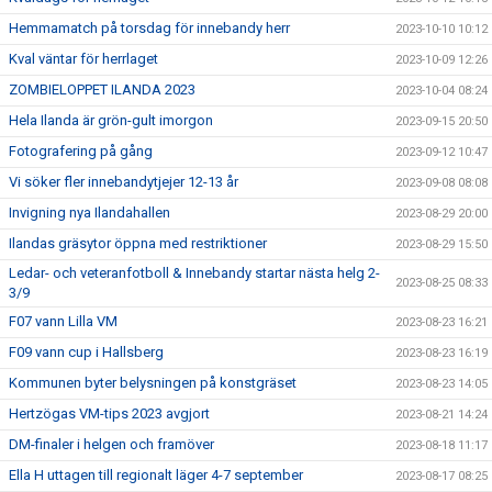
Hemmamatch på torsdag för innebandy herr
2023-10-10 10:12
Kval väntar för herrlaget
2023-10-09 12:26
ZOMBIELOPPET ILANDA 2023
2023-10-04 08:24
Hela Ilanda är grön-gult imorgon
2023-09-15 20:50
Fotografering på gång
2023-09-12 10:47
Vi söker fler innebandytjejer 12-13 år
2023-09-08 08:08
Invigning nya Ilandahallen
2023-08-29 20:00
Ilandas gräsytor öppna med restriktioner
2023-08-29 15:50
Ledar- och veteranfotboll & Innebandy startar nästa helg 2-
2023-08-25 08:33
3/9
F07 vann Lilla VM
2023-08-23 16:21
F09 vann cup i Hallsberg
2023-08-23 16:19
Kommunen byter belysningen på konstgräset
2023-08-23 14:05
Hertzögas VM-tips 2023 avgjort
2023-08-21 14:24
DM-finaler i helgen och framöver
2023-08-18 11:17
Ella H uttagen till regionalt läger 4-7 september
2023-08-17 08:25