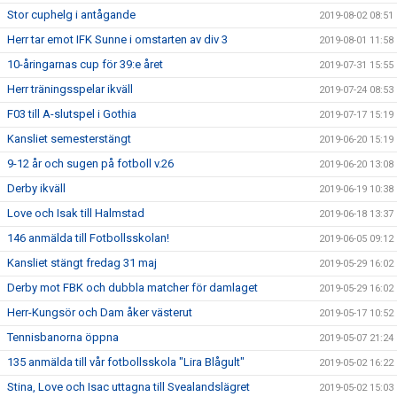
Stor cuphelg i antågande
2019-08-02 08:51
Herr tar emot IFK Sunne i omstarten av div 3
2019-08-01 11:58
10-åringarnas cup för 39:e året
2019-07-31 15:55
Herr träningsspelar ikväll
2019-07-24 08:53
F03 till A-slutspel i Gothia
2019-07-17 15:19
Kansliet semesterstängt
2019-06-20 15:19
9-12 år och sugen på fotboll v.26
2019-06-20 13:08
Derby ikväll
2019-06-19 10:38
Love och Isak till Halmstad
2019-06-18 13:37
146 anmälda till Fotbollsskolan!
2019-06-05 09:12
Kansliet stängt fredag 31 maj
2019-05-29 16:02
Derby mot FBK och dubbla matcher för damlaget
2019-05-29 16:02
Herr-Kungsör och Dam åker västerut
2019-05-17 10:52
Tennisbanorna öppna
2019-05-07 21:24
135 anmälda till vår fotbollsskola "Lira Blågult"
2019-05-02 16:22
Stina, Love och Isac uttagna till Svealandslägret
2019-05-02 15:03