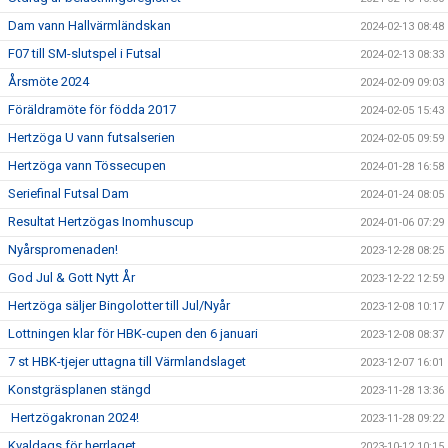
Dam vann Hallvärmländskan
2024-02-13 08:48
F07 till SM-slutspel i Futsal
2024-02-13 08:33
Årsmöte 2024
2024-02-09 09:03
Föräldramöte för födda 2017
2024-02-05 15:43
Hertzöga U vann futsalserien
2024-02-05 09:59
Hertzöga vann Tössecupen
2024-01-28 16:58
Seriefinal Futsal Dam
2024-01-24 08:05
Resultat Hertzögas Inomhuscup
2024-01-06 07:29
Nyårspromenaden!
2023-12-28 08:25
God Jul & Gott Nytt År
2023-12-22 12:59
Hertzöga säljer Bingolotter till Jul/Nyår
2023-12-08 10:17
Lottningen klar för HBK-cupen den 6 januari
2023-12-08 08:37
7 st HBK-tjejer uttagna till Värmlandslaget
2023-12-07 16:01
Konstgräsplanen stängd
2023-11-28 13:36
Hertzögakronan 2024!
2023-11-28 09:22
Kvaldags för herrlaget
2023-10-12 10:15