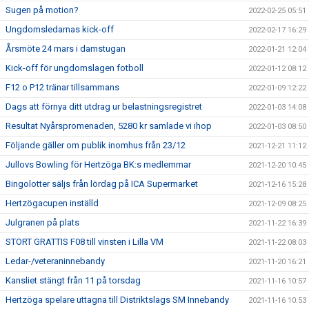
Sugen på motion?
2022-02-25 05:51
Ungdomsledarnas kick-off
2022-02-17 16:29
Årsmöte 24 mars i damstugan
2022-01-21 12:04
Kick-off för ungdomslagen fotboll
2022-01-12 08:12
F12 o P12 tränar tillsammans
2022-01-09 12:22
Dags att förnya ditt utdrag ur belastningsregistret
2022-01-03 14:08
Resultat Nyårspromenaden, 5280 kr samlade vi ihop
2022-01-03 08:50
Följande gäller om publik inomhus från 23/12
2021-12-21 11:12
Jullovs Bowling för Hertzöga BK:s medlemmar
2021-12-20 10:45
Bingolotter säljs från lördag på ICA Supermarket
2021-12-16 15:28
Hertzögacupen inställd
2021-12-09 08:25
Julgranen på plats
2021-11-22 16:39
STORT GRATTIS F08 till vinsten i Lilla VM
2021-11-22 08:03
Ledar-/veteraninnebandy
2021-11-20 16:21
Kansliet stängt från 11 på torsdag
2021-11-16 10:57
Hertzöga spelare uttagna till Distriktslags SM Innebandy
2021-11-16 10:53