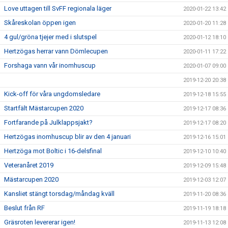
Love uttagen till SvFF regionala läger
2020-01-22 13:42
Skåreskolan öppen igen
2020-01-20 11:28
4 gul/gröna tjejer med i slutspel
2020-01-12 18:10
Hertzögas herrar vann Dömlecupen
2020-01-11 17:22
Forshaga vann vår inomhuscup
2020-01-07 09:00
2019-12-20 20:38
Kick-off för våra ungdomsledare
2019-12-18 15:55
Startfält Mästarcupen 2020
2019-12-17 08:36
Fortfarande på Julklappsjakt?
2019-12-17 08:20
Hertzögas inomhuscup blir av den 4 januari
2019-12-16 15:01
Hertzöga mot Boltic i 16-delsfinal
2019-12-10 10:40
Veteranåret 2019
2019-12-09 15:48
Mästarcupen 2020
2019-12-03 12:07
Kansliet stängt torsdag/måndag kväll
2019-11-20 08:36
Beslut från RF
2019-11-19 18:18
Gräsroten levererar igen!
2019-11-13 12:08