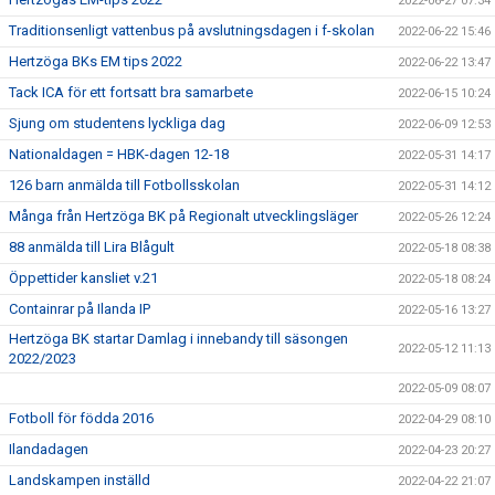
2022-06-27 07:34
Traditionsenligt vattenbus på avslutningsdagen i f-skolan
2022-06-22 15:46
Hertzöga BKs EM tips 2022
2022-06-22 13:47
Tack ICA för ett fortsatt bra samarbete
2022-06-15 10:24
Sjung om studentens lyckliga dag
2022-06-09 12:53
Nationaldagen = HBK-dagen 12-18
2022-05-31 14:17
126 barn anmälda till Fotbollsskolan
2022-05-31 14:12
Många från Hertzöga BK på Regionalt utvecklingsläger
2022-05-26 12:24
88 anmälda till Lira Blågult
2022-05-18 08:38
Öppettider kansliet v.21
2022-05-18 08:24
Containrar på Ilanda IP
2022-05-16 13:27
Hertzöga BK startar Damlag i innebandy till säsongen
2022-05-12 11:13
2022/2023
2022-05-09 08:07
Fotboll för födda 2016
2022-04-29 08:10
Ilandadagen
2022-04-23 20:27
Landskampen inställd
2022-04-22 21:07