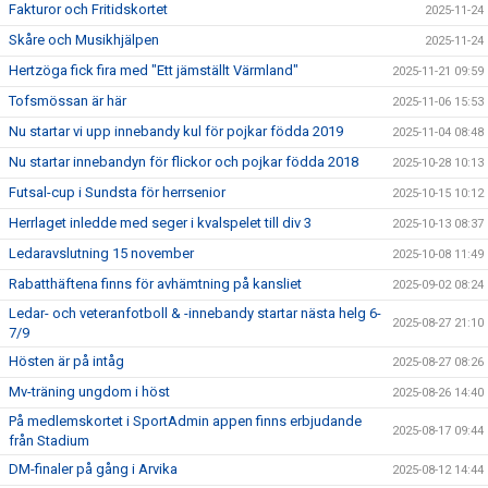
Fakturor och Fritidskortet
2025-11-24
Skåre och Musikhjälpen
2025-11-24
Hertzöga fick fira med "Ett jämställt Värmland"
2025-11-21 09:59
Tofsmössan är här
2025-11-06 15:53
Nu startar vi upp innebandy kul för pojkar födda 2019
2025-11-04 08:48
Nu startar innebandyn för flickor och pojkar födda 2018
2025-10-28 10:13
Futsal-cup i Sundsta för herrsenior
2025-10-15 10:12
Herrlaget inledde med seger i kvalspelet till div 3
2025-10-13 08:37
Ledaravslutning 15 november
2025-10-08 11:49
Rabatthäftena finns för avhämtning på kansliet
2025-09-02 08:24
Ledar- och veteranfotboll & -innebandy startar nästa helg 6-
2025-08-27 21:10
7/9
Hösten är på intåg
2025-08-27 08:26
Mv-träning ungdom i höst
2025-08-26 14:40
På medlemskortet i SportAdmin appen finns erbjudande
2025-08-17 09:44
från Stadium
DM-finaler på gång i Arvika
2025-08-12 14:44