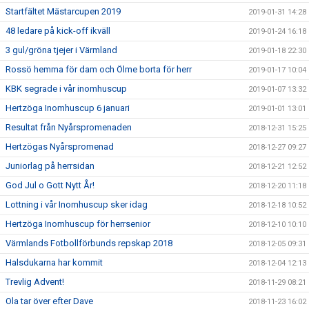
Startfältet Mästarcupen 2019
2019-01-31 14:28
48 ledare på kick-off ikväll
2019-01-24 16:18
3 gul/gröna tjejer i Värmland
2019-01-18 22:30
Rossö hemma för dam och Ölme borta för herr
2019-01-17 10:04
KBK segrade i vår inomhuscup
2019-01-07 13:32
Hertzöga Inomhuscup 6 januari
2019-01-01 13:01
Resultat från Nyårspromenaden
2018-12-31 15:25
Hertzögas Nyårspromenad
2018-12-27 09:27
Juniorlag på herrsidan
2018-12-21 12:52
God Jul o Gott Nytt År!
2018-12-20 11:18
Lottning i vår Inomhuscup sker idag
2018-12-18 10:52
Hertzöga Inomhuscup för herrsenior
2018-12-10 10:10
Värmlands Fotbollförbunds repskap 2018
2018-12-05 09:31
Halsdukarna har kommit
2018-12-04 12:13
Trevlig Advent!
2018-11-29 08:21
Ola tar över efter Dave
2018-11-23 16:02