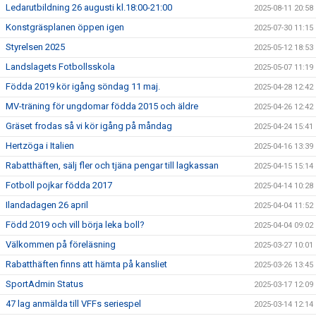
Ledarutbildning 26 augusti kl.18:00-21:00
2025-08-11 20:58
Konstgräsplanen öppen igen
2025-07-30 11:15
Styrelsen 2025
2025-05-12 18:53
Landslagets Fotbollsskola
2025-05-07 11:19
Födda 2019 kör igång söndag 11 maj.
2025-04-28 12:42
MV-träning för ungdomar födda 2015 och äldre
2025-04-26 12:42
Gräset frodas så vi kör igång på måndag
2025-04-24 15:41
Hertzöga i Italien
2025-04-16 13:39
Rabatthäften, sälj fler och tjäna pengar till lagkassan
2025-04-15 15:14
Fotboll pojkar födda 2017
2025-04-14 10:28
Ilandadagen 26 april
2025-04-04 11:52
Född 2019 och vill börja leka boll?
2025-04-04 09:02
Välkommen på föreläsning
2025-03-27 10:01
Rabatthäften finns att hämta på kansliet
2025-03-26 13:45
SportAdmin Status
2025-03-17 12:09
47 lag anmälda till VFFs seriespel
2025-03-14 12:14