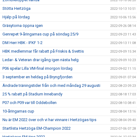
2022-10-18 08:20
Stötta Hertzöga
2022-10-13 10:51
Hjälp på lördag
2022-10-06 15:56
Gräsytorna öppna igen
2022-09-26 08:14
Genrepet 9-åringarnas cup på söndag 25/9
2022-09-23 11:43
DM Herr HBK - IFKF 1-2
2022-09-13 11:08
HBK medlemmar får rabatt på Friskis & Svettis
2022-09-09 15:34
Ledar- & Veteran drar igång igen nästa helg
2022-09-09 10:23
P06 spelar Lilla VM-final imorgon lördag
2022-09-02 11:15
3 september en heldag på Bryngfjorden
2022-09-01 07:04
Ändrade träningstider från och med måndag 29 augusti
2022-08-23 09:23
25 % rabatt på Stadium Innebandy
2022-08-18 17:03
P07 och P09 var till Oddebollen
2022-08-10 08:41
10-åringarnas cup
2022-08-04 13:16
Nu är EM 2022 över och vi har vinnare i Hertzögas tips
2022-08-04 09:40
Startlista Hertzöga EM-Champion 2022
2022-07-06 07:28
Hertzögas EM-tips 2022