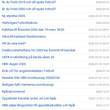
Är du född 2019 och vill spela fotboll?
2026-03-25
Är du född 2020 och vill spela fotboll?
2026-03-25
Ny styrelse 2026
2026-03-23 19:50
Hertzögas Fotbollsskola
2026-03-02
Kallelse till Årsmöte 2026 den 19 mars 18.00
2026-02-22 08:57
Gåva till Karlstad Stadsmission
2026-02-13 10:13
Vill du vara med?
2026-02-10 20:31
Dealboosterhäftena för 2026 har kommit till kansliet
2026-02-10 20:21
UEFA D-utbildning på Ilanda våren 26
2026-02-02 16:04
HBK-dagen 2026
2026-01-18 13:47
Kick-off för ungdomsledare i Fotboll
2026-01-14
Resultat från HBK Inomhuscup 20260106
2026-01-05 14:51
Äntligen fullt i herrarnas inomhuscup
2025-12-30 09:03
Nyårspromenad
2025-12-29
Öppettider Kansliet under Jul och Nyår
2025-12-18 11:10
HBK säljer Bingolotter till uppesittarkvällen och Nyår
2025-12-17