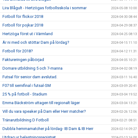
Lira Blågult - Hertzögas fotbollsskola i sommar
2024-05-08 10:00
Fotboll för flickor 2018
2024-04-30 08:44
Fotboll för pojkar 2018
2024-04-29 08:37
Hertzöga först ut i Värmland
2024-04-25 08:13
Är ni med och stöttar Dam på lördag?
2024-04-15 11:10
Fotboll för 2018?
2024-04-12 11:31
Faktureringen påbörjad
2024-04-05 10:21
Domare utbildning 5 och 7-manna
2024-04-02 08:19
Futsal för senior dam avslutad.
2024-03-11 16:40
F07 till semifinal i futsal-SM
2024-03-09 20:41
25 % på fotboll - Stadium
2024-03-04 19:52
Emma Bäckström uttagen till regionalt läger
2024-03-04 13:21
Vill du vara speaker på Dam eller Herr matcher?
2024-02-26 12:06
Tränarutbildning D Fotboll
2024-02-21 08:51
Dubbla hemmamatcher på lördag- IB Dam & IB Herr
2024-02-14 09:27
Utdrag ur belastningsregistret
2024-02-13 16:00