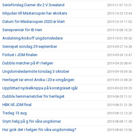
Serieförslag Damer div 2 V Svealand
2019-11-07 10:21
Inbjudan till Mästarcupen har skickats
2019-10-23 10:44
Datum för Mästarcupen 2020 är klart
2019-10-14 11:02
Seriepremiär för IB Herr
2019-10-08 10:25
Avslutning/kickoff ungdomsledare
2019-10-01 09:50
Genrepet söndag 29 september
2019-09-27 14:28
Förlust i JDM-finalen
2019-09-24 15:47
Dubbla matcher på IP i helgen
2019-09-20 08:41
Ungdomsledarmöte torsdag 3 oktober
2019-09-18 09:36
Herrlaget tar emot Arvika i 20:e omgången
2019-09-13 08:20
Upphittad nyckelknippa på konstgräset igår
2019-09-02 09:29
Dubbla hemmamatcher för herrlaget
2019-08-29 11:51
HBK till JDM final
2019-08-21 21:28
Tisdag 13 aug
2019-08-12 12:20
Grym helg på g för våra ungdomar
2019-08-08 11:28
Hur gick det i helgen för våra ungdomslag?
2019-08-06 13:06