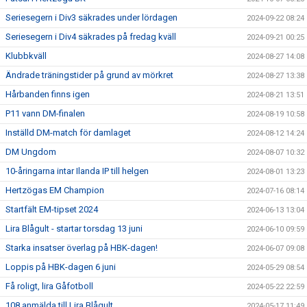
Seriesegern i Div3 säkrades under lördagen
2024-09-22 08:24
Seriesegern i Div4 säkrades på fredag kväll
2024-09-21 00:25
Klubbkväll
2024-08-27 14:08
Ändrade träningstider på grund av mörkret
2024-08-27 13:38
Hårbanden finns igen
2024-08-21 13:51
P11 vann DM-finalen
2024-08-19 10:58
Inställd DM-match för damlaget
2024-08-12 14:24
DM Ungdom
2024-08-07 10:32
10-åringarna intar Ilanda IP till helgen
2024-08-01 13:23
Hertzögas EM Champion
2024-07-16 08:14
Startfält EM-tipset 2024
2024-06-13 13:04
Lira Blågult - startar torsdag 13 juni
2024-06-10 09:59
Starka insatser överlag på HBK-dagen!
2024-06-07 09:08
Loppis på HBK-dagen 6 juni
2024-05-29 08:54
Få roligt, lira Gåfotboll
2024-05-22 22:59
108 anmälda till Lira Blågult
2024-05-17 11:49