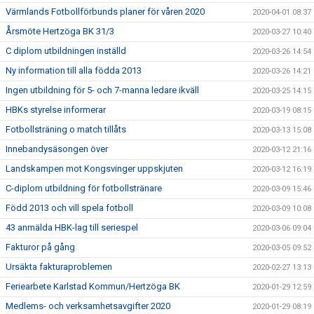
Värmlands Fotbollförbunds planer för våren 2020
2020-04-01 08:37
Årsmöte Hertzöga BK 31/3
2020-03-27 10:40
C diplom utbildningen inställd
2020-03-26 14:54
Ny information till alla födda 2013
2020-03-26 14:21
Ingen utbildning för 5- och 7-manna ledare ikväll
2020-03-25 14:15
HBKs styrelse informerar
2020-03-19 08:15
Fotbollsträning o match tillåts
2020-03-13 15:08
Innebandysäsongen över
2020-03-12 21:16
Landskampen mot Kongsvinger uppskjuten
2020-03-12 16:19
C-diplom utbildning för fotbollstränare
2020-03-09 15:46
Född 2013 och vill spela fotboll
2020-03-09 10:08
43 anmälda HBK-lag till seriespel
2020-03-06 09:04
Fakturor på gång
2020-03-05 09:52
Ursäkta fakturaproblemen
2020-02-27 13:13
Feriearbete Karlstad Kommun/Hertzöga BK
2020-01-29 12:59
Medlems- och verksamhetsavgifter 2020
2020-01-29 08:19