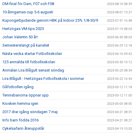
DM-final för Dam, F07 och F08
2023-08-10 08:39
10-åringarnas cup 5-6 augusti
2023-08-01 13:27
Kupongerbjudande genom HBK på Indoor 25% 1/8-30/9
2023-07-31 16:48
Hertzögas VM-tips 2023
2023-07-19 08:03
Johan Valentin 50 år!
2023-06-30 08:03
Semesterstängt på kansliet
2023-06-29 12:18
Nästa vecka startar Fotbollsskolan
2023-06-16 09:42
125 anmälda till fotbollsskolan
2023-05-30 10:12
Anmälan Lira Blågult senast söndag
2023-05-23 08:34
Lira Blågult - Hertzögas Fotbollsskola i sommar
2023-05-22 16:44
Gåfotbollen igång
2023-05-12 11:18
Tennisbanorna öppnar upp
2023-05-12 11:00
Kiosken hemma igen
2023-05-05 08:05
2017 drar igång söndagen 7 maj
2023-04-21 08:31
Info barn födda 2016
2023-04-21 08:27
Cykelsafarin återuppstår
2023-04-19 10:03