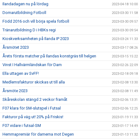
Ilandadagen nu på lördag
2023-04-18 10:00
Domarutbildning Fotboll
2023-03-30 11:58
Född 2016 och vill börja spela fotboll
2023-03-30 09:57
Tränarutbildning D i HBKs regi
2023-03-30 09:54
Kioskverksamheten på Ilanda IP 2023
2023-03-24 11:33
Årsmötet 2023
2023-03-17 08:26
Årets första matcher på Ilandas konstgräs till helgen
2023-03-15 15:22
Vinst I Hallvärmländskan för Dam
2023-02-26 22:09
Ella uttagen av SvFF!
2023-02-18 09:18
Medlemsfakturor skickas ut till alla
2023-02-08 13:30
Årsmöte 2023
2023-02-08 11:49
Skåreskolan stängd 2 veckor framåt
2023-02-06 13:31
F07 klara för SM-slutspel i Futsal
2023-02-06 12:25
Fakturor på väg ut! 20% på Friskis!
2023-01-19 11:33
F07 vidare i futsal-SM
2023-01-17 14:49
Hemmapremiär för damerna mot Degen
2023-01-13 11:32