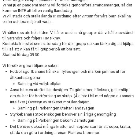
FRISPARKEN
Vi har ju en pandemi men vi vill försöka genomföra arrangemanget, så det
kommer INTE att bli en vanlig Ilandadag.
Vi vill städa och ställa Ilanda IP iordning efter vintern för våra barn skall ha
BLI MEDLEM
en fin och bra miljö att vara i.
MATCHER
Vi håller oss ute hela tiden. Vi håller oss i små grupper där vi håller avstånd
till varandra och följer FHMs krav.
Kontakta kansliet senast torsdag för den grupp du kan tänka dig att hjälpa
KONTAKTER & LAG
till i så att vi kan få till grupper på ett bra sätt.
Start på lördag 09:30.
FÖRENINGSDOKUMENT_GAMLA
Vi försöker göra följande saker:
SPONSORER
Fotbollsgolfbanans hål skall fyllas igen och marken jämnas ut för
åttkantssargerna
FÖRENINGSDOKUMENT
Samling vid vollybollplan
Ansa häcken utefter Ilandavägen. Ta gärna med häcksax, gallersläp
om du har för bortforsling av skräp. (Åk inte i bil med någon du annars
inte åker.) Översyn av staketet mot Ilandatjärn.
Samling på Parkeringen utefter Ilandavägen
Styrkebanan i Stodenskogen behöver sin årliga genomgång
Samling på Parkeringen bakom Damstugan
Det behövs också många krattor och sopborstar för att sopa, kratta,
städa och göra i ordning arenan. Plantera blommor.