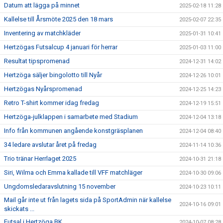
Datum att lägga på minnet
2025-02-18 11:28
Kallelse till Årsmöte 2025 den 18 mars
2025-02-07 22:35
Inventering av matchkläder
2025-01-31 10:41
Hertzögas Futsalcup 4 januari för herrar
2025-01-03 11:00
Resultat tipspromenad
2024-12-31 14:02
Hertzöga säljer bingolotto till Nyår
2024-12-26 10:01
Hertzögas Nyårspromenad
2024-12-25 14:23
Retro T-shirt kommer idag fredag
2024-12-19 15:51
Hertzöga-julklappen i samarbete med Stadium
2024-12-04 13:18
Info från kommunen angående konstgräsplanen
2024-12-04 08:40
34 ledare avslutar året på fredag
2024-11-14 10:36
Trio tränar Herrlaget 2025
2024-10-31 21:18
Siri, Wilma och Emma kallade till VFF matchläger
2024-10-30 09:06
Ungdomsledaravslutning 15 november
2024-10-23 10:11
Mail går inte ut från lagets sida på SportAdmin när kallelse
2024-10-16 09:01
skickats ...
Futsal i Hertzöga BK
2024-10-07 08:28