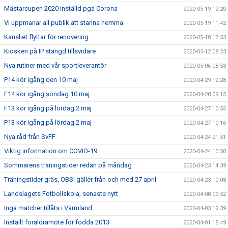
Mästarcupen 2020 inställd pga Corona
2020-05-19 12:20
Vi uppmanar all publik att stanna hemma
2020-05-19 11:42
Kansliet flyttar för renovering
2020-05-18 17:53
Kiosken på IP stängd tillsvidare
2020-05-12 08:23
Nya rutiner med vår sportleverantör
2020-05-06 08:53
P14 kör igång den 10 maj
2020-04-29 12:28
F14 kör igång söndag 10 maj
2020-04-28 09:15
F13 kör igång på lördag 2 maj
2020-04-27 10:55
P13 kör igång på lördag 2 maj
2020-04-27 10:16
Nya råd från SvFF
2020-04-24 21:51
Viktig information om COVID-19
2020-04-24 10:50
Sommarens träningstider redan på måndag
2020-04-23 14:39
Träningstider gräs, OBS! gäller från och med 27 april
2020-04-23 10:08
Landslagets Fotbollskola, senaste nytt
2020-04-08 09:52
Inga matcher tillåts i Värmland
2020-04-03 12:39
Inställt föräldramöte för födda 2013
2020-04-01 15:49