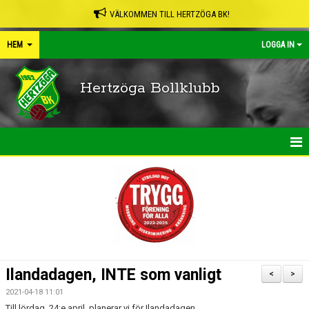
VÄLKOMMEN TILL HERTZÖGA BK!
HEM
LOGGA IN
Hertzöga Bollklubb
HEM
NYHETER
KALENDER
LEDARPÄRMEN
Ilandadagen, INTE som vanligt
<
>
SHOP
2021-04-18 11:01
Till lördag, 24:e april, planerar vi för Ilandadagen.