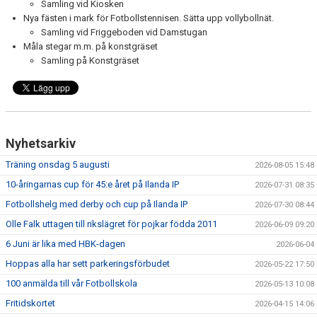
Samling vid Kiosken
Nya fästen i mark för Fotbollstennisen. Sätta upp vollybollnät.
Samling vid Friggeboden vid Damstugan
Måla stegar m.m. på konstgräset
Samling på Konstgräset
Nyhetsarkiv
Träning onsdag 5 augusti
2026-08-05 15:48
10-åringarnas cup för 45:e året på Ilanda IP
2026-07-31 08:35
Fotbollshelg med derby och cup på Ilanda IP
2026-07-30 08:44
Olle Falk uttagen till rikslägret för pojkar födda 2011
2026-06-09 09:20
6 Juni är lika med HBK-dagen
2026-06-04
Hoppas alla har sett parkeringsförbudet
2026-05-22 17:50
100 anmälda till vår Fotbollskola
2026-05-13 10:08
Fritidskortet
2026-04-15 14:06