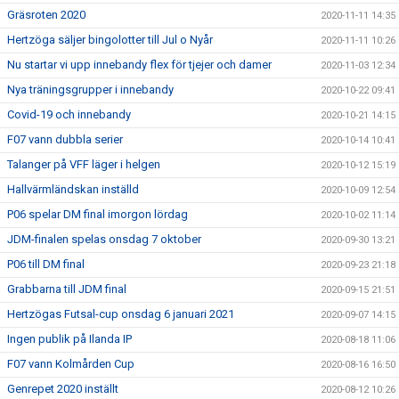
Gräsroten 2020
2020-11-11 14:35
Hertzöga säljer bingolotter till Jul o Nyår
2020-11-11 10:26
Nu startar vi upp innebandy flex för tjejer och damer
2020-11-03 12:34
Nya träningsgrupper i innebandy
2020-10-22 09:41
Covid-19 och innebandy
2020-10-21 14:15
F07 vann dubbla serier
2020-10-14 10:41
Talanger på VFF läger i helgen
2020-10-12 15:19
Hallvärmländskan inställd
2020-10-09 12:54
P06 spelar DM final imorgon lördag
2020-10-02 11:14
JDM-finalen spelas onsdag 7 oktober
2020-09-30 13:21
P06 till DM final
2020-09-23 21:18
Grabbarna till JDM final
2020-09-15 21:51
Hertzögas Futsal-cup onsdag 6 januari 2021
2020-09-07 14:15
Ingen publik på Ilanda IP
2020-08-18 11:06
F07 vann Kolmården Cup
2020-08-16 16:50
Genrepet 2020 inställt
2020-08-12 10:26