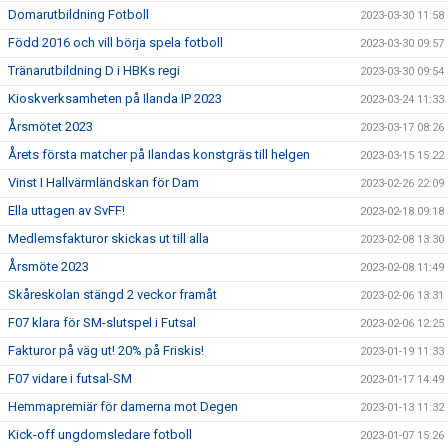
Domarutbildning Fotboll
2023-03-30 11:58
Född 2016 och vill börja spela fotboll
2023-03-30 09:57
Tränarutbildning D i HBKs regi
2023-03-30 09:54
Kioskverksamheten på Ilanda IP 2023
2023-03-24 11:33
Årsmötet 2023
2023-03-17 08:26
Årets första matcher på Ilandas konstgräs till helgen
2023-03-15 15:22
Vinst I Hallvärmländskan för Dam
2023-02-26 22:09
Ella uttagen av SvFF!
2023-02-18 09:18
Medlemsfakturor skickas ut till alla
2023-02-08 13:30
Årsmöte 2023
2023-02-08 11:49
Skåreskolan stängd 2 veckor framåt
2023-02-06 13:31
F07 klara för SM-slutspel i Futsal
2023-02-06 12:25
Fakturor på väg ut! 20% på Friskis!
2023-01-19 11:33
F07 vidare i futsal-SM
2023-01-17 14:49
Hemmapremiär för damerna mot Degen
2023-01-13 11:32
Kick-off ungdomsledare fotboll
2023-01-07 15:26