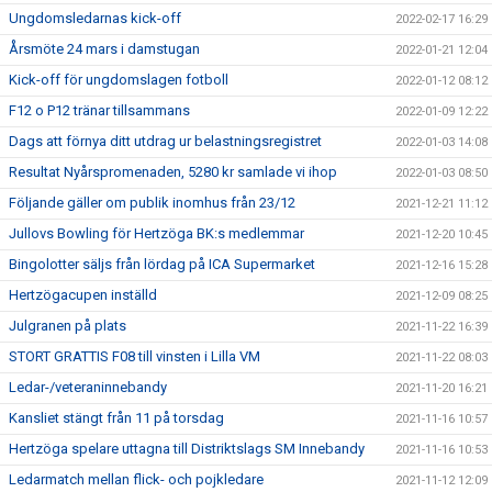
Ungdomsledarnas kick-off
2022-02-17 16:29
Årsmöte 24 mars i damstugan
2022-01-21 12:04
Kick-off för ungdomslagen fotboll
2022-01-12 08:12
F12 o P12 tränar tillsammans
2022-01-09 12:22
Dags att förnya ditt utdrag ur belastningsregistret
2022-01-03 14:08
Resultat Nyårspromenaden, 5280 kr samlade vi ihop
2022-01-03 08:50
Följande gäller om publik inomhus från 23/12
2021-12-21 11:12
Jullovs Bowling för Hertzöga BK:s medlemmar
2021-12-20 10:45
Bingolotter säljs från lördag på ICA Supermarket
2021-12-16 15:28
Hertzögacupen inställd
2021-12-09 08:25
Julgranen på plats
2021-11-22 16:39
STORT GRATTIS F08 till vinsten i Lilla VM
2021-11-22 08:03
Ledar-/veteraninnebandy
2021-11-20 16:21
Kansliet stängt från 11 på torsdag
2021-11-16 10:57
Hertzöga spelare uttagna till Distriktslags SM Innebandy
2021-11-16 10:53
Ledarmatch mellan flick- och pojkledare
2021-11-12 12:09