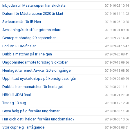
Inbjudan till Mästarcupen har skickats
2019-10-23 10:44
Datum för Mästarcupen 2020 är klart
2019-10-14 11:02
Seriepremiär för IB Herr
2019-10-08 10:25
Avslutning/kickoff ungdomsledare
2019-10-01 09:50
Genrepet söndag 29 september
2019-09-27 14:28
Förlust i JDM-finalen
2019-09-24 15:47
Dubbla matcher på IP i helgen
2019-09-20 08:41
Ungdomsledarmöte torsdag 3 oktober
2019-09-18 09:36
Herrlaget tar emot Arvika i 20:e omgången
2019-09-13 08:20
Upphittad nyckelknippa på konstgräset igår
2019-09-02 09:29
Dubbla hemmamatcher för herrlaget
2019-08-29 11:51
HBK till JDM final
2019-08-21 21:28
Tisdag 13 aug
2019-08-12 12:20
Grym helg på g för våra ungdomar
2019-08-08 11:28
Hur gick det i helgen för våra ungdomslag?
2019-08-06 13:06
Stor cuphelg i antågande
2019-08-02 08:51