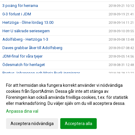
3 poäng för herrarna
2018-09-21 10:12
0-3 förlust i JDM
2018-09-19 21:41
Hertzöga - Ölme lördag 13.00
2018-09-14 11:21
Herr U säkrade seriesegern
2018-09-10 09:55
Adolfsberg - Hertzöga 1-3
2018-09-08 13:48
Daves grabbar åker till Adolfsberg
2018-09-07 08:42
JDM-final för våra tjejer
2018-09-05 14:56
Ödesmatch för herrlaget
2018-08-31 12:48
Pontus Johansson och Maria Busk inspirerar
2018-08-28 12:22
Utlottade priser från Målkronan
2018-08-20 08:33
För att hemsidan ska fungera korrekt använder vi nödvändiga
Tung förlust för herrlaget mot FF
2018-08-18 15:00
cookies från SportAdmin. Dessa går inte att stänga av.
Föreningen kan också använda frivilliga cookies, t.ex. för statistik
Hertzögakronan Lördag 18/8
2018-08-13 09:19
eller marknadsföring. Du väljer själv om du vill acceptera dessa.
Seger 2-1 mot Bosna 92
2018-08-09 11:29
Anpassa dina val
Mv utbildning flyttad
2018-08-07 17:34
Acceptera nödvändiga
Acceptera alla
10-åringarnas Cup 2018
2018-08-07 08:50
Japan tränar på Ilanda IP
2018-08-06 14:23