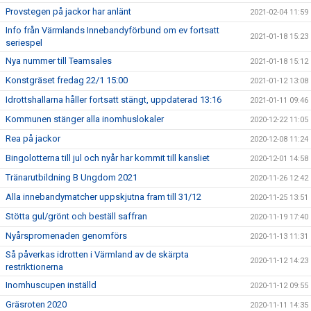
Provstegen på jackor har anlänt
2021-02-04 11:59
Info från Värmlands Innebandyförbund om ev fortsatt
2021-01-18 15:23
seriespel
Nya nummer till Teamsales
2021-01-18 15:12
Konstgräset fredag 22/1 15:00
2021-01-12 13:08
Idrottshallarna håller fortsatt stängt, uppdaterad 13:16
2021-01-11 09:46
Kommunen stänger alla inomhuslokaler
2020-12-22 11:05
Rea på jackor
2020-12-08 11:24
Bingolotterna till jul och nyår har kommit till kansliet
2020-12-01 14:58
Tränarutbildning B Ungdom 2021
2020-11-26 12:42
Alla innebandymatcher uppskjutna fram till 31/12
2020-11-25 13:51
Stötta gul/grönt och beställ saffran
2020-11-19 17:40
Nyårspromenaden genomförs
2020-11-13 11:31
Så påverkas idrotten i Värmland av de skärpta
2020-11-12 14:23
restriktionerna
Inomhuscupen inställd
2020-11-12 09:55
Gräsroten 2020
2020-11-11 14:35