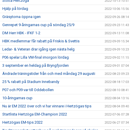
Stötta Hertzöga
2022-10-13 10:51
Hjälp på lördag
2022-10-06 15:56
Gräsytorna öppna igen
2022-09-26 08:14
Genrepet 9-åringarnas cup på söndag 25/9
2022-09-23 11:43
DM Herr HBK - IFKF 1-2
2022-09-13 11:08
HBK medlemmar får rabatt på Friskis & Svettis
2022-09-09 15:34
Ledar- & Veteran drar igång igen nästa helg
2022-09-09 10:23
P06 spelar Lilla VM-final imorgon lördag
2022-09-02 11:15
3 september en heldag på Bryngfjorden
2022-09-01 07:04
Ändrade träningstider från och med måndag 29 augusti
2022-08-23 09:23
25 % rabatt på Stadium Innebandy
2022-08-18 17:03
P07 och P09 var till Oddebollen
2022-08-10 08:41
10-åringarnas cup
2022-08-04 13:16
Nu är EM 2022 över och vi har vinnare i Hertzögas tips
2022-08-04 09:40
Startlista Hertzöga EM-Champion 2022
2022-07-06 07:28
Hertzögas EM-tips 2022
2022-06-27 07:34