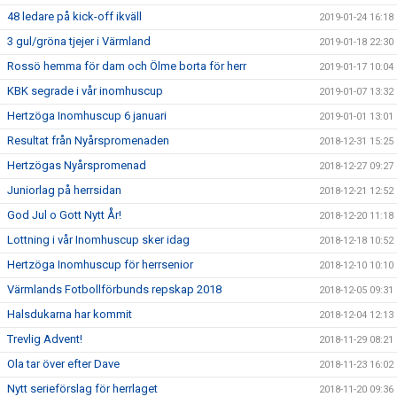
48 ledare på kick-off ikväll
2019-01-24 16:18
3 gul/gröna tjejer i Värmland
2019-01-18 22:30
Rossö hemma för dam och Ölme borta för herr
2019-01-17 10:04
KBK segrade i vår inomhuscup
2019-01-07 13:32
Hertzöga Inomhuscup 6 januari
2019-01-01 13:01
Resultat från Nyårspromenaden
2018-12-31 15:25
Hertzögas Nyårspromenad
2018-12-27 09:27
Juniorlag på herrsidan
2018-12-21 12:52
God Jul o Gott Nytt År!
2018-12-20 11:18
Lottning i vår Inomhuscup sker idag
2018-12-18 10:52
Hertzöga Inomhuscup för herrsenior
2018-12-10 10:10
Värmlands Fotbollförbunds repskap 2018
2018-12-05 09:31
Halsdukarna har kommit
2018-12-04 12:13
Trevlig Advent!
2018-11-29 08:21
Ola tar över efter Dave
2018-11-23 16:02
Nytt serieförslag för herrlaget
2018-11-20 09:36