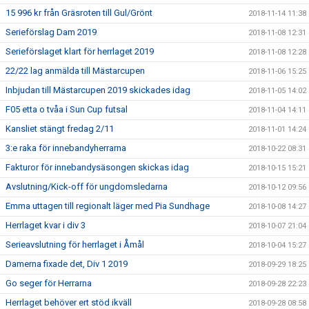
15 996 kr från Gräsroten till Gul/Grönt
2018-11-14 11:38
Serieförslag Dam 2019
2018-11-08 12:31
Serieförslaget klart för herrlaget 2019
2018-11-08 12:28
22/22 lag anmälda till Mästarcupen
2018-11-06 15:25
Inbjudan till Mästarcupen 2019 skickades idag
2018-11-05 14:02
F05 etta o tvåa i Sun Cup futsal
2018-11-04 14:11
Kansliet stängt fredag 2/11
2018-11-01 14:24
3:e raka för innebandyherrarna
2018-10-22 08:31
Fakturor för innebandysäsongen skickas idag
2018-10-15 15:21
Avslutning/Kick-off för ungdomsledarna
2018-10-12 09:56
Emma uttagen till regionalt läger med Pia Sundhage
2018-10-08 14:27
Herrlaget kvar i div 3
2018-10-07 21:04
Serieavslutning för herrlaget i Åmål
2018-10-04 15:27
Damerna fixade det, Div 1 2019
2018-09-29 18:25
Go seger för Herrarna
2018-09-28 22:23
Herrlaget behöver ert stöd ikväll
2018-09-28 08:58