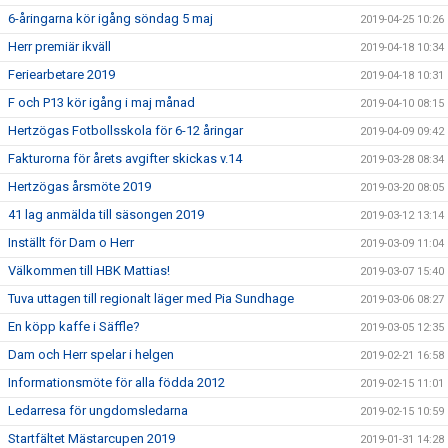
6-åringarna kör igång söndag 5 maj
2019-04-25 10:26
Herr premiär ikväll
2019-04-18 10:34
Feriearbetare 2019
2019-04-18 10:31
F och P13 kör igång i maj månad
2019-04-10 08:15
Hertzögas Fotbollsskola för 6-12 åringar
2019-04-09 09:42
Fakturorna för årets avgifter skickas v.14
2019-03-28 08:34
Hertzögas årsmöte 2019
2019-03-20 08:05
41 lag anmälda till säsongen 2019
2019-03-12 13:14
Inställt för Dam o Herr
2019-03-09 11:04
Välkommen till HBK Mattias!
2019-03-07 15:40
Tuva uttagen till regionalt läger med Pia Sundhage
2019-03-06 08:27
En köpp kaffe i Säffle?
2019-03-05 12:35
Dam och Herr spelar i helgen
2019-02-21 16:58
Informationsmöte för alla födda 2012
2019-02-15 11:01
Ledarresa för ungdomsledarna
2019-02-15 10:59
Startfältet Mästarcupen 2019
2019-01-31 14:28