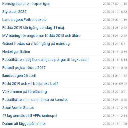
Konstgräsplanen öppen igen
2025-07-30 11:15
Styrelsen 2025
2025-05-12 18:53
Landslagets Fotbollsskola
2025-05-07 11:19
Födda 2019 kör igång söndag 11 maj.
2025-04-28 12:42
MV-träning för ungdomar födda 2015 och äldre
2025-04-26 12:42
Gräset frodas så vi kör igång på måndag
2025-04-24 15:41
Hertzöga i Italien
2025-04-16 13:39
Rabatthäften, sälj fler och tjäna pengar till lagkassan
2025-04-15 15:14
Fotboll pojkar födda 2017
2025-04-14 10:28
Ilandadagen 26 april
2025-04-04 11:52
Född 2019 och vill börja leka boll?
2025-04-04 09:02
Välkommen på föreläsning
2025-03-27 10:01
Rabatthäften finns att hämta på kansliet
2025-03-26 13:45
SportAdmin Status
2025-03-17 12:09
47 lag anmälda till VFFs seriespel
2025-03-14 12:14
Datum att lägga på minnet
2025-02-18 11:28