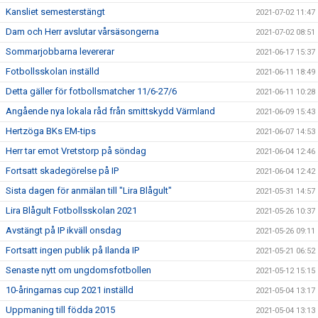
Kansliet semesterstängt
2021-07-02 11:47
Dam och Herr avslutar vårsäsongerna
2021-07-02 08:51
Sommarjobbarna levererar
2021-06-17 15:37
Fotbollsskolan inställd
2021-06-11 18:49
Detta gäller för fotbollsmatcher 11/6-27/6
2021-06-11 10:28
Angående nya lokala råd från smittskydd Värmland
2021-06-09 15:43
Hertzöga BKs EM-tips
2021-06-07 14:53
Herr tar emot Vretstorp på söndag
2021-06-04 12:46
Fortsatt skadegörelse på IP
2021-06-04 12:42
Sista dagen för anmälan till "Lira Blågult"
2021-05-31 14:57
Lira Blågult Fotbollsskolan 2021
2021-05-26 10:37
Avstängt på IP ikväll onsdag
2021-05-26 09:11
Fortsatt ingen publik på Ilanda IP
2021-05-21 06:52
Senaste nytt om ungdomsfotbollen
2021-05-12 15:15
10-åringarnas cup 2021 inställd
2021-05-04 13:17
Uppmaning till födda 2015
2021-05-04 13:13