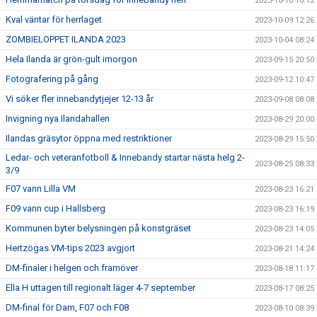
2023-10-10 10:12
Kval väntar för herrlaget
2023-10-09 12:26
ZOMBIELOPPET ILANDA 2023
2023-10-04 08:24
Hela Ilanda är grön-gult imorgon
2023-09-15 20:50
Fotografering på gång
2023-09-12 10:47
Vi söker fler innebandytjejer 12-13 år
2023-09-08 08:08
Invigning nya Ilandahallen
2023-08-29 20:00
Ilandas gräsytor öppna med restriktioner
2023-08-29 15:50
Ledar- och veteranfotboll & Innebandy startar nästa helg 2-
2023-08-25 08:33
3/9
F07 vann Lilla VM
2023-08-23 16:21
F09 vann cup i Hallsberg
2023-08-23 16:19
Kommunen byter belysningen på konstgräset
2023-08-23 14:05
Hertzögas VM-tips 2023 avgjort
2023-08-21 14:24
DM-finaler i helgen och framöver
2023-08-18 11:17
Ella H uttagen till regionalt läger 4-7 september
2023-08-17 08:25
DM-final för Dam, F07 och F08
2023-08-10 08:39