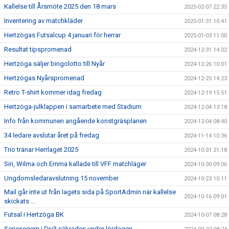
Kallelse till Årsmöte 2025 den 18 mars
2025-02-07 22:35
Inventering av matchkläder
2025-01-31 10:41
Hertzögas Futsalcup 4 januari för herrar
2025-01-03 11:00
Resultat tipspromenad
2024-12-31 14:02
Hertzöga säljer bingolotto till Nyår
2024-12-26 10:01
Hertzögas Nyårspromenad
2024-12-25 14:23
Retro T-shirt kommer idag fredag
2024-12-19 15:51
Hertzöga-julklappen i samarbete med Stadium
2024-12-04 13:18
Info från kommunen angående konstgräsplanen
2024-12-04 08:40
34 ledare avslutar året på fredag
2024-11-14 10:36
Trio tränar Herrlaget 2025
2024-10-31 21:18
Siri, Wilma och Emma kallade till VFF matchläger
2024-10-30 09:06
Ungdomsledaravslutning 15 november
2024-10-23 10:11
Mail går inte ut från lagets sida på SportAdmin när kallelse
2024-10-16 09:01
skickats ...
Futsal i Hertzöga BK
2024-10-07 08:28
Seriesegern i Div3 säkrades under lördagen