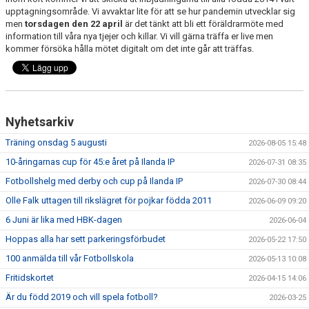
FRISPARKEN
upptagningsområde. Vi avvaktar lite för att se hur pandemin utvecklar sig
men
torsdagen den 22 april
är det tänkt att bli ett föräldrarmöte med
information till våra nya tjejer och killar. Vi vill gärna träffa er live men
BLI MEDLEM
kommer försöka hålla mötet digitalt om det inte går att träffas.
MATCHER
KONTAKTER & LAG
Nyhetsarkiv
FÖRENINGSDOKUMENT_GAMLA
Träning onsdag 5 augusti
2026-08-05 15:48
SPONSORER
10-åringarnas cup för 45:e året på Ilanda IP
2026-07-31 08:35
Fotbollshelg med derby och cup på Ilanda IP
2026-07-30 08:44
FÖRENINGSDOKUMENT
Olle Falk uttagen till rikslägret för pojkar födda 2011
2026-06-09 09:20
6 Juni är lika med HBK-dagen
2026-06-04
Hoppas alla har sett parkeringsförbudet
2026-05-22 17:50
100 anmälda till vår Fotbollskola
2026-05-13 10:08
Fritidskortet
2026-04-15 14:06
Är du född 2019 och vill spela fotboll?
2026-03-25