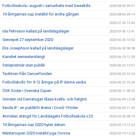
Fotbollsskola i augusti i samarbete med Sweskills
2020-08-05 09:47
10-åringarnas cup inställd för andra gången
2020-08-05 09:14
2020-07-24 15:45
Ida Pehrsson kallad på landslagsläger
2020-07-06 13:41
Genrepet 27 september 2020
2020-06-30 10:02
Elis Josephson kallad på landslagsläger
2020-06-30 08:38
Kansliet semesterstängt
2020-06-29 12:39
Seriepremiär utan publik
2020-06-25 13:57
Tackbrev från Cancerfonden
2020-06-24 10:24
Fotbollskollo för 9-12 åringar på IP denna vecka
2020-06-22 10:34
ÖSK Söder i Svenska Cupen
2020-06-11 08:22
Grinden vid Damstugan låses kvälls- och helgtid
2020-06-09 12:58
Ilanda IP - en publikfri Arena i Covid-19 tider
2020-06-09 11:49
Anmälan stängd för Landslagets Fotbollsskola v.25
2020-05-20 08:19
10-åringarnas cup 2020 byter datum
2020-05-19 15:02
Mästarcupen 2020 inställd pga Corona
2020-05-19 12:20