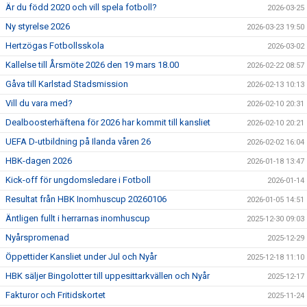
Är du född 2020 och vill spela fotboll?
2026-03-25
Ny styrelse 2026
2026-03-23 19:50
Hertzögas Fotbollsskola
2026-03-02
Kallelse till Årsmöte 2026 den 19 mars 18.00
2026-02-22 08:57
Gåva till Karlstad Stadsmission
2026-02-13 10:13
Vill du vara med?
2026-02-10 20:31
Dealboosterhäftena för 2026 har kommit till kansliet
2026-02-10 20:21
UEFA D-utbildning på Ilanda våren 26
2026-02-02 16:04
HBK-dagen 2026
2026-01-18 13:47
Kick-off för ungdomsledare i Fotboll
2026-01-14
Resultat från HBK Inomhuscup 20260106
2026-01-05 14:51
Äntligen fullt i herrarnas inomhuscup
2025-12-30 09:03
Nyårspromenad
2025-12-29
Öppettider Kansliet under Jul och Nyår
2025-12-18 11:10
HBK säljer Bingolotter till uppesittarkvällen och Nyår
2025-12-17
Fakturor och Fritidskortet
2025-11-24