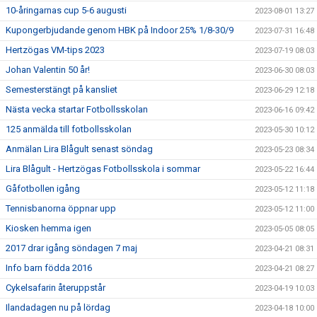
10-åringarnas cup 5-6 augusti
2023-08-01 13:27
Kupongerbjudande genom HBK på Indoor 25% 1/8-30/9
2023-07-31 16:48
Hertzögas VM-tips 2023
2023-07-19 08:03
Johan Valentin 50 år!
2023-06-30 08:03
Semesterstängt på kansliet
2023-06-29 12:18
Nästa vecka startar Fotbollsskolan
2023-06-16 09:42
125 anmälda till fotbollsskolan
2023-05-30 10:12
Anmälan Lira Blågult senast söndag
2023-05-23 08:34
Lira Blågult - Hertzögas Fotbollsskola i sommar
2023-05-22 16:44
Gåfotbollen igång
2023-05-12 11:18
Tennisbanorna öppnar upp
2023-05-12 11:00
Kiosken hemma igen
2023-05-05 08:05
2017 drar igång söndagen 7 maj
2023-04-21 08:31
Info barn födda 2016
2023-04-21 08:27
Cykelsafarin återuppstår
2023-04-19 10:03
Ilandadagen nu på lördag
2023-04-18 10:00