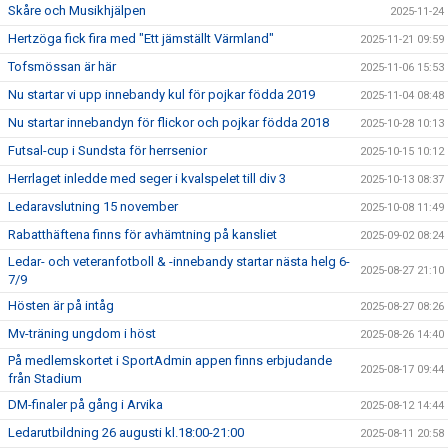
Skåre och Musikhjälpen
2025-11-24
Hertzöga fick fira med "Ett jämställt Värmland"
2025-11-21 09:59
Tofsmössan är här
2025-11-06 15:53
Nu startar vi upp innebandy kul för pojkar födda 2019
2025-11-04 08:48
Nu startar innebandyn för flickor och pojkar födda 2018
2025-10-28 10:13
Futsal-cup i Sundsta för herrsenior
2025-10-15 10:12
Herrlaget inledde med seger i kvalspelet till div 3
2025-10-13 08:37
Ledaravslutning 15 november
2025-10-08 11:49
Rabatthäftena finns för avhämtning på kansliet
2025-09-02 08:24
Ledar- och veteranfotboll & -innebandy startar nästa helg 6-
2025-08-27 21:10
7/9
Hösten är på intåg
2025-08-27 08:26
Mv-träning ungdom i höst
2025-08-26 14:40
På medlemskortet i SportAdmin appen finns erbjudande
2025-08-17 09:44
från Stadium
DM-finaler på gång i Arvika
2025-08-12 14:44
Ledarutbildning 26 augusti kl.18:00-21:00
2025-08-11 20:58