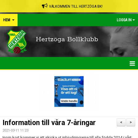
VÄLKOMMEN TILL HERTZÖGA BK!
HEM
LOGGA IN
Hertzöga Bollklubb
HEM
NYHETER
KALENDER
LEDARPÄRMEN
Information till våra 7-åringar
<
>
SHOP
2021-03-11 11:23
Inom kort kommer vi att skicka ut inbjudningarna till alla födda 2014 i vårt