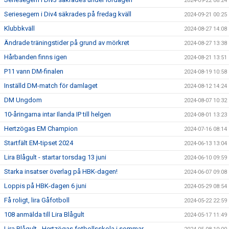
2024-09-22 08:24
Seriesegern i Div4 säkrades på fredag kväll
2024-09-21 00:25
Klubbkväll
2024-08-27 14:08
Ändrade träningstider på grund av mörkret
2024-08-27 13:38
Hårbanden finns igen
2024-08-21 13:51
P11 vann DM-finalen
2024-08-19 10:58
Inställd DM-match för damlaget
2024-08-12 14:24
DM Ungdom
2024-08-07 10:32
10-åringarna intar Ilanda IP till helgen
2024-08-01 13:23
Hertzögas EM Champion
2024-07-16 08:14
Startfält EM-tipset 2024
2024-06-13 13:04
Lira Blågult - startar torsdag 13 juni
2024-06-10 09:59
Starka insatser överlag på HBK-dagen!
2024-06-07 09:08
Loppis på HBK-dagen 6 juni
2024-05-29 08:54
Få roligt, lira Gåfotboll
2024-05-22 22:59
108 anmälda till Lira Blågult
2024-05-17 11:49
Lira Blågult - Hertzögas fotbollsskola i sommar