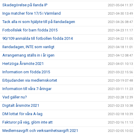
Skadegörelse på Ilanda IP
2021-05-04 11:37
Inga matcher före 17/5 i Värmland
2021-04-30 13:49
Tack alla ni som hjälpte till på Ilandadagen
2021-04-26 08:47
Fotbollslek för barn födda 2015
2021-04-23 11:17
90/109 anmälda till fotbollen födda 2014
2021-04-22 11:05
Ilandadagen, INTE som vanligt
2021-04-18 11:01
Arrangemang ställs in i år igen
2021-04-12 08:47
Hertzöga Årsmöte 2021
2021-04-01 10:13
Information om födda 2015
2021-03-22 15:56
Erbjudanden via medlemskortet
2021-03-19 07:48
Information till våra 7-åringar
2021-03-11 11:23
Vad gäller nu?
2021-02-28 12:39
Digitalt årsmöte 2021
2021-02-23 10:38
DM lottat för våra A-lag
2021-02-18 10:39
Fakturor på väg, glöm inte att
2021-02-16 11:13
Medlemsavgift och verksamhetsavgift 2021
2021-02-05 10:02