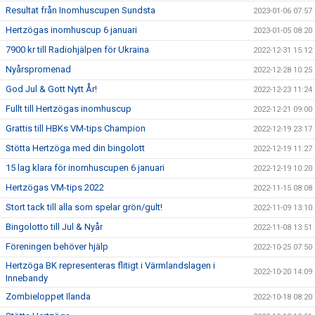
Resultat från Inomhuscupen Sundsta
2023-01-06 07:57
Hertzögas inomhuscup 6 januari
2023-01-05 08:20
7900 kr till Radiohjälpen för Ukraina
2022-12-31 15:12
Nyårspromenad
2022-12-28 10:25
God Jul & Gott Nytt År!
2022-12-23 11:24
Fullt till Hertzögas inomhuscup
2022-12-21 09:00
Grattis till HBKs VM-tips Champion
2022-12-19 23:17
Stötta Hertzöga med din bingolott
2022-12-19 11:27
15 lag klara för inomhuscupen 6 januari
2022-12-19 10:20
Hertzögas VM-tips 2022
2022-11-15 08:08
Stort tack till alla som spelar grön/gult!
2022-11-09 13:10
Bingolotto till Jul & Nyår
2022-11-08 13:51
Föreningen behöver hjälp
2022-10-25 07:50
Hertzöga BK representeras flitigt i Värmlandslagen i
2022-10-20 14:09
Innebandy
Zombieloppet Ilanda
2022-10-18 08:20