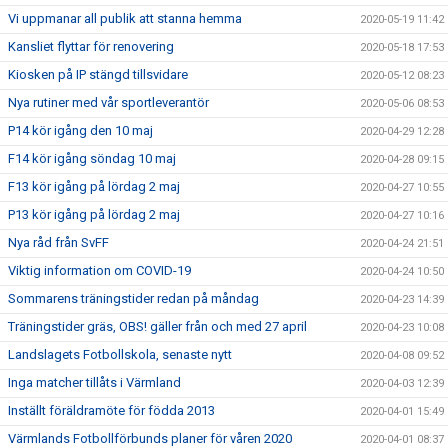
Vi uppmanar all publik att stanna hemma
2020-05-19 11:42
Kansliet flyttar för renovering
2020-05-18 17:53
Kiosken på IP stängd tillsvidare
2020-05-12 08:23
Nya rutiner med vår sportleverantör
2020-05-06 08:53
P14 kör igång den 10 maj
2020-04-29 12:28
F14 kör igång söndag 10 maj
2020-04-28 09:15
F13 kör igång på lördag 2 maj
2020-04-27 10:55
P13 kör igång på lördag 2 maj
2020-04-27 10:16
Nya råd från SvFF
2020-04-24 21:51
Viktig information om COVID-19
2020-04-24 10:50
Sommarens träningstider redan på måndag
2020-04-23 14:39
Träningstider gräs, OBS! gäller från och med 27 april
2020-04-23 10:08
Landslagets Fotbollskola, senaste nytt
2020-04-08 09:52
Inga matcher tillåts i Värmland
2020-04-03 12:39
Inställt föräldramöte för födda 2013
2020-04-01 15:49
Värmlands Fotbollförbunds planer för våren 2020
2020-04-01 08:37