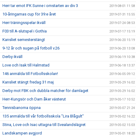
Herr tar emot IFK Sunne i omstarten av div 3
2019-08-01 11:58
10-åringarnas cup för 39:e året
2019-07-31 15:55
Herr träningsspelar ikväll
2019-07-24 08:53
F03 till A-slutspel i Gothia
2019-07-17 15:19
Kansliet semesterstängt
2019-06-20 15:19
9-12 år och sugen på fotboll v.26
2019-06-20 13:08
Derby ikväll
2019-06-19 10:38
Love och Isak till Halmstad
2019-06-18 13:37
146 anmälda till Fotbollsskolan!
2019-06-05 09:12
Kansliet stängt fredag 31 maj
2019-05-29 16:02
Derby mot FBK och dubbla matcher för damlaget
2019-05-29 16:02
Herr-Kungsör och Dam åker västerut
2019-05-17 10:52
Tennisbanorna öppna
2019-05-07 21:24
135 anmälda till vår fotbollsskola "Lira Blågult"
2019-05-02 16:22
Stina, Love och Isac uttagna till Svealandslägret
2019-05-02 15:03
Landskampen avgjord
2019-05-01 18:20