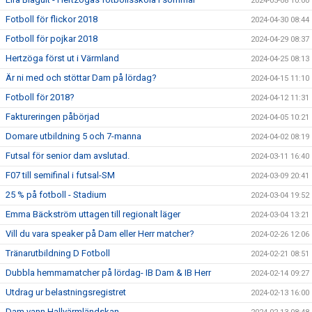
2024-05-08 10:00
Fotboll för flickor 2018
2024-04-30 08:44
Fotboll för pojkar 2018
2024-04-29 08:37
Hertzöga först ut i Värmland
2024-04-25 08:13
Är ni med och stöttar Dam på lördag?
2024-04-15 11:10
Fotboll för 2018?
2024-04-12 11:31
Faktureringen påbörjad
2024-04-05 10:21
Domare utbildning 5 och 7-manna
2024-04-02 08:19
Futsal för senior dam avslutad.
2024-03-11 16:40
F07 till semifinal i futsal-SM
2024-03-09 20:41
25 % på fotboll - Stadium
2024-03-04 19:52
Emma Bäckström uttagen till regionalt läger
2024-03-04 13:21
Vill du vara speaker på Dam eller Herr matcher?
2024-02-26 12:06
Tränarutbildning D Fotboll
2024-02-21 08:51
Dubbla hemmamatcher på lördag- IB Dam & IB Herr
2024-02-14 09:27
Utdrag ur belastningsregistret
2024-02-13 16:00
Dam vann Hallvärmländskan