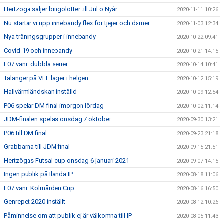
Hertzöga säljer bingolotter till Jul o Nyår
2020-11-11 10:26
Nu startar vi upp innebandy flex för tjejer och damer
2020-11-03 12:34
Nya träningsgrupper i innebandy
2020-10-22 09:41
Covid-19 och innebandy
2020-10-21 14:15
F07 vann dubbla serier
2020-10-14 10:41
Talanger på VFF läger i helgen
2020-10-12 15:19
Hallvärmländskan inställd
2020-10-09 12:54
P06 spelar DM final imorgon lördag
2020-10-02 11:14
JDM-finalen spelas onsdag 7 oktober
2020-09-30 13:21
P06 till DM final
2020-09-23 21:18
Grabbarna till JDM final
2020-09-15 21:51
Hertzögas Futsal-cup onsdag 6 januari 2021
2020-09-07 14:15
Ingen publik på Ilanda IP
2020-08-18 11:06
F07 vann Kolmården Cup
2020-08-16 16:50
Genrepet 2020 inställt
2020-08-12 10:26
Påminnelse om att publik ej är välkomna till IP
2020-08-05 11:43