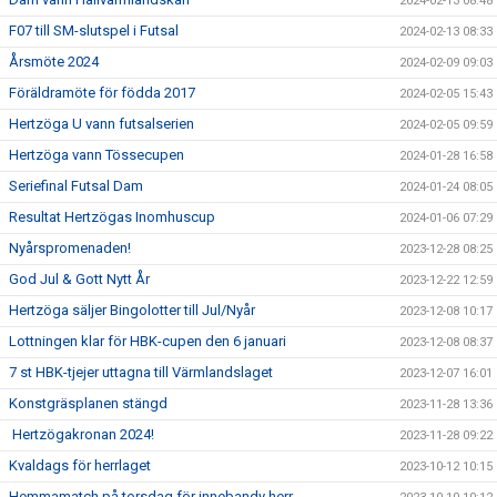
2024-02-13 08:48
F07 till SM-slutspel i Futsal
2024-02-13 08:33
Årsmöte 2024
2024-02-09 09:03
Föräldramöte för födda 2017
2024-02-05 15:43
Hertzöga U vann futsalserien
2024-02-05 09:59
Hertzöga vann Tössecupen
2024-01-28 16:58
Seriefinal Futsal Dam
2024-01-24 08:05
Resultat Hertzögas Inomhuscup
2024-01-06 07:29
Nyårspromenaden!
2023-12-28 08:25
God Jul & Gott Nytt År
2023-12-22 12:59
Hertzöga säljer Bingolotter till Jul/Nyår
2023-12-08 10:17
Lottningen klar för HBK-cupen den 6 januari
2023-12-08 08:37
7 st HBK-tjejer uttagna till Värmlandslaget
2023-12-07 16:01
Konstgräsplanen stängd
2023-11-28 13:36
Hertzögakronan 2024!
2023-11-28 09:22
Kvaldags för herrlaget
2023-10-12 10:15
Hemmamatch på torsdag för innebandy herr