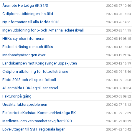
Årsmöte Hertzöga BK 31/3
2020-03-27 10:40
C diplom utbildningen inställd
2020-03-26 14:54
Ny information till alla födda 2013
2020-03-26 14:21
Ingen utbildning för 5- och 7-manna ledare ikväll
2020-03-25 14:15
HBKs styrelse informerar
2020-03-19 08:15
Fotbollsträning o match tillåts
2020-03-13 15:08
Innebandysäsongen över
2020-03-12 21:16
Landskampen mot Kongsvinger uppskjuten
2020-03-12 16:19
C-diplom utbildning för fotbollstränare
2020-03-09 15:46
Född 2013 och vill spela fotboll
2020-03-09 10:08
43 anmälda HBK-lag till seriespel
2020-03-06 09:04
Fakturor på gång
2020-03-05 09:52
Ursäkta fakturaproblemen
2020-02-27 13:13
Feriearbete Karlstad Kommun/Hertzöga BK
2020-01-29 12:59
Medlems- och verksamhetsavgifter 2020
2020-01-29 08:19
Love uttagen till SvFF regionala läger
2020-01-22 13:42