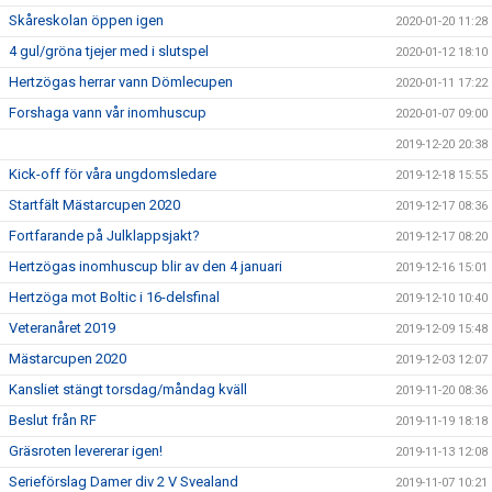
Skåreskolan öppen igen
2020-01-20 11:28
4 gul/gröna tjejer med i slutspel
2020-01-12 18:10
Hertzögas herrar vann Dömlecupen
2020-01-11 17:22
Forshaga vann vår inomhuscup
2020-01-07 09:00
2019-12-20 20:38
Kick-off för våra ungdomsledare
2019-12-18 15:55
Startfält Mästarcupen 2020
2019-12-17 08:36
Fortfarande på Julklappsjakt?
2019-12-17 08:20
Hertzögas inomhuscup blir av den 4 januari
2019-12-16 15:01
Hertzöga mot Boltic i 16-delsfinal
2019-12-10 10:40
Veteranåret 2019
2019-12-09 15:48
Mästarcupen 2020
2019-12-03 12:07
Kansliet stängt torsdag/måndag kväll
2019-11-20 08:36
Beslut från RF
2019-11-19 18:18
Gräsroten levererar igen!
2019-11-13 12:08
Serieförslag Damer div 2 V Svealand
2019-11-07 10:21