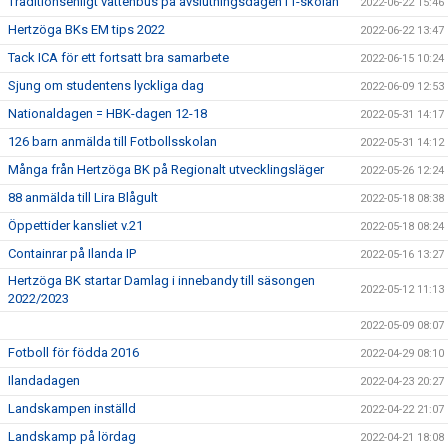
Traditionsenligt vattenbus på avslutningsdagen i f-skolan
2022-06-22 15:46
Hertzöga BKs EM tips 2022
2022-06-22 13:47
Tack ICA för ett fortsatt bra samarbete
2022-06-15 10:24
Sjung om studentens lyckliga dag
2022-06-09 12:53
Nationaldagen = HBK-dagen 12-18
2022-05-31 14:17
126 barn anmälda till Fotbollsskolan
2022-05-31 14:12
Många från Hertzöga BK på Regionalt utvecklingsläger
2022-05-26 12:24
88 anmälda till Lira Blågult
2022-05-18 08:38
Öppettider kansliet v.21
2022-05-18 08:24
Containrar på Ilanda IP
2022-05-16 13:27
Hertzöga BK startar Damlag i innebandy till säsongen
2022-05-12 11:13
2022/2023
2022-05-09 08:07
Fotboll för födda 2016
2022-04-29 08:10
Ilandadagen
2022-04-23 20:27
Landskampen inställd
2022-04-22 21:07
Landskamp på lördag
2022-04-21 18:08