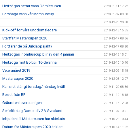
Hertzögas herrar vann Dömlecupen
2020-01-11 17:22
Forshaga vann vår inomhuscup
2020-01-07 09:00
2019-12-20 20:38
Kick-off för våra ungdomsledare
2019-12-18 15:55
Startfält Mästarcupen 2020
2019-12-17 08:36
Fortfarande på Julklappsjakt?
2019-12-17 08:20
Hertzögas inomhuscup blir av den 4 januari
2019-12-16 15:01
Hertzöga mot Boltic i 16-delsfinal
2019-12-10 10:40
Veteranåret 2019
2019-12-09 15:48
Mästarcupen 2020
2019-12-03 12:07
Kansliet stängt torsdag/måndag kväll
2019-11-20 08:36
Beslut från RF
2019-11-19 18:18
Gräsroten levererar igen!
2019-11-13 12:08
Serieförslag Damer div 2 V Svealand
2019-11-07 10:21
Inbjudan till Mästarcupen har skickats
2019-10-23 10:44
Datum för Mästarcupen 2020 är klart
2019-10-14 11:02