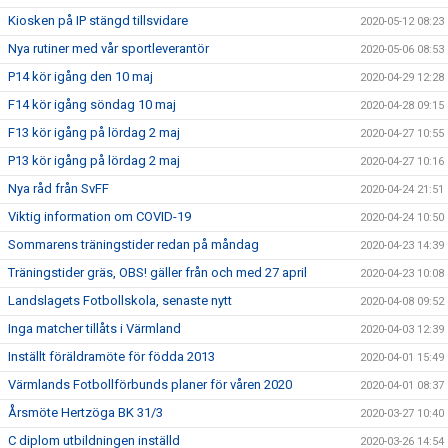
Kiosken på IP stängd tillsvidare
2020-05-12 08:23
Nya rutiner med vår sportleverantör
2020-05-06 08:53
P14 kör igång den 10 maj
2020-04-29 12:28
F14 kör igång söndag 10 maj
2020-04-28 09:15
F13 kör igång på lördag 2 maj
2020-04-27 10:55
P13 kör igång på lördag 2 maj
2020-04-27 10:16
Nya råd från SvFF
2020-04-24 21:51
Viktig information om COVID-19
2020-04-24 10:50
Sommarens träningstider redan på måndag
2020-04-23 14:39
Träningstider gräs, OBS! gäller från och med 27 april
2020-04-23 10:08
Landslagets Fotbollskola, senaste nytt
2020-04-08 09:52
Inga matcher tillåts i Värmland
2020-04-03 12:39
Inställt föräldramöte för födda 2013
2020-04-01 15:49
Värmlands Fotbollförbunds planer för våren 2020
2020-04-01 08:37
Årsmöte Hertzöga BK 31/3
2020-03-27 10:40
C diplom utbildningen inställd
2020-03-26 14:54