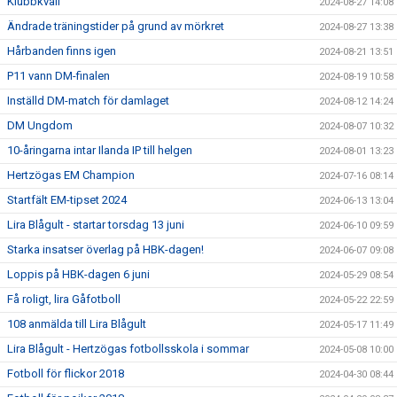
Klubbkväll
2024-08-27 14:08
Ändrade träningstider på grund av mörkret
2024-08-27 13:38
Hårbanden finns igen
2024-08-21 13:51
P11 vann DM-finalen
2024-08-19 10:58
Inställd DM-match för damlaget
2024-08-12 14:24
DM Ungdom
2024-08-07 10:32
10-åringarna intar Ilanda IP till helgen
2024-08-01 13:23
Hertzögas EM Champion
2024-07-16 08:14
Startfält EM-tipset 2024
2024-06-13 13:04
Lira Blågult - startar torsdag 13 juni
2024-06-10 09:59
Starka insatser överlag på HBK-dagen!
2024-06-07 09:08
Loppis på HBK-dagen 6 juni
2024-05-29 08:54
Få roligt, lira Gåfotboll
2024-05-22 22:59
108 anmälda till Lira Blågult
2024-05-17 11:49
Lira Blågult - Hertzögas fotbollsskola i sommar
2024-05-08 10:00
Fotboll för flickor 2018
2024-04-30 08:44