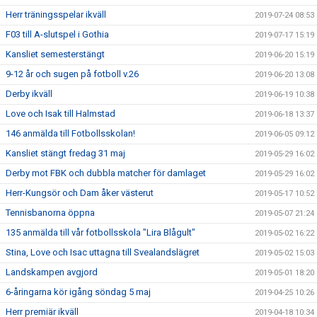
Herr träningsspelar ikväll
2019-07-24 08:53
F03 till A-slutspel i Gothia
2019-07-17 15:19
Kansliet semesterstängt
2019-06-20 15:19
9-12 år och sugen på fotboll v.26
2019-06-20 13:08
Derby ikväll
2019-06-19 10:38
Love och Isak till Halmstad
2019-06-18 13:37
146 anmälda till Fotbollsskolan!
2019-06-05 09:12
Kansliet stängt fredag 31 maj
2019-05-29 16:02
Derby mot FBK och dubbla matcher för damlaget
2019-05-29 16:02
Herr-Kungsör och Dam åker västerut
2019-05-17 10:52
Tennisbanorna öppna
2019-05-07 21:24
135 anmälda till vår fotbollsskola "Lira Blågult"
2019-05-02 16:22
Stina, Love och Isac uttagna till Svealandslägret
2019-05-02 15:03
Landskampen avgjord
2019-05-01 18:20
6-åringarna kör igång söndag 5 maj
2019-04-25 10:26
Herr premiär ikväll
2019-04-18 10:34