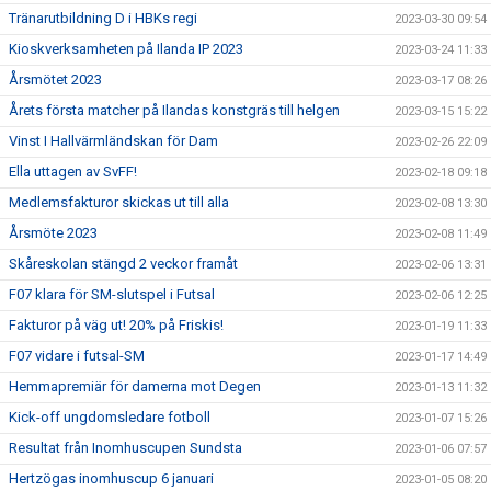
Tränarutbildning D i HBKs regi
2023-03-30 09:54
Kioskverksamheten på Ilanda IP 2023
2023-03-24 11:33
Årsmötet 2023
2023-03-17 08:26
Årets första matcher på Ilandas konstgräs till helgen
2023-03-15 15:22
Vinst I Hallvärmländskan för Dam
2023-02-26 22:09
Ella uttagen av SvFF!
2023-02-18 09:18
Medlemsfakturor skickas ut till alla
2023-02-08 13:30
Årsmöte 2023
2023-02-08 11:49
Skåreskolan stängd 2 veckor framåt
2023-02-06 13:31
F07 klara för SM-slutspel i Futsal
2023-02-06 12:25
Fakturor på väg ut! 20% på Friskis!
2023-01-19 11:33
F07 vidare i futsal-SM
2023-01-17 14:49
Hemmapremiär för damerna mot Degen
2023-01-13 11:32
Kick-off ungdomsledare fotboll
2023-01-07 15:26
Resultat från Inomhuscupen Sundsta
2023-01-06 07:57
Hertzögas inomhuscup 6 januari
2023-01-05 08:20