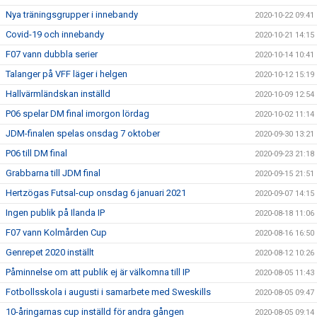
Nya träningsgrupper i innebandy
2020-10-22 09:41
Covid-19 och innebandy
2020-10-21 14:15
F07 vann dubbla serier
2020-10-14 10:41
Talanger på VFF läger i helgen
2020-10-12 15:19
Hallvärmländskan inställd
2020-10-09 12:54
P06 spelar DM final imorgon lördag
2020-10-02 11:14
JDM-finalen spelas onsdag 7 oktober
2020-09-30 13:21
P06 till DM final
2020-09-23 21:18
Grabbarna till JDM final
2020-09-15 21:51
Hertzögas Futsal-cup onsdag 6 januari 2021
2020-09-07 14:15
Ingen publik på Ilanda IP
2020-08-18 11:06
F07 vann Kolmården Cup
2020-08-16 16:50
Genrepet 2020 inställt
2020-08-12 10:26
Påminnelse om att publik ej är välkomna till IP
2020-08-05 11:43
Fotbollsskola i augusti i samarbete med Sweskills
2020-08-05 09:47
10-åringarnas cup inställd för andra gången
2020-08-05 09:14