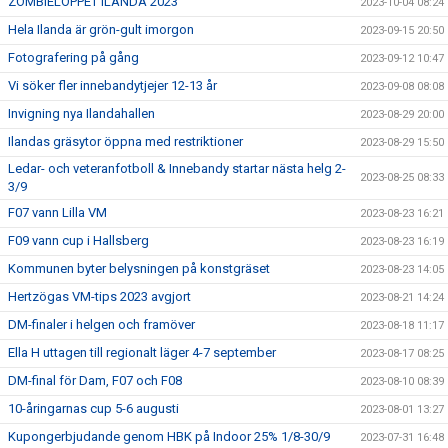
ZOMBIELOPPET ILANDA 2023
2023-10-04 08:24
Hela Ilanda är grön-gult imorgon
2023-09-15 20:50
Fotografering på gång
2023-09-12 10:47
Vi söker fler innebandytjejer 12-13 år
2023-09-08 08:08
Invigning nya Ilandahallen
2023-08-29 20:00
Ilandas gräsytor öppna med restriktioner
2023-08-29 15:50
Ledar- och veteranfotboll & Innebandy startar nästa helg 2-
2023-08-25 08:33
3/9
F07 vann Lilla VM
2023-08-23 16:21
F09 vann cup i Hallsberg
2023-08-23 16:19
Kommunen byter belysningen på konstgräset
2023-08-23 14:05
Hertzögas VM-tips 2023 avgjort
2023-08-21 14:24
DM-finaler i helgen och framöver
2023-08-18 11:17
Ella H uttagen till regionalt läger 4-7 september
2023-08-17 08:25
DM-final för Dam, F07 och F08
2023-08-10 08:39
10-åringarnas cup 5-6 augusti
2023-08-01 13:27
Kupongerbjudande genom HBK på Indoor 25% 1/8-30/9
2023-07-31 16:48