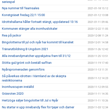
seriespel
Nya nummer till Teamsales
2021-01-18 15:12
Konstgräset fredag 22/1 15:00
2021-01-12 13:08
Idrottshallarna håller fortsatt stängt, uppdaterad 13:16
2021-01-11 09:46
Kommunen stänger alla inomhuslokaler
2020-12-22 11:05
Rea på jackor
2020-12-08 11:24
Bingolotterna till jul och nyår har kommit till kansliet
2020-12-01 14:58
Tränarutbildning B Ungdom 2021
2020-11-26 12:42
Alla innebandymatcher uppskjutna fram till 31/12
2020-11-25 13:51
Stötta gul/grönt och beställ saffran
2020-11-19 17:40
Nyårspromenaden genomförs
2020-11-13 11:31
Så påverkas idrotten i Värmland av de skärpta
2020-11-12 14:23
restriktionerna
Inomhuscupen inställd
2020-11-12 09:55
Gräsroten 2020
2020-11-11 14:35
Hertzöga säljer bingolotter till Jul o Nyår
2020-11-11 10:26
Nu startar vi upp innebandy flex för tjejer och damer
2020-11-03 12:34