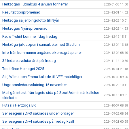
Hertzögas Futsalcup 4 januari för herrar
2025-01-03 11:00
Resultat tipspromenad
2024-12-31 14:02
Hertzöga säljer bingolotto till Nyår
2024-12-26 10:01
Hertzögas Nyårspromenad
2024-12-25 14:23
Retro T-shirt kommer idag fredag
2024-12-19 15:51
Hertzöga-julklappen i samarbete med Stadium
2024-12-04 13:18
Info från kommunen angående konstgräsplanen
2024-12-04 08:40
34 ledare avslutar året på fredag
2024-11-14 10:36
Trio tränar Herrlaget 2025
2024-10-31 21:18
Siri, Wilma och Emma kallade till VFF matchläger
2024-10-30 09:06
Ungdomsledaravslutning 15 november
2024-10-23 10:11
Mail går inte ut från lagets sida på SportAdmin när kallelse
2024-10-16 09:01
skickats ...
Futsal i Hertzöga BK
2024-10-07 08:28
Seriesegern i Div3 säkrades under lördagen
2024-09-22 08:24
Seriesegern i Div4 säkrades på fredag kväll
2024-09-21 00:25