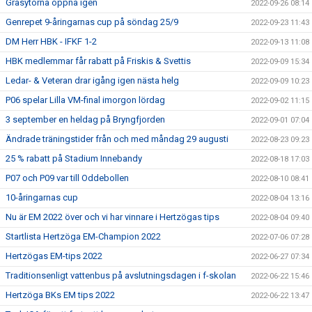
Gräsytorna öppna igen
2022-09-26 08:14
Genrepet 9-åringarnas cup på söndag 25/9
2022-09-23 11:43
DM Herr HBK - IFKF 1-2
2022-09-13 11:08
HBK medlemmar får rabatt på Friskis & Svettis
2022-09-09 15:34
Ledar- & Veteran drar igång igen nästa helg
2022-09-09 10:23
P06 spelar Lilla VM-final imorgon lördag
2022-09-02 11:15
3 september en heldag på Bryngfjorden
2022-09-01 07:04
Ändrade träningstider från och med måndag 29 augusti
2022-08-23 09:23
25 % rabatt på Stadium Innebandy
2022-08-18 17:03
P07 och P09 var till Oddebollen
2022-08-10 08:41
10-åringarnas cup
2022-08-04 13:16
Nu är EM 2022 över och vi har vinnare i Hertzögas tips
2022-08-04 09:40
Startlista Hertzöga EM-Champion 2022
2022-07-06 07:28
Hertzögas EM-tips 2022
2022-06-27 07:34
Traditionsenligt vattenbus på avslutningsdagen i f-skolan
2022-06-22 15:46
Hertzöga BKs EM tips 2022
2022-06-22 13:47