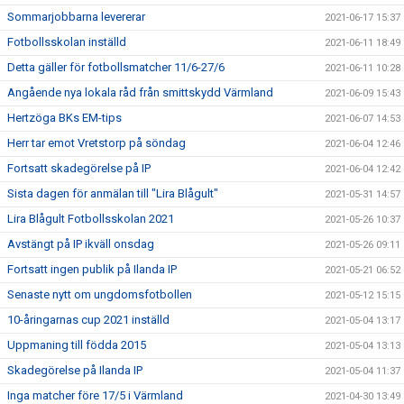
Sommarjobbarna levererar
2021-06-17 15:37
Fotbollsskolan inställd
2021-06-11 18:49
Detta gäller för fotbollsmatcher 11/6-27/6
2021-06-11 10:28
Angående nya lokala råd från smittskydd Värmland
2021-06-09 15:43
Hertzöga BKs EM-tips
2021-06-07 14:53
Herr tar emot Vretstorp på söndag
2021-06-04 12:46
Fortsatt skadegörelse på IP
2021-06-04 12:42
Sista dagen för anmälan till "Lira Blågult"
2021-05-31 14:57
Lira Blågult Fotbollsskolan 2021
2021-05-26 10:37
Avstängt på IP ikväll onsdag
2021-05-26 09:11
Fortsatt ingen publik på Ilanda IP
2021-05-21 06:52
Senaste nytt om ungdomsfotbollen
2021-05-12 15:15
10-åringarnas cup 2021 inställd
2021-05-04 13:17
Uppmaning till födda 2015
2021-05-04 13:13
Skadegörelse på Ilanda IP
2021-05-04 11:37
Inga matcher före 17/5 i Värmland
2021-04-30 13:49