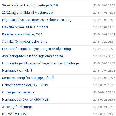
Serieförslaget klart för herrlaget 2019
2018-11-08 12:28
22/22 lag anmälda till Mästarcupen
2018-11-06 15:25
Inbjudan till Mästarcupen 2019 skickades idag
2018-11-05 14:02
F05 etta o tvåa i Sun Cup futsal
2018-11-04 14:11
Kansliet stängt fredag 2/11
2018-11-01 14:24
3:e raka för innebandyherrarna
2018-10-22 08:31
Fakturor för innebandysäsongen skickas idag
2018-10-15 15:21
Avslutning/Kick-off för ungdomsledarna
2018-10-12 09:56
Emma uttagen till regionalt läger med Pia Sundhage
2018-10-08 14:27
Herrlaget kvar i div 3
2018-10-07 21:04
Serieavslutning för herrlaget i Åmål
2018-10-04 15:27
Damerna fixade det, Div 1 2019
2018-09-29 18:25
Go seger för Herrarna
2018-09-28 22:23
Herrlaget behöver ert stöd ikväll
2018-09-28 08:58
3 poäng för herrarna
2018-09-21 10:12
0-3 förlust i JDM
2018-09-19 21:41