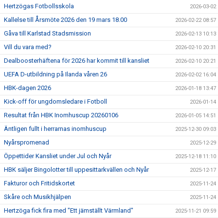
Hertzögas Fotbollsskola
2026-03-02
Kallelse till Årsmöte 2026 den 19 mars 18.00
2026-02-22 08:57
Gåva till Karlstad Stadsmission
2026-02-13 10:13
Vill du vara med?
2026-02-10 20:31
Dealboosterhäftena för 2026 har kommit till kansliet
2026-02-10 20:21
UEFA D-utbildning på Ilanda våren 26
2026-02-02 16:04
HBK-dagen 2026
2026-01-18 13:47
Kick-off för ungdomsledare i Fotboll
2026-01-14
Resultat från HBK Inomhuscup 20260106
2026-01-05 14:51
Äntligen fullt i herrarnas inomhuscup
2025-12-30 09:03
Nyårspromenad
2025-12-29
Öppettider Kansliet under Jul och Nyår
2025-12-18 11:10
HBK säljer Bingolotter till uppesittarkvällen och Nyår
2025-12-17
Fakturor och Fritidskortet
2025-11-24
Skåre och Musikhjälpen
2025-11-24
Hertzöga fick fira med "Ett jämställt Värmland"
2025-11-21 09:59