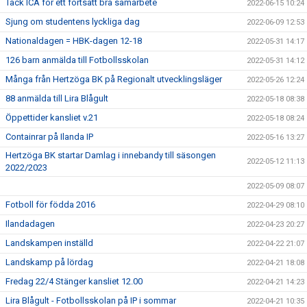
Tack ICA för ett fortsatt bra samarbete
2022-06-15 10:24
Sjung om studentens lyckliga dag
2022-06-09 12:53
Nationaldagen = HBK-dagen 12-18
2022-05-31 14:17
126 barn anmälda till Fotbollsskolan
2022-05-31 14:12
Många från Hertzöga BK på Regionalt utvecklingsläger
2022-05-26 12:24
88 anmälda till Lira Blågult
2022-05-18 08:38
Öppettider kansliet v.21
2022-05-18 08:24
Containrar på Ilanda IP
2022-05-16 13:27
Hertzöga BK startar Damlag i innebandy till säsongen
2022-05-12 11:13
2022/2023
2022-05-09 08:07
Fotboll för födda 2016
2022-04-29 08:10
Ilandadagen
2022-04-23 20:27
Landskampen inställd
2022-04-22 21:07
Landskamp på lördag
2022-04-21 18:08
Fredag 22/4 Stänger kansliet 12.00
2022-04-21 14:23
Lira Blågult - Fotbollsskolan på IP i sommar
2022-04-21 10:35