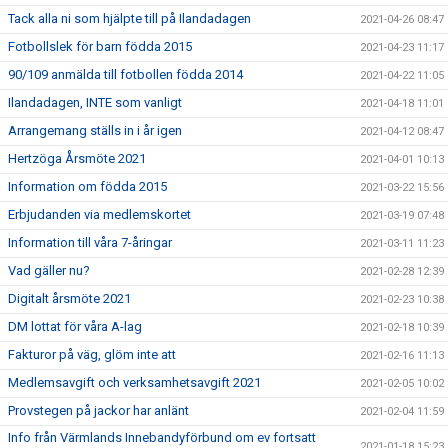
Tack alla ni som hjälpte till på Ilandadagen
2021-04-26 08:47
Fotbollslek för barn födda 2015
2021-04-23 11:17
90/109 anmälda till fotbollen födda 2014
2021-04-22 11:05
Ilandadagen, INTE som vanligt
2021-04-18 11:01
Arrangemang ställs in i år igen
2021-04-12 08:47
Hertzöga Årsmöte 2021
2021-04-01 10:13
Information om födda 2015
2021-03-22 15:56
Erbjudanden via medlemskortet
2021-03-19 07:48
Information till våra 7-åringar
2021-03-11 11:23
Vad gäller nu?
2021-02-28 12:39
Digitalt årsmöte 2021
2021-02-23 10:38
DM lottat för våra A-lag
2021-02-18 10:39
Fakturor på väg, glöm inte att
2021-02-16 11:13
Medlemsavgift och verksamhetsavgift 2021
2021-02-05 10:02
Provstegen på jackor har anlänt
2021-02-04 11:59
Info från Värmlands Innebandyförbund om ev fortsatt
2021-01-18 15:23