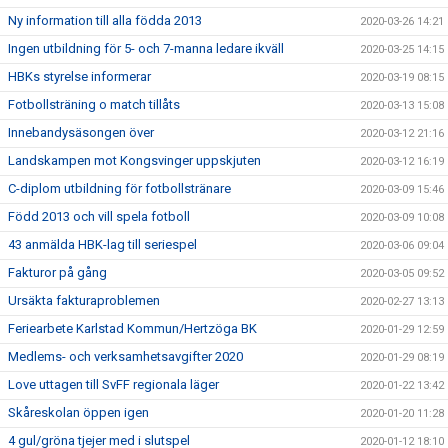
Ny information till alla födda 2013
2020-03-26 14:21
Ingen utbildning för 5- och 7-manna ledare ikväll
2020-03-25 14:15
HBKs styrelse informerar
2020-03-19 08:15
Fotbollsträning o match tillåts
2020-03-13 15:08
Innebandysäsongen över
2020-03-12 21:16
Landskampen mot Kongsvinger uppskjuten
2020-03-12 16:19
C-diplom utbildning för fotbollstränare
2020-03-09 15:46
Född 2013 och vill spela fotboll
2020-03-09 10:08
43 anmälda HBK-lag till seriespel
2020-03-06 09:04
Fakturor på gång
2020-03-05 09:52
Ursäkta fakturaproblemen
2020-02-27 13:13
Feriearbete Karlstad Kommun/Hertzöga BK
2020-01-29 12:59
Medlems- och verksamhetsavgifter 2020
2020-01-29 08:19
Love uttagen till SvFF regionala läger
2020-01-22 13:42
Skåreskolan öppen igen
2020-01-20 11:28
4 gul/gröna tjejer med i slutspel
2020-01-12 18:10