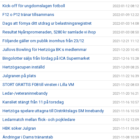
Kick-off för ungdomslagen fotboll
2022-01-12 08:12
F12 o P12 tränar tillsammans
2022-01-09 12:22
Dags att förnya ditt utdrag ur belastningsregistret
2022-01-03 14:08
Resultat Nyårspromenaden, 5280 kr samlade vi ihop
2022-01-03 08:50
Följande gäller om publik inomhus från 23/12
2021-12-21 11:12
Jullovs Bowling för Hertzöga BK:s medlemmar
2021-12-20 10:45
Bingolotter säljs från lördag på ICA Supermarket
2021-12-16 15:28
Hertzögacupen inställd
2021-12-09 08:25
Julgranen på plats
2021-11-22 16:39
STORT GRATTIS F08 till vinsten i Lilla VM
2021-11-22 08:03
Ledar-/veteraninnebandy
2021-11-20 16:21
Kansliet stängt från 11 på torsdag
2021-11-16 10:57
Hertzöga spelare uttagna till Distriktslags SM Innebandy
2021-11-16 10:53
Ledarmatch mellan flick- och pojkledare
2021-11-12 12:09
HBK söker Julgran
2021-11-11 09:04
Ändringar i Dams tränarstab
2021-11-08 10:59