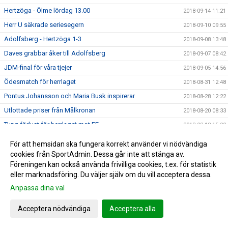
Hertzöga - Ölme lördag 13.00
2018-09-14 11:21
Herr U säkrade seriesegern
2018-09-10 09:55
Adolfsberg - Hertzöga 1-3
2018-09-08 13:48
Daves grabbar åker till Adolfsberg
2018-09-07 08:42
JDM-final för våra tjejer
2018-09-05 14:56
Ödesmatch för herrlaget
2018-08-31 12:48
Pontus Johansson och Maria Busk inspirerar
2018-08-28 12:22
Utlottade priser från Målkronan
2018-08-20 08:33
Tung förlust för herrlaget mot FF
2018-08-18 15:00
Hertzögakronan Lördag 18/8
2018-08-13 09:19
För att hemsidan ska fungera korrekt använder vi nödvändiga
Seger 2-1 mot Bosna 92
cookies från SportAdmin. Dessa går inte att stänga av.
2018-08-09 11:29
Föreningen kan också använda frivilliga cookies, t.ex. för statistik
Mv utbildning flyttad
2018-08-07 17:34
eller marknadsföring. Du väljer själv om du vill acceptera dessa.
10-åringarnas Cup 2018
2018-08-07 08:50
Anpassa dina val
Japan tränar på Ilanda IP
2018-08-06 14:23
Acceptera nödvändiga
Acceptera alla
10-åringarnas cup och nytt rekord
2018-07-31 13:41
DM-final måndag 6 augusti
2018-07-30 14:04