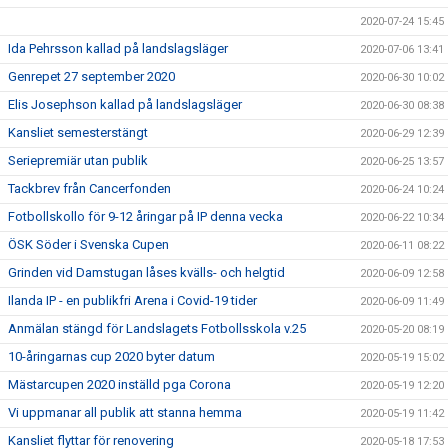
2020-07-24 15:45
Ida Pehrsson kallad på landslagsläger
2020-07-06 13:41
Genrepet 27 september 2020
2020-06-30 10:02
Elis Josephson kallad på landslagsläger
2020-06-30 08:38
Kansliet semesterstängt
2020-06-29 12:39
Seriepremiär utan publik
2020-06-25 13:57
Tackbrev från Cancerfonden
2020-06-24 10:24
Fotbollskollo för 9-12 åringar på IP denna vecka
2020-06-22 10:34
ÖSK Söder i Svenska Cupen
2020-06-11 08:22
Grinden vid Damstugan låses kvälls- och helgtid
2020-06-09 12:58
Ilanda IP - en publikfri Arena i Covid-19 tider
2020-06-09 11:49
Anmälan stängd för Landslagets Fotbollsskola v.25
2020-05-20 08:19
10-åringarnas cup 2020 byter datum
2020-05-19 15:02
Mästarcupen 2020 inställd pga Corona
2020-05-19 12:20
Vi uppmanar all publik att stanna hemma
2020-05-19 11:42
Kansliet flyttar för renovering
2020-05-18 17:53