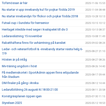
Tofsmössan är här
2025-11-06 15:53
Nu startar vi upp innebandy kul för pojkar födda 2019
2025-11-04 08:48
Nu startar innebandyn för flickor och pojkar födda 2018
2025-10-28 10:13
Futsal-cup i Sundsta för herrsenior
2025-10-15 10:12
Herrlaget inledde med seger i kvalspelet till div 3
2025-10-13 08:37
Ledaravslutning 15 november
2025-10-08 11:49
Rabatthäftena finns för avhämtning på kansliet
2025-09-02 08:24
Ledar- och veteranfotboll & -innebandy startar nästa helg 6-
2025-08-27 21:10
7/9
Hösten är på intåg
2025-08-27 08:26
Mv-träning ungdom i höst
2025-08-26 14:40
På medlemskortet i SportAdmin appen finns erbjudande
2025-08-17 09:44
från Stadium
DM-finaler på gång i Arvika
2025-08-12 14:44
Ledarutbildning 26 augusti kl.18:00-21:00
2025-08-11 20:58
Konstgräsplanen öppen igen
2025-07-30 11:15
Styrelsen 2025
2025-05-12 18:53