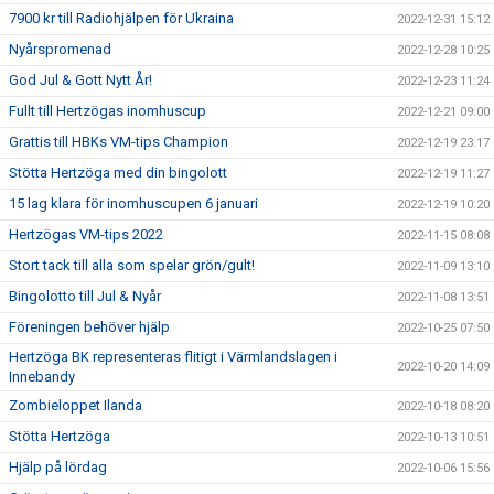
7900 kr till Radiohjälpen för Ukraina
2022-12-31 15:12
Nyårspromenad
2022-12-28 10:25
God Jul & Gott Nytt År!
2022-12-23 11:24
Fullt till Hertzögas inomhuscup
2022-12-21 09:00
Grattis till HBKs VM-tips Champion
2022-12-19 23:17
Stötta Hertzöga med din bingolott
2022-12-19 11:27
15 lag klara för inomhuscupen 6 januari
2022-12-19 10:20
Hertzögas VM-tips 2022
2022-11-15 08:08
Stort tack till alla som spelar grön/gult!
2022-11-09 13:10
Bingolotto till Jul & Nyår
2022-11-08 13:51
Föreningen behöver hjälp
2022-10-25 07:50
Hertzöga BK representeras flitigt i Värmlandslagen i
2022-10-20 14:09
Innebandy
Zombieloppet Ilanda
2022-10-18 08:20
Stötta Hertzöga
2022-10-13 10:51
Hjälp på lördag
2022-10-06 15:56