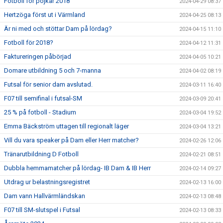
Fotboll för pojkar 2018
2024-04-29 08:37
Hertzöga först ut i Värmland
2024-04-25 08:13
Är ni med och stöttar Dam på lördag?
2024-04-15 11:10
Fotboll för 2018?
2024-04-12 11:31
Faktureringen påbörjad
2024-04-05 10:21
Domare utbildning 5 och 7-manna
2024-04-02 08:19
Futsal för senior dam avslutad.
2024-03-11 16:40
F07 till semifinal i futsal-SM
2024-03-09 20:41
25 % på fotboll - Stadium
2024-03-04 19:52
Emma Bäckström uttagen till regionalt läger
2024-03-04 13:21
Vill du vara speaker på Dam eller Herr matcher?
2024-02-26 12:06
Tränarutbildning D Fotboll
2024-02-21 08:51
Dubbla hemmamatcher på lördag- IB Dam & IB Herr
2024-02-14 09:27
Utdrag ur belastningsregistret
2024-02-13 16:00
Dam vann Hallvärmländskan
2024-02-13 08:48
F07 till SM-slutspel i Futsal
2024-02-13 08:33