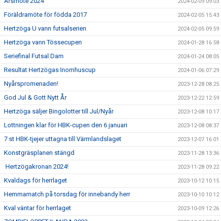
Årsmöte 2024
2024-02-09 09:03
Föräldramöte för födda 2017
2024-02-05 15:43
Hertzöga U vann futsalserien
2024-02-05 09:59
Hertzöga vann Tössecupen
2024-01-28 16:58
Seriefinal Futsal Dam
2024-01-24 08:05
Resultat Hertzögas Inomhuscup
2024-01-06 07:29
Nyårspromenaden!
2023-12-28 08:25
God Jul & Gott Nytt År
2023-12-22 12:59
Hertzöga säljer Bingolotter till Jul/Nyår
2023-12-08 10:17
Lottningen klar för HBK-cupen den 6 januari
2023-12-08 08:37
7 st HBK-tjejer uttagna till Värmlandslaget
2023-12-07 16:01
Konstgräsplanen stängd
2023-11-28 13:36
Hertzögakronan 2024!
2023-11-28 09:22
Kvaldags för herrlaget
2023-10-12 10:15
Hemmamatch på torsdag för innebandy herr
2023-10-10 10:12
Kval väntar för herrlaget
2023-10-09 12:26