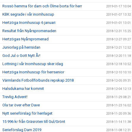
Rossö hemma för dam och Ölme borta för herr
2019-01-17 10:04
KBK segrade i vår inomhuscup
2019-01-07 13:32
Hertzöga Inomhuscup 6 januari
2019-01-01 13:01
Resultat från Nyårspromenaden
2018-12-31 15:25
Hertzögas Nyårspromenad
2018-12-27 09:27
Juniorlag på herrsidan
2018-12-21 12:52
God Jul o Gott Nytt År!
2018-12-20 11:18
Lottning i vår Inomhuscup sker idag
2018-12-18 10:52
Hertzöga Inomhuscup för herrsenior
2018-12-10 10:10
Värmlands Fotbollförbunds repskap 2018
2018-12-05 09:31
Halsdukarna har kommit
2018-12-04 12:13
Trevlig Advent!
2018-11-29 08:21
Ola tar över efter Dave
2018-11-23 16:02
Nytt serieförslag för herrlaget
2018-11-20 09:36
15 996 kr från Gräsroten till Gul/Grönt
2018-11-14 11:38
Serieförslag Dam 2019
2018-11-08 12:31