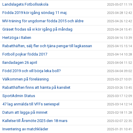
Landslagets Fotbollsskola
2025-05-07 11:19
Födda 2019 kör igång söndag 11 maj.
2025-04-28 12:42
MV-träning för ungdomar födda 2015 och äldre
2025-04-26 12:42
Gräset frodas så vi kör igång på måndag
2025-04-24 15:41
Hertzöga i Italien
2025-04-16 13:39
Rabatthäften, sälj fler och tjäna pengar till lagkassan
2025-04-15 15:14
Fotboll pojkar födda 2017
2025-04-14 10:28
Ilandadagen 26 april
2025-04-04 11:52
Född 2019 och vill börja leka boll?
2025-04-04 09:02
Välkommen på föreläsning
2025-03-27 10:01
Rabatthäften finns att hämta på kansliet
2025-03-26 13:45
SportAdmin Status
2025-03-17 12:09
47 lag anmälda till VFFs seriespel
2025-03-14 12:14
Datum att lägga på minnet
2025-02-18 11:28
Kallelse till Årsmöte 2025 den 18 mars
2025-02-07 22:35
Inventering av matchkläder
2025-01-31 10:41