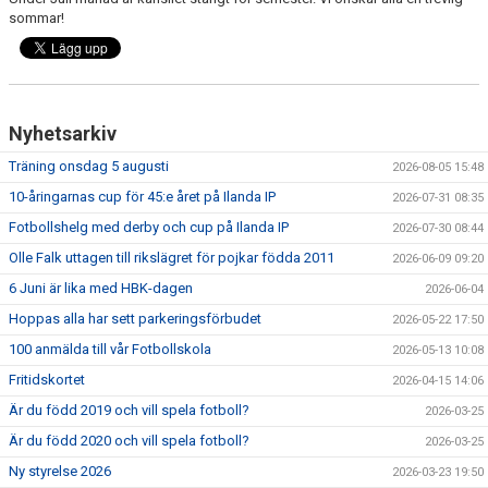
FRISPARKEN
sommar!
BLI MEDLEM
MATCHER
Nyhetsarkiv
KONTAKTER & LAG
Träning onsdag 5 augusti
2026-08-05 15:48
10-åringarnas cup för 45:e året på Ilanda IP
2026-07-31 08:35
FÖRENINGSDOKUMENT_GAMLA
Fotbollshelg med derby och cup på Ilanda IP
2026-07-30 08:44
SPONSORER
Olle Falk uttagen till rikslägret för pojkar födda 2011
2026-06-09 09:20
6 Juni är lika med HBK-dagen
2026-06-04
FÖRENINGSDOKUMENT
Hoppas alla har sett parkeringsförbudet
2026-05-22 17:50
100 anmälda till vår Fotbollskola
2026-05-13 10:08
Fritidskortet
2026-04-15 14:06
Är du född 2019 och vill spela fotboll?
2026-03-25
Är du född 2020 och vill spela fotboll?
2026-03-25
Ny styrelse 2026
2026-03-23 19:50