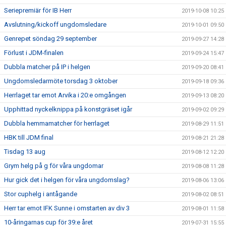
Seriepremiär för IB Herr
2019-10-08 10:25
Avslutning/kickoff ungdomsledare
2019-10-01 09:50
Genrepet söndag 29 september
2019-09-27 14:28
Förlust i JDM-finalen
2019-09-24 15:47
Dubbla matcher på IP i helgen
2019-09-20 08:41
Ungdomsledarmöte torsdag 3 oktober
2019-09-18 09:36
Herrlaget tar emot Arvika i 20:e omgången
2019-09-13 08:20
Upphittad nyckelknippa på konstgräset igår
2019-09-02 09:29
Dubbla hemmamatcher för herrlaget
2019-08-29 11:51
HBK till JDM final
2019-08-21 21:28
Tisdag 13 aug
2019-08-12 12:20
Grym helg på g för våra ungdomar
2019-08-08 11:28
Hur gick det i helgen för våra ungdomslag?
2019-08-06 13:06
Stor cuphelg i antågande
2019-08-02 08:51
Herr tar emot IFK Sunne i omstarten av div 3
2019-08-01 11:58
10-åringarnas cup för 39:e året
2019-07-31 15:55