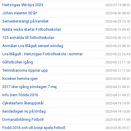
Hertzögas VM-tips 2023
2023-07-19 08:03
Johan Valentin 50 år!
2023-06-30 08:03
Semesterstängt på kansliet
2023-06-29 12:18
Nästa vecka startar Fotbollsskolan
2023-06-16 09:42
125 anmälda till fotbollsskolan
2023-05-30 10:12
Anmälan Lira Blågult senast söndag
2023-05-23 08:34
Lira Blågult - Hertzögas Fotbollsskola i sommar
2023-05-22 16:44
Gåfotbollen igång
2023-05-12 11:18
Tennisbanorna öppnar upp
2023-05-12 11:00
Kiosken hemma igen
2023-05-05 08:05
2017 drar igång söndagen 7 maj
2023-04-21 08:31
Info barn födda 2016
2023-04-21 08:27
Cykelsafarin återuppstår
2023-04-19 10:03
Ilandadagen nu på lördag
2023-04-18 10:00
Domarutbildning Fotboll
2023-03-30 11:58
Född 2016 och vill börja spela fotboll
2023-03-30 09:57