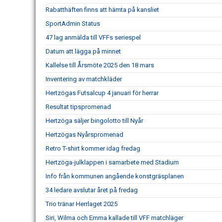
Rabatthäften finns att hämta på kansliet
SportAdmin Status
47 lag anmälda till VFFs seriespel
Datum att lägga på minnet
Kallelse till Årsmöte 2025 den 18 mars
Inventering av matchkläder
Hertzögas Futsalcup 4 januari för herrar
Resultat tipspromenad
Hertzöga säljer bingolotto till Nyår
Hertzögas Nyårspromenad
Retro T-shirt kommer idag fredag
Hertzöga-julklappen i samarbete med Stadium
Info från kommunen angående konstgräsplanen
34 ledare avslutar året på fredag
Trio tränar Herrlaget 2025
Siri, Wilma och Emma kallade till VFF matchläger