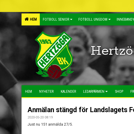
HEM
FOTBOLL SENIOR
FOTBOLL UNGDOM
INNEBANDY
Hertzö
HEM
NYHETER
KALENDER
LEDARPÄRMEN
SHOP
FR
Anmälan stängd för Landslagets Fo
2020-05-20 08:19
Just nu 151 anmälda 27/5.