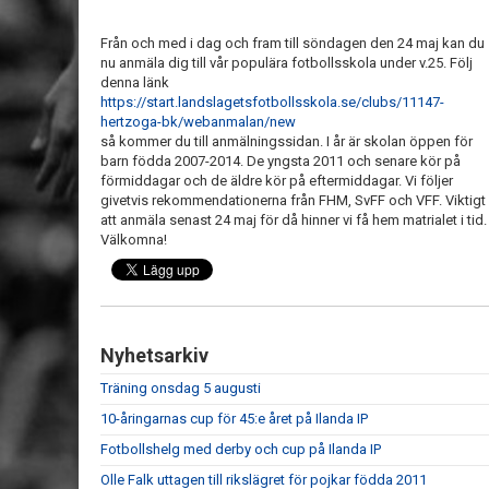
Från och med i dag och fram till söndagen den 24 maj kan du
nu anmäla dig till vår populära fotbollsskola under v.25. Följ
denna länk
https://start.landslagetsfotbollsskola.se/clubs/11147-
hertzoga-bk/webanmalan/new
så kommer du till anmälningssidan. I år är skolan öppen för
barn födda 2007-2014. De yngsta 2011 och senare kör på
förmiddagar och de äldre kör på eftermiddagar. Vi följer
givetvis rekommendationerna från FHM, SvFF och VFF. Viktigt
att anmäla senast 24 maj för då hinner vi få hem matrialet i tid.
Välkomna!
Nyhetsarkiv
Träning onsdag 5 augusti
10-åringarnas cup för 45:e året på Ilanda IP
Fotbollshelg med derby och cup på Ilanda IP
Olle Falk uttagen till rikslägret för pojkar födda 2011