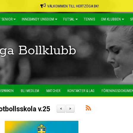
VÄLKOMMEN TILL HERTZÖGA BK!
 SENIOR
INNEBANDY UNGDOM
FUTSAL
TENNIS
OM KLUBBEN
S
ga Bollklubb
ISPARKEN
BLI MEDLEM
MATCHER
KONTAKTER & LAG
FÖRENINGSDOKUME
tbollsskola v.25
<
>