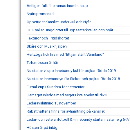
Äntligen fullt i herrarnas inomhuscup
Nyårspromenad
Öppettider Kansliet under Jul och Nyår
HBK säljer Bingolotter till uppesittarkvällen och Nyår
Fakturor och Fritidskortet
Skåre och Musikhjälpen
Hertzöga fick fira med "Ett jämställt Värmland"
Tofsmössan är här
Nu startar vi upp innebandy kul för pojkar födda 2019
Nu startar innebandyn för flickor och pojkar födda 2018
Futsal-cup i Sundsta för herrsenior
Herrlaget inledde med seger i kvalspelet till div 3
Ledaravslutning 15 november
Rabatthäftena finns för avhämtning på kansliet
Ledar- och veteranfotboll & -innebandy startar nästa helg 6-7/
Hösten är på intåg