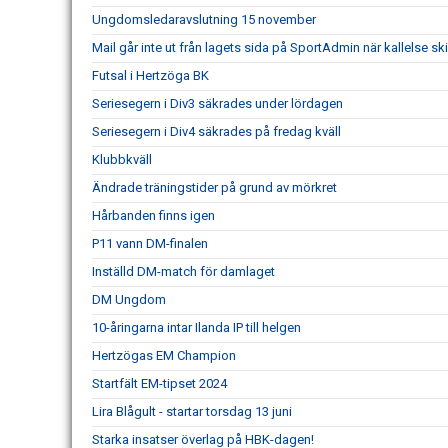
Ungdomsledaravslutning 15 november
Mail går inte ut från lagets sida på SportAdmin när kallelse ski
Futsal i Hertzöga BK
Seriesegern i Div3 säkrades under lördagen
Seriesegern i Div4 säkrades på fredag kväll
Klubbkväll
Ändrade träningstider på grund av mörkret
Hårbanden finns igen
P11 vann DM-finalen
Inställd DM-match för damlaget
DM Ungdom
10-åringarna intar Ilanda IP till helgen
Hertzögas EM Champion
Startfält EM-tipset 2024
Lira Blågult - startar torsdag 13 juni
Starka insatser överlag på HBK-dagen!