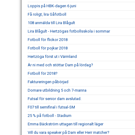
Loppis på HBK-dagen 6 juni
Få roligt, lira Gåfotboll
108 anmälda till Lira Blågult
Lira Blågult - Hertzögas fotbollsskola i sommar
Fotboll för flickor 2018
Fotboll för pojkar 2018
Hertzöga först ut i Värmland
Är ni med och stöttar Dam på lördag?
Fotboll för 2018?
Faktureringen påbörjad
Domare utbildning 5 och 7-manna
Futsal för senior dam avslutad.
F07 till semifinal i futsal-SM
25 % på fotboll - Stadium
Emma Bäckström uttagen till regionalt läger
Vill du vara speaker på Dam eller Herr matcher?