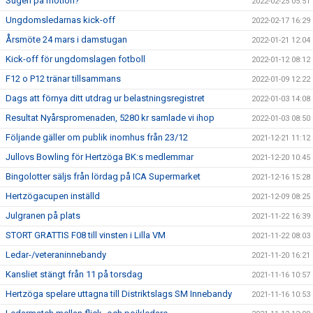
Sugen på motion?
2022-02-25 05:51
Ungdomsledarnas kick-off
2022-02-17 16:29
Årsmöte 24 mars i damstugan
2022-01-21 12:04
Kick-off för ungdomslagen fotboll
2022-01-12 08:12
F12 o P12 tränar tillsammans
2022-01-09 12:22
Dags att förnya ditt utdrag ur belastningsregistret
2022-01-03 14:08
Resultat Nyårspromenaden, 5280 kr samlade vi ihop
2022-01-03 08:50
Följande gäller om publik inomhus från 23/12
2021-12-21 11:12
Jullovs Bowling för Hertzöga BK:s medlemmar
2021-12-20 10:45
Bingolotter säljs från lördag på ICA Supermarket
2021-12-16 15:28
Hertzögacupen inställd
2021-12-09 08:25
Julgranen på plats
2021-11-22 16:39
STORT GRATTIS F08 till vinsten i Lilla VM
2021-11-22 08:03
Ledar-/veteraninnebandy
2021-11-20 16:21
Kansliet stängt från 11 på torsdag
2021-11-16 10:57
Hertzöga spelare uttagna till Distriktslags SM Innebandy
2021-11-16 10:53