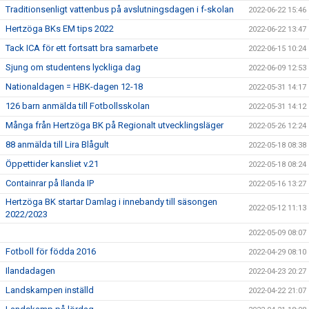
Traditionsenligt vattenbus på avslutningsdagen i f-skolan
2022-06-22 15:46
Hertzöga BKs EM tips 2022
2022-06-22 13:47
Tack ICA för ett fortsatt bra samarbete
2022-06-15 10:24
Sjung om studentens lyckliga dag
2022-06-09 12:53
Nationaldagen = HBK-dagen 12-18
2022-05-31 14:17
126 barn anmälda till Fotbollsskolan
2022-05-31 14:12
Många från Hertzöga BK på Regionalt utvecklingsläger
2022-05-26 12:24
88 anmälda till Lira Blågult
2022-05-18 08:38
Öppettider kansliet v.21
2022-05-18 08:24
Containrar på Ilanda IP
2022-05-16 13:27
Hertzöga BK startar Damlag i innebandy till säsongen
2022-05-12 11:13
2022/2023
2022-05-09 08:07
Fotboll för födda 2016
2022-04-29 08:10
Ilandadagen
2022-04-23 20:27
Landskampen inställd
2022-04-22 21:07