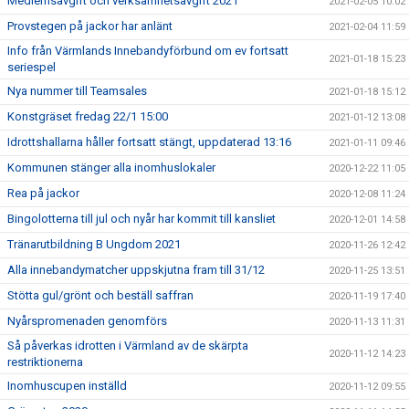
Medlemsavgift och verksamhetsavgift 2021
2021-02-05 10:02
Provstegen på jackor har anlänt
2021-02-04 11:59
Info från Värmlands Innebandyförbund om ev fortsatt
2021-01-18 15:23
seriespel
Nya nummer till Teamsales
2021-01-18 15:12
Konstgräset fredag 22/1 15:00
2021-01-12 13:08
Idrottshallarna håller fortsatt stängt, uppdaterad 13:16
2021-01-11 09:46
Kommunen stänger alla inomhuslokaler
2020-12-22 11:05
Rea på jackor
2020-12-08 11:24
Bingolotterna till jul och nyår har kommit till kansliet
2020-12-01 14:58
Tränarutbildning B Ungdom 2021
2020-11-26 12:42
Alla innebandymatcher uppskjutna fram till 31/12
2020-11-25 13:51
Stötta gul/grönt och beställ saffran
2020-11-19 17:40
Nyårspromenaden genomförs
2020-11-13 11:31
Så påverkas idrotten i Värmland av de skärpta
2020-11-12 14:23
restriktionerna
Inomhuscupen inställd
2020-11-12 09:55