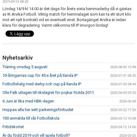
2019-09-13 08:20
FRISPARKEN
Lördag 14/9 kl 14.00 är det dags för årets sista hemmaderby då vi gästas
av IK Arvika Fotboll. Viktig match för hemmalaget som kan ta ett stort kliv
BLI MEDLEM
mot ett nytt kontrakt vid en eventuell vinst. Bortagänget Arvika är redan
klara för degradering. Varmt välkomna till IP imorgon lördag!
MATCHER
KONTAKTER & LAG
Nyhetsarkiv
FÖRENINGSDOKUMENT_GAMLA
Träning onsdag 5 augusti
2026-08-05 15:48
SPONSORER
10-åringarnas cup för 45:e året på Ilanda IP
2026-07-31 08:35
FÖRENINGSDOKUMENT
Fotbollshelg med derby och cup på Ilanda IP
2026-07-30 08:44
Olle Falk uttagen till rikslägret för pojkar födda 2011
2026-06-09 09:20
6 Juni är lika med HBK-dagen
2026-06-04
Hoppas alla har sett parkeringsförbudet
2026-05-22 17:50
100 anmälda till vår Fotbollskola
2026-05-13 10:08
Fritidskortet
2026-04-15 14:06
Är du född 2019 och vill spela fotboll?
2026-03-25