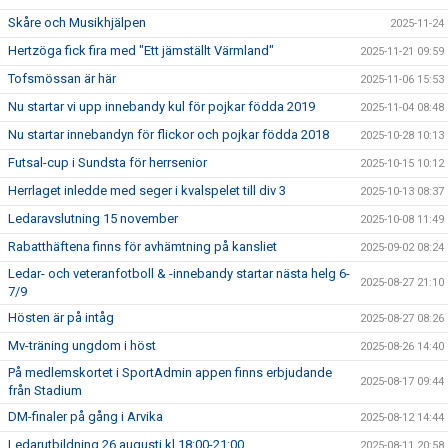
Skåre och Musikhjälpen
2025-11-24
Hertzöga fick fira med "Ett jämställt Värmland"
2025-11-21 09:59
Tofsmössan är här
2025-11-06 15:53
Nu startar vi upp innebandy kul för pojkar födda 2019
2025-11-04 08:48
Nu startar innebandyn för flickor och pojkar födda 2018
2025-10-28 10:13
Futsal-cup i Sundsta för herrsenior
2025-10-15 10:12
Herrlaget inledde med seger i kvalspelet till div 3
2025-10-13 08:37
Ledaravslutning 15 november
2025-10-08 11:49
Rabatthäftena finns för avhämtning på kansliet
2025-09-02 08:24
Ledar- och veteranfotboll & -innebandy startar nästa helg 6-
2025-08-27 21:10
7/9
Hösten är på intåg
2025-08-27 08:26
Mv-träning ungdom i höst
2025-08-26 14:40
På medlemskortet i SportAdmin appen finns erbjudande
2025-08-17 09:44
från Stadium
DM-finaler på gång i Arvika
2025-08-12 14:44
Ledarutbildning 26 augusti kl.18:00-21:00
2025-08-11 20:58