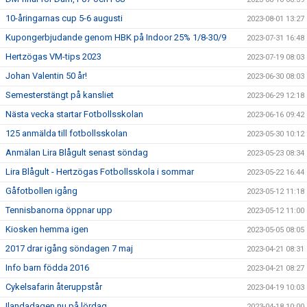
10-åringarnas cup 5-6 augusti
2023-08-01 13:27
Kupongerbjudande genom HBK på Indoor 25% 1/8-30/9
2023-07-31 16:48
Hertzögas VM-tips 2023
2023-07-19 08:03
Johan Valentin 50 år!
2023-06-30 08:03
Semesterstängt på kansliet
2023-06-29 12:18
Nästa vecka startar Fotbollsskolan
2023-06-16 09:42
125 anmälda till fotbollsskolan
2023-05-30 10:12
Anmälan Lira Blågult senast söndag
2023-05-23 08:34
Lira Blågult - Hertzögas Fotbollsskola i sommar
2023-05-22 16:44
Gåfotbollen igång
2023-05-12 11:18
Tennisbanorna öppnar upp
2023-05-12 11:00
Kiosken hemma igen
2023-05-05 08:05
2017 drar igång söndagen 7 maj
2023-04-21 08:31
Info barn födda 2016
2023-04-21 08:27
Cykelsafarin återuppstår
2023-04-19 10:03
Ilandadagen nu på lördag
2023-04-18 10:00