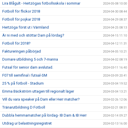
Lira Blågult - Hertzögas fotbollsskola i sommar
2024-05-08 10:00
Fotboll för flickor 2018
2024-04-30 08:44
Fotboll för pojkar 2018
2024-04-29 08:37
Hertzöga först ut i Värmland
2024-04-25 08:13
Är ni med och stöttar Dam på lördag?
2024-04-15 11:10
Fotboll för 2018?
2024-04-12 11:31
Faktureringen påbörjad
2024-04-05 10:21
Domare utbildning 5 och 7-manna
2024-04-02 08:19
Futsal för senior dam avslutad.
2024-03-11 16:40
F07 till semifinal i futsal-SM
2024-03-09 20:41
25 % på fotboll - Stadium
2024-03-04 19:52
Emma Bäckström uttagen till regionalt läger
2024-03-04 13:21
Vill du vara speaker på Dam eller Herr matcher?
2024-02-26 12:06
Tränarutbildning D Fotboll
2024-02-21 08:51
Dubbla hemmamatcher på lördag- IB Dam & IB Herr
2024-02-14 09:27
Utdrag ur belastningsregistret
2024-02-13 16:00