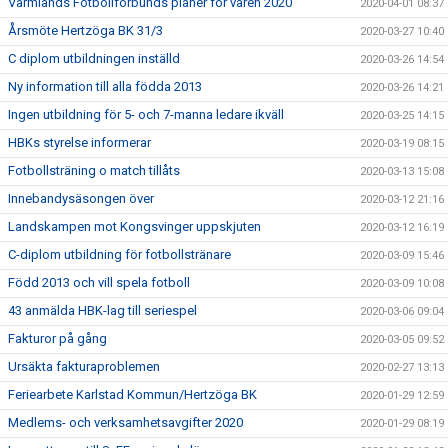
Värmlands Fotbollförbunds planer för våren 2020
2020-04-01 08:37
Årsmöte Hertzöga BK 31/3
2020-03-27 10:40
C diplom utbildningen inställd
2020-03-26 14:54
Ny information till alla födda 2013
2020-03-26 14:21
Ingen utbildning för 5- och 7-manna ledare ikväll
2020-03-25 14:15
HBKs styrelse informerar
2020-03-19 08:15
Fotbollsträning o match tillåts
2020-03-13 15:08
Innebandysäsongen över
2020-03-12 21:16
Landskampen mot Kongsvinger uppskjuten
2020-03-12 16:19
C-diplom utbildning för fotbollstränare
2020-03-09 15:46
Född 2013 och vill spela fotboll
2020-03-09 10:08
43 anmälda HBK-lag till seriespel
2020-03-06 09:04
Fakturor på gång
2020-03-05 09:52
Ursäkta fakturaproblemen
2020-02-27 13:13
Feriearbete Karlstad Kommun/Hertzöga BK
2020-01-29 12:59
Medlems- och verksamhetsavgifter 2020
2020-01-29 08:19