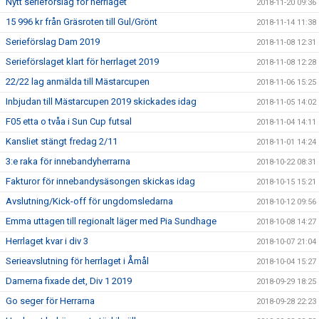
Nytt serieförslag för herrlaget
2018-11-20 09:36
15 996 kr från Gräsroten till Gul/Grönt
2018-11-14 11:38
Serieförslag Dam 2019
2018-11-08 12:31
Serieförslaget klart för herrlaget 2019
2018-11-08 12:28
22/22 lag anmälda till Mästarcupen
2018-11-06 15:25
Inbjudan till Mästarcupen 2019 skickades idag
2018-11-05 14:02
F05 etta o tvåa i Sun Cup futsal
2018-11-04 14:11
Kansliet stängt fredag 2/11
2018-11-01 14:24
3:e raka för innebandyherrarna
2018-10-22 08:31
Fakturor för innebandysäsongen skickas idag
2018-10-15 15:21
Avslutning/Kick-off för ungdomsledarna
2018-10-12 09:56
Emma uttagen till regionalt läger med Pia Sundhage
2018-10-08 14:27
Herrlaget kvar i div 3
2018-10-07 21:04
Serieavslutning för herrlaget i Åmål
2018-10-04 15:27
Damerna fixade det, Div 1 2019
2018-09-29 18:25
Go seger för Herrarna
2018-09-28 22:23