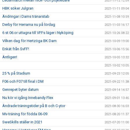
Ledarmatch mellan flick- och pojkledare
2021-11-12 12:09
HBK söker Julgran
2021-11-11 09:04
Ändringar i Dams tränarstab
2021-11-08 10:59
Derby för Herrarna nu på lördag
2021-11-03 16:17
6 st 06:or uttagna till VFFs läger i Nyköping
2021-10-26 08:22
Vilken dag för Hertzöga BK Dam
2021-10-09 19:00
Enkät från SvFF!
2021-10-06 15:56
Äntligen!
2021-10-05 13:32
2021-10-02 10:05
25 % på Stadium
2021-09-23 12:05
F06 och F07 till final i DM
2021-09-22 11:38
Genrepet byter datum
2021-09-14 14:57
Nu kör vi igång Innebandy Flex
2021-09-01 13:46
Ändrade träningstider på B och C-ytor
2021-08-30 16:03
Mv-träning för födda 06-09
2021-08-20 11:37
SweSkills ställer in 2021
2021-07-20 11:00