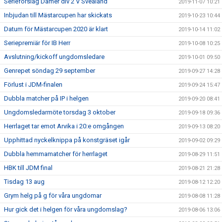
Serieförslag Damer div 2 V Svealand
2019-11-07 10:21
Inbjudan till Mästarcupen har skickats
2019-10-23 10:44
Datum för Mästarcupen 2020 är klart
2019-10-14 11:02
Seriepremiär för IB Herr
2019-10-08 10:25
Avslutning/kickoff ungdomsledare
2019-10-01 09:50
Genrepet söndag 29 september
2019-09-27 14:28
Förlust i JDM-finalen
2019-09-24 15:47
Dubbla matcher på IP i helgen
2019-09-20 08:41
Ungdomsledarmöte torsdag 3 oktober
2019-09-18 09:36
Herrlaget tar emot Arvika i 20:e omgången
2019-09-13 08:20
Upphittad nyckelknippa på konstgräset igår
2019-09-02 09:29
Dubbla hemmamatcher för herrlaget
2019-08-29 11:51
HBK till JDM final
2019-08-21 21:28
Tisdag 13 aug
2019-08-12 12:20
Grym helg på g för våra ungdomar
2019-08-08 11:28
Hur gick det i helgen för våra ungdomslag?
2019-08-06 13:06