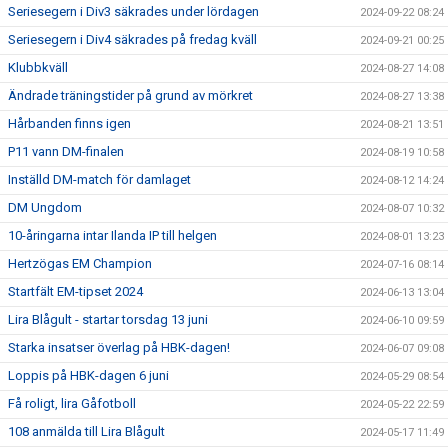
Seriesegern i Div3 säkrades under lördagen
2024-09-22 08:24
Seriesegern i Div4 säkrades på fredag kväll
2024-09-21 00:25
Klubbkväll
2024-08-27 14:08
Ändrade träningstider på grund av mörkret
2024-08-27 13:38
Hårbanden finns igen
2024-08-21 13:51
P11 vann DM-finalen
2024-08-19 10:58
Inställd DM-match för damlaget
2024-08-12 14:24
DM Ungdom
2024-08-07 10:32
10-åringarna intar Ilanda IP till helgen
2024-08-01 13:23
Hertzögas EM Champion
2024-07-16 08:14
Startfält EM-tipset 2024
2024-06-13 13:04
Lira Blågult - startar torsdag 13 juni
2024-06-10 09:59
Starka insatser överlag på HBK-dagen!
2024-06-07 09:08
Loppis på HBK-dagen 6 juni
2024-05-29 08:54
Få roligt, lira Gåfotboll
2024-05-22 22:59
108 anmälda till Lira Blågult
2024-05-17 11:49