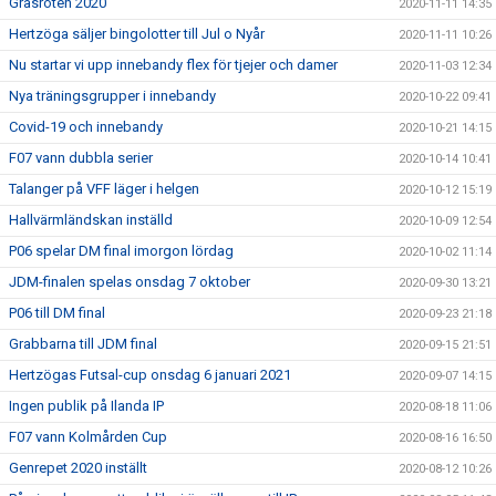
Gräsroten 2020
2020-11-11 14:35
Hertzöga säljer bingolotter till Jul o Nyår
2020-11-11 10:26
Nu startar vi upp innebandy flex för tjejer och damer
2020-11-03 12:34
Nya träningsgrupper i innebandy
2020-10-22 09:41
Covid-19 och innebandy
2020-10-21 14:15
F07 vann dubbla serier
2020-10-14 10:41
Talanger på VFF läger i helgen
2020-10-12 15:19
Hallvärmländskan inställd
2020-10-09 12:54
P06 spelar DM final imorgon lördag
2020-10-02 11:14
JDM-finalen spelas onsdag 7 oktober
2020-09-30 13:21
P06 till DM final
2020-09-23 21:18
Grabbarna till JDM final
2020-09-15 21:51
Hertzögas Futsal-cup onsdag 6 januari 2021
2020-09-07 14:15
Ingen publik på Ilanda IP
2020-08-18 11:06
F07 vann Kolmården Cup
2020-08-16 16:50
Genrepet 2020 inställt
2020-08-12 10:26