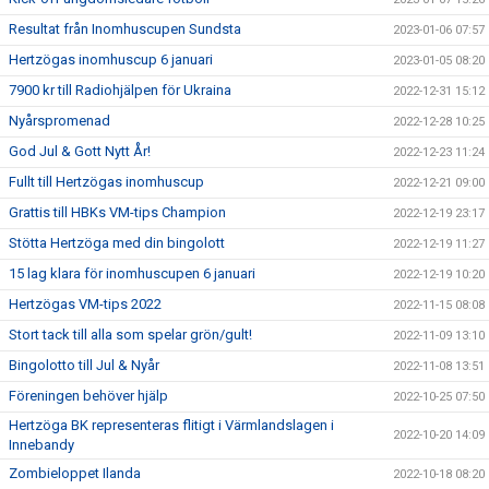
Resultat från Inomhuscupen Sundsta
2023-01-06 07:57
Hertzögas inomhuscup 6 januari
2023-01-05 08:20
7900 kr till Radiohjälpen för Ukraina
2022-12-31 15:12
Nyårspromenad
2022-12-28 10:25
God Jul & Gott Nytt År!
2022-12-23 11:24
Fullt till Hertzögas inomhuscup
2022-12-21 09:00
Grattis till HBKs VM-tips Champion
2022-12-19 23:17
Stötta Hertzöga med din bingolott
2022-12-19 11:27
15 lag klara för inomhuscupen 6 januari
2022-12-19 10:20
Hertzögas VM-tips 2022
2022-11-15 08:08
Stort tack till alla som spelar grön/gult!
2022-11-09 13:10
Bingolotto till Jul & Nyår
2022-11-08 13:51
Föreningen behöver hjälp
2022-10-25 07:50
Hertzöga BK representeras flitigt i Värmlandslagen i
2022-10-20 14:09
Innebandy
Zombieloppet Ilanda
2022-10-18 08:20