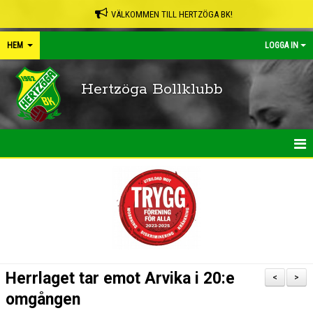
VÄLKOMMEN TILL HERTZÖGA BK!
HEM
LOGGA IN
Hertzöga Bollklubb
HEM
NYHETER
KALENDER
LEDARPÄRMEN
Herrlaget tar emot Arvika i 20:e
<
>
SHOP
omgången