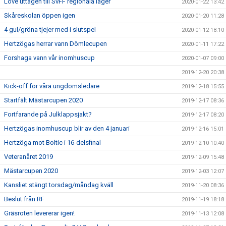
Love uttagen till SvFF regionala läger
2020-01-22 13:42
Skåreskolan öppen igen
2020-01-20 11:28
4 gul/gröna tjejer med i slutspel
2020-01-12 18:10
Hertzögas herrar vann Dömlecupen
2020-01-11 17:22
Forshaga vann vår inomhuscup
2020-01-07 09:00
2019-12-20 20:38
Kick-off för våra ungdomsledare
2019-12-18 15:55
Startfält Mästarcupen 2020
2019-12-17 08:36
Fortfarande på Julklappsjakt?
2019-12-17 08:20
Hertzögas inomhuscup blir av den 4 januari
2019-12-16 15:01
Hertzöga mot Boltic i 16-delsfinal
2019-12-10 10:40
Veteranåret 2019
2019-12-09 15:48
Mästarcupen 2020
2019-12-03 12:07
Kansliet stängt torsdag/måndag kväll
2019-11-20 08:36
Beslut från RF
2019-11-19 18:18
Gräsroten levererar igen!
2019-11-13 12:08