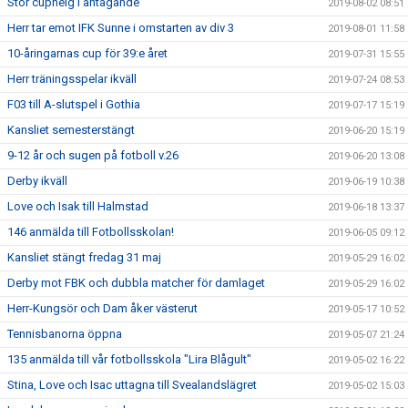
Stor cuphelg i antågande
2019-08-02 08:51
Herr tar emot IFK Sunne i omstarten av div 3
2019-08-01 11:58
10-åringarnas cup för 39:e året
2019-07-31 15:55
Herr träningsspelar ikväll
2019-07-24 08:53
F03 till A-slutspel i Gothia
2019-07-17 15:19
Kansliet semesterstängt
2019-06-20 15:19
9-12 år och sugen på fotboll v.26
2019-06-20 13:08
Derby ikväll
2019-06-19 10:38
Love och Isak till Halmstad
2019-06-18 13:37
146 anmälda till Fotbollsskolan!
2019-06-05 09:12
Kansliet stängt fredag 31 maj
2019-05-29 16:02
Derby mot FBK och dubbla matcher för damlaget
2019-05-29 16:02
Herr-Kungsör och Dam åker västerut
2019-05-17 10:52
Tennisbanorna öppna
2019-05-07 21:24
135 anmälda till vår fotbollsskola "Lira Blågult"
2019-05-02 16:22
Stina, Love och Isac uttagna till Svealandslägret
2019-05-02 15:03