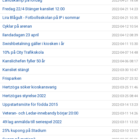
Landskamp på lördag
2022-04-21 18:08
Fredag 22/4 Stänger kansliet 12.00
2022-04-21 14:23
Lira Blågult - Fotbollsskolan på IP i sommar
2022-04-21 10:35
Cyklar på arenan
2022-04-12 10:54
Ilandadagen 23 april
2022-04-12 08:39
Swishbetalning gäller i kiosken i år
2022-04-11 15:30
10% på City Trafikskola
2022-04-07 14:48
Kanslichefen fyller 50 år
2022-04-06 08:17
Kansliet stängt
2022-03-30 10:47
Frisparken
2022-03-27 23:32
Hertzöga söker kioskansvarig
2022-03-25 11:46
Hertzögas styrelse 2022
2022-03-25 08:44
Uppstartsmöte för födda 2015
2022-03-14 13:23
Veteran- och Ledar-innebandy börjar 20:00
2022-03-11 14:26
49 lag anmälda till seriespel 2022
2022-03-11 13:32
25% kupong på Stadium
2022-03-10 13:57