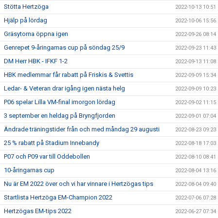
Stötta Hertzöga
2022-10-13 10:51
Hjälp på lördag
2022-10-06 15:56
Gräsytorna öppna igen
2022-09-26 08:14
Genrepet 9-åringarnas cup på söndag 25/9
2022-09-23 11:43
DM Herr HBK - IFKF 1-2
2022-09-13 11:08
HBK medlemmar får rabatt på Friskis & Svettis
2022-09-09 15:34
Ledar- & Veteran drar igång igen nästa helg
2022-09-09 10:23
P06 spelar Lilla VM-final imorgon lördag
2022-09-02 11:15
3 september en heldag på Bryngfjorden
2022-09-01 07:04
Ändrade träningstider från och med måndag 29 augusti
2022-08-23 09:23
25 % rabatt på Stadium Innebandy
2022-08-18 17:03
P07 och P09 var till Oddebollen
2022-08-10 08:41
10-åringarnas cup
2022-08-04 13:16
Nu är EM 2022 över och vi har vinnare i Hertzögas tips
2022-08-04 09:40
Startlista Hertzöga EM-Champion 2022
2022-07-06 07:28
Hertzögas EM-tips 2022
2022-06-27 07:34