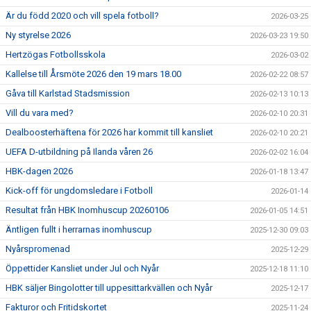
Är du född 2020 och vill spela fotboll?
2026-03-25
Ny styrelse 2026
2026-03-23 19:50
Hertzögas Fotbollsskola
2026-03-02
Kallelse till Årsmöte 2026 den 19 mars 18.00
2026-02-22 08:57
Gåva till Karlstad Stadsmission
2026-02-13 10:13
Vill du vara med?
2026-02-10 20:31
Dealboosterhäftena för 2026 har kommit till kansliet
2026-02-10 20:21
UEFA D-utbildning på Ilanda våren 26
2026-02-02 16:04
HBK-dagen 2026
2026-01-18 13:47
Kick-off för ungdomsledare i Fotboll
2026-01-14
Resultat från HBK Inomhuscup 20260106
2026-01-05 14:51
Äntligen fullt i herrarnas inomhuscup
2025-12-30 09:03
Nyårspromenad
2025-12-29
Öppettider Kansliet under Jul och Nyår
2025-12-18 11:10
HBK säljer Bingolotter till uppesittarkvällen och Nyår
2025-12-17
Fakturor och Fritidskortet
2025-11-24