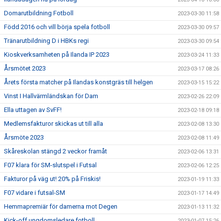
Domarutbildning Fotboll
2023-03-30 11:58
Född 2016 och vill börja spela fotboll
2023-03-30 09:57
Tränarutbildning D i HBKs regi
2023-03-30 09:54
Kioskverksamheten på Ilanda IP 2023
2023-03-24 11:33
Årsmötet 2023
2023-03-17 08:26
Årets första matcher på Ilandas konstgräs till helgen
2023-03-15 15:22
Vinst I Hallvärmländskan för Dam
2023-02-26 22:09
Ella uttagen av SvFF!
2023-02-18 09:18
Medlemsfakturor skickas ut till alla
2023-02-08 13:30
Årsmöte 2023
2023-02-08 11:49
Skåreskolan stängd 2 veckor framåt
2023-02-06 13:31
F07 klara för SM-slutspel i Futsal
2023-02-06 12:25
Fakturor på väg ut! 20% på Friskis!
2023-01-19 11:33
F07 vidare i futsal-SM
2023-01-17 14:49
Hemmapremiär för damerna mot Degen
2023-01-13 11:32
Kick-off ungdomsledare fotboll
2023-01-07 15:26