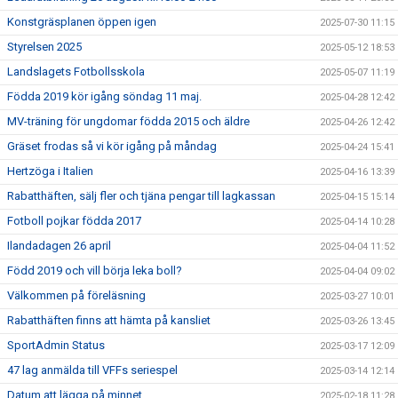
Konstgräsplanen öppen igen
2025-07-30 11:15
Styrelsen 2025
2025-05-12 18:53
Landslagets Fotbollsskola
2025-05-07 11:19
Födda 2019 kör igång söndag 11 maj.
2025-04-28 12:42
MV-träning för ungdomar födda 2015 och äldre
2025-04-26 12:42
Gräset frodas så vi kör igång på måndag
2025-04-24 15:41
Hertzöga i Italien
2025-04-16 13:39
Rabatthäften, sälj fler och tjäna pengar till lagkassan
2025-04-15 15:14
Fotboll pojkar födda 2017
2025-04-14 10:28
Ilandadagen 26 april
2025-04-04 11:52
Född 2019 och vill börja leka boll?
2025-04-04 09:02
Välkommen på föreläsning
2025-03-27 10:01
Rabatthäften finns att hämta på kansliet
2025-03-26 13:45
SportAdmin Status
2025-03-17 12:09
47 lag anmälda till VFFs seriespel
2025-03-14 12:14
Datum att lägga på minnet
2025-02-18 11:28