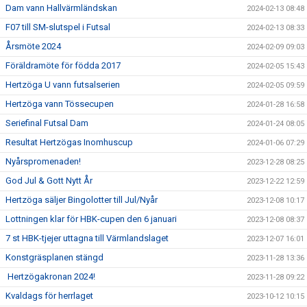
Dam vann Hallvärmländskan
2024-02-13 08:48
F07 till SM-slutspel i Futsal
2024-02-13 08:33
Årsmöte 2024
2024-02-09 09:03
Föräldramöte för födda 2017
2024-02-05 15:43
Hertzöga U vann futsalserien
2024-02-05 09:59
Hertzöga vann Tössecupen
2024-01-28 16:58
Seriefinal Futsal Dam
2024-01-24 08:05
Resultat Hertzögas Inomhuscup
2024-01-06 07:29
Nyårspromenaden!
2023-12-28 08:25
God Jul & Gott Nytt År
2023-12-22 12:59
Hertzöga säljer Bingolotter till Jul/Nyår
2023-12-08 10:17
Lottningen klar för HBK-cupen den 6 januari
2023-12-08 08:37
7 st HBK-tjejer uttagna till Värmlandslaget
2023-12-07 16:01
Konstgräsplanen stängd
2023-11-28 13:36
Hertzögakronan 2024!
2023-11-28 09:22
Kvaldags för herrlaget
2023-10-12 10:15