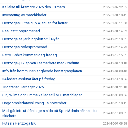
Kallelse till Årsmöte 2025 den 18 mars
2025-02-07 22:35
Inventering av matchkläder
2025-01-31 10:41
Hertzögas Futsalcup 4 januari för herrar
2025-01-03 11:00
Resultat tipspromenad
2024-12-31 14:02
Hertzöga säljer bingolotto till Nyår
2024-12-26 10:01
Hertzögas Nyårspromenad
2024-12-25 14:23
Retro T-shirt kommer idag fredag
2024-12-19 15:51
Hertzöga-julklappen i samarbete med Stadium
2024-12-04 13:18
Info från kommunen angående konstgräsplanen
2024-12-04 08:40
34 ledare avslutar året på fredag
2024-11-14 10:36
Trio tränar Herrlaget 2025
2024-10-31 21:18
Siri, Wilma och Emma kallade till VFF matchläger
2024-10-30 09:06
Ungdomsledaravslutning 15 november
2024-10-23 10:11
Mail går inte ut från lagets sida på SportAdmin när kallelse
2024-10-16 09:01
skickats ...
Futsal i Hertzöga BK
2024-10-07 08:28