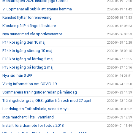
Mästarcupen 2020 inställd pga Corona
2020-05-19 12:20
Vi uppmanar all publik att stanna hemma
2020-05-19 11:42
Kansliet flyttar för renovering
2020-05-18 17:53
Kiosken på IP stängd tillsvidare
2020-05-12 08:23
Nya rutiner med vår sportleverantör
2020-05-06 08:53
P14 kör igång den 10 maj
2020-04-29 12:28
F14 kör igång söndag 10 maj
2020-04-28 09:15
F13 kör igång på lördag 2 maj
2020-04-27 10:55
P13 kör igång på lördag 2 maj
2020-04-27 10:16
Nya råd från SvFF
2020-04-24 21:51
Viktig information om COVID-19
2020-04-24 10:50
Sommarens träningstider redan på måndag
2020-04-23 14:39
Träningstider gräs, OBS! gäller från och med 27 april
2020-04-23 10:08
Landslagets Fotbollskola, senaste nytt
2020-04-08 09:52
Inga matcher tillåts i Värmland
2020-04-03 12:39
Inställt föräldramöte för födda 2013
2020-04-01 15:49