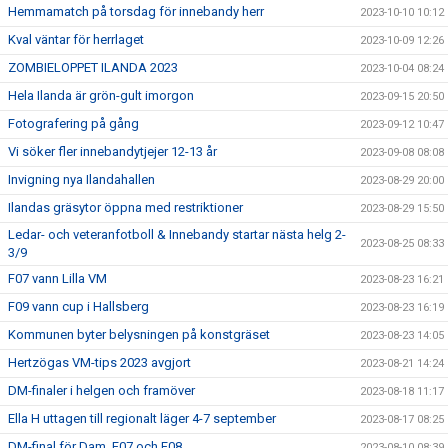
Hemmamatch på torsdag för innebandy herr
2023-10-10 10:12
Kval väntar för herrlaget
2023-10-09 12:26
ZOMBIELOPPET ILANDA 2023
2023-10-04 08:24
Hela Ilanda är grön-gult imorgon
2023-09-15 20:50
Fotografering på gång
2023-09-12 10:47
Vi söker fler innebandytjejer 12-13 år
2023-09-08 08:08
Invigning nya Ilandahallen
2023-08-29 20:00
Ilandas gräsytor öppna med restriktioner
2023-08-29 15:50
Ledar- och veteranfotboll & Innebandy startar nästa helg 2-
2023-08-25 08:33
3/9
F07 vann Lilla VM
2023-08-23 16:21
F09 vann cup i Hallsberg
2023-08-23 16:19
Kommunen byter belysningen på konstgräset
2023-08-23 14:05
Hertzögas VM-tips 2023 avgjort
2023-08-21 14:24
DM-finaler i helgen och framöver
2023-08-18 11:17
Ella H uttagen till regionalt läger 4-7 september
2023-08-17 08:25
DM-final för Dam, F07 och F08
2023-08-10 08:39