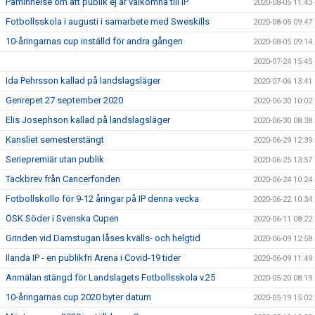
Påminnelse om att publik ej är välkomna till IP
2020-08-05 11:43
Fotbollsskola i augusti i samarbete med Sweskills
2020-08-05 09:47
10-åringarnas cup inställd för andra gången
2020-08-05 09:14
2020-07-24 15:45
Ida Pehrsson kallad på landslagsläger
2020-07-06 13:41
Genrepet 27 september 2020
2020-06-30 10:02
Elis Josephson kallad på landslagsläger
2020-06-30 08:38
Kansliet semesterstängt
2020-06-29 12:39
Seriepremiär utan publik
2020-06-25 13:57
Tackbrev från Cancerfonden
2020-06-24 10:24
Fotbollskollo för 9-12 åringar på IP denna vecka
2020-06-22 10:34
ÖSK Söder i Svenska Cupen
2020-06-11 08:22
Grinden vid Damstugan låses kvälls- och helgtid
2020-06-09 12:58
Ilanda IP - en publikfri Arena i Covid-19 tider
2020-06-09 11:49
Anmälan stängd för Landslagets Fotbollsskola v.25
2020-05-20 08:19
10-åringarnas cup 2020 byter datum
2020-05-19 15:02