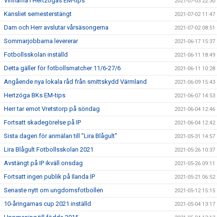
Vinnarna i Hertzögas EM-tips
2021-07-03 22:30
Kansliet semesterstängt
2021-07-02 11:47
Dam och Herr avslutar vårsäsongerna
2021-07-02 08:51
Sommarjobbarna levererar
2021-06-17 15:37
Fotbollsskolan inställd
2021-06-11 18:49
Detta gäller för fotbollsmatcher 11/6-27/6
2021-06-11 10:28
Angående nya lokala råd från smittskydd Värmland
2021-06-09 15:43
Hertzöga BKs EM-tips
2021-06-07 14:53
Herr tar emot Vretstorp på söndag
2021-06-04 12:46
Fortsatt skadegörelse på IP
2021-06-04 12:42
Sista dagen för anmälan till "Lira Blågult"
2021-05-31 14:57
Lira Blågult Fotbollsskolan 2021
2021-05-26 10:37
Avstängt på IP ikväll onsdag
2021-05-26 09:11
Fortsatt ingen publik på Ilanda IP
2021-05-21 06:52
Senaste nytt om ungdomsfotbollen
2021-05-12 15:15
10-åringarnas cup 2021 inställd
2021-05-04 13:17