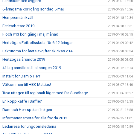
Landskampen avgjord
2019-05-01 18:20
6-åringarna kör igång söndag 5 maj
2019-04-25 10:26
Herr premiär ikväll
2019-04-18 10:34
Feriearbetare 2019
2019-04-18 10:31
F och P13 kör igång i maj månad
2019-04-10 08:15
Hertzögas Fotbollsskola för 6-12 åringar
2019-04-09 09:42
Fakturorna för årets avgifter skickas v.14
2019-03-28 08:34
Hertzögas årsmöte 2019
2019-03-20 08:05
41 lag anmälda till säsongen 2019
2019-03-12 13:14
Inställt för Dam o Herr
2019-03-09 11:04
Välkommen till HBK Mattias!
2019-03-07 15:40
Tuva uttagen till regionalt läger med Pia Sundhage
2019-03-06 08:27
En köpp kaffe i Säffle?
2019-03-05 12:35
Dam och Herr spelar i helgen
2019-02-21 16:58
Informationsmöte för alla födda 2012
2019-02-15 11:01
Ledarresa för ungdomsledarna
2019-02-15 10:59