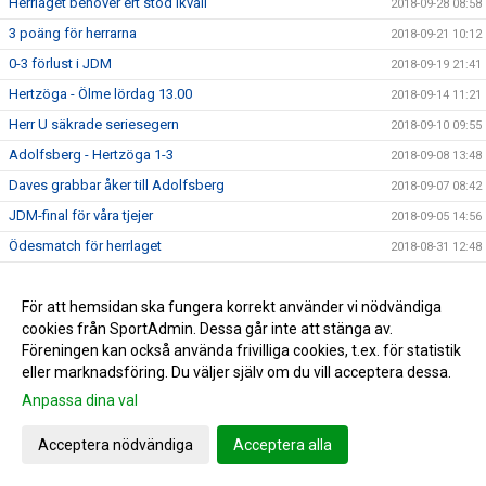
Herrlaget behöver ert stöd ikväll
2018-09-28 08:58
3 poäng för herrarna
2018-09-21 10:12
0-3 förlust i JDM
2018-09-19 21:41
Hertzöga - Ölme lördag 13.00
2018-09-14 11:21
Herr U säkrade seriesegern
2018-09-10 09:55
Adolfsberg - Hertzöga 1-3
2018-09-08 13:48
Daves grabbar åker till Adolfsberg
2018-09-07 08:42
JDM-final för våra tjejer
2018-09-05 14:56
Ödesmatch för herrlaget
2018-08-31 12:48
Pontus Johansson och Maria Busk inspirerar
2018-08-28 12:22
Utlottade priser från Målkronan
För att hemsidan ska fungera korrekt använder vi nödvändiga
2018-08-20 08:33
cookies från SportAdmin. Dessa går inte att stänga av.
Tung förlust för herrlaget mot FF
2018-08-18 15:00
Föreningen kan också använda frivilliga cookies, t.ex. för statistik
Hertzögakronan Lördag 18/8
2018-08-13 09:19
eller marknadsföring. Du väljer själv om du vill acceptera dessa.
Seger 2-1 mot Bosna 92
Anpassa dina val
2018-08-09 11:29
Mv utbildning flyttad
2018-08-07 17:34
Acceptera nödvändiga
Acceptera alla
10-åringarnas Cup 2018
2018-08-07 08:50