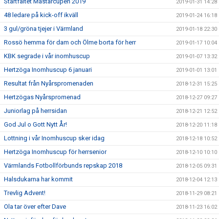
Startfältet Mästarcupen 2019
2019-01-31 14:28
48 ledare på kick-off ikväll
2019-01-24 16:18
3 gul/gröna tjejer i Värmland
2019-01-18 22:30
Rossö hemma för dam och Ölme borta för herr
2019-01-17 10:04
KBK segrade i vår inomhuscup
2019-01-07 13:32
Hertzöga Inomhuscup 6 januari
2019-01-01 13:01
Resultat från Nyårspromenaden
2018-12-31 15:25
Hertzögas Nyårspromenad
2018-12-27 09:27
Juniorlag på herrsidan
2018-12-21 12:52
God Jul o Gott Nytt År!
2018-12-20 11:18
Lottning i vår Inomhuscup sker idag
2018-12-18 10:52
Hertzöga Inomhuscup för herrsenior
2018-12-10 10:10
Värmlands Fotbollförbunds repskap 2018
2018-12-05 09:31
Halsdukarna har kommit
2018-12-04 12:13
Trevlig Advent!
2018-11-29 08:21
Ola tar över efter Dave
2018-11-23 16:02