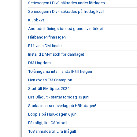
Seriesegern i Div3 säkrades under lördagen
Seriesegern i Div4 säkrades på fredag kväll
Klubbkväll
Ändrade träningstider på grund av mörkret
Hårbanden finns igen
P11 vann DM-finalen
Inställd DM-match för damlaget
DM Ungdom
10-åringarna intar Ilanda IP till helgen
Hertzögas EM Champion
Startfält EM-tipset 2024
Lira Blågult - startar torsdag 13 juni
Starka insatser överlag på HBK-dagen!
Loppis på HBK-dagen 6 juni
Få roligt, lira Gåfotboll
108 anmälda till Lira Blågult