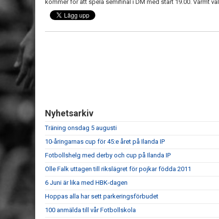
kommer för att spela semifinal i DM med start 19.00. Varmt v
Nyhetsarkiv
Träning onsdag 5 augusti
10-åringarnas cup för 45:e året på Ilanda IP
Fotbollshelg med derby och cup på Ilanda IP
Olle Falk uttagen till rikslägret för pojkar födda 2011
6 Juni är lika med HBK-dagen
Hoppas alla har sett parkeringsförbudet
100 anmälda till vår Fotbollskola