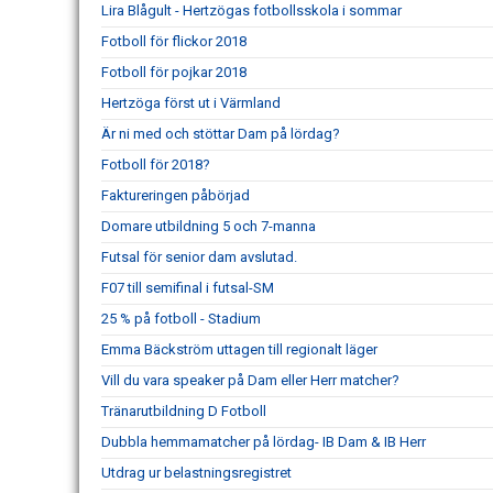
Lira Blågult - Hertzögas fotbollsskola i sommar
Fotboll för flickor 2018
Fotboll för pojkar 2018
Hertzöga först ut i Värmland
Är ni med och stöttar Dam på lördag?
Fotboll för 2018?
Faktureringen påbörjad
Domare utbildning 5 och 7-manna
Futsal för senior dam avslutad.
F07 till semifinal i futsal-SM
25 % på fotboll - Stadium
Emma Bäckström uttagen till regionalt läger
Vill du vara speaker på Dam eller Herr matcher?
Tränarutbildning D Fotboll
Dubbla hemmamatcher på lördag- IB Dam & IB Herr
Utdrag ur belastningsregistret