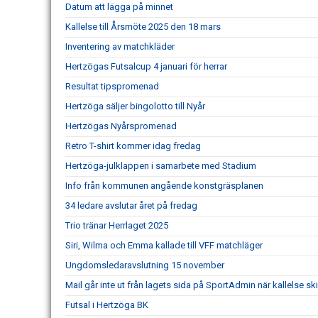
Datum att lägga på minnet
Kallelse till Årsmöte 2025 den 18 mars
Inventering av matchkläder
Hertzögas Futsalcup 4 januari för herrar
Resultat tipspromenad
Hertzöga säljer bingolotto till Nyår
Hertzögas Nyårspromenad
Retro T-shirt kommer idag fredag
Hertzöga-julklappen i samarbete med Stadium
Info från kommunen angående konstgräsplanen
34 ledare avslutar året på fredag
Trio tränar Herrlaget 2025
Siri, Wilma och Emma kallade till VFF matchläger
Ungdomsledaravslutning 15 november
Mail går inte ut från lagets sida på SportAdmin när kallelse ski
Futsal i Hertzöga BK