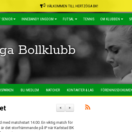
VÄLKOMMEN TILL HERTZÖGA BK!
 SENIOR
INNEBANDY UNGDOM
FUTSAL
TENNIS
OM KLUBBEN
S
ga Bollklubb
ISPARKEN
BLI MEDLEM
MATCHER
KONTAKTER & LAG
FÖRENINGSDOKUME
et
<
>
nd med matchstart 14.00. En viktig match för
e är det storfrämmande på IP när Karlstad BK