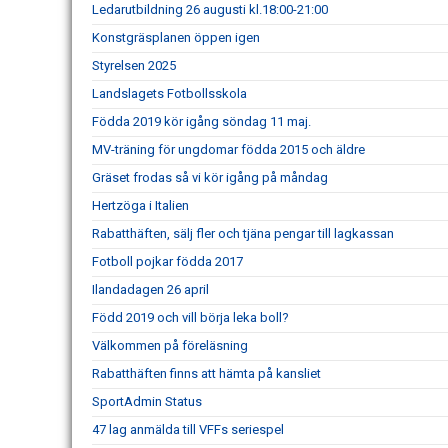
Ledarutbildning 26 augusti kl.18:00-21:00
Konstgräsplanen öppen igen
Styrelsen 2025
Landslagets Fotbollsskola
Födda 2019 kör igång söndag 11 maj.
MV-träning för ungdomar födda 2015 och äldre
Gräset frodas så vi kör igång på måndag
Hertzöga i Italien
Rabatthäften, sälj fler och tjäna pengar till lagkassan
Fotboll pojkar födda 2017
Ilandadagen 26 april
Född 2019 och vill börja leka boll?
Välkommen på föreläsning
Rabatthäften finns att hämta på kansliet
SportAdmin Status
47 lag anmälda till VFFs seriespel