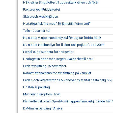
HBK säljer Bingolotter till uppesittarkvällen och Nyår
Fakturor och Fritidskortet
Skåre och Musikhjälpen
Hertzöga fick fira med "Ett jämställt Värmland"
Tofsmössan är här
Nu startar vi upp innebandy kul för pojkar födda 2019
Nu startar innebandyn för flickor och pojkar födda 2018
Futsal-cup i Sundsta för herrsenior
Herrlaget inledde med seger i kvalspelet till div 3
Ledaravslutning 15 november
Rabatthäftena finns för avhämtning på kansliet
Ledar- och veteranfotboll & -innebandy startar nästa helg 6-7/
Hösten är på intåg
Mv-träning ungdom i höst
På medlemskortet i SportAdmin appen finns erbjudande från
DM-finaler på gång i Arvika