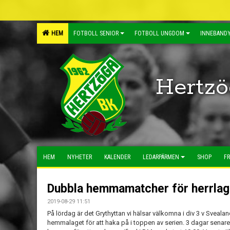
HEM
FOTBOLL SENIOR
FOTBOLL UNGDOM
INNEBANDY
Hertzö
HEM
NYHETER
KALENDER
LEDARPÄRMEN
SHOP
FR
Dubbla hemmamatcher för herrlag
2019-08-29 11:51
På lördag är det Grythyttan vi hälsar välkomna i div 3 v Sveala
hemmalaget för att haka på i toppen av serien. 3 dagar senar