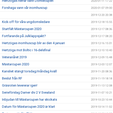
Hertzögas herrar vann Dömlecupen
2020-01-11 17:22
Forshaga vann vår inomhuscup
2020-01-07 09:00
2019-12-20 20:38
Kick-off för våra ungdomsledare
2019-12-18 15:55
Startfält Mästarcupen 2020
2019-12-17 08:36
Fortfarande på Julklappsjakt?
2019-12-17 08:20
Hertzögas inomhuscup blir av den 4 januari
2019-12-16 15:01
Hertzöga mot Boltic i 16-delsfinal
2019-12-10 10:40
Veteranåret 2019
2019-12-09 15:48
Mästarcupen 2020
2019-12-03 12:07
Kansliet stängt torsdag/måndag kväll
2019-11-20 08:36
Beslut från RF
2019-11-19 18:18
Gräsroten levererar igen!
2019-11-13 12:08
Serieförslag Damer div 2 V Svealand
2019-11-07 10:21
Inbjudan till Mästarcupen har skickats
2019-10-23 10:44
Datum för Mästarcupen 2020 är klart
2019-10-14 11:02