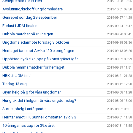
Seriepremiär för IB Herr
2019-10-08 10:25
Avslutning/kickoff ungdomsledare
2019-10-01 09:50
Genrepet söndag 29 september
2019-09-27 14:28
Förlust i JDM-finalen
2019-09-24 15:47
Dubbla matcher på IP i helgen
2019-09-20 08:41
Ungdomsledarmöte torsdag 3 oktober
2019-09-18 09:36
Herrlaget tar emot Arvika i 20:e omgången
2019-09-13 08:20
Upphittad nyckelknippa på konstgräset igår
2019-09-02 09:29
Dubbla hemmamatcher för herrlaget
2019-08-29 11:51
HBK till JDM final
2019-08-21 21:28
Tisdag 13 aug
2019-08-12 12:20
Grym helg på g för våra ungdomar
2019-08-08 11:28
Hur gick det i helgen för våra ungdomslag?
2019-08-06 13:06
Stor cuphelg i antågande
2019-08-02 08:51
Herr tar emot IFK Sunne i omstarten av div 3
2019-08-01 11:58
10-åringarnas cup för 39:e året
2019-07-31 15:55