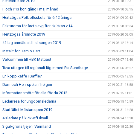
Feriearbetare 2019
2019-04-18 10:31
F och P13 kör igång i maj månad
2019-04-10 08:15
Hertzögas Fotbollsskola för 6-12 åringar
2019-04-09 09:42
Fakturorna för årets avgifter skickas v.14
2019-03-28 08:34
Hertzögas årsmöte 2019
2019-03-20 08:05
41 lag anmälda till säsongen 2019
2019-03-12 13:14
Inställt för Dam o Herr
2019-03-09 11:04
Välkommen till HBK Mattias!
2019-03-07 15:40
Tuva uttagen till regionalt läger med Pia Sundhage
2019-03-06 08:27
En köpp kaffe i Säffle?
2019-03-05 12:35
Dam och Herr spelar i helgen
2019-02-21 16:58
Informationsmöte för alla födda 2012
2019-02-15 11:01
Ledarresa för ungdomsledarna
2019-02-15 10:59
Startfältet Mästarcupen 2019
2019-01-31 14:28
48 ledare på kick-off ikväll
2019-01-24 16:18
3 gul/gröna tjejer i Värmland
2019-01-18 22:30