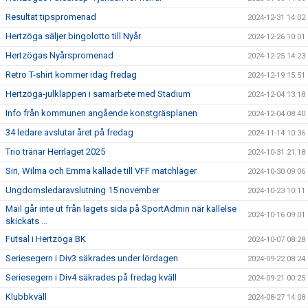
Resultat tipspromenad
2024-12-31 14:02
Hertzöga säljer bingolotto till Nyår
2024-12-26 10:01
Hertzögas Nyårspromenad
2024-12-25 14:23
Retro T-shirt kommer idag fredag
2024-12-19 15:51
Hertzöga-julklappen i samarbete med Stadium
2024-12-04 13:18
Info från kommunen angående konstgräsplanen
2024-12-04 08:40
34 ledare avslutar året på fredag
2024-11-14 10:36
Trio tränar Herrlaget 2025
2024-10-31 21:18
Siri, Wilma och Emma kallade till VFF matchläger
2024-10-30 09:06
Ungdomsledaravslutning 15 november
2024-10-23 10:11
Mail går inte ut från lagets sida på SportAdmin när kallelse
2024-10-16 09:01
skickats ...
Futsal i Hertzöga BK
2024-10-07 08:28
Seriesegern i Div3 säkrades under lördagen
2024-09-22 08:24
Seriesegern i Div4 säkrades på fredag kväll
2024-09-21 00:25
Klubbkväll
2024-08-27 14:08