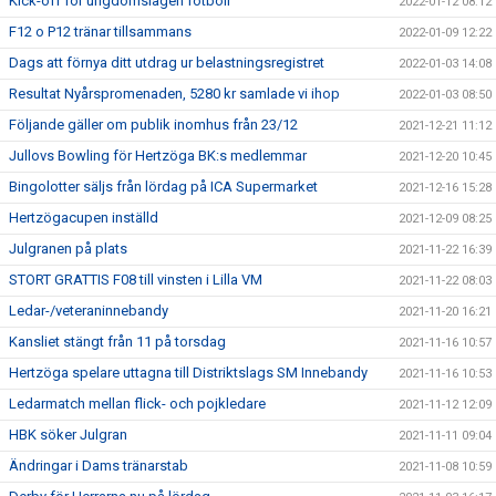
Kick-off för ungdomslagen fotboll
2022-01-12 08:12
F12 o P12 tränar tillsammans
2022-01-09 12:22
Dags att förnya ditt utdrag ur belastningsregistret
2022-01-03 14:08
Resultat Nyårspromenaden, 5280 kr samlade vi ihop
2022-01-03 08:50
Följande gäller om publik inomhus från 23/12
2021-12-21 11:12
Jullovs Bowling för Hertzöga BK:s medlemmar
2021-12-20 10:45
Bingolotter säljs från lördag på ICA Supermarket
2021-12-16 15:28
Hertzögacupen inställd
2021-12-09 08:25
Julgranen på plats
2021-11-22 16:39
STORT GRATTIS F08 till vinsten i Lilla VM
2021-11-22 08:03
Ledar-/veteraninnebandy
2021-11-20 16:21
Kansliet stängt från 11 på torsdag
2021-11-16 10:57
Hertzöga spelare uttagna till Distriktslags SM Innebandy
2021-11-16 10:53
Ledarmatch mellan flick- och pojkledare
2021-11-12 12:09
HBK söker Julgran
2021-11-11 09:04
Ändringar i Dams tränarstab
2021-11-08 10:59