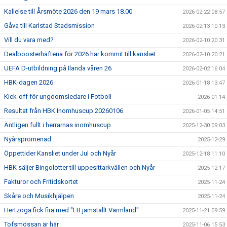
Kallelse till Årsmöte 2026 den 19 mars 18.00
2026-02-22 08:57
Gåva till Karlstad Stadsmission
2026-02-13 10:13
Vill du vara med?
2026-02-10 20:31
Dealboosterhäftena för 2026 har kommit till kansliet
2026-02-10 20:21
UEFA D-utbildning på Ilanda våren 26
2026-02-02 16:04
HBK-dagen 2026
2026-01-18 13:47
Kick-off för ungdomsledare i Fotboll
2026-01-14
Resultat från HBK Inomhuscup 20260106
2026-01-05 14:51
Äntligen fullt i herrarnas inomhuscup
2025-12-30 09:03
Nyårspromenad
2025-12-29
Öppettider Kansliet under Jul och Nyår
2025-12-18 11:10
HBK säljer Bingolotter till uppesittarkvällen och Nyår
2025-12-17
Fakturor och Fritidskortet
2025-11-24
Skåre och Musikhjälpen
2025-11-24
Hertzöga fick fira med "Ett jämställt Värmland"
2025-11-21 09:59
Tofsmössan är här
2025-11-06 15:53