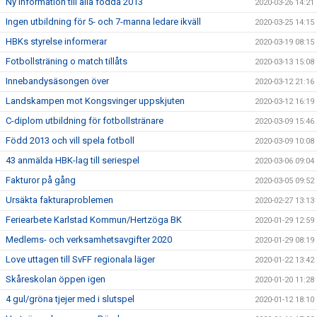
Ny information till alla födda 2013
2020-03-26 14:21
Ingen utbildning för 5- och 7-manna ledare ikväll
2020-03-25 14:15
HBKs styrelse informerar
2020-03-19 08:15
Fotbollsträning o match tillåts
2020-03-13 15:08
Innebandysäsongen över
2020-03-12 21:16
Landskampen mot Kongsvinger uppskjuten
2020-03-12 16:19
C-diplom utbildning för fotbollstränare
2020-03-09 15:46
Född 2013 och vill spela fotboll
2020-03-09 10:08
43 anmälda HBK-lag till seriespel
2020-03-06 09:04
Fakturor på gång
2020-03-05 09:52
Ursäkta fakturaproblemen
2020-02-27 13:13
Feriearbete Karlstad Kommun/Hertzöga BK
2020-01-29 12:59
Medlems- och verksamhetsavgifter 2020
2020-01-29 08:19
Love uttagen till SvFF regionala läger
2020-01-22 13:42
Skåreskolan öppen igen
2020-01-20 11:28
4 gul/gröna tjejer med i slutspel
2020-01-12 18:10