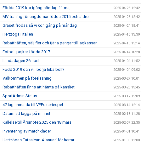
Födda 2019 kör igång söndag 11 maj.
2025-04-28 12:42
MV-träning för ungdomar födda 2015 och äldre
2025-04-26 12:42
Gräset frodas så vi kör igång på måndag
2025-04-24 15:41
Hertzöga i Italien
2025-04-16 13:39
Rabatthäften, sälj fler och tjäna pengar till lagkassan
2025-04-15 15:14
Fotboll pojkar födda 2017
2025-04-14 10:28
Ilandadagen 26 april
2025-04-04 11:52
Född 2019 och vill börja leka boll?
2025-04-04 09:02
Välkommen på föreläsning
2025-03-27 10:01
Rabatthäften finns att hämta på kansliet
2025-03-26 13:45
SportAdmin Status
2025-03-17 12:09
47 lag anmälda till VFFs seriespel
2025-03-14 12:14
Datum att lägga på minnet
2025-02-18 11:28
Kallelse till Årsmöte 2025 den 18 mars
2025-02-07 22:35
Inventering av matchkläder
2025-01-31 10:41
Hertzögas Futsalcup 4 januari för herrar
2025-01-03 11:00