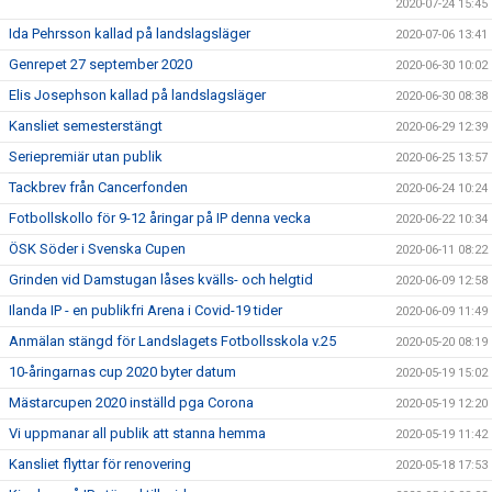
2020-07-24 15:45
Ida Pehrsson kallad på landslagsläger
2020-07-06 13:41
Genrepet 27 september 2020
2020-06-30 10:02
Elis Josephson kallad på landslagsläger
2020-06-30 08:38
Kansliet semesterstängt
2020-06-29 12:39
Seriepremiär utan publik
2020-06-25 13:57
Tackbrev från Cancerfonden
2020-06-24 10:24
Fotbollskollo för 9-12 åringar på IP denna vecka
2020-06-22 10:34
ÖSK Söder i Svenska Cupen
2020-06-11 08:22
Grinden vid Damstugan låses kvälls- och helgtid
2020-06-09 12:58
Ilanda IP - en publikfri Arena i Covid-19 tider
2020-06-09 11:49
Anmälan stängd för Landslagets Fotbollsskola v.25
2020-05-20 08:19
10-åringarnas cup 2020 byter datum
2020-05-19 15:02
Mästarcupen 2020 inställd pga Corona
2020-05-19 12:20
Vi uppmanar all publik att stanna hemma
2020-05-19 11:42
Kansliet flyttar för renovering
2020-05-18 17:53