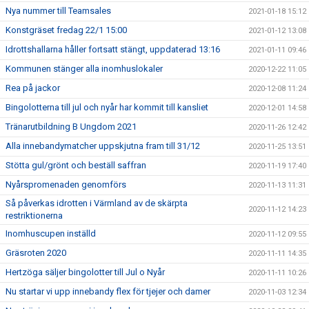
Nya nummer till Teamsales
2021-01-18 15:12
Konstgräset fredag 22/1 15:00
2021-01-12 13:08
Idrottshallarna håller fortsatt stängt, uppdaterad 13:16
2021-01-11 09:46
Kommunen stänger alla inomhuslokaler
2020-12-22 11:05
Rea på jackor
2020-12-08 11:24
Bingolotterna till jul och nyår har kommit till kansliet
2020-12-01 14:58
Tränarutbildning B Ungdom 2021
2020-11-26 12:42
Alla innebandymatcher uppskjutna fram till 31/12
2020-11-25 13:51
Stötta gul/grönt och beställ saffran
2020-11-19 17:40
Nyårspromenaden genomförs
2020-11-13 11:31
Så påverkas idrotten i Värmland av de skärpta
2020-11-12 14:23
restriktionerna
Inomhuscupen inställd
2020-11-12 09:55
Gräsroten 2020
2020-11-11 14:35
Hertzöga säljer bingolotter till Jul o Nyår
2020-11-11 10:26
Nu startar vi upp innebandy flex för tjejer och damer
2020-11-03 12:34