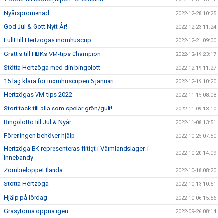
Nyårspromenad
2022-12-28 10:25
God Jul & Gott Nytt År!
2022-12-23 11:24
Fullt till Hertzögas inomhuscup
2022-12-21 09:00
Grattis till HBKs VM-tips Champion
2022-12-19 23:17
Stötta Hertzöga med din bingolott
2022-12-19 11:27
15 lag klara för inomhuscupen 6 januari
2022-12-19 10:20
Hertzögas VM-tips 2022
2022-11-15 08:08
Stort tack till alla som spelar grön/gult!
2022-11-09 13:10
Bingolotto till Jul & Nyår
2022-11-08 13:51
Föreningen behöver hjälp
2022-10-25 07:50
Hertzöga BK representeras flitigt i Värmlandslagen i
2022-10-20 14:09
Innebandy
Zombieloppet Ilanda
2022-10-18 08:20
Stötta Hertzöga
2022-10-13 10:51
Hjälp på lördag
2022-10-06 15:56
Gräsytorna öppna igen
2022-09-26 08:14