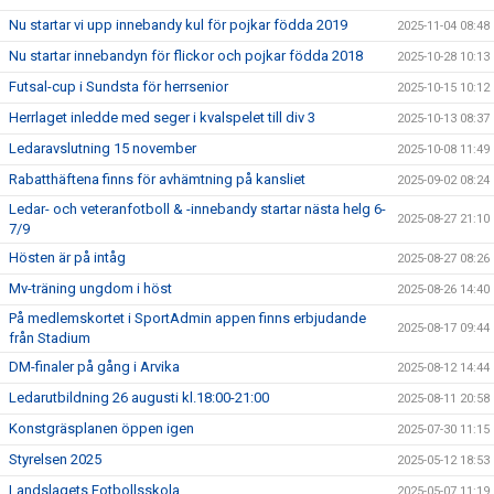
Nu startar vi upp innebandy kul för pojkar födda 2019
2025-11-04 08:48
Nu startar innebandyn för flickor och pojkar födda 2018
2025-10-28 10:13
Futsal-cup i Sundsta för herrsenior
2025-10-15 10:12
Herrlaget inledde med seger i kvalspelet till div 3
2025-10-13 08:37
Ledaravslutning 15 november
2025-10-08 11:49
Rabatthäftena finns för avhämtning på kansliet
2025-09-02 08:24
Ledar- och veteranfotboll & -innebandy startar nästa helg 6-
2025-08-27 21:10
7/9
Hösten är på intåg
2025-08-27 08:26
Mv-träning ungdom i höst
2025-08-26 14:40
På medlemskortet i SportAdmin appen finns erbjudande
2025-08-17 09:44
från Stadium
DM-finaler på gång i Arvika
2025-08-12 14:44
Ledarutbildning 26 augusti kl.18:00-21:00
2025-08-11 20:58
Konstgräsplanen öppen igen
2025-07-30 11:15
Styrelsen 2025
2025-05-12 18:53
Landslagets Fotbollsskola
2025-05-07 11:19