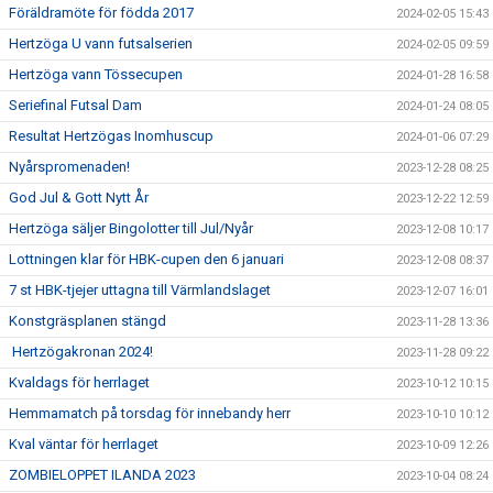
Föräldramöte för födda 2017
2024-02-05 15:43
Hertzöga U vann futsalserien
2024-02-05 09:59
Hertzöga vann Tössecupen
2024-01-28 16:58
Seriefinal Futsal Dam
2024-01-24 08:05
Resultat Hertzögas Inomhuscup
2024-01-06 07:29
Nyårspromenaden!
2023-12-28 08:25
God Jul & Gott Nytt År
2023-12-22 12:59
Hertzöga säljer Bingolotter till Jul/Nyår
2023-12-08 10:17
Lottningen klar för HBK-cupen den 6 januari
2023-12-08 08:37
7 st HBK-tjejer uttagna till Värmlandslaget
2023-12-07 16:01
Konstgräsplanen stängd
2023-11-28 13:36
Hertzögakronan 2024!
2023-11-28 09:22
Kvaldags för herrlaget
2023-10-12 10:15
Hemmamatch på torsdag för innebandy herr
2023-10-10 10:12
Kval väntar för herrlaget
2023-10-09 12:26
ZOMBIELOPPET ILANDA 2023
2023-10-04 08:24