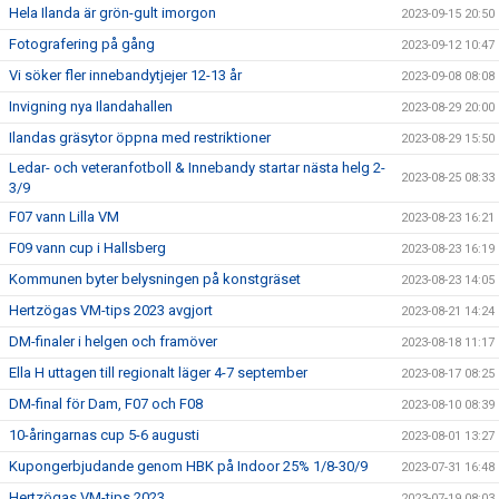
Hela Ilanda är grön-gult imorgon
2023-09-15 20:50
Fotografering på gång
2023-09-12 10:47
Vi söker fler innebandytjejer 12-13 år
2023-09-08 08:08
Invigning nya Ilandahallen
2023-08-29 20:00
Ilandas gräsytor öppna med restriktioner
2023-08-29 15:50
Ledar- och veteranfotboll & Innebandy startar nästa helg 2-
2023-08-25 08:33
3/9
F07 vann Lilla VM
2023-08-23 16:21
F09 vann cup i Hallsberg
2023-08-23 16:19
Kommunen byter belysningen på konstgräset
2023-08-23 14:05
Hertzögas VM-tips 2023 avgjort
2023-08-21 14:24
DM-finaler i helgen och framöver
2023-08-18 11:17
Ella H uttagen till regionalt läger 4-7 september
2023-08-17 08:25
DM-final för Dam, F07 och F08
2023-08-10 08:39
10-åringarnas cup 5-6 augusti
2023-08-01 13:27
Kupongerbjudande genom HBK på Indoor 25% 1/8-30/9
2023-07-31 16:48
Hertzögas VM-tips 2023
2023-07-19 08:03