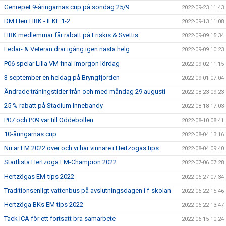
Genrepet 9-åringarnas cup på söndag 25/9
2022-09-23 11:43
DM Herr HBK - IFKF 1-2
2022-09-13 11:08
HBK medlemmar får rabatt på Friskis & Svettis
2022-09-09 15:34
Ledar- & Veteran drar igång igen nästa helg
2022-09-09 10:23
P06 spelar Lilla VM-final imorgon lördag
2022-09-02 11:15
3 september en heldag på Bryngfjorden
2022-09-01 07:04
Ändrade träningstider från och med måndag 29 augusti
2022-08-23 09:23
25 % rabatt på Stadium Innebandy
2022-08-18 17:03
P07 och P09 var till Oddebollen
2022-08-10 08:41
10-åringarnas cup
2022-08-04 13:16
Nu är EM 2022 över och vi har vinnare i Hertzögas tips
2022-08-04 09:40
Startlista Hertzöga EM-Champion 2022
2022-07-06 07:28
Hertzögas EM-tips 2022
2022-06-27 07:34
Traditionsenligt vattenbus på avslutningsdagen i f-skolan
2022-06-22 15:46
Hertzöga BKs EM tips 2022
2022-06-22 13:47
Tack ICA för ett fortsatt bra samarbete
2022-06-15 10:24