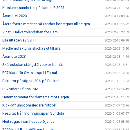
Kioskverksamheten på Ilanda IP 2023
2023-03-24 11:33
Årsmötet 2023
2023-03-17 08:26
Årets första matcher på Ilandas konstgräs till helgen
2023-03-15 15:22
Vinst I Hallvärmländskan för Dam
2023-02-26 22:09
Ella uttagen av SvFF!
2023-02-18 09:18
Medlemsfakturor skickas ut till alla
2023-02-08 13:30
Årsmöte 2023
2023-02-08 11:49
Skåreskolan stängd 2 veckor framåt
2023-02-06 13:31
F07 klara för SM-slutspel i Futsal
2023-02-06 12:25
Fakturor på väg ut! 20% på Friskis!
2023-01-19 11:33
F07 vidare i futsal-SM
2023-01-17 14:49
Hemmapremiär för damerna mot Degen
2023-01-13 11:32
Kick-off ungdomsledare fotboll
2023-01-07 15:26
Resultat från Inomhuscupen Sundsta
2023-01-06 07:57
Hertzögas inomhuscup 6 januari
2023-01-05 08:20
7900 kr till Radiohjälpen för Ukraina
2022-12-31 15:12