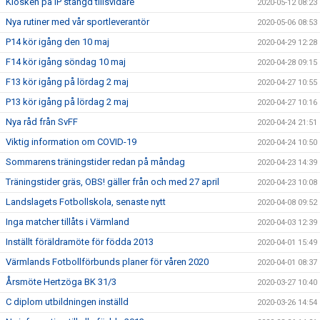
Kiosken på IP stängd tillsvidare
2020-05-12 08:23
Nya rutiner med vår sportleverantör
2020-05-06 08:53
P14 kör igång den 10 maj
2020-04-29 12:28
F14 kör igång söndag 10 maj
2020-04-28 09:15
F13 kör igång på lördag 2 maj
2020-04-27 10:55
P13 kör igång på lördag 2 maj
2020-04-27 10:16
Nya råd från SvFF
2020-04-24 21:51
Viktig information om COVID-19
2020-04-24 10:50
Sommarens träningstider redan på måndag
2020-04-23 14:39
Träningstider gräs, OBS! gäller från och med 27 april
2020-04-23 10:08
Landslagets Fotbollskola, senaste nytt
2020-04-08 09:52
Inga matcher tillåts i Värmland
2020-04-03 12:39
Inställt föräldramöte för födda 2013
2020-04-01 15:49
Värmlands Fotbollförbunds planer för våren 2020
2020-04-01 08:37
Årsmöte Hertzöga BK 31/3
2020-03-27 10:40
C diplom utbildningen inställd
2020-03-26 14:54