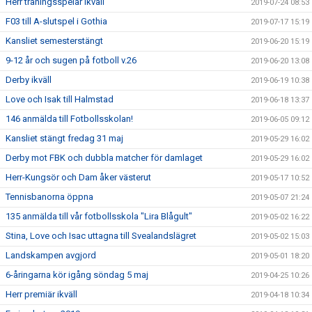
Herr träningsspelar ikväll
2019-07-24 08:53
F03 till A-slutspel i Gothia
2019-07-17 15:19
Kansliet semesterstängt
2019-06-20 15:19
9-12 år och sugen på fotboll v.26
2019-06-20 13:08
Derby ikväll
2019-06-19 10:38
Love och Isak till Halmstad
2019-06-18 13:37
146 anmälda till Fotbollsskolan!
2019-06-05 09:12
Kansliet stängt fredag 31 maj
2019-05-29 16:02
Derby mot FBK och dubbla matcher för damlaget
2019-05-29 16:02
Herr-Kungsör och Dam åker västerut
2019-05-17 10:52
Tennisbanorna öppna
2019-05-07 21:24
135 anmälda till vår fotbollsskola "Lira Blågult"
2019-05-02 16:22
Stina, Love och Isac uttagna till Svealandslägret
2019-05-02 15:03
Landskampen avgjord
2019-05-01 18:20
6-åringarna kör igång söndag 5 maj
2019-04-25 10:26
Herr premiär ikväll
2019-04-18 10:34