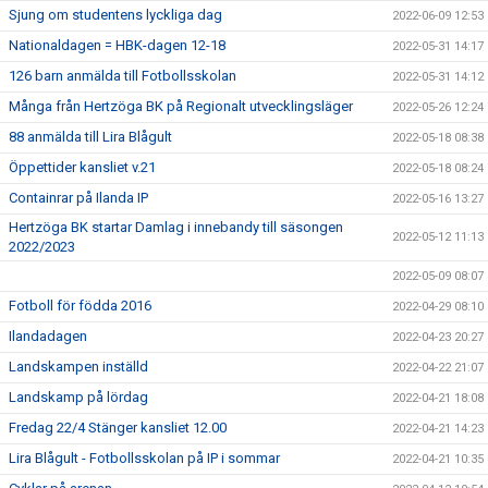
Sjung om studentens lyckliga dag
2022-06-09 12:53
Nationaldagen = HBK-dagen 12-18
2022-05-31 14:17
126 barn anmälda till Fotbollsskolan
2022-05-31 14:12
Många från Hertzöga BK på Regionalt utvecklingsläger
2022-05-26 12:24
88 anmälda till Lira Blågult
2022-05-18 08:38
Öppettider kansliet v.21
2022-05-18 08:24
Containrar på Ilanda IP
2022-05-16 13:27
Hertzöga BK startar Damlag i innebandy till säsongen
2022-05-12 11:13
2022/2023
2022-05-09 08:07
Fotboll för födda 2016
2022-04-29 08:10
Ilandadagen
2022-04-23 20:27
Landskampen inställd
2022-04-22 21:07
Landskamp på lördag
2022-04-21 18:08
Fredag 22/4 Stänger kansliet 12.00
2022-04-21 14:23
Lira Blågult - Fotbollsskolan på IP i sommar
2022-04-21 10:35