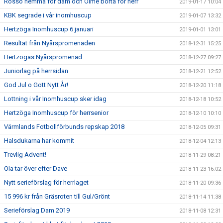
Rossö hemma för dam och Ölme borta för herr
2019-01-17 10:04
KBK segrade i vår inomhuscup
2019-01-07 13:32
Hertzöga Inomhuscup 6 januari
2019-01-01 13:01
Resultat från Nyårspromenaden
2018-12-31 15:25
Hertzögas Nyårspromenad
2018-12-27 09:27
Juniorlag på herrsidan
2018-12-21 12:52
God Jul o Gott Nytt År!
2018-12-20 11:18
Lottning i vår Inomhuscup sker idag
2018-12-18 10:52
Hertzöga Inomhuscup för herrsenior
2018-12-10 10:10
Värmlands Fotbollförbunds repskap 2018
2018-12-05 09:31
Halsdukarna har kommit
2018-12-04 12:13
Trevlig Advent!
2018-11-29 08:21
Ola tar över efter Dave
2018-11-23 16:02
Nytt serieförslag för herrlaget
2018-11-20 09:36
15 996 kr från Gräsroten till Gul/Grönt
2018-11-14 11:38
Serieförslag Dam 2019
2018-11-08 12:31