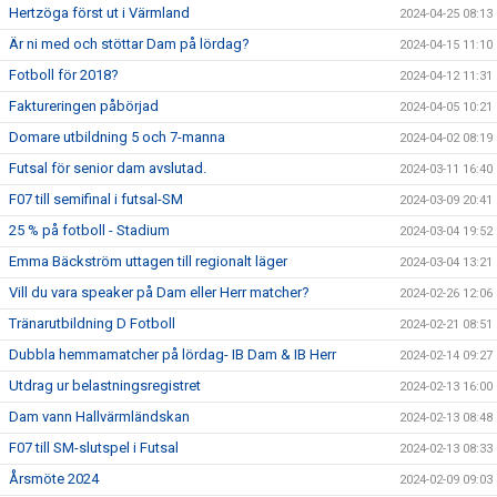
Hertzöga först ut i Värmland
2024-04-25 08:13
Är ni med och stöttar Dam på lördag?
2024-04-15 11:10
Fotboll för 2018?
2024-04-12 11:31
Faktureringen påbörjad
2024-04-05 10:21
Domare utbildning 5 och 7-manna
2024-04-02 08:19
Futsal för senior dam avslutad.
2024-03-11 16:40
F07 till semifinal i futsal-SM
2024-03-09 20:41
25 % på fotboll - Stadium
2024-03-04 19:52
Emma Bäckström uttagen till regionalt läger
2024-03-04 13:21
Vill du vara speaker på Dam eller Herr matcher?
2024-02-26 12:06
Tränarutbildning D Fotboll
2024-02-21 08:51
Dubbla hemmamatcher på lördag- IB Dam & IB Herr
2024-02-14 09:27
Utdrag ur belastningsregistret
2024-02-13 16:00
Dam vann Hallvärmländskan
2024-02-13 08:48
F07 till SM-slutspel i Futsal
2024-02-13 08:33
Årsmöte 2024
2024-02-09 09:03