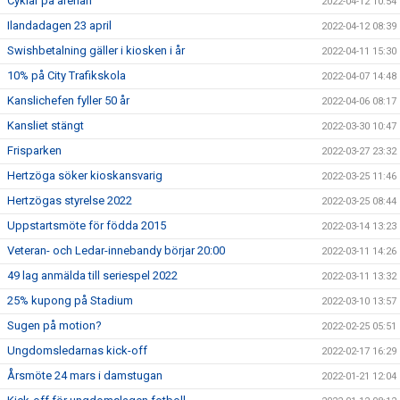
Cyklar på arenan
2022-04-12 10:54
Ilandadagen 23 april
2022-04-12 08:39
Swishbetalning gäller i kiosken i år
2022-04-11 15:30
10% på City Trafikskola
2022-04-07 14:48
Kanslichefen fyller 50 år
2022-04-06 08:17
Kansliet stängt
2022-03-30 10:47
Frisparken
2022-03-27 23:32
Hertzöga söker kioskansvarig
2022-03-25 11:46
Hertzögas styrelse 2022
2022-03-25 08:44
Uppstartsmöte för födda 2015
2022-03-14 13:23
Veteran- och Ledar-innebandy börjar 20:00
2022-03-11 14:26
49 lag anmälda till seriespel 2022
2022-03-11 13:32
25% kupong på Stadium
2022-03-10 13:57
Sugen på motion?
2022-02-25 05:51
Ungdomsledarnas kick-off
2022-02-17 16:29
Årsmöte 24 mars i damstugan
2022-01-21 12:04