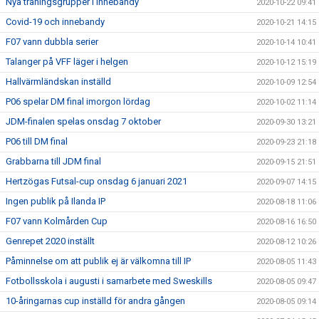
Nya träningsgrupper i innebandy
2020-10-22 09:41
Covid-19 och innebandy
2020-10-21 14:15
F07 vann dubbla serier
2020-10-14 10:41
Talanger på VFF läger i helgen
2020-10-12 15:19
Hallvärmländskan inställd
2020-10-09 12:54
P06 spelar DM final imorgon lördag
2020-10-02 11:14
JDM-finalen spelas onsdag 7 oktober
2020-09-30 13:21
P06 till DM final
2020-09-23 21:18
Grabbarna till JDM final
2020-09-15 21:51
Hertzögas Futsal-cup onsdag 6 januari 2021
2020-09-07 14:15
Ingen publik på Ilanda IP
2020-08-18 11:06
F07 vann Kolmården Cup
2020-08-16 16:50
Genrepet 2020 inställt
2020-08-12 10:26
Påminnelse om att publik ej är välkomna till IP
2020-08-05 11:43
Fotbollsskola i augusti i samarbete med Sweskills
2020-08-05 09:47
10-åringarnas cup inställd för andra gången
2020-08-05 09:14