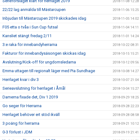
Serieförslaget klart för herrlaget 2019
2018-11-08 12:28
22/22 lag anmälda till Mästarcupen
2018-11-06 15:25
Inbjudan till Mästarcupen 2019 skickades idag
2018-11-05 14:02
F05 etta o tvåa i Sun Cup futsal
2018-11-04 14:11
Kansliet stängt fredag 2/11
2018-11-01 14:24
3:e raka för innebandyherrarna
2018-10-22 08:31
Fakturor för innebandysäsongen skickas idag
2018-10-15 15:21
Avslutning/Kick-off för ungdomsledarna
2018-10-12 09:56
Emma uttagen till regionalt läger med Pia Sundhage
2018-10-08 14:27
Herrlaget kvar i div 3
2018-10-07 21:04
Serieavslutning för herrlaget i Åmål
2018-10-04 15:27
Damerna fixade det, Div 1 2019
2018-09-29 18:25
Go seger för Herrarna
2018-09-28 22:23
Herrlaget behöver ert stöd ikväll
2018-09-28 08:58
3 poäng för herrarna
2018-09-21 10:12
0-3 förlust i JDM
2018-09-19 21:41