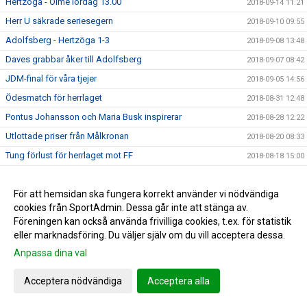
Hertzöga - Ölme lördag 13.00
2018-09-14 11:21
Herr U säkrade seriesegern
2018-09-10 09:55
Adolfsberg - Hertzöga 1-3
2018-09-08 13:48
Daves grabbar åker till Adolfsberg
2018-09-07 08:42
JDM-final för våra tjejer
2018-09-05 14:56
Ödesmatch för herrlaget
2018-08-31 12:48
Pontus Johansson och Maria Busk inspirerar
2018-08-28 12:22
Utlottade priser från Målkronan
2018-08-20 08:33
Tung förlust för herrlaget mot FF
2018-08-18 15:00
Hertzögakronan Lördag 18/8
2018-08-13 09:19
Seger 2-1 mot Bosna 92
För att hemsidan ska fungera korrekt använder vi nödvändiga
2018-08-09 11:29
cookies från SportAdmin. Dessa går inte att stänga av.
Mv utbildning flyttad
2018-08-07 17:34
Föreningen kan också använda frivilliga cookies, t.ex. för statistik
10-åringarnas Cup 2018
2018-08-07 08:50
eller marknadsföring. Du väljer själv om du vill acceptera dessa.
Japan tränar på Ilanda IP
Anpassa dina val
2018-08-06 14:23
10-åringarnas cup och nytt rekord
2018-07-31 13:41
Acceptera nödvändiga
Acceptera alla
DM-final måndag 6 augusti
2018-07-30 14:04