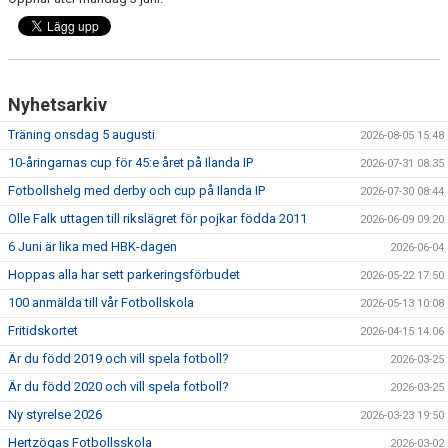
FRISPARKEN
BLI MEDLEM
MATCHER
Nyhetsarkiv
Träning onsdag 5 augusti
2026-08-05 15:48
KONTAKTER & LAG
10-åringarnas cup för 45:e året på Ilanda IP
2026-07-31 08:35
FÖRENINGSDOKUMENT_GAMLA
Fotbollshelg med derby och cup på Ilanda IP
2026-07-30 08:44
Olle Falk uttagen till rikslägret för pojkar födda 2011
2026-06-09 09:20
SPONSORER
6 Juni är lika med HBK-dagen
2026-06-04
FÖRENINGSDOKUMENT
Hoppas alla har sett parkeringsförbudet
2026-05-22 17:50
100 anmälda till vår Fotbollskola
2026-05-13 10:08
Fritidskortet
2026-04-15 14:06
Är du född 2019 och vill spela fotboll?
2026-03-25
Är du född 2020 och vill spela fotboll?
2026-03-25
Ny styrelse 2026
2026-03-23 19:50
Hertzögas Fotbollsskola
2026-03-02