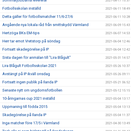
Sommarjobbarna levererar
2021-06-17 15:37
Fotbollsskolan inställd
2021-06-11 18:49
Detta gäller för fotbollsmatcher 11/6-27/6
2021-06-11 10:28
Angående nya lokala råd från smittskydd Värmland
2021-06-09 15:43
Hertzöga BKs EM-tips
2021-06-07 14:53
Herr tar emot Vretstorp på söndag
2021-06-04 12:46
Fortsatt skadegörelse på IP
2021-06-04 12:42
Sista dagen för anmälan till "Lira Blågult"
2021-05-31 14:57
Lira Blågult Fotbollsskolan 2021
2021-05-26 10:37
Avstängt på IP ikväll onsdag
2021-05-26 09:11
Fortsatt ingen publik på Ilanda IP
2021-05-21 06:52
Senaste nytt om ungdomsfotbollen
2021-05-12 15:15
10-åringarnas cup 2021 inställd
2021-05-04 13:17
Uppmaning till födda 2015
2021-05-04 13:13
Skadegörelse på Ilanda IP
2021-05-04 11:37
Inga matcher före 17/5 i Värmland
2021-04-30 13:49