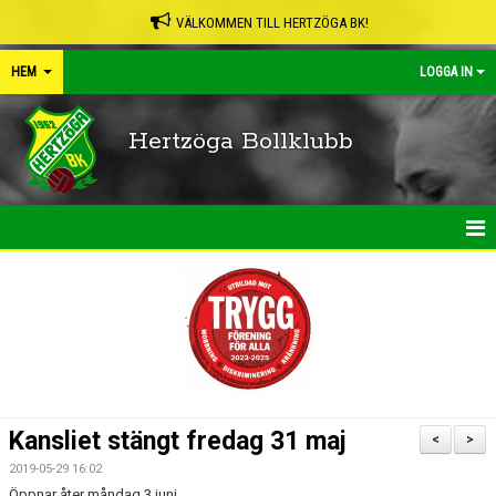
VÄLKOMMEN TILL HERTZÖGA BK!
HEM
LOGGA IN
Hertzöga Bollklubb
HEM
NYHETER
KALENDER
LEDARPÄRMEN
Kansliet stängt fredag 31 maj
<
>
SHOP
2019-05-29 16:02
Öppnar åter måndag 3 juni.