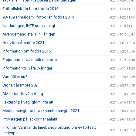
Tack alla ni som hjälpte till på Ilandadagen
2021-04-26 08:47
Fotbollslek för barn födda 2015
2021-04-23 11:17
90/109 anmälda till fotbollen födda 2014
2021-04-22 11:05
Ilandadagen, INTE som vanligt
2021-04-18 11:01
Arrangemang ställs in i år igen
2021-04-12 08:47
Hertzöga Årsmöte 2021
2021-04-01 10:13
Information om födda 2015
2021-03-22 15:56
Erbjudanden via medlemskortet
2021-03-19 07:48
Information till våra 7-åringar
2021-03-11 11:23
Vad gäller nu?
2021-02-28 12:39
Digitalt årsmöte 2021
2021-02-23 10:38
DM lottat för våra A-lag
2021-02-18 10:39
Fakturor på väg, glöm inte att
2021-02-16 11:13
Medlemsavgift och verksamhetsavgift 2021
2021-02-05 10:02
Provstegen på jackor har anlänt
2021-02-04 11:59
Info från Värmlands Innebandyförbund om ev fortsatt
2021-01-18 15:23
seriespel