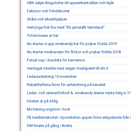
HBK säljer Bingolotter till uppesittarkvällen och Nyår
Fakturor och Fritidskortet
Skåre och Musikhjälpen
Hertzöga fick fira med "Ett jämställt Värmland"
Tofsmössan är här
Nu startar vi upp innebandy kul för pojkar födda 2019
Nu startar innebandyn för flickor och pojkar födda 2018
Futsal-cup i Sundsta för herrsenior
Herrlaget inledde med seger i kvalspelet till div 3
Ledaravslutning 15 november
Rabatthäftena finns för avhämtning på kansliet
Ledar- och veteranfotboll & -innebandy startar nästa helg 6-7/
Hösten är på intåg
Mv-träning ungdom i höst
På medlemskortet i SportAdmin appen finns erbjudande från
DM-finaler på gång i Arvika