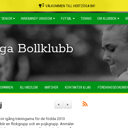
VÄLKOMMEN TILL HERTZÖGA BK!
 SENIOR
INNEBANDY UNGDOM
FUTSAL
TENNIS
OM KLUBBEN
S
ga Bollklubb
ISPARKEN
BLI MEDLEM
MATCHER
KONTAKTER & LAG
FÖRENINGSDOKUME
j
<
>
m kör igång träningarna för de födda 2013
blir en flickgrupp och en pojkgrupp. Anmäler