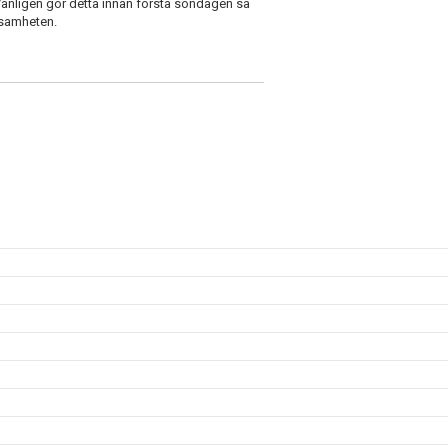
änligen gör detta innan första söndagen så
ksamheten.