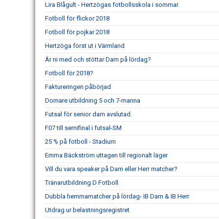
Lira Blågult - Hertzögas fotbollsskola i sommar
Fotboll för flickor 2018
Fotboll för pojkar 2018
Hertzöga först ut i Värmland
Är ni med och stöttar Dam på lördag?
Fotboll för 2018?
Faktureringen påbörjad
Domare utbildning 5 och 7-manna
Futsal för senior dam avslutad.
F07 till semifinal i futsal-SM
25 % på fotboll - Stadium
Emma Bäckström uttagen till regionalt läger
Vill du vara speaker på Dam eller Herr matcher?
Tränarutbildning D Fotboll
Dubbla hemmamatcher på lördag- IB Dam & IB Herr
Utdrag ur belastningsregistret