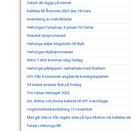
Datum att lägga på minnet
Kallelse till Årsmöte 2025 den 18 mars
Inventering av matchkläder
Hertzögas Futsalcup 4 januari för herrar
Resultat tipspromenad
Hertzöga säljer bingolotto till Nyår
Hertzögas Nyårspromenad
Retro T-shirt kommer idag fredag
Hertzöga-julklappen i samarbete med Stadium
Info från kommunen angående konstgräsplanen
34 ledare avslutar året på fredag
Trio tränar Herrlaget 2025
Siri, Wilma och Emma kallade till VFF matchläger
Ungdomsledaravslutning 15 november
Mail går inte ut från lagets sida på SportAdmin när kallelse ski
Futsal i Hertzöga BK