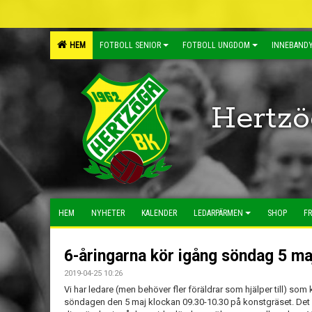
HEM
FOTBOLL SENIOR
FOTBOLL UNGDOM
INNEBANDY
Hertzö
HEM
NYHETER
KALENDER
LEDARPÄRMEN
SHOP
FR
6-åringarna kör igång söndag 5 ma
2019-04-25 10:26
Vi har ledare (men behöver fler föräldrar som hjälper till) so
söndagen den 5 maj klockan 09.30-10.30 på konstgräset. Det 