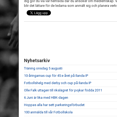
dig gör du via vår hemsida där du ansöker om medlemskap. V
blir det lättare för de ledarna som anmält sig och planera ver
Nyhetsarkiv
Träning onsdag 5 augusti
10-åringarnas cup för 45:e året på Ilanda IP
Fotbollshelg med derby och cup på Ilanda IP
Olle Falk uttagen till rikslägret för pojkar födda 2011
6 Juni är lika med HBK-dagen
Hoppas alla har sett parkeringsförbudet
100 anmälda till vår Fotbollskola