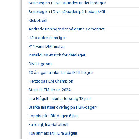
Seriesegern i Div3 säkrades under lördagen
Seriesegern i Div4 säkrades på fredag kväll
Klubbkväll
Ändrade träningstider på grund av mörkret
Hårbanden finns igen
P11 vann DM-finalen
Inställd DM-match för damlaget
DM Ungdom
10-åringarna intar Ilanda IP till helgen
Hertzögas EM Champion
Startfält EM-tipset 2024
Lira Blågult - startar torsdag 13 juni
Starka insatser överlag på HBK-dagen!
Loppis på HBK-dagen 6 juni
Få roligt, lira Gåfotboll
108 anmälda till Lira Blågult