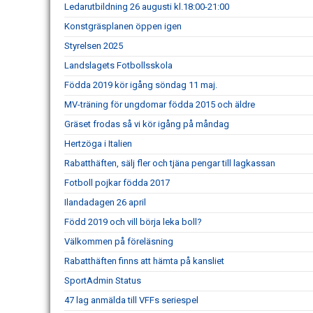
Ledarutbildning 26 augusti kl.18:00-21:00
Konstgräsplanen öppen igen
Styrelsen 2025
Landslagets Fotbollsskola
Födda 2019 kör igång söndag 11 maj.
MV-träning för ungdomar födda 2015 och äldre
Gräset frodas så vi kör igång på måndag
Hertzöga i Italien
Rabatthäften, sälj fler och tjäna pengar till lagkassan
Fotboll pojkar födda 2017
Ilandadagen 26 april
Född 2019 och vill börja leka boll?
Välkommen på föreläsning
Rabatthäften finns att hämta på kansliet
SportAdmin Status
47 lag anmälda till VFFs seriespel