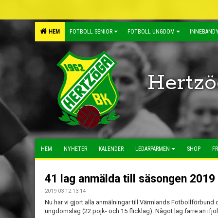
HEM
FOTBOLL SENIOR
FOTBOLL UNGDOM
INNEBANDY
Hertzö
HEM
NYHETER
KALENDER
LEDARPÄRMEN
SHOP
FR
41 lag anmälda till säsongen 2019
2019-03-12 13:14
Nu har vi gjort alla anmälningar till Värmlands Fotbollförbund o
ungdomslag (22 pojk- och 15 flicklag). Något lag färre än ifjo