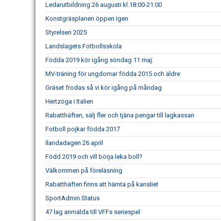
Ledarutbildning 26 augusti kl.18:00-21:00
Konstgräsplanen öppen igen
Styrelsen 2025
Landslagets Fotbollsskola
Födda 2019 kör igång söndag 11 maj.
MV-träning för ungdomar födda 2015 och äldre
Gräset frodas så vi kör igång på måndag
Hertzöga i Italien
Rabatthäften, sälj fler och tjäna pengar till lagkassan
Fotboll pojkar födda 2017
Ilandadagen 26 april
Född 2019 och vill börja leka boll?
Välkommen på föreläsning
Rabatthäften finns att hämta på kansliet
SportAdmin Status
47 lag anmälda till VFFs seriespel