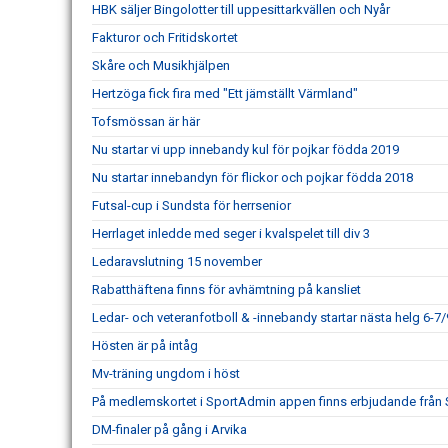
HBK säljer Bingolotter till uppesittarkvällen och Nyår
Fakturor och Fritidskortet
Skåre och Musikhjälpen
Hertzöga fick fira med "Ett jämställt Värmland"
Tofsmössan är här
Nu startar vi upp innebandy kul för pojkar födda 2019
Nu startar innebandyn för flickor och pojkar födda 2018
Futsal-cup i Sundsta för herrsenior
Herrlaget inledde med seger i kvalspelet till div 3
Ledaravslutning 15 november
Rabatthäftena finns för avhämtning på kansliet
Ledar- och veteranfotboll & -innebandy startar nästa helg 6-7/
Hösten är på intåg
Mv-träning ungdom i höst
På medlemskortet i SportAdmin appen finns erbjudande från
DM-finaler på gång i Arvika