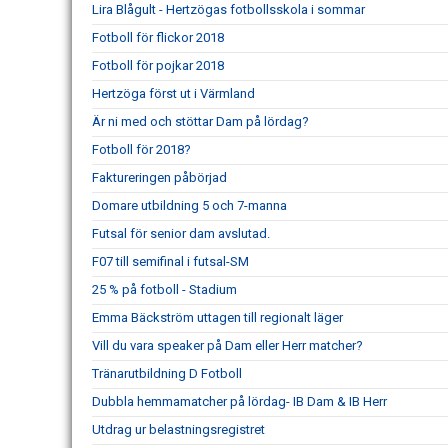
Lira Blågult - Hertzögas fotbollsskola i sommar
Fotboll för flickor 2018
Fotboll för pojkar 2018
Hertzöga först ut i Värmland
Är ni med och stöttar Dam på lördag?
Fotboll för 2018?
Faktureringen påbörjad
Domare utbildning 5 och 7-manna
Futsal för senior dam avslutad.
F07 till semifinal i futsal-SM
25 % på fotboll - Stadium
Emma Bäckström uttagen till regionalt läger
Vill du vara speaker på Dam eller Herr matcher?
Tränarutbildning D Fotboll
Dubbla hemmamatcher på lördag- IB Dam & IB Herr
Utdrag ur belastningsregistret