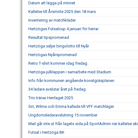
Datum att lägga på minnet
Kallelse till Årsmöte 2025 den 18 mars
Inventering av matchkläder
Hertzögas Futsalcup 4 januari för herrar
Resultat tipspromenad
Hertzöga säljer bingolotto till Nyår
Hertzögas Nyårspromenad
Retro T-shirt kommer idag fredag
Hertzöga-julklappen i samarbete med Stadium
Info från kommunen angående konstgräsplanen
34 ledare avslutar året på fredag
Trio tränar Herrlaget 2025
Siri, Wilma och Emma kallade till VFF matchläger
Ungdomsledaravslutning 15 november
Mail går inte ut från lagets sida på SportAdmin när kallelse ski
Futsal i Hertzöga BK