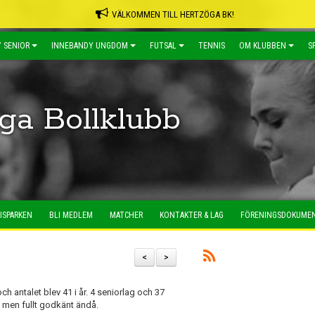
VÄLKOMMEN TILL HERTZÖGA BK!
 SENIOR
INNEBANDY UNGDOM
FUTSAL
TENNIS
OM KLUBBEN
S
ga Bollklubb
ISPARKEN
BLI MEDLEM
MATCHER
KONTAKTER & LAG
FÖRENINGSDOKUME
<
>
ch antalet blev 41 i år. 4 seniorlag och 37
l men fullt godkänt ändå.