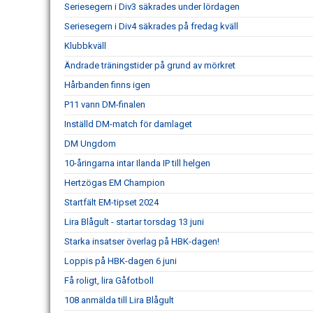
Seriesegern i Div3 säkrades under lördagen
Seriesegern i Div4 säkrades på fredag kväll
Klubbkväll
Ändrade träningstider på grund av mörkret
Hårbanden finns igen
P11 vann DM-finalen
Inställd DM-match för damlaget
DM Ungdom
10-åringarna intar Ilanda IP till helgen
Hertzögas EM Champion
Startfält EM-tipset 2024
Lira Blågult - startar torsdag 13 juni
Starka insatser överlag på HBK-dagen!
Loppis på HBK-dagen 6 juni
Få roligt, lira Gåfotboll
108 anmälda till Lira Blågult