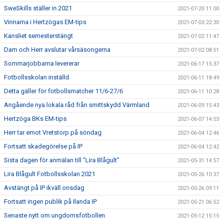
SweSkills ställer in 2021
2021-07-20 11:00
Vinnarna i Hertzögas EM-tips
2021-07-03 22:30
Kansliet semesterstängt
2021-07-02 11:47
Dam och Herr avslutar vårsäsongerna
2021-07-02 08:51
Sommarjobbarna levererar
2021-06-17 15:37
Fotbollsskolan inställd
2021-06-11 18:49
Detta gäller för fotbollsmatcher 11/6-27/6
2021-06-11 10:28
Angående nya lokala råd från smittskydd Värmland
2021-06-09 15:43
Hertzöga BKs EM-tips
2021-06-07 14:53
Herr tar emot Vretstorp på söndag
2021-06-04 12:46
Fortsatt skadegörelse på IP
2021-06-04 12:42
Sista dagen för anmälan till "Lira Blågult"
2021-05-31 14:57
Lira Blågult Fotbollsskolan 2021
2021-05-26 10:37
Avstängt på IP ikväll onsdag
2021-05-26 09:11
Fortsatt ingen publik på Ilanda IP
2021-05-21 06:52
Senaste nytt om ungdomsfotbollen
2021-05-12 15:15