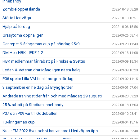
Innebandy
Zombieloppet Ilanda
2022-10-18 08:20
Stötta Hertzöga
2022-10-13 10:51
Hjälp på lördag
2022-10-06 15:56
Gräsytorna öppna igen
2022-09-26 08:14
Genrepet 9-åringarnas cup på söndag 25/9
2022-09-23 11:43
DM Herr HBK - IFKF 1-2
2022-09-13 11:08
HBK medlemmar får rabatt på Friskis & Svettis
2022-09-09 15:34
Ledar- & Veteran drar igång igen nästa helg
2022-09-09 10:23
P06 spelar Lilla VM-final imorgon lördag
2022-09-02 11:15
3 september en heldag på Bryngfjorden
2022-09-01 07:04
Ändrade träningstider från och med måndag 29 augusti
2022-08-23 09:23
25 % rabatt på Stadium Innebandy
2022-08-18 17:03
P07 och P09 var till Oddebollen
2022-08-10 08:41
10-åringarnas cup
2022-08-04 13:16
Nu är EM 2022 över och vi har vinnare i Hertzögas tips
2022-08-04 09:40