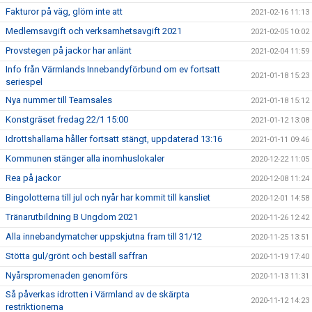
Fakturor på väg, glöm inte att
2021-02-16 11:13
Medlemsavgift och verksamhetsavgift 2021
2021-02-05 10:02
Provstegen på jackor har anlänt
2021-02-04 11:59
Info från Värmlands Innebandyförbund om ev fortsatt
2021-01-18 15:23
seriespel
Nya nummer till Teamsales
2021-01-18 15:12
Konstgräset fredag 22/1 15:00
2021-01-12 13:08
Idrottshallarna håller fortsatt stängt, uppdaterad 13:16
2021-01-11 09:46
Kommunen stänger alla inomhuslokaler
2020-12-22 11:05
Rea på jackor
2020-12-08 11:24
Bingolotterna till jul och nyår har kommit till kansliet
2020-12-01 14:58
Tränarutbildning B Ungdom 2021
2020-11-26 12:42
Alla innebandymatcher uppskjutna fram till 31/12
2020-11-25 13:51
Stötta gul/grönt och beställ saffran
2020-11-19 17:40
Nyårspromenaden genomförs
2020-11-13 11:31
Så påverkas idrotten i Värmland av de skärpta
2020-11-12 14:23
restriktionerna