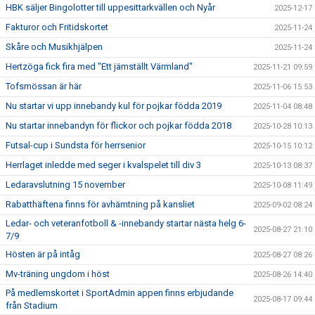
HBK säljer Bingolotter till uppesittarkvällen och Nyår
2025-12-17
Fakturor och Fritidskortet
2025-11-24
Skåre och Musikhjälpen
2025-11-24
Hertzöga fick fira med "Ett jämställt Värmland"
2025-11-21 09:59
Tofsmössan är här
2025-11-06 15:53
Nu startar vi upp innebandy kul för pojkar födda 2019
2025-11-04 08:48
Nu startar innebandyn för flickor och pojkar födda 2018
2025-10-28 10:13
Futsal-cup i Sundsta för herrsenior
2025-10-15 10:12
Herrlaget inledde med seger i kvalspelet till div 3
2025-10-13 08:37
Ledaravslutning 15 november
2025-10-08 11:49
Rabatthäftena finns för avhämtning på kansliet
2025-09-02 08:24
Ledar- och veteranfotboll & -innebandy startar nästa helg 6-
2025-08-27 21:10
7/9
Hösten är på intåg
2025-08-27 08:26
Mv-träning ungdom i höst
2025-08-26 14:40
På medlemskortet i SportAdmin appen finns erbjudande
2025-08-17 09:44
från Stadium