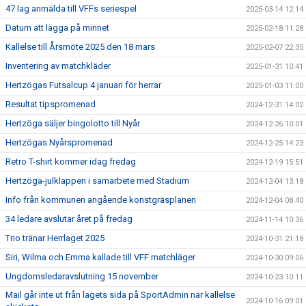
47 lag anmälda till VFFs seriespel
2025-03-14 12:14
Datum att lägga på minnet
2025-02-18 11:28
Kallelse till Årsmöte 2025 den 18 mars
2025-02-07 22:35
Inventering av matchkläder
2025-01-31 10:41
Hertzögas Futsalcup 4 januari för herrar
2025-01-03 11:00
Resultat tipspromenad
2024-12-31 14:02
Hertzöga säljer bingolotto till Nyår
2024-12-26 10:01
Hertzögas Nyårspromenad
2024-12-25 14:23
Retro T-shirt kommer idag fredag
2024-12-19 15:51
Hertzöga-julklappen i samarbete med Stadium
2024-12-04 13:18
Info från kommunen angående konstgräsplanen
2024-12-04 08:40
34 ledare avslutar året på fredag
2024-11-14 10:36
Trio tränar Herrlaget 2025
2024-10-31 21:18
Siri, Wilma och Emma kallade till VFF matchläger
2024-10-30 09:06
Ungdomsledaravslutning 15 november
2024-10-23 10:11
Mail går inte ut från lagets sida på SportAdmin när kallelse
2024-10-16 09:01