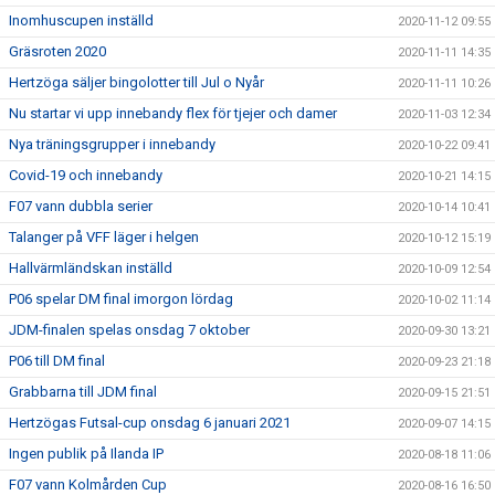
Inomhuscupen inställd
2020-11-12 09:55
Gräsroten 2020
2020-11-11 14:35
Hertzöga säljer bingolotter till Jul o Nyår
2020-11-11 10:26
Nu startar vi upp innebandy flex för tjejer och damer
2020-11-03 12:34
Nya träningsgrupper i innebandy
2020-10-22 09:41
Covid-19 och innebandy
2020-10-21 14:15
F07 vann dubbla serier
2020-10-14 10:41
Talanger på VFF läger i helgen
2020-10-12 15:19
Hallvärmländskan inställd
2020-10-09 12:54
P06 spelar DM final imorgon lördag
2020-10-02 11:14
JDM-finalen spelas onsdag 7 oktober
2020-09-30 13:21
P06 till DM final
2020-09-23 21:18
Grabbarna till JDM final
2020-09-15 21:51
Hertzögas Futsal-cup onsdag 6 januari 2021
2020-09-07 14:15
Ingen publik på Ilanda IP
2020-08-18 11:06
F07 vann Kolmården Cup
2020-08-16 16:50