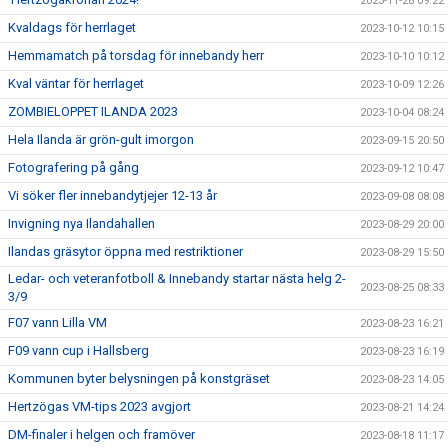
2023-11-28 09:22
Kvaldags för herrlaget
2023-10-12 10:15
Hemmamatch på torsdag för innebandy herr
2023-10-10 10:12
Kval väntar för herrlaget
2023-10-09 12:26
ZOMBIELOPPET ILANDA 2023
2023-10-04 08:24
Hela Ilanda är grön-gult imorgon
2023-09-15 20:50
Fotografering på gång
2023-09-12 10:47
Vi söker fler innebandytjejer 12-13 år
2023-09-08 08:08
Invigning nya Ilandahallen
2023-08-29 20:00
Ilandas gräsytor öppna med restriktioner
2023-08-29 15:50
Ledar- och veteranfotboll & Innebandy startar nästa helg 2-
2023-08-25 08:33
3/9
F07 vann Lilla VM
2023-08-23 16:21
F09 vann cup i Hallsberg
2023-08-23 16:19
Kommunen byter belysningen på konstgräset
2023-08-23 14:05
Hertzögas VM-tips 2023 avgjort
2023-08-21 14:24
DM-finaler i helgen och framöver
2023-08-18 11:17