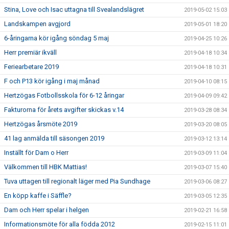
Stina, Love och Isac uttagna till Svealandslägret
2019-05-02 15:03
Landskampen avgjord
2019-05-01 18:20
6-åringarna kör igång söndag 5 maj
2019-04-25 10:26
Herr premiär ikväll
2019-04-18 10:34
Feriearbetare 2019
2019-04-18 10:31
F och P13 kör igång i maj månad
2019-04-10 08:15
Hertzögas Fotbollsskola för 6-12 åringar
2019-04-09 09:42
Fakturorna för årets avgifter skickas v.14
2019-03-28 08:34
Hertzögas årsmöte 2019
2019-03-20 08:05
41 lag anmälda till säsongen 2019
2019-03-12 13:14
Inställt för Dam o Herr
2019-03-09 11:04
Välkommen till HBK Mattias!
2019-03-07 15:40
Tuva uttagen till regionalt läger med Pia Sundhage
2019-03-06 08:27
En köpp kaffe i Säffle?
2019-03-05 12:35
Dam och Herr spelar i helgen
2019-02-21 16:58
Informationsmöte för alla födda 2012
2019-02-15 11:01