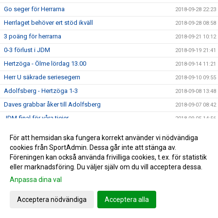
Go seger för Herrarna
2018-09-28 22:23
Herrlaget behöver ert stöd ikväll
2018-09-28 08:58
3 poäng för herrarna
2018-09-21 10:12
0-3 förlust i JDM
2018-09-19 21:41
Hertzöga - Ölme lördag 13.00
2018-09-14 11:21
Herr U säkrade seriesegern
2018-09-10 09:55
Adolfsberg - Hertzöga 1-3
2018-09-08 13:48
Daves grabbar åker till Adolfsberg
2018-09-07 08:42
JDM-final för våra tjejer
2018-09-05 14:56
Ödesmatch för herrlaget
2018-08-31 12:48
För att hemsidan ska fungera korrekt använder vi nödvändiga
Pontus Johansson och Maria Busk inspirerar
2018-08-28 12:22
cookies från SportAdmin. Dessa går inte att stänga av.
Föreningen kan också använda frivilliga cookies, t.ex. för statistik
Utlottade priser från Målkronan
2018-08-20 08:33
eller marknadsföring. Du väljer själv om du vill acceptera dessa.
Tung förlust för herrlaget mot FF
2018-08-18 15:00
Anpassa dina val
Hertzögakronan Lördag 18/8
2018-08-13 09:19
Acceptera nödvändiga
Acceptera alla
Seger 2-1 mot Bosna 92
2018-08-09 11:29
Mv utbildning flyttad
2018-08-07 17:34