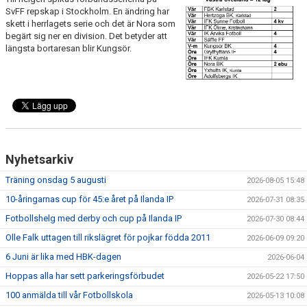
FRISPARKEN
SvFF repskap i Stockholm. En ändring har
skett i herrlagets serie och det är Nora som
begärt sig ner en division. Det betyder att
BLI MEDLEM
längsta bortaresan blir Kungsör.
MATCHER
KONTAKTER & LAG
FÖRENINGSDOKUMENT_GAMLA
SPONSORER
Nyhetsarkiv
Träning onsdag 5 augusti
2026-08-05 15:48
FÖRENINGSDOKUMENT
10-åringarnas cup för 45:e året på Ilanda IP
2026-07-31 08:35
Fotbollshelg med derby och cup på Ilanda IP
2026-07-30 08:44
Olle Falk uttagen till rikslägret för pojkar födda 2011
2026-06-09 09:20
6 Juni är lika med HBK-dagen
2026-06-04
Hoppas alla har sett parkeringsförbudet
2026-05-22 17:50
100 anmälda till vår Fotbollskola
2026-05-13 10:08