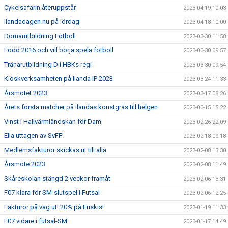
Cykelsafarin återuppstår
2023-04-19 10:03
Ilandadagen nu på lördag
2023-04-18 10:00
Domarutbildning Fotboll
2023-03-30 11:58
Född 2016 och vill börja spela fotboll
2023-03-30 09:57
Tränarutbildning D i HBKs regi
2023-03-30 09:54
Kioskverksamheten på Ilanda IP 2023
2023-03-24 11:33
Årsmötet 2023
2023-03-17 08:26
Årets första matcher på Ilandas konstgräs till helgen
2023-03-15 15:22
Vinst I Hallvärmländskan för Dam
2023-02-26 22:09
Ella uttagen av SvFF!
2023-02-18 09:18
Medlemsfakturor skickas ut till alla
2023-02-08 13:30
Årsmöte 2023
2023-02-08 11:49
Skåreskolan stängd 2 veckor framåt
2023-02-06 13:31
F07 klara för SM-slutspel i Futsal
2023-02-06 12:25
Fakturor på väg ut! 20% på Friskis!
2023-01-19 11:33
F07 vidare i futsal-SM
2023-01-17 14:49