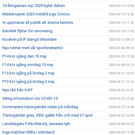
10-åringarnas cup 2020 byter datum
2020-05-19 15:02
Mästarcupen 2020 inställd pga Corona
2020-05-19 12:20
Vi uppmanar all publik att stanna hemma
2020-05-19 11:42
Kansliet flyttar för renovering
2020-05-18 17:53
Kiosken på IP stängd tillsvidare
2020-05-12 08:23
Nya rutiner med vår sportleverantör
2020-05-06 08:53
P14 kör igång den 10 maj
2020-04-29 12:28
F14 kör igång söndag 10 maj
2020-04-28 09:15
F13 kör igång på lördag 2 maj
2020-04-27 10:55
P13 kör igång på lördag 2 maj
2020-04-27 10:16
Nya råd från SvFF
2020-04-24 21:51
Viktig information om COVID-19
2020-04-24 10:50
Sommarens träningstider redan på måndag
2020-04-23 14:39
Träningstider gräs, OBS! gäller från och med 27 april
2020-04-23 10:08
Landslagets Fotbollskola, senaste nytt
2020-04-08 09:52
Inga matcher tillåts i Värmland
2020-04-03 12:39