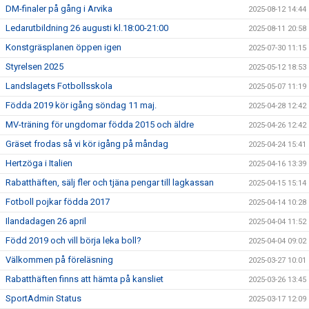
DM-finaler på gång i Arvika
2025-08-12 14:44
Ledarutbildning 26 augusti kl.18:00-21:00
2025-08-11 20:58
Konstgräsplanen öppen igen
2025-07-30 11:15
Styrelsen 2025
2025-05-12 18:53
Landslagets Fotbollsskola
2025-05-07 11:19
Födda 2019 kör igång söndag 11 maj.
2025-04-28 12:42
MV-träning för ungdomar födda 2015 och äldre
2025-04-26 12:42
Gräset frodas så vi kör igång på måndag
2025-04-24 15:41
Hertzöga i Italien
2025-04-16 13:39
Rabatthäften, sälj fler och tjäna pengar till lagkassan
2025-04-15 15:14
Fotboll pojkar födda 2017
2025-04-14 10:28
Ilandadagen 26 april
2025-04-04 11:52
Född 2019 och vill börja leka boll?
2025-04-04 09:02
Välkommen på föreläsning
2025-03-27 10:01
Rabatthäften finns att hämta på kansliet
2025-03-26 13:45
SportAdmin Status
2025-03-17 12:09