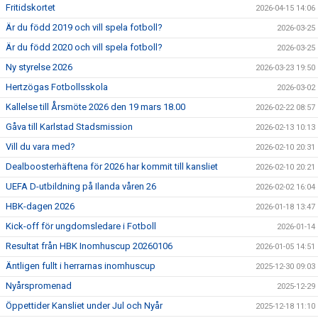
Fritidskortet
2026-04-15 14:06
Är du född 2019 och vill spela fotboll?
2026-03-25
Är du född 2020 och vill spela fotboll?
2026-03-25
Ny styrelse 2026
2026-03-23 19:50
Hertzögas Fotbollsskola
2026-03-02
Kallelse till Årsmöte 2026 den 19 mars 18.00
2026-02-22 08:57
Gåva till Karlstad Stadsmission
2026-02-13 10:13
Vill du vara med?
2026-02-10 20:31
Dealboosterhäftena för 2026 har kommit till kansliet
2026-02-10 20:21
UEFA D-utbildning på Ilanda våren 26
2026-02-02 16:04
HBK-dagen 2026
2026-01-18 13:47
Kick-off för ungdomsledare i Fotboll
2026-01-14
Resultat från HBK Inomhuscup 20260106
2026-01-05 14:51
Äntligen fullt i herrarnas inomhuscup
2025-12-30 09:03
Nyårspromenad
2025-12-29
Öppettider Kansliet under Jul och Nyår
2025-12-18 11:10