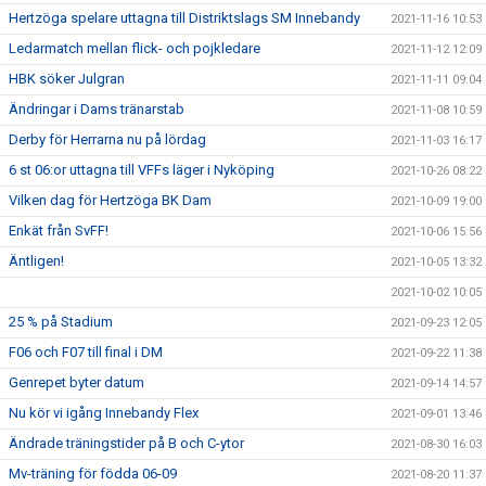
Hertzöga spelare uttagna till Distriktslags SM Innebandy
2021-11-16 10:53
Ledarmatch mellan flick- och pojkledare
2021-11-12 12:09
HBK söker Julgran
2021-11-11 09:04
Ändringar i Dams tränarstab
2021-11-08 10:59
Derby för Herrarna nu på lördag
2021-11-03 16:17
6 st 06:or uttagna till VFFs läger i Nyköping
2021-10-26 08:22
Vilken dag för Hertzöga BK Dam
2021-10-09 19:00
Enkät från SvFF!
2021-10-06 15:56
Äntligen!
2021-10-05 13:32
2021-10-02 10:05
25 % på Stadium
2021-09-23 12:05
F06 och F07 till final i DM
2021-09-22 11:38
Genrepet byter datum
2021-09-14 14:57
Nu kör vi igång Innebandy Flex
2021-09-01 13:46
Ändrade träningstider på B och C-ytor
2021-08-30 16:03
Mv-träning för födda 06-09
2021-08-20 11:37