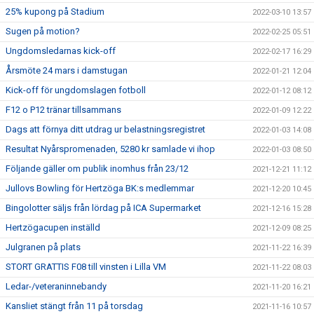
25% kupong på Stadium
2022-03-10 13:57
Sugen på motion?
2022-02-25 05:51
Ungdomsledarnas kick-off
2022-02-17 16:29
Årsmöte 24 mars i damstugan
2022-01-21 12:04
Kick-off för ungdomslagen fotboll
2022-01-12 08:12
F12 o P12 tränar tillsammans
2022-01-09 12:22
Dags att förnya ditt utdrag ur belastningsregistret
2022-01-03 14:08
Resultat Nyårspromenaden, 5280 kr samlade vi ihop
2022-01-03 08:50
Följande gäller om publik inomhus från 23/12
2021-12-21 11:12
Jullovs Bowling för Hertzöga BK:s medlemmar
2021-12-20 10:45
Bingolotter säljs från lördag på ICA Supermarket
2021-12-16 15:28
Hertzögacupen inställd
2021-12-09 08:25
Julgranen på plats
2021-11-22 16:39
STORT GRATTIS F08 till vinsten i Lilla VM
2021-11-22 08:03
Ledar-/veteraninnebandy
2021-11-20 16:21
Kansliet stängt från 11 på torsdag
2021-11-16 10:57