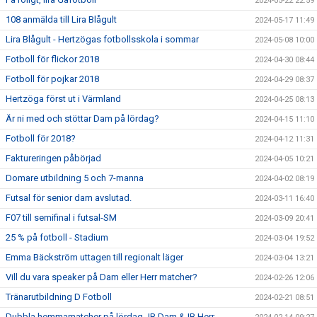
2024-05-22 22:59
108 anmälda till Lira Blågult
2024-05-17 11:49
Lira Blågult - Hertzögas fotbollsskola i sommar
2024-05-08 10:00
Fotboll för flickor 2018
2024-04-30 08:44
Fotboll för pojkar 2018
2024-04-29 08:37
Hertzöga först ut i Värmland
2024-04-25 08:13
Är ni med och stöttar Dam på lördag?
2024-04-15 11:10
Fotboll för 2018?
2024-04-12 11:31
Faktureringen påbörjad
2024-04-05 10:21
Domare utbildning 5 och 7-manna
2024-04-02 08:19
Futsal för senior dam avslutad.
2024-03-11 16:40
F07 till semifinal i futsal-SM
2024-03-09 20:41
25 % på fotboll - Stadium
2024-03-04 19:52
Emma Bäckström uttagen till regionalt läger
2024-03-04 13:21
Vill du vara speaker på Dam eller Herr matcher?
2024-02-26 12:06
Tränarutbildning D Fotboll
2024-02-21 08:51
Dubbla hemmamatcher på lördag- IB Dam & IB Herr