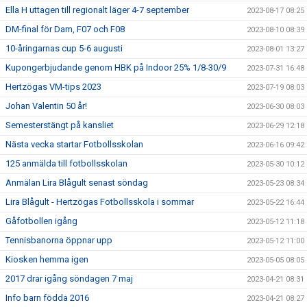
Ella H uttagen till regionalt läger 4-7 september
2023-08-17 08:25
DM-final för Dam, F07 och F08
2023-08-10 08:39
10-åringarnas cup 5-6 augusti
2023-08-01 13:27
Kupongerbjudande genom HBK på Indoor 25% 1/8-30/9
2023-07-31 16:48
Hertzögas VM-tips 2023
2023-07-19 08:03
Johan Valentin 50 år!
2023-06-30 08:03
Semesterstängt på kansliet
2023-06-29 12:18
Nästa vecka startar Fotbollsskolan
2023-06-16 09:42
125 anmälda till fotbollsskolan
2023-05-30 10:12
Anmälan Lira Blågult senast söndag
2023-05-23 08:34
Lira Blågult - Hertzögas Fotbollsskola i sommar
2023-05-22 16:44
Gåfotbollen igång
2023-05-12 11:18
Tennisbanorna öppnar upp
2023-05-12 11:00
Kiosken hemma igen
2023-05-05 08:05
2017 drar igång söndagen 7 maj
2023-04-21 08:31
Info barn födda 2016
2023-04-21 08:27