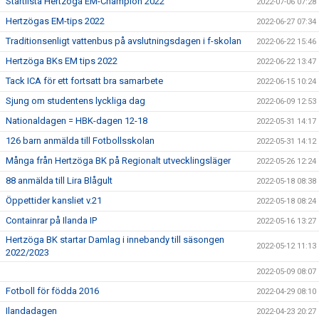
Startlista Hertzöga EM-Champion 2022
2022-07-06 07:28
Hertzögas EM-tips 2022
2022-06-27 07:34
Traditionsenligt vattenbus på avslutningsdagen i f-skolan
2022-06-22 15:46
Hertzöga BKs EM tips 2022
2022-06-22 13:47
Tack ICA för ett fortsatt bra samarbete
2022-06-15 10:24
Sjung om studentens lyckliga dag
2022-06-09 12:53
Nationaldagen = HBK-dagen 12-18
2022-05-31 14:17
126 barn anmälda till Fotbollsskolan
2022-05-31 14:12
Många från Hertzöga BK på Regionalt utvecklingsläger
2022-05-26 12:24
88 anmälda till Lira Blågult
2022-05-18 08:38
Öppettider kansliet v.21
2022-05-18 08:24
Containrar på Ilanda IP
2022-05-16 13:27
Hertzöga BK startar Damlag i innebandy till säsongen
2022-05-12 11:13
2022/2023
2022-05-09 08:07
Fotboll för födda 2016
2022-04-29 08:10
Ilandadagen
2022-04-23 20:27