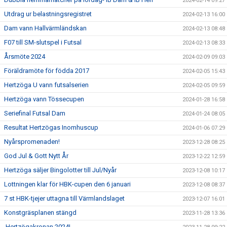
2024-02-14 09:27
Utdrag ur belastningsregistret
2024-02-13 16:00
Dam vann Hallvärmländskan
2024-02-13 08:48
F07 till SM-slutspel i Futsal
2024-02-13 08:33
Årsmöte 2024
2024-02-09 09:03
Föräldramöte för födda 2017
2024-02-05 15:43
Hertzöga U vann futsalserien
2024-02-05 09:59
Hertzöga vann Tössecupen
2024-01-28 16:58
Seriefinal Futsal Dam
2024-01-24 08:05
Resultat Hertzögas Inomhuscup
2024-01-06 07:29
Nyårspromenaden!
2023-12-28 08:25
God Jul & Gott Nytt År
2023-12-22 12:59
Hertzöga säljer Bingolotter till Jul/Nyår
2023-12-08 10:17
Lottningen klar för HBK-cupen den 6 januari
2023-12-08 08:37
7 st HBK-tjejer uttagna till Värmlandslaget
2023-12-07 16:01
Konstgräsplanen stängd
2023-11-28 13:36
Hertzögakronan 2024!