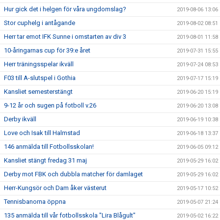
Hur gick det i helgen för våra ungdomslag?
2019-08-06 13:06
Stor cuphelg i antågande
2019-08-02 08:51
Herr tar emot IFK Sunne i omstarten av div 3
2019-08-01 11:58
10-åringarnas cup för 39:e året
2019-07-31 15:55
Herr träningsspelar ikväll
2019-07-24 08:53
F03 till A-slutspel i Gothia
2019-07-17 15:19
Kansliet semesterstängt
2019-06-20 15:19
9-12 år och sugen på fotboll v.26
2019-06-20 13:08
Derby ikväll
2019-06-19 10:38
Love och Isak till Halmstad
2019-06-18 13:37
146 anmälda till Fotbollsskolan!
2019-06-05 09:12
Kansliet stängt fredag 31 maj
2019-05-29 16:02
Derby mot FBK och dubbla matcher för damlaget
2019-05-29 16:02
Herr-Kungsör och Dam åker västerut
2019-05-17 10:52
Tennisbanorna öppna
2019-05-07 21:24
135 anmälda till vår fotbollsskola "Lira Blågult"
2019-05-02 16:22