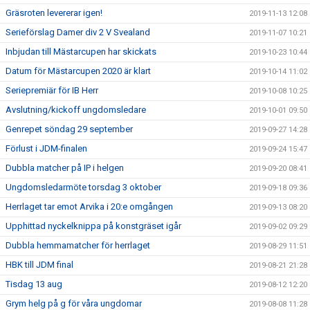
Gräsroten levererar igen!
2019-11-13 12:08
Serieförslag Damer div 2 V Svealand
2019-11-07 10:21
Inbjudan till Mästarcupen har skickats
2019-10-23 10:44
Datum för Mästarcupen 2020 är klart
2019-10-14 11:02
Seriepremiär för IB Herr
2019-10-08 10:25
Avslutning/kickoff ungdomsledare
2019-10-01 09:50
Genrepet söndag 29 september
2019-09-27 14:28
Förlust i JDM-finalen
2019-09-24 15:47
Dubbla matcher på IP i helgen
2019-09-20 08:41
Ungdomsledarmöte torsdag 3 oktober
2019-09-18 09:36
Herrlaget tar emot Arvika i 20:e omgången
2019-09-13 08:20
Upphittad nyckelknippa på konstgräset igår
2019-09-02 09:29
Dubbla hemmamatcher för herrlaget
2019-08-29 11:51
HBK till JDM final
2019-08-21 21:28
Tisdag 13 aug
2019-08-12 12:20
Grym helg på g för våra ungdomar
2019-08-08 11:28