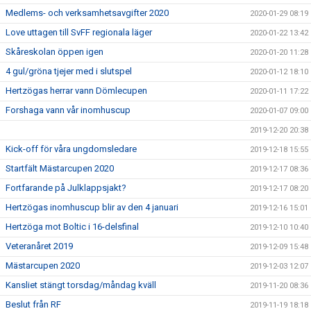
Medlems- och verksamhetsavgifter 2020
2020-01-29 08:19
Love uttagen till SvFF regionala läger
2020-01-22 13:42
Skåreskolan öppen igen
2020-01-20 11:28
4 gul/gröna tjejer med i slutspel
2020-01-12 18:10
Hertzögas herrar vann Dömlecupen
2020-01-11 17:22
Forshaga vann vår inomhuscup
2020-01-07 09:00
2019-12-20 20:38
Kick-off för våra ungdomsledare
2019-12-18 15:55
Startfält Mästarcupen 2020
2019-12-17 08:36
Fortfarande på Julklappsjakt?
2019-12-17 08:20
Hertzögas inomhuscup blir av den 4 januari
2019-12-16 15:01
Hertzöga mot Boltic i 16-delsfinal
2019-12-10 10:40
Veteranåret 2019
2019-12-09 15:48
Mästarcupen 2020
2019-12-03 12:07
Kansliet stängt torsdag/måndag kväll
2019-11-20 08:36
Beslut från RF
2019-11-19 18:18