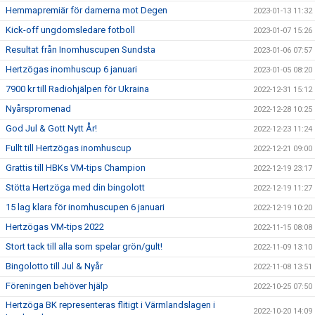
Hemmapremiär för damerna mot Degen
2023-01-13 11:32
Kick-off ungdomsledare fotboll
2023-01-07 15:26
Resultat från Inomhuscupen Sundsta
2023-01-06 07:57
Hertzögas inomhuscup 6 januari
2023-01-05 08:20
7900 kr till Radiohjälpen för Ukraina
2022-12-31 15:12
Nyårspromenad
2022-12-28 10:25
God Jul & Gott Nytt År!
2022-12-23 11:24
Fullt till Hertzögas inomhuscup
2022-12-21 09:00
Grattis till HBKs VM-tips Champion
2022-12-19 23:17
Stötta Hertzöga med din bingolott
2022-12-19 11:27
15 lag klara för inomhuscupen 6 januari
2022-12-19 10:20
Hertzögas VM-tips 2022
2022-11-15 08:08
Stort tack till alla som spelar grön/gult!
2022-11-09 13:10
Bingolotto till Jul & Nyår
2022-11-08 13:51
Föreningen behöver hjälp
2022-10-25 07:50
Hertzöga BK representeras flitigt i Värmlandslagen i
2022-10-20 14:09