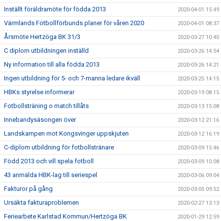
Inställt föräldramöte för födda 2013
2020-04-01 15:49
Värmlands Fotbollförbunds planer för våren 2020
2020-04-01 08:37
Årsmöte Hertzöga BK 31/3
2020-03-27 10:40
C diplom utbildningen inställd
2020-03-26 14:54
Ny information till alla födda 2013
2020-03-26 14:21
Ingen utbildning för 5- och 7-manna ledare ikväll
2020-03-25 14:15
HBKs styrelse informerar
2020-03-19 08:15
Fotbollsträning o match tillåts
2020-03-13 15:08
Innebandysäsongen över
2020-03-12 21:16
Landskampen mot Kongsvinger uppskjuten
2020-03-12 16:19
C-diplom utbildning för fotbollstränare
2020-03-09 15:46
Född 2013 och vill spela fotboll
2020-03-09 10:08
43 anmälda HBK-lag till seriespel
2020-03-06 09:04
Fakturor på gång
2020-03-05 09:52
Ursäkta fakturaproblemen
2020-02-27 13:13
Feriearbete Karlstad Kommun/Hertzöga BK
2020-01-29 12:59