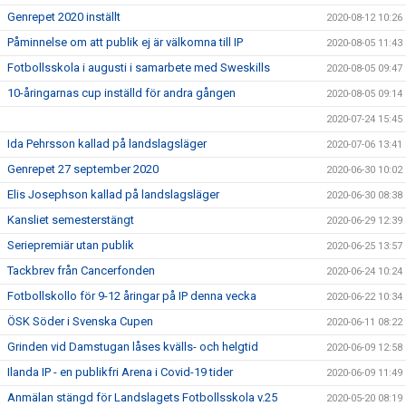
Genrepet 2020 inställt
2020-08-12 10:26
Påminnelse om att publik ej är välkomna till IP
2020-08-05 11:43
Fotbollsskola i augusti i samarbete med Sweskills
2020-08-05 09:47
10-åringarnas cup inställd för andra gången
2020-08-05 09:14
2020-07-24 15:45
Ida Pehrsson kallad på landslagsläger
2020-07-06 13:41
Genrepet 27 september 2020
2020-06-30 10:02
Elis Josephson kallad på landslagsläger
2020-06-30 08:38
Kansliet semesterstängt
2020-06-29 12:39
Seriepremiär utan publik
2020-06-25 13:57
Tackbrev från Cancerfonden
2020-06-24 10:24
Fotbollskollo för 9-12 åringar på IP denna vecka
2020-06-22 10:34
ÖSK Söder i Svenska Cupen
2020-06-11 08:22
Grinden vid Damstugan låses kvälls- och helgtid
2020-06-09 12:58
Ilanda IP - en publikfri Arena i Covid-19 tider
2020-06-09 11:49
Anmälan stängd för Landslagets Fotbollsskola v.25
2020-05-20 08:19