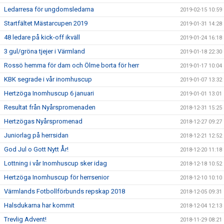
Ledarresa för ungdomsledarna
2019-02-15 10:59
Startfältet Mästarcupen 2019
2019-01-31 14:28
48 ledare på kick-off ikväll
2019-01-24 16:18
3 gul/gröna tjejer i Värmland
2019-01-18 22:30
Rossö hemma för dam och Ölme borta för herr
2019-01-17 10:04
KBK segrade i vår inomhuscup
2019-01-07 13:32
Hertzöga Inomhuscup 6 januari
2019-01-01 13:01
Resultat från Nyårspromenaden
2018-12-31 15:25
Hertzögas Nyårspromenad
2018-12-27 09:27
Juniorlag på herrsidan
2018-12-21 12:52
God Jul o Gott Nytt År!
2018-12-20 11:18
Lottning i vår Inomhuscup sker idag
2018-12-18 10:52
Hertzöga Inomhuscup för herrsenior
2018-12-10 10:10
Värmlands Fotbollförbunds repskap 2018
2018-12-05 09:31
Halsdukarna har kommit
2018-12-04 12:13
Trevlig Advent!
2018-11-29 08:21