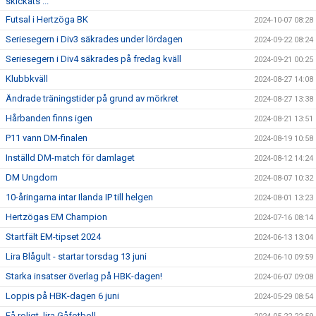
skickats ...
Futsal i Hertzöga BK
2024-10-07 08:28
Seriesegern i Div3 säkrades under lördagen
2024-09-22 08:24
Seriesegern i Div4 säkrades på fredag kväll
2024-09-21 00:25
Klubbkväll
2024-08-27 14:08
Ändrade träningstider på grund av mörkret
2024-08-27 13:38
Hårbanden finns igen
2024-08-21 13:51
P11 vann DM-finalen
2024-08-19 10:58
Inställd DM-match för damlaget
2024-08-12 14:24
DM Ungdom
2024-08-07 10:32
10-åringarna intar Ilanda IP till helgen
2024-08-01 13:23
Hertzögas EM Champion
2024-07-16 08:14
Startfält EM-tipset 2024
2024-06-13 13:04
Lira Blågult - startar torsdag 13 juni
2024-06-10 09:59
Starka insatser överlag på HBK-dagen!
2024-06-07 09:08
Loppis på HBK-dagen 6 juni
2024-05-29 08:54
Få roligt, lira Gåfotboll