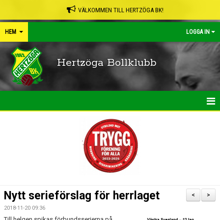
VÄLKOMMEN TILL HERTZÖGA BK!
HEM
LOGGA IN
Hertzöga Bollklubb
HEM
NYHETER
KALENDER
LEDARPÄRMEN
Nytt serieförslag för herrlaget
<
>
SHOP
2018-11-20 09:36
Till helgen spikas förbundsserierna på