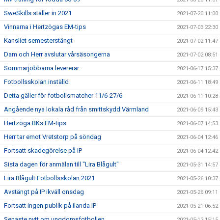
SweSkills ställer in 2021
2021-07-20 11:00
Vinnarna i Hertzögas EM-tips
2021-07-03 22:30
Kansliet semesterstängt
2021-07-02 11:47
Dam och Herr avslutar vårsäsongerna
2021-07-02 08:51
Sommarjobbarna levererar
2021-06-17 15:37
Fotbollsskolan inställd
2021-06-11 18:49
Detta gäller för fotbollsmatcher 11/6-27/6
2021-06-11 10:28
Angående nya lokala råd från smittskydd Värmland
2021-06-09 15:43
Hertzöga BKs EM-tips
2021-06-07 14:53
Herr tar emot Vretstorp på söndag
2021-06-04 12:46
Fortsatt skadegörelse på IP
2021-06-04 12:42
Sista dagen för anmälan till "Lira Blågult"
2021-05-31 14:57
Lira Blågult Fotbollsskolan 2021
2021-05-26 10:37
Avstängt på IP ikväll onsdag
2021-05-26 09:11
Fortsatt ingen publik på Ilanda IP
2021-05-21 06:52
Senaste nytt om ungdomsfotbollen
2021-05-12 15:15