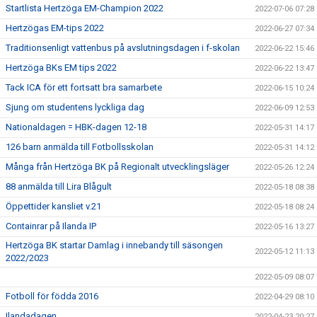
Startlista Hertzöga EM-Champion 2022
2022-07-06 07:28
Hertzögas EM-tips 2022
2022-06-27 07:34
Traditionsenligt vattenbus på avslutningsdagen i f-skolan
2022-06-22 15:46
Hertzöga BKs EM tips 2022
2022-06-22 13:47
Tack ICA för ett fortsatt bra samarbete
2022-06-15 10:24
Sjung om studentens lyckliga dag
2022-06-09 12:53
Nationaldagen = HBK-dagen 12-18
2022-05-31 14:17
126 barn anmälda till Fotbollsskolan
2022-05-31 14:12
Många från Hertzöga BK på Regionalt utvecklingsläger
2022-05-26 12:24
88 anmälda till Lira Blågult
2022-05-18 08:38
Öppettider kansliet v.21
2022-05-18 08:24
Containrar på Ilanda IP
2022-05-16 13:27
Hertzöga BK startar Damlag i innebandy till säsongen
2022-05-12 11:13
2022/2023
2022-05-09 08:07
Fotboll för födda 2016
2022-04-29 08:10
Ilandadagen
2022-04-23 20:27