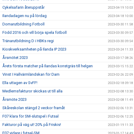
Cykelsafarin återuppstår
2023-04-19 10:03
Ilandadagen nu på lördag
2023-04-18 10:00
Domarutbildning Fotboll
2023-03-30 11:58
Född 2016 och vill börja spela fotboll
2023-03-30 09:57
Tränarutbildning D i HBKs regi
2023-03-30 09:54
Kioskverksamheten på Ilanda IP 2023
2023-03-24 11:33
Årsmötet 2023
2023-03-17 08:26
Årets första matcher på Ilandas konstgräs till helgen
2023-03-15 15:22
Vinst I Hallvärmländskan för Dam
2023-02-26 22:09
Ella uttagen av SvFF!
2023-02-18 09:18
Medlemsfakturor skickas ut till alla
2023-02-08 13:30
Årsmöte 2023
2023-02-08 11:49
Skåreskolan stängd 2 veckor framåt
2023-02-06 13:31
F07 klara för SM-slutspel i Futsal
2023-02-06 12:25
Fakturor på väg ut! 20% på Friskis!
2023-01-19 11:33
F07 vidare i futsal-SM
2023-01-17 14:49