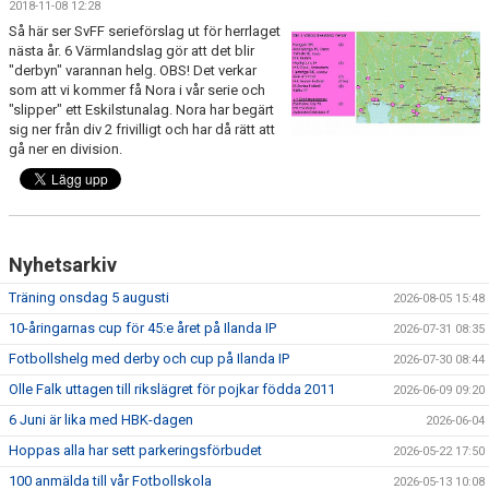
2018-11-08 12:28
FRISPARKEN
Så här ser SvFF serieförslag ut för herrlaget
nästa år. 6 Värmlandslag gör att det blir
BLI MEDLEM
"derbyn" varannan helg. OBS! Det verkar
som att vi kommer få Nora i vår serie och
"slipper" ett Eskilstunalag. Nora har begärt
MATCHER
sig ner från div 2 frivilligt och har då rätt att
gå ner en division.
KONTAKTER & LAG
FÖRENINGSDOKUMENT_GAMLA
SPONSORER
Nyhetsarkiv
Träning onsdag 5 augusti
FÖRENINGSDOKUMENT
2026-08-05 15:48
10-åringarnas cup för 45:e året på Ilanda IP
2026-07-31 08:35
Fotbollshelg med derby och cup på Ilanda IP
2026-07-30 08:44
Olle Falk uttagen till rikslägret för pojkar födda 2011
2026-06-09 09:20
6 Juni är lika med HBK-dagen
2026-06-04
Hoppas alla har sett parkeringsförbudet
2026-05-22 17:50
100 anmälda till vår Fotbollskola
2026-05-13 10:08