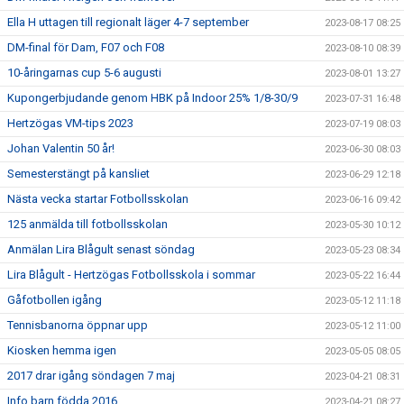
Ella H uttagen till regionalt läger 4-7 september
2023-08-17 08:25
DM-final för Dam, F07 och F08
2023-08-10 08:39
10-åringarnas cup 5-6 augusti
2023-08-01 13:27
Kupongerbjudande genom HBK på Indoor 25% 1/8-30/9
2023-07-31 16:48
Hertzögas VM-tips 2023
2023-07-19 08:03
Johan Valentin 50 år!
2023-06-30 08:03
Semesterstängt på kansliet
2023-06-29 12:18
Nästa vecka startar Fotbollsskolan
2023-06-16 09:42
125 anmälda till fotbollsskolan
2023-05-30 10:12
Anmälan Lira Blågult senast söndag
2023-05-23 08:34
Lira Blågult - Hertzögas Fotbollsskola i sommar
2023-05-22 16:44
Gåfotbollen igång
2023-05-12 11:18
Tennisbanorna öppnar upp
2023-05-12 11:00
Kiosken hemma igen
2023-05-05 08:05
2017 drar igång söndagen 7 maj
2023-04-21 08:31
Info barn födda 2016
2023-04-21 08:27