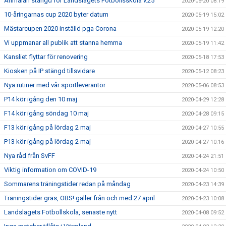
Anmälan stängd för Landslagets Fotbollsskola v.25
2020-05-20 08:19
10-åringarnas cup 2020 byter datum
2020-05-19 15:02
Mästarcupen 2020 inställd pga Corona
2020-05-19 12:20
Vi uppmanar all publik att stanna hemma
2020-05-19 11:42
Kansliet flyttar för renovering
2020-05-18 17:53
Kiosken på IP stängd tillsvidare
2020-05-12 08:23
Nya rutiner med vår sportleverantör
2020-05-06 08:53
P14 kör igång den 10 maj
2020-04-29 12:28
F14 kör igång söndag 10 maj
2020-04-28 09:15
F13 kör igång på lördag 2 maj
2020-04-27 10:55
P13 kör igång på lördag 2 maj
2020-04-27 10:16
Nya råd från SvFF
2020-04-24 21:51
Viktig information om COVID-19
2020-04-24 10:50
Sommarens träningstider redan på måndag
2020-04-23 14:39
Träningstider gräs, OBS! gäller från och med 27 april
2020-04-23 10:08
Landslagets Fotbollskola, senaste nytt
2020-04-08 09:52