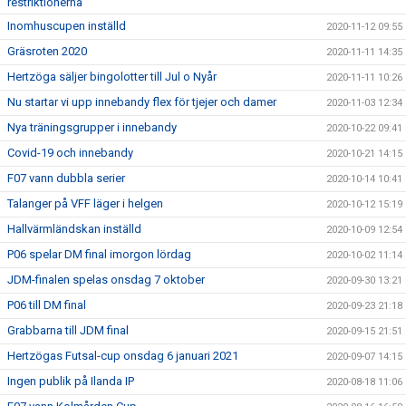
restriktionerna
Inomhuscupen inställd
2020-11-12 09:55
Gräsroten 2020
2020-11-11 14:35
Hertzöga säljer bingolotter till Jul o Nyår
2020-11-11 10:26
Nu startar vi upp innebandy flex för tjejer och damer
2020-11-03 12:34
Nya träningsgrupper i innebandy
2020-10-22 09:41
Covid-19 och innebandy
2020-10-21 14:15
F07 vann dubbla serier
2020-10-14 10:41
Talanger på VFF läger i helgen
2020-10-12 15:19
Hallvärmländskan inställd
2020-10-09 12:54
P06 spelar DM final imorgon lördag
2020-10-02 11:14
JDM-finalen spelas onsdag 7 oktober
2020-09-30 13:21
P06 till DM final
2020-09-23 21:18
Grabbarna till JDM final
2020-09-15 21:51
Hertzögas Futsal-cup onsdag 6 januari 2021
2020-09-07 14:15
Ingen publik på Ilanda IP
2020-08-18 11:06