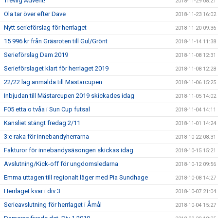
Trevlig Advent!
2018-11-29 08:21
Ola tar över efter Dave
2018-11-23 16:02
Nytt serieförslag för herrlaget
2018-11-20 09:36
15 996 kr från Gräsroten till Gul/Grönt
2018-11-14 11:38
Serieförslag Dam 2019
2018-11-08 12:31
Serieförslaget klart för herrlaget 2019
2018-11-08 12:28
22/22 lag anmälda till Mästarcupen
2018-11-06 15:25
Inbjudan till Mästarcupen 2019 skickades idag
2018-11-05 14:02
F05 etta o tvåa i Sun Cup futsal
2018-11-04 14:11
Kansliet stängt fredag 2/11
2018-11-01 14:24
3:e raka för innebandyherrarna
2018-10-22 08:31
Fakturor för innebandysäsongen skickas idag
2018-10-15 15:21
Avslutning/Kick-off för ungdomsledarna
2018-10-12 09:56
Emma uttagen till regionalt läger med Pia Sundhage
2018-10-08 14:27
Herrlaget kvar i div 3
2018-10-07 21:04
Serieavslutning för herrlaget i Åmål
2018-10-04 15:27