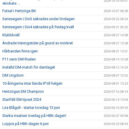
2024-10-16 09:01
skickats ...
Futsal i Hertzöga BK
2024-10-07 08:28
Seriesegern i Div3 säkrades under lördagen
2024-09-22 08:24
Seriesegern i Div4 säkrades på fredag kväll
2024-09-21 00:25
Klubbkväll
2024-08-27 14:08
Ändrade träningstider på grund av mörkret
2024-08-27 13:38
Hårbanden finns igen
2024-08-21 13:51
P11 vann DM-finalen
2024-08-19 10:58
Inställd DM-match för damlaget
2024-08-12 14:24
DM Ungdom
2024-08-07 10:32
10-åringarna intar Ilanda IP till helgen
2024-08-01 13:23
Hertzögas EM Champion
2024-07-16 08:14
Startfält EM-tipset 2024
2024-06-13 13:04
Lira Blågult - startar torsdag 13 juni
2024-06-10 09:59
Starka insatser överlag på HBK-dagen!
2024-06-07 09:08
Loppis på HBK-dagen 6 juni
2024-05-29 08:54