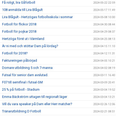
Få roligt, lira Gåfotboll
2024-05-22 22:59
108 anmälda till Lira Blågult
2024-05-17 11:49
Lira Blågult - Hertzögas fotbollsskola i sommar
2024-05-08 10:00
Fotboll för flickor 2018
2024-04-30 08:44
Fotboll för pojkar 2018
2024-04-29 08:37
Hertzöga först ut i Värmland
2024-04-25 08:13
Är ni med och stöttar Dam på lördag?
2024-04-15 11:10
Fotboll för 2018?
2024-04-12 11:31
Faktureringen påbörjad
2024-04-05 10:21
Domare utbildning 5 och 7-manna
2024-04-02 08:19
Futsal för senior dam avslutad.
2024-03-11 16:40
F07 till semifinal i futsal-SM
2024-03-09 20:41
25 % på fotboll - Stadium
2024-03-04 19:52
Emma Bäckström uttagen till regionalt läger
2024-03-04 13:21
Vill du vara speaker på Dam eller Herr matcher?
2024-02-26 12:06
Tränarutbildning D Fotboll
2024-02-21 08:51