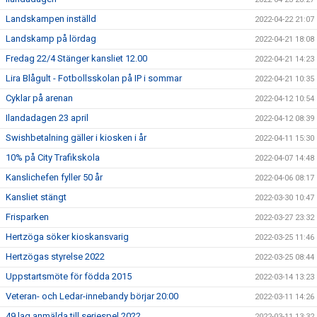
Landskampen inställd
2022-04-22 21:07
Landskamp på lördag
2022-04-21 18:08
Fredag 22/4 Stänger kansliet 12.00
2022-04-21 14:23
Lira Blågult - Fotbollsskolan på IP i sommar
2022-04-21 10:35
Cyklar på arenan
2022-04-12 10:54
Ilandadagen 23 april
2022-04-12 08:39
Swishbetalning gäller i kiosken i år
2022-04-11 15:30
10% på City Trafikskola
2022-04-07 14:48
Kanslichefen fyller 50 år
2022-04-06 08:17
Kansliet stängt
2022-03-30 10:47
Frisparken
2022-03-27 23:32
Hertzöga söker kioskansvarig
2022-03-25 11:46
Hertzögas styrelse 2022
2022-03-25 08:44
Uppstartsmöte för födda 2015
2022-03-14 13:23
Veteran- och Ledar-innebandy börjar 20:00
2022-03-11 14:26
49 lag anmälda till seriespel 2022
2022-03-11 13:32