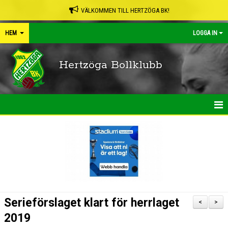
VÄLKOMMEN TILL HERTZÖGA BK!
HEM
LOGGA IN
Hertzöga Bollklubb
HEM
NYHETER
KALENDER
LEDARPÄRMEN
Serieförslaget klart för herrlaget
<
>
SHOP
2019