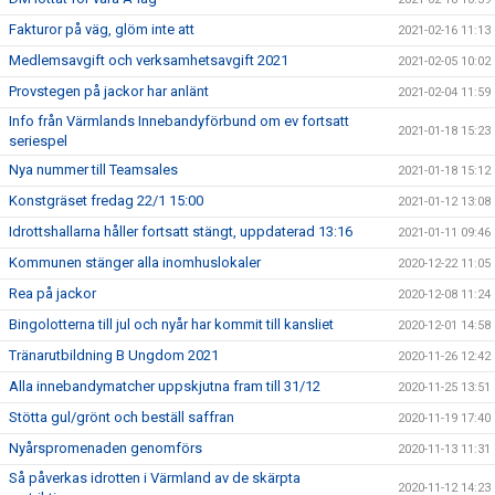
Fakturor på väg, glöm inte att
2021-02-16 11:13
Medlemsavgift och verksamhetsavgift 2021
2021-02-05 10:02
Provstegen på jackor har anlänt
2021-02-04 11:59
Info från Värmlands Innebandyförbund om ev fortsatt
2021-01-18 15:23
seriespel
Nya nummer till Teamsales
2021-01-18 15:12
Konstgräset fredag 22/1 15:00
2021-01-12 13:08
Idrottshallarna håller fortsatt stängt, uppdaterad 13:16
2021-01-11 09:46
Kommunen stänger alla inomhuslokaler
2020-12-22 11:05
Rea på jackor
2020-12-08 11:24
Bingolotterna till jul och nyår har kommit till kansliet
2020-12-01 14:58
Tränarutbildning B Ungdom 2021
2020-11-26 12:42
Alla innebandymatcher uppskjutna fram till 31/12
2020-11-25 13:51
Stötta gul/grönt och beställ saffran
2020-11-19 17:40
Nyårspromenaden genomförs
2020-11-13 11:31
Så påverkas idrotten i Värmland av de skärpta
2020-11-12 14:23