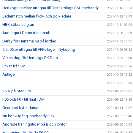
Hertzöga spelare uttagna till Distriktslags SM Innebandy
2021-11-16 10:53
Ledarmatch mellan flick- och pojkledare
2021-11-12 12:09
HBK söker Julgran
2021-11-11 09:04
Ändringar i Dams tränarstab
2021-11-08 10:59
Derby för Herrarna nu på lördag
2021-11-03 16:17
6 st 06:or uttagna till VFFs läger i Nyköping
2021-10-26 08:22
Vilken dag för Hertzöga BK Dam
2021-10-09 19:00
Enkät från SvFF!
2021-10-06 15:56
Äntligen!
2021-10-05 13:32
2021-10-02 10:05
25 % på Stadium
2021-09-23 12:05
F06 och F07 till final i DM
2021-09-22 11:38
Genrepet byter datum
2021-09-14 14:57
Nu kör vi igång Innebandy Flex
2021-09-01 13:46
Ändrade träningstider på B och C-ytor
2021-08-30 16:03
Mv-träning för födda 06-09
2021-08-20 11:37