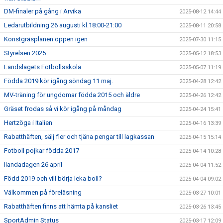
DM-finaler på gång i Arvika
2025-08-12 14:44
Ledarutbildning 26 augusti kl.18:00-21:00
2025-08-11 20:58
Konstgräsplanen öppen igen
2025-07-30 11:15
Styrelsen 2025
2025-05-12 18:53
Landslagets Fotbollsskola
2025-05-07 11:19
Födda 2019 kör igång söndag 11 maj.
2025-04-28 12:42
MV-träning för ungdomar födda 2015 och äldre
2025-04-26 12:42
Gräset frodas så vi kör igång på måndag
2025-04-24 15:41
Hertzöga i Italien
2025-04-16 13:39
Rabatthäften, sälj fler och tjäna pengar till lagkassan
2025-04-15 15:14
Fotboll pojkar födda 2017
2025-04-14 10:28
Ilandadagen 26 april
2025-04-04 11:52
Född 2019 och vill börja leka boll?
2025-04-04 09:02
Välkommen på föreläsning
2025-03-27 10:01
Rabatthäften finns att hämta på kansliet
2025-03-26 13:45
SportAdmin Status
2025-03-17 12:09