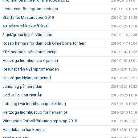
Informationsmöte för alla födda 2012
2019-02-15 11:01
Ledarresa för ungdomsledarna
2019-02-15 10:59
Startfältet Mästarcupen 2019
2019-01-31 14:28
48 ledare på kick-off ikväll
2019-01-24 16:18
3 gul/gröna tjejer i Värmland
2019-01-18 22:30
Rossö hemma för dam och Ölme borta för herr
2019-01-17 10:04
KBK segrade i vår inomhuscup
2019-01-07 13:32
Hertzöga Inomhuscup 6 januari
2019-01-01 13:01
Resultat från Nyårspromenaden
2018-12-31 15:25
Hertzögas Nyårspromenad
2018-12-27 09:27
Juniorlag på herrsidan
2018-12-21 12:52
God Jul o Gott Nytt År!
2018-12-20 11:18
Lottning i vår Inomhuscup sker idag
2018-12-18 10:52
Hertzöga Inomhuscup för herrsenior
2018-12-10 10:10
Värmlands Fotbollförbunds repskap 2018
2018-12-05 09:31
Halsdukarna har kommit
2018-12-04 12:13