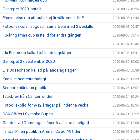
F07 vann Kolmården Cup
2020-08-16 16:50
Genrepet 2020 inställt
2020-08-12 10:26
Påminnelse om att publik ej är välkomna till IP
2020-08-05 11:43
Fotbollsskola i augusti i samarbete med Sweskills
2020-08-05 09:47
10-åringarnas cup inställd för andra gången
2020-08-05 09:14
2020-07-24 15:45
Ida Pehrsson kallad på landslagsläger
2020-07-06 13:41
Genrepet 27 september 2020
2020-06-30 10:02
Elis Josephson kallad på landslagsläger
2020-06-30 08:38
Kansliet semesterstängt
2020-06-29 12:39
Seriepremiär utan publik
2020-06-25 13:57
Tackbrev från Cancerfonden
2020-06-24 10:24
Fotbollskollo för 9-12 åringar på IP denna vecka
2020-06-22 10:34
ÖSK Söder i Svenska Cupen
2020-06-11 08:22
Grinden vid Damstugan låses kvälls- och helgtid
2020-06-09 12:58
Ilanda IP - en publikfri Arena i Covid-19 tider
2020-06-09 11:49