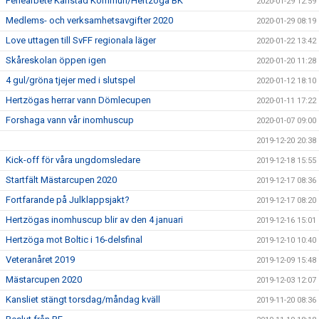
Feriearbete Karlstad Kommun/Hertzöga BK
2020-01-29 12:59
Medlems- och verksamhetsavgifter 2020
2020-01-29 08:19
Love uttagen till SvFF regionala läger
2020-01-22 13:42
Skåreskolan öppen igen
2020-01-20 11:28
4 gul/gröna tjejer med i slutspel
2020-01-12 18:10
Hertzögas herrar vann Dömlecupen
2020-01-11 17:22
Forshaga vann vår inomhuscup
2020-01-07 09:00
2019-12-20 20:38
Kick-off för våra ungdomsledare
2019-12-18 15:55
Startfält Mästarcupen 2020
2019-12-17 08:36
Fortfarande på Julklappsjakt?
2019-12-17 08:20
Hertzögas inomhuscup blir av den 4 januari
2019-12-16 15:01
Hertzöga mot Boltic i 16-delsfinal
2019-12-10 10:40
Veteranåret 2019
2019-12-09 15:48
Mästarcupen 2020
2019-12-03 12:07
Kansliet stängt torsdag/måndag kväll
2019-11-20 08:36