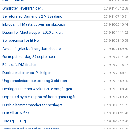
Beslut från RF
2019-11-19 18:18
Gräsroten levererar igen!
2019-11-13 12:08
Serieförslag Damer div 2 V Svealand
2019-11-07 10:21
Inbjudan till Mästarcupen har skickats
2019-10-23 10:44
Datum för Mästarcupen 2020 är klart
2019-10-14 11:02
Seriepremiär för IB Herr
2019-10-08 10:25
Avslutning/kickoff ungdomsledare
2019-10-01 09:50
Genrepet söndag 29 september
2019-09-27 14:28
Förlust i JDM-finalen
2019-09-24 15:47
Dubbla matcher på IP i helgen
2019-09-20 08:41
Ungdomsledarmöte torsdag 3 oktober
2019-09-18 09:36
Herrlaget tar emot Arvika i 20:e omgången
2019-09-13 08:20
Upphittad nyckelknippa på konstgräset igår
2019-09-02 09:29
Dubbla hemmamatcher för herrlaget
2019-08-29 11:51
HBK till JDM final
2019-08-21 21:28
Tisdag 13 aug
2019-08-12 12:20