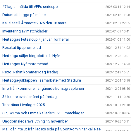
47 lag anmälda till VFFs seriespel
2025-03-14 12:14
Datum att lägga på minnet
2025-02-18 11:28
Kallelse till Årsmöte 2025 den 18 mars
2025-02-07 22:35
Inventering av matchkläder
2025-01-31 10:41
Hertzögas Futsalcup 4 januari för herrar
2025-01-03 11:00
Resultat tipspromenad
2024-12-31 14:02
Hertzöga säljer bingolotto till Nyår
2024-12-26 10:01
Hertzögas Nyårspromenad
2024-12-25 14:23
Retro T-shirt kommer idag fredag
2024-12-19 15:51
Hertzöga-julklappen i samarbete med Stadium
2024-12-04 13:18
Info från kommunen angående konstgräsplanen
2024-12-04 08:40
34 ledare avslutar året på fredag
2024-11-14 10:36
Trio tränar Herrlaget 2025
2024-10-31 21:18
Siri, Wilma och Emma kallade till VFF matchläger
2024-10-30 09:06
Ungdomsledaravslutning 15 november
2024-10-23 10:11
Mail går inte ut från lagets sida på SportAdmin när kallelse