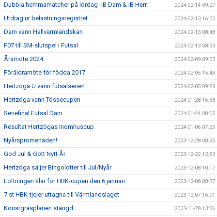
Dubbla hemmamatcher på lördag- IB Dam & IB Herr
2024-02-14 09:27
Utdrag ur belastningsregistret
2024-02-13 16:00
Dam vann Hallvärmländskan
2024-02-13 08:48
F07 till SM-slutspel i Futsal
2024-02-13 08:33
Årsmöte 2024
2024-02-09 09:03
Föräldramöte för födda 2017
2024-02-05 15:43
Hertzöga U vann futsalserien
2024-02-05 09:59
Hertzöga vann Tössecupen
2024-01-28 16:58
Seriefinal Futsal Dam
2024-01-24 08:05
Resultat Hertzögas Inomhuscup
2024-01-06 07:29
Nyårspromenaden!
2023-12-28 08:25
God Jul & Gott Nytt År
2023-12-22 12:59
Hertzöga säljer Bingolotter till Jul/Nyår
2023-12-08 10:17
Lottningen klar för HBK-cupen den 6 januari
2023-12-08 08:37
7 st HBK-tjejer uttagna till Värmlandslaget
2023-12-07 16:01
Konstgräsplanen stängd
2023-11-28 13:36