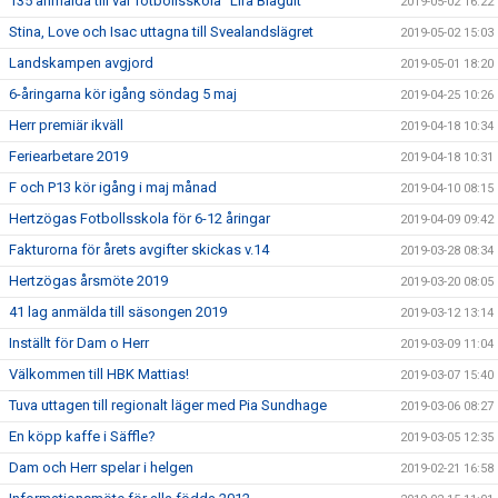
135 anmälda till vår fotbollsskola "Lira Blågult"
2019-05-02 16:22
Stina, Love och Isac uttagna till Svealandslägret
2019-05-02 15:03
Landskampen avgjord
2019-05-01 18:20
6-åringarna kör igång söndag 5 maj
2019-04-25 10:26
Herr premiär ikväll
2019-04-18 10:34
Feriearbetare 2019
2019-04-18 10:31
F och P13 kör igång i maj månad
2019-04-10 08:15
Hertzögas Fotbollsskola för 6-12 åringar
2019-04-09 09:42
Fakturorna för årets avgifter skickas v.14
2019-03-28 08:34
Hertzögas årsmöte 2019
2019-03-20 08:05
41 lag anmälda till säsongen 2019
2019-03-12 13:14
Inställt för Dam o Herr
2019-03-09 11:04
Välkommen till HBK Mattias!
2019-03-07 15:40
Tuva uttagen till regionalt läger med Pia Sundhage
2019-03-06 08:27
En köpp kaffe i Säffle?
2019-03-05 12:35
Dam och Herr spelar i helgen
2019-02-21 16:58