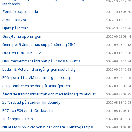
2022-10-20 14:09
Innebandy
Zombieloppet Ilanda
2022-10-18 08:20
Stötta Hertzöga
2022-10-13 10:51
Hjälp på lördag
2022-10-06 15:56
Gräsytorna öppna igen
2022-09-26 08:14
Genrepet 9-åringarnas cup på söndag 25/9
2022-09-23 11:43
DM Herr HBK - IFKF 1-2
2022-09-13 11:08
HBK medlemmar får rabatt på Friskis & Svettis
2022-09-09 15:34
Ledar- & Veteran drar igång igen nästa helg
2022-09-09 10:23
P06 spelar Lilla VM-final imorgon lördag
2022-09-02 11:15
3 september en heldag på Bryngfjorden
2022-09-01 07:04
Ändrade träningstider från och med måndag 29 augusti
2022-08-23 09:23
25 % rabatt på Stadium Innebandy
2022-08-18 17:03
P07 och P09 var till Oddebollen
2022-08-10 08:41
10-åringarnas cup
2022-08-04 13:16
Nu är EM 2022 över och vi har vinnare i Hertzögas tips
2022-08-04 09:40