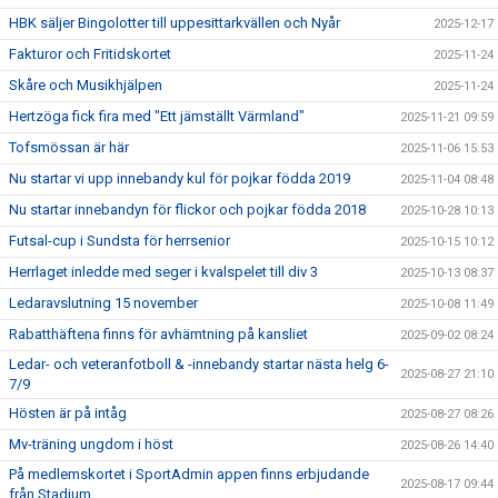
HBK säljer Bingolotter till uppesittarkvällen och Nyår
2025-12-17
Fakturor och Fritidskortet
2025-11-24
Skåre och Musikhjälpen
2025-11-24
Hertzöga fick fira med "Ett jämställt Värmland"
2025-11-21 09:59
Tofsmössan är här
2025-11-06 15:53
Nu startar vi upp innebandy kul för pojkar födda 2019
2025-11-04 08:48
Nu startar innebandyn för flickor och pojkar födda 2018
2025-10-28 10:13
Futsal-cup i Sundsta för herrsenior
2025-10-15 10:12
Herrlaget inledde med seger i kvalspelet till div 3
2025-10-13 08:37
Ledaravslutning 15 november
2025-10-08 11:49
Rabatthäftena finns för avhämtning på kansliet
2025-09-02 08:24
Ledar- och veteranfotboll & -innebandy startar nästa helg 6-
2025-08-27 21:10
7/9
Hösten är på intåg
2025-08-27 08:26
Mv-träning ungdom i höst
2025-08-26 14:40
På medlemskortet i SportAdmin appen finns erbjudande
2025-08-17 09:44
från Stadium