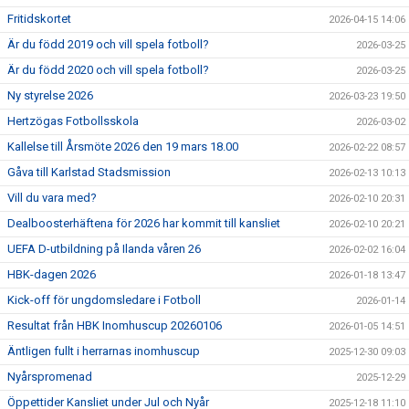
Fritidskortet
2026-04-15 14:06
Är du född 2019 och vill spela fotboll?
2026-03-25
Är du född 2020 och vill spela fotboll?
2026-03-25
Ny styrelse 2026
2026-03-23 19:50
Hertzögas Fotbollsskola
2026-03-02
Kallelse till Årsmöte 2026 den 19 mars 18.00
2026-02-22 08:57
Gåva till Karlstad Stadsmission
2026-02-13 10:13
Vill du vara med?
2026-02-10 20:31
Dealboosterhäftena för 2026 har kommit till kansliet
2026-02-10 20:21
UEFA D-utbildning på Ilanda våren 26
2026-02-02 16:04
HBK-dagen 2026
2026-01-18 13:47
Kick-off för ungdomsledare i Fotboll
2026-01-14
Resultat från HBK Inomhuscup 20260106
2026-01-05 14:51
Äntligen fullt i herrarnas inomhuscup
2025-12-30 09:03
Nyårspromenad
2025-12-29
Öppettider Kansliet under Jul och Nyår
2025-12-18 11:10