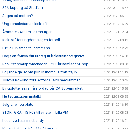
25% kupong på Stadium
2022-03-10 13:57
Sugen på motion?
2022-02-25 05:51
Ungdomsledarnas kick-off
2022-02-17 16:29
Årsmöte 24 mars i damstugan
2022-01-21 12:04
Kick-off för ungdomslagen fotboll
2022-01-12 08:12
F12 o P12 tränar tillsammans
2022-01-09 12:22
Dags att förnya ditt utdrag ur belastningsregistret
2022-01-03 14:08
Resultat Nyårspromenaden, 5280 kr samlade vi ihop
2022-01-03 08:50
Följande gäller om publik inomhus från 23/12
2021-12-21 11:12
Jullovs Bowling för Hertzöga BK:s medlemmar
2021-12-20 10:45
Bingolotter säljs från lördag på ICA Supermarket
2021-12-16 15:28
Hertzögacupen inställd
2021-12-09 08:25
Julgranen på plats
2021-11-22 16:39
STORT GRATTIS F08 till vinsten i Lilla VM
2021-11-22 08:03
Ledar-/veteraninnebandy
2021-11-20 16:21
Kansliet stängt från 11 på torsdag
2021-11-16 10:57