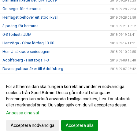
Damerna fixade det, Div 1 2019
2018-09-29 18:25
Go seger för Herrarna
2018-09-28 22:23
Herrlaget behöver ert stöd ikväll
2018-09-28 08:58
3 poäng för herrarna
2018-09-21 10:12
0-3 förlust i JDM
2018-09-19 21:41
Hertzöga - Ölme lördag 13.00
2018-09-14 11:21
Herr U säkrade seriesegern
2018-09-10 09:55
Adolfsberg - Hertzöga 1-3
2018-09-08 13:48
Daves grabbar åker till Adolfsberg
2018-09-07 08:42
JDM-final för våra tjejer
2018-09-05 14:56
Ödesmatch för herrlaget
För att hemsidan ska fungera korrekt använder vi nödvändiga
2018-08-31 12:48
cookies från SportAdmin. Dessa går inte att stänga av.
Pontus Johansson och Maria Busk inspirerar
2018-08-28 12:22
Föreningen kan också använda frivilliga cookies, t.ex. för statistik
Utlottade priser från Målkronan
2018-08-20 08:33
eller marknadsföring. Du väljer själv om du vill acceptera dessa.
Tung förlust för herrlaget mot FF
2018-08-18 15:00
Anpassa dina val
Hertzögakronan Lördag 18/8
2018-08-13 09:19
Acceptera nödvändiga
Acceptera alla
Seger 2-1 mot Bosna 92
2018-08-09 11:29