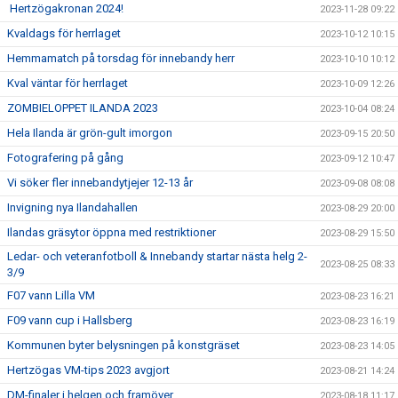
Hertzögakronan 2024!
2023-11-28 09:22
Kvaldags för herrlaget
2023-10-12 10:15
Hemmamatch på torsdag för innebandy herr
2023-10-10 10:12
Kval väntar för herrlaget
2023-10-09 12:26
ZOMBIELOPPET ILANDA 2023
2023-10-04 08:24
Hela Ilanda är grön-gult imorgon
2023-09-15 20:50
Fotografering på gång
2023-09-12 10:47
Vi söker fler innebandytjejer 12-13 år
2023-09-08 08:08
Invigning nya Ilandahallen
2023-08-29 20:00
Ilandas gräsytor öppna med restriktioner
2023-08-29 15:50
Ledar- och veteranfotboll & Innebandy startar nästa helg 2-
2023-08-25 08:33
3/9
F07 vann Lilla VM
2023-08-23 16:21
F09 vann cup i Hallsberg
2023-08-23 16:19
Kommunen byter belysningen på konstgräset
2023-08-23 14:05
Hertzögas VM-tips 2023 avgjort
2023-08-21 14:24
DM-finaler i helgen och framöver
2023-08-18 11:17