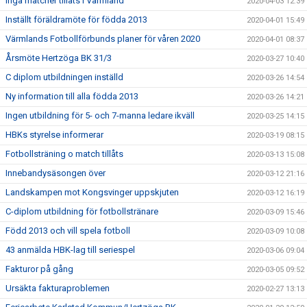
Inga matcher tillåts i Värmland
2020-04-03 12:39
Inställt föräldramöte för födda 2013
2020-04-01 15:49
Värmlands Fotbollförbunds planer för våren 2020
2020-04-01 08:37
Årsmöte Hertzöga BK 31/3
2020-03-27 10:40
C diplom utbildningen inställd
2020-03-26 14:54
Ny information till alla födda 2013
2020-03-26 14:21
Ingen utbildning för 5- och 7-manna ledare ikväll
2020-03-25 14:15
HBKs styrelse informerar
2020-03-19 08:15
Fotbollsträning o match tillåts
2020-03-13 15:08
Innebandysäsongen över
2020-03-12 21:16
Landskampen mot Kongsvinger uppskjuten
2020-03-12 16:19
C-diplom utbildning för fotbollstränare
2020-03-09 15:46
Född 2013 och vill spela fotboll
2020-03-09 10:08
43 anmälda HBK-lag till seriespel
2020-03-06 09:04
Fakturor på gång
2020-03-05 09:52
Ursäkta fakturaproblemen
2020-02-27 13:13