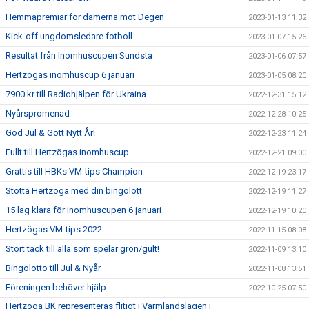
Hemmapremiär för damerna mot Degen
2023-01-13 11:32
Kick-off ungdomsledare fotboll
2023-01-07 15:26
Resultat från Inomhuscupen Sundsta
2023-01-06 07:57
Hertzögas inomhuscup 6 januari
2023-01-05 08:20
7900 kr till Radiohjälpen för Ukraina
2022-12-31 15:12
Nyårspromenad
2022-12-28 10:25
God Jul & Gott Nytt År!
2022-12-23 11:24
Fullt till Hertzögas inomhuscup
2022-12-21 09:00
Grattis till HBKs VM-tips Champion
2022-12-19 23:17
Stötta Hertzöga med din bingolott
2022-12-19 11:27
15 lag klara för inomhuscupen 6 januari
2022-12-19 10:20
Hertzögas VM-tips 2022
2022-11-15 08:08
Stort tack till alla som spelar grön/gult!
2022-11-09 13:10
Bingolotto till Jul & Nyår
2022-11-08 13:51
Föreningen behöver hjälp
2022-10-25 07:50
Hertzöga BK representeras flitigt i Värmlandslagen i