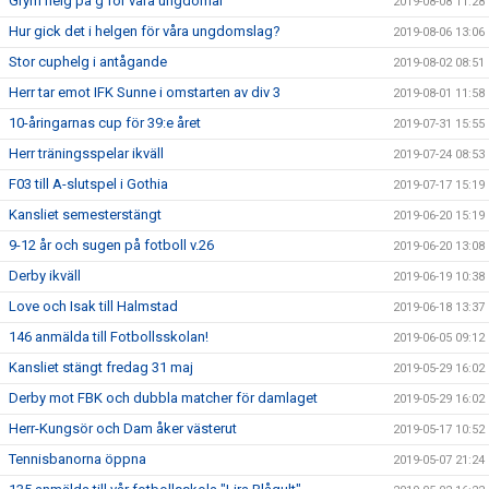
Grym helg på g för våra ungdomar
2019-08-08 11:28
Hur gick det i helgen för våra ungdomslag?
2019-08-06 13:06
Stor cuphelg i antågande
2019-08-02 08:51
Herr tar emot IFK Sunne i omstarten av div 3
2019-08-01 11:58
10-åringarnas cup för 39:e året
2019-07-31 15:55
Herr träningsspelar ikväll
2019-07-24 08:53
F03 till A-slutspel i Gothia
2019-07-17 15:19
Kansliet semesterstängt
2019-06-20 15:19
9-12 år och sugen på fotboll v.26
2019-06-20 13:08
Derby ikväll
2019-06-19 10:38
Love och Isak till Halmstad
2019-06-18 13:37
146 anmälda till Fotbollsskolan!
2019-06-05 09:12
Kansliet stängt fredag 31 maj
2019-05-29 16:02
Derby mot FBK och dubbla matcher för damlaget
2019-05-29 16:02
Herr-Kungsör och Dam åker västerut
2019-05-17 10:52
Tennisbanorna öppna
2019-05-07 21:24