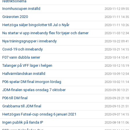
restriktionerna
Inomhuscupen inställd
2020-11-12 09:55
Gräsroten 2020
2020-11-11 14:35
Hertzöga säljer bingolotter till Jul o Nyår
2020-11-11 10:26
Nu startar vi upp innebandy flex för tjejer och damer
2020-11-03 12:34
Nya träningsgrupper i innebandy
2020-10-22 09:41
Covid-19 och innebandy
2020-10-21 14:15
F07 vann dubbla serier
2020-10-14 10:41
Talanger på VFF läger i helgen
2020-10-12 15:19
Hallvärmländskan inställd
2020-10-09 12:54
P06 spelar DM final imorgon lördag
2020-10-02 11:14
JDM-finalen spelas onsdag 7 oktober
2020-09-30 13:21
P06 till DM final
2020-09-23 21:18
Grabbarna till JDM final
2020-09-15 21:51
Hertzögas Futsal-cup onsdag 6 januari 2021
2020-09-07 14:15
Ingen publik på Ilanda IP
2020-08-18 11:06