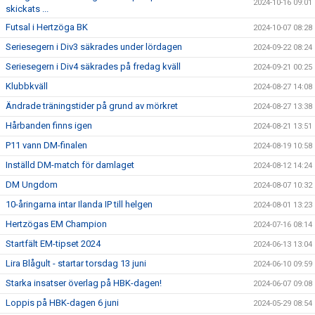
2024-10-16 09:01
skickats ...
Futsal i Hertzöga BK
2024-10-07 08:28
Seriesegern i Div3 säkrades under lördagen
2024-09-22 08:24
Seriesegern i Div4 säkrades på fredag kväll
2024-09-21 00:25
Klubbkväll
2024-08-27 14:08
Ändrade träningstider på grund av mörkret
2024-08-27 13:38
Hårbanden finns igen
2024-08-21 13:51
P11 vann DM-finalen
2024-08-19 10:58
Inställd DM-match för damlaget
2024-08-12 14:24
DM Ungdom
2024-08-07 10:32
10-åringarna intar Ilanda IP till helgen
2024-08-01 13:23
Hertzögas EM Champion
2024-07-16 08:14
Startfält EM-tipset 2024
2024-06-13 13:04
Lira Blågult - startar torsdag 13 juni
2024-06-10 09:59
Starka insatser överlag på HBK-dagen!
2024-06-07 09:08
Loppis på HBK-dagen 6 juni
2024-05-29 08:54