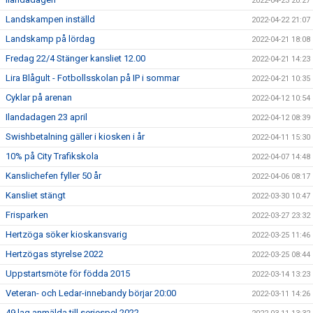
2022-04-23 20:27
Landskampen inställd
2022-04-22 21:07
Landskamp på lördag
2022-04-21 18:08
Fredag 22/4 Stänger kansliet 12.00
2022-04-21 14:23
Lira Blågult - Fotbollsskolan på IP i sommar
2022-04-21 10:35
Cyklar på arenan
2022-04-12 10:54
Ilandadagen 23 april
2022-04-12 08:39
Swishbetalning gäller i kiosken i år
2022-04-11 15:30
10% på City Trafikskola
2022-04-07 14:48
Kanslichefen fyller 50 år
2022-04-06 08:17
Kansliet stängt
2022-03-30 10:47
Frisparken
2022-03-27 23:32
Hertzöga söker kioskansvarig
2022-03-25 11:46
Hertzögas styrelse 2022
2022-03-25 08:44
Uppstartsmöte för födda 2015
2022-03-14 13:23
Veteran- och Ledar-innebandy börjar 20:00
2022-03-11 14:26
49 lag anmälda till seriespel 2022