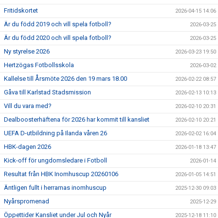
Fritidskortet
2026-04-15 14:06
Är du född 2019 och vill spela fotboll?
2026-03-25
Är du född 2020 och vill spela fotboll?
2026-03-25
Ny styrelse 2026
2026-03-23 19:50
Hertzögas Fotbollsskola
2026-03-02
Kallelse till Årsmöte 2026 den 19 mars 18.00
2026-02-22 08:57
Gåva till Karlstad Stadsmission
2026-02-13 10:13
Vill du vara med?
2026-02-10 20:31
Dealboosterhäftena för 2026 har kommit till kansliet
2026-02-10 20:21
UEFA D-utbildning på Ilanda våren 26
2026-02-02 16:04
HBK-dagen 2026
2026-01-18 13:47
Kick-off för ungdomsledare i Fotboll
2026-01-14
Resultat från HBK Inomhuscup 20260106
2026-01-05 14:51
Äntligen fullt i herrarnas inomhuscup
2025-12-30 09:03
Nyårspromenad
2025-12-29
Öppettider Kansliet under Jul och Nyår
2025-12-18 11:10