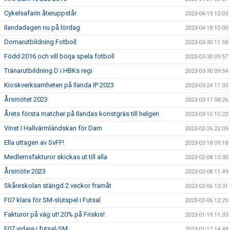
Cykelsafarin återuppstår
2023-04-19 10:03
Ilandadagen nu på lördag
2023-04-18 10:00
Domarutbildning Fotboll
2023-03-30 11:58
Född 2016 och vill börja spela fotboll
2023-03-30 09:57
Tränarutbildning D i HBKs regi
2023-03-30 09:54
Kioskverksamheten på Ilanda IP 2023
2023-03-24 11:33
Årsmötet 2023
2023-03-17 08:26
Årets första matcher på Ilandas konstgräs till helgen
2023-03-15 15:22
Vinst I Hallvärmländskan för Dam
2023-02-26 22:09
Ella uttagen av SvFF!
2023-02-18 09:18
Medlemsfakturor skickas ut till alla
2023-02-08 13:30
Årsmöte 2023
2023-02-08 11:49
Skåreskolan stängd 2 veckor framåt
2023-02-06 13:31
F07 klara för SM-slutspel i Futsal
2023-02-06 12:25
Fakturor på väg ut! 20% på Friskis!
2023-01-19 11:33
F07 vidare i futsal-SM
2023-01-17 14:49