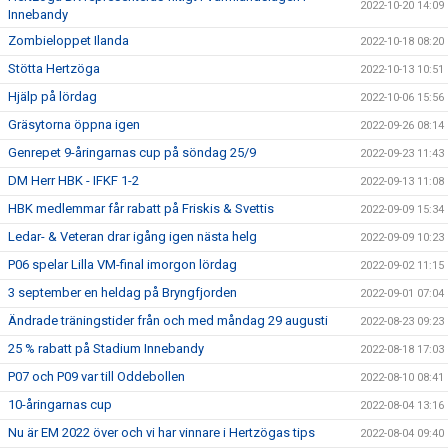
2022-10-20 14:09
Innebandy
Zombieloppet Ilanda
2022-10-18 08:20
Stötta Hertzöga
2022-10-13 10:51
Hjälp på lördag
2022-10-06 15:56
Gräsytorna öppna igen
2022-09-26 08:14
Genrepet 9-åringarnas cup på söndag 25/9
2022-09-23 11:43
DM Herr HBK - IFKF 1-2
2022-09-13 11:08
HBK medlemmar får rabatt på Friskis & Svettis
2022-09-09 15:34
Ledar- & Veteran drar igång igen nästa helg
2022-09-09 10:23
P06 spelar Lilla VM-final imorgon lördag
2022-09-02 11:15
3 september en heldag på Bryngfjorden
2022-09-01 07:04
Ändrade träningstider från och med måndag 29 augusti
2022-08-23 09:23
25 % rabatt på Stadium Innebandy
2022-08-18 17:03
P07 och P09 var till Oddebollen
2022-08-10 08:41
10-åringarnas cup
2022-08-04 13:16
Nu är EM 2022 över och vi har vinnare i Hertzögas tips
2022-08-04 09:40