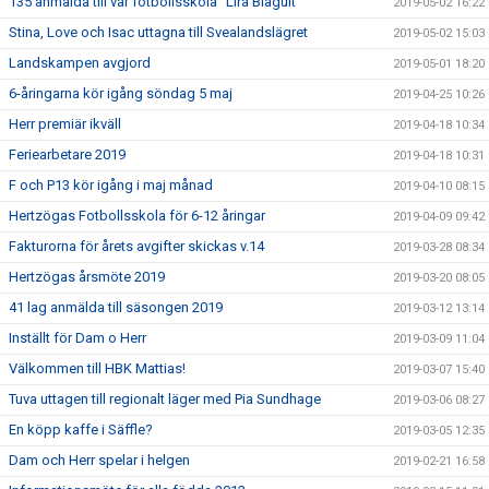
135 anmälda till vår fotbollsskola "Lira Blågult"
2019-05-02 16:22
Stina, Love och Isac uttagna till Svealandslägret
2019-05-02 15:03
Landskampen avgjord
2019-05-01 18:20
6-åringarna kör igång söndag 5 maj
2019-04-25 10:26
Herr premiär ikväll
2019-04-18 10:34
Feriearbetare 2019
2019-04-18 10:31
F och P13 kör igång i maj månad
2019-04-10 08:15
Hertzögas Fotbollsskola för 6-12 åringar
2019-04-09 09:42
Fakturorna för årets avgifter skickas v.14
2019-03-28 08:34
Hertzögas årsmöte 2019
2019-03-20 08:05
41 lag anmälda till säsongen 2019
2019-03-12 13:14
Inställt för Dam o Herr
2019-03-09 11:04
Välkommen till HBK Mattias!
2019-03-07 15:40
Tuva uttagen till regionalt läger med Pia Sundhage
2019-03-06 08:27
En köpp kaffe i Säffle?
2019-03-05 12:35
Dam och Herr spelar i helgen
2019-02-21 16:58