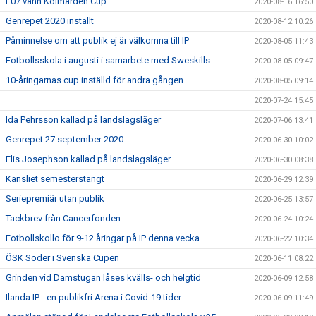
F07 vann Kolmården Cup
2020-08-16 16:50
Genrepet 2020 inställt
2020-08-12 10:26
Påminnelse om att publik ej är välkomna till IP
2020-08-05 11:43
Fotbollsskola i augusti i samarbete med Sweskills
2020-08-05 09:47
10-åringarnas cup inställd för andra gången
2020-08-05 09:14
2020-07-24 15:45
Ida Pehrsson kallad på landslagsläger
2020-07-06 13:41
Genrepet 27 september 2020
2020-06-30 10:02
Elis Josephson kallad på landslagsläger
2020-06-30 08:38
Kansliet semesterstängt
2020-06-29 12:39
Seriepremiär utan publik
2020-06-25 13:57
Tackbrev från Cancerfonden
2020-06-24 10:24
Fotbollskollo för 9-12 åringar på IP denna vecka
2020-06-22 10:34
ÖSK Söder i Svenska Cupen
2020-06-11 08:22
Grinden vid Damstugan låses kvälls- och helgtid
2020-06-09 12:58
Ilanda IP - en publikfri Arena i Covid-19 tider
2020-06-09 11:49