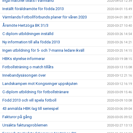
Inga matcher tillåts i Värmland
2020-04-03 12:39
Inställt föräldramöte för födda 2013
2020-04-01 15:49
Värmlands Fotbollförbunds planer för våren 2020
2020-04-01 08:37
Årsmöte Hertzöga BK 31/3
2020-03-27 10:40
C diplom utbildningen inställd
2020-03-26 14:54
Ny information till alla födda 2013
2020-03-26 14:21
Ingen utbildning för 5- och 7-manna ledare ikväll
2020-03-25 14:15
HBKs styrelse informerar
2020-03-19 08:15
Fotbollsträning o match tillåts
2020-03-13 15:08
Innebandysäsongen över
2020-03-12 21:16
Landskampen mot Kongsvinger uppskjuten
2020-03-12 16:19
C-diplom utbildning för fotbollstränare
2020-03-09 15:46
Född 2013 och vill spela fotboll
2020-03-09 10:08
43 anmälda HBK-lag till seriespel
2020-03-06 09:04
Fakturor på gång
2020-03-05 09:52
Ursäkta fakturaproblemen
2020-02-27 13:13