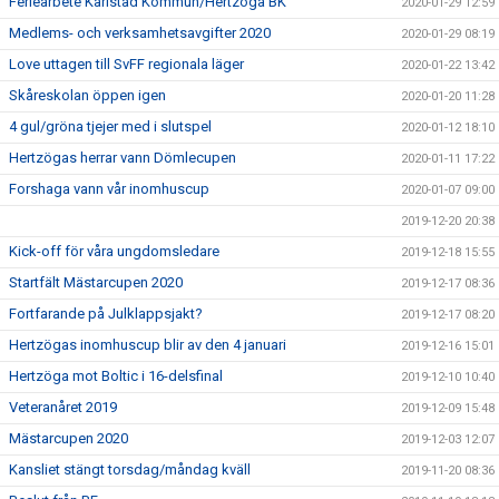
Feriearbete Karlstad Kommun/Hertzöga BK
2020-01-29 12:59
Medlems- och verksamhetsavgifter 2020
2020-01-29 08:19
Love uttagen till SvFF regionala läger
2020-01-22 13:42
Skåreskolan öppen igen
2020-01-20 11:28
4 gul/gröna tjejer med i slutspel
2020-01-12 18:10
Hertzögas herrar vann Dömlecupen
2020-01-11 17:22
Forshaga vann vår inomhuscup
2020-01-07 09:00
2019-12-20 20:38
Kick-off för våra ungdomsledare
2019-12-18 15:55
Startfält Mästarcupen 2020
2019-12-17 08:36
Fortfarande på Julklappsjakt?
2019-12-17 08:20
Hertzögas inomhuscup blir av den 4 januari
2019-12-16 15:01
Hertzöga mot Boltic i 16-delsfinal
2019-12-10 10:40
Veteranåret 2019
2019-12-09 15:48
Mästarcupen 2020
2019-12-03 12:07
Kansliet stängt torsdag/måndag kväll
2019-11-20 08:36