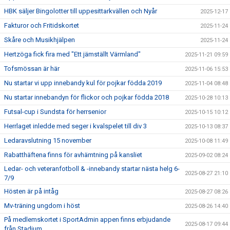
HBK säljer Bingolotter till uppesittarkvällen och Nyår
2025-12-17
Fakturor och Fritidskortet
2025-11-24
Skåre och Musikhjälpen
2025-11-24
Hertzöga fick fira med "Ett jämställt Värmland"
2025-11-21 09:59
Tofsmössan är här
2025-11-06 15:53
Nu startar vi upp innebandy kul för pojkar födda 2019
2025-11-04 08:48
Nu startar innebandyn för flickor och pojkar födda 2018
2025-10-28 10:13
Futsal-cup i Sundsta för herrsenior
2025-10-15 10:12
Herrlaget inledde med seger i kvalspelet till div 3
2025-10-13 08:37
Ledaravslutning 15 november
2025-10-08 11:49
Rabatthäftena finns för avhämtning på kansliet
2025-09-02 08:24
Ledar- och veteranfotboll & -innebandy startar nästa helg 6-
2025-08-27 21:10
7/9
Hösten är på intåg
2025-08-27 08:26
Mv-träning ungdom i höst
2025-08-26 14:40
På medlemskortet i SportAdmin appen finns erbjudande
2025-08-17 09:44
från Stadium