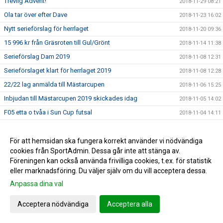
Trevlig Advent!
2018-11-29 08:21
Ola tar över efter Dave
2018-11-23 16:02
Nytt serieförslag för herrlaget
2018-11-20 09:36
15 996 kr från Gräsroten till Gul/Grönt
2018-11-14 11:38
Serieförslag Dam 2019
2018-11-08 12:31
Serieförslaget klart för herrlaget 2019
2018-11-08 12:28
22/22 lag anmälda till Mästarcupen
2018-11-06 15:25
Inbjudan till Mästarcupen 2019 skickades idag
2018-11-05 14:02
F05 etta o tvåa i Sun Cup futsal
2018-11-04 14:11
Kansliet stängt fredag 2/11
2018-11-01 14:24
3:e raka för innebandyherrarna
För att hemsidan ska fungera korrekt använder vi nödvändiga
2018-10-22 08:31
cookies från SportAdmin. Dessa går inte att stänga av.
Fakturor för innebandysäsongen skickas idag
2018-10-15 15:21
Föreningen kan också använda frivilliga cookies, t.ex. för statistik
Avslutning/Kick-off för ungdomsledarna
2018-10-12 09:56
eller marknadsföring. Du väljer själv om du vill acceptera dessa.
Emma uttagen till regionalt läger med Pia Sundhage
2018-10-08 14:27
Anpassa dina val
Herrlaget kvar i div 3
2018-10-07 21:04
Acceptera nödvändiga
Acceptera alla
Serieavslutning för herrlaget i Åmål
2018-10-04 15:27