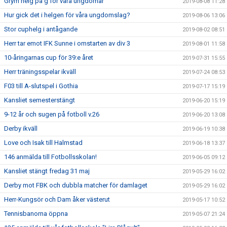
Grym helg på g för våra ungdomar
2019-08-08 11:28
Hur gick det i helgen för våra ungdomslag?
2019-08-06 13:06
Stor cuphelg i antågande
2019-08-02 08:51
Herr tar emot IFK Sunne i omstarten av div 3
2019-08-01 11:58
10-åringarnas cup för 39:e året
2019-07-31 15:55
Herr träningsspelar ikväll
2019-07-24 08:53
F03 till A-slutspel i Gothia
2019-07-17 15:19
Kansliet semesterstängt
2019-06-20 15:19
9-12 år och sugen på fotboll v.26
2019-06-20 13:08
Derby ikväll
2019-06-19 10:38
Love och Isak till Halmstad
2019-06-18 13:37
146 anmälda till Fotbollsskolan!
2019-06-05 09:12
Kansliet stängt fredag 31 maj
2019-05-29 16:02
Derby mot FBK och dubbla matcher för damlaget
2019-05-29 16:02
Herr-Kungsör och Dam åker västerut
2019-05-17 10:52
Tennisbanorna öppna
2019-05-07 21:24