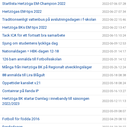
Startlista Hertzöga EM-Champion 2022
2022-07-06 07:28
Hertzögas EM-tips 2022
2022-06-27 07:34
Traditionsenligt vattenbus på avslutningsdagen i f-skolan
2022-06-22 15:46
Hertzöga BKs EM tips 2022
2022-06-22 13:47
Tack ICA för ett fortsatt bra samarbete
2022-06-15 10:24
Sjung om studentens lyckliga dag
2022-06-09 12:53
Nationaldagen = HBK-dagen 12-18
2022-05-31 14:17
126 barn anmälda till Fotbollsskolan
2022-05-31 14:12
Många från Hertzöga BK på Regionalt utvecklingsläger
2022-05-26 12:24
88 anmälda till Lira Blågult
2022-05-18 08:38
Öppettider kansliet v.21
2022-05-18 08:24
Containrar på Ilanda IP
2022-05-16 13:27
Hertzöga BK startar Damlag i innebandy till säsongen
2022-05-12 11:13
2022/2023
2022-05-09 08:07
Fotboll för födda 2016
2022-04-29 08:10
Ilandadagen