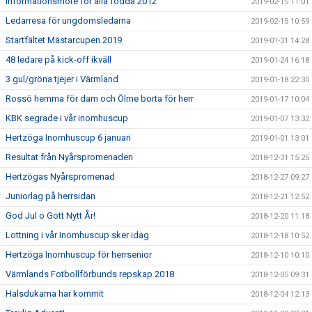
Informationsmöte för alla födda 2012
2019-02-15 11:01
Ledarresa för ungdomsledarna
2019-02-15 10:59
Startfältet Mästarcupen 2019
2019-01-31 14:28
48 ledare på kick-off ikväll
2019-01-24 16:18
3 gul/gröna tjejer i Värmland
2019-01-18 22:30
Rossö hemma för dam och Ölme borta för herr
2019-01-17 10:04
KBK segrade i vår inomhuscup
2019-01-07 13:32
Hertzöga Inomhuscup 6 januari
2019-01-01 13:01
Resultat från Nyårspromenaden
2018-12-31 15:25
Hertzögas Nyårspromenad
2018-12-27 09:27
Juniorlag på herrsidan
2018-12-21 12:52
God Jul o Gott Nytt År!
2018-12-20 11:18
Lottning i vår Inomhuscup sker idag
2018-12-18 10:52
Hertzöga Inomhuscup för herrsenior
2018-12-10 10:10
Värmlands Fotbollförbunds repskap 2018
2018-12-05 09:31
Halsdukarna har kommit
2018-12-04 12:13