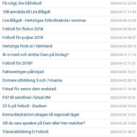
Få roligt, lira Gåfotboll
2024-05-22 22:59
108 anmälda till Lira Blågult
2024-05-17 11:49
Lira Blågult - Hertzögas fotbollsskola i sommar
2024-05-08 10:00
Fotboll för flickor 2018
2024-04-30 08:44
Fotboll för pojkar 2018
2024-04-29 08:37
Hertzöga först ut i Värmland
2024-04-25 08:13
Är ni med och stöttar Dam på lördag?
2024-04-15 11:10
Fotboll för 2018?
2024-04-12 11:31
Faktureringen påbörjad
2024-04-05 10:21
Domare utbildning 5 och 7-manna
2024-04-02 08:19
Futsal för senior dam avslutad.
2024-03-11 16:40
F07 till semifinal i futsal-SM
2024-03-09 20:41
25 % på fotboll - Stadium
2024-03-04 19:52
Emma Bäckström uttagen till regionalt läger
2024-03-04 13:21
Vill du vara speaker på Dam eller Herr matcher?
2024-02-26 12:06
Tränarutbildning D Fotboll
2024-02-21 08:51