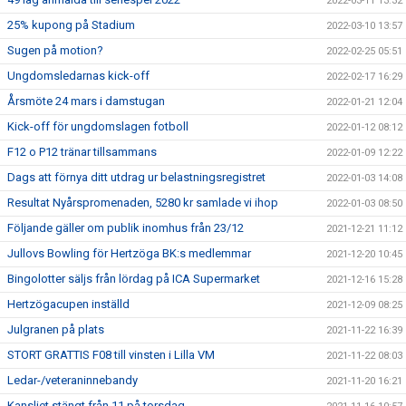
2022-03-11 13:32
25% kupong på Stadium
2022-03-10 13:57
Sugen på motion?
2022-02-25 05:51
Ungdomsledarnas kick-off
2022-02-17 16:29
Årsmöte 24 mars i damstugan
2022-01-21 12:04
Kick-off för ungdomslagen fotboll
2022-01-12 08:12
F12 o P12 tränar tillsammans
2022-01-09 12:22
Dags att förnya ditt utdrag ur belastningsregistret
2022-01-03 14:08
Resultat Nyårspromenaden, 5280 kr samlade vi ihop
2022-01-03 08:50
Följande gäller om publik inomhus från 23/12
2021-12-21 11:12
Jullovs Bowling för Hertzöga BK:s medlemmar
2021-12-20 10:45
Bingolotter säljs från lördag på ICA Supermarket
2021-12-16 15:28
Hertzögacupen inställd
2021-12-09 08:25
Julgranen på plats
2021-11-22 16:39
STORT GRATTIS F08 till vinsten i Lilla VM
2021-11-22 08:03
Ledar-/veteraninnebandy
2021-11-20 16:21
Kansliet stängt från 11 på torsdag