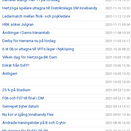
2021-11-16 10:57
Hertzöga spelare uttagna till Distriktslags SM Innebandy
2021-11-16 10:53
Ledarmatch mellan flick- och pojkledare
2021-11-12 12:09
HBK söker Julgran
2021-11-11 09:04
Ändringar i Dams tränarstab
2021-11-08 10:59
Derby för Herrarna nu på lördag
2021-11-03 16:17
6 st 06:or uttagna till VFFs läger i Nyköping
2021-10-26 08:22
Vilken dag för Hertzöga BK Dam
2021-10-09 19:00
Enkät från SvFF!
2021-10-06 15:56
Äntligen!
2021-10-05 13:32
2021-10-02 10:05
25 % på Stadium
2021-09-23 12:05
F06 och F07 till final i DM
2021-09-22 11:38
Genrepet byter datum
2021-09-14 14:57
Nu kör vi igång Innebandy Flex
2021-09-01 13:46
Ändrade träningstider på B och C-ytor
2021-08-30 16:03
Mv-träning för födda 06-09