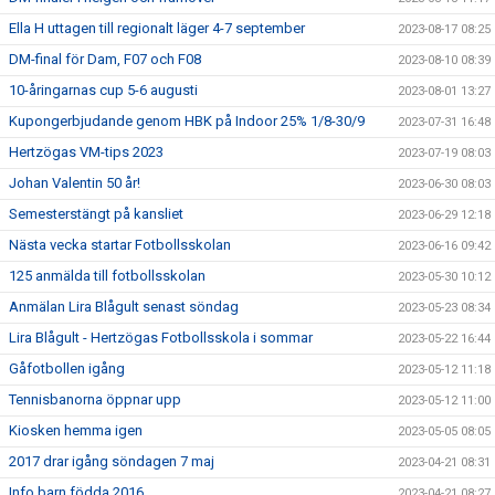
Ella H uttagen till regionalt läger 4-7 september
2023-08-17 08:25
DM-final för Dam, F07 och F08
2023-08-10 08:39
10-åringarnas cup 5-6 augusti
2023-08-01 13:27
Kupongerbjudande genom HBK på Indoor 25% 1/8-30/9
2023-07-31 16:48
Hertzögas VM-tips 2023
2023-07-19 08:03
Johan Valentin 50 år!
2023-06-30 08:03
Semesterstängt på kansliet
2023-06-29 12:18
Nästa vecka startar Fotbollsskolan
2023-06-16 09:42
125 anmälda till fotbollsskolan
2023-05-30 10:12
Anmälan Lira Blågult senast söndag
2023-05-23 08:34
Lira Blågult - Hertzögas Fotbollsskola i sommar
2023-05-22 16:44
Gåfotbollen igång
2023-05-12 11:18
Tennisbanorna öppnar upp
2023-05-12 11:00
Kiosken hemma igen
2023-05-05 08:05
2017 drar igång söndagen 7 maj
2023-04-21 08:31
Info barn födda 2016
2023-04-21 08:27