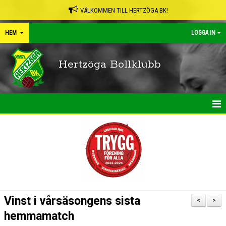
VÄLKOMMEN TILL HERTZÖGA BK!
HEM
LOGGA IN
Hertzöga Bollklubb
HEM
NYHETER
KALENDER
LEDARPÄRMEN
Vinst i vårsäsongens sista
<
>
SHOP
hemmamatch