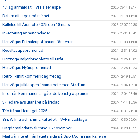
47 lag anmälda till VFFs seriespel
2025-03-14 12:14
Datum att lägga på minnet
2025-02-18 11:28
Kallelse till Årsmöte 2025 den 18 mars
2025-02-07 22:35
Inventering av matchkläder
2025-01-31 10:41
Hertzögas Futsalcup 4 januari för herrar
2025-01-03 11:00
Resultat tipspromenad
2024-12-31 14:02
Hertzöga säljer bingolotto till Nyår
2024-12-26 10:01
Hertzögas Nyårspromenad
2024-12-25 14:23
Retro T-shirt kommer idag fredag
2024-12-19 15:51
Hertzöga-julklappen i samarbete med Stadium
2024-12-04 13:18
Info från kommunen angående konstgräsplanen
2024-12-04 08:40
34 ledare avslutar året på fredag
2024-11-14 10:36
Trio tränar Herrlaget 2025
2024-10-31 21:18
Siri, Wilma och Emma kallade till VFF matchläger
2024-10-30 09:06
Ungdomsledaravslutning 15 november
2024-10-23 10:11
Mail går inte ut från lagets sida på SportAdmin när kallelse