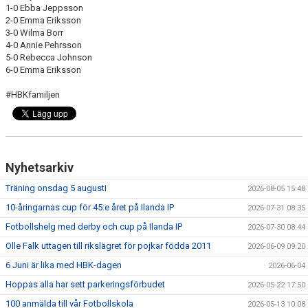
1-0 Ebba Jeppsson
2-0 Emma Eriksson
3-0 Wilma Borr
4-0 Annie Pehrsson
5-0 Rebecca Johnson
6-0 Emma Eriksson
#HBKfamiljen
Nyhetsarkiv
Träning onsdag 5 augusti
2026-08-05 15:48
10-åringarnas cup för 45:e året på Ilanda IP
2026-07-31 08:35
Fotbollshelg med derby och cup på Ilanda IP
2026-07-30 08:44
Olle Falk uttagen till rikslägret för pojkar födda 2011
2026-06-09 09:20
6 Juni är lika med HBK-dagen
2026-06-04
Hoppas alla har sett parkeringsförbudet
2026-05-22 17:50
100 anmälda till vår Fotbollskola
2026-05-13 10:08