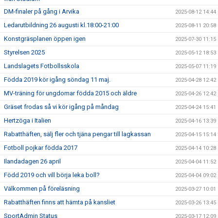
DM-finaler på gång i Arvika
2025-08-12 14:44
Ledarutbildning 26 augusti kl.18:00-21:00
2025-08-11 20:58
Konstgräsplanen öppen igen
2025-07-30 11:15
Styrelsen 2025
2025-05-12 18:53
Landslagets Fotbollsskola
2025-05-07 11:19
Födda 2019 kör igång söndag 11 maj.
2025-04-28 12:42
MV-träning för ungdomar födda 2015 och äldre
2025-04-26 12:42
Gräset frodas så vi kör igång på måndag
2025-04-24 15:41
Hertzöga i Italien
2025-04-16 13:39
Rabatthäften, sälj fler och tjäna pengar till lagkassan
2025-04-15 15:14
Fotboll pojkar födda 2017
2025-04-14 10:28
Ilandadagen 26 april
2025-04-04 11:52
Född 2019 och vill börja leka boll?
2025-04-04 09:02
Välkommen på föreläsning
2025-03-27 10:01
Rabatthäften finns att hämta på kansliet
2025-03-26 13:45
SportAdmin Status
2025-03-17 12:09