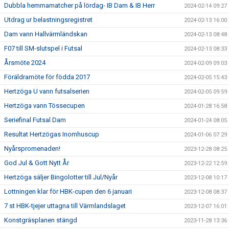
Dubbla hemmamatcher på lördag- IB Dam & IB Herr
2024-02-14 09:27
Utdrag ur belastningsregistret
2024-02-13 16:00
Dam vann Hallvärmländskan
2024-02-13 08:48
F07 till SM-slutspel i Futsal
2024-02-13 08:33
Årsmöte 2024
2024-02-09 09:03
Föräldramöte för födda 2017
2024-02-05 15:43
Hertzöga U vann futsalserien
2024-02-05 09:59
Hertzöga vann Tössecupen
2024-01-28 16:58
Seriefinal Futsal Dam
2024-01-24 08:05
Resultat Hertzögas Inomhuscup
2024-01-06 07:29
Nyårspromenaden!
2023-12-28 08:25
God Jul & Gott Nytt År
2023-12-22 12:59
Hertzöga säljer Bingolotter till Jul/Nyår
2023-12-08 10:17
Lottningen klar för HBK-cupen den 6 januari
2023-12-08 08:37
7 st HBK-tjejer uttagna till Värmlandslaget
2023-12-07 16:01
Konstgräsplanen stängd
2023-11-28 13:36