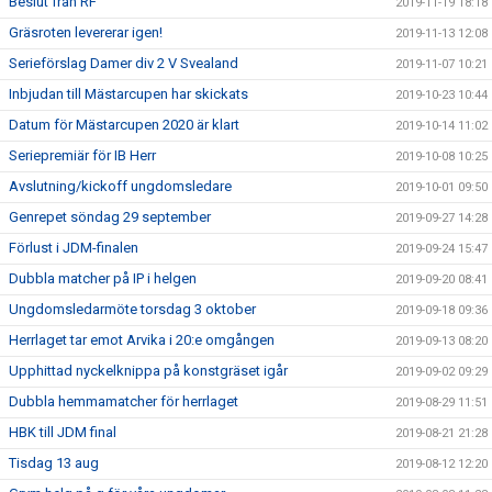
Beslut från RF
2019-11-19 18:18
Gräsroten levererar igen!
2019-11-13 12:08
Serieförslag Damer div 2 V Svealand
2019-11-07 10:21
Inbjudan till Mästarcupen har skickats
2019-10-23 10:44
Datum för Mästarcupen 2020 är klart
2019-10-14 11:02
Seriepremiär för IB Herr
2019-10-08 10:25
Avslutning/kickoff ungdomsledare
2019-10-01 09:50
Genrepet söndag 29 september
2019-09-27 14:28
Förlust i JDM-finalen
2019-09-24 15:47
Dubbla matcher på IP i helgen
2019-09-20 08:41
Ungdomsledarmöte torsdag 3 oktober
2019-09-18 09:36
Herrlaget tar emot Arvika i 20:e omgången
2019-09-13 08:20
Upphittad nyckelknippa på konstgräset igår
2019-09-02 09:29
Dubbla hemmamatcher för herrlaget
2019-08-29 11:51
HBK till JDM final
2019-08-21 21:28
Tisdag 13 aug
2019-08-12 12:20