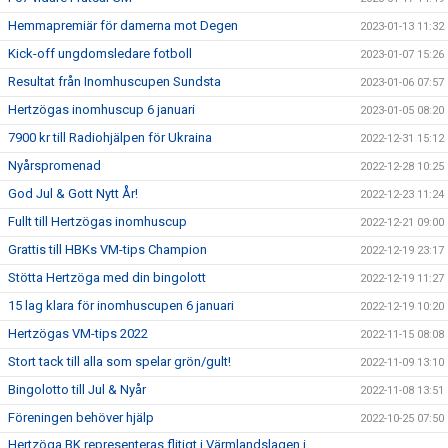
Hemmapremiär för damerna mot Degen
2023-01-13 11:32
Kick-off ungdomsledare fotboll
2023-01-07 15:26
Resultat från Inomhuscupen Sundsta
2023-01-06 07:57
Hertzögas inomhuscup 6 januari
2023-01-05 08:20
7900 kr till Radiohjälpen för Ukraina
2022-12-31 15:12
Nyårspromenad
2022-12-28 10:25
God Jul & Gott Nytt År!
2022-12-23 11:24
Fullt till Hertzögas inomhuscup
2022-12-21 09:00
Grattis till HBKs VM-tips Champion
2022-12-19 23:17
Stötta Hertzöga med din bingolott
2022-12-19 11:27
15 lag klara för inomhuscupen 6 januari
2022-12-19 10:20
Hertzögas VM-tips 2022
2022-11-15 08:08
Stort tack till alla som spelar grön/gult!
2022-11-09 13:10
Bingolotto till Jul & Nyår
2022-11-08 13:51
Föreningen behöver hjälp
2022-10-25 07:50
Hertzöga BK representeras flitigt i Värmlandslagen i