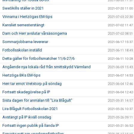
2021-08-20 11:37
SweSkills ställer in 2021
2021-07-20 11:00
Vinnarna i Hertzögas EM-tips
2021-07-03 22:30
Kansliet semesterstängt
2021-07-02 11:47
Dam och Herr avslutar vårsäsongerna
2021-07-02 08:51
Sommarjobbarna levererar
2021-06-17 15:37
Fotbollsskolan inställd
2021-06-11 18:49
Detta gäller för fotbollsmatcher 11/6-27/6
2021-06-11 10:28
Angående nya lokala råd från smittskydd Värmland
2021-06-09 15:43
Hertzöga BKs EM-tips
2021-06-07 14:53
Herr tar emot Vretstorp på söndag
2021-06-04 12:46
Fortsatt skadegörelse på IP
2021-06-04 12:42
Sista dagen för anmälan till "Lira Blågult"
2021-05-31 14:57
Lira Blågult Fotbollsskolan 2021
2021-05-26 10:37
Avstängt på IP ikväll onsdag
2021-05-26 09:11
Fortsatt ingen publik på Ilanda IP
2021-05-21 06:52
Senaste nytt om ungdomsfotbollen