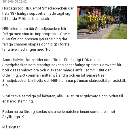
2018-06-08 22:42
FRISPARKEN
I lördags tog HBK emot Smedjebacken där
hela 187 härliga supportrar hade tagit sig
BLI MEDLEM
till Ilanda IP för en bra match.
HBK inleder bra där Smedjebacken blir
MATCHER
farliga med sina tre importspelare. Spelet
rullar fint och pressen ger utdelning där
KONTAKTER & LAG
farliga chanser skapas och tidigt i första
tar vi även ledningen med 1-0.
FÖRENINGSDOKUMENT_GAMLA
Andra halvlek fortskrider som första. Ett duktigt HBK och ett
Smedjebacken som ständigt söker sina tar farliga spelare. Försvaret får
SPONSORER
bort dessa väldigt bra och vi skapar många anfall som till slut ger
utdelning. 2-0 kommer i mitten på andra och en bit senare trean.
FÖRENINGSDOKUMENT
Smedjebacken blir trötta och HBK trummar på innan slutresultatet fastställ,
6-0.
Vi vill tacka samtliga på läktaren, alla 187 st. Ni är guldvärda och bidrar till
en härlig stämning.
Redan nu på lördag spelas sista seriematchen innan sommaren mot
Skyllbergs IK.
Målskyttar: