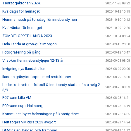
Hertzögakronan 2024!
2023-11-28 09:22
Kvaldags för herrlaget
2023-10-12 10:15
Hemmamatch på torsdag för innebandy herr
2023-10-10 10:12
Kval väntar för herrlaget
2023-10-09 12:26
ZOMBIELOPPET ILANDA 2023
2023-10-04 08:24
Hela Ilanda är grön-gult imorgon
2023-09-15 20:50
Fotografering på gång
2023-09-12 10:47
Vi söker fler innebandytjejer 12-13 år
2023-09-08 08:08
Invigning nya Ilandahallen
2023-08-29 20:00
Ilandas gräsytor öppna med restriktioner
2023-08-29 15:50
Ledar- och veteranfotboll & Innebandy startar nästa helg 2-
2023-08-25 08:33
3/9
F07 vann Lilla VM
2023-08-23 16:21
F09 vann cup i Hallsberg
2023-08-23 16:19
Kommunen byter belysningen på konstgräset
2023-08-23 14:05
Hertzögas VM-tips 2023 avgjort
2023-08-21 14:24
DM-finaler i helgen och framöver
2023-08-18 11:17