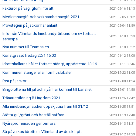
2021-02-18 10:39
Fakturor på väg, glöm inte att
2021-02-16 11:13
Medlemsavgift och verksamhetsavgift 2021
2021-02-05 10:02
Provstegen på jackor har anlänt
2021-02-04 11:59
Info från Värmlands Innebandyförbund om ev fortsatt
2021-01-18 15:23
seriespel
Nya nummer till Teamsales
2021-01-18 15:12
Konstgräset fredag 22/1 15:00
2021-01-12 13:08
Idrottshallarna håller fortsatt stängt, uppdaterad 13:16
2021-01-11 09:46
Kommunen stänger alla inomhuslokaler
2020-12-22 11:05
Rea på jackor
2020-12-08 11:24
Bingolotterna till jul och nyår har kommit till kansliet
2020-12-01 14:58
Tränarutbildning B Ungdom 2021
2020-11-26 12:42
Alla innebandymatcher uppskjutna fram till 31/12
2020-11-25 13:51
Stötta gul/grönt och beställ saffran
2020-11-19 17:40
Nyårspromenaden genomförs
2020-11-13 11:31
Så påverkas idrotten i Värmland av de skärpta
2020-11-12 14:23