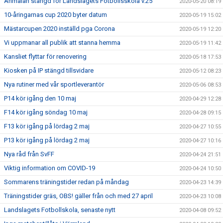
Anmälan stängd för Landslagets Fotbollsskola v.25
2020-05-20 08:19
10-åringarnas cup 2020 byter datum
2020-05-19 15:02
Mästarcupen 2020 inställd pga Corona
2020-05-19 12:20
Vi uppmanar all publik att stanna hemma
2020-05-19 11:42
Kansliet flyttar för renovering
2020-05-18 17:53
Kiosken på IP stängd tillsvidare
2020-05-12 08:23
Nya rutiner med vår sportleverantör
2020-05-06 08:53
P14 kör igång den 10 maj
2020-04-29 12:28
F14 kör igång söndag 10 maj
2020-04-28 09:15
F13 kör igång på lördag 2 maj
2020-04-27 10:55
P13 kör igång på lördag 2 maj
2020-04-27 10:16
Nya råd från SvFF
2020-04-24 21:51
Viktig information om COVID-19
2020-04-24 10:50
Sommarens träningstider redan på måndag
2020-04-23 14:39
Träningstider gräs, OBS! gäller från och med 27 april
2020-04-23 10:08
Landslagets Fotbollskola, senaste nytt
2020-04-08 09:52