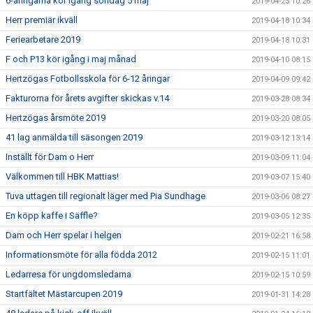
6-åringarna kör igång söndag 5 maj
2019-04-25 10:26
Herr premiär ikväll
2019-04-18 10:34
Feriearbetare 2019
2019-04-18 10:31
F och P13 kör igång i maj månad
2019-04-10 08:15
Hertzögas Fotbollsskola för 6-12 åringar
2019-04-09 09:42
Fakturorna för årets avgifter skickas v.14
2019-03-28 08:34
Hertzögas årsmöte 2019
2019-03-20 08:05
41 lag anmälda till säsongen 2019
2019-03-12 13:14
Inställt för Dam o Herr
2019-03-09 11:04
Välkommen till HBK Mattias!
2019-03-07 15:40
Tuva uttagen till regionalt läger med Pia Sundhage
2019-03-06 08:27
En köpp kaffe i Säffle?
2019-03-05 12:35
Dam och Herr spelar i helgen
2019-02-21 16:58
Informationsmöte för alla födda 2012
2019-02-15 11:01
Ledarresa för ungdomsledarna
2019-02-15 10:59
Startfältet Mästarcupen 2019
2019-01-31 14:28