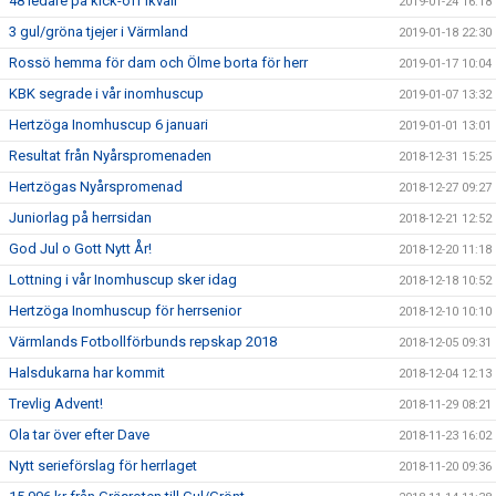
48 ledare på kick-off ikväll
2019-01-24 16:18
3 gul/gröna tjejer i Värmland
2019-01-18 22:30
Rossö hemma för dam och Ölme borta för herr
2019-01-17 10:04
KBK segrade i vår inomhuscup
2019-01-07 13:32
Hertzöga Inomhuscup 6 januari
2019-01-01 13:01
Resultat från Nyårspromenaden
2018-12-31 15:25
Hertzögas Nyårspromenad
2018-12-27 09:27
Juniorlag på herrsidan
2018-12-21 12:52
God Jul o Gott Nytt År!
2018-12-20 11:18
Lottning i vår Inomhuscup sker idag
2018-12-18 10:52
Hertzöga Inomhuscup för herrsenior
2018-12-10 10:10
Värmlands Fotbollförbunds repskap 2018
2018-12-05 09:31
Halsdukarna har kommit
2018-12-04 12:13
Trevlig Advent!
2018-11-29 08:21
Ola tar över efter Dave
2018-11-23 16:02
Nytt serieförslag för herrlaget
2018-11-20 09:36