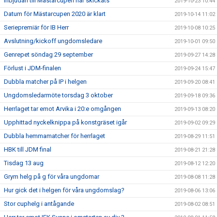
Inbjudan till Mästarcupen har skickats
2019-10-23 10:44
Datum för Mästarcupen 2020 är klart
2019-10-14 11:02
Seriepremiär för IB Herr
2019-10-08 10:25
Avslutning/kickoff ungdomsledare
2019-10-01 09:50
Genrepet söndag 29 september
2019-09-27 14:28
Förlust i JDM-finalen
2019-09-24 15:47
Dubbla matcher på IP i helgen
2019-09-20 08:41
Ungdomsledarmöte torsdag 3 oktober
2019-09-18 09:36
Herrlaget tar emot Arvika i 20:e omgången
2019-09-13 08:20
Upphittad nyckelknippa på konstgräset igår
2019-09-02 09:29
Dubbla hemmamatcher för herrlaget
2019-08-29 11:51
HBK till JDM final
2019-08-21 21:28
Tisdag 13 aug
2019-08-12 12:20
Grym helg på g för våra ungdomar
2019-08-08 11:28
Hur gick det i helgen för våra ungdomslag?
2019-08-06 13:06
Stor cuphelg i antågande
2019-08-02 08:51