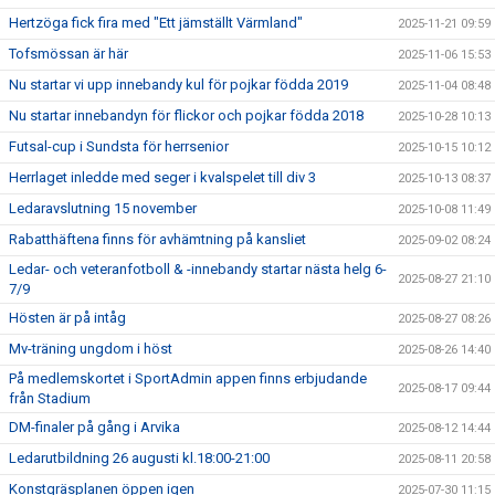
Hertzöga fick fira med "Ett jämställt Värmland"
2025-11-21 09:59
Tofsmössan är här
2025-11-06 15:53
Nu startar vi upp innebandy kul för pojkar födda 2019
2025-11-04 08:48
Nu startar innebandyn för flickor och pojkar födda 2018
2025-10-28 10:13
Futsal-cup i Sundsta för herrsenior
2025-10-15 10:12
Herrlaget inledde med seger i kvalspelet till div 3
2025-10-13 08:37
Ledaravslutning 15 november
2025-10-08 11:49
Rabatthäftena finns för avhämtning på kansliet
2025-09-02 08:24
Ledar- och veteranfotboll & -innebandy startar nästa helg 6-
2025-08-27 21:10
7/9
Hösten är på intåg
2025-08-27 08:26
Mv-träning ungdom i höst
2025-08-26 14:40
På medlemskortet i SportAdmin appen finns erbjudande
2025-08-17 09:44
från Stadium
DM-finaler på gång i Arvika
2025-08-12 14:44
Ledarutbildning 26 augusti kl.18:00-21:00
2025-08-11 20:58
Konstgräsplanen öppen igen
2025-07-30 11:15