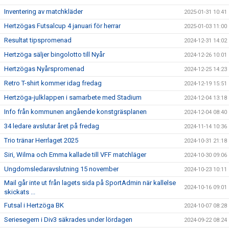
Inventering av matchkläder
2025-01-31 10:41
Hertzögas Futsalcup 4 januari för herrar
2025-01-03 11:00
Resultat tipspromenad
2024-12-31 14:02
Hertzöga säljer bingolotto till Nyår
2024-12-26 10:01
Hertzögas Nyårspromenad
2024-12-25 14:23
Retro T-shirt kommer idag fredag
2024-12-19 15:51
Hertzöga-julklappen i samarbete med Stadium
2024-12-04 13:18
Info från kommunen angående konstgräsplanen
2024-12-04 08:40
34 ledare avslutar året på fredag
2024-11-14 10:36
Trio tränar Herrlaget 2025
2024-10-31 21:18
Siri, Wilma och Emma kallade till VFF matchläger
2024-10-30 09:06
Ungdomsledaravslutning 15 november
2024-10-23 10:11
Mail går inte ut från lagets sida på SportAdmin när kallelse
2024-10-16 09:01
skickats ...
Futsal i Hertzöga BK
2024-10-07 08:28
Seriesegern i Div3 säkrades under lördagen
2024-09-22 08:24