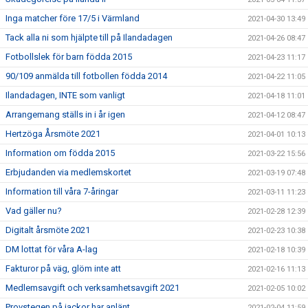
Inga matcher före 17/5 i Värmland
2021-04-30 13:49
Tack alla ni som hjälpte till på Ilandadagen
2021-04-26 08:47
Fotbollslek för barn födda 2015
2021-04-23 11:17
90/109 anmälda till fotbollen födda 2014
2021-04-22 11:05
Ilandadagen, INTE som vanligt
2021-04-18 11:01
Arrangemang ställs in i år igen
2021-04-12 08:47
Hertzöga Årsmöte 2021
2021-04-01 10:13
Information om födda 2015
2021-03-22 15:56
Erbjudanden via medlemskortet
2021-03-19 07:48
Information till våra 7-åringar
2021-03-11 11:23
Vad gäller nu?
2021-02-28 12:39
Digitalt årsmöte 2021
2021-02-23 10:38
DM lottat för våra A-lag
2021-02-18 10:39
Fakturor på väg, glöm inte att
2021-02-16 11:13
Medlemsavgift och verksamhetsavgift 2021
2021-02-05 10:02
Provstegen på jackor har anlänt
2021-02-04 11:59