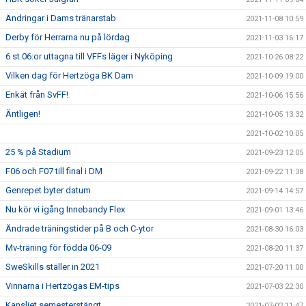
Ändringar i Dams tränarstab
2021-11-08 10:59
Derby för Herrarna nu på lördag
2021-11-03 16:17
6 st 06:or uttagna till VFFs läger i Nyköping
2021-10-26 08:22
Vilken dag för Hertzöga BK Dam
2021-10-09 19:00
Enkät från SvFF!
2021-10-06 15:56
Äntligen!
2021-10-05 13:32
2021-10-02 10:05
25 % på Stadium
2021-09-23 12:05
F06 och F07 till final i DM
2021-09-22 11:38
Genrepet byter datum
2021-09-14 14:57
Nu kör vi igång Innebandy Flex
2021-09-01 13:46
Ändrade träningstider på B och C-ytor
2021-08-30 16:03
Mv-träning för födda 06-09
2021-08-20 11:37
SweSkills ställer in 2021
2021-07-20 11:00
Vinnarna i Hertzögas EM-tips
2021-07-03 22:30
Kansliet semesterstängt
2021-07-02 11:47