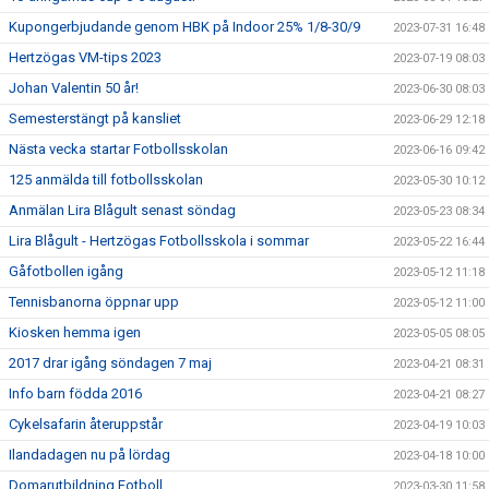
Kupongerbjudande genom HBK på Indoor 25% 1/8-30/9
2023-07-31 16:48
Hertzögas VM-tips 2023
2023-07-19 08:03
Johan Valentin 50 år!
2023-06-30 08:03
Semesterstängt på kansliet
2023-06-29 12:18
Nästa vecka startar Fotbollsskolan
2023-06-16 09:42
125 anmälda till fotbollsskolan
2023-05-30 10:12
Anmälan Lira Blågult senast söndag
2023-05-23 08:34
Lira Blågult - Hertzögas Fotbollsskola i sommar
2023-05-22 16:44
Gåfotbollen igång
2023-05-12 11:18
Tennisbanorna öppnar upp
2023-05-12 11:00
Kiosken hemma igen
2023-05-05 08:05
2017 drar igång söndagen 7 maj
2023-04-21 08:31
Info barn födda 2016
2023-04-21 08:27
Cykelsafarin återuppstår
2023-04-19 10:03
Ilandadagen nu på lördag
2023-04-18 10:00
Domarutbildning Fotboll
2023-03-30 11:58