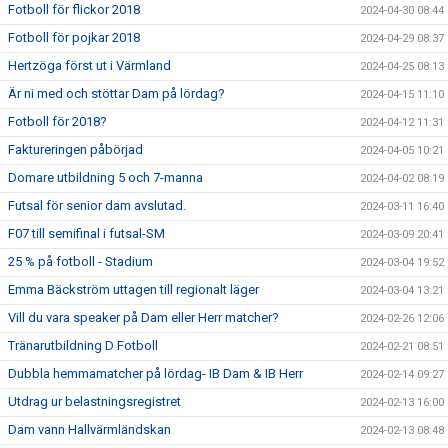
Fotboll för flickor 2018
2024-04-30 08:44
Fotboll för pojkar 2018
2024-04-29 08:37
Hertzöga först ut i Värmland
2024-04-25 08:13
Är ni med och stöttar Dam på lördag?
2024-04-15 11:10
Fotboll för 2018?
2024-04-12 11:31
Faktureringen påbörjad
2024-04-05 10:21
Domare utbildning 5 och 7-manna
2024-04-02 08:19
Futsal för senior dam avslutad.
2024-03-11 16:40
F07 till semifinal i futsal-SM
2024-03-09 20:41
25 % på fotboll - Stadium
2024-03-04 19:52
Emma Bäckström uttagen till regionalt läger
2024-03-04 13:21
Vill du vara speaker på Dam eller Herr matcher?
2024-02-26 12:06
Tränarutbildning D Fotboll
2024-02-21 08:51
Dubbla hemmamatcher på lördag- IB Dam & IB Herr
2024-02-14 09:27
Utdrag ur belastningsregistret
2024-02-13 16:00
Dam vann Hallvärmländskan
2024-02-13 08:48