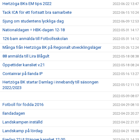
Hertzöga BKs EM tips 2022
2022-06-22 13:47
Tack ICA för ett fortsatt bra samarbete
2022-06-15 10:24
Sjung om studentens lyckliga dag
2022-06-09 12:53
Nationaldagen = HBK-dagen 12-18
2022-05-31 14:17
126 barn anmälda till Fotbollsskolan
2022-05-31 14:12
Många från Hertzöga BK på Regionalt utvecklingsläger
2022-05-26 12:24
88 anmälda till Lira Blågult
2022-05-18 08:38
Öppettider kansliet v.21
2022-05-18 08:24
Containrar på Ilanda IP
2022-05-16 13:27
Hertzöga BK startar Damlag i innebandy till säsongen
2022-05-12 11:13
2022/2023
2022-05-09 08:07
Fotboll för födda 2016
2022-04-29 08:10
Ilandadagen
2022-04-23 20:27
Landskampen inställd
2022-04-22 21:07
Landskamp på lördag
2022-04-21 18:08
Fredag 22/4 Stänger kansliet 12.00
2022-04-21 14:23