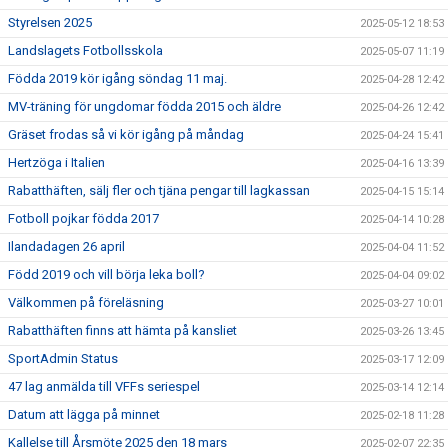
Styrelsen 2025
2025-05-12 18:53
Landslagets Fotbollsskola
2025-05-07 11:19
Födda 2019 kör igång söndag 11 maj.
2025-04-28 12:42
MV-träning för ungdomar födda 2015 och äldre
2025-04-26 12:42
Gräset frodas så vi kör igång på måndag
2025-04-24 15:41
Hertzöga i Italien
2025-04-16 13:39
Rabatthäften, sälj fler och tjäna pengar till lagkassan
2025-04-15 15:14
Fotboll pojkar födda 2017
2025-04-14 10:28
Ilandadagen 26 april
2025-04-04 11:52
Född 2019 och vill börja leka boll?
2025-04-04 09:02
Välkommen på föreläsning
2025-03-27 10:01
Rabatthäften finns att hämta på kansliet
2025-03-26 13:45
SportAdmin Status
2025-03-17 12:09
47 lag anmälda till VFFs seriespel
2025-03-14 12:14
Datum att lägga på minnet
2025-02-18 11:28
Kallelse till Årsmöte 2025 den 18 mars
2025-02-07 22:35