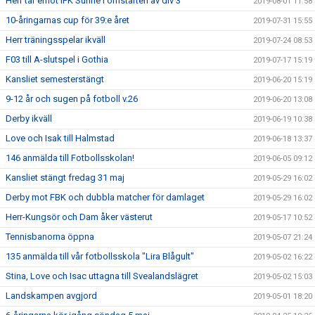
Herr tar emot IFK Sunne i omstarten av div 3
2019-08-01 11:58
10-åringarnas cup för 39:e året
2019-07-31 15:55
Herr träningsspelar ikväll
2019-07-24 08:53
F03 till A-slutspel i Gothia
2019-07-17 15:19
Kansliet semesterstängt
2019-06-20 15:19
9-12 år och sugen på fotboll v.26
2019-06-20 13:08
Derby ikväll
2019-06-19 10:38
Love och Isak till Halmstad
2019-06-18 13:37
146 anmälda till Fotbollsskolan!
2019-06-05 09:12
Kansliet stängt fredag 31 maj
2019-05-29 16:02
Derby mot FBK och dubbla matcher för damlaget
2019-05-29 16:02
Herr-Kungsör och Dam åker västerut
2019-05-17 10:52
Tennisbanorna öppna
2019-05-07 21:24
135 anmälda till vår fotbollsskola "Lira Blågult"
2019-05-02 16:22
Stina, Love och Isac uttagna till Svealandslägret
2019-05-02 15:03
Landskampen avgjord
2019-05-01 18:20