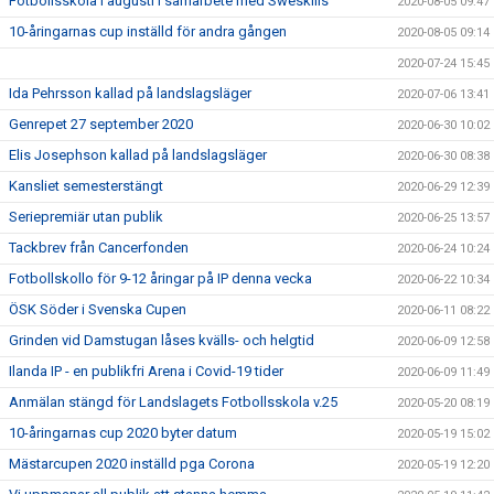
Fotbollsskola i augusti i samarbete med Sweskills
2020-08-05 09:47
10-åringarnas cup inställd för andra gången
2020-08-05 09:14
2020-07-24 15:45
Ida Pehrsson kallad på landslagsläger
2020-07-06 13:41
Genrepet 27 september 2020
2020-06-30 10:02
Elis Josephson kallad på landslagsläger
2020-06-30 08:38
Kansliet semesterstängt
2020-06-29 12:39
Seriepremiär utan publik
2020-06-25 13:57
Tackbrev från Cancerfonden
2020-06-24 10:24
Fotbollskollo för 9-12 åringar på IP denna vecka
2020-06-22 10:34
ÖSK Söder i Svenska Cupen
2020-06-11 08:22
Grinden vid Damstugan låses kvälls- och helgtid
2020-06-09 12:58
Ilanda IP - en publikfri Arena i Covid-19 tider
2020-06-09 11:49
Anmälan stängd för Landslagets Fotbollsskola v.25
2020-05-20 08:19
10-åringarnas cup 2020 byter datum
2020-05-19 15:02
Mästarcupen 2020 inställd pga Corona
2020-05-19 12:20