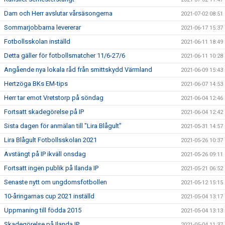
Dam och Herr avslutar vårsäsongerna
2021-07-02 08:51
Sommarjobbarna levererar
2021-06-17 15:37
Fotbollsskolan inställd
2021-06-11 18:49
Detta gäller för fotbollsmatcher 11/6-27/6
2021-06-11 10:28
Angående nya lokala råd från smittskydd Värmland
2021-06-09 15:43
Hertzöga BKs EM-tips
2021-06-07 14:53
Herr tar emot Vretstorp på söndag
2021-06-04 12:46
Fortsatt skadegörelse på IP
2021-06-04 12:42
Sista dagen för anmälan till "Lira Blågult"
2021-05-31 14:57
Lira Blågult Fotbollsskolan 2021
2021-05-26 10:37
Avstängt på IP ikväll onsdag
2021-05-26 09:11
Fortsatt ingen publik på Ilanda IP
2021-05-21 06:52
Senaste nytt om ungdomsfotbollen
2021-05-12 15:15
10-åringarnas cup 2021 inställd
2021-05-04 13:17
Uppmaning till födda 2015
2021-05-04 13:13
Skadegörelse på Ilanda IP
2021-05-04 11:37