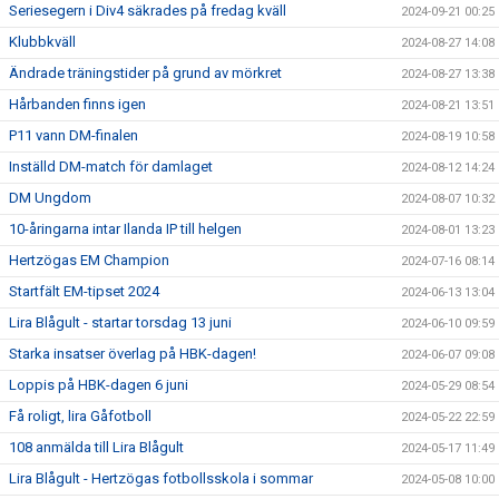
Seriesegern i Div4 säkrades på fredag kväll
2024-09-21 00:25
Klubbkväll
2024-08-27 14:08
Ändrade träningstider på grund av mörkret
2024-08-27 13:38
Hårbanden finns igen
2024-08-21 13:51
P11 vann DM-finalen
2024-08-19 10:58
Inställd DM-match för damlaget
2024-08-12 14:24
DM Ungdom
2024-08-07 10:32
10-åringarna intar Ilanda IP till helgen
2024-08-01 13:23
Hertzögas EM Champion
2024-07-16 08:14
Startfält EM-tipset 2024
2024-06-13 13:04
Lira Blågult - startar torsdag 13 juni
2024-06-10 09:59
Starka insatser överlag på HBK-dagen!
2024-06-07 09:08
Loppis på HBK-dagen 6 juni
2024-05-29 08:54
Få roligt, lira Gåfotboll
2024-05-22 22:59
108 anmälda till Lira Blågult
2024-05-17 11:49
Lira Blågult - Hertzögas fotbollsskola i sommar
2024-05-08 10:00