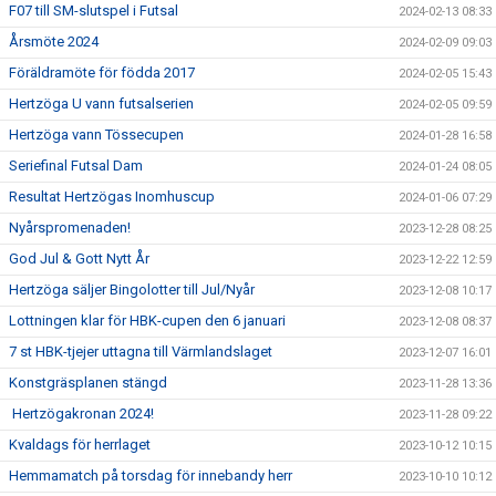
F07 till SM-slutspel i Futsal
2024-02-13 08:33
Årsmöte 2024
2024-02-09 09:03
Föräldramöte för födda 2017
2024-02-05 15:43
Hertzöga U vann futsalserien
2024-02-05 09:59
Hertzöga vann Tössecupen
2024-01-28 16:58
Seriefinal Futsal Dam
2024-01-24 08:05
Resultat Hertzögas Inomhuscup
2024-01-06 07:29
Nyårspromenaden!
2023-12-28 08:25
God Jul & Gott Nytt År
2023-12-22 12:59
Hertzöga säljer Bingolotter till Jul/Nyår
2023-12-08 10:17
Lottningen klar för HBK-cupen den 6 januari
2023-12-08 08:37
7 st HBK-tjejer uttagna till Värmlandslaget
2023-12-07 16:01
Konstgräsplanen stängd
2023-11-28 13:36
Hertzögakronan 2024!
2023-11-28 09:22
Kvaldags för herrlaget
2023-10-12 10:15
Hemmamatch på torsdag för innebandy herr
2023-10-10 10:12