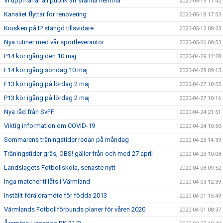
Vi uppmanar all publik att stanna hemma
2020-05-19 11:42
Kansliet flyttar för renovering
2020-05-18 17:53
Kiosken på IP stängd tillsvidare
2020-05-12 08:23
Nya rutiner med vår sportleverantör
2020-05-06 08:53
P14 kör igång den 10 maj
2020-04-29 12:28
F14 kör igång söndag 10 maj
2020-04-28 09:15
F13 kör igång på lördag 2 maj
2020-04-27 10:55
P13 kör igång på lördag 2 maj
2020-04-27 10:16
Nya råd från SvFF
2020-04-24 21:51
Viktig information om COVID-19
2020-04-24 10:50
Sommarens träningstider redan på måndag
2020-04-23 14:39
Träningstider gräs, OBS! gäller från och med 27 april
2020-04-23 10:08
Landslagets Fotbollskola, senaste nytt
2020-04-08 09:52
Inga matcher tillåts i Värmland
2020-04-03 12:39
Inställt föräldramöte för födda 2013
2020-04-01 15:49
Värmlands Fotbollförbunds planer för våren 2020
2020-04-01 08:37