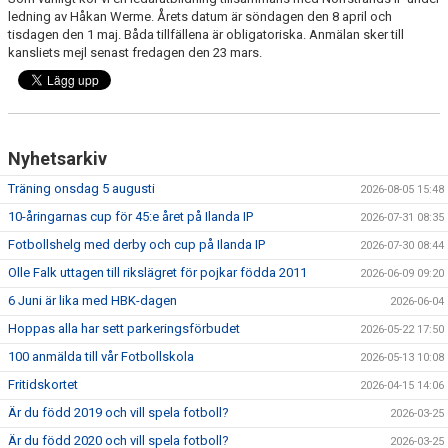
FRISPARKEN
ledning av Håkan Werme. Årets datum är söndagen den 8 april och
tisdagen den 1 maj. Båda tillfällena är obligatoriska. Anmälan sker till
kansliets mejl senast fredagen den 23 mars.
BLI MEDLEM
MATCHER
KONTAKTER & LAG
Nyhetsarkiv
FÖRENINGSDOKUMENT_GAMLA
Träning onsdag 5 augusti
2026-08-05 15:48
10-åringarnas cup för 45:e året på Ilanda IP
2026-07-31 08:35
SPONSORER
Fotbollshelg med derby och cup på Ilanda IP
2026-07-30 08:44
Olle Falk uttagen till rikslägret för pojkar födda 2011
FÖRENINGSDOKUMENT
2026-06-09 09:20
6 Juni är lika med HBK-dagen
2026-06-04
Hoppas alla har sett parkeringsförbudet
2026-05-22 17:50
100 anmälda till vår Fotbollskola
2026-05-13 10:08
Fritidskortet
2026-04-15 14:06
Är du född 2019 och vill spela fotboll?
2026-03-25
Är du född 2020 och vill spela fotboll?
2026-03-25