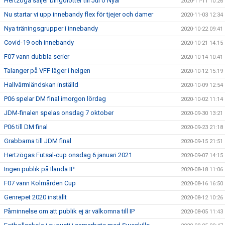
Hertzöga säljer bingolotter till Jul o Nyår
2020-11-11 10:26
Nu startar vi upp innebandy flex för tjejer och damer
2020-11-03 12:34
Nya träningsgrupper i innebandy
2020-10-22 09:41
Covid-19 och innebandy
2020-10-21 14:15
F07 vann dubbla serier
2020-10-14 10:41
Talanger på VFF läger i helgen
2020-10-12 15:19
Hallvärmländskan inställd
2020-10-09 12:54
P06 spelar DM final imorgon lördag
2020-10-02 11:14
JDM-finalen spelas onsdag 7 oktober
2020-09-30 13:21
P06 till DM final
2020-09-23 21:18
Grabbarna till JDM final
2020-09-15 21:51
Hertzögas Futsal-cup onsdag 6 januari 2021
2020-09-07 14:15
Ingen publik på Ilanda IP
2020-08-18 11:06
F07 vann Kolmården Cup
2020-08-16 16:50
Genrepet 2020 inställt
2020-08-12 10:26
Påminnelse om att publik ej är välkomna till IP
2020-08-05 11:43