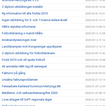
Årsmöte Hertzöga BK 31/3
2020-03-27 10:40
C diplom utbildningen inställd
2020-03-26 14:54
Ny information till alla födda 2013
2020-03-26 14:21
Ingen utbildning för 5- och 7-manna ledare ikväll
2020-03-25 14:15
HBKs styrelse informerar
2020-03-19 08:15
Fotbollsträning o match tillåts
2020-03-13 15:08
Innebandysäsongen över
2020-03-12 21:16
Landskampen mot Kongsvinger uppskjuten
2020-03-12 16:19
C-diplom utbildning för fotbollstränare
2020-03-09 15:46
Född 2013 och vill spela fotboll
2020-03-09 10:08
43 anmälda HBK-lag till seriespel
2020-03-06 09:04
Fakturor på gång
2020-03-05 09:52
Ursäkta fakturaproblemen
2020-02-27 13:13
Feriearbete Karlstad Kommun/Hertzöga BK
2020-01-29 12:59
Medlems- och verksamhetsavgifter 2020
2020-01-29 08:19
Love uttagen till SvFF regionala läger
2020-01-22 13:42