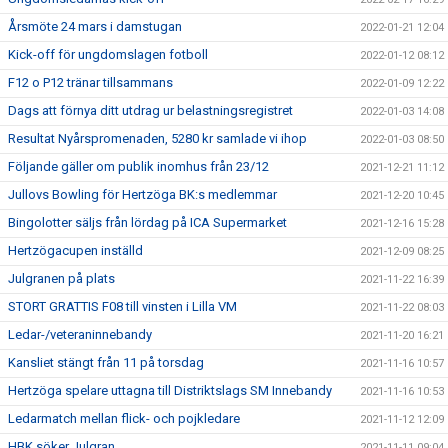
Årsmöte 24 mars i damstugan
2022-01-21 12:04
Kick-off för ungdomslagen fotboll
2022-01-12 08:12
F12 o P12 tränar tillsammans
2022-01-09 12:22
Dags att förnya ditt utdrag ur belastningsregistret
2022-01-03 14:08
Resultat Nyårspromenaden, 5280 kr samlade vi ihop
2022-01-03 08:50
Följande gäller om publik inomhus från 23/12
2021-12-21 11:12
Jullovs Bowling för Hertzöga BK:s medlemmar
2021-12-20 10:45
Bingolotter säljs från lördag på ICA Supermarket
2021-12-16 15:28
Hertzögacupen inställd
2021-12-09 08:25
Julgranen på plats
2021-11-22 16:39
STORT GRATTIS F08 till vinsten i Lilla VM
2021-11-22 08:03
Ledar-/veteraninnebandy
2021-11-20 16:21
Kansliet stängt från 11 på torsdag
2021-11-16 10:57
Hertzöga spelare uttagna till Distriktslags SM Innebandy
2021-11-16 10:53
Ledarmatch mellan flick- och pojkledare
2021-11-12 12:09
HBK söker Julgran
2021-11-11 09:04