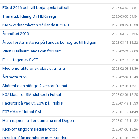
Född 2016 och vill börja spela fotboll
2023-03-30 09:57
Tränarutbildning D i HBKs regi
2023-03-30 09:54
Kioskverksamheten på Ilanda IP 2023
2023-03-24 11:33
Årsmötet 2023
2023-03-17 08:26
Årets första matcher på Ilandas konstgräs till helgen
2023-03-15 15:22
Vinst I Hallvärmländskan för Dam
2023-02-26 22:09
Ella uttagen av SvFF!
2023-02-18 09:18
Medlemsfakturor skickas ut till alla
2023-02-08 13:30
Årsmöte 2023
2023-02-08 11:49
Skåreskolan stängd 2 veckor framåt
2023-02-06 13:31
F07 klara för SM-slutspel i Futsal
2023-02-06 12:25
Fakturor på väg ut! 20% på Friskis!
2023-01-19 11:33
F07 vidare i futsal-SM
2023-01-17 14:49
Hemmapremiär för damerna mot Degen
2023-01-13 11:32
Kick-off ungdomsledare fotboll
2023-01-07 15:26
Resultat från Inomhuscupen Sundsta
2023-01-06 07:57