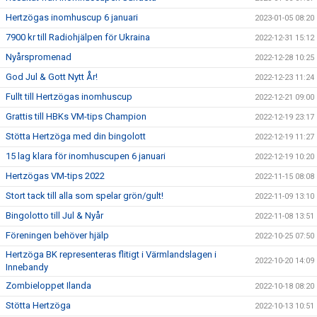
Hertzögas inomhuscup 6 januari
2023-01-05 08:20
7900 kr till Radiohjälpen för Ukraina
2022-12-31 15:12
Nyårspromenad
2022-12-28 10:25
God Jul & Gott Nytt År!
2022-12-23 11:24
Fullt till Hertzögas inomhuscup
2022-12-21 09:00
Grattis till HBKs VM-tips Champion
2022-12-19 23:17
Stötta Hertzöga med din bingolott
2022-12-19 11:27
15 lag klara för inomhuscupen 6 januari
2022-12-19 10:20
Hertzögas VM-tips 2022
2022-11-15 08:08
Stort tack till alla som spelar grön/gult!
2022-11-09 13:10
Bingolotto till Jul & Nyår
2022-11-08 13:51
Föreningen behöver hjälp
2022-10-25 07:50
Hertzöga BK representeras flitigt i Värmlandslagen i
2022-10-20 14:09
Innebandy
Zombieloppet Ilanda
2022-10-18 08:20
Stötta Hertzöga
2022-10-13 10:51