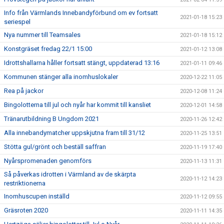
Info från Värmlands Innebandyförbund om ev fortsatt
2021-01-18 15:23
seriespel
Nya nummer till Teamsales
2021-01-18 15:12
Konstgräset fredag 22/1 15:00
2021-01-12 13:08
Idrottshallarna håller fortsatt stängt, uppdaterad 13:16
2021-01-11 09:46
Kommunen stänger alla inomhuslokaler
2020-12-22 11:05
Rea på jackor
2020-12-08 11:24
Bingolotterna till jul och nyår har kommit till kansliet
2020-12-01 14:58
Tränarutbildning B Ungdom 2021
2020-11-26 12:42
Alla innebandymatcher uppskjutna fram till 31/12
2020-11-25 13:51
Stötta gul/grönt och beställ saffran
2020-11-19 17:40
Nyårspromenaden genomförs
2020-11-13 11:31
Så påverkas idrotten i Värmland av de skärpta
2020-11-12 14:23
restriktionerna
Inomhuscupen inställd
2020-11-12 09:55
Gräsroten 2020
2020-11-11 14:35