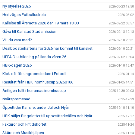
Ny styrelse 2026
2026-03-23 19:50
Hertzögas Fotbollsskola
2026-03-02
Kallelse till Årsmöte 2026 den 19 mars 18.00
2026-02-22 08:57
Gåva till Karlstad Stadsmission
2026-02-13 10:13
Vill du vara med?
2026-02-10 20:31
Dealboosterhäftena för 2026 har kommit till kansliet
2026-02-10 20:21
UEFA D-utbildning på Ilanda våren 26
2026-02-02 16:04
HBK-dagen 2026
2026-01-18 13:47
Kick-off för ungdomsledare i Fotboll
2026-01-14
Resultat från HBK Inomhuscup 20260106
2026-01-05 14:51
Äntligen fullt i herrarnas inomhuscup
2025-12-30 09:03
Nyårspromenad
2025-12-29
Öppettider Kansliet under Jul och Nyår
2025-12-18 11:10
HBK säljer Bingolotter till uppesittarkvällen och Nyår
2025-12-17
Fakturor och Fritidskortet
2025-11-24
Skåre och Musikhjälpen
2025-11-24