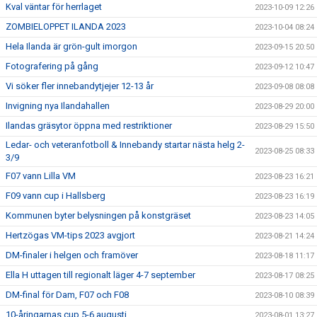
Kval väntar för herrlaget
2023-10-09 12:26
ZOMBIELOPPET ILANDA 2023
2023-10-04 08:24
Hela Ilanda är grön-gult imorgon
2023-09-15 20:50
Fotografering på gång
2023-09-12 10:47
Vi söker fler innebandytjejer 12-13 år
2023-09-08 08:08
Invigning nya Ilandahallen
2023-08-29 20:00
Ilandas gräsytor öppna med restriktioner
2023-08-29 15:50
Ledar- och veteranfotboll & Innebandy startar nästa helg 2-
2023-08-25 08:33
3/9
F07 vann Lilla VM
2023-08-23 16:21
F09 vann cup i Hallsberg
2023-08-23 16:19
Kommunen byter belysningen på konstgräset
2023-08-23 14:05
Hertzögas VM-tips 2023 avgjort
2023-08-21 14:24
DM-finaler i helgen och framöver
2023-08-18 11:17
Ella H uttagen till regionalt läger 4-7 september
2023-08-17 08:25
DM-final för Dam, F07 och F08
2023-08-10 08:39
10-åringarnas cup 5-6 augusti
2023-08-01 13:27