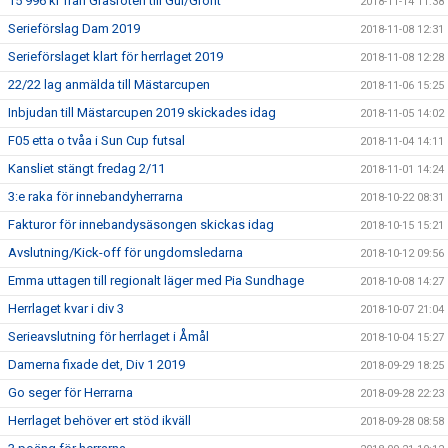
15 996 kr från Gräsroten till Gul/Grönt
2018-11-14 11:38
Serieförslag Dam 2019
2018-11-08 12:31
Serieförslaget klart för herrlaget 2019
2018-11-08 12:28
22/22 lag anmälda till Mästarcupen
2018-11-06 15:25
Inbjudan till Mästarcupen 2019 skickades idag
2018-11-05 14:02
F05 etta o tvåa i Sun Cup futsal
2018-11-04 14:11
Kansliet stängt fredag 2/11
2018-11-01 14:24
3:e raka för innebandyherrarna
2018-10-22 08:31
Fakturor för innebandysäsongen skickas idag
2018-10-15 15:21
Avslutning/Kick-off för ungdomsledarna
2018-10-12 09:56
Emma uttagen till regionalt läger med Pia Sundhage
2018-10-08 14:27
Herrlaget kvar i div 3
2018-10-07 21:04
Serieavslutning för herrlaget i Åmål
2018-10-04 15:27
Damerna fixade det, Div 1 2019
2018-09-29 18:25
Go seger för Herrarna
2018-09-28 22:23
Herrlaget behöver ert stöd ikväll
2018-09-28 08:58