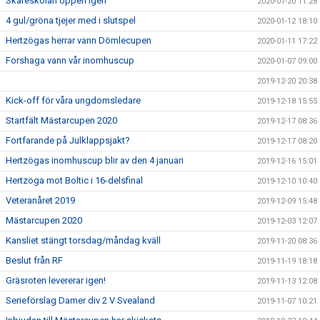
Skåreskolan öppen igen
2020-01-20 11:28
4 gul/gröna tjejer med i slutspel
2020-01-12 18:10
Hertzögas herrar vann Dömlecupen
2020-01-11 17:22
Forshaga vann vår inomhuscup
2020-01-07 09:00
2019-12-20 20:38
Kick-off för våra ungdomsledare
2019-12-18 15:55
Startfält Mästarcupen 2020
2019-12-17 08:36
Fortfarande på Julklappsjakt?
2019-12-17 08:20
Hertzögas inomhuscup blir av den 4 januari
2019-12-16 15:01
Hertzöga mot Boltic i 16-delsfinal
2019-12-10 10:40
Veteranåret 2019
2019-12-09 15:48
Mästarcupen 2020
2019-12-03 12:07
Kansliet stängt torsdag/måndag kväll
2019-11-20 08:36
Beslut från RF
2019-11-19 18:18
Gräsroten levererar igen!
2019-11-13 12:08
Serieförslag Damer div 2 V Svealand
2019-11-07 10:21