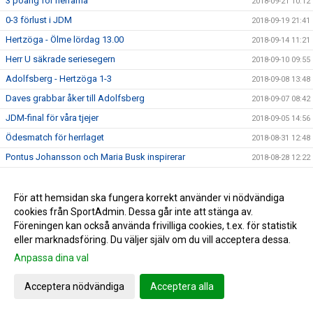
3 poäng för herrarna
2018-09-21 10:12
0-3 förlust i JDM
2018-09-19 21:41
Hertzöga - Ölme lördag 13.00
2018-09-14 11:21
Herr U säkrade seriesegern
2018-09-10 09:55
Adolfsberg - Hertzöga 1-3
2018-09-08 13:48
Daves grabbar åker till Adolfsberg
2018-09-07 08:42
JDM-final för våra tjejer
2018-09-05 14:56
Ödesmatch för herrlaget
2018-08-31 12:48
Pontus Johansson och Maria Busk inspirerar
2018-08-28 12:22
Utlottade priser från Målkronan
2018-08-20 08:33
Tung förlust för herrlaget mot FF
För att hemsidan ska fungera korrekt använder vi nödvändiga
2018-08-18 15:00
cookies från SportAdmin. Dessa går inte att stänga av.
Hertzögakronan Lördag 18/8
2018-08-13 09:19
Föreningen kan också använda frivilliga cookies, t.ex. för statistik
Seger 2-1 mot Bosna 92
2018-08-09 11:29
eller marknadsföring. Du väljer själv om du vill acceptera dessa.
Mv utbildning flyttad
2018-08-07 17:34
Anpassa dina val
10-åringarnas Cup 2018
2018-08-07 08:50
Acceptera nödvändiga
Acceptera alla
Japan tränar på Ilanda IP
2018-08-06 14:23