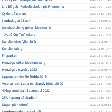
Lira Blågult - Fotbollsskolan på IP i sommar
2022-04-21 10:35
Cyklar på arenan
2022-04-12 10:54
Ilandadagen 23 april
2022-04-12 08:39
Swishbetalning gäller i kiosken i år
2022-04-11 15:30
10% på City Trafikskola
2022-04-07 14:48
Kanslichefen fyller 50 år
2022-04-06 08:17
Kansliet stängt
2022-03-30 10:47
Frisparken
2022-03-27 23:32
Hertzöga söker kioskansvarig
2022-03-25 11:46
Hertzögas styrelse 2022
2022-03-25 08:44
Uppstartsmöte för födda 2015
2022-03-14 13:23
Veteran- och Ledar-innebandy börjar 20:00
2022-03-11 14:26
49 lag anmälda till seriespel 2022
2022-03-11 13:32
25% kupong på Stadium
2022-03-10 13:57
Sugen på motion?
2022-02-25 05:51
Ungdomsledarnas kick-off
2022-02-17 16:29