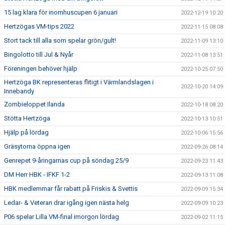
15 lag klara för inomhuscupen 6 januari
2022-12-19 10:20
Hertzögas VM-tips 2022
2022-11-15 08:08
Stort tack till alla som spelar grön/gult!
2022-11-09 13:10
Bingolotto till Jul & Nyår
2022-11-08 13:51
Föreningen behöver hjälp
2022-10-25 07:50
Hertzöga BK representeras flitigt i Värmlandslagen i
2022-10-20 14:09
Innebandy
Zombieloppet Ilanda
2022-10-18 08:20
Stötta Hertzöga
2022-10-13 10:51
Hjälp på lördag
2022-10-06 15:56
Gräsytorna öppna igen
2022-09-26 08:14
Genrepet 9-åringarnas cup på söndag 25/9
2022-09-23 11:43
DM Herr HBK - IFKF 1-2
2022-09-13 11:08
HBK medlemmar får rabatt på Friskis & Svettis
2022-09-09 15:34
Ledar- & Veteran drar igång igen nästa helg
2022-09-09 10:23
P06 spelar Lilla VM-final imorgon lördag
2022-09-02 11:15