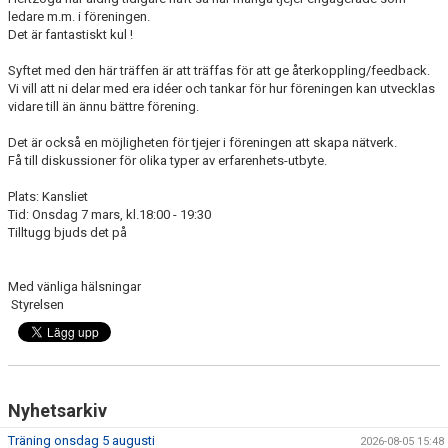
FRISPARKEN
ledare m.m. i föreningen.
Det är fantastiskt kul !
BLI MEDLEM
Syftet med den här träffen är att träffas för att ge återkoppling/feedback.
Vi vill att ni delar med era idéer och tankar för hur föreningen kan utvecklas
MATCHER
vidare till än ännu bättre förening.
Det är också en möjligheten för tjejer i föreningen att skapa nätverk.
KONTAKTER & LAG
Få till diskussioner för olika typer av erfarenhets-utbyte.
FÖRENINGSDOKUMENT_GAMLA
Plats: Kansliet
Tid: Onsdag 7 mars, kl.18:00 - 19:30
SPONSORER
Tilltugg bjuds det på
FÖRENINGSDOKUMENT
Med vänliga hälsningar
Styrelsen
Nyhetsarkiv
Träning onsdag 5 augusti
2026-08-05 15:48