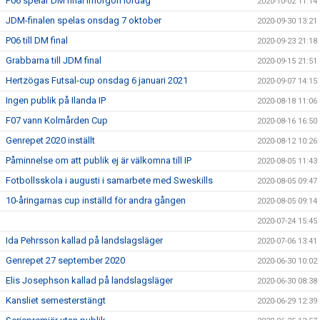
P06 spelar DM final imorgon lördag
2020-10-02 11:14
JDM-finalen spelas onsdag 7 oktober
2020-09-30 13:21
P06 till DM final
2020-09-23 21:18
Grabbarna till JDM final
2020-09-15 21:51
Hertzögas Futsal-cup onsdag 6 januari 2021
2020-09-07 14:15
Ingen publik på Ilanda IP
2020-08-18 11:06
F07 vann Kolmården Cup
2020-08-16 16:50
Genrepet 2020 inställt
2020-08-12 10:26
Påminnelse om att publik ej är välkomna till IP
2020-08-05 11:43
Fotbollsskola i augusti i samarbete med Sweskills
2020-08-05 09:47
10-åringarnas cup inställd för andra gången
2020-08-05 09:14
2020-07-24 15:45
Ida Pehrsson kallad på landslagsläger
2020-07-06 13:41
Genrepet 27 september 2020
2020-06-30 10:02
Elis Josephson kallad på landslagsläger
2020-06-30 08:38
Kansliet semesterstängt
2020-06-29 12:39