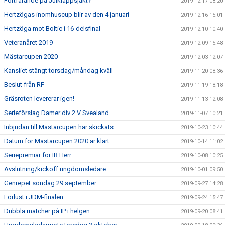
Fortfarande på Julklappsjakt?
2019-12-17 08:20
Hertzögas inomhuscup blir av den 4 januari
2019-12-16 15:01
Hertzöga mot Boltic i 16-delsfinal
2019-12-10 10:40
Veteranåret 2019
2019-12-09 15:48
Mästarcupen 2020
2019-12-03 12:07
Kansliet stängt torsdag/måndag kväll
2019-11-20 08:36
Beslut från RF
2019-11-19 18:18
Gräsroten levererar igen!
2019-11-13 12:08
Serieförslag Damer div 2 V Svealand
2019-11-07 10:21
Inbjudan till Mästarcupen har skickats
2019-10-23 10:44
Datum för Mästarcupen 2020 är klart
2019-10-14 11:02
Seriepremiär för IB Herr
2019-10-08 10:25
Avslutning/kickoff ungdomsledare
2019-10-01 09:50
Genrepet söndag 29 september
2019-09-27 14:28
Förlust i JDM-finalen
2019-09-24 15:47
Dubbla matcher på IP i helgen
2019-09-20 08:41