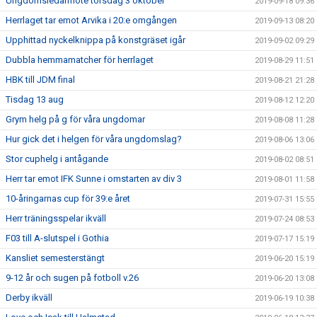
Ungdomsledarmöte torsdag 3 oktober
2019-09-18 09:36
Herrlaget tar emot Arvika i 20:e omgången
2019-09-13 08:20
Upphittad nyckelknippa på konstgräset igår
2019-09-02 09:29
Dubbla hemmamatcher för herrlaget
2019-08-29 11:51
HBK till JDM final
2019-08-21 21:28
Tisdag 13 aug
2019-08-12 12:20
Grym helg på g för våra ungdomar
2019-08-08 11:28
Hur gick det i helgen för våra ungdomslag?
2019-08-06 13:06
Stor cuphelg i antågande
2019-08-02 08:51
Herr tar emot IFK Sunne i omstarten av div 3
2019-08-01 11:58
10-åringarnas cup för 39:e året
2019-07-31 15:55
Herr träningsspelar ikväll
2019-07-24 08:53
F03 till A-slutspel i Gothia
2019-07-17 15:19
Kansliet semesterstängt
2019-06-20 15:19
9-12 år och sugen på fotboll v.26
2019-06-20 13:08
Derby ikväll
2019-06-19 10:38