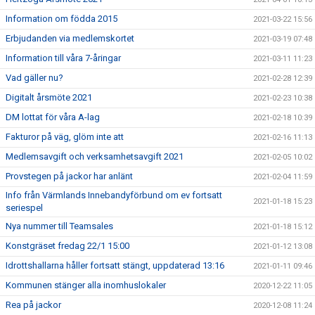
Information om födda 2015
2021-03-22 15:56
Erbjudanden via medlemskortet
2021-03-19 07:48
Information till våra 7-åringar
2021-03-11 11:23
Vad gäller nu?
2021-02-28 12:39
Digitalt årsmöte 2021
2021-02-23 10:38
DM lottat för våra A-lag
2021-02-18 10:39
Fakturor på väg, glöm inte att
2021-02-16 11:13
Medlemsavgift och verksamhetsavgift 2021
2021-02-05 10:02
Provstegen på jackor har anlänt
2021-02-04 11:59
Info från Värmlands Innebandyförbund om ev fortsatt
2021-01-18 15:23
seriespel
Nya nummer till Teamsales
2021-01-18 15:12
Konstgräset fredag 22/1 15:00
2021-01-12 13:08
Idrottshallarna håller fortsatt stängt, uppdaterad 13:16
2021-01-11 09:46
Kommunen stänger alla inomhuslokaler
2020-12-22 11:05
Rea på jackor
2020-12-08 11:24