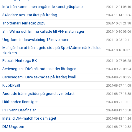
Info från kommunen angående konstgräsplanen
2024-12-04 08:40
34 ledare avslutar året på fredag
2024-11-14 10:36
Trio tränar Herrlaget 2025
2024-10-31 21:18
Siri, Wilma och Emma kallade till VFF matchläger
2024-10-30 09:06
Ungdomsledaravslutning 15 november
2024-10-23 10:11
Mail går inte ut från lagets sida på SportAdmin när kallelse
2024-10-16 09:01
skickats ...
Futsal i Hertzöga BK
2024-10-07 08:28
Seriesegern i Div3 säkrades under lördagen
2024-09-22 08:24
Seriesegern i Div4 säkrades på fredag kväll
2024-09-21 00:25
Klubbkväll
2024-08-27 14:08
Ändrade träningstider på grund av mörkret
2024-08-27 13:38
Hårbanden finns igen
2024-08-21 13:51
P11 vann DM-finalen
2024-08-19 10:58
Inställd DM-match för damlaget
2024-08-12 14:24
DM Ungdom
2024-08-07 10:32