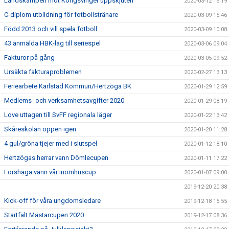
Landskampen mot Kongsvinger uppskjuten
2020-03-12 16:19
C-diplom utbildning för fotbollstränare
2020-03-09 15:46
Född 2013 och vill spela fotboll
2020-03-09 10:08
43 anmälda HBK-lag till seriespel
2020-03-06 09:04
Fakturor på gång
2020-03-05 09:52
Ursäkta fakturaproblemen
2020-02-27 13:13
Feriearbete Karlstad Kommun/Hertzöga BK
2020-01-29 12:59
Medlems- och verksamhetsavgifter 2020
2020-01-29 08:19
Love uttagen till SvFF regionala läger
2020-01-22 13:42
Skåreskolan öppen igen
2020-01-20 11:28
4 gul/gröna tjejer med i slutspel
2020-01-12 18:10
Hertzögas herrar vann Dömlecupen
2020-01-11 17:22
Forshaga vann vår inomhuscup
2020-01-07 09:00
2019-12-20 20:38
Kick-off för våra ungdomsledare
2019-12-18 15:55
Startfält Mästarcupen 2020
2019-12-17 08:36