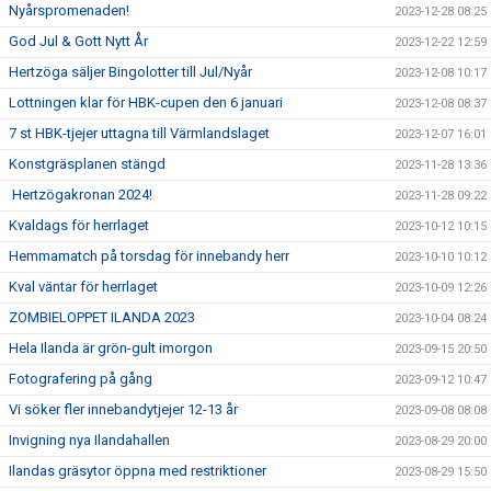
Nyårspromenaden!
2023-12-28 08:25
God Jul & Gott Nytt År
2023-12-22 12:59
Hertzöga säljer Bingolotter till Jul/Nyår
2023-12-08 10:17
Lottningen klar för HBK-cupen den 6 januari
2023-12-08 08:37
7 st HBK-tjejer uttagna till Värmlandslaget
2023-12-07 16:01
Konstgräsplanen stängd
2023-11-28 13:36
Hertzögakronan 2024!
2023-11-28 09:22
Kvaldags för herrlaget
2023-10-12 10:15
Hemmamatch på torsdag för innebandy herr
2023-10-10 10:12
Kval väntar för herrlaget
2023-10-09 12:26
ZOMBIELOPPET ILANDA 2023
2023-10-04 08:24
Hela Ilanda är grön-gult imorgon
2023-09-15 20:50
Fotografering på gång
2023-09-12 10:47
Vi söker fler innebandytjejer 12-13 år
2023-09-08 08:08
Invigning nya Ilandahallen
2023-08-29 20:00
Ilandas gräsytor öppna med restriktioner
2023-08-29 15:50