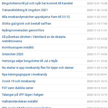
Bingolotterna till jul och nyår har kommit till kansliet
2020-12-01 14:58
Tränarutbildning B Ungdom 2021
2020-11-26 12:42
Alla innebandymatcher uppskjutna fram till 31/12
2020-11-25 13:51
Stötta gul/grönt och beställ saffran
2020-11-19 17:40
Nyårspromenaden genomförs
2020-11-13 11:31
Så påverkas idrotten i Värmland av de skärpta
2020-11-12 14:23
restriktionerna
Inomhuscupen inställd
2020-11-12 09:55
Gräsroten 2020
2020-11-11 14:35
Hertzöga säljer bingolotter till Jul o Nyår
2020-11-11 10:26
Nu startar vi upp innebandy flex för tjejer och damer
2020-11-03 12:34
Nya träningsgrupper i innebandy
2020-10-22 09:41
Covid-19 och innebandy
2020-10-21 14:15
F07 vann dubbla serier
2020-10-14 10:41
Talanger på VFF läger i helgen
2020-10-12 15:19
Hallvärmländskan inställd
2020-10-09 12:54