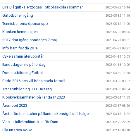
Lira Blågult - Hertzögas Fotbollsskola i sommar
2023-05-22 16:44
Gåfotbollen igång
2023-05-12 11:18
Tennisbanorna öppnar upp
2023-05-12 11:00
Kiosken hemma igen
2023-05-05 08:05
2017 drar igång söndagen 7 maj
2023-04-21 08:31
Info barn födda 2016
2023-04-21 08:27
Cykelsafarin återuppstår
2023-04-19 10:03
Ilandadagen nu på lördag
2023-04-18 10:00
Domarutbildning Fotboll
2023-03-30 11:58
Född 2016 och vill börja spela fotboll
2023-03-30 09:57
Tränarutbildning D i HBKs regi
2023-03-30 09:54
Kioskverksamheten på Ilanda IP 2023
2023-03-24 11:33
Årsmötet 2023
2023-03-17 08:26
Årets första matcher på Ilandas konstgräs till helgen
2023-03-15 15:22
Vinst I Hallvärmländskan för Dam
2023-02-26 22:09
Ella uttagen av SvFF!
2023-02-18 09:18