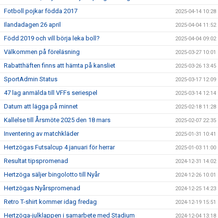
Fotboll pojkar födda 2017
2025-04-14 10:28
Ilandadagen 26 april
2025-04-04 11:52
Född 2019 och vill börja leka boll?
2025-04-04 09:02
Välkommen på föreläsning
2025-03-27 10:01
Rabatthäften finns att hämta på kansliet
2025-03-26 13:45
SportAdmin Status
2025-03-17 12:09
47 lag anmälda till VFFs seriespel
2025-03-14 12:14
Datum att lägga på minnet
2025-02-18 11:28
Kallelse till Årsmöte 2025 den 18 mars
2025-02-07 22:35
Inventering av matchkläder
2025-01-31 10:41
Hertzögas Futsalcup 4 januari för herrar
2025-01-03 11:00
Resultat tipspromenad
2024-12-31 14:02
Hertzöga säljer bingolotto till Nyår
2024-12-26 10:01
Hertzögas Nyårspromenad
2024-12-25 14:23
Retro T-shirt kommer idag fredag
2024-12-19 15:51
Hertzöga-julklappen i samarbete med Stadium
2024-12-04 13:18