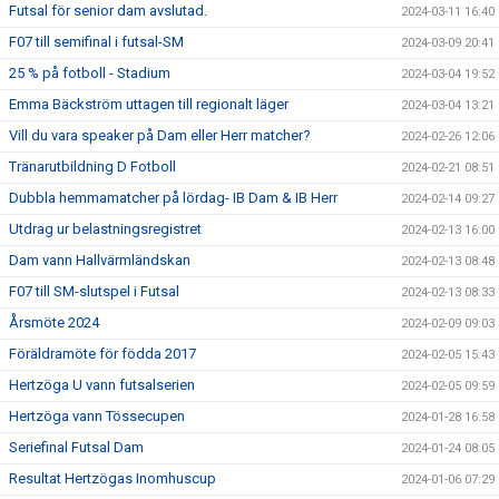
Futsal för senior dam avslutad.
2024-03-11 16:40
F07 till semifinal i futsal-SM
2024-03-09 20:41
25 % på fotboll - Stadium
2024-03-04 19:52
Emma Bäckström uttagen till regionalt läger
2024-03-04 13:21
Vill du vara speaker på Dam eller Herr matcher?
2024-02-26 12:06
Tränarutbildning D Fotboll
2024-02-21 08:51
Dubbla hemmamatcher på lördag- IB Dam & IB Herr
2024-02-14 09:27
Utdrag ur belastningsregistret
2024-02-13 16:00
Dam vann Hallvärmländskan
2024-02-13 08:48
F07 till SM-slutspel i Futsal
2024-02-13 08:33
Årsmöte 2024
2024-02-09 09:03
Föräldramöte för födda 2017
2024-02-05 15:43
Hertzöga U vann futsalserien
2024-02-05 09:59
Hertzöga vann Tössecupen
2024-01-28 16:58
Seriefinal Futsal Dam
2024-01-24 08:05
Resultat Hertzögas Inomhuscup
2024-01-06 07:29