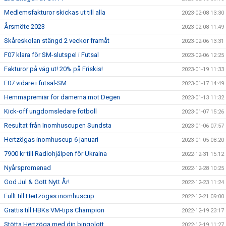
Medlemsfakturor skickas ut till alla
2023-02-08 13:30
Årsmöte 2023
2023-02-08 11:49
Skåreskolan stängd 2 veckor framåt
2023-02-06 13:31
F07 klara för SM-slutspel i Futsal
2023-02-06 12:25
Fakturor på väg ut! 20% på Friskis!
2023-01-19 11:33
F07 vidare i futsal-SM
2023-01-17 14:49
Hemmapremiär för damerna mot Degen
2023-01-13 11:32
Kick-off ungdomsledare fotboll
2023-01-07 15:26
Resultat från Inomhuscupen Sundsta
2023-01-06 07:57
Hertzögas inomhuscup 6 januari
2023-01-05 08:20
7900 kr till Radiohjälpen för Ukraina
2022-12-31 15:12
Nyårspromenad
2022-12-28 10:25
God Jul & Gott Nytt År!
2022-12-23 11:24
Fullt till Hertzögas inomhuscup
2022-12-21 09:00
Grattis till HBKs VM-tips Champion
2022-12-19 23:17
Stötta Hertzöga med din bingolott
2022-12-19 11:27