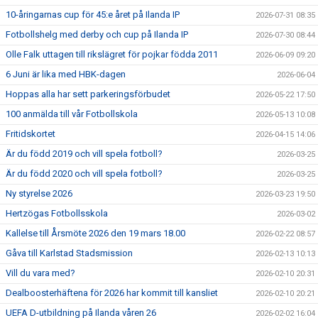
10-åringarnas cup för 45:e året på Ilanda IP
2026-07-31 08:35
Fotbollshelg med derby och cup på Ilanda IP
2026-07-30 08:44
Olle Falk uttagen till rikslägret för pojkar födda 2011
2026-06-09 09:20
6 Juni är lika med HBK-dagen
2026-06-04
Hoppas alla har sett parkeringsförbudet
2026-05-22 17:50
100 anmälda till vår Fotbollskola
2026-05-13 10:08
Fritidskortet
2026-04-15 14:06
Är du född 2019 och vill spela fotboll?
2026-03-25
Är du född 2020 och vill spela fotboll?
2026-03-25
Ny styrelse 2026
2026-03-23 19:50
Hertzögas Fotbollsskola
2026-03-02
Kallelse till Årsmöte 2026 den 19 mars 18.00
2026-02-22 08:57
Gåva till Karlstad Stadsmission
2026-02-13 10:13
Vill du vara med?
2026-02-10 20:31
Dealboosterhäftena för 2026 har kommit till kansliet
2026-02-10 20:21
UEFA D-utbildning på Ilanda våren 26
2026-02-02 16:04