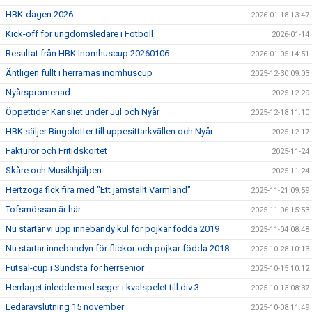
HBK-dagen 2026
2026-01-18 13:47
Kick-off för ungdomsledare i Fotboll
2026-01-14
Resultat från HBK Inomhuscup 20260106
2026-01-05 14:51
Äntligen fullt i herrarnas inomhuscup
2025-12-30 09:03
Nyårspromenad
2025-12-29
Öppettider Kansliet under Jul och Nyår
2025-12-18 11:10
HBK säljer Bingolotter till uppesittarkvällen och Nyår
2025-12-17
Fakturor och Fritidskortet
2025-11-24
Skåre och Musikhjälpen
2025-11-24
Hertzöga fick fira med "Ett jämställt Värmland"
2025-11-21 09:59
Tofsmössan är här
2025-11-06 15:53
Nu startar vi upp innebandy kul för pojkar födda 2019
2025-11-04 08:48
Nu startar innebandyn för flickor och pojkar födda 2018
2025-10-28 10:13
Futsal-cup i Sundsta för herrsenior
2025-10-15 10:12
Herrlaget inledde med seger i kvalspelet till div 3
2025-10-13 08:37
Ledaravslutning 15 november
2025-10-08 11:49