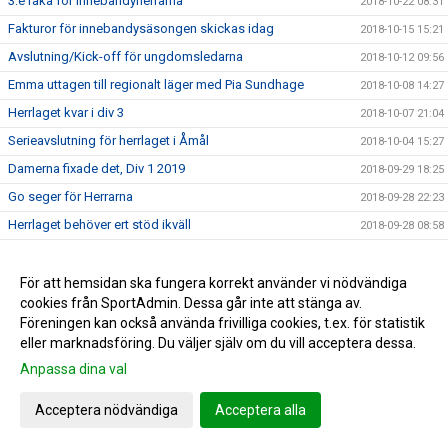
3:e raka för innebandyherrarna
2018-10-22 08:31
Fakturor för innebandysäsongen skickas idag
2018-10-15 15:21
Avslutning/Kick-off för ungdomsledarna
2018-10-12 09:56
Emma uttagen till regionalt läger med Pia Sundhage
2018-10-08 14:27
Herrlaget kvar i div 3
2018-10-07 21:04
Serieavslutning för herrlaget i Åmål
2018-10-04 15:27
Damerna fixade det, Div 1 2019
2018-09-29 18:25
Go seger för Herrarna
2018-09-28 22:23
Herrlaget behöver ert stöd ikväll
2018-09-28 08:58
3 poäng för herrarna
2018-09-21 10:12
0-3 förlust i JDM
För att hemsidan ska fungera korrekt använder vi nödvändiga
2018-09-19 21:41
cookies från SportAdmin. Dessa går inte att stänga av.
Hertzöga - Ölme lördag 13.00
2018-09-14 11:21
Föreningen kan också använda frivilliga cookies, t.ex. för statistik
Herr U säkrade seriesegern
2018-09-10 09:55
eller marknadsföring. Du väljer själv om du vill acceptera dessa.
Adolfsberg - Hertzöga 1-3
2018-09-08 13:48
Anpassa dina val
Daves grabbar åker till Adolfsberg
2018-09-07 08:42
Acceptera nödvändiga
Acceptera alla
JDM-final för våra tjejer
2018-09-05 14:56