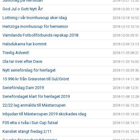
Juniorlag på herrsidan
2018-12-21 12:52
God Jul o Gott Nytt År!
2018-12-20 11:18
Lottning i vår Inomhuscup sker idag
2018-12-18 10:52
Hertzöga Inomhuscup för herrsenior
2018-12-10 10:10
Värmlands Fotbollförbunds repskap 2018
2018-12-05 09:31
Halsdukarna har kommit
2018-12-04 12:13
Trevlig Advent!
2018-11-29 08:21
Ola tar över efter Dave
2018-11-23 16:02
Nytt serieförslag för herrlaget
2018-11-20 09:36
15 996 kr från Gräsroten till Gul/Grönt
2018-11-14 11:38
Serieförslag Dam 2019
2018-11-08 12:31
Serieförslaget klart för herrlaget 2019
2018-11-08 12:28
22/22 lag anmälda till Mästarcupen
2018-11-06 15:25
Inbjudan till Mästarcupen 2019 skickades idag
2018-11-05 14:02
F05 etta o tvåa i Sun Cup futsal
2018-11-04 14:11
Kansliet stängt fredag 2/11
2018-11-01 14:24