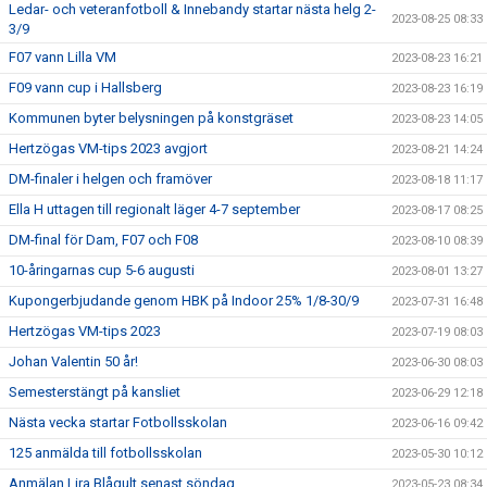
Ledar- och veteranfotboll & Innebandy startar nästa helg 2-
2023-08-25 08:33
3/9
F07 vann Lilla VM
2023-08-23 16:21
F09 vann cup i Hallsberg
2023-08-23 16:19
Kommunen byter belysningen på konstgräset
2023-08-23 14:05
Hertzögas VM-tips 2023 avgjort
2023-08-21 14:24
DM-finaler i helgen och framöver
2023-08-18 11:17
Ella H uttagen till regionalt läger 4-7 september
2023-08-17 08:25
DM-final för Dam, F07 och F08
2023-08-10 08:39
10-åringarnas cup 5-6 augusti
2023-08-01 13:27
Kupongerbjudande genom HBK på Indoor 25% 1/8-30/9
2023-07-31 16:48
Hertzögas VM-tips 2023
2023-07-19 08:03
Johan Valentin 50 år!
2023-06-30 08:03
Semesterstängt på kansliet
2023-06-29 12:18
Nästa vecka startar Fotbollsskolan
2023-06-16 09:42
125 anmälda till fotbollsskolan
2023-05-30 10:12
Anmälan Lira Blågult senast söndag
2023-05-23 08:34