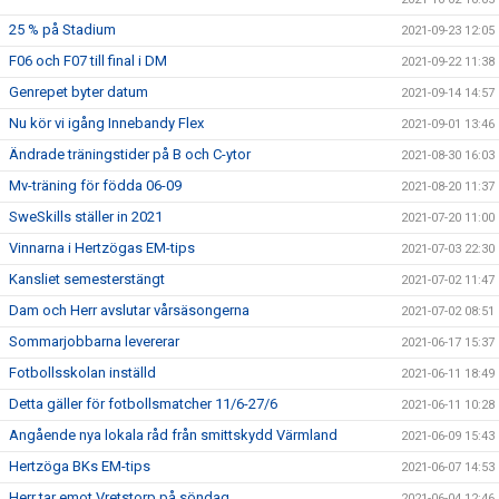
25 % på Stadium
2021-09-23 12:05
F06 och F07 till final i DM
2021-09-22 11:38
Genrepet byter datum
2021-09-14 14:57
Nu kör vi igång Innebandy Flex
2021-09-01 13:46
Ändrade träningstider på B och C-ytor
2021-08-30 16:03
Mv-träning för födda 06-09
2021-08-20 11:37
SweSkills ställer in 2021
2021-07-20 11:00
Vinnarna i Hertzögas EM-tips
2021-07-03 22:30
Kansliet semesterstängt
2021-07-02 11:47
Dam och Herr avslutar vårsäsongerna
2021-07-02 08:51
Sommarjobbarna levererar
2021-06-17 15:37
Fotbollsskolan inställd
2021-06-11 18:49
Detta gäller för fotbollsmatcher 11/6-27/6
2021-06-11 10:28
Angående nya lokala råd från smittskydd Värmland
2021-06-09 15:43
Hertzöga BKs EM-tips
2021-06-07 14:53
Herr tar emot Vretstorp på söndag
2021-06-04 12:46