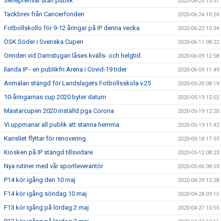
Seriepremiär utan publik
2020-06-25 13:57
Tackbrev från Cancerfonden
2020-06-24 10:24
Fotbollskollo för 9-12 åringar på IP denna vecka
2020-06-22 10:34
ÖSK Söder i Svenska Cupen
2020-06-11 08:22
Grinden vid Damstugan låses kvälls- och helgtid
2020-06-09 12:58
Ilanda IP - en publikfri Arena i Covid-19 tider
2020-06-09 11:49
Anmälan stängd för Landslagets Fotbollsskola v.25
2020-05-20 08:19
10-åringarnas cup 2020 byter datum
2020-05-19 15:02
Mästarcupen 2020 inställd pga Corona
2020-05-19 12:20
Vi uppmanar all publik att stanna hemma
2020-05-19 11:42
Kansliet flyttar för renovering
2020-05-18 17:53
Kiosken på IP stängd tillsvidare
2020-05-12 08:23
Nya rutiner med vår sportleverantör
2020-05-06 08:53
P14 kör igång den 10 maj
2020-04-29 12:28
F14 kör igång söndag 10 maj
2020-04-28 09:15
F13 kör igång på lördag 2 maj
2020-04-27 10:55