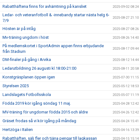
Rabatthäftena finns för avhämtning på kansliet
2025-09-02 08:24
Ledar- och veteranfotboll & -innebandy startar nästa helg 6-
2025-08-27 21:10
7/9
Hösten är på intåg
2025-08-27 08:26
Mv-träning ungdom i höst
2025-08-26 14:40
På medlemskortet i SportAdmin appen finns erbjudande
2025-08-17 09:44
från Stadium
DM-finaler på gång i Arvika
2025-08-12 14:44
Ledarutbildning 26 augusti kl.18:00-21:00
2025-08-11 20:58
Konstgräsplanen öppen igen
2025-07-30 11:15
Styrelsen 2025
2025-05-12 18:53
Landslagets Fotbollsskola
2025-05-07 11:19
Födda 2019 kör igång söndag 11 maj.
2025-04-28 12:42
MV-träning för ungdomar födda 2015 och äldre
2025-04-26 12:42
Gräset frodas så vi kör igång på måndag
2025-04-24 15:41
Hertzöga i Italien
2025-04-16 13:39
Rabatthäften, sälj fler och tjäna pengar till lagkassan
2025-04-15 15:14