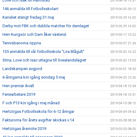
Love och Isak till Halmstad
2019-06-18 13:37
146 anmälda till Fotbollsskolan!
2019-06-05 09:12
Kansliet stängt fredag 31 maj
2019-05-29 16:02
Derby mot FBK och dubbla matcher för damlaget
2019-05-29 16:02
Herr-Kungsör och Dam åker västerut
2019-05-17 10:52
Tennisbanorna öppna
2019-05-07 21:24
135 anmälda till vår fotbollsskola "Lira Blågult"
2019-05-02 16:22
Stina, Love och Isac uttagna till Svealandslägret
2019-05-02 15:03
Landskampen avgjord
2019-05-01 18:20
6-åringarna kör igång söndag 5 maj
2019-04-25 10:26
Herr premiär ikväll
2019-04-18 10:34
Feriearbetare 2019
2019-04-18 10:31
F och P13 kör igång i maj månad
2019-04-10 08:15
Hertzögas Fotbollsskola för 6-12 åringar
2019-04-09 09:42
Fakturorna för årets avgifter skickas v.14
2019-03-28 08:34
Hertzögas årsmöte 2019
2019-03-20 08:05