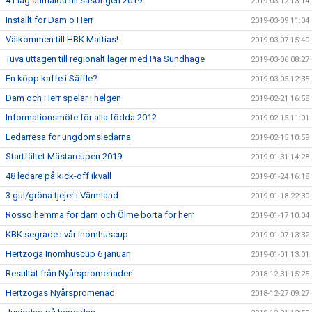
41 lag anmälda till säsongen 2019
2019-03-12 13:14
Inställt för Dam o Herr
2019-03-09 11:04
Välkommen till HBK Mattias!
2019-03-07 15:40
Tuva uttagen till regionalt läger med Pia Sundhage
2019-03-06 08:27
En köpp kaffe i Säffle?
2019-03-05 12:35
Dam och Herr spelar i helgen
2019-02-21 16:58
Informationsmöte för alla födda 2012
2019-02-15 11:01
Ledarresa för ungdomsledarna
2019-02-15 10:59
Startfältet Mästarcupen 2019
2019-01-31 14:28
48 ledare på kick-off ikväll
2019-01-24 16:18
3 gul/gröna tjejer i Värmland
2019-01-18 22:30
Rossö hemma för dam och Ölme borta för herr
2019-01-17 10:04
KBK segrade i vår inomhuscup
2019-01-07 13:32
Hertzöga Inomhuscup 6 januari
2019-01-01 13:01
Resultat från Nyårspromenaden
2018-12-31 15:25
Hertzögas Nyårspromenad
2018-12-27 09:27