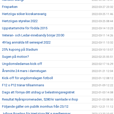
Frisparken
2022-03-27 23:32
Hertzöga söker kioskansvarig
2022-03-25 11:46
Hertzögas styrelse 2022
2022-03-25 08:44
Uppstartsmöte för födda 2015
2022-03-14 13:23
Veteran- och Ledar-innebandy börjar 20:00
2022-03-11 14:26
49 lag anmälda till seriespel 2022
2022-03-11 13:32
25% kupong på Stadium
2022-03-10 13:57
Sugen på motion?
2022-02-25 05:51
Ungdomsledarnas kick-off
2022-02-17 16:29
Årsmöte 24 mars i damstugan
2022-01-21 12:04
Kick-off för ungdomslagen fotboll
2022-01-12 08:12
F12 o P12 tränar tillsammans
2022-01-09 12:22
Dags att förnya ditt utdrag ur belastningsregistret
2022-01-03 14:08
Resultat Nyårspromenaden, 5280 kr samlade vi ihop
2022-01-03 08:50
Följande gäller om publik inomhus från 23/12
2021-12-21 11:12
Jullovs Bowling för Hertzöga BK:s medlemmar
2021-12-20 10:45