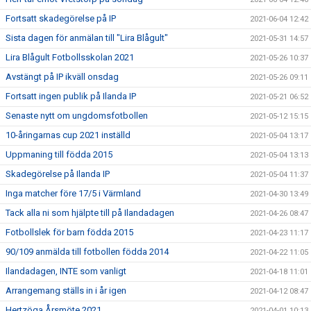
Fortsatt skadegörelse på IP
2021-06-04 12:42
Sista dagen för anmälan till "Lira Blågult"
2021-05-31 14:57
Lira Blågult Fotbollsskolan 2021
2021-05-26 10:37
Avstängt på IP ikväll onsdag
2021-05-26 09:11
Fortsatt ingen publik på Ilanda IP
2021-05-21 06:52
Senaste nytt om ungdomsfotbollen
2021-05-12 15:15
10-åringarnas cup 2021 inställd
2021-05-04 13:17
Uppmaning till födda 2015
2021-05-04 13:13
Skadegörelse på Ilanda IP
2021-05-04 11:37
Inga matcher före 17/5 i Värmland
2021-04-30 13:49
Tack alla ni som hjälpte till på Ilandadagen
2021-04-26 08:47
Fotbollslek för barn födda 2015
2021-04-23 11:17
90/109 anmälda till fotbollen födda 2014
2021-04-22 11:05
Ilandadagen, INTE som vanligt
2021-04-18 11:01
Arrangemang ställs in i år igen
2021-04-12 08:47
Hertzöga Årsmöte 2021
2021-04-01 10:13