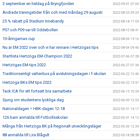
3 september en heldag på Bryngfjorden
2022-09-01 07:04
Ändrade träningstider från och med måndag 29 augusti
2022-08-23 09:23
25 % rabatt på Stadium Innebandy
2022-08-18 17:03
P07 och P09 var till Oddebollen
2022-08-10 08:41
10-åringarnas cup
2022-08-04 13:16
Nu är EM 2022 över och vi har vinnare i Hertzögas tips
2022-08-04 09:40
Startlista Hertzöga EM-Champion 2022
2022-07-06 07:28
Hertzögas EM-tips 2022
2022-06-27 07:34
Traditionsenligt vattenbus på avslutningsdagen i f-skolan
2022-06-22 15:46
Hertzöga BKs EM tips 2022
2022-06-22 13:47
Tack ICA för ett fortsatt bra samarbete
2022-06-15 10:24
Sjung om studentens lyckliga dag
2022-06-09 12:53
Nationaldagen = HBK-dagen 12-18
2022-05-31 14:17
126 barn anmälda till Fotbollsskolan
2022-05-31 14:12
Många från Hertzöga BK på Regionalt utvecklingsläger
2022-05-26 12:24
88 anmälda till Lira Blågult
2022-05-18 08:38