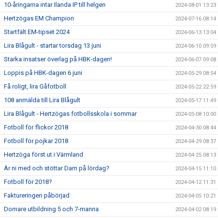
10-åringarna intar Ilanda IP till helgen
2024-08-01 13:23
Hertzögas EM Champion
2024-07-16 08:14
Startfält EM-tipset 2024
2024-06-13 13:04
Lira Blågult - startar torsdag 13 juni
2024-06-10 09:59
Starka insatser överlag på HBK-dagen!
2024-06-07 09:08
Loppis på HBK-dagen 6 juni
2024-05-29 08:54
Få roligt, lira Gåfotboll
2024-05-22 22:59
108 anmälda till Lira Blågult
2024-05-17 11:49
Lira Blågult - Hertzögas fotbollsskola i sommar
2024-05-08 10:00
Fotboll för flickor 2018
2024-04-30 08:44
Fotboll för pojkar 2018
2024-04-29 08:37
Hertzöga först ut i Värmland
2024-04-25 08:13
Är ni med och stöttar Dam på lördag?
2024-04-15 11:10
Fotboll för 2018?
2024-04-12 11:31
Faktureringen påbörjad
2024-04-05 10:21
Domare utbildning 5 och 7-manna
2024-04-02 08:19