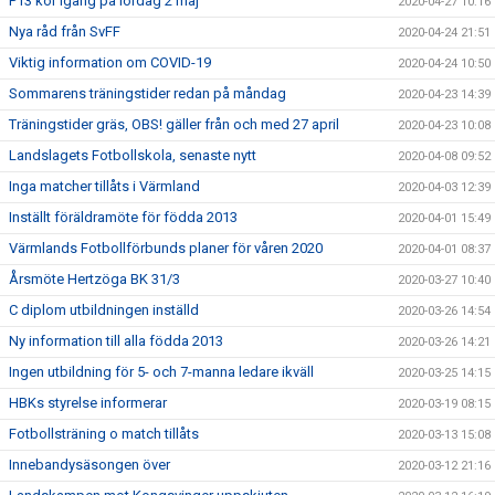
P13 kör igång på lördag 2 maj
2020-04-27 10:16
Nya råd från SvFF
2020-04-24 21:51
Viktig information om COVID-19
2020-04-24 10:50
Sommarens träningstider redan på måndag
2020-04-23 14:39
Träningstider gräs, OBS! gäller från och med 27 april
2020-04-23 10:08
Landslagets Fotbollskola, senaste nytt
2020-04-08 09:52
Inga matcher tillåts i Värmland
2020-04-03 12:39
Inställt föräldramöte för födda 2013
2020-04-01 15:49
Värmlands Fotbollförbunds planer för våren 2020
2020-04-01 08:37
Årsmöte Hertzöga BK 31/3
2020-03-27 10:40
C diplom utbildningen inställd
2020-03-26 14:54
Ny information till alla födda 2013
2020-03-26 14:21
Ingen utbildning för 5- och 7-manna ledare ikväll
2020-03-25 14:15
HBKs styrelse informerar
2020-03-19 08:15
Fotbollsträning o match tillåts
2020-03-13 15:08
Innebandysäsongen över
2020-03-12 21:16