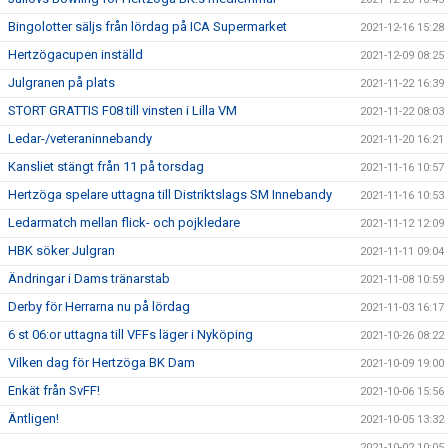
Bingolotter säljs från lördag på ICA Supermarket
2021-12-16 15:28
Hertzögacupen inställd
2021-12-09 08:25
Julgranen på plats
2021-11-22 16:39
STORT GRATTIS F08 till vinsten i Lilla VM
2021-11-22 08:03
Ledar-/veteraninnebandy
2021-11-20 16:21
Kansliet stängt från 11 på torsdag
2021-11-16 10:57
Hertzöga spelare uttagna till Distriktslags SM Innebandy
2021-11-16 10:53
Ledarmatch mellan flick- och pojkledare
2021-11-12 12:09
HBK söker Julgran
2021-11-11 09:04
Ändringar i Dams tränarstab
2021-11-08 10:59
Derby för Herrarna nu på lördag
2021-11-03 16:17
6 st 06:or uttagna till VFFs läger i Nyköping
2021-10-26 08:22
Vilken dag för Hertzöga BK Dam
2021-10-09 19:00
Enkät från SvFF!
2021-10-06 15:56
Äntligen!
2021-10-05 13:32
2021-10-02 10:05