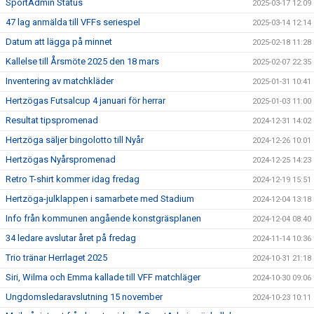
SportAdmin Status
2025-03-17 12:09
47 lag anmälda till VFFs seriespel
2025-03-14 12:14
Datum att lägga på minnet
2025-02-18 11:28
Kallelse till Årsmöte 2025 den 18 mars
2025-02-07 22:35
Inventering av matchkläder
2025-01-31 10:41
Hertzögas Futsalcup 4 januari för herrar
2025-01-03 11:00
Resultat tipspromenad
2024-12-31 14:02
Hertzöga säljer bingolotto till Nyår
2024-12-26 10:01
Hertzögas Nyårspromenad
2024-12-25 14:23
Retro T-shirt kommer idag fredag
2024-12-19 15:51
Hertzöga-julklappen i samarbete med Stadium
2024-12-04 13:18
Info från kommunen angående konstgräsplanen
2024-12-04 08:40
34 ledare avslutar året på fredag
2024-11-14 10:36
Trio tränar Herrlaget 2025
2024-10-31 21:18
Siri, Wilma och Emma kallade till VFF matchläger
2024-10-30 09:06
Ungdomsledaravslutning 15 november
2024-10-23 10:11