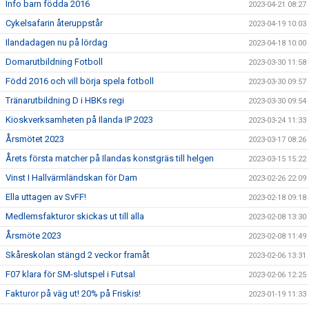
Info barn födda 2016
2023-04-21 08:27
Cykelsafarin återuppstår
2023-04-19 10:03
Ilandadagen nu på lördag
2023-04-18 10:00
Domarutbildning Fotboll
2023-03-30 11:58
Född 2016 och vill börja spela fotboll
2023-03-30 09:57
Tränarutbildning D i HBKs regi
2023-03-30 09:54
Kioskverksamheten på Ilanda IP 2023
2023-03-24 11:33
Årsmötet 2023
2023-03-17 08:26
Årets första matcher på Ilandas konstgräs till helgen
2023-03-15 15:22
Vinst I Hallvärmländskan för Dam
2023-02-26 22:09
Ella uttagen av SvFF!
2023-02-18 09:18
Medlemsfakturor skickas ut till alla
2023-02-08 13:30
Årsmöte 2023
2023-02-08 11:49
Skåreskolan stängd 2 veckor framåt
2023-02-06 13:31
F07 klara för SM-slutspel i Futsal
2023-02-06 12:25
Fakturor på väg ut! 20% på Friskis!
2023-01-19 11:33