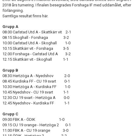
FRISPARKEN
2018 års turnering. I finalen besegrades Forshaga IF med uddamålet, efter
förlängning.
Samtliga resultat finns här.
BLI MEDLEM
Grupp A
MATCHER
08.00 Carlstad Utd A - Skattkärr vit 2-1
08.15 Skoghall - Forshaga 3-2
10.00 Carlstad Utd A - Skoghall 1-0
KONTAKTER & LAG
10.15 Skattkärr vit - Forshaga 3-5
12.00 Forshaga - Carlstad Utd A 3-2
FÖRENINGSDOKUMENT_GAMLA
12.15 Skattkärr vit - Skoghall 1-1
SPONSORER
Grupp B
08.30 Hertzöga A - Nyedshov 2-0
08.45 Kurdiska FF - CU 19 svart 0-1
FÖRENINGSDOKUMENT
10.30 Hertzöga A - Kurdiska FF 1-0
10.45 Nyedshov - CU 19 svart 1-1
12.30 CU 19 svart - Hertzöga A 0-0
12.45 Nyedshov - Kurdiska FF 1-1
Grupp C
09.00 FBK A - ÖDIK 1-0
09.15 CU 19 orange - Hertzöga 2 0-1
11.00 FBK A - CU 19 orange 3-0
11.15 ÖDIK - Hertzöga 2 2-2