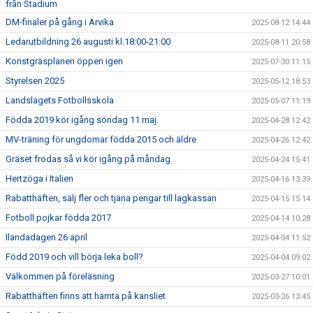
från Stadium
DM-finaler på gång i Arvika
2025-08-12 14:44
Ledarutbildning 26 augusti kl.18:00-21:00
2025-08-11 20:58
Konstgräsplanen öppen igen
2025-07-30 11:15
Styrelsen 2025
2025-05-12 18:53
Landslagets Fotbollsskola
2025-05-07 11:19
Födda 2019 kör igång söndag 11 maj.
2025-04-28 12:42
MV-träning för ungdomar födda 2015 och äldre
2025-04-26 12:42
Gräset frodas så vi kör igång på måndag
2025-04-24 15:41
Hertzöga i Italien
2025-04-16 13:39
Rabatthäften, sälj fler och tjäna pengar till lagkassan
2025-04-15 15:14
Fotboll pojkar födda 2017
2025-04-14 10:28
Ilandadagen 26 april
2025-04-04 11:52
Född 2019 och vill börja leka boll?
2025-04-04 09:02
Välkommen på föreläsning
2025-03-27 10:01
Rabatthäften finns att hämta på kansliet
2025-03-26 13:45