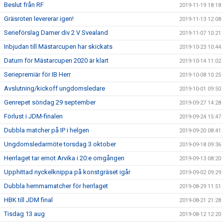
Beslut från RF
2019-11-19 18:18
Gräsroten levererar igen!
2019-11-13 12:08
Serieförslag Damer div 2 V Svealand
2019-11-07 10:21
Inbjudan till Mästarcupen har skickats
2019-10-23 10:44
Datum för Mästarcupen 2020 är klart
2019-10-14 11:02
Seriepremiär för IB Herr
2019-10-08 10:25
Avslutning/kickoff ungdomsledare
2019-10-01 09:50
Genrepet söndag 29 september
2019-09-27 14:28
Förlust i JDM-finalen
2019-09-24 15:47
Dubbla matcher på IP i helgen
2019-09-20 08:41
Ungdomsledarmöte torsdag 3 oktober
2019-09-18 09:36
Herrlaget tar emot Arvika i 20:e omgången
2019-09-13 08:20
Upphittad nyckelknippa på konstgräset igår
2019-09-02 09:29
Dubbla hemmamatcher för herrlaget
2019-08-29 11:51
HBK till JDM final
2019-08-21 21:28
Tisdag 13 aug
2019-08-12 12:20