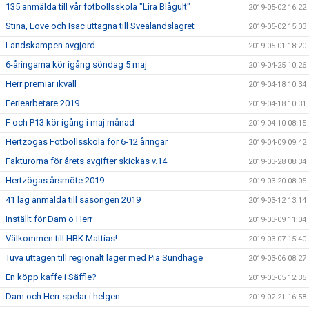
135 anmälda till vår fotbollsskola "Lira Blågult"
2019-05-02 16:22
Stina, Love och Isac uttagna till Svealandslägret
2019-05-02 15:03
Landskampen avgjord
2019-05-01 18:20
6-åringarna kör igång söndag 5 maj
2019-04-25 10:26
Herr premiär ikväll
2019-04-18 10:34
Feriearbetare 2019
2019-04-18 10:31
F och P13 kör igång i maj månad
2019-04-10 08:15
Hertzögas Fotbollsskola för 6-12 åringar
2019-04-09 09:42
Fakturorna för årets avgifter skickas v.14
2019-03-28 08:34
Hertzögas årsmöte 2019
2019-03-20 08:05
41 lag anmälda till säsongen 2019
2019-03-12 13:14
Inställt för Dam o Herr
2019-03-09 11:04
Välkommen till HBK Mattias!
2019-03-07 15:40
Tuva uttagen till regionalt läger med Pia Sundhage
2019-03-06 08:27
En köpp kaffe i Säffle?
2019-03-05 12:35
Dam och Herr spelar i helgen
2019-02-21 16:58