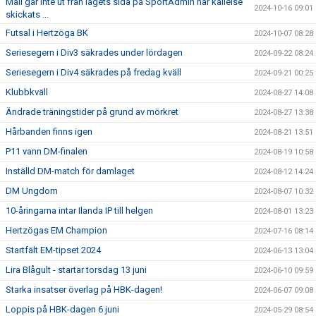
Mail går inte ut från lagets sida på SportAdmin när kallelse
2024-10-16 09:01
skickats ...
Futsal i Hertzöga BK
2024-10-07 08:28
Seriesegern i Div3 säkrades under lördagen
2024-09-22 08:24
Seriesegern i Div4 säkrades på fredag kväll
2024-09-21 00:25
Klubbkväll
2024-08-27 14:08
Ändrade träningstider på grund av mörkret
2024-08-27 13:38
Hårbanden finns igen
2024-08-21 13:51
P11 vann DM-finalen
2024-08-19 10:58
Inställd DM-match för damlaget
2024-08-12 14:24
DM Ungdom
2024-08-07 10:32
10-åringarna intar Ilanda IP till helgen
2024-08-01 13:23
Hertzögas EM Champion
2024-07-16 08:14
Startfält EM-tipset 2024
2024-06-13 13:04
Lira Blågult - startar torsdag 13 juni
2024-06-10 09:59
Starka insatser överlag på HBK-dagen!
2024-06-07 09:08
Loppis på HBK-dagen 6 juni
2024-05-29 08:54