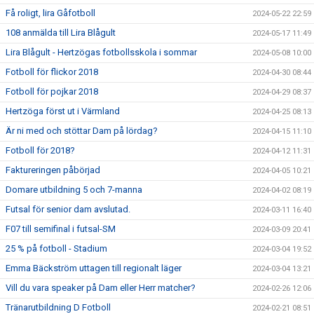
Få roligt, lira Gåfotboll
2024-05-22 22:59
108 anmälda till Lira Blågult
2024-05-17 11:49
Lira Blågult - Hertzögas fotbollsskola i sommar
2024-05-08 10:00
Fotboll för flickor 2018
2024-04-30 08:44
Fotboll för pojkar 2018
2024-04-29 08:37
Hertzöga först ut i Värmland
2024-04-25 08:13
Är ni med och stöttar Dam på lördag?
2024-04-15 11:10
Fotboll för 2018?
2024-04-12 11:31
Faktureringen påbörjad
2024-04-05 10:21
Domare utbildning 5 och 7-manna
2024-04-02 08:19
Futsal för senior dam avslutad.
2024-03-11 16:40
F07 till semifinal i futsal-SM
2024-03-09 20:41
25 % på fotboll - Stadium
2024-03-04 19:52
Emma Bäckström uttagen till regionalt läger
2024-03-04 13:21
Vill du vara speaker på Dam eller Herr matcher?
2024-02-26 12:06
Tränarutbildning D Fotboll
2024-02-21 08:51