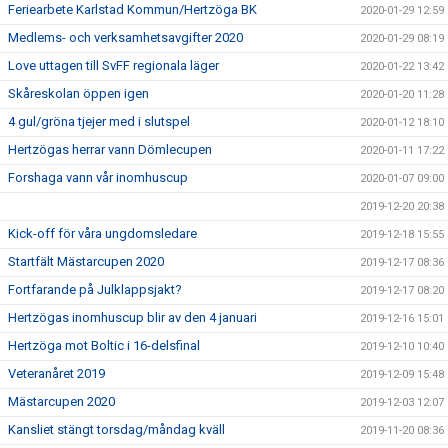
Feriearbete Karlstad Kommun/Hertzöga BK
2020-01-29 12:59
Medlems- och verksamhetsavgifter 2020
2020-01-29 08:19
Love uttagen till SvFF regionala läger
2020-01-22 13:42
Skåreskolan öppen igen
2020-01-20 11:28
4 gul/gröna tjejer med i slutspel
2020-01-12 18:10
Hertzögas herrar vann Dömlecupen
2020-01-11 17:22
Forshaga vann vår inomhuscup
2020-01-07 09:00
2019-12-20 20:38
Kick-off för våra ungdomsledare
2019-12-18 15:55
Startfält Mästarcupen 2020
2019-12-17 08:36
Fortfarande på Julklappsjakt?
2019-12-17 08:20
Hertzögas inomhuscup blir av den 4 januari
2019-12-16 15:01
Hertzöga mot Boltic i 16-delsfinal
2019-12-10 10:40
Veteranåret 2019
2019-12-09 15:48
Mästarcupen 2020
2019-12-03 12:07
Kansliet stängt torsdag/måndag kväll
2019-11-20 08:36