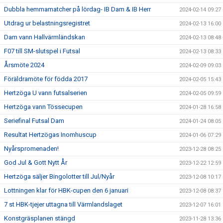
Dubbla hemmamatcher på lördag- IB Dam & IB Herr
2024-02-14 09:27
Utdrag ur belastningsregistret
2024-02-13 16:00
Dam vann Hallvärmländskan
2024-02-13 08:48
F07 till SM-slutspel i Futsal
2024-02-13 08:33
Årsmöte 2024
2024-02-09 09:03
Föräldramöte för födda 2017
2024-02-05 15:43
Hertzöga U vann futsalserien
2024-02-05 09:59
Hertzöga vann Tössecupen
2024-01-28 16:58
Seriefinal Futsal Dam
2024-01-24 08:05
Resultat Hertzögas Inomhuscup
2024-01-06 07:29
Nyårspromenaden!
2023-12-28 08:25
God Jul & Gott Nytt År
2023-12-22 12:59
Hertzöga säljer Bingolotter till Jul/Nyår
2023-12-08 10:17
Lottningen klar för HBK-cupen den 6 januari
2023-12-08 08:37
7 st HBK-tjejer uttagna till Värmlandslaget
2023-12-07 16:01
Konstgräsplanen stängd
2023-11-28 13:36