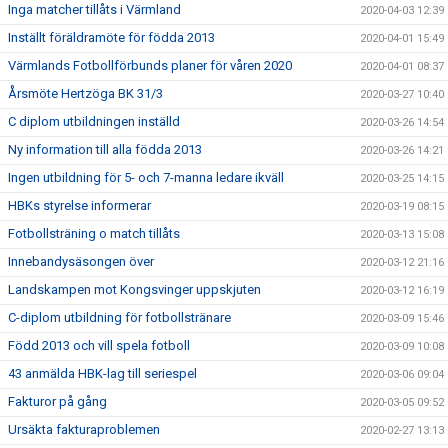
Inga matcher tillåts i Värmland
2020-04-03 12:39
Inställt föräldramöte för födda 2013
2020-04-01 15:49
Värmlands Fotbollförbunds planer för våren 2020
2020-04-01 08:37
Årsmöte Hertzöga BK 31/3
2020-03-27 10:40
C diplom utbildningen inställd
2020-03-26 14:54
Ny information till alla födda 2013
2020-03-26 14:21
Ingen utbildning för 5- och 7-manna ledare ikväll
2020-03-25 14:15
HBKs styrelse informerar
2020-03-19 08:15
Fotbollsträning o match tillåts
2020-03-13 15:08
Innebandysäsongen över
2020-03-12 21:16
Landskampen mot Kongsvinger uppskjuten
2020-03-12 16:19
C-diplom utbildning för fotbollstränare
2020-03-09 15:46
Född 2013 och vill spela fotboll
2020-03-09 10:08
43 anmälda HBK-lag till seriespel
2020-03-06 09:04
Fakturor på gång
2020-03-05 09:52
Ursäkta fakturaproblemen
2020-02-27 13:13