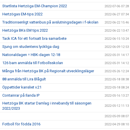
Startlista Hertzöga EM-Champion 2022
2022-07-06 07:28
Hertzögas EM-tips 2022
2022-06-27 07:34
Traditionsenligt vattenbus på avslutningsdagen i f-skolan
2022-06-22 15:46
Hertzöga BKs EM tips 2022
2022-06-22 13:47
Tack ICA för ett fortsatt bra samarbete
2022-06-15 10:24
Sjung om studentens lyckliga dag
2022-06-09 12:53
Nationaldagen = HBK-dagen 12-18
2022-05-31 14:17
126 barn anmälda till Fotbollsskolan
2022-05-31 14:12
Många från Hertzöga BK på Regionalt utvecklingsläger
2022-05-26 12:24
88 anmälda till Lira Blågult
2022-05-18 08:38
Öppettider kansliet v.21
2022-05-18 08:24
Containrar på Ilanda IP
2022-05-16 13:27
Hertzöga BK startar Damlag i innebandy till säsongen
2022-05-12 11:13
2022/2023
2022-05-09 08:07
Fotboll för födda 2016
2022-04-29 08:10