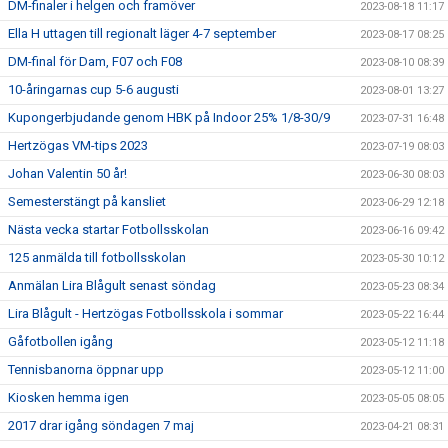
DM-finaler i helgen och framöver
2023-08-18 11:17
Ella H uttagen till regionalt läger 4-7 september
2023-08-17 08:25
DM-final för Dam, F07 och F08
2023-08-10 08:39
10-åringarnas cup 5-6 augusti
2023-08-01 13:27
Kupongerbjudande genom HBK på Indoor 25% 1/8-30/9
2023-07-31 16:48
Hertzögas VM-tips 2023
2023-07-19 08:03
Johan Valentin 50 år!
2023-06-30 08:03
Semesterstängt på kansliet
2023-06-29 12:18
Nästa vecka startar Fotbollsskolan
2023-06-16 09:42
125 anmälda till fotbollsskolan
2023-05-30 10:12
Anmälan Lira Blågult senast söndag
2023-05-23 08:34
Lira Blågult - Hertzögas Fotbollsskola i sommar
2023-05-22 16:44
Gåfotbollen igång
2023-05-12 11:18
Tennisbanorna öppnar upp
2023-05-12 11:00
Kiosken hemma igen
2023-05-05 08:05
2017 drar igång söndagen 7 maj
2023-04-21 08:31