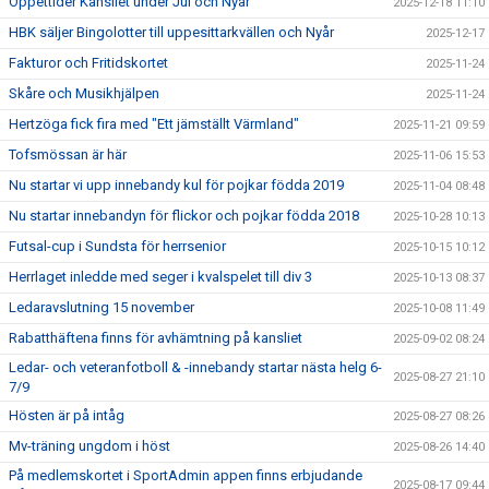
Öppettider Kansliet under Jul och Nyår
2025-12-18 11:10
HBK säljer Bingolotter till uppesittarkvällen och Nyår
2025-12-17
Fakturor och Fritidskortet
2025-11-24
Skåre och Musikhjälpen
2025-11-24
Hertzöga fick fira med "Ett jämställt Värmland"
2025-11-21 09:59
Tofsmössan är här
2025-11-06 15:53
Nu startar vi upp innebandy kul för pojkar födda 2019
2025-11-04 08:48
Nu startar innebandyn för flickor och pojkar födda 2018
2025-10-28 10:13
Futsal-cup i Sundsta för herrsenior
2025-10-15 10:12
Herrlaget inledde med seger i kvalspelet till div 3
2025-10-13 08:37
Ledaravslutning 15 november
2025-10-08 11:49
Rabatthäftena finns för avhämtning på kansliet
2025-09-02 08:24
Ledar- och veteranfotboll & -innebandy startar nästa helg 6-
2025-08-27 21:10
7/9
Hösten är på intåg
2025-08-27 08:26
Mv-träning ungdom i höst
2025-08-26 14:40
På medlemskortet i SportAdmin appen finns erbjudande
2025-08-17 09:44