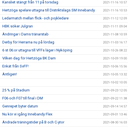
Kansliet stängt från 11 på torsdag
2021-11-16 10:57
Hertzöga spelare uttagna till Distriktslags SM Innebandy
2021-11-16 10:53
Ledarmatch mellan flick- och pojkledare
2021-11-12 12:09
HBK söker Julgran
2021-11-11 09:04
Ändringar i Dams tränarstab
2021-11-08 10:59
Derby för Herrarna nu på lördag
2021-11-03 16:17
6 st 06:or uttagna till VFFs läger i Nyköping
2021-10-26 08:22
Vilken dag för Hertzöga BK Dam
2021-10-09 19:00
Enkät från SvFF!
2021-10-06 15:56
Äntligen!
2021-10-05 13:32
2021-10-02 10:05
25 % på Stadium
2021-09-23 12:05
F06 och F07 till final i DM
2021-09-22 11:38
Genrepet byter datum
2021-09-14 14:57
Nu kör vi igång Innebandy Flex
2021-09-01 13:46
Ändrade träningstider på B och C-ytor
2021-08-30 16:03