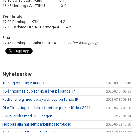
16.30 CU 19 svart - KBK 0-1
16.45 Hertzöga A - FBK U 3-0
Semifinaler
17.00 Forshaga - KBK 4-2
17.15 Carlstad Utd A - Hertzöga A 4-2
Final
17.45 Forshaga - Carlstad Utd A 0-1
efter förlängning
Nyhetsarkiv
Träning onsdag 5 augusti
2026-08-05 15:48
10-åringarnas cup för 45:e året på Ilanda IP
2026-07-31 08:35
Fotbollshelg med derby och cup på Ilanda IP
2026-07-30 08:44
Olle Falk uttagen till rikslägret för pojkar födda 2011
2026-06-09 09:20
6 Juni är lika med HBK-dagen
2026-06-04
Hoppas alla har sett parkeringsförbudet
2026-05-22 17:50