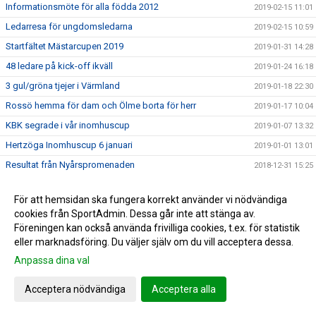
Informationsmöte för alla födda 2012
2019-02-15 11:01
Ledarresa för ungdomsledarna
2019-02-15 10:59
Startfältet Mästarcupen 2019
2019-01-31 14:28
48 ledare på kick-off ikväll
2019-01-24 16:18
3 gul/gröna tjejer i Värmland
2019-01-18 22:30
Rossö hemma för dam och Ölme borta för herr
2019-01-17 10:04
KBK segrade i vår inomhuscup
2019-01-07 13:32
Hertzöga Inomhuscup 6 januari
2019-01-01 13:01
Resultat från Nyårspromenaden
2018-12-31 15:25
Hertzögas Nyårspromenad
2018-12-27 09:27
För att hemsidan ska fungera korrekt använder vi nödvändiga
Juniorlag på herrsidan
2018-12-21 12:52
cookies från SportAdmin. Dessa går inte att stänga av.
God Jul o Gott Nytt År!
2018-12-20 11:18
Föreningen kan också använda frivilliga cookies, t.ex. för statistik
eller marknadsföring. Du väljer själv om du vill acceptera dessa.
Lottning i vår Inomhuscup sker idag
2018-12-18 10:52
Anpassa dina val
Hertzöga Inomhuscup för herrsenior
2018-12-10 10:10
Värmlands Fotbollförbunds repskap 2018
2018-12-05 09:31
Acceptera nödvändiga
Acceptera alla
Halsdukarna har kommit
2018-12-04 12:13