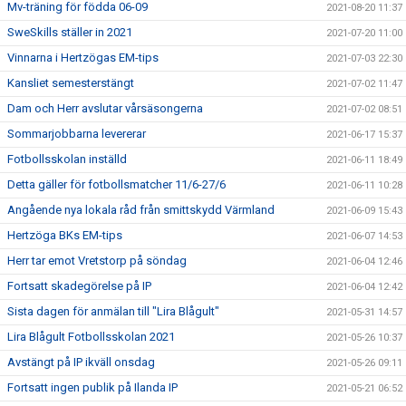
Mv-träning för födda 06-09
2021-08-20 11:37
SweSkills ställer in 2021
2021-07-20 11:00
Vinnarna i Hertzögas EM-tips
2021-07-03 22:30
Kansliet semesterstängt
2021-07-02 11:47
Dam och Herr avslutar vårsäsongerna
2021-07-02 08:51
Sommarjobbarna levererar
2021-06-17 15:37
Fotbollsskolan inställd
2021-06-11 18:49
Detta gäller för fotbollsmatcher 11/6-27/6
2021-06-11 10:28
Angående nya lokala råd från smittskydd Värmland
2021-06-09 15:43
Hertzöga BKs EM-tips
2021-06-07 14:53
Herr tar emot Vretstorp på söndag
2021-06-04 12:46
Fortsatt skadegörelse på IP
2021-06-04 12:42
Sista dagen för anmälan till "Lira Blågult"
2021-05-31 14:57
Lira Blågult Fotbollsskolan 2021
2021-05-26 10:37
Avstängt på IP ikväll onsdag
2021-05-26 09:11
Fortsatt ingen publik på Ilanda IP
2021-05-21 06:52