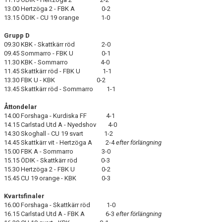
13.00 Hertzöga 2 - FBK A 0-2
13.15 ÖDIK - CU 19 orange 1-0
Grupp D
09.30 KBK - Skattkärr röd 2-0
09.45 Sommarro - FBK U 0-1
11.30 KBK - Sommarro 4-0
11.45 Skattkärr röd - FBK U 1-1
13.30 FBK U - KBK 0-2
13.45 Skattkärr röd - Sommarro 1-1
Åttondelar
14.00 Forshaga - Kurdiska FF 4-1
14.15 Carlstad Utd A - Nyedshov 4-0
14.30 Skoghall - CU 19 svart 1-2
14.45 Skattkärr vit - Hertzöga A 2-4
efter förlängning
15.00 FBK A - Sommarro 3-0
15.15 ÖDIK - Skattkärr röd 0-3
15.30 Hertzöga 2 - FBK U 0-2
15.45 CU 19 orange - KBK 0-3
Kvartsfinaler
16.00 Forshaga - Skattkärr röd 1-0
16.15 Carlstad Utd A - FBK A 6-3
efter förlängning