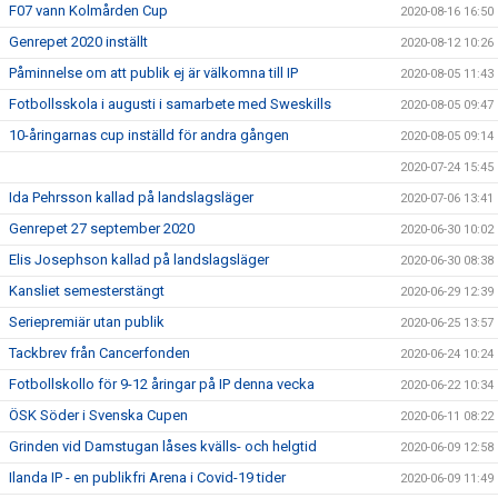
F07 vann Kolmården Cup
2020-08-16 16:50
Genrepet 2020 inställt
2020-08-12 10:26
Påminnelse om att publik ej är välkomna till IP
2020-08-05 11:43
Fotbollsskola i augusti i samarbete med Sweskills
2020-08-05 09:47
10-åringarnas cup inställd för andra gången
2020-08-05 09:14
2020-07-24 15:45
Ida Pehrsson kallad på landslagsläger
2020-07-06 13:41
Genrepet 27 september 2020
2020-06-30 10:02
Elis Josephson kallad på landslagsläger
2020-06-30 08:38
Kansliet semesterstängt
2020-06-29 12:39
Seriepremiär utan publik
2020-06-25 13:57
Tackbrev från Cancerfonden
2020-06-24 10:24
Fotbollskollo för 9-12 åringar på IP denna vecka
2020-06-22 10:34
ÖSK Söder i Svenska Cupen
2020-06-11 08:22
Grinden vid Damstugan låses kvälls- och helgtid
2020-06-09 12:58
Ilanda IP - en publikfri Arena i Covid-19 tider
2020-06-09 11:49