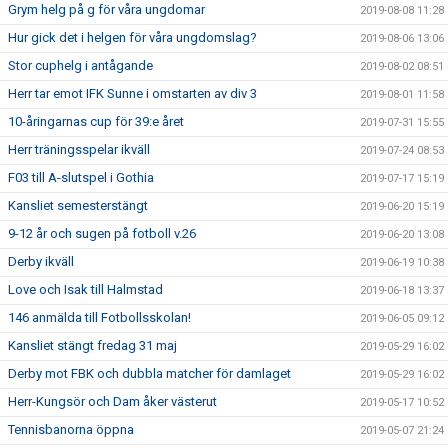
Grym helg på g för våra ungdomar
2019-08-08 11:28
Hur gick det i helgen för våra ungdomslag?
2019-08-06 13:06
Stor cuphelg i antågande
2019-08-02 08:51
Herr tar emot IFK Sunne i omstarten av div 3
2019-08-01 11:58
10-åringarnas cup för 39:e året
2019-07-31 15:55
Herr träningsspelar ikväll
2019-07-24 08:53
F03 till A-slutspel i Gothia
2019-07-17 15:19
Kansliet semesterstängt
2019-06-20 15:19
9-12 år och sugen på fotboll v.26
2019-06-20 13:08
Derby ikväll
2019-06-19 10:38
Love och Isak till Halmstad
2019-06-18 13:37
146 anmälda till Fotbollsskolan!
2019-06-05 09:12
Kansliet stängt fredag 31 maj
2019-05-29 16:02
Derby mot FBK och dubbla matcher för damlaget
2019-05-29 16:02
Herr-Kungsör och Dam åker västerut
2019-05-17 10:52
Tennisbanorna öppna
2019-05-07 21:24