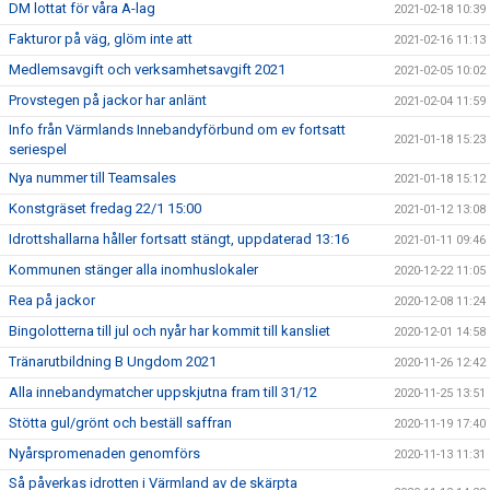
DM lottat för våra A-lag
2021-02-18 10:39
Fakturor på väg, glöm inte att
2021-02-16 11:13
Medlemsavgift och verksamhetsavgift 2021
2021-02-05 10:02
Provstegen på jackor har anlänt
2021-02-04 11:59
Info från Värmlands Innebandyförbund om ev fortsatt
2021-01-18 15:23
seriespel
Nya nummer till Teamsales
2021-01-18 15:12
Konstgräset fredag 22/1 15:00
2021-01-12 13:08
Idrottshallarna håller fortsatt stängt, uppdaterad 13:16
2021-01-11 09:46
Kommunen stänger alla inomhuslokaler
2020-12-22 11:05
Rea på jackor
2020-12-08 11:24
Bingolotterna till jul och nyår har kommit till kansliet
2020-12-01 14:58
Tränarutbildning B Ungdom 2021
2020-11-26 12:42
Alla innebandymatcher uppskjutna fram till 31/12
2020-11-25 13:51
Stötta gul/grönt och beställ saffran
2020-11-19 17:40
Nyårspromenaden genomförs
2020-11-13 11:31
Så påverkas idrotten i Värmland av de skärpta