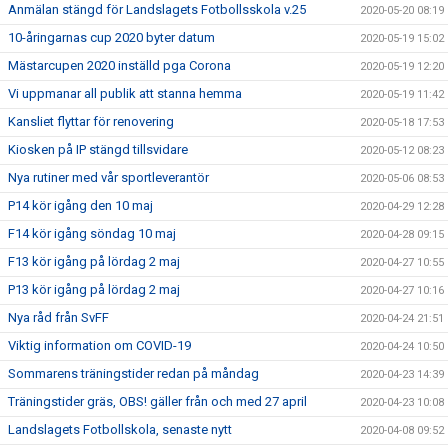
Anmälan stängd för Landslagets Fotbollsskola v.25
2020-05-20 08:19
10-åringarnas cup 2020 byter datum
2020-05-19 15:02
Mästarcupen 2020 inställd pga Corona
2020-05-19 12:20
Vi uppmanar all publik att stanna hemma
2020-05-19 11:42
Kansliet flyttar för renovering
2020-05-18 17:53
Kiosken på IP stängd tillsvidare
2020-05-12 08:23
Nya rutiner med vår sportleverantör
2020-05-06 08:53
P14 kör igång den 10 maj
2020-04-29 12:28
F14 kör igång söndag 10 maj
2020-04-28 09:15
F13 kör igång på lördag 2 maj
2020-04-27 10:55
P13 kör igång på lördag 2 maj
2020-04-27 10:16
Nya råd från SvFF
2020-04-24 21:51
Viktig information om COVID-19
2020-04-24 10:50
Sommarens träningstider redan på måndag
2020-04-23 14:39
Träningstider gräs, OBS! gäller från och med 27 april
2020-04-23 10:08
Landslagets Fotbollskola, senaste nytt
2020-04-08 09:52