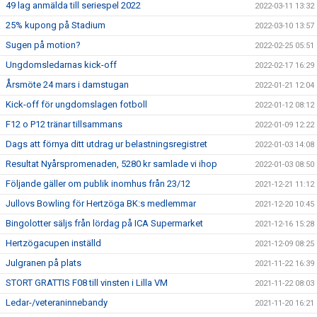
49 lag anmälda till seriespel 2022
2022-03-11 13:32
25% kupong på Stadium
2022-03-10 13:57
Sugen på motion?
2022-02-25 05:51
Ungdomsledarnas kick-off
2022-02-17 16:29
Årsmöte 24 mars i damstugan
2022-01-21 12:04
Kick-off för ungdomslagen fotboll
2022-01-12 08:12
F12 o P12 tränar tillsammans
2022-01-09 12:22
Dags att förnya ditt utdrag ur belastningsregistret
2022-01-03 14:08
Resultat Nyårspromenaden, 5280 kr samlade vi ihop
2022-01-03 08:50
Följande gäller om publik inomhus från 23/12
2021-12-21 11:12
Jullovs Bowling för Hertzöga BK:s medlemmar
2021-12-20 10:45
Bingolotter säljs från lördag på ICA Supermarket
2021-12-16 15:28
Hertzögacupen inställd
2021-12-09 08:25
Julgranen på plats
2021-11-22 16:39
STORT GRATTIS F08 till vinsten i Lilla VM
2021-11-22 08:03
Ledar-/veteraninnebandy
2021-11-20 16:21