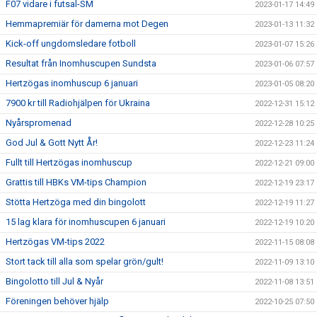
F07 vidare i futsal-SM
2023-01-17 14:49
Hemmapremiär för damerna mot Degen
2023-01-13 11:32
Kick-off ungdomsledare fotboll
2023-01-07 15:26
Resultat från Inomhuscupen Sundsta
2023-01-06 07:57
Hertzögas inomhuscup 6 januari
2023-01-05 08:20
7900 kr till Radiohjälpen för Ukraina
2022-12-31 15:12
Nyårspromenad
2022-12-28 10:25
God Jul & Gott Nytt År!
2022-12-23 11:24
Fullt till Hertzögas inomhuscup
2022-12-21 09:00
Grattis till HBKs VM-tips Champion
2022-12-19 23:17
Stötta Hertzöga med din bingolott
2022-12-19 11:27
15 lag klara för inomhuscupen 6 januari
2022-12-19 10:20
Hertzögas VM-tips 2022
2022-11-15 08:08
Stort tack till alla som spelar grön/gult!
2022-11-09 13:10
Bingolotto till Jul & Nyår
2022-11-08 13:51
Föreningen behöver hjälp
2022-10-25 07:50