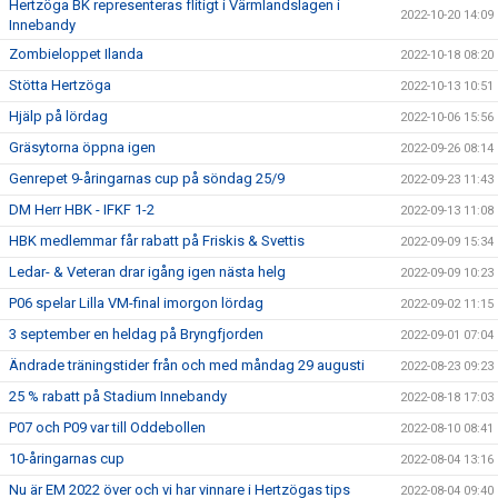
Hertzöga BK representeras flitigt i Värmlandslagen i
2022-10-20 14:09
Innebandy
Zombieloppet Ilanda
2022-10-18 08:20
Stötta Hertzöga
2022-10-13 10:51
Hjälp på lördag
2022-10-06 15:56
Gräsytorna öppna igen
2022-09-26 08:14
Genrepet 9-åringarnas cup på söndag 25/9
2022-09-23 11:43
DM Herr HBK - IFKF 1-2
2022-09-13 11:08
HBK medlemmar får rabatt på Friskis & Svettis
2022-09-09 15:34
Ledar- & Veteran drar igång igen nästa helg
2022-09-09 10:23
P06 spelar Lilla VM-final imorgon lördag
2022-09-02 11:15
3 september en heldag på Bryngfjorden
2022-09-01 07:04
Ändrade träningstider från och med måndag 29 augusti
2022-08-23 09:23
25 % rabatt på Stadium Innebandy
2022-08-18 17:03
P07 och P09 var till Oddebollen
2022-08-10 08:41
10-åringarnas cup
2022-08-04 13:16
Nu är EM 2022 över och vi har vinnare i Hertzögas tips
2022-08-04 09:40