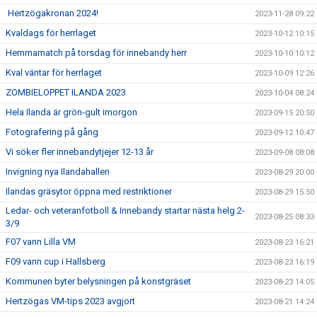
Hertzögakronan 2024!
2023-11-28 09:22
Kvaldags för herrlaget
2023-10-12 10:15
Hemmamatch på torsdag för innebandy herr
2023-10-10 10:12
Kval väntar för herrlaget
2023-10-09 12:26
ZOMBIELOPPET ILANDA 2023
2023-10-04 08:24
Hela Ilanda är grön-gult imorgon
2023-09-15 20:50
Fotografering på gång
2023-09-12 10:47
Vi söker fler innebandytjejer 12-13 år
2023-09-08 08:08
Invigning nya Ilandahallen
2023-08-29 20:00
Ilandas gräsytor öppna med restriktioner
2023-08-29 15:50
Ledar- och veteranfotboll & Innebandy startar nästa helg 2-
2023-08-25 08:33
3/9
F07 vann Lilla VM
2023-08-23 16:21
F09 vann cup i Hallsberg
2023-08-23 16:19
Kommunen byter belysningen på konstgräset
2023-08-23 14:05
Hertzögas VM-tips 2023 avgjort
2023-08-21 14:24