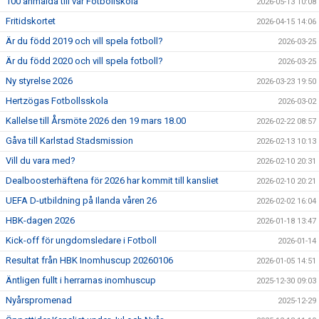
100 anmälda till vår Fotbollskola
2026-05-13 10:08
Fritidskortet
2026-04-15 14:06
Är du född 2019 och vill spela fotboll?
2026-03-25
Är du född 2020 och vill spela fotboll?
2026-03-25
Ny styrelse 2026
2026-03-23 19:50
Hertzögas Fotbollsskola
2026-03-02
Kallelse till Årsmöte 2026 den 19 mars 18.00
2026-02-22 08:57
Gåva till Karlstad Stadsmission
2026-02-13 10:13
Vill du vara med?
2026-02-10 20:31
Dealboosterhäftena för 2026 har kommit till kansliet
2026-02-10 20:21
UEFA D-utbildning på Ilanda våren 26
2026-02-02 16:04
HBK-dagen 2026
2026-01-18 13:47
Kick-off för ungdomsledare i Fotboll
2026-01-14
Resultat från HBK Inomhuscup 20260106
2026-01-05 14:51
Äntligen fullt i herrarnas inomhuscup
2025-12-30 09:03
Nyårspromenad
2025-12-29