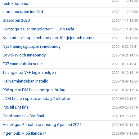
2020-11-12 14:23
restriktionerna
Inomhuscupen inställd
2020-11-12 09:55
Gräsroten 2020
2020-11-11 14:35
Hertzöga säljer bingolotter till Jul o Nyår
2020-11-11 10:26
Nu startar vi upp innebandy flex för tjejer och damer
2020-11-03 12:34
Nya träningsgrupper i innebandy
2020-10-22 09:41
Covid-19 och innebandy
2020-10-21 14:15
F07 vann dubbla serier
2020-10-14 10:41
Talanger på VFF läger i helgen
2020-10-12 15:19
Hallvärmländskan inställd
2020-10-09 12:54
P06 spelar DM final imorgon lördag
2020-10-02 11:14
JDM-finalen spelas onsdag 7 oktober
2020-09-30 13:21
P06 till DM final
2020-09-23 21:18
Grabbarna till JDM final
2020-09-15 21:51
Hertzögas Futsal-cup onsdag 6 januari 2021
2020-09-07 14:15
Ingen publik på Ilanda IP
2020-08-18 11:06