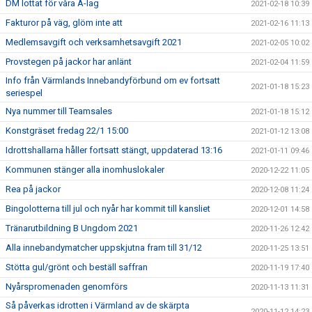
DM lottat för våra A-lag
2021-02-18 10:39
Fakturor på väg, glöm inte att
2021-02-16 11:13
Medlemsavgift och verksamhetsavgift 2021
2021-02-05 10:02
Provstegen på jackor har anlänt
2021-02-04 11:59
Info från Värmlands Innebandyförbund om ev fortsatt
2021-01-18 15:23
seriespel
Nya nummer till Teamsales
2021-01-18 15:12
Konstgräset fredag 22/1 15:00
2021-01-12 13:08
Idrottshallarna håller fortsatt stängt, uppdaterad 13:16
2021-01-11 09:46
Kommunen stänger alla inomhuslokaler
2020-12-22 11:05
Rea på jackor
2020-12-08 11:24
Bingolotterna till jul och nyår har kommit till kansliet
2020-12-01 14:58
Tränarutbildning B Ungdom 2021
2020-11-26 12:42
Alla innebandymatcher uppskjutna fram till 31/12
2020-11-25 13:51
Stötta gul/grönt och beställ saffran
2020-11-19 17:40
Nyårspromenaden genomförs
2020-11-13 11:31
Så påverkas idrotten i Värmland av de skärpta
2020-11-12 14:23