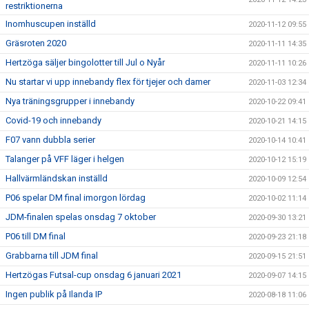
restriktionerna
Inomhuscupen inställd
2020-11-12 09:55
Gräsroten 2020
2020-11-11 14:35
Hertzöga säljer bingolotter till Jul o Nyår
2020-11-11 10:26
Nu startar vi upp innebandy flex för tjejer och damer
2020-11-03 12:34
Nya träningsgrupper i innebandy
2020-10-22 09:41
Covid-19 och innebandy
2020-10-21 14:15
F07 vann dubbla serier
2020-10-14 10:41
Talanger på VFF läger i helgen
2020-10-12 15:19
Hallvärmländskan inställd
2020-10-09 12:54
P06 spelar DM final imorgon lördag
2020-10-02 11:14
JDM-finalen spelas onsdag 7 oktober
2020-09-30 13:21
P06 till DM final
2020-09-23 21:18
Grabbarna till JDM final
2020-09-15 21:51
Hertzögas Futsal-cup onsdag 6 januari 2021
2020-09-07 14:15
Ingen publik på Ilanda IP
2020-08-18 11:06