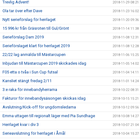
Trevlig Advent!
2018-11-29 08:21
Ola tar över efter Dave
2018-11-23 16:02
Nytt serieförslag för herrlaget
2018-11-20 09:36
15 996 kr från Gräsroten till Gul/Grönt
2018-11-14 11:38
Serieförslag Dam 2019
2018-11-08 12:31
Serieförslaget klart för herrlaget 2019
2018-11-08 12:28
22/22 lag anmälda till Mästarcupen
2018-11-06 15:25
Inbjudan till Mästarcupen 2019 skickades idag
2018-11-05 14:02
F05 etta o tvåa i Sun Cup futsal
2018-11-04 14:11
Kansliet stängt fredag 2/11
2018-11-01 14:24
3:e raka för innebandyherrarna
2018-10-22 08:31
Fakturor för innebandysäsongen skickas idag
2018-10-15 15:21
Avslutning/Kick-off för ungdomsledarna
2018-10-12 09:56
Emma uttagen till regionalt läger med Pia Sundhage
2018-10-08 14:27
Herrlaget kvar i div 3
2018-10-07 21:04
Serieavslutning för herrlaget i Åmål
2018-10-04 15:27