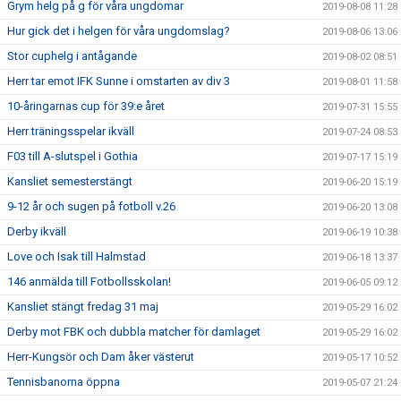
Grym helg på g för våra ungdomar
2019-08-08 11:28
Hur gick det i helgen för våra ungdomslag?
2019-08-06 13:06
Stor cuphelg i antågande
2019-08-02 08:51
Herr tar emot IFK Sunne i omstarten av div 3
2019-08-01 11:58
10-åringarnas cup för 39:e året
2019-07-31 15:55
Herr träningsspelar ikväll
2019-07-24 08:53
F03 till A-slutspel i Gothia
2019-07-17 15:19
Kansliet semesterstängt
2019-06-20 15:19
9-12 år och sugen på fotboll v.26
2019-06-20 13:08
Derby ikväll
2019-06-19 10:38
Love och Isak till Halmstad
2019-06-18 13:37
146 anmälda till Fotbollsskolan!
2019-06-05 09:12
Kansliet stängt fredag 31 maj
2019-05-29 16:02
Derby mot FBK och dubbla matcher för damlaget
2019-05-29 16:02
Herr-Kungsör och Dam åker västerut
2019-05-17 10:52
Tennisbanorna öppna
2019-05-07 21:24