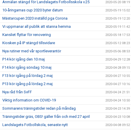
Anmälan stängd för Landslagets Fotbollsskola v.25
2020-05-20 08:19
10-åringarnas cup 2020 byter datum
2020-05-19 15:02
Mästarcupen 2020 inställd pga Corona
2020-05-19 12:20
Vi uppmanar all publik att stanna hemma
2020-05-19 11:42
Kansliet flyttar för renovering
2020-05-18 17:53
Kiosken på IP stängd tillsvidare
2020-05-12 08:23
Nya rutiner med vår sportleverantör
2020-05-06 08:53
P14 kör igång den 10 maj
2020-04-29 12:28
F14 kör igång söndag 10 maj
2020-04-28 09:15
F13 kör igång på lördag 2 maj
2020-04-27 10:55
P13 kör igång på lördag 2 maj
2020-04-27 10:16
Nya råd från SvFF
2020-04-24 21:51
Viktig information om COVID-19
2020-04-24 10:50
Sommarens träningstider redan på måndag
2020-04-23 14:39
Träningstider gräs, OBS! gäller från och med 27 april
2020-04-23 10:08
Landslagets Fotbollskola, senaste nytt
2020-04-08 09:52