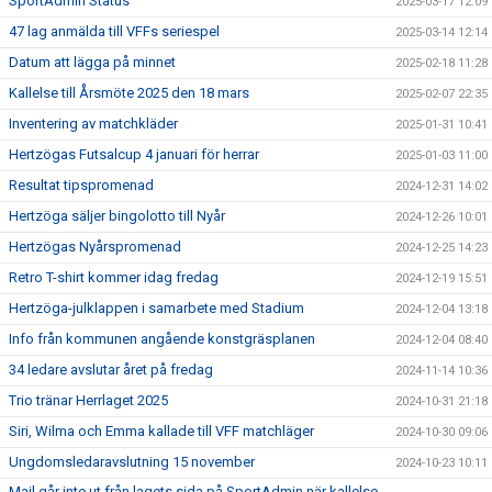
SportAdmin Status
2025-03-17 12:09
47 lag anmälda till VFFs seriespel
2025-03-14 12:14
Datum att lägga på minnet
2025-02-18 11:28
Kallelse till Årsmöte 2025 den 18 mars
2025-02-07 22:35
Inventering av matchkläder
2025-01-31 10:41
Hertzögas Futsalcup 4 januari för herrar
2025-01-03 11:00
Resultat tipspromenad
2024-12-31 14:02
Hertzöga säljer bingolotto till Nyår
2024-12-26 10:01
Hertzögas Nyårspromenad
2024-12-25 14:23
Retro T-shirt kommer idag fredag
2024-12-19 15:51
Hertzöga-julklappen i samarbete med Stadium
2024-12-04 13:18
Info från kommunen angående konstgräsplanen
2024-12-04 08:40
34 ledare avslutar året på fredag
2024-11-14 10:36
Trio tränar Herrlaget 2025
2024-10-31 21:18
Siri, Wilma och Emma kallade till VFF matchläger
2024-10-30 09:06
Ungdomsledaravslutning 15 november
2024-10-23 10:11
Mail går inte ut från lagets sida på SportAdmin när kallelse