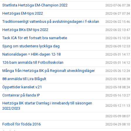
Startlista Hertzöga EM-Champion 2022
2022-07-06 07:28
Hertzögas EM-tips 2022
2022-06-27 07:34
Traditionsenligt vattenbus på avslutningsdagen i f-skolan
2022-06-22 15:46
Hertzöga BKs EM tips 2022
2022-06-22 13:47
Tack ICA för ett fortsatt bra samarbete
2022-06-15 10:24
Sjung om studentens lyckliga dag
2022-06-09 12:53
Nationaldagen = HBK-dagen 12-18
2022-05-31 14:17
126 barn anmälda till Fotbollsskolan
2022-05-31 14:12
Många från Hertzöga BK på Regionalt utvecklingsläger
2022-05-26 12:24
88 anmälda till Lira Blågult
2022-05-18 08:38
Öppettider kansliet v.21
2022-05-18 08:24
Containrar på Ilanda IP
2022-05-16 13:27
Hertzöga BK startar Damlag i innebandy till säsongen
2022-05-12 11:13
2022/2023
2022-05-09 08:07
Fotboll för födda 2016
2022-04-29 08:10