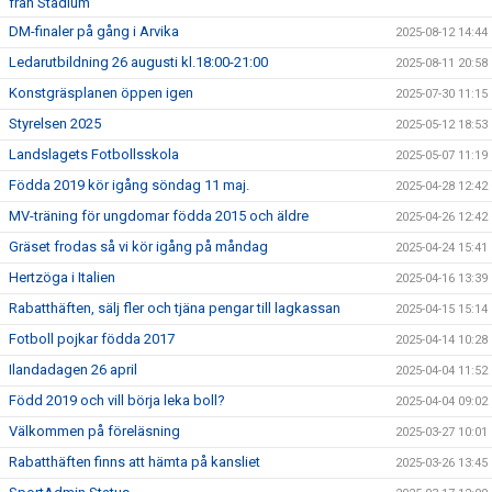
från Stadium
DM-finaler på gång i Arvika
2025-08-12 14:44
Ledarutbildning 26 augusti kl.18:00-21:00
2025-08-11 20:58
Konstgräsplanen öppen igen
2025-07-30 11:15
Styrelsen 2025
2025-05-12 18:53
Landslagets Fotbollsskola
2025-05-07 11:19
Födda 2019 kör igång söndag 11 maj.
2025-04-28 12:42
MV-träning för ungdomar födda 2015 och äldre
2025-04-26 12:42
Gräset frodas så vi kör igång på måndag
2025-04-24 15:41
Hertzöga i Italien
2025-04-16 13:39
Rabatthäften, sälj fler och tjäna pengar till lagkassan
2025-04-15 15:14
Fotboll pojkar födda 2017
2025-04-14 10:28
Ilandadagen 26 april
2025-04-04 11:52
Född 2019 och vill börja leka boll?
2025-04-04 09:02
Välkommen på föreläsning
2025-03-27 10:01
Rabatthäften finns att hämta på kansliet
2025-03-26 13:45