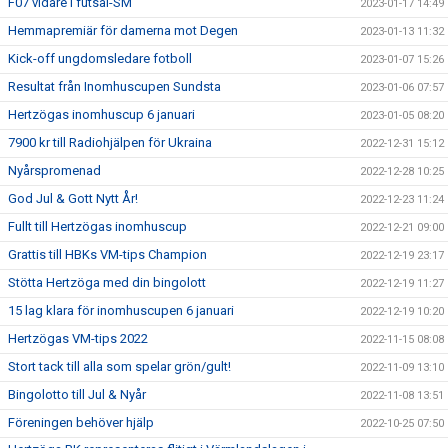
F07 vidare i futsal-SM
2023-01-17 14:49
Hemmapremiär för damerna mot Degen
2023-01-13 11:32
Kick-off ungdomsledare fotboll
2023-01-07 15:26
Resultat från Inomhuscupen Sundsta
2023-01-06 07:57
Hertzögas inomhuscup 6 januari
2023-01-05 08:20
7900 kr till Radiohjälpen för Ukraina
2022-12-31 15:12
Nyårspromenad
2022-12-28 10:25
God Jul & Gott Nytt År!
2022-12-23 11:24
Fullt till Hertzögas inomhuscup
2022-12-21 09:00
Grattis till HBKs VM-tips Champion
2022-12-19 23:17
Stötta Hertzöga med din bingolott
2022-12-19 11:27
15 lag klara för inomhuscupen 6 januari
2022-12-19 10:20
Hertzögas VM-tips 2022
2022-11-15 08:08
Stort tack till alla som spelar grön/gult!
2022-11-09 13:10
Bingolotto till Jul & Nyår
2022-11-08 13:51
Föreningen behöver hjälp
2022-10-25 07:50