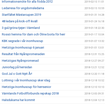
Informationsmöte för alla födda 2012
2019-02-15 11:01
Ledarresa för ungdomsledarna
2019-02-15 10:59
Startfältet Mästarcupen 2019
2019-01-31 14:28
48 ledare på kick-off ikväll
2019-01-24 16:18
3 gul/gröna tjejer i Värmland
2019-01-18 22:30
Rossö hemma för dam och Ölme borta för herr
2019-01-17 10:04
KBK segrade i vår inomhuscup
2019-01-07 13:32
Hertzöga Inomhuscup 6 januari
2019-01-01 13:01
Resultat från Nyårspromenaden
2018-12-31 15:25
Hertzögas Nyårspromenad
2018-12-27 09:27
Juniorlag på herrsidan
2018-12-21 12:52
God Jul o Gott Nytt År!
2018-12-20 11:18
Lottning i vår Inomhuscup sker idag
2018-12-18 10:52
Hertzöga Inomhuscup för herrsenior
2018-12-10 10:10
Värmlands Fotbollförbunds repskap 2018
2018-12-05 09:31
Halsdukarna har kommit
2018-12-04 12:13