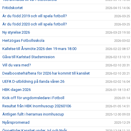
Fritidskortet
2026-04-15 14:06
Är du född 2019 och vill spela fotboll?
2026-03-25
Är du född 2020 och vill spela fotboll?
2026-03-25
Ny styrelse 2026
2026-03-23 19:50
Hertzögas Fotbollsskola
2026-03-02
Kallelse till Årsmöte 2026 den 19 mars 18.00
2026-02-22 08:57
Gåva till Karlstad Stadsmission
2026-02-13 10:13
Vill du vara med?
2026-02-10 20:31
Dealboosterhäftena för 2026 har kommit till kansliet
2026-02-10 20:21
UEFA D-utbildning på Ilanda våren 26
2026-02-02 16:04
HBK-dagen 2026
2026-01-18 13:47
Kick-off för ungdomsledare i Fotboll
2026-01-14
Resultat från HBK Inomhuscup 20260106
2026-01-05 14:51
Äntligen fullt i herrarnas inomhuscup
2025-12-30 09:03
Nyårspromenad
2025-12-29
Öppettider Kansliet under Jul och Nyår
2025-12-18 11:10