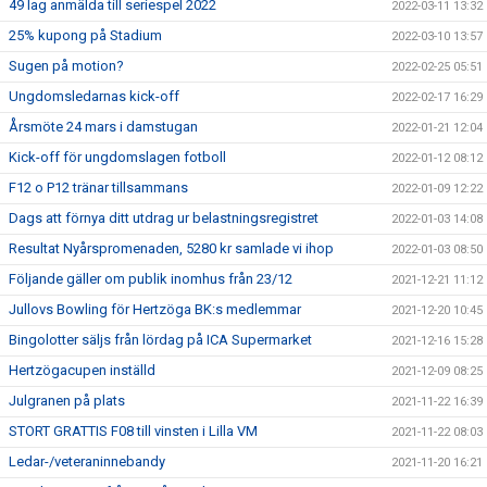
49 lag anmälda till seriespel 2022
2022-03-11 13:32
25% kupong på Stadium
2022-03-10 13:57
Sugen på motion?
2022-02-25 05:51
Ungdomsledarnas kick-off
2022-02-17 16:29
Årsmöte 24 mars i damstugan
2022-01-21 12:04
Kick-off för ungdomslagen fotboll
2022-01-12 08:12
F12 o P12 tränar tillsammans
2022-01-09 12:22
Dags att förnya ditt utdrag ur belastningsregistret
2022-01-03 14:08
Resultat Nyårspromenaden, 5280 kr samlade vi ihop
2022-01-03 08:50
Följande gäller om publik inomhus från 23/12
2021-12-21 11:12
Jullovs Bowling för Hertzöga BK:s medlemmar
2021-12-20 10:45
Bingolotter säljs från lördag på ICA Supermarket
2021-12-16 15:28
Hertzögacupen inställd
2021-12-09 08:25
Julgranen på plats
2021-11-22 16:39
STORT GRATTIS F08 till vinsten i Lilla VM
2021-11-22 08:03
Ledar-/veteraninnebandy
2021-11-20 16:21