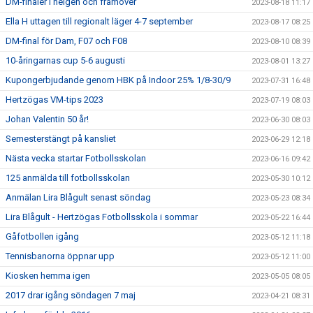
DM-finaler i helgen och framöver
2023-08-18 11:17
Ella H uttagen till regionalt läger 4-7 september
2023-08-17 08:25
DM-final för Dam, F07 och F08
2023-08-10 08:39
10-åringarnas cup 5-6 augusti
2023-08-01 13:27
Kupongerbjudande genom HBK på Indoor 25% 1/8-30/9
2023-07-31 16:48
Hertzögas VM-tips 2023
2023-07-19 08:03
Johan Valentin 50 år!
2023-06-30 08:03
Semesterstängt på kansliet
2023-06-29 12:18
Nästa vecka startar Fotbollsskolan
2023-06-16 09:42
125 anmälda till fotbollsskolan
2023-05-30 10:12
Anmälan Lira Blågult senast söndag
2023-05-23 08:34
Lira Blågult - Hertzögas Fotbollsskola i sommar
2023-05-22 16:44
Gåfotbollen igång
2023-05-12 11:18
Tennisbanorna öppnar upp
2023-05-12 11:00
Kiosken hemma igen
2023-05-05 08:05
2017 drar igång söndagen 7 maj
2023-04-21 08:31