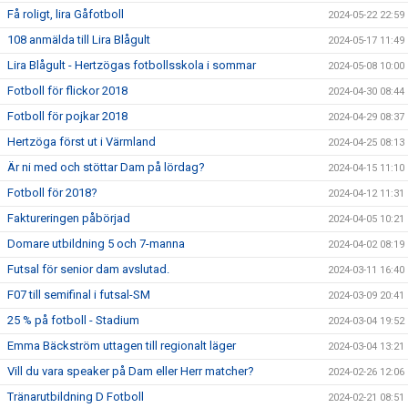
Få roligt, lira Gåfotboll
2024-05-22 22:59
108 anmälda till Lira Blågult
2024-05-17 11:49
Lira Blågult - Hertzögas fotbollsskola i sommar
2024-05-08 10:00
Fotboll för flickor 2018
2024-04-30 08:44
Fotboll för pojkar 2018
2024-04-29 08:37
Hertzöga först ut i Värmland
2024-04-25 08:13
Är ni med och stöttar Dam på lördag?
2024-04-15 11:10
Fotboll för 2018?
2024-04-12 11:31
Faktureringen påbörjad
2024-04-05 10:21
Domare utbildning 5 och 7-manna
2024-04-02 08:19
Futsal för senior dam avslutad.
2024-03-11 16:40
F07 till semifinal i futsal-SM
2024-03-09 20:41
25 % på fotboll - Stadium
2024-03-04 19:52
Emma Bäckström uttagen till regionalt läger
2024-03-04 13:21
Vill du vara speaker på Dam eller Herr matcher?
2024-02-26 12:06
Tränarutbildning D Fotboll
2024-02-21 08:51