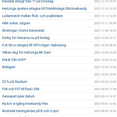
Kansliet stängt från 11 på torsdag
2021-11-16 10:57
Hertzöga spelare uttagna till Distriktslags SM Innebandy
2021-11-16 10:53
Ledarmatch mellan flick- och pojkledare
2021-11-12 12:09
HBK söker Julgran
2021-11-11 09:04
Ändringar i Dams tränarstab
2021-11-08 10:59
Derby för Herrarna nu på lördag
2021-11-03 16:17
6 st 06:or uttagna till VFFs läger i Nyköping
2021-10-26 08:22
Vilken dag för Hertzöga BK Dam
2021-10-09 19:00
Enkät från SvFF!
2021-10-06 15:56
Äntligen!
2021-10-05 13:32
2021-10-02 10:05
25 % på Stadium
2021-09-23 12:05
F06 och F07 till final i DM
2021-09-22 11:38
Genrepet byter datum
2021-09-14 14:57
Nu kör vi igång Innebandy Flex
2021-09-01 13:46
Ändrade träningstider på B och C-ytor
2021-08-30 16:03