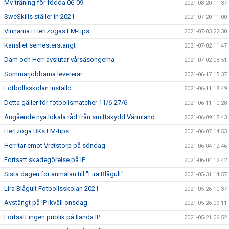
Mv-träning för födda 06-09
2021-08-20 11:37
SweSkills ställer in 2021
2021-07-20 11:00
Vinnarna i Hertzögas EM-tips
2021-07-03 22:30
Kansliet semesterstängt
2021-07-02 11:47
Dam och Herr avslutar vårsäsongerna
2021-07-02 08:51
Sommarjobbarna levererar
2021-06-17 15:37
Fotbollsskolan inställd
2021-06-11 18:49
Detta gäller för fotbollsmatcher 11/6-27/6
2021-06-11 10:28
Angående nya lokala råd från smittskydd Värmland
2021-06-09 15:43
Hertzöga BKs EM-tips
2021-06-07 14:53
Herr tar emot Vretstorp på söndag
2021-06-04 12:46
Fortsatt skadegörelse på IP
2021-06-04 12:42
Sista dagen för anmälan till "Lira Blågult"
2021-05-31 14:57
Lira Blågult Fotbollsskolan 2021
2021-05-26 10:37
Avstängt på IP ikväll onsdag
2021-05-26 09:11
Fortsatt ingen publik på Ilanda IP
2021-05-21 06:52