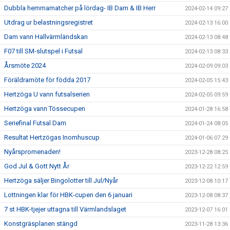
Dubbla hemmamatcher på lördag- IB Dam & IB Herr
2024-02-14 09:27
Utdrag ur belastningsregistret
2024-02-13 16:00
Dam vann Hallvärmländskan
2024-02-13 08:48
F07 till SM-slutspel i Futsal
2024-02-13 08:33
Årsmöte 2024
2024-02-09 09:03
Föräldramöte för födda 2017
2024-02-05 15:43
Hertzöga U vann futsalserien
2024-02-05 09:59
Hertzöga vann Tössecupen
2024-01-28 16:58
Seriefinal Futsal Dam
2024-01-24 08:05
Resultat Hertzögas Inomhuscup
2024-01-06 07:29
Nyårspromenaden!
2023-12-28 08:25
God Jul & Gott Nytt År
2023-12-22 12:59
Hertzöga säljer Bingolotter till Jul/Nyår
2023-12-08 10:17
Lottningen klar för HBK-cupen den 6 januari
2023-12-08 08:37
7 st HBK-tjejer uttagna till Värmlandslaget
2023-12-07 16:01
Konstgräsplanen stängd
2023-11-28 13:36