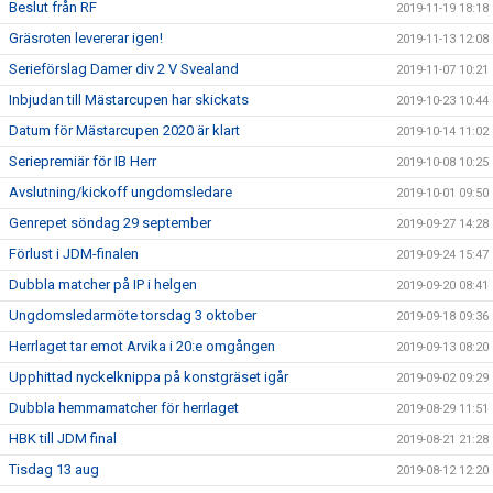
Beslut från RF
2019-11-19 18:18
Gräsroten levererar igen!
2019-11-13 12:08
Serieförslag Damer div 2 V Svealand
2019-11-07 10:21
Inbjudan till Mästarcupen har skickats
2019-10-23 10:44
Datum för Mästarcupen 2020 är klart
2019-10-14 11:02
Seriepremiär för IB Herr
2019-10-08 10:25
Avslutning/kickoff ungdomsledare
2019-10-01 09:50
Genrepet söndag 29 september
2019-09-27 14:28
Förlust i JDM-finalen
2019-09-24 15:47
Dubbla matcher på IP i helgen
2019-09-20 08:41
Ungdomsledarmöte torsdag 3 oktober
2019-09-18 09:36
Herrlaget tar emot Arvika i 20:e omgången
2019-09-13 08:20
Upphittad nyckelknippa på konstgräset igår
2019-09-02 09:29
Dubbla hemmamatcher för herrlaget
2019-08-29 11:51
HBK till JDM final
2019-08-21 21:28
Tisdag 13 aug
2019-08-12 12:20