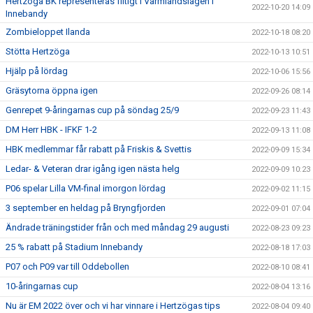
Hertzöga BK representeras flitigt i Värmlandslagen i
2022-10-20 14:09
Innebandy
Zombieloppet Ilanda
2022-10-18 08:20
Stötta Hertzöga
2022-10-13 10:51
Hjälp på lördag
2022-10-06 15:56
Gräsytorna öppna igen
2022-09-26 08:14
Genrepet 9-åringarnas cup på söndag 25/9
2022-09-23 11:43
DM Herr HBK - IFKF 1-2
2022-09-13 11:08
HBK medlemmar får rabatt på Friskis & Svettis
2022-09-09 15:34
Ledar- & Veteran drar igång igen nästa helg
2022-09-09 10:23
P06 spelar Lilla VM-final imorgon lördag
2022-09-02 11:15
3 september en heldag på Bryngfjorden
2022-09-01 07:04
Ändrade träningstider från och med måndag 29 augusti
2022-08-23 09:23
25 % rabatt på Stadium Innebandy
2022-08-18 17:03
P07 och P09 var till Oddebollen
2022-08-10 08:41
10-åringarnas cup
2022-08-04 13:16
Nu är EM 2022 över och vi har vinnare i Hertzögas tips
2022-08-04 09:40