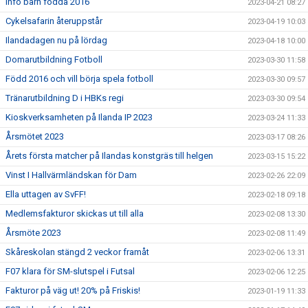
Info barn födda 2016
2023-04-21 08:27
Cykelsafarin återuppstår
2023-04-19 10:03
Ilandadagen nu på lördag
2023-04-18 10:00
Domarutbildning Fotboll
2023-03-30 11:58
Född 2016 och vill börja spela fotboll
2023-03-30 09:57
Tränarutbildning D i HBKs regi
2023-03-30 09:54
Kioskverksamheten på Ilanda IP 2023
2023-03-24 11:33
Årsmötet 2023
2023-03-17 08:26
Årets första matcher på Ilandas konstgräs till helgen
2023-03-15 15:22
Vinst I Hallvärmländskan för Dam
2023-02-26 22:09
Ella uttagen av SvFF!
2023-02-18 09:18
Medlemsfakturor skickas ut till alla
2023-02-08 13:30
Årsmöte 2023
2023-02-08 11:49
Skåreskolan stängd 2 veckor framåt
2023-02-06 13:31
F07 klara för SM-slutspel i Futsal
2023-02-06 12:25
Fakturor på väg ut! 20% på Friskis!
2023-01-19 11:33