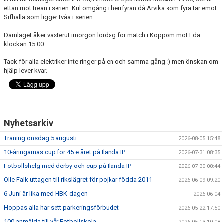
FRISPARKEN
ettan mot trean i serien. Kul omgång i herrfyran då Arvika som fyra tar emot
Sifhälla som ligger tvåa i serien.
BLI MEDLEM
Damlaget åker västerut imorgon lördag för match i Koppom mot Eda
klockan 15.00.
MATCHER
Tack för alla elektriker inte ringer på en och samma gång :) men önskan om
hjälp lever kvar.
KONTAKTER & LAG
FÖRENINGSDOKUMENT_GAMLA
SPONSORER
Nyhetsarkiv
FÖRENINGSDOKUMENT
Träning onsdag 5 augusti
2026-08-05 15:48
10-åringarnas cup för 45:e året på Ilanda IP
2026-07-31 08:35
Fotbollshelg med derby och cup på Ilanda IP
2026-07-30 08:44
Olle Falk uttagen till rikslägret för pojkar födda 2011
2026-06-09 09:20
6 Juni är lika med HBK-dagen
2026-06-04
Hoppas alla har sett parkeringsförbudet
2026-05-22 17:50
100 anmälda till vår Fotbollskola
2026-05-13 10:08