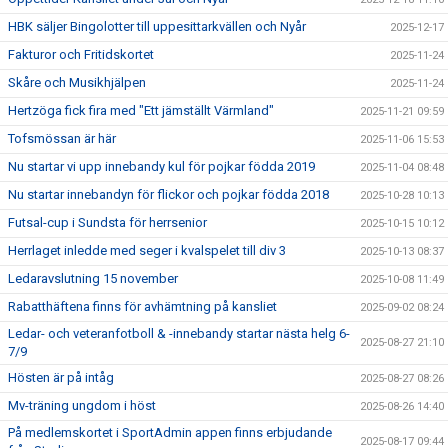
HBK säljer Bingolotter till uppesittarkvällen och Nyår
2025-12-17
Fakturor och Fritidskortet
2025-11-24
Skåre och Musikhjälpen
2025-11-24
Hertzöga fick fira med "Ett jämställt Värmland"
2025-11-21 09:59
Tofsmössan är här
2025-11-06 15:53
Nu startar vi upp innebandy kul för pojkar födda 2019
2025-11-04 08:48
Nu startar innebandyn för flickor och pojkar födda 2018
2025-10-28 10:13
Futsal-cup i Sundsta för herrsenior
2025-10-15 10:12
Herrlaget inledde med seger i kvalspelet till div 3
2025-10-13 08:37
Ledaravslutning 15 november
2025-10-08 11:49
Rabatthäftena finns för avhämtning på kansliet
2025-09-02 08:24
Ledar- och veteranfotboll & -innebandy startar nästa helg 6-
2025-08-27 21:10
7/9
Hösten är på intåg
2025-08-27 08:26
Mv-träning ungdom i höst
2025-08-26 14:40
På medlemskortet i SportAdmin appen finns erbjudande
2025-08-17 09:44