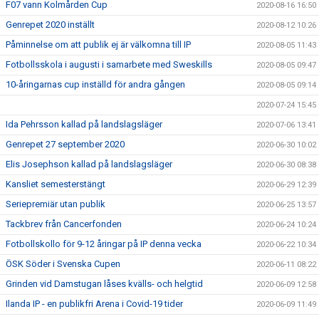
F07 vann Kolmården Cup
2020-08-16 16:50
Genrepet 2020 inställt
2020-08-12 10:26
Påminnelse om att publik ej är välkomna till IP
2020-08-05 11:43
Fotbollsskola i augusti i samarbete med Sweskills
2020-08-05 09:47
10-åringarnas cup inställd för andra gången
2020-08-05 09:14
2020-07-24 15:45
Ida Pehrsson kallad på landslagsläger
2020-07-06 13:41
Genrepet 27 september 2020
2020-06-30 10:02
Elis Josephson kallad på landslagsläger
2020-06-30 08:38
Kansliet semesterstängt
2020-06-29 12:39
Seriepremiär utan publik
2020-06-25 13:57
Tackbrev från Cancerfonden
2020-06-24 10:24
Fotbollskollo för 9-12 åringar på IP denna vecka
2020-06-22 10:34
ÖSK Söder i Svenska Cupen
2020-06-11 08:22
Grinden vid Damstugan låses kvälls- och helgtid
2020-06-09 12:58
Ilanda IP - en publikfri Arena i Covid-19 tider
2020-06-09 11:49