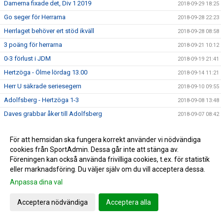
Damerna fixade det, Div 1 2019
2018-09-29 18:25
Go seger för Herrarna
2018-09-28 22:23
Herrlaget behöver ert stöd ikväll
2018-09-28 08:58
3 poäng för herrarna
2018-09-21 10:12
0-3 förlust i JDM
2018-09-19 21:41
Hertzöga - Ölme lördag 13.00
2018-09-14 11:21
Herr U säkrade seriesegern
2018-09-10 09:55
Adolfsberg - Hertzöga 1-3
2018-09-08 13:48
Daves grabbar åker till Adolfsberg
2018-09-07 08:42
JDM-final för våra tjejer
2018-09-05 14:56
För att hemsidan ska fungera korrekt använder vi nödvändiga
Ödesmatch för herrlaget
2018-08-31 12:48
cookies från SportAdmin. Dessa går inte att stänga av.
Pontus Johansson och Maria Busk inspirerar
2018-08-28 12:22
Föreningen kan också använda frivilliga cookies, t.ex. för statistik
Utlottade priser från Målkronan
eller marknadsföring. Du väljer själv om du vill acceptera dessa.
2018-08-20 08:33
Anpassa dina val
Tung förlust för herrlaget mot FF
2018-08-18 15:00
Hertzögakronan Lördag 18/8
2018-08-13 09:19
Acceptera nödvändiga
Acceptera alla
Seger 2-1 mot Bosna 92
2018-08-09 11:29