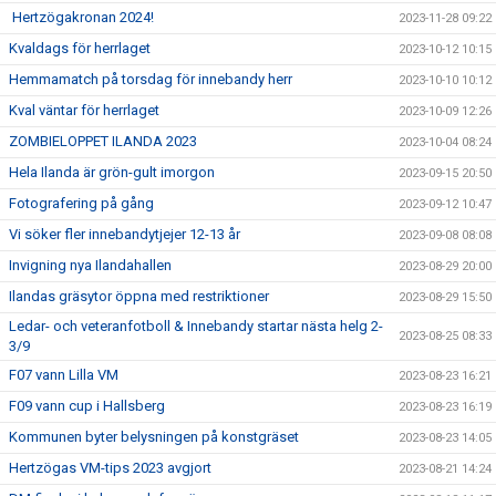
Hertzögakronan 2024!
2023-11-28 09:22
Kvaldags för herrlaget
2023-10-12 10:15
Hemmamatch på torsdag för innebandy herr
2023-10-10 10:12
Kval väntar för herrlaget
2023-10-09 12:26
ZOMBIELOPPET ILANDA 2023
2023-10-04 08:24
Hela Ilanda är grön-gult imorgon
2023-09-15 20:50
Fotografering på gång
2023-09-12 10:47
Vi söker fler innebandytjejer 12-13 år
2023-09-08 08:08
Invigning nya Ilandahallen
2023-08-29 20:00
Ilandas gräsytor öppna med restriktioner
2023-08-29 15:50
Ledar- och veteranfotboll & Innebandy startar nästa helg 2-
2023-08-25 08:33
3/9
F07 vann Lilla VM
2023-08-23 16:21
F09 vann cup i Hallsberg
2023-08-23 16:19
Kommunen byter belysningen på konstgräset
2023-08-23 14:05
Hertzögas VM-tips 2023 avgjort
2023-08-21 14:24