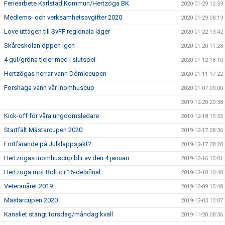
Feriearbete Karlstad Kommun/Hertzöga BK
2020-01-29 12:59
Medlems- och verksamhetsavgifter 2020
2020-01-29 08:19
Love uttagen till SvFF regionala läger
2020-01-22 13:42
Skåreskolan öppen igen
2020-01-20 11:28
4 gul/gröna tjejer med i slutspel
2020-01-12 18:10
Hertzögas herrar vann Dömlecupen
2020-01-11 17:22
Forshaga vann vår inomhuscup
2020-01-07 09:00
2019-12-20 20:38
Kick-off för våra ungdomsledare
2019-12-18 15:55
Startfält Mästarcupen 2020
2019-12-17 08:36
Fortfarande på Julklappsjakt?
2019-12-17 08:20
Hertzögas inomhuscup blir av den 4 januari
2019-12-16 15:01
Hertzöga mot Boltic i 16-delsfinal
2019-12-10 10:40
Veteranåret 2019
2019-12-09 15:48
Mästarcupen 2020
2019-12-03 12:07
Kansliet stängt torsdag/måndag kväll
2019-11-20 08:36