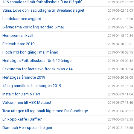
135 anmälda till vår fotbollsskola "Lira Blågult"
2019-05-02 16:22
Stina, Love och Isac uttagna till Svealandslägret
2019-05-02 15:03
Landskampen avgjord
2019-05-01 18:20
6-åringarna kör igång söndag 5 maj
2019-04-25 10:26
Herr premiär ikväll
2019-04-18 10:34
Feriearbetare 2019
2019-04-18 10:31
F och P13 kör igång i maj månad
2019-04-10 08:15
Hertzögas Fotbollsskola för 6-12 åringar
2019-04-09 09:42
Fakturorna för årets avgifter skickas v.14
2019-03-28 08:34
Hertzögas årsmöte 2019
2019-03-20 08:05
41 lag anmälda till säsongen 2019
2019-03-12 13:14
Inställt för Dam o Herr
2019-03-09 11:04
Välkommen till HBK Mattias!
2019-03-07 15:40
Tuva uttagen till regionalt läger med Pia Sundhage
2019-03-06 08:27
En köpp kaffe i Säffle?
2019-03-05 12:35
Dam och Herr spelar i helgen
2019-02-21 16:58