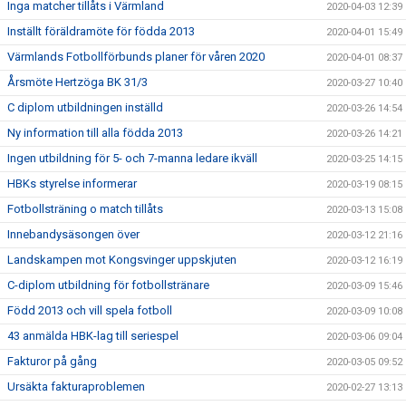
Inga matcher tillåts i Värmland
2020-04-03 12:39
Inställt föräldramöte för födda 2013
2020-04-01 15:49
Värmlands Fotbollförbunds planer för våren 2020
2020-04-01 08:37
Årsmöte Hertzöga BK 31/3
2020-03-27 10:40
C diplom utbildningen inställd
2020-03-26 14:54
Ny information till alla födda 2013
2020-03-26 14:21
Ingen utbildning för 5- och 7-manna ledare ikväll
2020-03-25 14:15
HBKs styrelse informerar
2020-03-19 08:15
Fotbollsträning o match tillåts
2020-03-13 15:08
Innebandysäsongen över
2020-03-12 21:16
Landskampen mot Kongsvinger uppskjuten
2020-03-12 16:19
C-diplom utbildning för fotbollstränare
2020-03-09 15:46
Född 2013 och vill spela fotboll
2020-03-09 10:08
43 anmälda HBK-lag till seriespel
2020-03-06 09:04
Fakturor på gång
2020-03-05 09:52
Ursäkta fakturaproblemen
2020-02-27 13:13