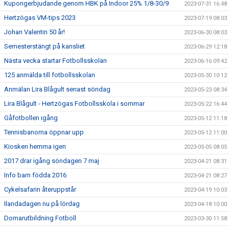
Kupongerbjudande genom HBK på Indoor 25% 1/8-30/9
2023-07-31 16:48
Hertzögas VM-tips 2023
2023-07-19 08:03
Johan Valentin 50 år!
2023-06-30 08:03
Semesterstängt på kansliet
2023-06-29 12:18
Nästa vecka startar Fotbollsskolan
2023-06-16 09:42
125 anmälda till fotbollsskolan
2023-05-30 10:12
Anmälan Lira Blågult senast söndag
2023-05-23 08:34
Lira Blågult - Hertzögas Fotbollsskola i sommar
2023-05-22 16:44
Gåfotbollen igång
2023-05-12 11:18
Tennisbanorna öppnar upp
2023-05-12 11:00
Kiosken hemma igen
2023-05-05 08:05
2017 drar igång söndagen 7 maj
2023-04-21 08:31
Info barn födda 2016
2023-04-21 08:27
Cykelsafarin återuppstår
2023-04-19 10:03
Ilandadagen nu på lördag
2023-04-18 10:00
Domarutbildning Fotboll
2023-03-30 11:58