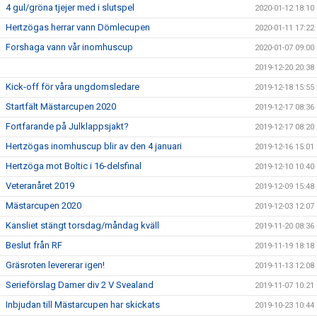
4 gul/gröna tjejer med i slutspel
2020-01-12 18:10
Hertzögas herrar vann Dömlecupen
2020-01-11 17:22
Forshaga vann vår inomhuscup
2020-01-07 09:00
2019-12-20 20:38
Kick-off för våra ungdomsledare
2019-12-18 15:55
Startfält Mästarcupen 2020
2019-12-17 08:36
Fortfarande på Julklappsjakt?
2019-12-17 08:20
Hertzögas inomhuscup blir av den 4 januari
2019-12-16 15:01
Hertzöga mot Boltic i 16-delsfinal
2019-12-10 10:40
Veteranåret 2019
2019-12-09 15:48
Mästarcupen 2020
2019-12-03 12:07
Kansliet stängt torsdag/måndag kväll
2019-11-20 08:36
Beslut från RF
2019-11-19 18:18
Gräsroten levererar igen!
2019-11-13 12:08
Serieförslag Damer div 2 V Svealand
2019-11-07 10:21
Inbjudan till Mästarcupen har skickats
2019-10-23 10:44