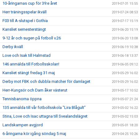
10-åringarnas cup för 39:e året
2019-07-31 15:55
Herr träningsspelar ikväll
2019-07-24 08:53
F03 till A-slutspel i Gothia
2019-07-17 15:19
Kansliet semesterstängt
2019-06-20 15:19
9-12 år och sugen på fotboll v.26
2019-06-20 13:08
Derby ikväll
2019-06-19 10:38
Love och Isak till Halmstad
2019-06-18 13:37
146 anmälda till Fotbollsskolan!
2019-06-05 09:12
Kansliet stängt fredag 31 maj
2019-05-29 16:02
Derby mot FBK och dubbla matcher för damlaget
2019-05-29 16:02
Herr-Kungsör och Dam åker västerut
2019-05-17 10:52
Tennisbanorna öppna
2019-05-07 21:24
135 anmälda till vår fotbollsskola "Lira Blågult"
2019-05-02 16:22
Stina, Love och Isac uttagna till Svealandslägret
2019-05-02 15:03
Landskampen avgjord
2019-05-01 18:20
6-åringarna kör igång söndag 5 maj
2019-04-25 10:26