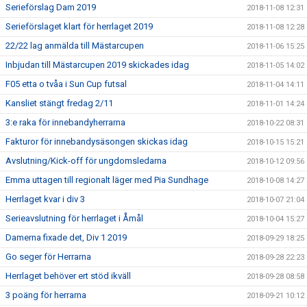
Serieförslag Dam 2019
2018-11-08 12:31
Serieförslaget klart för herrlaget 2019
2018-11-08 12:28
22/22 lag anmälda till Mästarcupen
2018-11-06 15:25
Inbjudan till Mästarcupen 2019 skickades idag
2018-11-05 14:02
F05 etta o tvåa i Sun Cup futsal
2018-11-04 14:11
Kansliet stängt fredag 2/11
2018-11-01 14:24
3:e raka för innebandyherrarna
2018-10-22 08:31
Fakturor för innebandysäsongen skickas idag
2018-10-15 15:21
Avslutning/Kick-off för ungdomsledarna
2018-10-12 09:56
Emma uttagen till regionalt läger med Pia Sundhage
2018-10-08 14:27
Herrlaget kvar i div 3
2018-10-07 21:04
Serieavslutning för herrlaget i Åmål
2018-10-04 15:27
Damerna fixade det, Div 1 2019
2018-09-29 18:25
Go seger för Herrarna
2018-09-28 22:23
Herrlaget behöver ert stöd ikväll
2018-09-28 08:58
3 poäng för herrarna
2018-09-21 10:12