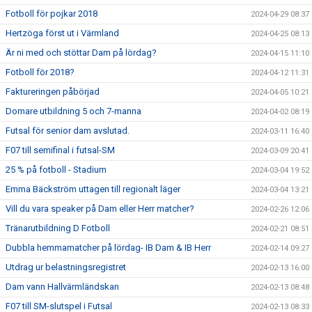
Fotboll för pojkar 2018
2024-04-29 08:37
Hertzöga först ut i Värmland
2024-04-25 08:13
Är ni med och stöttar Dam på lördag?
2024-04-15 11:10
Fotboll för 2018?
2024-04-12 11:31
Faktureringen påbörjad
2024-04-05 10:21
Domare utbildning 5 och 7-manna
2024-04-02 08:19
Futsal för senior dam avslutad.
2024-03-11 16:40
F07 till semifinal i futsal-SM
2024-03-09 20:41
25 % på fotboll - Stadium
2024-03-04 19:52
Emma Bäckström uttagen till regionalt läger
2024-03-04 13:21
Vill du vara speaker på Dam eller Herr matcher?
2024-02-26 12:06
Tränarutbildning D Fotboll
2024-02-21 08:51
Dubbla hemmamatcher på lördag- IB Dam & IB Herr
2024-02-14 09:27
Utdrag ur belastningsregistret
2024-02-13 16:00
Dam vann Hallvärmländskan
2024-02-13 08:48
F07 till SM-slutspel i Futsal
2024-02-13 08:33