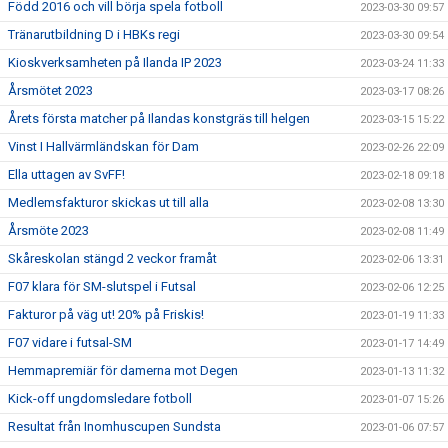
Född 2016 och vill börja spela fotboll
2023-03-30 09:57
Tränarutbildning D i HBKs regi
2023-03-30 09:54
Kioskverksamheten på Ilanda IP 2023
2023-03-24 11:33
Årsmötet 2023
2023-03-17 08:26
Årets första matcher på Ilandas konstgräs till helgen
2023-03-15 15:22
Vinst I Hallvärmländskan för Dam
2023-02-26 22:09
Ella uttagen av SvFF!
2023-02-18 09:18
Medlemsfakturor skickas ut till alla
2023-02-08 13:30
Årsmöte 2023
2023-02-08 11:49
Skåreskolan stängd 2 veckor framåt
2023-02-06 13:31
F07 klara för SM-slutspel i Futsal
2023-02-06 12:25
Fakturor på väg ut! 20% på Friskis!
2023-01-19 11:33
F07 vidare i futsal-SM
2023-01-17 14:49
Hemmapremiär för damerna mot Degen
2023-01-13 11:32
Kick-off ungdomsledare fotboll
2023-01-07 15:26
Resultat från Inomhuscupen Sundsta
2023-01-06 07:57