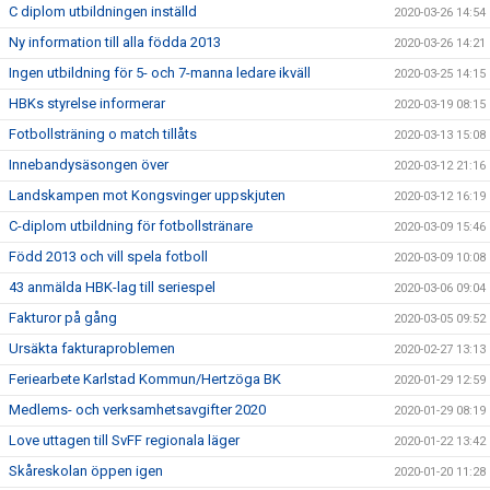
C diplom utbildningen inställd
2020-03-26 14:54
Ny information till alla födda 2013
2020-03-26 14:21
Ingen utbildning för 5- och 7-manna ledare ikväll
2020-03-25 14:15
HBKs styrelse informerar
2020-03-19 08:15
Fotbollsträning o match tillåts
2020-03-13 15:08
Innebandysäsongen över
2020-03-12 21:16
Landskampen mot Kongsvinger uppskjuten
2020-03-12 16:19
C-diplom utbildning för fotbollstränare
2020-03-09 15:46
Född 2013 och vill spela fotboll
2020-03-09 10:08
43 anmälda HBK-lag till seriespel
2020-03-06 09:04
Fakturor på gång
2020-03-05 09:52
Ursäkta fakturaproblemen
2020-02-27 13:13
Feriearbete Karlstad Kommun/Hertzöga BK
2020-01-29 12:59
Medlems- och verksamhetsavgifter 2020
2020-01-29 08:19
Love uttagen till SvFF regionala läger
2020-01-22 13:42
Skåreskolan öppen igen
2020-01-20 11:28