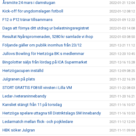
Årsmöte 24 mars i damstugan
2022-01-21 12:04
Kick-off för ungdomslagen fotboll
2022-01-12 08:12
F12 o P12 tränar tillsammans
2022-01-09 12:22
Dags att förnya ditt utdrag ur belastningsregistret
2022-01-03 14:08
Resultat Nyårspromenaden, 5280 kr samlade vi ihop
2022-01-03 08:50
Följande gäller om publik inomhus från 23/12
2021-12-21 11:12
Jullovs Bowling för Hertzöga BK:s medlemmar
2021-12-20 10:45
Bingolotter säljs från lördag på ICA Supermarket
2021-12-16 15:28
Hertzögacupen inställd
2021-12-09 08:25
Julgranen på plats
2021-11-22 16:39
STORT GRATTIS F08 till vinsten i Lilla VM
2021-11-22 08:03
Ledar-/veteraninnebandy
2021-11-20 16:21
Kansliet stängt från 11 på torsdag
2021-11-16 10:57
Hertzöga spelare uttagna till Distriktslags SM Innebandy
2021-11-16 10:53
Ledarmatch mellan flick- och pojkledare
2021-11-12 12:09
HBK söker Julgran
2021-11-11 09:04