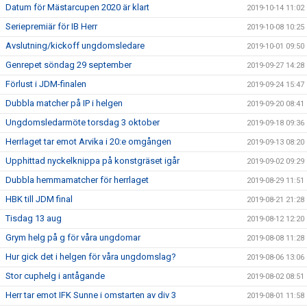
Datum för Mästarcupen 2020 är klart
2019-10-14 11:02
Seriepremiär för IB Herr
2019-10-08 10:25
Avslutning/kickoff ungdomsledare
2019-10-01 09:50
Genrepet söndag 29 september
2019-09-27 14:28
Förlust i JDM-finalen
2019-09-24 15:47
Dubbla matcher på IP i helgen
2019-09-20 08:41
Ungdomsledarmöte torsdag 3 oktober
2019-09-18 09:36
Herrlaget tar emot Arvika i 20:e omgången
2019-09-13 08:20
Upphittad nyckelknippa på konstgräset igår
2019-09-02 09:29
Dubbla hemmamatcher för herrlaget
2019-08-29 11:51
HBK till JDM final
2019-08-21 21:28
Tisdag 13 aug
2019-08-12 12:20
Grym helg på g för våra ungdomar
2019-08-08 11:28
Hur gick det i helgen för våra ungdomslag?
2019-08-06 13:06
Stor cuphelg i antågande
2019-08-02 08:51
Herr tar emot IFK Sunne i omstarten av div 3
2019-08-01 11:58