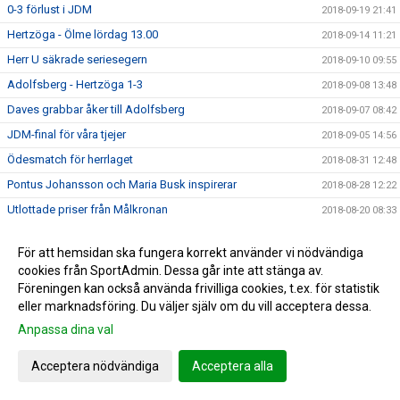
0-3 förlust i JDM
2018-09-19 21:41
Hertzöga - Ölme lördag 13.00
2018-09-14 11:21
Herr U säkrade seriesegern
2018-09-10 09:55
Adolfsberg - Hertzöga 1-3
2018-09-08 13:48
Daves grabbar åker till Adolfsberg
2018-09-07 08:42
JDM-final för våra tjejer
2018-09-05 14:56
Ödesmatch för herrlaget
2018-08-31 12:48
Pontus Johansson och Maria Busk inspirerar
2018-08-28 12:22
Utlottade priser från Målkronan
2018-08-20 08:33
Tung förlust för herrlaget mot FF
2018-08-18 15:00
För att hemsidan ska fungera korrekt använder vi nödvändiga
Hertzögakronan Lördag 18/8
2018-08-13 09:19
cookies från SportAdmin. Dessa går inte att stänga av.
Seger 2-1 mot Bosna 92
2018-08-09 11:29
Föreningen kan också använda frivilliga cookies, t.ex. för statistik
eller marknadsföring. Du väljer själv om du vill acceptera dessa.
Mv utbildning flyttad
2018-08-07 17:34
Anpassa dina val
10-åringarnas Cup 2018
2018-08-07 08:50
Japan tränar på Ilanda IP
2018-08-06 14:23
Acceptera nödvändiga
Acceptera alla
10-åringarnas cup och nytt rekord
2018-07-31 13:41