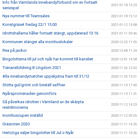
Info från Värmlands Innebandyförbund om ev fortsatt
2021-01-18 15:23
seriespel
Nya nummer till Teamsales
2021-01-18 15:12
Konstgräset fredag 22/1 15:00
2021-01-12 13:08
Idrottshallarna håller fortsatt stängt, uppdaterad 13:16
2021-01-11 09:46
Kommunen stänger alla inomhuslokaler
2020-12-22 11:05
Rea på jackor
2020-12-08 11:24
Bingolotterna till jul och nyår har kommit till kansliet
2020-12-01 14:58
Tränarutbildning B Ungdom 2021
2020-11-26 12:42
Alla innebandymatcher uppskjutna fram till 31/12
2020-11-25 13:51
Stötta gul/grönt och beställ saffran
2020-11-19 17:40
Nyårspromenaden genomförs
2020-11-13 11:31
Så påverkas idrotten i Värmland av de skärpta
2020-11-12 14:23
restriktionerna
Inomhuscupen inställd
2020-11-12 09:55
Gräsroten 2020
2020-11-11 14:35
Hertzöga säljer bingolotter till Jul o Nyår
2020-11-11 10:26