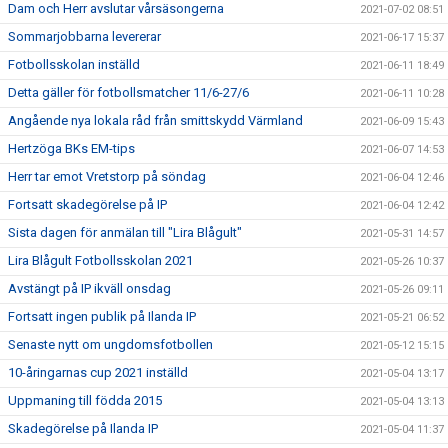
Dam och Herr avslutar vårsäsongerna
2021-07-02 08:51
Sommarjobbarna levererar
2021-06-17 15:37
Fotbollsskolan inställd
2021-06-11 18:49
Detta gäller för fotbollsmatcher 11/6-27/6
2021-06-11 10:28
Angående nya lokala råd från smittskydd Värmland
2021-06-09 15:43
Hertzöga BKs EM-tips
2021-06-07 14:53
Herr tar emot Vretstorp på söndag
2021-06-04 12:46
Fortsatt skadegörelse på IP
2021-06-04 12:42
Sista dagen för anmälan till "Lira Blågult"
2021-05-31 14:57
Lira Blågult Fotbollsskolan 2021
2021-05-26 10:37
Avstängt på IP ikväll onsdag
2021-05-26 09:11
Fortsatt ingen publik på Ilanda IP
2021-05-21 06:52
Senaste nytt om ungdomsfotbollen
2021-05-12 15:15
10-åringarnas cup 2021 inställd
2021-05-04 13:17
Uppmaning till födda 2015
2021-05-04 13:13
Skadegörelse på Ilanda IP
2021-05-04 11:37