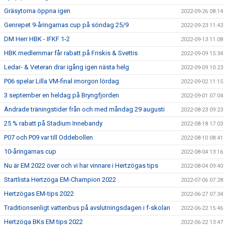
Gräsytorna öppna igen
2022-09-26 08:14
Genrepet 9-åringarnas cup på söndag 25/9
2022-09-23 11:43
DM Herr HBK - IFKF 1-2
2022-09-13 11:08
HBK medlemmar får rabatt på Friskis & Svettis
2022-09-09 15:34
Ledar- & Veteran drar igång igen nästa helg
2022-09-09 10:23
P06 spelar Lilla VM-final imorgon lördag
2022-09-02 11:15
3 september en heldag på Bryngfjorden
2022-09-01 07:04
Ändrade träningstider från och med måndag 29 augusti
2022-08-23 09:23
25 % rabatt på Stadium Innebandy
2022-08-18 17:03
P07 och P09 var till Oddebollen
2022-08-10 08:41
10-åringarnas cup
2022-08-04 13:16
Nu är EM 2022 över och vi har vinnare i Hertzögas tips
2022-08-04 09:40
Startlista Hertzöga EM-Champion 2022
2022-07-06 07:28
Hertzögas EM-tips 2022
2022-06-27 07:34
Traditionsenligt vattenbus på avslutningsdagen i f-skolan
2022-06-22 15:46
Hertzöga BKs EM tips 2022
2022-06-22 13:47