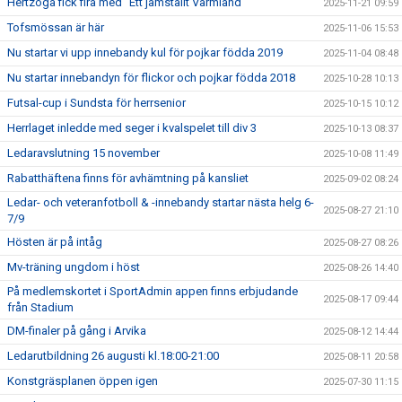
Hertzöga fick fira med "Ett jämställt Värmland"
2025-11-21 09:59
Tofsmössan är här
2025-11-06 15:53
Nu startar vi upp innebandy kul för pojkar födda 2019
2025-11-04 08:48
Nu startar innebandyn för flickor och pojkar födda 2018
2025-10-28 10:13
Futsal-cup i Sundsta för herrsenior
2025-10-15 10:12
Herrlaget inledde med seger i kvalspelet till div 3
2025-10-13 08:37
Ledaravslutning 15 november
2025-10-08 11:49
Rabatthäftena finns för avhämtning på kansliet
2025-09-02 08:24
Ledar- och veteranfotboll & -innebandy startar nästa helg 6-
2025-08-27 21:10
7/9
Hösten är på intåg
2025-08-27 08:26
Mv-träning ungdom i höst
2025-08-26 14:40
På medlemskortet i SportAdmin appen finns erbjudande
2025-08-17 09:44
från Stadium
DM-finaler på gång i Arvika
2025-08-12 14:44
Ledarutbildning 26 augusti kl.18:00-21:00
2025-08-11 20:58
Konstgräsplanen öppen igen
2025-07-30 11:15