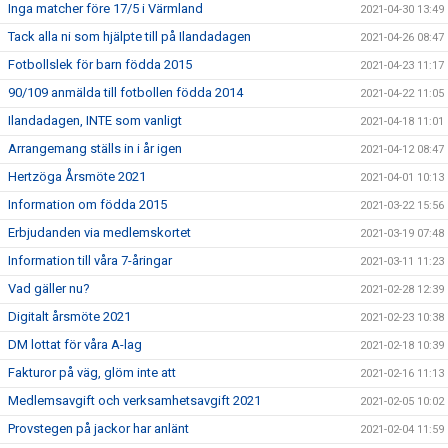
Inga matcher före 17/5 i Värmland
2021-04-30 13:49
Tack alla ni som hjälpte till på Ilandadagen
2021-04-26 08:47
Fotbollslek för barn födda 2015
2021-04-23 11:17
90/109 anmälda till fotbollen födda 2014
2021-04-22 11:05
Ilandadagen, INTE som vanligt
2021-04-18 11:01
Arrangemang ställs in i år igen
2021-04-12 08:47
Hertzöga Årsmöte 2021
2021-04-01 10:13
Information om födda 2015
2021-03-22 15:56
Erbjudanden via medlemskortet
2021-03-19 07:48
Information till våra 7-åringar
2021-03-11 11:23
Vad gäller nu?
2021-02-28 12:39
Digitalt årsmöte 2021
2021-02-23 10:38
DM lottat för våra A-lag
2021-02-18 10:39
Fakturor på väg, glöm inte att
2021-02-16 11:13
Medlemsavgift och verksamhetsavgift 2021
2021-02-05 10:02
Provstegen på jackor har anlänt
2021-02-04 11:59