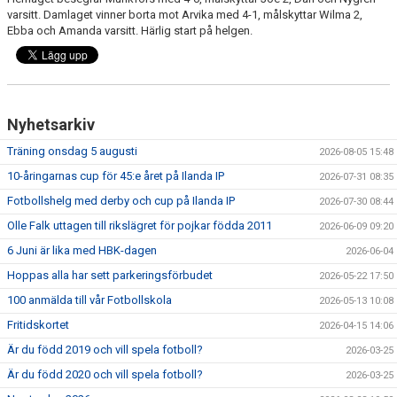
FRISPARKEN
varsitt. Damlaget vinner borta mot Arvika med 4-1, målskyttar Wilma 2,
Ebba och Amanda varsitt. Härlig start på helgen.
BLI MEDLEM
MATCHER
Nyhetsarkiv
KONTAKTER & LAG
Träning onsdag 5 augusti
2026-08-05 15:48
FÖRENINGSDOKUMENT_GAMLA
10-åringarnas cup för 45:e året på Ilanda IP
2026-07-31 08:35
Fotbollshelg med derby och cup på Ilanda IP
2026-07-30 08:44
SPONSORER
Olle Falk uttagen till rikslägret för pojkar födda 2011
2026-06-09 09:20
FÖRENINGSDOKUMENT
6 Juni är lika med HBK-dagen
2026-06-04
Hoppas alla har sett parkeringsförbudet
2026-05-22 17:50
100 anmälda till vår Fotbollskola
2026-05-13 10:08
Fritidskortet
2026-04-15 14:06
Är du född 2019 och vill spela fotboll?
2026-03-25
Är du född 2020 och vill spela fotboll?
2026-03-25