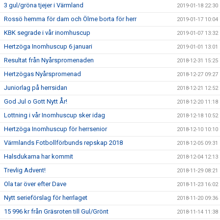
3 gul/gröna tjejer i Värmland
2019-01-18 22:30
Rossö hemma för dam och Ölme borta för herr
2019-01-17 10:04
KBK segrade i vår inomhuscup
2019-01-07 13:32
Hertzöga Inomhuscup 6 januari
2019-01-01 13:01
Resultat från Nyårspromenaden
2018-12-31 15:25
Hertzögas Nyårspromenad
2018-12-27 09:27
Juniorlag på herrsidan
2018-12-21 12:52
God Jul o Gott Nytt År!
2018-12-20 11:18
Lottning i vår Inomhuscup sker idag
2018-12-18 10:52
Hertzöga Inomhuscup för herrsenior
2018-12-10 10:10
Värmlands Fotbollförbunds repskap 2018
2018-12-05 09:31
Halsdukarna har kommit
2018-12-04 12:13
Trevlig Advent!
2018-11-29 08:21
Ola tar över efter Dave
2018-11-23 16:02
Nytt serieförslag för herrlaget
2018-11-20 09:36
15 996 kr från Gräsroten till Gul/Grönt
2018-11-14 11:38