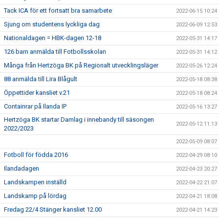
Tack ICA för ett fortsatt bra samarbete
2022-06-15 10:24
Sjung om studentens lyckliga dag
2022-06-09 12:53
Nationaldagen = HBK-dagen 12-18
2022-05-31 14:17
126 barn anmälda till Fotbollsskolan
2022-05-31 14:12
Många från Hertzöga BK på Regionalt utvecklingsläger
2022-05-26 12:24
88 anmälda till Lira Blågult
2022-05-18 08:38
Öppettider kansliet v.21
2022-05-18 08:24
Containrar på Ilanda IP
2022-05-16 13:27
Hertzöga BK startar Damlag i innebandy till säsongen
2022-05-12 11:13
2022/2023
2022-05-09 08:07
Fotboll för födda 2016
2022-04-29 08:10
Ilandadagen
2022-04-23 20:27
Landskampen inställd
2022-04-22 21:07
Landskamp på lördag
2022-04-21 18:08
Fredag 22/4 Stänger kansliet 12.00
2022-04-21 14:23