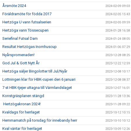
Årsmöte 2024
2024-02-09 09:03
Föräldramöte för födda 2017
2024-02-05 15:43
Hertzöga U vann futsalserien
2024-02-05 09:59
Hertzöga vann Tössecupen
2024-01-28 16:58
Seriefinal Futsal Dam
2024-01-24 08:05
Resultat Hertzögas Inomhuscup
2024-01-06 07:29
Nyårspromenaden!
2023-12-28 08:25
God Jul & Gott Nytt År
2023-12-22 12:59
Hertzöga säljer Bingolotter till Jul/Nyår
2023-12-08 10:17
Lottningen klar för HBK-cupen den 6 januari
2023-12-08 08:37
7 st HBK-tjejer uttagna till Värmlandslaget
2023-12-07 16:01
Konstgräsplanen stängd
2023-11-28 13:36
Hertzögakronan 2024!
2023-11-28 09:22
Kvaldags för herrlaget
2023-10-12 10:15
Hemmamatch på torsdag för innebandy herr
2023-10-10 10:12
Kval väntar för herrlaget
2023-10-09 12:26