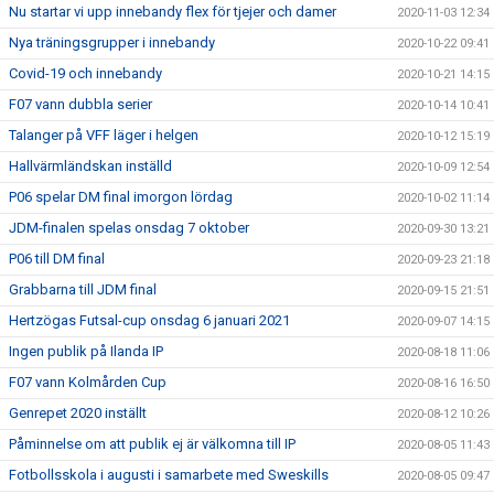
Nu startar vi upp innebandy flex för tjejer och damer
2020-11-03 12:34
Nya träningsgrupper i innebandy
2020-10-22 09:41
Covid-19 och innebandy
2020-10-21 14:15
F07 vann dubbla serier
2020-10-14 10:41
Talanger på VFF läger i helgen
2020-10-12 15:19
Hallvärmländskan inställd
2020-10-09 12:54
P06 spelar DM final imorgon lördag
2020-10-02 11:14
JDM-finalen spelas onsdag 7 oktober
2020-09-30 13:21
P06 till DM final
2020-09-23 21:18
Grabbarna till JDM final
2020-09-15 21:51
Hertzögas Futsal-cup onsdag 6 januari 2021
2020-09-07 14:15
Ingen publik på Ilanda IP
2020-08-18 11:06
F07 vann Kolmården Cup
2020-08-16 16:50
Genrepet 2020 inställt
2020-08-12 10:26
Påminnelse om att publik ej är välkomna till IP
2020-08-05 11:43
Fotbollsskola i augusti i samarbete med Sweskills
2020-08-05 09:47