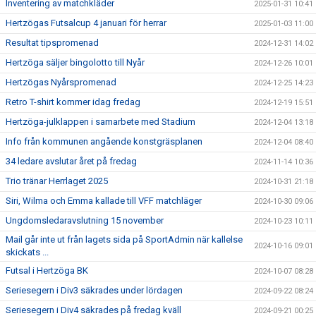
Inventering av matchkläder
2025-01-31 10:41
Hertzögas Futsalcup 4 januari för herrar
2025-01-03 11:00
Resultat tipspromenad
2024-12-31 14:02
Hertzöga säljer bingolotto till Nyår
2024-12-26 10:01
Hertzögas Nyårspromenad
2024-12-25 14:23
Retro T-shirt kommer idag fredag
2024-12-19 15:51
Hertzöga-julklappen i samarbete med Stadium
2024-12-04 13:18
Info från kommunen angående konstgräsplanen
2024-12-04 08:40
34 ledare avslutar året på fredag
2024-11-14 10:36
Trio tränar Herrlaget 2025
2024-10-31 21:18
Siri, Wilma och Emma kallade till VFF matchläger
2024-10-30 09:06
Ungdomsledaravslutning 15 november
2024-10-23 10:11
Mail går inte ut från lagets sida på SportAdmin när kallelse
2024-10-16 09:01
skickats ...
Futsal i Hertzöga BK
2024-10-07 08:28
Seriesegern i Div3 säkrades under lördagen
2024-09-22 08:24
Seriesegern i Div4 säkrades på fredag kväll
2024-09-21 00:25