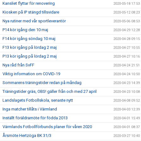
Kansliet flyttar för renovering
2020-05-18 17:53
Kiosken på IP stängd tillsvidare
2020-05-12 08:23
Nya rutiner med vår sportleverantör
2020-05-06 08:53
P14 kör igång den 10 maj
2020-04-29 12:28
F14 kör igång söndag 10 maj
2020-04-28 09:15
F13 kör igång på lördag 2 maj
2020-04-27 10:55
P13 kör igång på lördag 2 maj
2020-04-27 10:16
Nya råd från SvFF
2020-04-24 21:51
Viktig information om COVID-19
2020-04-24 10:50
Sommarens träningstider redan på måndag
2020-04-23 14:39
Träningstider gräs, OBS! gäller från och med 27 april
2020-04-23 10:08
Landslagets Fotbollskola, senaste nytt
2020-04-08 09:52
Inga matcher tillåts i Värmland
2020-04-03 12:39
Inställt föräldramöte för födda 2013
2020-04-01 15:49
Värmlands Fotbollförbunds planer för våren 2020
2020-04-01 08:37
Årsmöte Hertzöga BK 31/3
2020-03-27 10:40