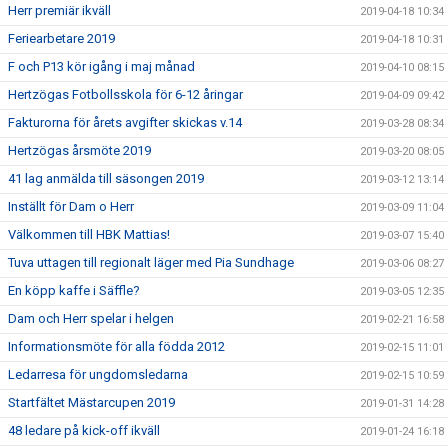
Herr premiär ikväll
2019-04-18 10:34
Feriearbetare 2019
2019-04-18 10:31
F och P13 kör igång i maj månad
2019-04-10 08:15
Hertzögas Fotbollsskola för 6-12 åringar
2019-04-09 09:42
Fakturorna för årets avgifter skickas v.14
2019-03-28 08:34
Hertzögas årsmöte 2019
2019-03-20 08:05
41 lag anmälda till säsongen 2019
2019-03-12 13:14
Inställt för Dam o Herr
2019-03-09 11:04
Välkommen till HBK Mattias!
2019-03-07 15:40
Tuva uttagen till regionalt läger med Pia Sundhage
2019-03-06 08:27
En köpp kaffe i Säffle?
2019-03-05 12:35
Dam och Herr spelar i helgen
2019-02-21 16:58
Informationsmöte för alla födda 2012
2019-02-15 11:01
Ledarresa för ungdomsledarna
2019-02-15 10:59
Startfältet Mästarcupen 2019
2019-01-31 14:28
48 ledare på kick-off ikväll
2019-01-24 16:18