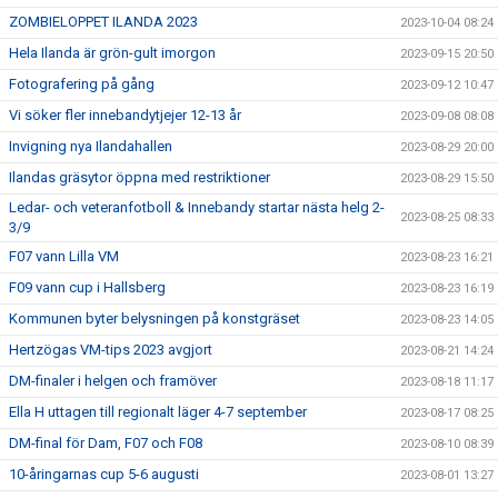
ZOMBIELOPPET ILANDA 2023
2023-10-04 08:24
Hela Ilanda är grön-gult imorgon
2023-09-15 20:50
Fotografering på gång
2023-09-12 10:47
Vi söker fler innebandytjejer 12-13 år
2023-09-08 08:08
Invigning nya Ilandahallen
2023-08-29 20:00
Ilandas gräsytor öppna med restriktioner
2023-08-29 15:50
Ledar- och veteranfotboll & Innebandy startar nästa helg 2-
2023-08-25 08:33
3/9
F07 vann Lilla VM
2023-08-23 16:21
F09 vann cup i Hallsberg
2023-08-23 16:19
Kommunen byter belysningen på konstgräset
2023-08-23 14:05
Hertzögas VM-tips 2023 avgjort
2023-08-21 14:24
DM-finaler i helgen och framöver
2023-08-18 11:17
Ella H uttagen till regionalt läger 4-7 september
2023-08-17 08:25
DM-final för Dam, F07 och F08
2023-08-10 08:39
10-åringarnas cup 5-6 augusti
2023-08-01 13:27