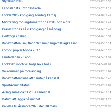
Styrelsen 2025
2025-05-12 18:53
Landslagets Fotbollsskola
2025-05-07 11:19
Födda 2019 kör igång söndag 11 maj.
2025-04-28 12:42
MV-träning för ungdomar födda 2015 och äldre
2025-04-26 12:42
Gräset frodas så vi kör igång på måndag
2025-04-24 15:41
Hertzöga i Italien
2025-04-16 13:39
Rabatthäften, sälj fler och tjäna pengar till lagkassan
2025-04-15 15:14
Fotboll pojkar födda 2017
2025-04-14 10:28
Ilandadagen 26 april
2025-04-04 11:52
Född 2019 och vill börja leka boll?
2025-04-04 09:02
Välkommen på föreläsning
2025-03-27 10:01
Rabatthäften finns att hämta på kansliet
2025-03-26 13:45
SportAdmin Status
2025-03-17 12:09
47 lag anmälda till VFFs seriespel
2025-03-14 12:14
Datum att lägga på minnet
2025-02-18 11:28
Kallelse till Årsmöte 2025 den 18 mars
2025-02-07 22:35