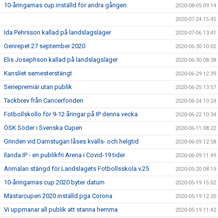
10-åringarnas cup inställd för andra gången
2020-08-05 09:14
2020-07-24 15:45
Ida Pehrsson kallad på landslagsläger
2020-07-06 13:41
Genrepet 27 september 2020
2020-06-30 10:02
Elis Josephson kallad på landslagsläger
2020-06-30 08:38
Kansliet semesterstängt
2020-06-29 12:39
Seriepremiär utan publik
2020-06-25 13:57
Tackbrev från Cancerfonden
2020-06-24 10:24
Fotbollskollo för 9-12 åringar på IP denna vecka
2020-06-22 10:34
ÖSK Söder i Svenska Cupen
2020-06-11 08:22
Grinden vid Damstugan låses kvälls- och helgtid
2020-06-09 12:58
Ilanda IP - en publikfri Arena i Covid-19 tider
2020-06-09 11:49
Anmälan stängd för Landslagets Fotbollsskola v.25
2020-05-20 08:19
10-åringarnas cup 2020 byter datum
2020-05-19 15:02
Mästarcupen 2020 inställd pga Corona
2020-05-19 12:20
Vi uppmanar all publik att stanna hemma
2020-05-19 11:42