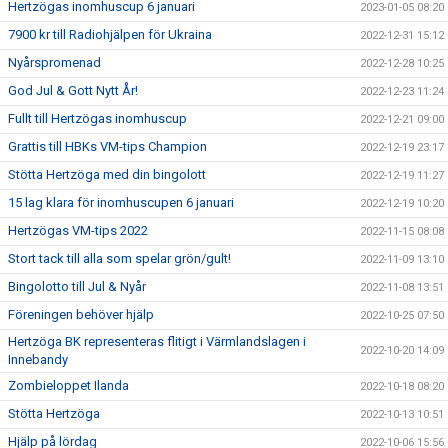
Hertzögas inomhuscup 6 januari
2023-01-05 08:20
7900 kr till Radiohjälpen för Ukraina
2022-12-31 15:12
Nyårspromenad
2022-12-28 10:25
God Jul & Gott Nytt År!
2022-12-23 11:24
Fullt till Hertzögas inomhuscup
2022-12-21 09:00
Grattis till HBKs VM-tips Champion
2022-12-19 23:17
Stötta Hertzöga med din bingolott
2022-12-19 11:27
15 lag klara för inomhuscupen 6 januari
2022-12-19 10:20
Hertzögas VM-tips 2022
2022-11-15 08:08
Stort tack till alla som spelar grön/gult!
2022-11-09 13:10
Bingolotto till Jul & Nyår
2022-11-08 13:51
Föreningen behöver hjälp
2022-10-25 07:50
Hertzöga BK representeras flitigt i Värmlandslagen i
2022-10-20 14:09
Innebandy
Zombieloppet Ilanda
2022-10-18 08:20
Stötta Hertzöga
2022-10-13 10:51
Hjälp på lördag
2022-10-06 15:56