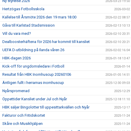
Ny styrelse 2026
2026-03-23 19:50
Hertzögas Fotbollsskola
2026-03-02
Kallelse till Årsmöte 2026 den 19 mars 18.00
2026-02-22 08:57
Gåva till Karlstad Stadsmission
2026-02-13 10:13
Vill du vara med?
2026-02-10 20:31
Dealboosterhäftena för 2026 har kommit till kansliet
2026-02-10 20:21
UEFA D-utbildning på Ilanda våren 26
2026-02-02 16:04
HBK-dagen 2026
2026-01-18 13:47
Kick-off för ungdomsledare i Fotboll
2026-01-14
Resultat från HBK Inomhuscup 20260106
2026-01-05 14:51
Äntligen fullt i herrarnas inomhuscup
2025-12-30 09:03
Nyårspromenad
2025-12-29
Öppettider Kansliet under Jul och Nyår
2025-12-18 11:10
HBK säljer Bingolotter till uppesittarkvällen och Nyår
2025-12-17
Fakturor och Fritidskortet
2025-11-24
Skåre och Musikhjälpen
2025-11-24