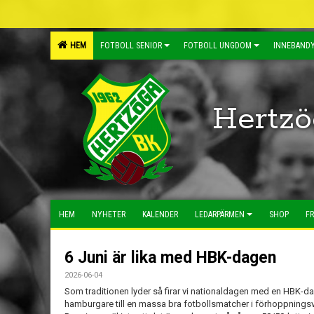
HEM
FOTBOLL SENIOR
FOTBOLL UNGDOM
INNEBANDY
Hertzö
HEM
NYHETER
KALENDER
LEDARPÄRMEN
SHOP
FR
6 Juni är lika med HBK-dagen
2026-06-04
Som traditionen lyder så firar vi nationaldagen med en HBK-dag
hamburgare till en massa bra fotbollsmatcher i förhoppningsv