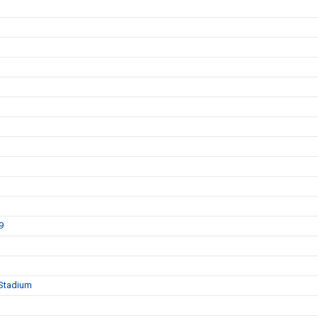
9
 Stadium