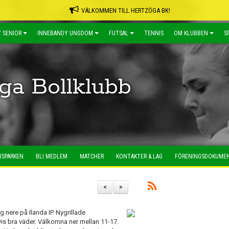
VÄLKOMMEN TILL HERTZÖGA BK!
 SENIOR
INNEBANDY UNGDOM
FUTSAL
TENNIS
OM KLUBBEN
S
ga Bollklubb
ISPARKEN
BLI MEDLEM
MATCHER
KONTAKTER & LAG
FÖRENINGSDOKUME
<
>
 nere på Ilanda IP. Nygrillade
is bra väder. Välkomna ner mellan 11-17.