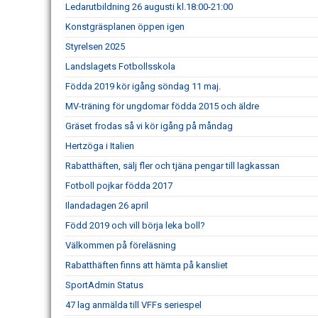
Ledarutbildning 26 augusti kl.18:00-21:00
Konstgräsplanen öppen igen
Styrelsen 2025
Landslagets Fotbollsskola
Födda 2019 kör igång söndag 11 maj.
MV-träning för ungdomar födda 2015 och äldre
Gräset frodas så vi kör igång på måndag
Hertzöga i Italien
Rabatthäften, sälj fler och tjäna pengar till lagkassan
Fotboll pojkar födda 2017
Ilandadagen 26 april
Född 2019 och vill börja leka boll?
Välkommen på föreläsning
Rabatthäften finns att hämta på kansliet
SportAdmin Status
47 lag anmälda till VFFs seriespel