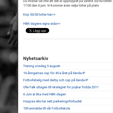
Du missar väl inte att det är upploppet på vårens 50/50-lotteri.
17:00 den 6 juni. Vi kommer även sälja lotter på plats
Köp 50/50 lotter här>>
HBK-dagens egna sida>>
Nyhetsarkiv
Träning onsdag 5 augusti
10-åringarnas cup för 45:e året på Ilanda IP
Fotbollshelg med derby och cup på Ilanda IP
Olle Falk uttagen till rikslägret för pojkar födda 2011
6 Juni är lika med HBK-dagen
Hoppas alla har sett parkeringsförbudet
100 anmälda till vår Fotbollskola