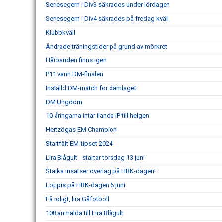
Seriesegern i Div3 säkrades under lördagen
Seriesegern i Div4 säkrades på fredag kväll
Klubbkväll
Ändrade träningstider på grund av mörkret
Hårbanden finns igen
P11 vann DM-finalen
Inställd DM-match för damlaget
DM Ungdom
10-åringarna intar Ilanda IP till helgen
Hertzögas EM Champion
Startfält EM-tipset 2024
Lira Blågult - startar torsdag 13 juni
Starka insatser överlag på HBK-dagen!
Loppis på HBK-dagen 6 juni
Få roligt, lira Gåfotboll
108 anmälda till Lira Blågult