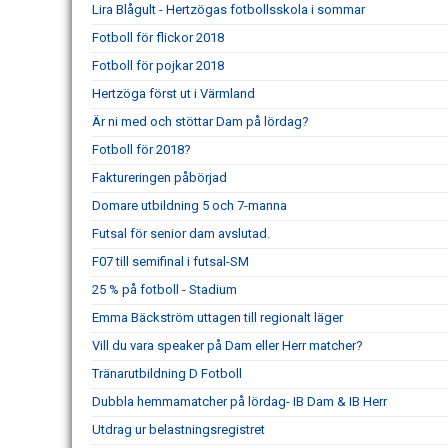
Lira Blågult - Hertzögas fotbollsskola i sommar
Fotboll för flickor 2018
Fotboll för pojkar 2018
Hertzöga först ut i Värmland
Är ni med och stöttar Dam på lördag?
Fotboll för 2018?
Faktureringen påbörjad
Domare utbildning 5 och 7-manna
Futsal för senior dam avslutad.
F07 till semifinal i futsal-SM
25 % på fotboll - Stadium
Emma Bäckström uttagen till regionalt läger
Vill du vara speaker på Dam eller Herr matcher?
Tränarutbildning D Fotboll
Dubbla hemmamatcher på lördag- IB Dam & IB Herr
Utdrag ur belastningsregistret