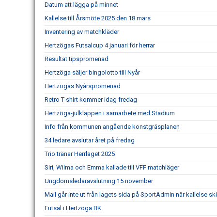
Datum att lägga på minnet
Kallelse till Årsmöte 2025 den 18 mars
Inventering av matchkläder
Hertzögas Futsalcup 4 januari för herrar
Resultat tipspromenad
Hertzöga säljer bingolotto till Nyår
Hertzögas Nyårspromenad
Retro T-shirt kommer idag fredag
Hertzöga-julklappen i samarbete med Stadium
Info från kommunen angående konstgräsplanen
34 ledare avslutar året på fredag
Trio tränar Herrlaget 2025
Siri, Wilma och Emma kallade till VFF matchläger
Ungdomsledaravslutning 15 november
Mail går inte ut från lagets sida på SportAdmin när kallelse ski
Futsal i Hertzöga BK