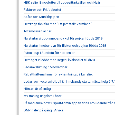
HBK säljer Bingolotter till uppesittarkvällen och Nyår
Fakturor och Fritidskortet
Skåre och Musikhjälpen
Hertzöga fick fira med "Ett jämställt Värmland"
Tofsmössan är här
Nu startar vi upp innebandy kul för pojkar födda 2019
Nu startar innebandyn för flickor och pojkar födda 2018
Futsal-cup i Sundsta för herrsenior
Herrlaget inledde med seger i kvalspelet till div 3
Ledaravslutning 15 november
Rabatthäftena finns för avhämtning på kansliet
Ledar- och veteranfotboll & -innebandy startar nästa helg 6-7/
Hösten är på intåg
Mv-träning ungdom i höst
På medlemskortet i SportAdmin appen finns erbjudande från
DM-finaler på gång i Arvika