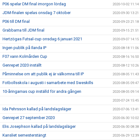
P06 spelar DM final imorgon lördag
2020-10-02 11:14
JDM-finalen spelas onsdag 7 oktober
2020-09-30 13:21
P06 till DM final
2020-09-23 21:18
Grabbarna till JDM final
2020-09-15 21:51
Hertzögas Futsal-cup onsdag 6 januari 2021
2020-09-07 14:15
Ingen publik på Ilanda IP
2020-08-18 11:06
F07 vann Kolmården Cup
2020-08-16 16:50
Genrepet 2020 inställt
2020-08-12 10:26
Påminnelse om att publik ej är välkomna till IP
2020-08-05 11:43
Fotbollsskola i augusti i samarbete med Sweskills
2020-08-05 09:47
10-åringarnas cup inställd för andra gången
2020-08-05 09:14
2020-07-24 15:45
Ida Pehrsson kallad på landslagsläger
2020-07-06 13:41
Genrepet 27 september 2020
2020-06-30 10:02
Elis Josephson kallad på landslagsläger
2020-06-30 08:38
Kansliet semesterstängt
2020-06-29 12:39