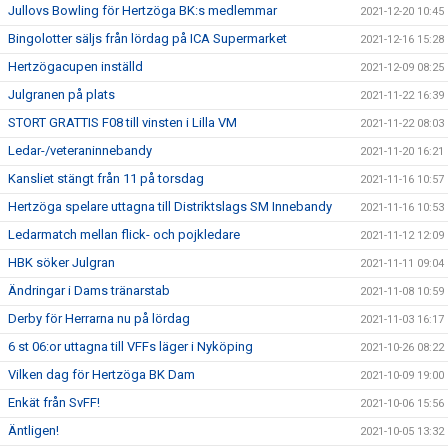
Jullovs Bowling för Hertzöga BK:s medlemmar
2021-12-20 10:45
Bingolotter säljs från lördag på ICA Supermarket
2021-12-16 15:28
Hertzögacupen inställd
2021-12-09 08:25
Julgranen på plats
2021-11-22 16:39
STORT GRATTIS F08 till vinsten i Lilla VM
2021-11-22 08:03
Ledar-/veteraninnebandy
2021-11-20 16:21
Kansliet stängt från 11 på torsdag
2021-11-16 10:57
Hertzöga spelare uttagna till Distriktslags SM Innebandy
2021-11-16 10:53
Ledarmatch mellan flick- och pojkledare
2021-11-12 12:09
HBK söker Julgran
2021-11-11 09:04
Ändringar i Dams tränarstab
2021-11-08 10:59
Derby för Herrarna nu på lördag
2021-11-03 16:17
6 st 06:or uttagna till VFFs läger i Nyköping
2021-10-26 08:22
Vilken dag för Hertzöga BK Dam
2021-10-09 19:00
Enkät från SvFF!
2021-10-06 15:56
Äntligen!
2021-10-05 13:32