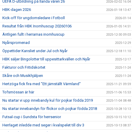
UEFA D-utbildning på Ilanda våren 26
2026-02-02 16:04
HBK-dagen 2026
2026-01-18 13:47
Kick-off för ungdomsledare i Fotboll
2026-01-14
Resultat från HBK Inomhuscup 20260106
2026-01-05 14:51
Äntligen fullt i herrarnas inomhuscup
2025-12-30 09:03
Nyårspromenad
2025-12-29
Öppettider Kansliet under Jul och Nyår
2025-12-18 11:10
HBK säljer Bingolotter till uppesittarkvällen och Nyår
2025-12-17
Fakturor och Fritidskortet
2025-11-24
Skåre och Musikhjälpen
2025-11-24
Hertzöga fick fira med "Ett jämställt Värmland"
2025-11-21 09:59
Tofsmössan är här
2025-11-06 15:53
Nu startar vi upp innebandy kul för pojkar födda 2019
2025-11-04 08:48
Nu startar innebandyn för flickor och pojkar födda 2018
2025-10-28 10:13
Futsal-cup i Sundsta för herrsenior
2025-10-15 10:12
Herrlaget inledde med seger i kvalspelet till div 3
2025-10-13 08:37