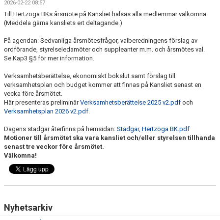
2026-02-22 08:57
FRISPARKEN
Till Hertzöga BKs årsmöte på Kansliet hälsas alla medlemmar välkomna.
(Meddela gärna kansliets ert deltagande.)
BLI MEDLEM
På agendan: Sedvanliga årsmötesfrågor, valberedningens förslag av
ordförande, styrelseledamöter och suppleanter m.m. och årsmötes val.
MATCHER
Se Kap3 §5 för mer information.
KONTAKTER & LAG
Verksamhetsberättelse, ekonomiskt bokslut samt förslag till
verksamhetsplan och budget kommer att finnas på Kansliet senast en
FÖRENINGSDOKUMENT_GAMLA
vecka före årsmötet.
Här presenteras preliminär
Verksamhetsberättelse 2025 v2.pdf
och
Verksamhetsplan 2026 v2.pdf
.
SPONSORER
Dagens stadgar återfinns på hemsidan:
Stadgar, Hertzöga BK.pdf
FÖRENINGSDOKUMENT
Motioner till årsmötet ska vara kansliet och/eller styrelsen tillhanda
senast tre veckor före årsmötet.
Välkomna!
Nyhetsarkiv