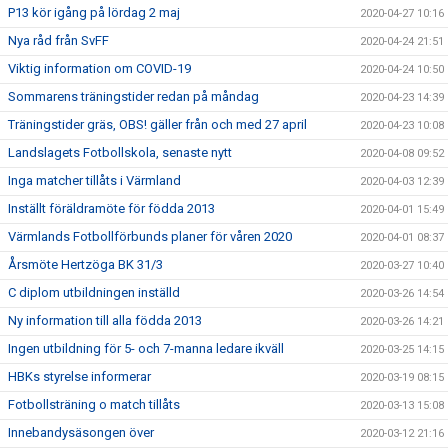
P13 kör igång på lördag 2 maj
2020-04-27 10:16
Nya råd från SvFF
2020-04-24 21:51
Viktig information om COVID-19
2020-04-24 10:50
Sommarens träningstider redan på måndag
2020-04-23 14:39
Träningstider gräs, OBS! gäller från och med 27 april
2020-04-23 10:08
Landslagets Fotbollskola, senaste nytt
2020-04-08 09:52
Inga matcher tillåts i Värmland
2020-04-03 12:39
Inställt föräldramöte för födda 2013
2020-04-01 15:49
Värmlands Fotbollförbunds planer för våren 2020
2020-04-01 08:37
Årsmöte Hertzöga BK 31/3
2020-03-27 10:40
C diplom utbildningen inställd
2020-03-26 14:54
Ny information till alla födda 2013
2020-03-26 14:21
Ingen utbildning för 5- och 7-manna ledare ikväll
2020-03-25 14:15
HBKs styrelse informerar
2020-03-19 08:15
Fotbollsträning o match tillåts
2020-03-13 15:08
Innebandysäsongen över
2020-03-12 21:16