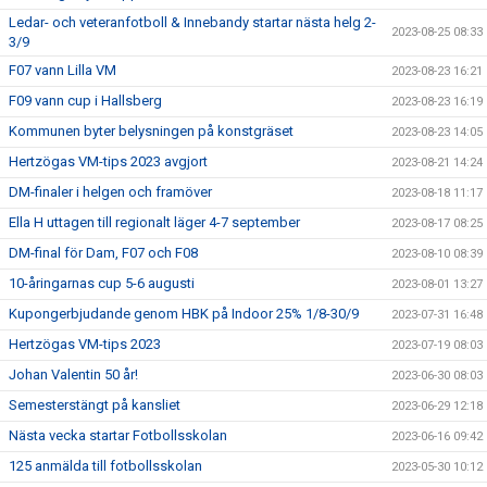
Ledar- och veteranfotboll & Innebandy startar nästa helg 2-
2023-08-25 08:33
3/9
F07 vann Lilla VM
2023-08-23 16:21
F09 vann cup i Hallsberg
2023-08-23 16:19
Kommunen byter belysningen på konstgräset
2023-08-23 14:05
Hertzögas VM-tips 2023 avgjort
2023-08-21 14:24
DM-finaler i helgen och framöver
2023-08-18 11:17
Ella H uttagen till regionalt läger 4-7 september
2023-08-17 08:25
DM-final för Dam, F07 och F08
2023-08-10 08:39
10-åringarnas cup 5-6 augusti
2023-08-01 13:27
Kupongerbjudande genom HBK på Indoor 25% 1/8-30/9
2023-07-31 16:48
Hertzögas VM-tips 2023
2023-07-19 08:03
Johan Valentin 50 år!
2023-06-30 08:03
Semesterstängt på kansliet
2023-06-29 12:18
Nästa vecka startar Fotbollsskolan
2023-06-16 09:42
125 anmälda till fotbollsskolan
2023-05-30 10:12