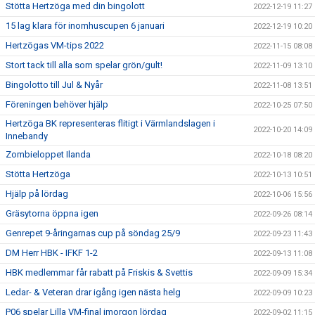
Stötta Hertzöga med din bingolott
2022-12-19 11:27
15 lag klara för inomhuscupen 6 januari
2022-12-19 10:20
Hertzögas VM-tips 2022
2022-11-15 08:08
Stort tack till alla som spelar grön/gult!
2022-11-09 13:10
Bingolotto till Jul & Nyår
2022-11-08 13:51
Föreningen behöver hjälp
2022-10-25 07:50
Hertzöga BK representeras flitigt i Värmlandslagen i
2022-10-20 14:09
Innebandy
Zombieloppet Ilanda
2022-10-18 08:20
Stötta Hertzöga
2022-10-13 10:51
Hjälp på lördag
2022-10-06 15:56
Gräsytorna öppna igen
2022-09-26 08:14
Genrepet 9-åringarnas cup på söndag 25/9
2022-09-23 11:43
DM Herr HBK - IFKF 1-2
2022-09-13 11:08
HBK medlemmar får rabatt på Friskis & Svettis
2022-09-09 15:34
Ledar- & Veteran drar igång igen nästa helg
2022-09-09 10:23
P06 spelar Lilla VM-final imorgon lördag
2022-09-02 11:15