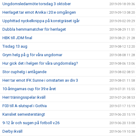
Ungdomsledarmöte torsdag 3 oktober
2019-09-18 09:36
Herrlaget tar emot Arvika i 20:e omgången
2019-09-13 08:20
Upphittad nyckelknippa på konstgräset igår
2019-09-02 09:29
Dubbla hemmamatcher för herrlaget
2019-08-29 11:51
HBK till JDM final
2019-08-21 21:28
Tisdag 13 aug
2019-08-12 12:20
Grym helg på g för våra ungdomar
2019-08-08 11:28
Hur gick det i helgen för våra ungdomslag?
2019-08-06 13:06
Stor cuphelg i antågande
2019-08-02 08:51
Herr tar emot IFK Sunne i omstarten av div 3
2019-08-01 11:58
10-åringarnas cup för 39:e året
2019-07-31 15:55
Herr träningsspelar ikväll
2019-07-24 08:53
F03 till A-slutspel i Gothia
2019-07-17 15:19
Kansliet semesterstängt
2019-06-20 15:19
9-12 år och sugen på fotboll v.26
2019-06-20 13:08
Derby ikväll
2019-06-19 10:38