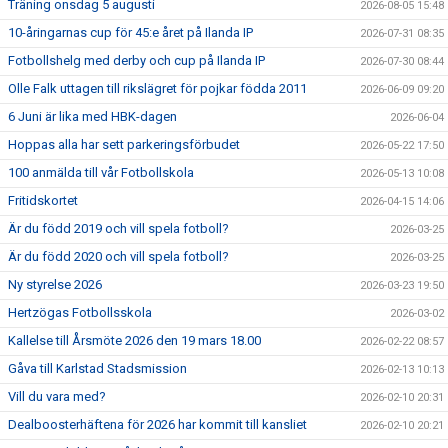
Träning onsdag 5 augusti
2026-08-05 15:48
10-åringarnas cup för 45:e året på Ilanda IP
2026-07-31 08:35
Fotbollshelg med derby och cup på Ilanda IP
2026-07-30 08:44
Olle Falk uttagen till rikslägret för pojkar födda 2011
2026-06-09 09:20
6 Juni är lika med HBK-dagen
2026-06-04
Hoppas alla har sett parkeringsförbudet
2026-05-22 17:50
100 anmälda till vår Fotbollskola
2026-05-13 10:08
Fritidskortet
2026-04-15 14:06
Är du född 2019 och vill spela fotboll?
2026-03-25
Är du född 2020 och vill spela fotboll?
2026-03-25
Ny styrelse 2026
2026-03-23 19:50
Hertzögas Fotbollsskola
2026-03-02
Kallelse till Årsmöte 2026 den 19 mars 18.00
2026-02-22 08:57
Gåva till Karlstad Stadsmission
2026-02-13 10:13
Vill du vara med?
2026-02-10 20:31
Dealboosterhäftena för 2026 har kommit till kansliet
2026-02-10 20:21