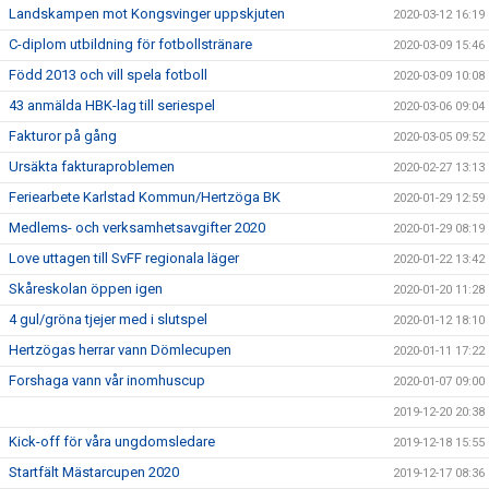
Landskampen mot Kongsvinger uppskjuten
2020-03-12 16:19
C-diplom utbildning för fotbollstränare
2020-03-09 15:46
Född 2013 och vill spela fotboll
2020-03-09 10:08
43 anmälda HBK-lag till seriespel
2020-03-06 09:04
Fakturor på gång
2020-03-05 09:52
Ursäkta fakturaproblemen
2020-02-27 13:13
Feriearbete Karlstad Kommun/Hertzöga BK
2020-01-29 12:59
Medlems- och verksamhetsavgifter 2020
2020-01-29 08:19
Love uttagen till SvFF regionala läger
2020-01-22 13:42
Skåreskolan öppen igen
2020-01-20 11:28
4 gul/gröna tjejer med i slutspel
2020-01-12 18:10
Hertzögas herrar vann Dömlecupen
2020-01-11 17:22
Forshaga vann vår inomhuscup
2020-01-07 09:00
2019-12-20 20:38
Kick-off för våra ungdomsledare
2019-12-18 15:55
Startfält Mästarcupen 2020
2019-12-17 08:36