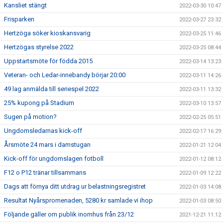
Kansliet stängt
2022-03-30 10:47
Frisparken
2022-03-27 23:32
Hertzöga söker kioskansvarig
2022-03-25 11:46
Hertzögas styrelse 2022
2022-03-25 08:44
Uppstartsmöte för födda 2015
2022-03-14 13:23
Veteran- och Ledar-innebandy börjar 20:00
2022-03-11 14:26
49 lag anmälda till seriespel 2022
2022-03-11 13:32
25% kupong på Stadium
2022-03-10 13:57
Sugen på motion?
2022-02-25 05:51
Ungdomsledarnas kick-off
2022-02-17 16:29
Årsmöte 24 mars i damstugan
2022-01-21 12:04
Kick-off för ungdomslagen fotboll
2022-01-12 08:12
F12 o P12 tränar tillsammans
2022-01-09 12:22
Dags att förnya ditt utdrag ur belastningsregistret
2022-01-03 14:08
Resultat Nyårspromenaden, 5280 kr samlade vi ihop
2022-01-03 08:50
Följande gäller om publik inomhus från 23/12
2021-12-21 11:12