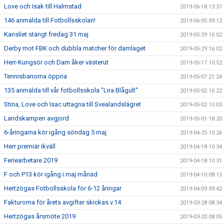
Love och Isak till Halmstad
2019-06-18 13:37
146 anmälda till Fotbollsskolan!
2019-06-05 09:12
Kansliet stängt fredag 31 maj
2019-05-29 16:02
Derby mot FBK och dubbla matcher för damlaget
2019-05-29 16:02
Herr-Kungsör och Dam åker västerut
2019-05-17 10:52
Tennisbanorna öppna
2019-05-07 21:24
135 anmälda till vår fotbollsskola "Lira Blågult"
2019-05-02 16:22
Stina, Love och Isac uttagna till Svealandslägret
2019-05-02 15:03
Landskampen avgjord
2019-05-01 18:20
6-åringarna kör igång söndag 5 maj
2019-04-25 10:26
Herr premiär ikväll
2019-04-18 10:34
Feriearbetare 2019
2019-04-18 10:31
F och P13 kör igång i maj månad
2019-04-10 08:15
Hertzögas Fotbollsskola för 6-12 åringar
2019-04-09 09:42
Fakturorna för årets avgifter skickas v.14
2019-03-28 08:34
Hertzögas årsmöte 2019
2019-03-20 08:05