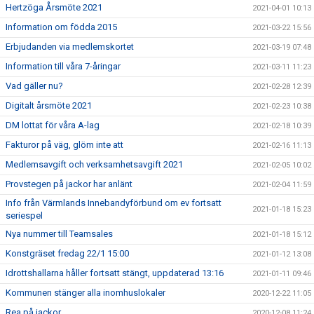
Hertzöga Årsmöte 2021
2021-04-01 10:13
Information om födda 2015
2021-03-22 15:56
Erbjudanden via medlemskortet
2021-03-19 07:48
Information till våra 7-åringar
2021-03-11 11:23
Vad gäller nu?
2021-02-28 12:39
Digitalt årsmöte 2021
2021-02-23 10:38
DM lottat för våra A-lag
2021-02-18 10:39
Fakturor på väg, glöm inte att
2021-02-16 11:13
Medlemsavgift och verksamhetsavgift 2021
2021-02-05 10:02
Provstegen på jackor har anlänt
2021-02-04 11:59
Info från Värmlands Innebandyförbund om ev fortsatt
2021-01-18 15:23
seriespel
Nya nummer till Teamsales
2021-01-18 15:12
Konstgräset fredag 22/1 15:00
2021-01-12 13:08
Idrottshallarna håller fortsatt stängt, uppdaterad 13:16
2021-01-11 09:46
Kommunen stänger alla inomhuslokaler
2020-12-22 11:05
Rea på jackor
2020-12-08 11:24