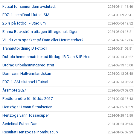
Futsal för senior dam avslutad.
2024-03-11 16:40
F07 till semifinal i futsal-SM
2024-03-09 20:41
25 % på fotboll - Stadium
2024-03-04 19:52
Emma Bäckström uttagen till regionalt läger
2024-03-04 13:21
Vill du vara speaker på Dam eller Herr matcher?
2024-02-26 12:06
Tränarutbildning D Fotboll
2024-02-21 08:51
Dubbla hemmamatcher på lördag- IB Dam & IB Herr
2024-02-14 09:27
Utdrag ur belastningsregistret
2024-02-13 16:00
Dam vann Hallvärmländskan
2024-02-13 08:48
F07 till SM-slutspel i Futsal
2024-02-13 08:33
Årsmöte 2024
2024-02-09 09:03
Föräldramöte för födda 2017
2024-02-05 15:43
Hertzöga U vann futsalserien
2024-02-05 09:59
Hertzöga vann Tössecupen
2024-01-28 16:58
Seriefinal Futsal Dam
2024-01-24 08:05
Resultat Hertzögas Inomhuscup
2024-01-06 07:29