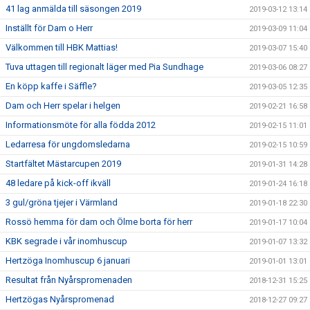
41 lag anmälda till säsongen 2019
2019-03-12 13:14
Inställt för Dam o Herr
2019-03-09 11:04
Välkommen till HBK Mattias!
2019-03-07 15:40
Tuva uttagen till regionalt läger med Pia Sundhage
2019-03-06 08:27
En köpp kaffe i Säffle?
2019-03-05 12:35
Dam och Herr spelar i helgen
2019-02-21 16:58
Informationsmöte för alla födda 2012
2019-02-15 11:01
Ledarresa för ungdomsledarna
2019-02-15 10:59
Startfältet Mästarcupen 2019
2019-01-31 14:28
48 ledare på kick-off ikväll
2019-01-24 16:18
3 gul/gröna tjejer i Värmland
2019-01-18 22:30
Rossö hemma för dam och Ölme borta för herr
2019-01-17 10:04
KBK segrade i vår inomhuscup
2019-01-07 13:32
Hertzöga Inomhuscup 6 januari
2019-01-01 13:01
Resultat från Nyårspromenaden
2018-12-31 15:25
Hertzögas Nyårspromenad
2018-12-27 09:27