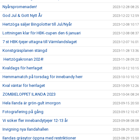
Nyårspromenaden!
2023-12-28 08:25
God Jul & Gott Nytt År
2023-12-22 12:59
Hertzöga säljer Bingolotter till Jul/Nyår
2023-12-08 10:17
Lottningen klar för HBK-cupen den 6 januari
2023-12-08 08:37
7 st HBK-tjejer uttagna till Värmlandslaget
2023-12-07 16:01
Konstgräsplanen stängd
2023-11-28 13:36
Hertzögakronan 2024!
2023-11-28 09:22
Kvaldags för herrlaget
2023-10-12 10:15
Hemmamatch på torsdag för innebandy herr
2023-10-10 10:12
Kval väntar för herrlaget
2023-10-09 12:26
ZOMBIELOPPET ILANDA 2023
2023-10-04 08:24
Hela Ilanda är grön-gult imorgon
2023-09-15 20:50
Fotografering på gång
2023-09-12 10:47
Vi söker fler innebandytjejer 12-13 år
2023-09-08 08:08
Invigning nya Ilandahallen
2023-08-29 20:00
Ilandas gräsytor öppna med restriktioner
2023-08-29 15:50