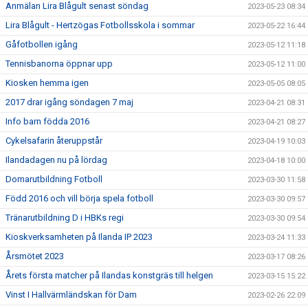
Anmälan Lira Blågult senast söndag
2023-05-23 08:34
Lira Blågult - Hertzögas Fotbollsskola i sommar
2023-05-22 16:44
Gåfotbollen igång
2023-05-12 11:18
Tennisbanorna öppnar upp
2023-05-12 11:00
Kiosken hemma igen
2023-05-05 08:05
2017 drar igång söndagen 7 maj
2023-04-21 08:31
Info barn födda 2016
2023-04-21 08:27
Cykelsafarin återuppstår
2023-04-19 10:03
Ilandadagen nu på lördag
2023-04-18 10:00
Domarutbildning Fotboll
2023-03-30 11:58
Född 2016 och vill börja spela fotboll
2023-03-30 09:57
Tränarutbildning D i HBKs regi
2023-03-30 09:54
Kioskverksamheten på Ilanda IP 2023
2023-03-24 11:33
Årsmötet 2023
2023-03-17 08:26
Årets första matcher på Ilandas konstgräs till helgen
2023-03-15 15:22
Vinst I Hallvärmländskan för Dam
2023-02-26 22:09