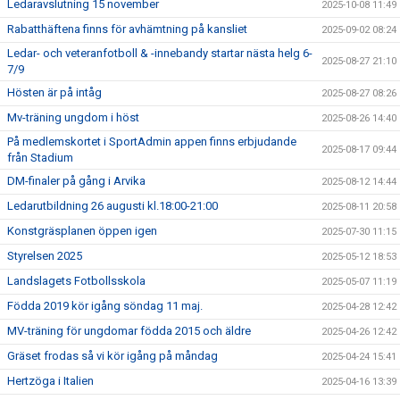
Ledaravslutning 15 november
2025-10-08 11:49
Rabatthäftena finns för avhämtning på kansliet
2025-09-02 08:24
Ledar- och veteranfotboll & -innebandy startar nästa helg 6-
2025-08-27 21:10
7/9
Hösten är på intåg
2025-08-27 08:26
Mv-träning ungdom i höst
2025-08-26 14:40
På medlemskortet i SportAdmin appen finns erbjudande
2025-08-17 09:44
från Stadium
DM-finaler på gång i Arvika
2025-08-12 14:44
Ledarutbildning 26 augusti kl.18:00-21:00
2025-08-11 20:58
Konstgräsplanen öppen igen
2025-07-30 11:15
Styrelsen 2025
2025-05-12 18:53
Landslagets Fotbollsskola
2025-05-07 11:19
Födda 2019 kör igång söndag 11 maj.
2025-04-28 12:42
MV-träning för ungdomar födda 2015 och äldre
2025-04-26 12:42
Gräset frodas så vi kör igång på måndag
2025-04-24 15:41
Hertzöga i Italien
2025-04-16 13:39