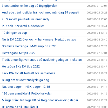
3 september en heldag på Bryngfjorden
2022-09-01 07:04
Ändrade träningstider från och med måndag 29 augusti
2022-08-23 09:23
25 % rabatt på Stadium Innebandy
2022-08-18 17:03
P07 och P09 var till Oddebollen
2022-08-10 08:41
10-åringarnas cup
2022-08-04 13:16
Nu är EM 2022 över och vi har vinnare i Hertzögas tips
2022-08-04 09:40
Startlista Hertzöga EM-Champion 2022
2022-07-06 07:28
Hertzögas EM-tips 2022
2022-06-27 07:34
Traditionsenligt vattenbus på avslutningsdagen i f-skolan
2022-06-22 15:46
Hertzöga BKs EM tips 2022
2022-06-22 13:47
Tack ICA för ett fortsatt bra samarbete
2022-06-15 10:24
Sjung om studentens lyckliga dag
2022-06-09 12:53
Nationaldagen = HBK-dagen 12-18
2022-05-31 14:17
126 barn anmälda till Fotbollsskolan
2022-05-31 14:12
Många från Hertzöga BK på Regionalt utvecklingsläger
2022-05-26 12:24
88 anmälda till Lira Blågult
2022-05-18 08:38