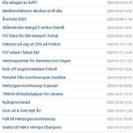
Ella uttagen av SvFF!
2023-02-18 09:18
Medlemsfakturor skickas ut till alla
2023-02-08 13:30
Årsmöte 2023
2023-02-08 11:49
Skåreskolan stängd 2 veckor framåt
2023-02-06 13:31
F07 klara för SM-slutspel i Futsal
2023-02-06 12:25
Fakturor på väg ut! 20% på Friskis!
2023-01-19 11:33
F07 vidare i futsal-SM
2023-01-17 14:49
Hemmapremiär för damerna mot Degen
2023-01-13 11:32
Kick-off ungdomsledare fotboll
2023-01-07 15:26
Resultat från Inomhuscupen Sundsta
2023-01-06 07:57
Hertzögas inomhuscup 6 januari
2023-01-05 08:20
7900 kr till Radiohjälpen för Ukraina
2022-12-31 15:12
Nyårspromenad
2022-12-28 10:25
God Jul & Gott Nytt År!
2022-12-23 11:24
Fullt till Hertzögas inomhuscup
2022-12-21 09:00
Grattis till HBKs VM-tips Champion
2022-12-19 23:17