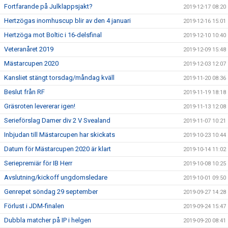
Fortfarande på Julklappsjakt?
2019-12-17 08:20
Hertzögas inomhuscup blir av den 4 januari
2019-12-16 15:01
Hertzöga mot Boltic i 16-delsfinal
2019-12-10 10:40
Veteranåret 2019
2019-12-09 15:48
Mästarcupen 2020
2019-12-03 12:07
Kansliet stängt torsdag/måndag kväll
2019-11-20 08:36
Beslut från RF
2019-11-19 18:18
Gräsroten levererar igen!
2019-11-13 12:08
Serieförslag Damer div 2 V Svealand
2019-11-07 10:21
Inbjudan till Mästarcupen har skickats
2019-10-23 10:44
Datum för Mästarcupen 2020 är klart
2019-10-14 11:02
Seriepremiär för IB Herr
2019-10-08 10:25
Avslutning/kickoff ungdomsledare
2019-10-01 09:50
Genrepet söndag 29 september
2019-09-27 14:28
Förlust i JDM-finalen
2019-09-24 15:47
Dubbla matcher på IP i helgen
2019-09-20 08:41