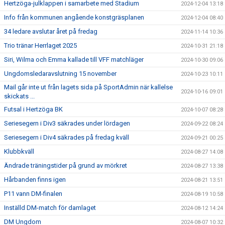
Hertzöga-julklappen i samarbete med Stadium
2024-12-04 13:18
Info från kommunen angående konstgräsplanen
2024-12-04 08:40
34 ledare avslutar året på fredag
2024-11-14 10:36
Trio tränar Herrlaget 2025
2024-10-31 21:18
Siri, Wilma och Emma kallade till VFF matchläger
2024-10-30 09:06
Ungdomsledaravslutning 15 november
2024-10-23 10:11
Mail går inte ut från lagets sida på SportAdmin när kallelse
2024-10-16 09:01
skickats ...
Futsal i Hertzöga BK
2024-10-07 08:28
Seriesegern i Div3 säkrades under lördagen
2024-09-22 08:24
Seriesegern i Div4 säkrades på fredag kväll
2024-09-21 00:25
Klubbkväll
2024-08-27 14:08
Ändrade träningstider på grund av mörkret
2024-08-27 13:38
Hårbanden finns igen
2024-08-21 13:51
P11 vann DM-finalen
2024-08-19 10:58
Inställd DM-match för damlaget
2024-08-12 14:24
DM Ungdom
2024-08-07 10:32