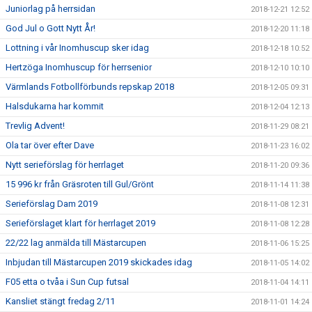
Juniorlag på herrsidan
2018-12-21 12:52
God Jul o Gott Nytt År!
2018-12-20 11:18
Lottning i vår Inomhuscup sker idag
2018-12-18 10:52
Hertzöga Inomhuscup för herrsenior
2018-12-10 10:10
Värmlands Fotbollförbunds repskap 2018
2018-12-05 09:31
Halsdukarna har kommit
2018-12-04 12:13
Trevlig Advent!
2018-11-29 08:21
Ola tar över efter Dave
2018-11-23 16:02
Nytt serieförslag för herrlaget
2018-11-20 09:36
15 996 kr från Gräsroten till Gul/Grönt
2018-11-14 11:38
Serieförslag Dam 2019
2018-11-08 12:31
Serieförslaget klart för herrlaget 2019
2018-11-08 12:28
22/22 lag anmälda till Mästarcupen
2018-11-06 15:25
Inbjudan till Mästarcupen 2019 skickades idag
2018-11-05 14:02
F05 etta o tvåa i Sun Cup futsal
2018-11-04 14:11
Kansliet stängt fredag 2/11
2018-11-01 14:24