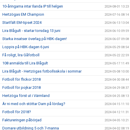
10-åringarna intar Ilanda IP till helgen
2024-08-01 13:23
Hertzögas EM Champion
2024-07-16 08:14
Startfält EM-tipset 2024
2024-06-13 13:04
Lira Blågult - startar torsdag 13 juni
2024-06-10 09:59
Starka insatser överlag på HBK-dagen!
2024-06-07 09:08
Loppis på HBK-dagen 6 juni
2024-05-29 08:54
Få roligt, lira Gåfotboll
2024-05-22 22:59
108 anmälda till Lira Blågult
2024-05-17 11:49
Lira Blågult - Hertzögas fotbollsskola i sommar
2024-05-08 10:00
Fotboll för flickor 2018
2024-04-30 08:44
Fotboll för pojkar 2018
2024-04-29 08:37
Hertzöga först ut i Värmland
2024-04-25 08:13
Är ni med och stöttar Dam på lördag?
2024-04-15 11:10
Fotboll för 2018?
2024-04-12 11:31
Faktureringen påbörjad
2024-04-05 10:21
Domare utbildning 5 och 7-manna
2024-04-02 08:19