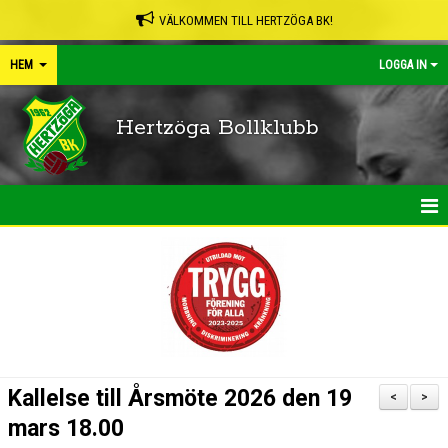
VÄLKOMMEN TILL HERTZÖGA BK!
HEM
LOGGA IN
Hertzöga Bollklubb
HEM
NYHETER
KALENDER
LEDARPÄRMEN
Kallelse till Årsmöte 2026 den 19
<
>
SHOP
mars 18.00