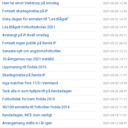
Herr tar emot Vretstorp på söndag
2021-06-04 12:46
Fortsatt skadegörelse på IP
2021-06-04 12:42
Sista dagen för anmälan till "Lira Blågult"
2021-05-31 14:57
Lira Blågult Fotbollsskolan 2021
2021-05-26 10:37
Avstängt på IP ikväll onsdag
2021-05-26 09:11
Fortsatt ingen publik på Ilanda IP
2021-05-21 06:52
Senaste nytt om ungdomsfotbollen
2021-05-12 15:15
10-åringarnas cup 2021 inställd
2021-05-04 13:17
Uppmaning till födda 2015
2021-05-04 13:13
Skadegörelse på Ilanda IP
2021-05-04 11:37
Inga matcher före 17/5 i Värmland
2021-04-30 13:49
Tack alla ni som hjälpte till på Ilandadagen
2021-04-26 08:47
Fotbollslek för barn födda 2015
2021-04-23 11:17
90/109 anmälda till fotbollen födda 2014
2021-04-22 11:05
Ilandadagen, INTE som vanligt
2021-04-18 11:01
Arrangemang ställs in i år igen
2021-04-12 08:47