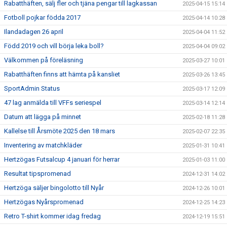
Rabatthäften, sälj fler och tjäna pengar till lagkassan
2025-04-15 15:14
Fotboll pojkar födda 2017
2025-04-14 10:28
Ilandadagen 26 april
2025-04-04 11:52
Född 2019 och vill börja leka boll?
2025-04-04 09:02
Välkommen på föreläsning
2025-03-27 10:01
Rabatthäften finns att hämta på kansliet
2025-03-26 13:45
SportAdmin Status
2025-03-17 12:09
47 lag anmälda till VFFs seriespel
2025-03-14 12:14
Datum att lägga på minnet
2025-02-18 11:28
Kallelse till Årsmöte 2025 den 18 mars
2025-02-07 22:35
Inventering av matchkläder
2025-01-31 10:41
Hertzögas Futsalcup 4 januari för herrar
2025-01-03 11:00
Resultat tipspromenad
2024-12-31 14:02
Hertzöga säljer bingolotto till Nyår
2024-12-26 10:01
Hertzögas Nyårspromenad
2024-12-25 14:23
Retro T-shirt kommer idag fredag
2024-12-19 15:51