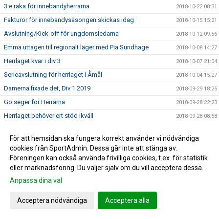
3:e raka för innebandyherrarna
2018-10-22 08:31
Fakturor för innebandysäsongen skickas idag
2018-10-15 15:21
Avslutning/Kick-off för ungdomsledarna
2018-10-12 09:56
Emma uttagen till regionalt läger med Pia Sundhage
2018-10-08 14:27
Herrlaget kvar i div 3
2018-10-07 21:04
Serieavslutning för herrlaget i Åmål
2018-10-04 15:27
Damerna fixade det, Div 1 2019
2018-09-29 18:25
Go seger för Herrarna
2018-09-28 22:23
Herrlaget behöver ert stöd ikväll
2018-09-28 08:58
3 poäng för herrarna
2018-09-21 10:12
För att hemsidan ska fungera korrekt använder vi nödvändiga
0-3 förlust i JDM
2018-09-19 21:41
cookies från SportAdmin. Dessa går inte att stänga av.
Hertzöga - Ölme lördag 13.00
Föreningen kan också använda frivilliga cookies, t.ex. för statistik
2018-09-14 11:21
eller marknadsföring. Du väljer själv om du vill acceptera dessa.
Herr U säkrade seriesegern
2018-09-10 09:55
Anpassa dina val
Adolfsberg - Hertzöga 1-3
2018-09-08 13:48
Daves grabbar åker till Adolfsberg
2018-09-07 08:42
Acceptera nödvändiga
Acceptera alla
JDM-final för våra tjejer
2018-09-05 14:56