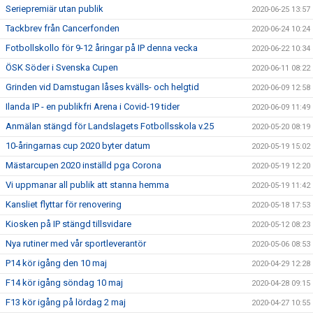
Seriepremiär utan publik
2020-06-25 13:57
Tackbrev från Cancerfonden
2020-06-24 10:24
Fotbollskollo för 9-12 åringar på IP denna vecka
2020-06-22 10:34
ÖSK Söder i Svenska Cupen
2020-06-11 08:22
Grinden vid Damstugan låses kvälls- och helgtid
2020-06-09 12:58
Ilanda IP - en publikfri Arena i Covid-19 tider
2020-06-09 11:49
Anmälan stängd för Landslagets Fotbollsskola v.25
2020-05-20 08:19
10-åringarnas cup 2020 byter datum
2020-05-19 15:02
Mästarcupen 2020 inställd pga Corona
2020-05-19 12:20
Vi uppmanar all publik att stanna hemma
2020-05-19 11:42
Kansliet flyttar för renovering
2020-05-18 17:53
Kiosken på IP stängd tillsvidare
2020-05-12 08:23
Nya rutiner med vår sportleverantör
2020-05-06 08:53
P14 kör igång den 10 maj
2020-04-29 12:28
F14 kör igång söndag 10 maj
2020-04-28 09:15
F13 kör igång på lördag 2 maj
2020-04-27 10:55