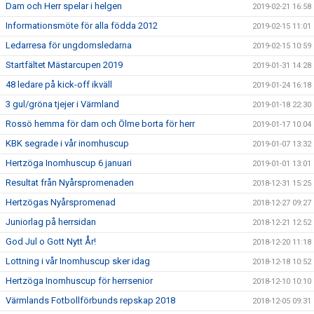
Dam och Herr spelar i helgen
2019-02-21 16:58
Informationsmöte för alla födda 2012
2019-02-15 11:01
Ledarresa för ungdomsledarna
2019-02-15 10:59
Startfältet Mästarcupen 2019
2019-01-31 14:28
48 ledare på kick-off ikväll
2019-01-24 16:18
3 gul/gröna tjejer i Värmland
2019-01-18 22:30
Rossö hemma för dam och Ölme borta för herr
2019-01-17 10:04
KBK segrade i vår inomhuscup
2019-01-07 13:32
Hertzöga Inomhuscup 6 januari
2019-01-01 13:01
Resultat från Nyårspromenaden
2018-12-31 15:25
Hertzögas Nyårspromenad
2018-12-27 09:27
Juniorlag på herrsidan
2018-12-21 12:52
God Jul o Gott Nytt År!
2018-12-20 11:18
Lottning i vår Inomhuscup sker idag
2018-12-18 10:52
Hertzöga Inomhuscup för herrsenior
2018-12-10 10:10
Värmlands Fotbollförbunds repskap 2018
2018-12-05 09:31