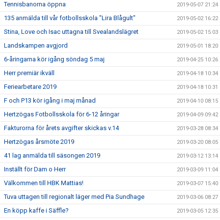
Tennisbanorna öppna
2019-05-07 21:24
135 anmälda till vår fotbollsskola "Lira Blågult"
2019-05-02 16:22
Stina, Love och Isac uttagna till Svealandslägret
2019-05-02 15:03
Landskampen avgjord
2019-05-01 18:20
6-åringarna kör igång söndag 5 maj
2019-04-25 10:26
Herr premiär ikväll
2019-04-18 10:34
Feriearbetare 2019
2019-04-18 10:31
F och P13 kör igång i maj månad
2019-04-10 08:15
Hertzögas Fotbollsskola för 6-12 åringar
2019-04-09 09:42
Fakturorna för årets avgifter skickas v.14
2019-03-28 08:34
Hertzögas årsmöte 2019
2019-03-20 08:05
41 lag anmälda till säsongen 2019
2019-03-12 13:14
Inställt för Dam o Herr
2019-03-09 11:04
Välkommen till HBK Mattias!
2019-03-07 15:40
Tuva uttagen till regionalt läger med Pia Sundhage
2019-03-06 08:27
En köpp kaffe i Säffle?
2019-03-05 12:35