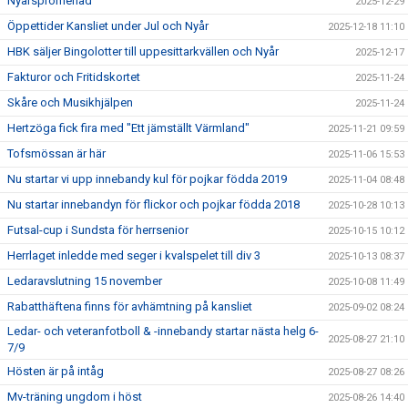
Nyårspromenad
2025-12-29
Öppettider Kansliet under Jul och Nyår
2025-12-18 11:10
HBK säljer Bingolotter till uppesittarkvällen och Nyår
2025-12-17
Fakturor och Fritidskortet
2025-11-24
Skåre och Musikhjälpen
2025-11-24
Hertzöga fick fira med "Ett jämställt Värmland"
2025-11-21 09:59
Tofsmössan är här
2025-11-06 15:53
Nu startar vi upp innebandy kul för pojkar födda 2019
2025-11-04 08:48
Nu startar innebandyn för flickor och pojkar födda 2018
2025-10-28 10:13
Futsal-cup i Sundsta för herrsenior
2025-10-15 10:12
Herrlaget inledde med seger i kvalspelet till div 3
2025-10-13 08:37
Ledaravslutning 15 november
2025-10-08 11:49
Rabatthäftena finns för avhämtning på kansliet
2025-09-02 08:24
Ledar- och veteranfotboll & -innebandy startar nästa helg 6-
2025-08-27 21:10
7/9
Hösten är på intåg
2025-08-27 08:26
Mv-träning ungdom i höst
2025-08-26 14:40