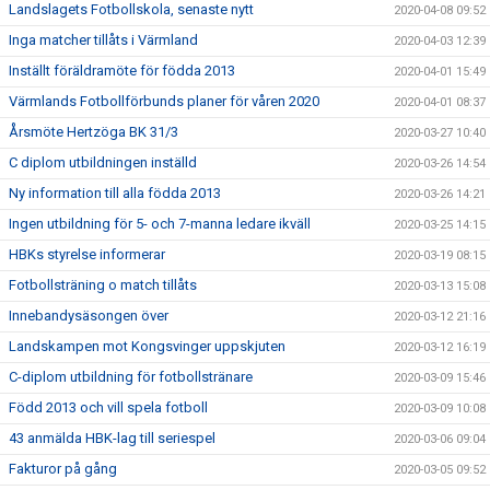
Landslagets Fotbollskola, senaste nytt
2020-04-08 09:52
Inga matcher tillåts i Värmland
2020-04-03 12:39
Inställt föräldramöte för födda 2013
2020-04-01 15:49
Värmlands Fotbollförbunds planer för våren 2020
2020-04-01 08:37
Årsmöte Hertzöga BK 31/3
2020-03-27 10:40
C diplom utbildningen inställd
2020-03-26 14:54
Ny information till alla födda 2013
2020-03-26 14:21
Ingen utbildning för 5- och 7-manna ledare ikväll
2020-03-25 14:15
HBKs styrelse informerar
2020-03-19 08:15
Fotbollsträning o match tillåts
2020-03-13 15:08
Innebandysäsongen över
2020-03-12 21:16
Landskampen mot Kongsvinger uppskjuten
2020-03-12 16:19
C-diplom utbildning för fotbollstränare
2020-03-09 15:46
Född 2013 och vill spela fotboll
2020-03-09 10:08
43 anmälda HBK-lag till seriespel
2020-03-06 09:04
Fakturor på gång
2020-03-05 09:52