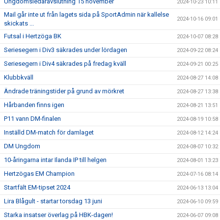
Ungdomsledaravslutning 15 november
2024-10-23 10:11
Mail går inte ut från lagets sida på SportAdmin när kallelse
2024-10-16 09:01
skickats ...
Futsal i Hertzöga BK
2024-10-07 08:28
Seriesegern i Div3 säkrades under lördagen
2024-09-22 08:24
Seriesegern i Div4 säkrades på fredag kväll
2024-09-21 00:25
Klubbkväll
2024-08-27 14:08
Ändrade träningstider på grund av mörkret
2024-08-27 13:38
Hårbanden finns igen
2024-08-21 13:51
P11 vann DM-finalen
2024-08-19 10:58
Inställd DM-match för damlaget
2024-08-12 14:24
DM Ungdom
2024-08-07 10:32
10-åringarna intar Ilanda IP till helgen
2024-08-01 13:23
Hertzögas EM Champion
2024-07-16 08:14
Startfält EM-tipset 2024
2024-06-13 13:04
Lira Blågult - startar torsdag 13 juni
2024-06-10 09:59
Starka insatser överlag på HBK-dagen!
2024-06-07 09:08