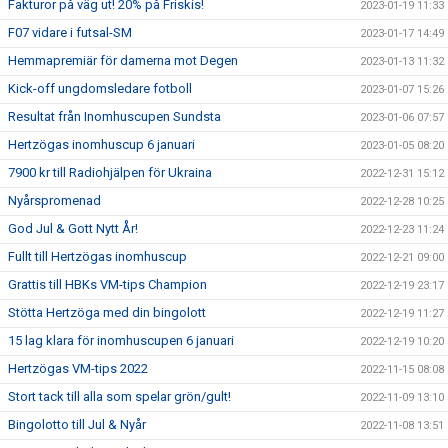
Fakturor på väg ut! 20% på Friskis!
2023-01-19 11:33
F07 vidare i futsal-SM
2023-01-17 14:49
Hemmapremiär för damerna mot Degen
2023-01-13 11:32
Kick-off ungdomsledare fotboll
2023-01-07 15:26
Resultat från Inomhuscupen Sundsta
2023-01-06 07:57
Hertzögas inomhuscup 6 januari
2023-01-05 08:20
7900 kr till Radiohjälpen för Ukraina
2022-12-31 15:12
Nyårspromenad
2022-12-28 10:25
God Jul & Gott Nytt År!
2022-12-23 11:24
Fullt till Hertzögas inomhuscup
2022-12-21 09:00
Grattis till HBKs VM-tips Champion
2022-12-19 23:17
Stötta Hertzöga med din bingolott
2022-12-19 11:27
15 lag klara för inomhuscupen 6 januari
2022-12-19 10:20
Hertzögas VM-tips 2022
2022-11-15 08:08
Stort tack till alla som spelar grön/gult!
2022-11-09 13:10
Bingolotto till Jul & Nyår
2022-11-08 13:51