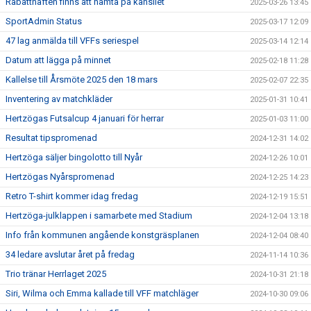
Rabatthäften finns att hämta på kansliet
2025-03-26 13:45
SportAdmin Status
2025-03-17 12:09
47 lag anmälda till VFFs seriespel
2025-03-14 12:14
Datum att lägga på minnet
2025-02-18 11:28
Kallelse till Årsmöte 2025 den 18 mars
2025-02-07 22:35
Inventering av matchkläder
2025-01-31 10:41
Hertzögas Futsalcup 4 januari för herrar
2025-01-03 11:00
Resultat tipspromenad
2024-12-31 14:02
Hertzöga säljer bingolotto till Nyår
2024-12-26 10:01
Hertzögas Nyårspromenad
2024-12-25 14:23
Retro T-shirt kommer idag fredag
2024-12-19 15:51
Hertzöga-julklappen i samarbete med Stadium
2024-12-04 13:18
Info från kommunen angående konstgräsplanen
2024-12-04 08:40
34 ledare avslutar året på fredag
2024-11-14 10:36
Trio tränar Herrlaget 2025
2024-10-31 21:18
Siri, Wilma och Emma kallade till VFF matchläger
2024-10-30 09:06