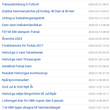
Tränarutbildning D Fotboll
2024-02-21 08:51
Dubbla hemmamatcher på lördag- IB Dam & IB Herr
2024-02-14 09:27
Utdrag ur belastningsregistret
2024-02-13 16:00
Dam vann Hallvärmländskan
2024-02-13 08:48
F07 till SM-slutspel i Futsal
2024-02-13 08:33
Årsmöte 2024
2024-02-09 09:03
Föräldramöte för födda 2017
2024-02-05 15:43
Hertzöga U vann futsalserien
2024-02-05 09:59
Hertzöga vann Tössecupen
2024-01-28 16:58
Seriefinal Futsal Dam
2024-01-24 08:05
Resultat Hertzögas Inomhuscup
2024-01-06 07:29
Nyårspromenaden!
2023-12-28 08:25
God Jul & Gott Nytt År
2023-12-22 12:59
Hertzöga säljer Bingolotter till Jul/Nyår
2023-12-08 10:17
Lottningen klar för HBK-cupen den 6 januari
2023-12-08 08:37
7 st HBK-tjejer uttagna till Värmlandslaget
2023-12-07 16:01