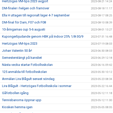
Hertzögas VM-tips 2023 avgjort
2023-08-21 14:24
DM-finaler i helgen och framöver
2023-08-18 11:17
Ella H uttagen till regionalt läger 4-7 september
2023-08-17 08:25
DM-final för Dam, F07 och F08
2023-08-10 08:39
10-åringarnas cup 5-6 augusti
2023-08-01 13:27
Kupongerbjudande genom HBK på Indoor 25% 1/8-30/9
2023-07-31 16:48
Hertzögas VM-tips 2023
2023-07-19 08:03
Johan Valentin 50 år!
2023-06-30 08:03
Semesterstängt på kansliet
2023-06-29 12:18
Nästa vecka startar Fotbollsskolan
2023-06-16 09:42
125 anmälda till fotbollsskolan
2023-05-30 10:12
Anmälan Lira Blågult senast söndag
2023-05-23 08:34
Lira Blågult - Hertzögas Fotbollsskola i sommar
2023-05-22 16:44
Gåfotbollen igång
2023-05-12 11:18
Tennisbanorna öppnar upp
2023-05-12 11:00
Kiosken hemma igen
2023-05-05 08:05