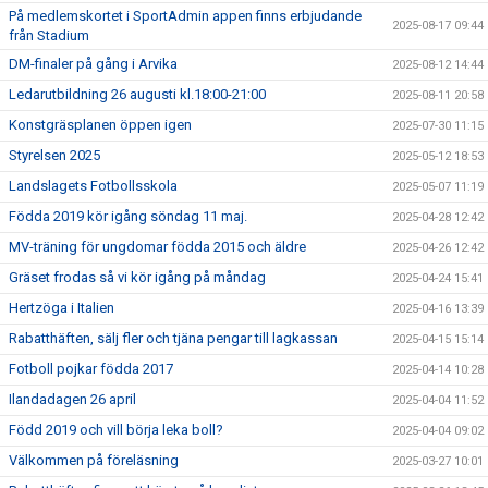
På medlemskortet i SportAdmin appen finns erbjudande
2025-08-17 09:44
från Stadium
DM-finaler på gång i Arvika
2025-08-12 14:44
Ledarutbildning 26 augusti kl.18:00-21:00
2025-08-11 20:58
Konstgräsplanen öppen igen
2025-07-30 11:15
Styrelsen 2025
2025-05-12 18:53
Landslagets Fotbollsskola
2025-05-07 11:19
Födda 2019 kör igång söndag 11 maj.
2025-04-28 12:42
MV-träning för ungdomar födda 2015 och äldre
2025-04-26 12:42
Gräset frodas så vi kör igång på måndag
2025-04-24 15:41
Hertzöga i Italien
2025-04-16 13:39
Rabatthäften, sälj fler och tjäna pengar till lagkassan
2025-04-15 15:14
Fotboll pojkar födda 2017
2025-04-14 10:28
Ilandadagen 26 april
2025-04-04 11:52
Född 2019 och vill börja leka boll?
2025-04-04 09:02
Välkommen på föreläsning
2025-03-27 10:01