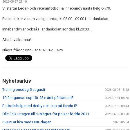
2025-08-27 21:10
FRISPARKEN
Vi startar Ledar- och veteranfotboll & Innebandy nästa helg 6-7/9.
BLI MEDLEM
Futsalen kör vi som vanligt lördag kl.08:00 - 09:00 i Ilandaskolan.
Innebandyn är också i Ilandaskolan söndag kl.20:00...
MATCHER
Alla är välkomna!
KONTAKTER & LAG
Några frågor, ring Jens 0730-211629
FÖRENINGSDOKUMENT_GAMLA
SPONSORER
FÖRENINGSDOKUMENT
Nyhetsarkiv
Träning onsdag 5 augusti
2026-08-05 15:48
10-åringarnas cup för 45:e året på Ilanda IP
2026-07-31 08:35
Fotbollshelg med derby och cup på Ilanda IP
2026-07-30 08:44
Olle Falk uttagen till rikslägret för pojkar födda 2011
2026-06-09 09:20
6 Juni är lika med HBK-dagen
2026-06-04