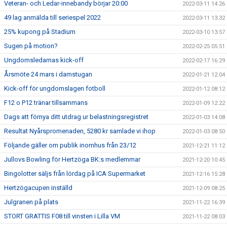
Veteran- och Ledar-innebandy börjar 20:00
2022-03-11 14:26
49 lag anmälda till seriespel 2022
2022-03-11 13:32
25% kupong på Stadium
2022-03-10 13:57
Sugen på motion?
2022-02-25 05:51
Ungdomsledarnas kick-off
2022-02-17 16:29
Årsmöte 24 mars i damstugan
2022-01-21 12:04
Kick-off för ungdomslagen fotboll
2022-01-12 08:12
F12 o P12 tränar tillsammans
2022-01-09 12:22
Dags att förnya ditt utdrag ur belastningsregistret
2022-01-03 14:08
Resultat Nyårspromenaden, 5280 kr samlade vi ihop
2022-01-03 08:50
Följande gäller om publik inomhus från 23/12
2021-12-21 11:12
Jullovs Bowling för Hertzöga BK:s medlemmar
2021-12-20 10:45
Bingolotter säljs från lördag på ICA Supermarket
2021-12-16 15:28
Hertzögacupen inställd
2021-12-09 08:25
Julgranen på plats
2021-11-22 16:39
STORT GRATTIS F08 till vinsten i Lilla VM
2021-11-22 08:03