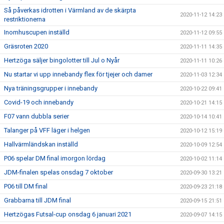
Så påverkas idrotten i Värmland av de skärpta
2020-11-12 14:23
restriktionerna
Inomhuscupen inställd
2020-11-12 09:55
Gräsroten 2020
2020-11-11 14:35
Hertzöga säljer bingolotter till Jul o Nyår
2020-11-11 10:26
Nu startar vi upp innebandy flex för tjejer och damer
2020-11-03 12:34
Nya träningsgrupper i innebandy
2020-10-22 09:41
Covid-19 och innebandy
2020-10-21 14:15
F07 vann dubbla serier
2020-10-14 10:41
Talanger på VFF läger i helgen
2020-10-12 15:19
Hallvärmländskan inställd
2020-10-09 12:54
P06 spelar DM final imorgon lördag
2020-10-02 11:14
JDM-finalen spelas onsdag 7 oktober
2020-09-30 13:21
P06 till DM final
2020-09-23 21:18
Grabbarna till JDM final
2020-09-15 21:51
Hertzögas Futsal-cup onsdag 6 januari 2021
2020-09-07 14:15