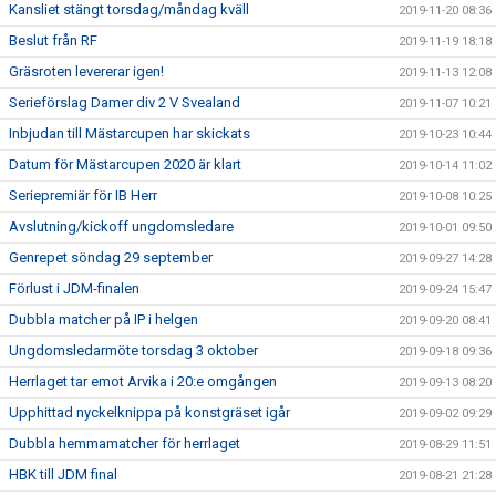
Kansliet stängt torsdag/måndag kväll
2019-11-20 08:36
Beslut från RF
2019-11-19 18:18
Gräsroten levererar igen!
2019-11-13 12:08
Serieförslag Damer div 2 V Svealand
2019-11-07 10:21
Inbjudan till Mästarcupen har skickats
2019-10-23 10:44
Datum för Mästarcupen 2020 är klart
2019-10-14 11:02
Seriepremiär för IB Herr
2019-10-08 10:25
Avslutning/kickoff ungdomsledare
2019-10-01 09:50
Genrepet söndag 29 september
2019-09-27 14:28
Förlust i JDM-finalen
2019-09-24 15:47
Dubbla matcher på IP i helgen
2019-09-20 08:41
Ungdomsledarmöte torsdag 3 oktober
2019-09-18 09:36
Herrlaget tar emot Arvika i 20:e omgången
2019-09-13 08:20
Upphittad nyckelknippa på konstgräset igår
2019-09-02 09:29
Dubbla hemmamatcher för herrlaget
2019-08-29 11:51
HBK till JDM final
2019-08-21 21:28