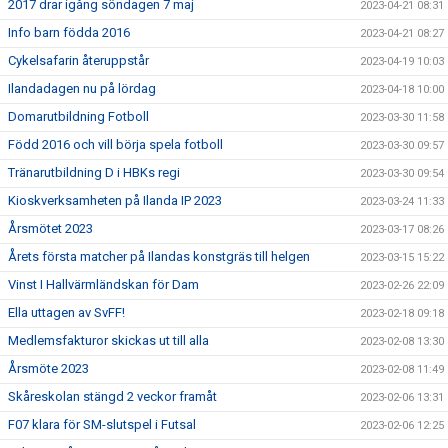
2017 drar igång söndagen 7 maj
2023-04-21 08:31
Info barn födda 2016
2023-04-21 08:27
Cykelsafarin återuppstår
2023-04-19 10:03
Ilandadagen nu på lördag
2023-04-18 10:00
Domarutbildning Fotboll
2023-03-30 11:58
Född 2016 och vill börja spela fotboll
2023-03-30 09:57
Tränarutbildning D i HBKs regi
2023-03-30 09:54
Kioskverksamheten på Ilanda IP 2023
2023-03-24 11:33
Årsmötet 2023
2023-03-17 08:26
Årets första matcher på Ilandas konstgräs till helgen
2023-03-15 15:22
Vinst I Hallvärmländskan för Dam
2023-02-26 22:09
Ella uttagen av SvFF!
2023-02-18 09:18
Medlemsfakturor skickas ut till alla
2023-02-08 13:30
Årsmöte 2023
2023-02-08 11:49
Skåreskolan stängd 2 veckor framåt
2023-02-06 13:31
F07 klara för SM-slutspel i Futsal
2023-02-06 12:25