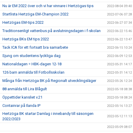
Nu är EM 2022 över och vi har vinnare i Hertzögas tips
2022-08-04 09:40
Startlista Hertzöga EM-Champion 2022
2022-07-06 07:28
Hertzögas EM-tips 2022
2022-06-27 07:34
Traditionsenligt vattenbus på avslutningsdagen i f-skolan
2022-06-22 15:46
Hertzöga BKs EM tips 2022
2022-06-22 13:47
Tack ICA för ett fortsatt bra samarbete
2022-06-15 10:24
Sjung om studentens lyckliga dag
2022-06-09 12:53
Nationaldagen = HBK-dagen 12-18
2022-05-31 14:17
126 barn anmälda till Fotbollsskolan
2022-05-31 14:12
Många från Hertzöga BK på Regionalt utvecklingsläger
2022-05-26 12:24
88 anmälda till Lira Blågult
2022-05-18 08:38
Öppettider kansliet v.21
2022-05-18 08:24
Containrar på Ilanda IP
2022-05-16 13:27
Hertzöga BK startar Damlag i innebandy till säsongen
2022-05-12 11:13
2022/2023
2022-05-09 08:07