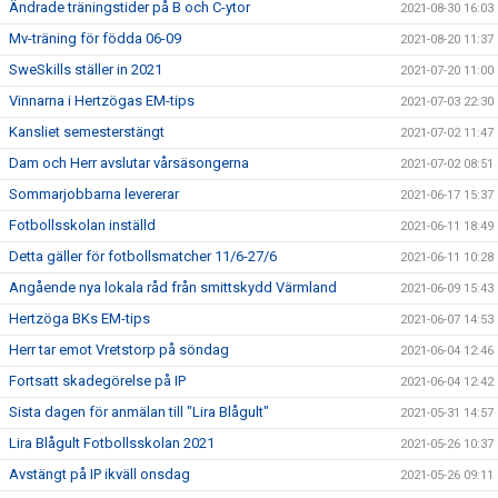
Ändrade träningstider på B och C-ytor
2021-08-30 16:03
Mv-träning för födda 06-09
2021-08-20 11:37
SweSkills ställer in 2021
2021-07-20 11:00
Vinnarna i Hertzögas EM-tips
2021-07-03 22:30
Kansliet semesterstängt
2021-07-02 11:47
Dam och Herr avslutar vårsäsongerna
2021-07-02 08:51
Sommarjobbarna levererar
2021-06-17 15:37
Fotbollsskolan inställd
2021-06-11 18:49
Detta gäller för fotbollsmatcher 11/6-27/6
2021-06-11 10:28
Angående nya lokala råd från smittskydd Värmland
2021-06-09 15:43
Hertzöga BKs EM-tips
2021-06-07 14:53
Herr tar emot Vretstorp på söndag
2021-06-04 12:46
Fortsatt skadegörelse på IP
2021-06-04 12:42
Sista dagen för anmälan till "Lira Blågult"
2021-05-31 14:57
Lira Blågult Fotbollsskolan 2021
2021-05-26 10:37
Avstängt på IP ikväll onsdag
2021-05-26 09:11