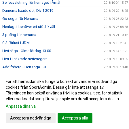
Serieavslutning för herrlaget i Åmål
2018-10-04 15:27
Damerna fixade det, Div 1 2019
2018-09-29 18:25
Go seger för Herrarna
2018-09-28 22:23
Herrlaget behöver ert stöd ikväll
2018-09-28 08:58
3 poäng för herrarna
2018-09-21 10:12
0-3 förlust i JDM
2018-09-19 21:41
Hertzöga - Ölme lördag 13.00
2018-09-14 11:21
Herr U säkrade seriesegern
2018-09-10 09:55
Adolfsberg - Hertzöga 1-3
2018-09-08 13:48
Daves grabbar åker till Adolfsberg
2018-09-07 08:42
För att hemsidan ska fungera korrekt använder vi nödvändiga
JDM-final för våra tjejer
2018-09-05 14:56
cookies från SportAdmin. Dessa går inte att stänga av.
Ödesmatch för herrlaget
2018-08-31 12:48
Föreningen kan också använda frivilliga cookies, t.ex. för statistik
eller marknadsföring. Du väljer själv om du vill acceptera dessa.
Pontus Johansson och Maria Busk inspirerar
2018-08-28 12:22
Anpassa dina val
Utlottade priser från Målkronan
2018-08-20 08:33
Tung förlust för herrlaget mot FF
2018-08-18 15:00
Acceptera nödvändiga
Acceptera alla
Hertzögakronan Lördag 18/8
2018-08-13 09:19