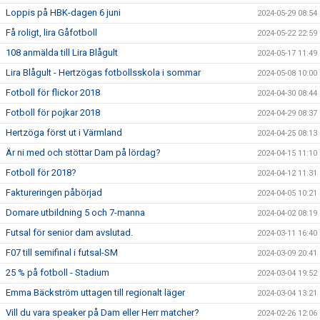
Loppis på HBK-dagen 6 juni
2024-05-29 08:54
Få roligt, lira Gåfotboll
2024-05-22 22:59
108 anmälda till Lira Blågult
2024-05-17 11:49
Lira Blågult - Hertzögas fotbollsskola i sommar
2024-05-08 10:00
Fotboll för flickor 2018
2024-04-30 08:44
Fotboll för pojkar 2018
2024-04-29 08:37
Hertzöga först ut i Värmland
2024-04-25 08:13
Är ni med och stöttar Dam på lördag?
2024-04-15 11:10
Fotboll för 2018?
2024-04-12 11:31
Faktureringen påbörjad
2024-04-05 10:21
Domare utbildning 5 och 7-manna
2024-04-02 08:19
Futsal för senior dam avslutad.
2024-03-11 16:40
F07 till semifinal i futsal-SM
2024-03-09 20:41
25 % på fotboll - Stadium
2024-03-04 19:52
Emma Bäckström uttagen till regionalt läger
2024-03-04 13:21
Vill du vara speaker på Dam eller Herr matcher?
2024-02-26 12:06