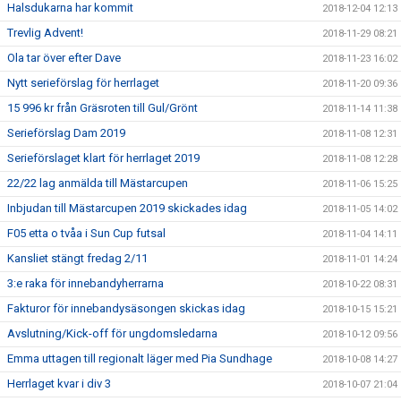
Halsdukarna har kommit
2018-12-04 12:13
Trevlig Advent!
2018-11-29 08:21
Ola tar över efter Dave
2018-11-23 16:02
Nytt serieförslag för herrlaget
2018-11-20 09:36
15 996 kr från Gräsroten till Gul/Grönt
2018-11-14 11:38
Serieförslag Dam 2019
2018-11-08 12:31
Serieförslaget klart för herrlaget 2019
2018-11-08 12:28
22/22 lag anmälda till Mästarcupen
2018-11-06 15:25
Inbjudan till Mästarcupen 2019 skickades idag
2018-11-05 14:02
F05 etta o tvåa i Sun Cup futsal
2018-11-04 14:11
Kansliet stängt fredag 2/11
2018-11-01 14:24
3:e raka för innebandyherrarna
2018-10-22 08:31
Fakturor för innebandysäsongen skickas idag
2018-10-15 15:21
Avslutning/Kick-off för ungdomsledarna
2018-10-12 09:56
Emma uttagen till regionalt läger med Pia Sundhage
2018-10-08 14:27
Herrlaget kvar i div 3
2018-10-07 21:04