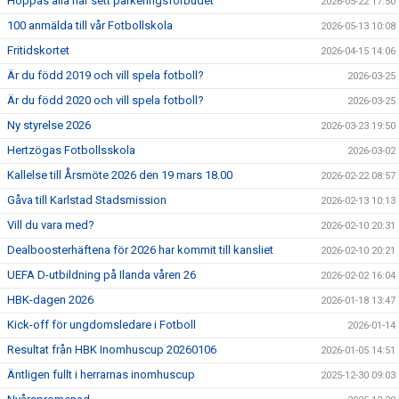
Hoppas alla har sett parkeringsförbudet
2026-05-22 17:50
100 anmälda till vår Fotbollskola
2026-05-13 10:08
Fritidskortet
2026-04-15 14:06
Är du född 2019 och vill spela fotboll?
2026-03-25
Är du född 2020 och vill spela fotboll?
2026-03-25
Ny styrelse 2026
2026-03-23 19:50
Hertzögas Fotbollsskola
2026-03-02
Kallelse till Årsmöte 2026 den 19 mars 18.00
2026-02-22 08:57
Gåva till Karlstad Stadsmission
2026-02-13 10:13
Vill du vara med?
2026-02-10 20:31
Dealboosterhäftena för 2026 har kommit till kansliet
2026-02-10 20:21
UEFA D-utbildning på Ilanda våren 26
2026-02-02 16:04
HBK-dagen 2026
2026-01-18 13:47
Kick-off för ungdomsledare i Fotboll
2026-01-14
Resultat från HBK Inomhuscup 20260106
2026-01-05 14:51
Äntligen fullt i herrarnas inomhuscup
2025-12-30 09:03