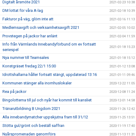
Digitalt årsmöte 2021
2021-02-23 10:38
DM lottat för våra A-lag
2021-02-18 10:39
Fakturor på väg, glöm inte att
2021-02-16 11:13
Medlemsavgift och verksamhetsavgift 2021
2021-02-05 10:02
Provstegen på jackor har anlänt
2021-02-04 11:59
Info från Värmlands Innebandyförbund om ev fortsatt
2021-01-18 15:23
seriespel
Nya nummer till Teamsales
2021-01-18 15:12
Konstgräset fredag 22/1 15:00
2021-01-12 13:08
Idrottshallarna håller fortsatt stängt, uppdaterad 13:16
2021-01-11 09:46
Kommunen stänger alla inomhuslokaler
2020-12-22 11:05
Rea på jackor
2020-12-08 11:24
Bingolotterna till jul och nyår har kommit till kansliet
2020-12-01 14:58
Tränarutbildning B Ungdom 2021
2020-11-26 12:42
Alla innebandymatcher uppskjutna fram till 31/12
2020-11-25 13:51
Stötta gul/grönt och beställ saffran
2020-11-19 17:40
Nyårspromenaden genomförs
2020-11-13 11:31