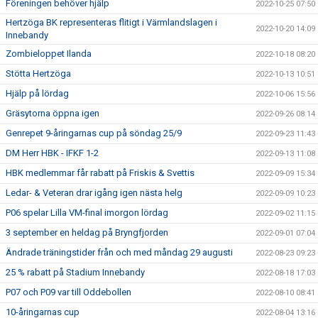
Föreningen behöver hjälp
2022-10-25 07:50
Hertzöga BK representeras flitigt i Värmlandslagen i
2022-10-20 14:09
Innebandy
Zombieloppet Ilanda
2022-10-18 08:20
Stötta Hertzöga
2022-10-13 10:51
Hjälp på lördag
2022-10-06 15:56
Gräsytorna öppna igen
2022-09-26 08:14
Genrepet 9-åringarnas cup på söndag 25/9
2022-09-23 11:43
DM Herr HBK - IFKF 1-2
2022-09-13 11:08
HBK medlemmar får rabatt på Friskis & Svettis
2022-09-09 15:34
Ledar- & Veteran drar igång igen nästa helg
2022-09-09 10:23
P06 spelar Lilla VM-final imorgon lördag
2022-09-02 11:15
3 september en heldag på Bryngfjorden
2022-09-01 07:04
Ändrade träningstider från och med måndag 29 augusti
2022-08-23 09:23
25 % rabatt på Stadium Innebandy
2022-08-18 17:03
P07 och P09 var till Oddebollen
2022-08-10 08:41
10-åringarnas cup
2022-08-04 13:16