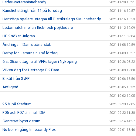
Ledar-/veteraninnebandy
2021-11-20 16:21
Kansliet stängt från 11 på torsdag
2021-11-16 10:57
Hertzöga spelare uttagna till Distriktslags SM Innebandy
2021-11-16 10:53
Ledarmatch mellan flick- och pojkledare
2021-11-12 12:09
HBK söker Julgran
2021-11-11 09:04
Ändringar i Dams tränarstab
2021-11-08 10:59
Derby för Herrarna nu på lördag
2021-11-03 16:17
6 st 06:or uttagna till VFFs läger i Nyköping
2021-10-26 08:22
Vilken dag för Hertzöga BK Dam
2021-10-09 19:00
Enkät från SvFF!
2021-10-06 15:56
Äntligen!
2021-10-05 13:32
2021-10-02 10:05
25 % på Stadium
2021-09-23 12:05
F06 och F07 till final i DM
2021-09-22 11:38
Genrepet byter datum
2021-09-14 14:57
Nu kör vi igång Innebandy Flex
2021-09-01 13:46