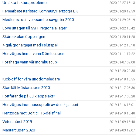
Ursäkta fakturaproblemen
2020-02-27 13:13
Feriearbete Karlstad Kommun/Hertzöga BK
2020-01-29 12:59
Medlems- och verksamhetsavgifter 2020
2020-01-29 08:19
Love uttagen till SvFF regionala läger
2020-01-22 13:42
Skåreskolan öppen igen
2020-01-20 11:28
4 gul/gröna tjejer med i slutspel
2020-01-12 18:10
Hertzögas herrar vann Dömlecupen
2020-01-11 17:22
Forshaga vann vår inomhuscup
2020-01-07 09:00
2019-12-20 20:38
Kick-off för våra ungdomsledare
2019-12-18 15:55
Startfält Mästarcupen 2020
2019-12-17 08:36
Fortfarande på Julklappsjakt?
2019-12-17 08:20
Hertzögas inomhuscup blir av den 4 januari
2019-12-16 15:01
Hertzöga mot Boltic i 16-delsfinal
2019-12-10 10:40
Veteranåret 2019
2019-12-09 15:48
Mästarcupen 2020
2019-12-03 12:07