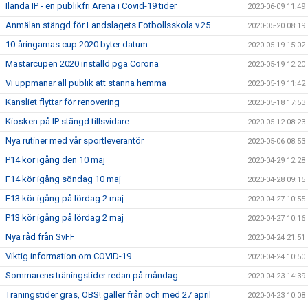
Ilanda IP - en publikfri Arena i Covid-19 tider
2020-06-09 11:49
Anmälan stängd för Landslagets Fotbollsskola v.25
2020-05-20 08:19
10-åringarnas cup 2020 byter datum
2020-05-19 15:02
Mästarcupen 2020 inställd pga Corona
2020-05-19 12:20
Vi uppmanar all publik att stanna hemma
2020-05-19 11:42
Kansliet flyttar för renovering
2020-05-18 17:53
Kiosken på IP stängd tillsvidare
2020-05-12 08:23
Nya rutiner med vår sportleverantör
2020-05-06 08:53
P14 kör igång den 10 maj
2020-04-29 12:28
F14 kör igång söndag 10 maj
2020-04-28 09:15
F13 kör igång på lördag 2 maj
2020-04-27 10:55
P13 kör igång på lördag 2 maj
2020-04-27 10:16
Nya råd från SvFF
2020-04-24 21:51
Viktig information om COVID-19
2020-04-24 10:50
Sommarens träningstider redan på måndag
2020-04-23 14:39
Träningstider gräs, OBS! gäller från och med 27 april
2020-04-23 10:08