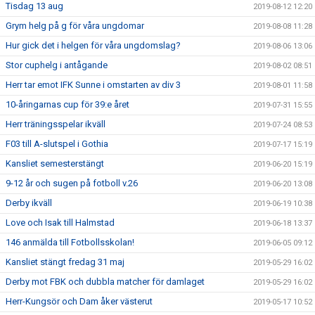
Tisdag 13 aug
2019-08-12 12:20
Grym helg på g för våra ungdomar
2019-08-08 11:28
Hur gick det i helgen för våra ungdomslag?
2019-08-06 13:06
Stor cuphelg i antågande
2019-08-02 08:51
Herr tar emot IFK Sunne i omstarten av div 3
2019-08-01 11:58
10-åringarnas cup för 39:e året
2019-07-31 15:55
Herr träningsspelar ikväll
2019-07-24 08:53
F03 till A-slutspel i Gothia
2019-07-17 15:19
Kansliet semesterstängt
2019-06-20 15:19
9-12 år och sugen på fotboll v.26
2019-06-20 13:08
Derby ikväll
2019-06-19 10:38
Love och Isak till Halmstad
2019-06-18 13:37
146 anmälda till Fotbollsskolan!
2019-06-05 09:12
Kansliet stängt fredag 31 maj
2019-05-29 16:02
Derby mot FBK och dubbla matcher för damlaget
2019-05-29 16:02
Herr-Kungsör och Dam åker västerut
2019-05-17 10:52