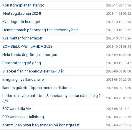
Konstgräsplanen stängd
2023-11-28 13:36
Hertzögakronan 2024!
2023-11-28 09:22
Kvaldags för herrlaget
2023-10-12 10:15
Hemmamatch på torsdag för innebandy herr
2023-10-10 10:12
Kval väntar för herrlaget
2023-10-09 12:26
ZOMBIELOPPET ILANDA 2023
2023-10-04 08:24
Hela Ilanda är grön-gult imorgon
2023-09-15 20:50
Fotografering på gång
2023-09-12 10:47
Vi söker fler innebandytjejer 12-13 år
2023-09-08 08:08
Invigning nya Ilandahallen
2023-08-29 20:00
Ilandas gräsytor öppna med restriktioner
2023-08-29 15:50
Ledar- och veteranfotboll & Innebandy startar nästa helg 2-
2023-08-25 08:33
3/9
F07 vann Lilla VM
2023-08-23 16:21
F09 vann cup i Hallsberg
2023-08-23 16:19
Kommunen byter belysningen på konstgräset
2023-08-23 14:05