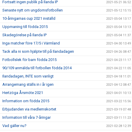
Fortsatt ingen publik på Ilanda IP
2021-05-21 06:52
Senaste nytt om ungdomsfotbollen
2021-05-12 15:15
10-åringarnas cup 2021 inställd
2021-05-04 13:17
Uppmaning till födda 2015
2021-05-04 13:13
Skadegörelse på Ilanda IP
2021-05-04 11:37
Inga matcher före 17/5 i Värmland
2021-04-30 13:49
Tack alla ni som hjälpte till på Ilandadagen
2021-04-26 08:47
Fotbollslek för barn födda 2015
2021-04-23 11:17
90/109 anmälda till fotbollen födda 2014
2021-04-22 11:05
Ilandadagen, INTE som vanligt
2021-04-18 11:01
Arrangemang ställs in i år igen
2021-04-12 08:47
Hertzöga Årsmöte 2021
2021-04-01 10:13
Information om födda 2015
2021-03-22 15:56
Erbjudanden via medlemskortet
2021-03-19 07:48
Information till våra 7-åringar
2021-03-11 11:23
Vad gäller nu?
2021-02-28 12:39