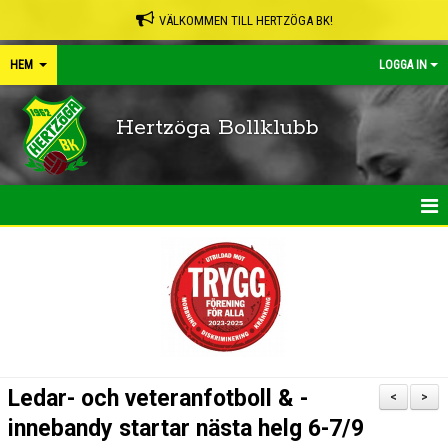
VÄLKOMMEN TILL HERTZÖGA BK!
HEM
LOGGA IN
Hertzöga Bollklubb
HEM
NYHETER
KALENDER
LEDARPÄRMEN
Ledar- och veteranfotboll & -
<
>
SHOP
innebandy startar nästa helg 6-7/9