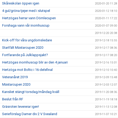
Skåreskolan öppen igen
2020-01-20 11:28
4 gul/gröna tjejer med i slutspel
2020-01-12 18:10
Hertzögas herrar vann Dömlecupen
2020-01-11 17:22
Forshaga vann vår inomhuscup
2020-01-07 09:00
2019-12-20 20:38
Kick-off för våra ungdomsledare
2019-12-18 15:55
Startfält Mästarcupen 2020
2019-12-17 08:36
Fortfarande på Julklappsjakt?
2019-12-17 08:20
Hertzögas inomhuscup blir av den 4 januari
2019-12-16 15:01
Hertzöga mot Boltic i 16-delsfinal
2019-12-10 10:40
Veteranåret 2019
2019-12-09 15:48
Mästarcupen 2020
2019-12-03 12:07
Kansliet stängt torsdag/måndag kväll
2019-11-20 08:36
Beslut från RF
2019-11-19 18:18
Gräsroten levererar igen!
2019-11-13 12:08
Serieförslag Damer div 2 V Svealand
2019-11-07 10:21