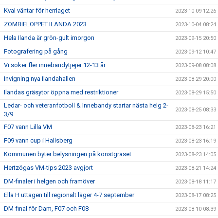
Kval väntar för herrlaget
2023-10-09 12:26
ZOMBIELOPPET ILANDA 2023
2023-10-04 08:24
Hela Ilanda är grön-gult imorgon
2023-09-15 20:50
Fotografering på gång
2023-09-12 10:47
Vi söker fler innebandytjejer 12-13 år
2023-09-08 08:08
Invigning nya Ilandahallen
2023-08-29 20:00
Ilandas gräsytor öppna med restriktioner
2023-08-29 15:50
Ledar- och veteranfotboll & Innebandy startar nästa helg 2-
2023-08-25 08:33
3/9
F07 vann Lilla VM
2023-08-23 16:21
F09 vann cup i Hallsberg
2023-08-23 16:19
Kommunen byter belysningen på konstgräset
2023-08-23 14:05
Hertzögas VM-tips 2023 avgjort
2023-08-21 14:24
DM-finaler i helgen och framöver
2023-08-18 11:17
Ella H uttagen till regionalt läger 4-7 september
2023-08-17 08:25
DM-final för Dam, F07 och F08
2023-08-10 08:39