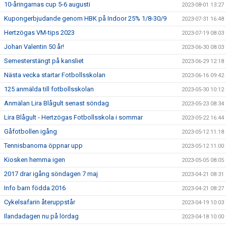
10-åringarnas cup 5-6 augusti
2023-08-01 13:27
Kupongerbjudande genom HBK på Indoor 25% 1/8-30/9
2023-07-31 16:48
Hertzögas VM-tips 2023
2023-07-19 08:03
Johan Valentin 50 år!
2023-06-30 08:03
Semesterstängt på kansliet
2023-06-29 12:18
Nästa vecka startar Fotbollsskolan
2023-06-16 09:42
125 anmälda till fotbollsskolan
2023-05-30 10:12
Anmälan Lira Blågult senast söndag
2023-05-23 08:34
Lira Blågult - Hertzögas Fotbollsskola i sommar
2023-05-22 16:44
Gåfotbollen igång
2023-05-12 11:18
Tennisbanorna öppnar upp
2023-05-12 11:00
Kiosken hemma igen
2023-05-05 08:05
2017 drar igång söndagen 7 maj
2023-04-21 08:31
Info barn födda 2016
2023-04-21 08:27
Cykelsafarin återuppstår
2023-04-19 10:03
Ilandadagen nu på lördag
2023-04-18 10:00