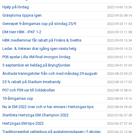
Hjälp på lördag
2022-10-06 15:56
Gräsytorna öppna igen
2022-09-26 08:14
Genrepet 9-åringarnas cup på söndag 25/9
2022-09-23 11:43
DM Herr HBK - IFKF 1-2
2022-09-13 11:08
HBK medlemmar får rabatt på Friskis & Svettis
2022-09-09 15:34
Ledar- & Veteran drar igång igen nästa helg
2022-09-09 10:23
P06 spelar Lilla VM-final imorgon lördag
2022-09-02 11:15
3 september en heldag på Bryngfjorden
2022-09-01 07:04
Ändrade träningstider från och med måndag 29 augusti
2022-08-23 09:23
25 % rabatt på Stadium Innebandy
2022-08-18 17:03
P07 och P09 var till Oddebollen
2022-08-10 08:41
10-åringarnas cup
2022-08-04 13:16
Nu är EM 2022 över och vi har vinnare i Hertzögas tips
2022-08-04 09:40
Startlista Hertzöga EM-Champion 2022
2022-07-06 07:28
Hertzögas EM-tips 2022
2022-06-27 07:34
Traditionsenligt vattenbus på avslutningsdagen i f-skolan
2022-06-22 15:46