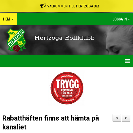
VÄLKOMMEN TILL HERTZÖGA BK!
HEM
LOGGA IN
Hertzöga Bollklubb
HEM
NYHETER
KALENDER
LEDARPÄRMEN
Rabatthäften finns att hämta på
<
>
SHOP
kansliet