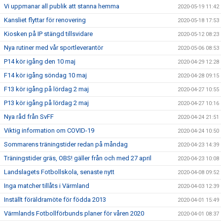
Vi uppmanar all publik att stanna hemma
2020-05-19 11:42
Kansliet flyttar för renovering
2020-05-18 17:53
Kiosken på IP stängd tillsvidare
2020-05-12 08:23
Nya rutiner med vår sportleverantör
2020-05-06 08:53
P14 kör igång den 10 maj
2020-04-29 12:28
F14 kör igång söndag 10 maj
2020-04-28 09:15
F13 kör igång på lördag 2 maj
2020-04-27 10:55
P13 kör igång på lördag 2 maj
2020-04-27 10:16
Nya råd från SvFF
2020-04-24 21:51
Viktig information om COVID-19
2020-04-24 10:50
Sommarens träningstider redan på måndag
2020-04-23 14:39
Träningstider gräs, OBS! gäller från och med 27 april
2020-04-23 10:08
Landslagets Fotbollskola, senaste nytt
2020-04-08 09:52
Inga matcher tillåts i Värmland
2020-04-03 12:39
Inställt föräldramöte för födda 2013
2020-04-01 15:49
Värmlands Fotbollförbunds planer för våren 2020
2020-04-01 08:37