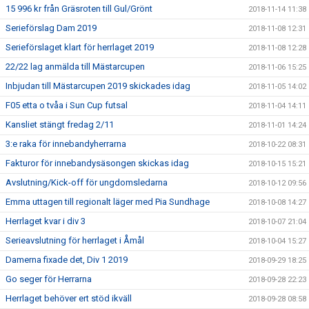
15 996 kr från Gräsroten till Gul/Grönt
2018-11-14 11:38
Serieförslag Dam 2019
2018-11-08 12:31
Serieförslaget klart för herrlaget 2019
2018-11-08 12:28
22/22 lag anmälda till Mästarcupen
2018-11-06 15:25
Inbjudan till Mästarcupen 2019 skickades idag
2018-11-05 14:02
F05 etta o tvåa i Sun Cup futsal
2018-11-04 14:11
Kansliet stängt fredag 2/11
2018-11-01 14:24
3:e raka för innebandyherrarna
2018-10-22 08:31
Fakturor för innebandysäsongen skickas idag
2018-10-15 15:21
Avslutning/Kick-off för ungdomsledarna
2018-10-12 09:56
Emma uttagen till regionalt läger med Pia Sundhage
2018-10-08 14:27
Herrlaget kvar i div 3
2018-10-07 21:04
Serieavslutning för herrlaget i Åmål
2018-10-04 15:27
Damerna fixade det, Div 1 2019
2018-09-29 18:25
Go seger för Herrarna
2018-09-28 22:23
Herrlaget behöver ert stöd ikväll
2018-09-28 08:58