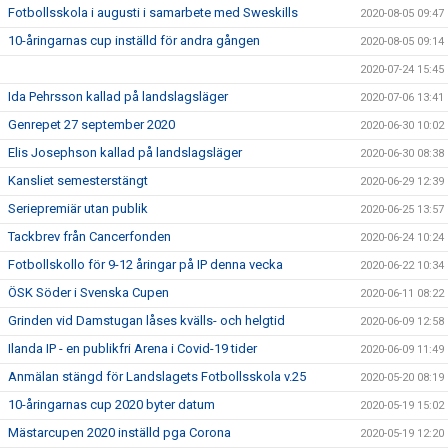
Fotbollsskola i augusti i samarbete med Sweskills
2020-08-05 09:47
10-åringarnas cup inställd för andra gången
2020-08-05 09:14
2020-07-24 15:45
Ida Pehrsson kallad på landslagsläger
2020-07-06 13:41
Genrepet 27 september 2020
2020-06-30 10:02
Elis Josephson kallad på landslagsläger
2020-06-30 08:38
Kansliet semesterstängt
2020-06-29 12:39
Seriepremiär utan publik
2020-06-25 13:57
Tackbrev från Cancerfonden
2020-06-24 10:24
Fotbollskollo för 9-12 åringar på IP denna vecka
2020-06-22 10:34
ÖSK Söder i Svenska Cupen
2020-06-11 08:22
Grinden vid Damstugan låses kvälls- och helgtid
2020-06-09 12:58
Ilanda IP - en publikfri Arena i Covid-19 tider
2020-06-09 11:49
Anmälan stängd för Landslagets Fotbollsskola v.25
2020-05-20 08:19
10-åringarnas cup 2020 byter datum
2020-05-19 15:02
Mästarcupen 2020 inställd pga Corona
2020-05-19 12:20