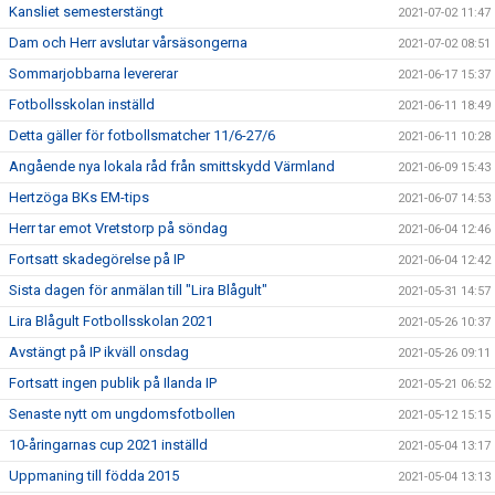
Kansliet semesterstängt
2021-07-02 11:47
Dam och Herr avslutar vårsäsongerna
2021-07-02 08:51
Sommarjobbarna levererar
2021-06-17 15:37
Fotbollsskolan inställd
2021-06-11 18:49
Detta gäller för fotbollsmatcher 11/6-27/6
2021-06-11 10:28
Angående nya lokala råd från smittskydd Värmland
2021-06-09 15:43
Hertzöga BKs EM-tips
2021-06-07 14:53
Herr tar emot Vretstorp på söndag
2021-06-04 12:46
Fortsatt skadegörelse på IP
2021-06-04 12:42
Sista dagen för anmälan till "Lira Blågult"
2021-05-31 14:57
Lira Blågult Fotbollsskolan 2021
2021-05-26 10:37
Avstängt på IP ikväll onsdag
2021-05-26 09:11
Fortsatt ingen publik på Ilanda IP
2021-05-21 06:52
Senaste nytt om ungdomsfotbollen
2021-05-12 15:15
10-åringarnas cup 2021 inställd
2021-05-04 13:17
Uppmaning till födda 2015
2021-05-04 13:13