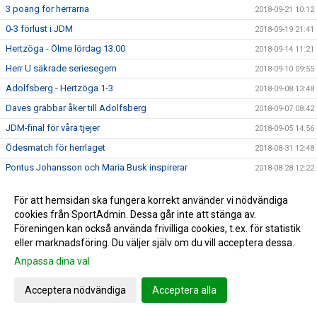
3 poäng för herrarna
2018-09-21 10:12
0-3 förlust i JDM
2018-09-19 21:41
Hertzöga - Ölme lördag 13.00
2018-09-14 11:21
Herr U säkrade seriesegern
2018-09-10 09:55
Adolfsberg - Hertzöga 1-3
2018-09-08 13:48
Daves grabbar åker till Adolfsberg
2018-09-07 08:42
JDM-final för våra tjejer
2018-09-05 14:56
Ödesmatch för herrlaget
2018-08-31 12:48
Pontus Johansson och Maria Busk inspirerar
2018-08-28 12:22
Utlottade priser från Målkronan
2018-08-20 08:33
För att hemsidan ska fungera korrekt använder vi nödvändiga
Tung förlust för herrlaget mot FF
2018-08-18 15:00
cookies från SportAdmin. Dessa går inte att stänga av.
Hertzögakronan Lördag 18/8
Föreningen kan också använda frivilliga cookies, t.ex. för statistik
2018-08-13 09:19
eller marknadsföring. Du väljer själv om du vill acceptera dessa.
Seger 2-1 mot Bosna 92
2018-08-09 11:29
Anpassa dina val
Mv utbildning flyttad
2018-08-07 17:34
10-åringarnas Cup 2018
2018-08-07 08:50
Acceptera nödvändiga
Acceptera alla
Japan tränar på Ilanda IP
2018-08-06 14:23