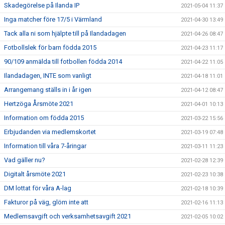
Skadegörelse på Ilanda IP
2021-05-04 11:37
Inga matcher före 17/5 i Värmland
2021-04-30 13:49
Tack alla ni som hjälpte till på Ilandadagen
2021-04-26 08:47
Fotbollslek för barn födda 2015
2021-04-23 11:17
90/109 anmälda till fotbollen födda 2014
2021-04-22 11:05
Ilandadagen, INTE som vanligt
2021-04-18 11:01
Arrangemang ställs in i år igen
2021-04-12 08:47
Hertzöga Årsmöte 2021
2021-04-01 10:13
Information om födda 2015
2021-03-22 15:56
Erbjudanden via medlemskortet
2021-03-19 07:48
Information till våra 7-åringar
2021-03-11 11:23
Vad gäller nu?
2021-02-28 12:39
Digitalt årsmöte 2021
2021-02-23 10:38
DM lottat för våra A-lag
2021-02-18 10:39
Fakturor på väg, glöm inte att
2021-02-16 11:13
Medlemsavgift och verksamhetsavgift 2021
2021-02-05 10:02