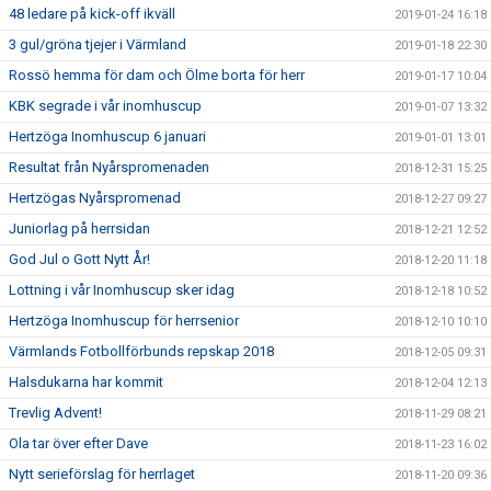
48 ledare på kick-off ikväll
2019-01-24 16:18
3 gul/gröna tjejer i Värmland
2019-01-18 22:30
Rossö hemma för dam och Ölme borta för herr
2019-01-17 10:04
KBK segrade i vår inomhuscup
2019-01-07 13:32
Hertzöga Inomhuscup 6 januari
2019-01-01 13:01
Resultat från Nyårspromenaden
2018-12-31 15:25
Hertzögas Nyårspromenad
2018-12-27 09:27
Juniorlag på herrsidan
2018-12-21 12:52
God Jul o Gott Nytt År!
2018-12-20 11:18
Lottning i vår Inomhuscup sker idag
2018-12-18 10:52
Hertzöga Inomhuscup för herrsenior
2018-12-10 10:10
Värmlands Fotbollförbunds repskap 2018
2018-12-05 09:31
Halsdukarna har kommit
2018-12-04 12:13
Trevlig Advent!
2018-11-29 08:21
Ola tar över efter Dave
2018-11-23 16:02
Nytt serieförslag för herrlaget
2018-11-20 09:36