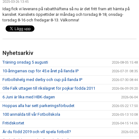
2025-03-26 13:45
FRISPARKEN
Idag fick vi leverans på rabatthäftena så nu är det fritt fram att hämta på
kansliet. Kansliets öppettider är måndag och torsdag 8-18, onsdag-
BLI MEDLEM
torsdag 8-16 och fredagar 8-13. Välkomna!
MATCHER
KONTAKTER & LAG
Nyhetsarkiv
FÖRENINGSDOKUMENT_GAMLA
Träning onsdag 5 augusti
2026-08-05 15:48
10-åringarnas cup för 45:e året på Ilanda IP
SPONSORER
2026-07-31 08:35
Fotbollshelg med derby och cup på Ilanda IP
2026-07-30 08:44
FÖRENINGSDOKUMENT
Olle Falk uttagen till rikslägret för pojkar födda 2011
2026-06-09 09:20
6 Juni är lika med HBK-dagen
2026-06-04
Hoppas alla har sett parkeringsförbudet
2026-05-22 17:50
100 anmälda till vår Fotbollskola
2026-05-13 10:08
Fritidskortet
2026-04-15 14:06
Är du född 2019 och vill spela fotboll?
2026-03-25