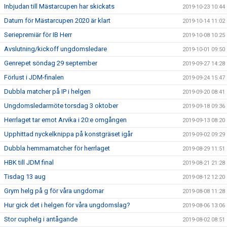
Inbjudan till Mästarcupen har skickats
2019-10-23 10:44
Datum för Mästarcupen 2020 är klart
2019-10-14 11:02
Seriepremiär för IB Herr
2019-10-08 10:25
Avslutning/kickoff ungdomsledare
2019-10-01 09:50
Genrepet söndag 29 september
2019-09-27 14:28
Förlust i JDM-finalen
2019-09-24 15:47
Dubbla matcher på IP i helgen
2019-09-20 08:41
Ungdomsledarmöte torsdag 3 oktober
2019-09-18 09:36
Herrlaget tar emot Arvika i 20:e omgången
2019-09-13 08:20
Upphittad nyckelknippa på konstgräset igår
2019-09-02 09:29
Dubbla hemmamatcher för herrlaget
2019-08-29 11:51
HBK till JDM final
2019-08-21 21:28
Tisdag 13 aug
2019-08-12 12:20
Grym helg på g för våra ungdomar
2019-08-08 11:28
Hur gick det i helgen för våra ungdomslag?
2019-08-06 13:06
Stor cuphelg i antågande
2019-08-02 08:51