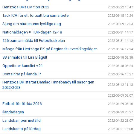
Hertzöga BKs EM tips 2022
2022-06-22 13:47
Tack ICA för ett fortsatt bra samarbete
2022-06-15 10:24
Sjung om studentens lyckliga dag
2022-06-09 12:53
Nationaldagen = HBK-dagen 12-18
2022-05-31 14:17
126 barn anmälda till Fotbollsskolan
2022-05-31 14:12
Många från Hertzöga BK på Regionalt utvecklingsläger
2022-05-26 12:24
88 anmälda till Lira Blågult
2022-05-18 08:38
Öppettider kansliet v.21
2022-05-18 08:24
Containrar på Ilanda IP
2022-05-16 13:27
Hertzöga BK startar Damlag i innebandy till säsongen
2022-05-12 11:13
2022/2023
2022-05-09 08:07
Fotboll för födda 2016
2022-04-29 08:10
Ilandadagen
2022-04-23 20:27
Landskampen inställd
2022-04-22 21:07
Landskamp på lördag
2022-04-21 18:08