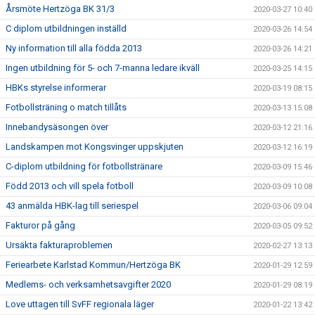
Årsmöte Hertzöga BK 31/3
2020-03-27 10:40
C diplom utbildningen inställd
2020-03-26 14:54
Ny information till alla födda 2013
2020-03-26 14:21
Ingen utbildning för 5- och 7-manna ledare ikväll
2020-03-25 14:15
HBKs styrelse informerar
2020-03-19 08:15
Fotbollsträning o match tillåts
2020-03-13 15:08
Innebandysäsongen över
2020-03-12 21:16
Landskampen mot Kongsvinger uppskjuten
2020-03-12 16:19
C-diplom utbildning för fotbollstränare
2020-03-09 15:46
Född 2013 och vill spela fotboll
2020-03-09 10:08
43 anmälda HBK-lag till seriespel
2020-03-06 09:04
Fakturor på gång
2020-03-05 09:52
Ursäkta fakturaproblemen
2020-02-27 13:13
Feriearbete Karlstad Kommun/Hertzöga BK
2020-01-29 12:59
Medlems- och verksamhetsavgifter 2020
2020-01-29 08:19
Love uttagen till SvFF regionala läger
2020-01-22 13:42