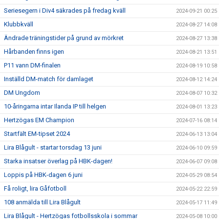
Seriesegern i Div4 säkrades på fredag kväll
2024-09-21 00:25
Klubbkväll
2024-08-27 14:08
Ändrade träningstider på grund av mörkret
2024-08-27 13:38
Hårbanden finns igen
2024-08-21 13:51
P11 vann DM-finalen
2024-08-19 10:58
Inställd DM-match för damlaget
2024-08-12 14:24
DM Ungdom
2024-08-07 10:32
10-åringarna intar Ilanda IP till helgen
2024-08-01 13:23
Hertzögas EM Champion
2024-07-16 08:14
Startfält EM-tipset 2024
2024-06-13 13:04
Lira Blågult - startar torsdag 13 juni
2024-06-10 09:59
Starka insatser överlag på HBK-dagen!
2024-06-07 09:08
Loppis på HBK-dagen 6 juni
2024-05-29 08:54
Få roligt, lira Gåfotboll
2024-05-22 22:59
108 anmälda till Lira Blågult
2024-05-17 11:49
Lira Blågult - Hertzögas fotbollsskola i sommar
2024-05-08 10:00