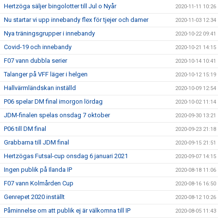
Hertzöga säljer bingolotter till Jul o Nyår
2020-11-11 10:26
Nu startar vi upp innebandy flex för tjejer och damer
2020-11-03 12:34
Nya träningsgrupper i innebandy
2020-10-22 09:41
Covid-19 och innebandy
2020-10-21 14:15
F07 vann dubbla serier
2020-10-14 10:41
Talanger på VFF läger i helgen
2020-10-12 15:19
Hallvärmländskan inställd
2020-10-09 12:54
P06 spelar DM final imorgon lördag
2020-10-02 11:14
JDM-finalen spelas onsdag 7 oktober
2020-09-30 13:21
P06 till DM final
2020-09-23 21:18
Grabbarna till JDM final
2020-09-15 21:51
Hertzögas Futsal-cup onsdag 6 januari 2021
2020-09-07 14:15
Ingen publik på Ilanda IP
2020-08-18 11:06
F07 vann Kolmården Cup
2020-08-16 16:50
Genrepet 2020 inställt
2020-08-12 10:26
Påminnelse om att publik ej är välkomna till IP
2020-08-05 11:43