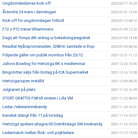
Ungdomsledarnas kick-off
2022-02-17 16:29
Årsmöte 24 mars i damstugan
2022-01-21 12:04
Kick-off för ungdomslagen fotboll
2022-01-12 08:12
F12 o P12 tränar tillsammans
2022-01-09 12:22
Dags att förnya ditt utdrag ur belastningsregistret
2022-01-03 14:08
Resultat Nyårspromenaden, 5280 kr samlade vi ihop
2022-01-03 08:50
Följande gäller om publik inomhus från 23/12
2021-12-21 11:12
Jullovs Bowling för Hertzöga BK:s medlemmar
2021-12-20 10:45
Bingolotter säljs från lördag på ICA Supermarket
2021-12-16 15:28
Hertzögacupen inställd
2021-12-09 08:25
Julgranen på plats
2021-11-22 16:39
STORT GRATTIS F08 till vinsten i Lilla VM
2021-11-22 08:03
Ledar-/veteraninnebandy
2021-11-20 16:21
Kansliet stängt från 11 på torsdag
2021-11-16 10:57
Hertzöga spelare uttagna till Distriktslags SM Innebandy
2021-11-16 10:53
Ledarmatch mellan flick- och pojkledare
2021-11-12 12:09