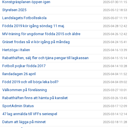
Konstgräsplanen öppen igen
2025-07-30 11:15
Styrelsen 2025
2025-05-12 18:53
Landslagets Fotbollsskola
2025-05-07 11:19
Födda 2019 kör igång söndag 11 maj.
2025-04-28 12:42
MV-träning för ungdomar födda 2015 och äldre
2025-04-26 12:42
Gräset frodas så vi kör igång på måndag
2025-04-24 15:41
Hertzöga i Italien
2025-04-16 13:39
Rabatthäften, sälj fler och tjäna pengar till lagkassan
2025-04-15 15:14
Fotboll pojkar födda 2017
2025-04-14 10:28
Ilandadagen 26 april
2025-04-04 11:52
Född 2019 och vill börja leka boll?
2025-04-04 09:02
Välkommen på föreläsning
2025-03-27 10:01
Rabatthäften finns att hämta på kansliet
2025-03-26 13:45
SportAdmin Status
2025-03-17 12:09
47 lag anmälda till VFFs seriespel
2025-03-14 12:14
Datum att lägga på minnet
2025-02-18 11:28