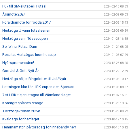
F07 till SM-slutspel i Futsal
2024-02-13 08:33
Årsmöte 2024
2024-02-09 09:03
Föräldramöte för födda 2017
2024-02-05 15:43
Hertzöga U vann futsalserien
2024-02-05 09:59
Hertzöga vann Tössecupen
2024-01-28 16:58
Seriefinal Futsal Dam
2024-01-24 08:05
Resultat Hertzögas Inomhuscup
2024-01-06 07:29
Nyårspromenaden!
2023-12-28 08:25
God Jul & Gott Nytt År
2023-12-22 12:59
Hertzöga säljer Bingolotter till Jul/Nyår
2023-12-08 10:17
Lottningen klar för HBK-cupen den 6 januari
2023-12-08 08:37
7 st HBK-tjejer uttagna till Värmlandslaget
2023-12-07 16:01
Konstgräsplanen stängd
2023-11-28 13:36
Hertzögakronan 2024!
2023-11-28 09:22
Kvaldags för herrlaget
2023-10-12 10:15
Hemmamatch på torsdag för innebandy herr
2023-10-10 10:12