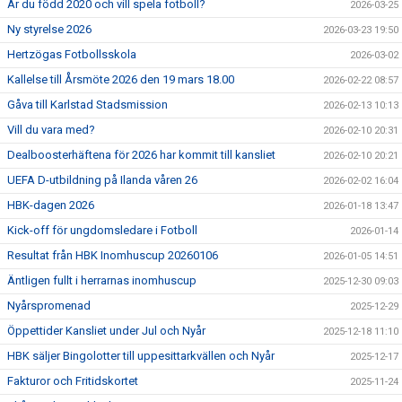
Är du född 2020 och vill spela fotboll?
2026-03-25
Ny styrelse 2026
2026-03-23 19:50
Hertzögas Fotbollsskola
2026-03-02
Kallelse till Årsmöte 2026 den 19 mars 18.00
2026-02-22 08:57
Gåva till Karlstad Stadsmission
2026-02-13 10:13
Vill du vara med?
2026-02-10 20:31
Dealboosterhäftena för 2026 har kommit till kansliet
2026-02-10 20:21
UEFA D-utbildning på Ilanda våren 26
2026-02-02 16:04
HBK-dagen 2026
2026-01-18 13:47
Kick-off för ungdomsledare i Fotboll
2026-01-14
Resultat från HBK Inomhuscup 20260106
2026-01-05 14:51
Äntligen fullt i herrarnas inomhuscup
2025-12-30 09:03
Nyårspromenad
2025-12-29
Öppettider Kansliet under Jul och Nyår
2025-12-18 11:10
HBK säljer Bingolotter till uppesittarkvällen och Nyår
2025-12-17
Fakturor och Fritidskortet
2025-11-24