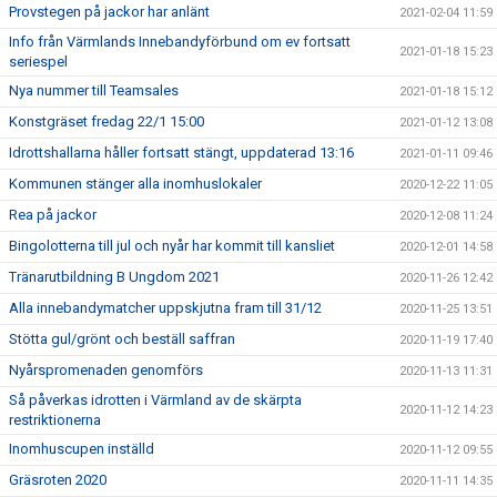
Provstegen på jackor har anlänt
2021-02-04 11:59
Info från Värmlands Innebandyförbund om ev fortsatt
2021-01-18 15:23
seriespel
Nya nummer till Teamsales
2021-01-18 15:12
Konstgräset fredag 22/1 15:00
2021-01-12 13:08
Idrottshallarna håller fortsatt stängt, uppdaterad 13:16
2021-01-11 09:46
Kommunen stänger alla inomhuslokaler
2020-12-22 11:05
Rea på jackor
2020-12-08 11:24
Bingolotterna till jul och nyår har kommit till kansliet
2020-12-01 14:58
Tränarutbildning B Ungdom 2021
2020-11-26 12:42
Alla innebandymatcher uppskjutna fram till 31/12
2020-11-25 13:51
Stötta gul/grönt och beställ saffran
2020-11-19 17:40
Nyårspromenaden genomförs
2020-11-13 11:31
Så påverkas idrotten i Värmland av de skärpta
2020-11-12 14:23
restriktionerna
Inomhuscupen inställd
2020-11-12 09:55
Gräsroten 2020
2020-11-11 14:35