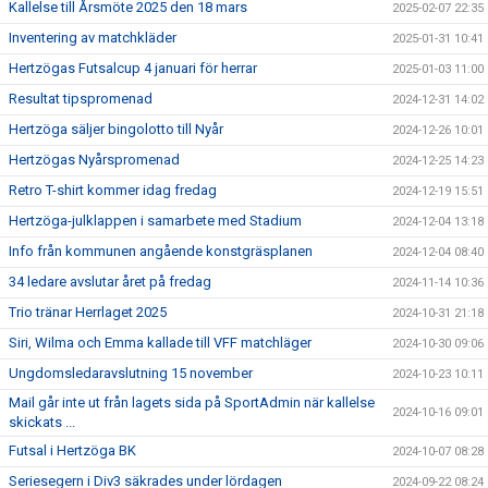
Kallelse till Årsmöte 2025 den 18 mars
2025-02-07 22:35
Inventering av matchkläder
2025-01-31 10:41
Hertzögas Futsalcup 4 januari för herrar
2025-01-03 11:00
Resultat tipspromenad
2024-12-31 14:02
Hertzöga säljer bingolotto till Nyår
2024-12-26 10:01
Hertzögas Nyårspromenad
2024-12-25 14:23
Retro T-shirt kommer idag fredag
2024-12-19 15:51
Hertzöga-julklappen i samarbete med Stadium
2024-12-04 13:18
Info från kommunen angående konstgräsplanen
2024-12-04 08:40
34 ledare avslutar året på fredag
2024-11-14 10:36
Trio tränar Herrlaget 2025
2024-10-31 21:18
Siri, Wilma och Emma kallade till VFF matchläger
2024-10-30 09:06
Ungdomsledaravslutning 15 november
2024-10-23 10:11
Mail går inte ut från lagets sida på SportAdmin när kallelse
2024-10-16 09:01
skickats ...
Futsal i Hertzöga BK
2024-10-07 08:28
Seriesegern i Div3 säkrades under lördagen
2024-09-22 08:24