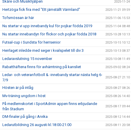
Skåre och Musikhjälpen
2025-11-24
Hertzöga fick fira med "Ett jämställt Värmland"
2025-11-21 09:59
Tofsmössan är här
2025-11-06 15:53
Nu startar vi upp innebandy kul för pojkar födda 2019
2025-11-04 08:48
Nu startar innebandyn för flickor och pojkar födda 2018
2025-10-28 10:13
Futsal-cup i Sundsta för herrsenior
2025-10-15 10:12
Herrlaget inledde med seger i kvalspelet till div 3
2025-10-13 08:37
Ledaravslutning 15 november
2025-10-08 11:49
Rabatthäftena finns för avhämtning på kansliet
2025-09-02 08:24
Ledar- och veteranfotboll & -innebandy startar nästa helg 6-
2025-08-27 21:10
7/9
Hösten är på intåg
2025-08-27 08:26
Mv-träning ungdom i höst
2025-08-26 14:40
På medlemskortet i SportAdmin appen finns erbjudande
2025-08-17 09:44
från Stadium
DM-finaler på gång i Arvika
2025-08-12 14:44
Ledarutbildning 26 augusti kl.18:00-21:00
2025-08-11 20:58