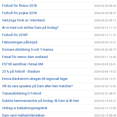
Fotboll för flickor 2018
2024-04-30 08:44
Fotboll för pojkar 2018
2024-04-29 08:37
Hertzöga först ut i Värmland
2024-04-25 08:13
Är ni med och stöttar Dam på lördag?
2024-04-15 11:10
Fotboll för 2018?
2024-04-12 11:31
Faktureringen påbörjad
2024-04-05 10:21
Domare utbildning 5 och 7-manna
2024-04-02 08:19
Futsal för senior dam avslutad.
2024-03-11 16:40
F07 till semifinal i futsal-SM
2024-03-09 20:41
25 % på fotboll - Stadium
2024-03-04 19:52
Emma Bäckström uttagen till regionalt läger
2024-03-04 13:21
Vill du vara speaker på Dam eller Herr matcher?
2024-02-26 12:06
Tränarutbildning D Fotboll
2024-02-21 08:51
Dubbla hemmamatcher på lördag- IB Dam & IB Herr
2024-02-14 09:27
Utdrag ur belastningsregistret
2024-02-13 16:00
Dam vann Hallvärmländskan
2024-02-13 08:48