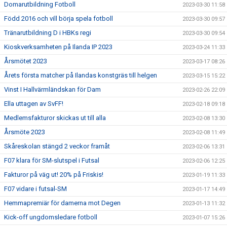
Domarutbildning Fotboll
2023-03-30 11:58
Född 2016 och vill börja spela fotboll
2023-03-30 09:57
Tränarutbildning D i HBKs regi
2023-03-30 09:54
Kioskverksamheten på Ilanda IP 2023
2023-03-24 11:33
Årsmötet 2023
2023-03-17 08:26
Årets första matcher på Ilandas konstgräs till helgen
2023-03-15 15:22
Vinst I Hallvärmländskan för Dam
2023-02-26 22:09
Ella uttagen av SvFF!
2023-02-18 09:18
Medlemsfakturor skickas ut till alla
2023-02-08 13:30
Årsmöte 2023
2023-02-08 11:49
Skåreskolan stängd 2 veckor framåt
2023-02-06 13:31
F07 klara för SM-slutspel i Futsal
2023-02-06 12:25
Fakturor på väg ut! 20% på Friskis!
2023-01-19 11:33
F07 vidare i futsal-SM
2023-01-17 14:49
Hemmapremiär för damerna mot Degen
2023-01-13 11:32
Kick-off ungdomsledare fotboll
2023-01-07 15:26