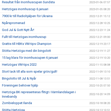
Resultat från Inomhuscupen Sundsta
2023-01-06 07:57
Hertzögas inomhuscup 6 januari
2023-01-05 08:20
7900 kr till Radiohjälpen för Ukraina
2022-12-31 15:12
Nyårspromenad
2022-12-28 10:25
God Jul & Gott Nytt År!
2022-12-23 11:24
Fullt till Hertzögas inomhuscup
2022-12-21 09:00
Grattis till HBKs VM-tips Champion
2022-12-19 23:17
Stötta Hertzöga med din bingolott
2022-12-19 11:27
15 lag klara för inomhuscupen 6 januari
2022-12-19 10:20
Hertzögas VM-tips 2022
2022-11-15 08:08
Stort tack till alla som spelar grön/gult!
2022-11-09 13:10
Bingolotto till Jul & Nyår
2022-11-08 13:51
Föreningen behöver hjälp
2022-10-25 07:50
Hertzöga BK representeras flitigt i Värmlandslagen i
2022-10-20 14:09
Innebandy
Zombieloppet Ilanda
2022-10-18 08:20
Stötta Hertzöga
2022-10-13 10:51