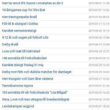
Herr tar emot IFK Sunne i omstarten av div 3
2019-08-01 11:58
10-åringarnas cup för 39:e året
2019-07-31 15:55
Herr träningsspelar ikväll
2019-07-24 08:53
F03 till A-slutspel i Gothia
2019-07-17 15:19
Kansliet semesterstängt
2019-06-20 15:19
9-12 år och sugen på fotboll v.26
2019-06-20 13:08
Derby ikväll
2019-06-19 10:38
Love och Isak till Halmstad
2019-06-18 13:37
146 anmälda till Fotbollsskolan!
2019-06-05 09:12
Kansliet stängt fredag 31 maj
2019-05-29 16:02
Derby mot FBK och dubbla matcher för damlaget
2019-05-29 16:02
Herr-Kungsör och Dam åker västerut
2019-05-17 10:52
Tennisbanorna öppna
2019-05-07 21:24
135 anmälda till vår fotbollsskola "Lira Blågult"
2019-05-02 16:22
Stina, Love och Isac uttagna till Svealandslägret
2019-05-02 15:03
Landskampen avgjord
2019-05-01 18:20