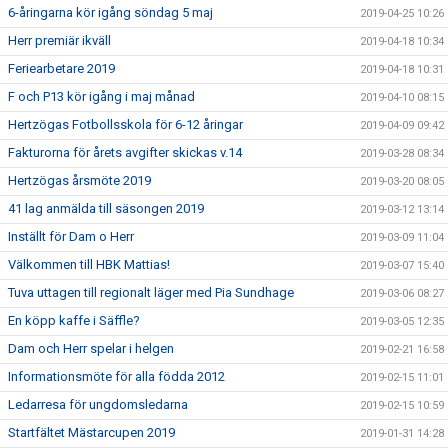
6-åringarna kör igång söndag 5 maj
2019-04-25 10:26
Herr premiär ikväll
2019-04-18 10:34
Feriearbetare 2019
2019-04-18 10:31
F och P13 kör igång i maj månad
2019-04-10 08:15
Hertzögas Fotbollsskola för 6-12 åringar
2019-04-09 09:42
Fakturorna för årets avgifter skickas v.14
2019-03-28 08:34
Hertzögas årsmöte 2019
2019-03-20 08:05
41 lag anmälda till säsongen 2019
2019-03-12 13:14
Inställt för Dam o Herr
2019-03-09 11:04
Välkommen till HBK Mattias!
2019-03-07 15:40
Tuva uttagen till regionalt läger med Pia Sundhage
2019-03-06 08:27
En köpp kaffe i Säffle?
2019-03-05 12:35
Dam och Herr spelar i helgen
2019-02-21 16:58
Informationsmöte för alla födda 2012
2019-02-15 11:01
Ledarresa för ungdomsledarna
2019-02-15 10:59
Startfältet Mästarcupen 2019
2019-01-31 14:28