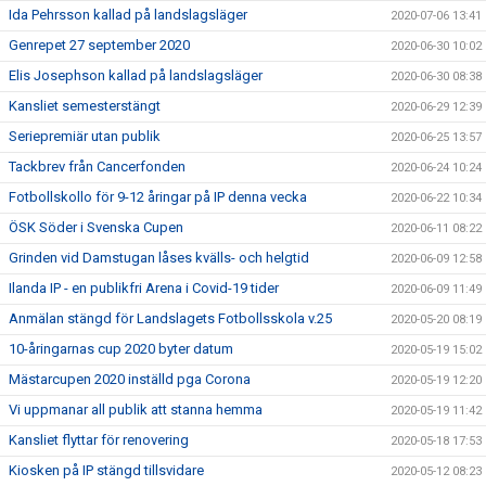
Ida Pehrsson kallad på landslagsläger
2020-07-06 13:41
Genrepet 27 september 2020
2020-06-30 10:02
Elis Josephson kallad på landslagsläger
2020-06-30 08:38
Kansliet semesterstängt
2020-06-29 12:39
Seriepremiär utan publik
2020-06-25 13:57
Tackbrev från Cancerfonden
2020-06-24 10:24
Fotbollskollo för 9-12 åringar på IP denna vecka
2020-06-22 10:34
ÖSK Söder i Svenska Cupen
2020-06-11 08:22
Grinden vid Damstugan låses kvälls- och helgtid
2020-06-09 12:58
Ilanda IP - en publikfri Arena i Covid-19 tider
2020-06-09 11:49
Anmälan stängd för Landslagets Fotbollsskola v.25
2020-05-20 08:19
10-åringarnas cup 2020 byter datum
2020-05-19 15:02
Mästarcupen 2020 inställd pga Corona
2020-05-19 12:20
Vi uppmanar all publik att stanna hemma
2020-05-19 11:42
Kansliet flyttar för renovering
2020-05-18 17:53
Kiosken på IP stängd tillsvidare
2020-05-12 08:23