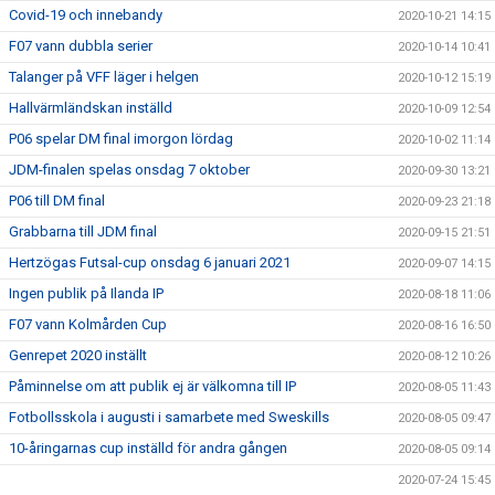
Covid-19 och innebandy
2020-10-21 14:15
F07 vann dubbla serier
2020-10-14 10:41
Talanger på VFF läger i helgen
2020-10-12 15:19
Hallvärmländskan inställd
2020-10-09 12:54
P06 spelar DM final imorgon lördag
2020-10-02 11:14
JDM-finalen spelas onsdag 7 oktober
2020-09-30 13:21
P06 till DM final
2020-09-23 21:18
Grabbarna till JDM final
2020-09-15 21:51
Hertzögas Futsal-cup onsdag 6 januari 2021
2020-09-07 14:15
Ingen publik på Ilanda IP
2020-08-18 11:06
F07 vann Kolmården Cup
2020-08-16 16:50
Genrepet 2020 inställt
2020-08-12 10:26
Påminnelse om att publik ej är välkomna till IP
2020-08-05 11:43
Fotbollsskola i augusti i samarbete med Sweskills
2020-08-05 09:47
10-åringarnas cup inställd för andra gången
2020-08-05 09:14
2020-07-24 15:45