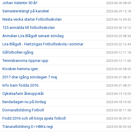
Johan Valentin 50 år!
2023-06-30 08:03
Semesterstängt på kansliet
2023-06-29 12:18
Nästa vecka startar Fotbollsskolan
2023-06-16 09:42
125 anmälda till fotbollsskolan
2023-05-30 10:12
Anmälan Lira Blågult senast söndag
2023-05-23 08:34
Lira Blågult - Hertzögas Fotbollsskola i sommar
2023-05-22 16:44
Gåfotbollen igång
2023-05-12 11:18
Tennisbanorna öppnar upp
2023-05-12 11:00
Kiosken hemma igen
2023-05-05 08:05
2017 drar igång söndagen 7 maj
2023-04-21 08:31
Info barn födda 2016
2023-04-21 08:27
Cykelsafarin återuppstår
2023-04-19 10:03
Ilandadagen nu på lördag
2023-04-18 10:00
Domarutbildning Fotboll
2023-03-30 11:58
Född 2016 och vill börja spela fotboll
2023-03-30 09:57
Tränarutbildning D i HBKs regi
2023-03-30 09:54