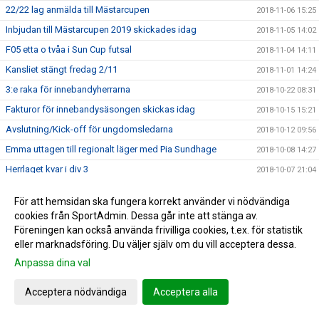
22/22 lag anmälda till Mästarcupen
2018-11-06 15:25
Inbjudan till Mästarcupen 2019 skickades idag
2018-11-05 14:02
F05 etta o tvåa i Sun Cup futsal
2018-11-04 14:11
Kansliet stängt fredag 2/11
2018-11-01 14:24
3:e raka för innebandyherrarna
2018-10-22 08:31
Fakturor för innebandysäsongen skickas idag
2018-10-15 15:21
Avslutning/Kick-off för ungdomsledarna
2018-10-12 09:56
Emma uttagen till regionalt läger med Pia Sundhage
2018-10-08 14:27
Herrlaget kvar i div 3
2018-10-07 21:04
Serieavslutning för herrlaget i Åmål
2018-10-04 15:27
För att hemsidan ska fungera korrekt använder vi nödvändiga
Damerna fixade det, Div 1 2019
2018-09-29 18:25
cookies från SportAdmin. Dessa går inte att stänga av.
Go seger för Herrarna
Föreningen kan också använda frivilliga cookies, t.ex. för statistik
2018-09-28 22:23
eller marknadsföring. Du väljer själv om du vill acceptera dessa.
Herrlaget behöver ert stöd ikväll
2018-09-28 08:58
Anpassa dina val
3 poäng för herrarna
2018-09-21 10:12
0-3 förlust i JDM
2018-09-19 21:41
Acceptera nödvändiga
Acceptera alla
Hertzöga - Ölme lördag 13.00
2018-09-14 11:21