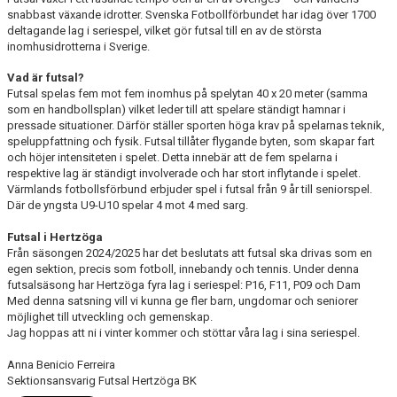
FRISPARKEN
snabbast växande idrotter. Svenska Fotbollförbundet har idag över 1700
deltagande lag i seriespel, vilket gör futsal till en av de största
inomhusidrotterna i Sverige.
BLI MEDLEM
Vad är futsal?
MATCHER
Futsal spelas fem mot fem inomhus på spelytan 40 x 20 meter (samma
som en handbollsplan) vilket leder till att spelare ständigt hamnar i
pressade situationer. Därför ställer sporten höga krav på spelarnas teknik,
KONTAKTER & LAG
speluppfattning och fysik. Futsal tillåter flygande byten, som skapar fart
och höjer intensiteten i spelet. Detta innebär att de fem spelarna i
FÖRENINGSDOKUMENT_GAMLA
respektive lag är ständigt involverade och har stort inflytande i spelet.
Värmlands fotbollsförbund erbjuder spel i futsal från 9 år till seniorspel.
SPONSORER
Där de yngsta U9-U10 spelar 4 mot 4 med sarg.
Futsal i Hertzöga
FÖRENINGSDOKUMENT
Från säsongen 2024/2025 har det beslutats att futsal ska drivas som en
egen sektion, precis som fotboll, innebandy och tennis. Under denna
futsalsäsong har Hertzöga fyra lag i seriespel: P16, F11, P09 och Dam
Med denna satsning vill vi kunna ge fler barn, ungdomar och seniorer
möjlighet till utveckling och gemenskap.
Jag hoppas att ni i vinter kommer och stöttar våra lag i sina seriespel.
Anna Benicio Ferreira
Sektionsansvarig Futsal Hertzöga BK