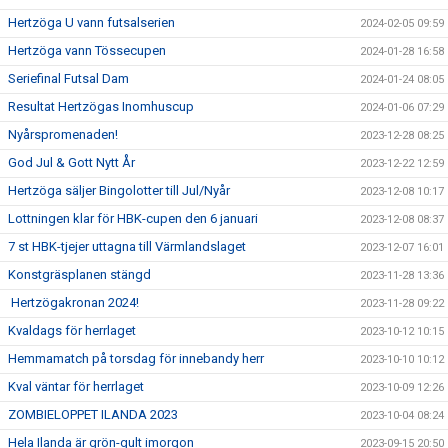
Hertzöga U vann futsalserien
2024-02-05 09:59
Hertzöga vann Tössecupen
2024-01-28 16:58
Seriefinal Futsal Dam
2024-01-24 08:05
Resultat Hertzögas Inomhuscup
2024-01-06 07:29
Nyårspromenaden!
2023-12-28 08:25
God Jul & Gott Nytt År
2023-12-22 12:59
Hertzöga säljer Bingolotter till Jul/Nyår
2023-12-08 10:17
Lottningen klar för HBK-cupen den 6 januari
2023-12-08 08:37
7 st HBK-tjejer uttagna till Värmlandslaget
2023-12-07 16:01
Konstgräsplanen stängd
2023-11-28 13:36
Hertzögakronan 2024!
2023-11-28 09:22
Kvaldags för herrlaget
2023-10-12 10:15
Hemmamatch på torsdag för innebandy herr
2023-10-10 10:12
Kval väntar för herrlaget
2023-10-09 12:26
ZOMBIELOPPET ILANDA 2023
2023-10-04 08:24
Hela Ilanda är grön-gult imorgon
2023-09-15 20:50