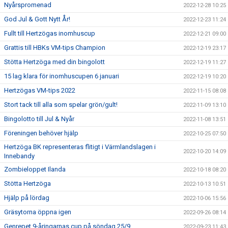
Nyårspromenad
2022-12-28 10:25
God Jul & Gott Nytt År!
2022-12-23 11:24
Fullt till Hertzögas inomhuscup
2022-12-21 09:00
Grattis till HBKs VM-tips Champion
2022-12-19 23:17
Stötta Hertzöga med din bingolott
2022-12-19 11:27
15 lag klara för inomhuscupen 6 januari
2022-12-19 10:20
Hertzögas VM-tips 2022
2022-11-15 08:08
Stort tack till alla som spelar grön/gult!
2022-11-09 13:10
Bingolotto till Jul & Nyår
2022-11-08 13:51
Föreningen behöver hjälp
2022-10-25 07:50
Hertzöga BK representeras flitigt i Värmlandslagen i
2022-10-20 14:09
Innebandy
Zombieloppet Ilanda
2022-10-18 08:20
Stötta Hertzöga
2022-10-13 10:51
Hjälp på lördag
2022-10-06 15:56
Gräsytorna öppna igen
2022-09-26 08:14
Genrepet 9-åringarnas cup på söndag 25/9
2022-09-23 11:43