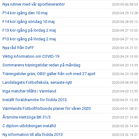
Nya rutiner med vår sportleverantör
2020-05-06 08:53
P14 kör igång den 10 maj
2020-04-29 12:28
F14 kör igång söndag 10 maj
2020-04-28 09:15
F13 kör igång på lördag 2 maj
2020-04-27 10:55
P13 kör igång på lördag 2 maj
2020-04-27 10:16
Nya råd från SvFF
2020-04-24 21:51
Viktig information om COVID-19
2020-04-24 10:50
Sommarens träningstider redan på måndag
2020-04-23 14:39
Träningstider gräs, OBS! gäller från och med 27 april
2020-04-23 10:08
Landslagets Fotbollskola, senaste nytt
2020-04-08 09:52
Inga matcher tillåts i Värmland
2020-04-03 12:39
Inställt föräldramöte för födda 2013
2020-04-01 15:49
Värmlands Fotbollförbunds planer för våren 2020
2020-04-01 08:37
Årsmöte Hertzöga BK 31/3
2020-03-27 10:40
C diplom utbildningen inställd
2020-03-26 14:54
Ny information till alla födda 2013
2020-03-26 14:21