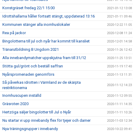
Konstgräset fredag 22/1 15:00
2021-01-12 13:08
Idrottshallarna håller fortsatt stängt, uppdaterad 13:16
2021-01-11 09:46
Kommunen stänger alla inomhuslokaler
2020-12-22 11:05
Rea på jackor
2020-12-08 11:24
Bingolotterna till jul och nyår har kommit till kansliet
2020-12-01 14:58
Tränarutbildning B Ungdom 2021
2020-11-26 12:42
Alla innebandymatcher uppskjutna fram till 31/12
2020-11-25 13:51
Stötta gul/grönt och beställ saffran
2020-11-19 17:40
Nyårspromenaden genomförs
2020-11-13 11:31
Så påverkas idrotten i Värmland av de skärpta
2020-11-12 14:23
restriktionerna
Inomhuscupen inställd
2020-11-12 09:55
Gräsroten 2020
2020-11-11 14:35
Hertzöga säljer bingolotter till Jul o Nyår
2020-11-11 10:26
Nu startar vi upp innebandy flex för tjejer och damer
2020-11-03 12:34
Nya träningsgrupper i innebandy
2020-10-22 09:41