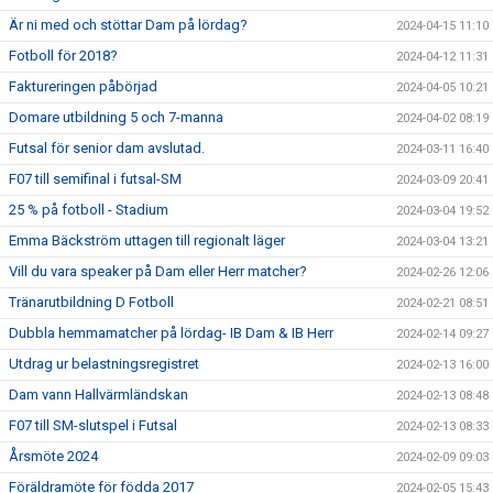
Är ni med och stöttar Dam på lördag?
2024-04-15 11:10
Fotboll för 2018?
2024-04-12 11:31
Faktureringen påbörjad
2024-04-05 10:21
Domare utbildning 5 och 7-manna
2024-04-02 08:19
Futsal för senior dam avslutad.
2024-03-11 16:40
F07 till semifinal i futsal-SM
2024-03-09 20:41
25 % på fotboll - Stadium
2024-03-04 19:52
Emma Bäckström uttagen till regionalt läger
2024-03-04 13:21
Vill du vara speaker på Dam eller Herr matcher?
2024-02-26 12:06
Tränarutbildning D Fotboll
2024-02-21 08:51
Dubbla hemmamatcher på lördag- IB Dam & IB Herr
2024-02-14 09:27
Utdrag ur belastningsregistret
2024-02-13 16:00
Dam vann Hallvärmländskan
2024-02-13 08:48
F07 till SM-slutspel i Futsal
2024-02-13 08:33
Årsmöte 2024
2024-02-09 09:03
Föräldramöte för födda 2017
2024-02-05 15:43