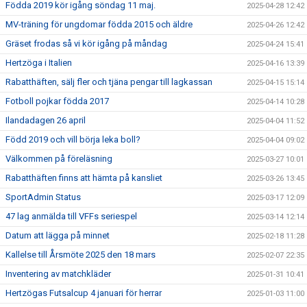
Födda 2019 kör igång söndag 11 maj.
2025-04-28 12:42
MV-träning för ungdomar födda 2015 och äldre
2025-04-26 12:42
Gräset frodas så vi kör igång på måndag
2025-04-24 15:41
Hertzöga i Italien
2025-04-16 13:39
Rabatthäften, sälj fler och tjäna pengar till lagkassan
2025-04-15 15:14
Fotboll pojkar födda 2017
2025-04-14 10:28
Ilandadagen 26 april
2025-04-04 11:52
Född 2019 och vill börja leka boll?
2025-04-04 09:02
Välkommen på föreläsning
2025-03-27 10:01
Rabatthäften finns att hämta på kansliet
2025-03-26 13:45
SportAdmin Status
2025-03-17 12:09
47 lag anmälda till VFFs seriespel
2025-03-14 12:14
Datum att lägga på minnet
2025-02-18 11:28
Kallelse till Årsmöte 2025 den 18 mars
2025-02-07 22:35
Inventering av matchkläder
2025-01-31 10:41
Hertzögas Futsalcup 4 januari för herrar
2025-01-03 11:00