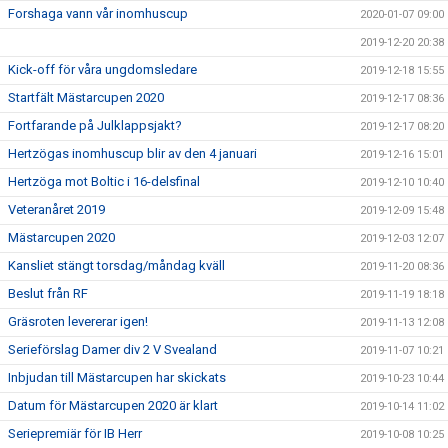
Forshaga vann vår inomhuscup
2020-01-07 09:00
2019-12-20 20:38
Kick-off för våra ungdomsledare
2019-12-18 15:55
Startfält Mästarcupen 2020
2019-12-17 08:36
Fortfarande på Julklappsjakt?
2019-12-17 08:20
Hertzögas inomhuscup blir av den 4 januari
2019-12-16 15:01
Hertzöga mot Boltic i 16-delsfinal
2019-12-10 10:40
Veteranåret 2019
2019-12-09 15:48
Mästarcupen 2020
2019-12-03 12:07
Kansliet stängt torsdag/måndag kväll
2019-11-20 08:36
Beslut från RF
2019-11-19 18:18
Gräsroten levererar igen!
2019-11-13 12:08
Serieförslag Damer div 2 V Svealand
2019-11-07 10:21
Inbjudan till Mästarcupen har skickats
2019-10-23 10:44
Datum för Mästarcupen 2020 är klart
2019-10-14 11:02
Seriepremiär för IB Herr
2019-10-08 10:25