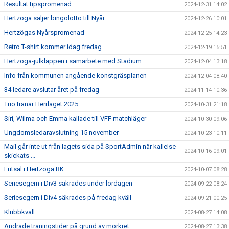
Resultat tipspromenad
2024-12-31 14:02
Hertzöga säljer bingolotto till Nyår
2024-12-26 10:01
Hertzögas Nyårspromenad
2024-12-25 14:23
Retro T-shirt kommer idag fredag
2024-12-19 15:51
Hertzöga-julklappen i samarbete med Stadium
2024-12-04 13:18
Info från kommunen angående konstgräsplanen
2024-12-04 08:40
34 ledare avslutar året på fredag
2024-11-14 10:36
Trio tränar Herrlaget 2025
2024-10-31 21:18
Siri, Wilma och Emma kallade till VFF matchläger
2024-10-30 09:06
Ungdomsledaravslutning 15 november
2024-10-23 10:11
Mail går inte ut från lagets sida på SportAdmin när kallelse
2024-10-16 09:01
skickats ...
Futsal i Hertzöga BK
2024-10-07 08:28
Seriesegern i Div3 säkrades under lördagen
2024-09-22 08:24
Seriesegern i Div4 säkrades på fredag kväll
2024-09-21 00:25
Klubbkväll
2024-08-27 14:08
Ändrade träningstider på grund av mörkret
2024-08-27 13:38