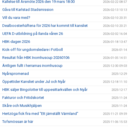
Kallelse till Årsmöte 2026 den 19 mars 18.00
2026-02-22 08:57
Gåva till Karlstad Stadsmission
2026-02-13 10:13
Vill du vara med?
2026-02-10 20:31
Dealboosterhäftena för 2026 har kommit till kansliet
2026-02-10 20:21
UEFA D-utbildning på Ilanda våren 26
2026-02-02 16:04
HBK-dagen 2026
2026-01-18 13:47
Kick-off för ungdomsledare i Fotboll
2026-01-14
Resultat från HBK Inomhuscup 20260106
2026-01-05 14:51
Äntligen fullt i herrarnas inomhuscup
2025-12-30 09:03
Nyårspromenad
2025-12-29
Öppettider Kansliet under Jul och Nyår
2025-12-18 11:10
HBK säljer Bingolotter till uppesittarkvällen och Nyår
2025-12-17
Fakturor och Fritidskortet
2025-11-24
Skåre och Musikhjälpen
2025-11-24
Hertzöga fick fira med "Ett jämställt Värmland"
2025-11-21 09:59
Tofsmössan är här
2025-11-06 15:53