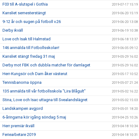
F03 till A-slutspel i Gothia
2019-07-17 15:19
Kansliet semesterstängt
2019-06-20 15:19
9-12 år och sugen på fotboll v.26
2019-06-20 13:08
Derby ikväll
2019-06-19 10:38
Love och Isak till Halmstad
2019-06-18 13:37
146 anmälda till Fotbollsskolan!
2019-06-05 09:12
Kansliet stängt fredag 31 maj
2019-05-29 16:02
Derby mot FBK och dubbla matcher för damlaget
2019-05-29 16:02
Herr-Kungsör och Dam åker västerut
2019-05-17 10:52
Tennisbanorna öppna
2019-05-07 21:24
135 anmälda till vår fotbollsskola "Lira Blågult"
2019-05-02 16:22
Stina, Love och Isac uttagna till Svealandslägret
2019-05-02 15:03
Landskampen avgjord
2019-05-01 18:20
6-åringarna kör igång söndag 5 maj
2019-04-25 10:26
Herr premiär ikväll
2019-04-18 10:34
Feriearbetare 2019
2019-04-18 10:31