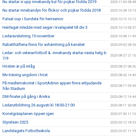
Nu startar vi upp innebandy kul för pojkar födda 2019
2025-11-04 08:48
Nu startar innebandyn för flickor och pojkar födda 2018
2025-10-28 10:13
Futsal-cup i Sundsta för herrsenior
2025-10-15 10:12
Herrlaget inledde med seger i kvalspelet till div 3
2025-10-13 08:37
Ledaravslutning 15 november
2025-10-08 11:49
Rabatthäftena finns för avhämtning på kansliet
2025-09-02 08:24
Ledar- och veteranfotboll & -innebandy startar nästa helg 6-
2025-08-27 21:10
7/9
Hösten är på intåg
2025-08-27 08:26
Mv-träning ungdom i höst
2025-08-26 14:40
På medlemskortet i SportAdmin appen finns erbjudande
2025-08-17 09:44
från Stadium
DM-finaler på gång i Arvika
2025-08-12 14:44
Ledarutbildning 26 augusti kl.18:00-21:00
2025-08-11 20:58
Konstgräsplanen öppen igen
2025-07-30 11:15
Styrelsen 2025
2025-05-12 18:53
Landslagets Fotbollsskola
2025-05-07 11:19