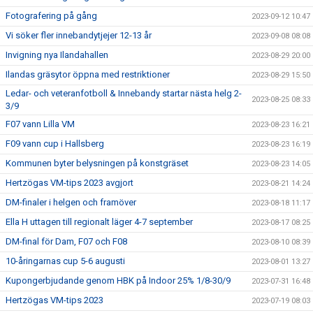
Fotografering på gång
2023-09-12 10:47
Vi söker fler innebandytjejer 12-13 år
2023-09-08 08:08
Invigning nya Ilandahallen
2023-08-29 20:00
Ilandas gräsytor öppna med restriktioner
2023-08-29 15:50
Ledar- och veteranfotboll & Innebandy startar nästa helg 2-
2023-08-25 08:33
3/9
F07 vann Lilla VM
2023-08-23 16:21
F09 vann cup i Hallsberg
2023-08-23 16:19
Kommunen byter belysningen på konstgräset
2023-08-23 14:05
Hertzögas VM-tips 2023 avgjort
2023-08-21 14:24
DM-finaler i helgen och framöver
2023-08-18 11:17
Ella H uttagen till regionalt läger 4-7 september
2023-08-17 08:25
DM-final för Dam, F07 och F08
2023-08-10 08:39
10-åringarnas cup 5-6 augusti
2023-08-01 13:27
Kupongerbjudande genom HBK på Indoor 25% 1/8-30/9
2023-07-31 16:48
Hertzögas VM-tips 2023
2023-07-19 08:03