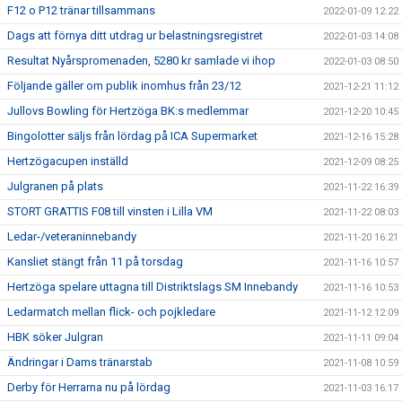
F12 o P12 tränar tillsammans
2022-01-09 12:22
Dags att förnya ditt utdrag ur belastningsregistret
2022-01-03 14:08
Resultat Nyårspromenaden, 5280 kr samlade vi ihop
2022-01-03 08:50
Följande gäller om publik inomhus från 23/12
2021-12-21 11:12
Jullovs Bowling för Hertzöga BK:s medlemmar
2021-12-20 10:45
Bingolotter säljs från lördag på ICA Supermarket
2021-12-16 15:28
Hertzögacupen inställd
2021-12-09 08:25
Julgranen på plats
2021-11-22 16:39
STORT GRATTIS F08 till vinsten i Lilla VM
2021-11-22 08:03
Ledar-/veteraninnebandy
2021-11-20 16:21
Kansliet stängt från 11 på torsdag
2021-11-16 10:57
Hertzöga spelare uttagna till Distriktslags SM Innebandy
2021-11-16 10:53
Ledarmatch mellan flick- och pojkledare
2021-11-12 12:09
HBK söker Julgran
2021-11-11 09:04
Ändringar i Dams tränarstab
2021-11-08 10:59
Derby för Herrarna nu på lördag
2021-11-03 16:17