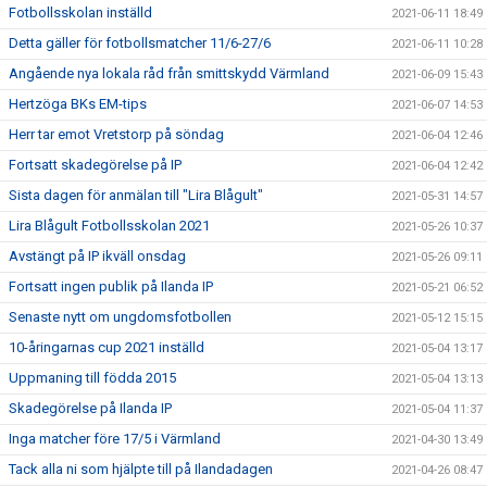
Fotbollsskolan inställd
2021-06-11 18:49
Detta gäller för fotbollsmatcher 11/6-27/6
2021-06-11 10:28
Angående nya lokala råd från smittskydd Värmland
2021-06-09 15:43
Hertzöga BKs EM-tips
2021-06-07 14:53
Herr tar emot Vretstorp på söndag
2021-06-04 12:46
Fortsatt skadegörelse på IP
2021-06-04 12:42
Sista dagen för anmälan till "Lira Blågult"
2021-05-31 14:57
Lira Blågult Fotbollsskolan 2021
2021-05-26 10:37
Avstängt på IP ikväll onsdag
2021-05-26 09:11
Fortsatt ingen publik på Ilanda IP
2021-05-21 06:52
Senaste nytt om ungdomsfotbollen
2021-05-12 15:15
10-åringarnas cup 2021 inställd
2021-05-04 13:17
Uppmaning till födda 2015
2021-05-04 13:13
Skadegörelse på Ilanda IP
2021-05-04 11:37
Inga matcher före 17/5 i Värmland
2021-04-30 13:49
Tack alla ni som hjälpte till på Ilandadagen
2021-04-26 08:47