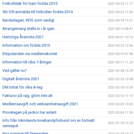
Fotbollslek för barn födda 2015
2021-04-23 11:17
90/109 anmälda till fotbollen födda 2014
2021-04-22 11:05
Ilandadagen, INTE som vanligt
2021-04-18 11:01
Arrangemang ställs in i år igen
2021-04-12 08:47
Hertzöga Årsmöte 2021
2021-04-01 10:13
Information om födda 2015
2021-03-22 15:56
Erbjudanden via medlemskortet
2021-03-19 07:48
Information till våra 7-åringar
2021-03-11 11:23
Vad gäller nu?
2021-02-28 12:39
Digitalt årsmöte 2021
2021-02-23 10:38
DM lottat för våra A-lag
2021-02-18 10:39
Fakturor på väg, glöm inte att
2021-02-16 11:13
Medlemsavgift och verksamhetsavgift 2021
2021-02-05 10:02
Provstegen på jackor har anlänt
2021-02-04 11:59
Info från Värmlands Innebandyförbund om ev fortsatt
2021-01-18 15:23
seriespel
Nya nummer till Teamsales
2021-01-18 15:12