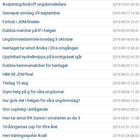
Avslutning/kickoff ungdomsledare
2019-10-01 09:50
Genrepet söndag 29 september
2019-09-27 14:28
Förlust i JDM-finalen
2019-09-24 15:47
Dubbla matcher på IP i helgen
2019-09-20 08:41
Ungdomsledarmöte torsdag 3 oktober
2019-09-18 09:36
Herrlaget tar emot Arvika i 20:e omgången
2019-09-13 08:20
Upphittad nyckelknippa på konstgräset igår
2019-09-02 09:29
Dubbla hemmamatcher för herrlaget
2019-08-29 11:51
HBK till JDM final
2019-08-21 21:28
Tisdag 13 aug
2019-08-12 12:20
Grym helg på g för våra ungdomar
2019-08-08 11:28
Hur gick det i helgen för våra ungdomslag?
2019-08-06 13:06
Stor cuphelg i antågande
2019-08-02 08:51
Herr tar emot IFK Sunne i omstarten av div 3
2019-08-01 11:58
10-åringarnas cup för 39:e året
2019-07-31 15:55
Herr träningsspelar ikväll
2019-07-24 08:53