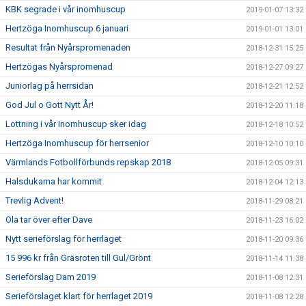
KBK segrade i vår inomhuscup
2019-01-07 13:32
Hertzöga Inomhuscup 6 januari
2019-01-01 13:01
Resultat från Nyårspromenaden
2018-12-31 15:25
Hertzögas Nyårspromenad
2018-12-27 09:27
Juniorlag på herrsidan
2018-12-21 12:52
God Jul o Gott Nytt År!
2018-12-20 11:18
Lottning i vår Inomhuscup sker idag
2018-12-18 10:52
Hertzöga Inomhuscup för herrsenior
2018-12-10 10:10
Värmlands Fotbollförbunds repskap 2018
2018-12-05 09:31
Halsdukarna har kommit
2018-12-04 12:13
Trevlig Advent!
2018-11-29 08:21
Ola tar över efter Dave
2018-11-23 16:02
Nytt serieförslag för herrlaget
2018-11-20 09:36
15 996 kr från Gräsroten till Gul/Grönt
2018-11-14 11:38
Serieförslag Dam 2019
2018-11-08 12:31
Serieförslaget klart för herrlaget 2019
2018-11-08 12:28