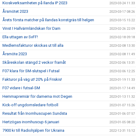
Kioskverksamheten på Ilanda IP 2023
2023-03-24 11:33
Årsmötet 2023
2023-03-17 08:26
Årets första matcher på Ilandas konstgräs till helgen
2023-03-15 15:22
Vinst I Hallvärmländskan för Dam
2023-02-26 22:09
Ella uttagen av SvFF!
2023-02-18 09:18
Medlemsfakturor skickas ut till alla
2023-02-08 13:30
Årsmöte 2023
2023-02-08 11:49
Skåreskolan stängd 2 veckor framåt
2023-02-06 13:31
F07 klara för SM-slutspel i Futsal
2023-02-06 12:25
Fakturor på väg ut! 20% på Friskis!
2023-01-19 11:33
F07 vidare i futsal-SM
2023-01-17 14:49
Hemmapremiär för damerna mot Degen
2023-01-13 11:32
Kick-off ungdomsledare fotboll
2023-01-07 15:26
Resultat från Inomhuscupen Sundsta
2023-01-06 07:57
Hertzögas inomhuscup 6 januari
2023-01-05 08:20
7900 kr till Radiohjälpen för Ukraina
2022-12-31 15:12