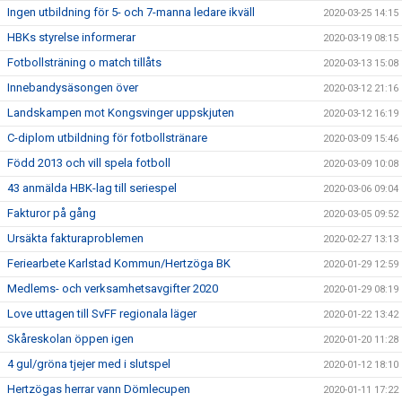
Ingen utbildning för 5- och 7-manna ledare ikväll
2020-03-25 14:15
HBKs styrelse informerar
2020-03-19 08:15
Fotbollsträning o match tillåts
2020-03-13 15:08
Innebandysäsongen över
2020-03-12 21:16
Landskampen mot Kongsvinger uppskjuten
2020-03-12 16:19
C-diplom utbildning för fotbollstränare
2020-03-09 15:46
Född 2013 och vill spela fotboll
2020-03-09 10:08
43 anmälda HBK-lag till seriespel
2020-03-06 09:04
Fakturor på gång
2020-03-05 09:52
Ursäkta fakturaproblemen
2020-02-27 13:13
Feriearbete Karlstad Kommun/Hertzöga BK
2020-01-29 12:59
Medlems- och verksamhetsavgifter 2020
2020-01-29 08:19
Love uttagen till SvFF regionala läger
2020-01-22 13:42
Skåreskolan öppen igen
2020-01-20 11:28
4 gul/gröna tjejer med i slutspel
2020-01-12 18:10
Hertzögas herrar vann Dömlecupen
2020-01-11 17:22