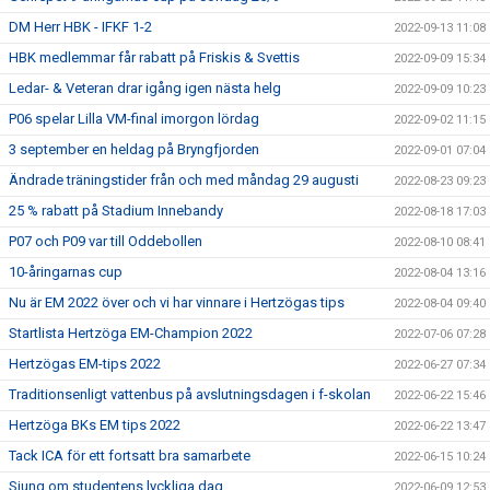
DM Herr HBK - IFKF 1-2
2022-09-13 11:08
HBK medlemmar får rabatt på Friskis & Svettis
2022-09-09 15:34
Ledar- & Veteran drar igång igen nästa helg
2022-09-09 10:23
P06 spelar Lilla VM-final imorgon lördag
2022-09-02 11:15
3 september en heldag på Bryngfjorden
2022-09-01 07:04
Ändrade träningstider från och med måndag 29 augusti
2022-08-23 09:23
25 % rabatt på Stadium Innebandy
2022-08-18 17:03
P07 och P09 var till Oddebollen
2022-08-10 08:41
10-åringarnas cup
2022-08-04 13:16
Nu är EM 2022 över och vi har vinnare i Hertzögas tips
2022-08-04 09:40
Startlista Hertzöga EM-Champion 2022
2022-07-06 07:28
Hertzögas EM-tips 2022
2022-06-27 07:34
Traditionsenligt vattenbus på avslutningsdagen i f-skolan
2022-06-22 15:46
Hertzöga BKs EM tips 2022
2022-06-22 13:47
Tack ICA för ett fortsatt bra samarbete
2022-06-15 10:24
Sjung om studentens lyckliga dag
2022-06-09 12:53