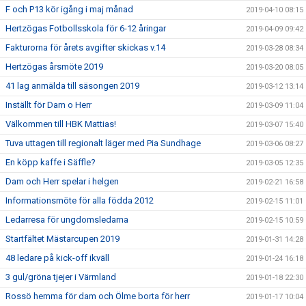
F och P13 kör igång i maj månad
2019-04-10 08:15
Hertzögas Fotbollsskola för 6-12 åringar
2019-04-09 09:42
Fakturorna för årets avgifter skickas v.14
2019-03-28 08:34
Hertzögas årsmöte 2019
2019-03-20 08:05
41 lag anmälda till säsongen 2019
2019-03-12 13:14
Inställt för Dam o Herr
2019-03-09 11:04
Välkommen till HBK Mattias!
2019-03-07 15:40
Tuva uttagen till regionalt läger med Pia Sundhage
2019-03-06 08:27
En köpp kaffe i Säffle?
2019-03-05 12:35
Dam och Herr spelar i helgen
2019-02-21 16:58
Informationsmöte för alla födda 2012
2019-02-15 11:01
Ledarresa för ungdomsledarna
2019-02-15 10:59
Startfältet Mästarcupen 2019
2019-01-31 14:28
48 ledare på kick-off ikväll
2019-01-24 16:18
3 gul/gröna tjejer i Värmland
2019-01-18 22:30
Rossö hemma för dam och Ölme borta för herr
2019-01-17 10:04