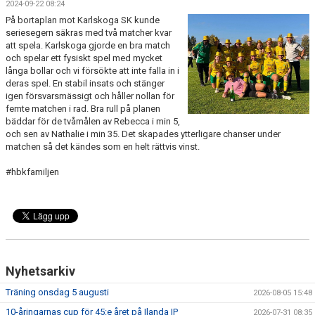
2024-09-22 08:24
FRISPARKEN
På bortaplan mot Karlskoga SK kunde
seriesegern säkras med två matcher kvar
BLI MEDLEM
att spela. Karlskoga gjorde en bra match
och spelar ett fysiskt spel med mycket
långa bollar och vi försökte att inte falla in i
MATCHER
deras spel. En stabil insats och stänger
igen försvarsmässigt och håller nollan för
KONTAKTER & LAG
femte matchen i rad. Bra rull på planen
bäddar för de tvåmålen av Rebecca i min 5,
FÖRENINGSDOKUMENT_GAMLA
och sen av Nathalie i min 35. Det skapades ytterligare chanser under
matchen så det kändes som en helt rättvis vinst.
SPONSORER
#hbkfamiljen
FÖRENINGSDOKUMENT
Nyhetsarkiv
Träning onsdag 5 augusti
2026-08-05 15:48
10-åringarnas cup för 45:e året på Ilanda IP
2026-07-31 08:35