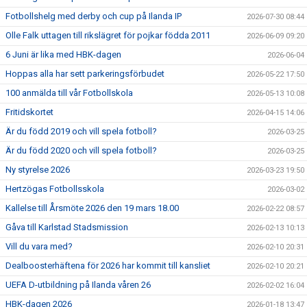
Fotbollshelg med derby och cup på Ilanda IP
2026-07-30 08:44
Olle Falk uttagen till rikslägret för pojkar födda 2011
2026-06-09 09:20
6 Juni är lika med HBK-dagen
2026-06-04
Hoppas alla har sett parkeringsförbudet
2026-05-22 17:50
100 anmälda till vår Fotbollskola
2026-05-13 10:08
Fritidskortet
2026-04-15 14:06
Är du född 2019 och vill spela fotboll?
2026-03-25
Är du född 2020 och vill spela fotboll?
2026-03-25
Ny styrelse 2026
2026-03-23 19:50
Hertzögas Fotbollsskola
2026-03-02
Kallelse till Årsmöte 2026 den 19 mars 18.00
2026-02-22 08:57
Gåva till Karlstad Stadsmission
2026-02-13 10:13
Vill du vara med?
2026-02-10 20:31
Dealboosterhäftena för 2026 har kommit till kansliet
2026-02-10 20:21
UEFA D-utbildning på Ilanda våren 26
2026-02-02 16:04
HBK-dagen 2026
2026-01-18 13:47