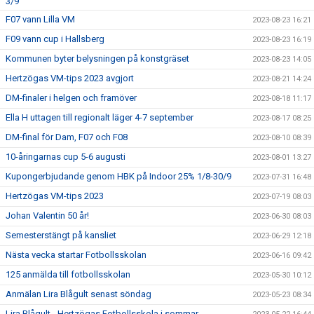
3/9
F07 vann Lilla VM
2023-08-23 16:21
F09 vann cup i Hallsberg
2023-08-23 16:19
Kommunen byter belysningen på konstgräset
2023-08-23 14:05
Hertzögas VM-tips 2023 avgjort
2023-08-21 14:24
DM-finaler i helgen och framöver
2023-08-18 11:17
Ella H uttagen till regionalt läger 4-7 september
2023-08-17 08:25
DM-final för Dam, F07 och F08
2023-08-10 08:39
10-åringarnas cup 5-6 augusti
2023-08-01 13:27
Kupongerbjudande genom HBK på Indoor 25% 1/8-30/9
2023-07-31 16:48
Hertzögas VM-tips 2023
2023-07-19 08:03
Johan Valentin 50 år!
2023-06-30 08:03
Semesterstängt på kansliet
2023-06-29 12:18
Nästa vecka startar Fotbollsskolan
2023-06-16 09:42
125 anmälda till fotbollsskolan
2023-05-30 10:12
Anmälan Lira Blågult senast söndag
2023-05-23 08:34
Lira Blågult - Hertzögas Fotbollsskola i sommar