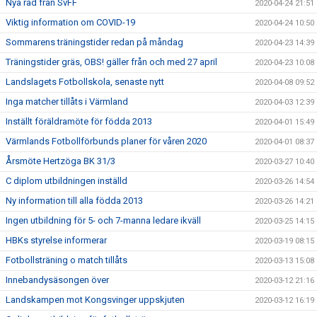
Nya råd från SvFF
2020-04-24 21:51
Viktig information om COVID-19
2020-04-24 10:50
Sommarens träningstider redan på måndag
2020-04-23 14:39
Träningstider gräs, OBS! gäller från och med 27 april
2020-04-23 10:08
Landslagets Fotbollskola, senaste nytt
2020-04-08 09:52
Inga matcher tillåts i Värmland
2020-04-03 12:39
Inställt föräldramöte för födda 2013
2020-04-01 15:49
Värmlands Fotbollförbunds planer för våren 2020
2020-04-01 08:37
Årsmöte Hertzöga BK 31/3
2020-03-27 10:40
C diplom utbildningen inställd
2020-03-26 14:54
Ny information till alla födda 2013
2020-03-26 14:21
Ingen utbildning för 5- och 7-manna ledare ikväll
2020-03-25 14:15
HBKs styrelse informerar
2020-03-19 08:15
Fotbollsträning o match tillåts
2020-03-13 15:08
Innebandysäsongen över
2020-03-12 21:16
Landskampen mot Kongsvinger uppskjuten
2020-03-12 16:19