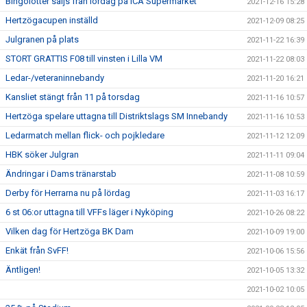
Bingolotter säljs från lördag på ICA Supermarket
2021-12-16 15:28
Hertzögacupen inställd
2021-12-09 08:25
Julgranen på plats
2021-11-22 16:39
STORT GRATTIS F08 till vinsten i Lilla VM
2021-11-22 08:03
Ledar-/veteraninnebandy
2021-11-20 16:21
Kansliet stängt från 11 på torsdag
2021-11-16 10:57
Hertzöga spelare uttagna till Distriktslags SM Innebandy
2021-11-16 10:53
Ledarmatch mellan flick- och pojkledare
2021-11-12 12:09
HBK söker Julgran
2021-11-11 09:04
Ändringar i Dams tränarstab
2021-11-08 10:59
Derby för Herrarna nu på lördag
2021-11-03 16:17
6 st 06:or uttagna till VFFs läger i Nyköping
2021-10-26 08:22
Vilken dag för Hertzöga BK Dam
2021-10-09 19:00
Enkät från SvFF!
2021-10-06 15:56
Äntligen!
2021-10-05 13:32
2021-10-02 10:05