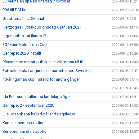
JDM-finalen spelas onsdag 7 oktober
2020-09-30 13:21
P06 till DM final
2020-09-23 21:18
Grabbarna till JDM final
2020-09-15 21:51
Hertzögas Futsal-cup onsdag 6 januari 2021
2020-09-07 14:15
Ingen publik på Ilanda IP
2020-08-18 11:06
F07 vann Kolmården Cup
2020-08-16 16:50
Genrepet 2020 inställt
2020-08-12 10:26
Påminnelse om att publik ej är välkomna till IP
2020-08-05 11:43
Fotbollsskola i augusti i samarbete med Sweskills
2020-08-05 09:47
10-åringarnas cup inställd för andra gången
2020-08-05 09:14
2020-07-24 15:45
Ida Pehrsson kallad på landslagsläger
2020-07-06 13:41
Genrepet 27 september 2020
2020-06-30 10:02
Elis Josephson kallad på landslagsläger
2020-06-30 08:38
Kansliet semesterstängt
2020-06-29 12:39
Seriepremiär utan publik
2020-06-25 13:57