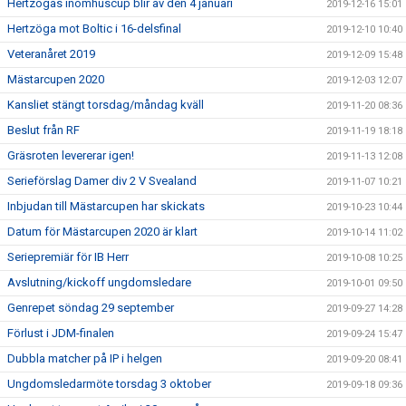
Hertzögas inomhuscup blir av den 4 januari
2019-12-16 15:01
Hertzöga mot Boltic i 16-delsfinal
2019-12-10 10:40
Veteranåret 2019
2019-12-09 15:48
Mästarcupen 2020
2019-12-03 12:07
Kansliet stängt torsdag/måndag kväll
2019-11-20 08:36
Beslut från RF
2019-11-19 18:18
Gräsroten levererar igen!
2019-11-13 12:08
Serieförslag Damer div 2 V Svealand
2019-11-07 10:21
Inbjudan till Mästarcupen har skickats
2019-10-23 10:44
Datum för Mästarcupen 2020 är klart
2019-10-14 11:02
Seriepremiär för IB Herr
2019-10-08 10:25
Avslutning/kickoff ungdomsledare
2019-10-01 09:50
Genrepet söndag 29 september
2019-09-27 14:28
Förlust i JDM-finalen
2019-09-24 15:47
Dubbla matcher på IP i helgen
2019-09-20 08:41
Ungdomsledarmöte torsdag 3 oktober
2019-09-18 09:36