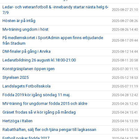
Ledar- och veteranfotboll & -innebandy startar nästa helg 6-
2025-08-27 21:10
7/9
Hösten är på intåg
2025-08-27 08:26
Mv-träning ungdom i höst
2025-08-26 14:40
På medlemskortet i SportAdmin appen finns erbjudande
2025-08-17 09:44
från Stadium
DM-finaler på gång i Arvika
2025-08-12 14:44
Ledarutbildning 26 augusti kl.18:00-21:00
2025-08-11 20:58
Konstgräsplanen öppen igen
2025-07-30 11:15
Styrelsen 2025
2025-05-12 18:53
Landslagets Fotbollsskola
2025-05-07 11:19
Födda 2019 kör igång söndag 11 maj.
2025-04-28 12:42
MV-träning för ungdomar födda 2015 och äldre
2025-04-26 12:42
Gräset frodas så vi kör igång på måndag
2025-04-24 15:41
Hertzöga i Italien
2025-04-16 13:39
Rabatthäften, sälj fler och tjäna pengar till lagkassan
2025-04-15 15:14
Fotboll pojkar födda 2017
2025-04-14 10:28