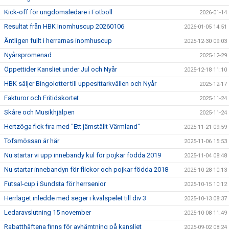
Kick-off för ungdomsledare i Fotboll
2026-01-14
Resultat från HBK Inomhuscup 20260106
2026-01-05 14:51
Äntligen fullt i herrarnas inomhuscup
2025-12-30 09:03
Nyårspromenad
2025-12-29
Öppettider Kansliet under Jul och Nyår
2025-12-18 11:10
HBK säljer Bingolotter till uppesittarkvällen och Nyår
2025-12-17
Fakturor och Fritidskortet
2025-11-24
Skåre och Musikhjälpen
2025-11-24
Hertzöga fick fira med "Ett jämställt Värmland"
2025-11-21 09:59
Tofsmössan är här
2025-11-06 15:53
Nu startar vi upp innebandy kul för pojkar födda 2019
2025-11-04 08:48
Nu startar innebandyn för flickor och pojkar födda 2018
2025-10-28 10:13
Futsal-cup i Sundsta för herrsenior
2025-10-15 10:12
Herrlaget inledde med seger i kvalspelet till div 3
2025-10-13 08:37
Ledaravslutning 15 november
2025-10-08 11:49
Rabatthäftena finns för avhämtning på kansliet
2025-09-02 08:24