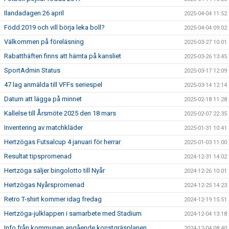
Ilandadagen 26 april
2025-04-04 11:52
Född 2019 och vill börja leka boll?
2025-04-04 09:02
Välkommen på föreläsning
2025-03-27 10:01
Rabatthäften finns att hämta på kansliet
2025-03-26 13:45
SportAdmin Status
2025-03-17 12:09
47 lag anmälda till VFFs seriespel
2025-03-14 12:14
Datum att lägga på minnet
2025-02-18 11:28
Kallelse till Årsmöte 2025 den 18 mars
2025-02-07 22:35
Inventering av matchkläder
2025-01-31 10:41
Hertzögas Futsalcup 4 januari för herrar
2025-01-03 11:00
Resultat tipspromenad
2024-12-31 14:02
Hertzöga säljer bingolotto till Nyår
2024-12-26 10:01
Hertzögas Nyårspromenad
2024-12-25 14:23
Retro T-shirt kommer idag fredag
2024-12-19 15:51
Hertzöga-julklappen i samarbete med Stadium
2024-12-04 13:18
Info från kommunen angående konstgräsplanen
2024-12-04 08:40