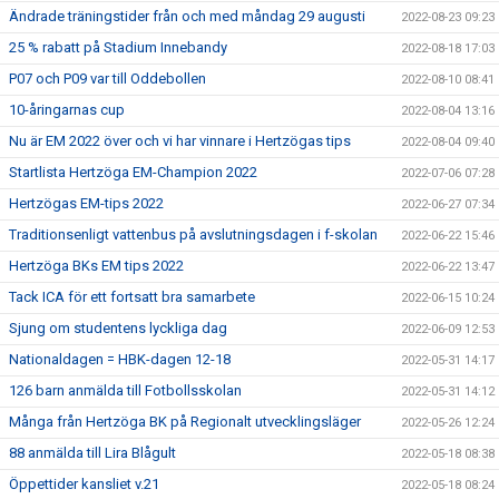
Ändrade träningstider från och med måndag 29 augusti
2022-08-23 09:23
25 % rabatt på Stadium Innebandy
2022-08-18 17:03
P07 och P09 var till Oddebollen
2022-08-10 08:41
10-åringarnas cup
2022-08-04 13:16
Nu är EM 2022 över och vi har vinnare i Hertzögas tips
2022-08-04 09:40
Startlista Hertzöga EM-Champion 2022
2022-07-06 07:28
Hertzögas EM-tips 2022
2022-06-27 07:34
Traditionsenligt vattenbus på avslutningsdagen i f-skolan
2022-06-22 15:46
Hertzöga BKs EM tips 2022
2022-06-22 13:47
Tack ICA för ett fortsatt bra samarbete
2022-06-15 10:24
Sjung om studentens lyckliga dag
2022-06-09 12:53
Nationaldagen = HBK-dagen 12-18
2022-05-31 14:17
126 barn anmälda till Fotbollsskolan
2022-05-31 14:12
Många från Hertzöga BK på Regionalt utvecklingsläger
2022-05-26 12:24
88 anmälda till Lira Blågult
2022-05-18 08:38
Öppettider kansliet v.21
2022-05-18 08:24