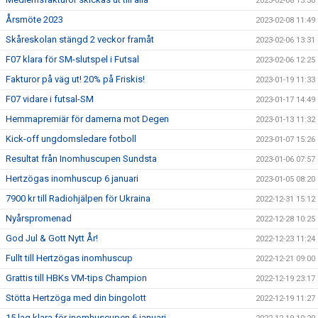
2023-02-08 13:30
Årsmöte 2023
2023-02-08 11:49
Skåreskolan stängd 2 veckor framåt
2023-02-06 13:31
F07 klara för SM-slutspel i Futsal
2023-02-06 12:25
Fakturor på väg ut! 20% på Friskis!
2023-01-19 11:33
F07 vidare i futsal-SM
2023-01-17 14:49
Hemmapremiär för damerna mot Degen
2023-01-13 11:32
Kick-off ungdomsledare fotboll
2023-01-07 15:26
Resultat från Inomhuscupen Sundsta
2023-01-06 07:57
Hertzögas inomhuscup 6 januari
2023-01-05 08:20
7900 kr till Radiohjälpen för Ukraina
2022-12-31 15:12
Nyårspromenad
2022-12-28 10:25
God Jul & Gott Nytt År!
2022-12-23 11:24
Fullt till Hertzögas inomhuscup
2022-12-21 09:00
Grattis till HBKs VM-tips Champion
2022-12-19 23:17
Stötta Hertzöga med din bingolott
2022-12-19 11:27
15 lag klara för inomhuscupen 6 januari