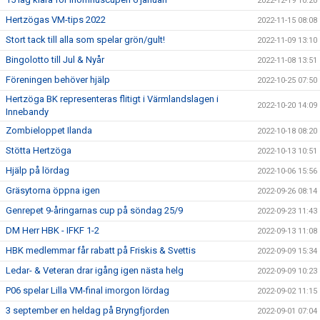
2022-12-19 10:20
Hertzögas VM-tips 2022
2022-11-15 08:08
Stort tack till alla som spelar grön/gult!
2022-11-09 13:10
Bingolotto till Jul & Nyår
2022-11-08 13:51
Föreningen behöver hjälp
2022-10-25 07:50
Hertzöga BK representeras flitigt i Värmlandslagen i
2022-10-20 14:09
Innebandy
Zombieloppet Ilanda
2022-10-18 08:20
Stötta Hertzöga
2022-10-13 10:51
Hjälp på lördag
2022-10-06 15:56
Gräsytorna öppna igen
2022-09-26 08:14
Genrepet 9-åringarnas cup på söndag 25/9
2022-09-23 11:43
DM Herr HBK - IFKF 1-2
2022-09-13 11:08
HBK medlemmar får rabatt på Friskis & Svettis
2022-09-09 15:34
Ledar- & Veteran drar igång igen nästa helg
2022-09-09 10:23
P06 spelar Lilla VM-final imorgon lördag
2022-09-02 11:15
3 september en heldag på Bryngfjorden
2022-09-01 07:04