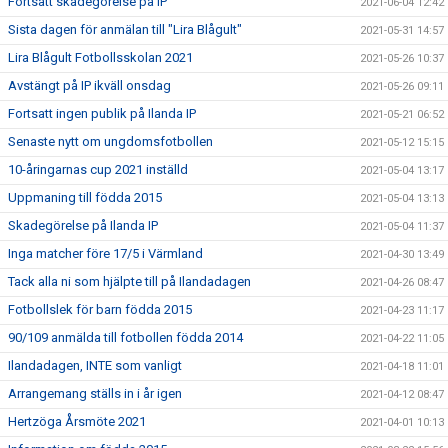
Fortsatt skadegörelse på IP
2021-06-04 12:42
Sista dagen för anmälan till "Lira Blågult"
2021-05-31 14:57
Lira Blågult Fotbollsskolan 2021
2021-05-26 10:37
Avstängt på IP ikväll onsdag
2021-05-26 09:11
Fortsatt ingen publik på Ilanda IP
2021-05-21 06:52
Senaste nytt om ungdomsfotbollen
2021-05-12 15:15
10-åringarnas cup 2021 inställd
2021-05-04 13:17
Uppmaning till födda 2015
2021-05-04 13:13
Skadegörelse på Ilanda IP
2021-05-04 11:37
Inga matcher före 17/5 i Värmland
2021-04-30 13:49
Tack alla ni som hjälpte till på Ilandadagen
2021-04-26 08:47
Fotbollslek för barn födda 2015
2021-04-23 11:17
90/109 anmälda till fotbollen födda 2014
2021-04-22 11:05
Ilandadagen, INTE som vanligt
2021-04-18 11:01
Arrangemang ställs in i år igen
2021-04-12 08:47
Hertzöga Årsmöte 2021
2021-04-01 10:13