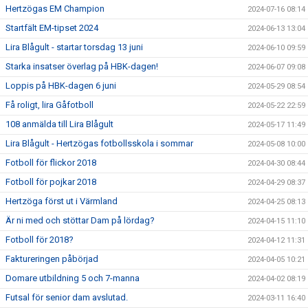
Hertzögas EM Champion
2024-07-16 08:14
Startfält EM-tipset 2024
2024-06-13 13:04
Lira Blågult - startar torsdag 13 juni
2024-06-10 09:59
Starka insatser överlag på HBK-dagen!
2024-06-07 09:08
Loppis på HBK-dagen 6 juni
2024-05-29 08:54
Få roligt, lira Gåfotboll
2024-05-22 22:59
108 anmälda till Lira Blågult
2024-05-17 11:49
Lira Blågult - Hertzögas fotbollsskola i sommar
2024-05-08 10:00
Fotboll för flickor 2018
2024-04-30 08:44
Fotboll för pojkar 2018
2024-04-29 08:37
Hertzöga först ut i Värmland
2024-04-25 08:13
Är ni med och stöttar Dam på lördag?
2024-04-15 11:10
Fotboll för 2018?
2024-04-12 11:31
Faktureringen påbörjad
2024-04-05 10:21
Domare utbildning 5 och 7-manna
2024-04-02 08:19
Futsal för senior dam avslutad.
2024-03-11 16:40