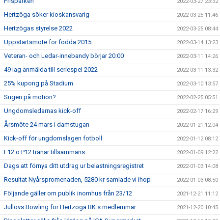
Frisparken
2022-03-27 23:32
Hertzöga söker kioskansvarig
2022-03-25 11:46
Hertzögas styrelse 2022
2022-03-25 08:44
Uppstartsmöte för födda 2015
2022-03-14 13:23
Veteran- och Ledar-innebandy börjar 20:00
2022-03-11 14:26
49 lag anmälda till seriespel 2022
2022-03-11 13:32
25% kupong på Stadium
2022-03-10 13:57
Sugen på motion?
2022-02-25 05:51
Ungdomsledarnas kick-off
2022-02-17 16:29
Årsmöte 24 mars i damstugan
2022-01-21 12:04
Kick-off för ungdomslagen fotboll
2022-01-12 08:12
F12 o P12 tränar tillsammans
2022-01-09 12:22
Dags att förnya ditt utdrag ur belastningsregistret
2022-01-03 14:08
Resultat Nyårspromenaden, 5280 kr samlade vi ihop
2022-01-03 08:50
Följande gäller om publik inomhus från 23/12
2021-12-21 11:12
Jullovs Bowling för Hertzöga BK:s medlemmar
2021-12-20 10:45