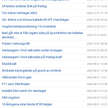
34 ledare avslutar året på fredag
2024-11-14 10:36
Trio tränar Herrlaget 2025
2024-10-31 21:18
Siri, Wilma och Emma kallade till VFF matchläger
2024-10-30 09:06
Ungdomsledaravslutning 15 november
2024-10-23 10:11
Mail går inte ut från lagets sida på SportAdmin när kallelse
2024-10-16 09:01
skickats ...
Futsal i Hertzöga BK
2024-10-07 08:28
Seriesegern i Div3 säkrades under lördagen
2024-09-22 08:24
Seriesegern i Div4 säkrades på fredag kväll
2024-09-21 00:25
Klubbkväll
2024-08-27 14:08
Ändrade träningstider på grund av mörkret
2024-08-27 13:38
Hårbanden finns igen
2024-08-21 13:51
P11 vann DM-finalen
2024-08-19 10:58
Inställd DM-match för damlaget
2024-08-12 14:24
DM Ungdom
2024-08-07 10:32
10-åringarna intar Ilanda IP till helgen
2024-08-01 13:23