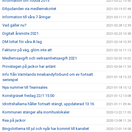
Information om födda 2015
2021-03-22 15:56
Erbjudanden via medlemskortet
2021-03-19 07:48
Information till våra 7-åringar
2021-03-11 11:23
Vad gäller nu?
2021-02-28 12:39
Digitalt årsmöte 2021
2021-02-23 10:38
DM lottat för våra A-lag
2021-02-18 10:39
Fakturor på väg, glöm inte att
2021-02-16 11:13
Medlemsavgift och verksamhetsavgift 2021
2021-02-05 10:02
Provstegen på jackor har anlänt
2021-02-04 11:59
Info från Värmlands Innebandyförbund om ev fortsatt
2021-01-18 15:23
seriespel
Nya nummer till Teamsales
2021-01-18 15:12
Konstgräset fredag 22/1 15:00
2021-01-12 13:08
Idrottshallarna håller fortsatt stängt, uppdaterad 13:16
2021-01-11 09:46
Kommunen stänger alla inomhuslokaler
2020-12-22 11:05
Rea på jackor
2020-12-08 11:24
Bingolotterna till jul och nyår har kommit till kansliet
2020-12-01 14:58