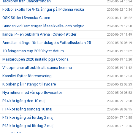
Tackbrev från Cancerfonden
2020-06-24 10:24
Fotbollskollo för 9-12 åringar på IP denna vecka
2020-06-22 10:34
ÖSK Söder i Svenska Cupen
2020-06-11 08:22
Grinden vid Damstugan låses kvälls- och helgtid
2020-06-09 12:58
Ilanda IP - en publikfri Arena i Covid-19 tider
2020-06-09 11:49
Anmälan stängd för Landslagets Fotbollsskola v.25
2020-05-20 08:19
10-åringarnas cup 2020 byter datum
2020-05-19 15:02
Mästarcupen 2020 inställd pga Corona
2020-05-19 12:20
Vi uppmanar all publik att stanna hemma
2020-05-19 11:42
Kansliet flyttar för renovering
2020-05-18 17:53
Kiosken på IP stängd tillsvidare
2020-05-12 08:23
Nya rutiner med vår sportleverantör
2020-05-06 08:53
P14 kör igång den 10 maj
2020-04-29 12:28
F14 kör igång söndag 10 maj
2020-04-28 09:15
F13 kör igång på lördag 2 maj
2020-04-27 10:55
P13 kör igång på lördag 2 maj
2020-04-27 10:16