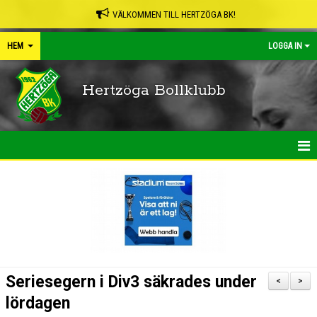
VÄLKOMMEN TILL HERTZÖGA BK!
HEM
LOGGA IN
Hertzöga Bollklubb
HEM
NYHETER
KALENDER
LEDARPÄRMEN
Seriesegern i Div3 säkrades under
<
>
SHOP
lördagen