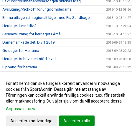
Fakturor för innebandysäsongen skickas idag
2018-10-15 15:21
Avslutning/Kick-off för ungdomsledarna
2018-10-12 09:56
Emma uttagen till regionalt läger med Pia Sundhage
2018-10-08 14:27
Herrlaget kvar i div 3
2018-10-07 21:04
Serieavslutning för herrlaget i Åmål
2018-10-04 15:27
Damerna fixade det, Div 1 2019
2018-09-29 18:25
Go seger för Herrarna
2018-09-28 22:23
Herrlaget behöver ert stöd ikväll
2018-09-28 08:58
3 poäng för herrarna
2018-09-21 10:12
0-3 förlust i JDM
2018-09-19 21:41
För att hemsidan ska fungera korrekt använder vi nödvändiga
Hertzöga - Ölme lördag 13.00
2018-09-14 11:21
cookies från SportAdmin. Dessa går inte att stänga av.
Herr U säkrade seriesegern
2018-09-10 09:55
Föreningen kan också använda frivilliga cookies, t.ex. för statistik
Adolfsberg - Hertzöga 1-3
2018-09-08 13:48
eller marknadsföring. Du väljer själv om du vill acceptera dessa.
Daves grabbar åker till Adolfsberg
Anpassa dina val
2018-09-07 08:42
JDM-final för våra tjejer
2018-09-05 14:56
Acceptera nödvändiga
Acceptera alla
Ödesmatch för herrlaget
2018-08-31 12:48