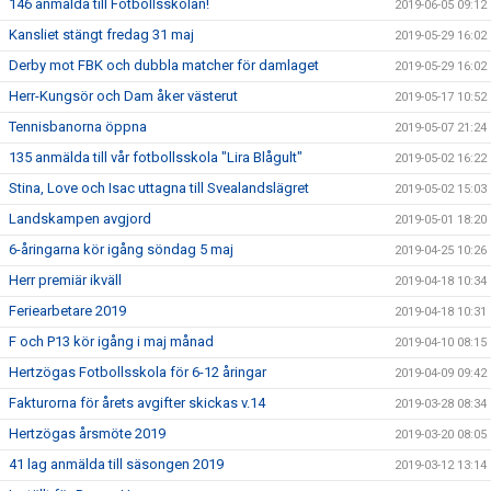
146 anmälda till Fotbollsskolan!
2019-06-05 09:12
Kansliet stängt fredag 31 maj
2019-05-29 16:02
Derby mot FBK och dubbla matcher för damlaget
2019-05-29 16:02
Herr-Kungsör och Dam åker västerut
2019-05-17 10:52
Tennisbanorna öppna
2019-05-07 21:24
135 anmälda till vår fotbollsskola "Lira Blågult"
2019-05-02 16:22
Stina, Love och Isac uttagna till Svealandslägret
2019-05-02 15:03
Landskampen avgjord
2019-05-01 18:20
6-åringarna kör igång söndag 5 maj
2019-04-25 10:26
Herr premiär ikväll
2019-04-18 10:34
Feriearbetare 2019
2019-04-18 10:31
F och P13 kör igång i maj månad
2019-04-10 08:15
Hertzögas Fotbollsskola för 6-12 åringar
2019-04-09 09:42
Fakturorna för årets avgifter skickas v.14
2019-03-28 08:34
Hertzögas årsmöte 2019
2019-03-20 08:05
41 lag anmälda till säsongen 2019
2019-03-12 13:14