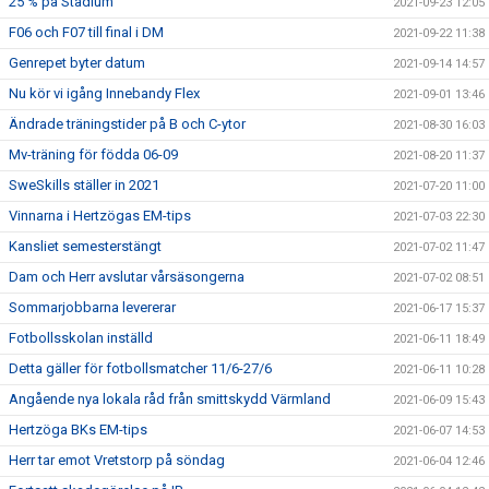
25 % på Stadium
2021-09-23 12:05
F06 och F07 till final i DM
2021-09-22 11:38
Genrepet byter datum
2021-09-14 14:57
Nu kör vi igång Innebandy Flex
2021-09-01 13:46
Ändrade träningstider på B och C-ytor
2021-08-30 16:03
Mv-träning för födda 06-09
2021-08-20 11:37
SweSkills ställer in 2021
2021-07-20 11:00
Vinnarna i Hertzögas EM-tips
2021-07-03 22:30
Kansliet semesterstängt
2021-07-02 11:47
Dam och Herr avslutar vårsäsongerna
2021-07-02 08:51
Sommarjobbarna levererar
2021-06-17 15:37
Fotbollsskolan inställd
2021-06-11 18:49
Detta gäller för fotbollsmatcher 11/6-27/6
2021-06-11 10:28
Angående nya lokala råd från smittskydd Värmland
2021-06-09 15:43
Hertzöga BKs EM-tips
2021-06-07 14:53
Herr tar emot Vretstorp på söndag
2021-06-04 12:46