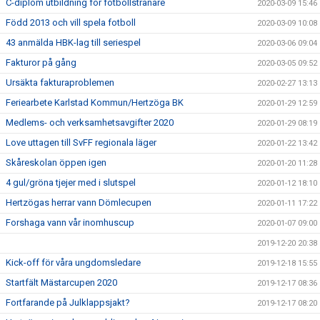
C-diplom utbildning för fotbollstränare
2020-03-09 15:46
Född 2013 och vill spela fotboll
2020-03-09 10:08
43 anmälda HBK-lag till seriespel
2020-03-06 09:04
Fakturor på gång
2020-03-05 09:52
Ursäkta fakturaproblemen
2020-02-27 13:13
Feriearbete Karlstad Kommun/Hertzöga BK
2020-01-29 12:59
Medlems- och verksamhetsavgifter 2020
2020-01-29 08:19
Love uttagen till SvFF regionala läger
2020-01-22 13:42
Skåreskolan öppen igen
2020-01-20 11:28
4 gul/gröna tjejer med i slutspel
2020-01-12 18:10
Hertzögas herrar vann Dömlecupen
2020-01-11 17:22
Forshaga vann vår inomhuscup
2020-01-07 09:00
2019-12-20 20:38
Kick-off för våra ungdomsledare
2019-12-18 15:55
Startfält Mästarcupen 2020
2019-12-17 08:36
Fortfarande på Julklappsjakt?
2019-12-17 08:20