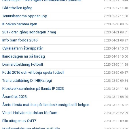
2023-05-22 16:44
Gåfotbollen igång
2023-05-12 11:18
Tennisbanorna öppnar upp
2023-05-12 11:00
Kiosken hemma igen
2023-05-05 08:05
2017 drar igång söndagen 7 maj
2023-04-21 08:31
Info barn födda 2016
2023-04-21 08:27
Cykelsafarin återuppstår
2023-04-19 10:03
Ilandadagen nu på lördag
2023-04-18 10:00
Domarutbildning Fotboll
2023-03-30 11:58
Född 2016 och vill börja spela fotboll
2023-03-30 09:57
Tränarutbildning D i HBKs regi
2023-03-30 09:54
Kioskverksamheten på Ilanda IP 2023
2023-03-24 11:33
Årsmötet 2023
2023-03-17 08:26
Årets första matcher på Ilandas konstgräs till helgen
2023-03-15 15:22
Vinst I Hallvärmländskan för Dam
2023-02-26 22:09
Ella uttagen av SvFF!
2023-02-18 09:18
Medlemsfakturor skickas ut till alla