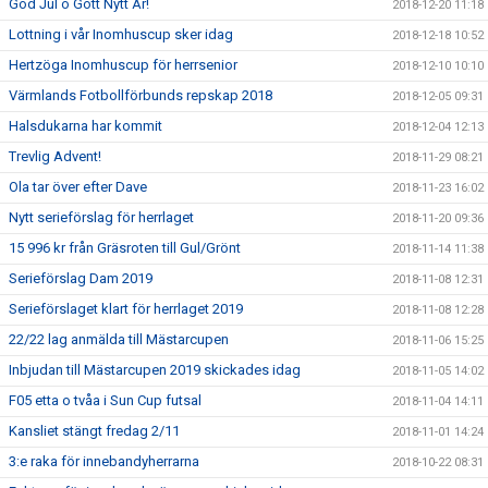
God Jul o Gott Nytt År!
2018-12-20 11:18
Lottning i vår Inomhuscup sker idag
2018-12-18 10:52
Hertzöga Inomhuscup för herrsenior
2018-12-10 10:10
Värmlands Fotbollförbunds repskap 2018
2018-12-05 09:31
Halsdukarna har kommit
2018-12-04 12:13
Trevlig Advent!
2018-11-29 08:21
Ola tar över efter Dave
2018-11-23 16:02
Nytt serieförslag för herrlaget
2018-11-20 09:36
15 996 kr från Gräsroten till Gul/Grönt
2018-11-14 11:38
Serieförslag Dam 2019
2018-11-08 12:31
Serieförslaget klart för herrlaget 2019
2018-11-08 12:28
22/22 lag anmälda till Mästarcupen
2018-11-06 15:25
Inbjudan till Mästarcupen 2019 skickades idag
2018-11-05 14:02
F05 etta o tvåa i Sun Cup futsal
2018-11-04 14:11
Kansliet stängt fredag 2/11
2018-11-01 14:24
3:e raka för innebandyherrarna
2018-10-22 08:31