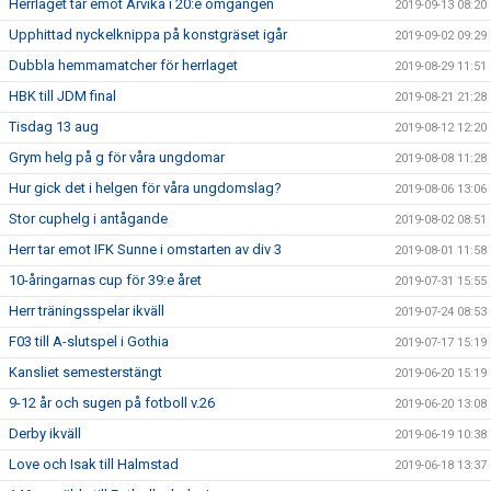
Herrlaget tar emot Arvika i 20:e omgången
2019-09-13 08:20
Upphittad nyckelknippa på konstgräset igår
2019-09-02 09:29
Dubbla hemmamatcher för herrlaget
2019-08-29 11:51
HBK till JDM final
2019-08-21 21:28
Tisdag 13 aug
2019-08-12 12:20
Grym helg på g för våra ungdomar
2019-08-08 11:28
Hur gick det i helgen för våra ungdomslag?
2019-08-06 13:06
Stor cuphelg i antågande
2019-08-02 08:51
Herr tar emot IFK Sunne i omstarten av div 3
2019-08-01 11:58
10-åringarnas cup för 39:e året
2019-07-31 15:55
Herr träningsspelar ikväll
2019-07-24 08:53
F03 till A-slutspel i Gothia
2019-07-17 15:19
Kansliet semesterstängt
2019-06-20 15:19
9-12 år och sugen på fotboll v.26
2019-06-20 13:08
Derby ikväll
2019-06-19 10:38
Love och Isak till Halmstad
2019-06-18 13:37