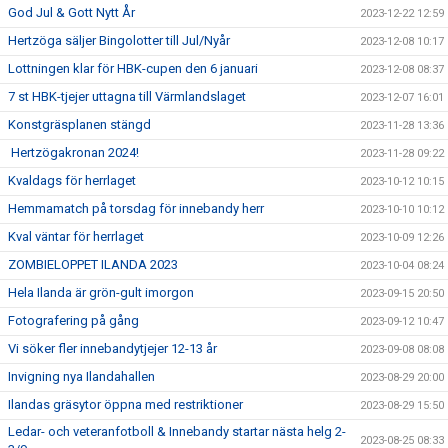
God Jul & Gott Nytt År
2023-12-22 12:59
Hertzöga säljer Bingolotter till Jul/Nyår
2023-12-08 10:17
Lottningen klar för HBK-cupen den 6 januari
2023-12-08 08:37
7 st HBK-tjejer uttagna till Värmlandslaget
2023-12-07 16:01
Konstgräsplanen stängd
2023-11-28 13:36
Hertzögakronan 2024!
2023-11-28 09:22
Kvaldags för herrlaget
2023-10-12 10:15
Hemmamatch på torsdag för innebandy herr
2023-10-10 10:12
Kval väntar för herrlaget
2023-10-09 12:26
ZOMBIELOPPET ILANDA 2023
2023-10-04 08:24
Hela Ilanda är grön-gult imorgon
2023-09-15 20:50
Fotografering på gång
2023-09-12 10:47
Vi söker fler innebandytjejer 12-13 år
2023-09-08 08:08
Invigning nya Ilandahallen
2023-08-29 20:00
Ilandas gräsytor öppna med restriktioner
2023-08-29 15:50
Ledar- och veteranfotboll & Innebandy startar nästa helg 2-
2023-08-25 08:33