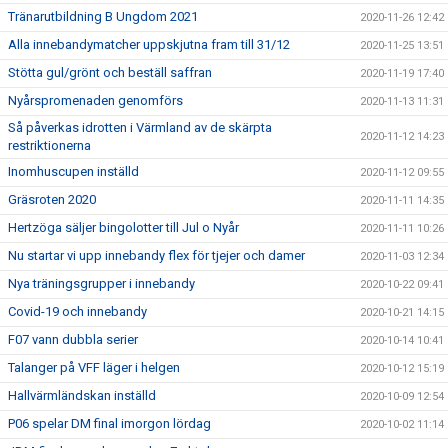
Tränarutbildning B Ungdom 2021
2020-11-26 12:42
Alla innebandymatcher uppskjutna fram till 31/12
2020-11-25 13:51
Stötta gul/grönt och beställ saffran
2020-11-19 17:40
Nyårspromenaden genomförs
2020-11-13 11:31
Så påverkas idrotten i Värmland av de skärpta
2020-11-12 14:23
restriktionerna
Inomhuscupen inställd
2020-11-12 09:55
Gräsroten 2020
2020-11-11 14:35
Hertzöga säljer bingolotter till Jul o Nyår
2020-11-11 10:26
Nu startar vi upp innebandy flex för tjejer och damer
2020-11-03 12:34
Nya träningsgrupper i innebandy
2020-10-22 09:41
Covid-19 och innebandy
2020-10-21 14:15
F07 vann dubbla serier
2020-10-14 10:41
Talanger på VFF läger i helgen
2020-10-12 15:19
Hallvärmländskan inställd
2020-10-09 12:54
P06 spelar DM final imorgon lördag
2020-10-02 11:14