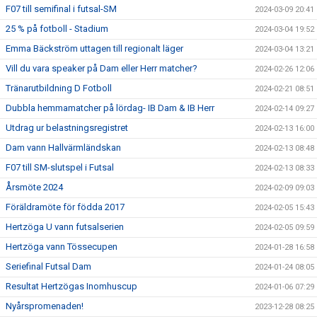
F07 till semifinal i futsal-SM
2024-03-09 20:41
25 % på fotboll - Stadium
2024-03-04 19:52
Emma Bäckström uttagen till regionalt läger
2024-03-04 13:21
Vill du vara speaker på Dam eller Herr matcher?
2024-02-26 12:06
Tränarutbildning D Fotboll
2024-02-21 08:51
Dubbla hemmamatcher på lördag- IB Dam & IB Herr
2024-02-14 09:27
Utdrag ur belastningsregistret
2024-02-13 16:00
Dam vann Hallvärmländskan
2024-02-13 08:48
F07 till SM-slutspel i Futsal
2024-02-13 08:33
Årsmöte 2024
2024-02-09 09:03
Föräldramöte för födda 2017
2024-02-05 15:43
Hertzöga U vann futsalserien
2024-02-05 09:59
Hertzöga vann Tössecupen
2024-01-28 16:58
Seriefinal Futsal Dam
2024-01-24 08:05
Resultat Hertzögas Inomhuscup
2024-01-06 07:29
Nyårspromenaden!
2023-12-28 08:25