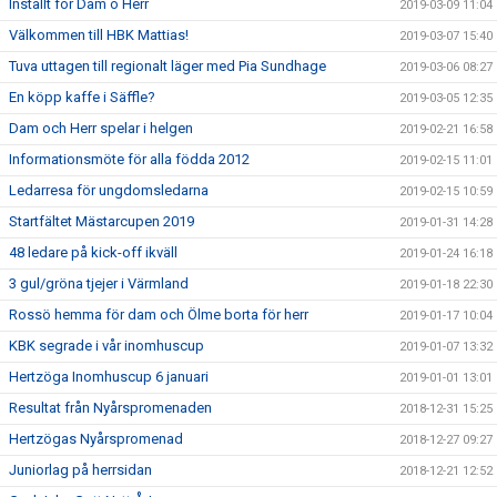
Inställt för Dam o Herr
2019-03-09 11:04
Välkommen till HBK Mattias!
2019-03-07 15:40
Tuva uttagen till regionalt läger med Pia Sundhage
2019-03-06 08:27
En köpp kaffe i Säffle?
2019-03-05 12:35
Dam och Herr spelar i helgen
2019-02-21 16:58
Informationsmöte för alla födda 2012
2019-02-15 11:01
Ledarresa för ungdomsledarna
2019-02-15 10:59
Startfältet Mästarcupen 2019
2019-01-31 14:28
48 ledare på kick-off ikväll
2019-01-24 16:18
3 gul/gröna tjejer i Värmland
2019-01-18 22:30
Rossö hemma för dam och Ölme borta för herr
2019-01-17 10:04
KBK segrade i vår inomhuscup
2019-01-07 13:32
Hertzöga Inomhuscup 6 januari
2019-01-01 13:01
Resultat från Nyårspromenaden
2018-12-31 15:25
Hertzögas Nyårspromenad
2018-12-27 09:27
Juniorlag på herrsidan
2018-12-21 12:52