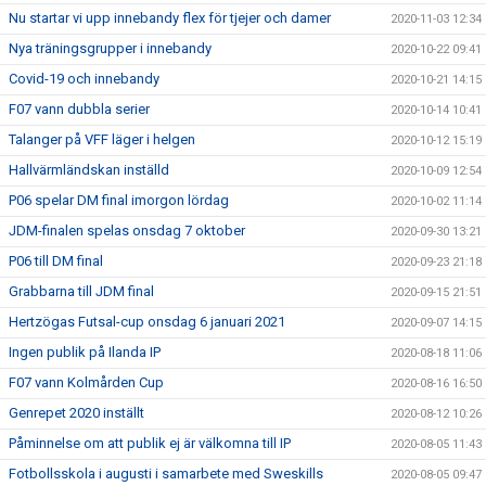
Nu startar vi upp innebandy flex för tjejer och damer
2020-11-03 12:34
Nya träningsgrupper i innebandy
2020-10-22 09:41
Covid-19 och innebandy
2020-10-21 14:15
F07 vann dubbla serier
2020-10-14 10:41
Talanger på VFF läger i helgen
2020-10-12 15:19
Hallvärmländskan inställd
2020-10-09 12:54
P06 spelar DM final imorgon lördag
2020-10-02 11:14
JDM-finalen spelas onsdag 7 oktober
2020-09-30 13:21
P06 till DM final
2020-09-23 21:18
Grabbarna till JDM final
2020-09-15 21:51
Hertzögas Futsal-cup onsdag 6 januari 2021
2020-09-07 14:15
Ingen publik på Ilanda IP
2020-08-18 11:06
F07 vann Kolmården Cup
2020-08-16 16:50
Genrepet 2020 inställt
2020-08-12 10:26
Påminnelse om att publik ej är välkomna till IP
2020-08-05 11:43
Fotbollsskola i augusti i samarbete med Sweskills
2020-08-05 09:47