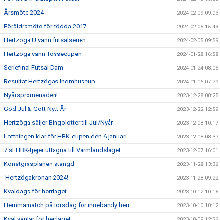
Årsmöte 2024
2024-02-09 09:03
Föräldramöte för födda 2017
2024-02-05 15:43
Hertzöga U vann futsalserien
2024-02-05 09:59
Hertzöga vann Tössecupen
2024-01-28 16:58
Seriefinal Futsal Dam
2024-01-24 08:05
Resultat Hertzögas Inomhuscup
2024-01-06 07:29
Nyårspromenaden!
2023-12-28 08:25
God Jul & Gott Nytt År
2023-12-22 12:59
Hertzöga säljer Bingolotter till Jul/Nyår
2023-12-08 10:17
Lottningen klar för HBK-cupen den 6 januari
2023-12-08 08:37
7 st HBK-tjejer uttagna till Värmlandslaget
2023-12-07 16:01
Konstgräsplanen stängd
2023-11-28 13:36
Hertzögakronan 2024!
2023-11-28 09:22
Kvaldags för herrlaget
2023-10-12 10:15
Hemmamatch på torsdag för innebandy herr
2023-10-10 10:12
Kval väntar för herrlaget
2023-10-09 12:26