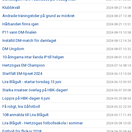
Klubbkväll
2024-08-27 14:08
Ändrade träningstider på grund av mörkret
2024-08-27 13:38
Hårbanden finns igen
2024-08-21 13:51
P11 vann DM-finalen
2024-08-19 10:58
Inställd DM-match för damlaget
2024-08-12 14:24
DM Ungdom
2024-08-07 10:32
10-åringarna intar Ilanda IP till helgen
2024-08-01 13:23
Hertzögas EM Champion
2024-07-16 08:14
Startfält EM-tipset 2024
2024-06-13 13:04
Lira Blågult - startar torsdag 13 juni
2024-06-10 09:59
Starka insatser överlag på HBK-dagen!
2024-06-07 09:08
Loppis på HBK-dagen 6 juni
2024-05-29 08:54
Få roligt, lira Gåfotboll
2024-05-22 22:59
108 anmälda till Lira Blågult
2024-05-17 11:49
Lira Blågult - Hertzögas fotbollsskola i sommar
2024-05-08 10:00
Fotboll för flickor 2018
2024-04-30 08:44