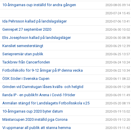
10-åringarnas cup inställd för andra gången
2020-08-05 09:14
2020-07-24 15:45
Ida Pehrsson kallad på landslagsläger
2020-07-06 13:41
Genrepet 27 september 2020
2020-06-30 10:02
Elis Josephson kallad på landslagsläger
2020-06-30 08:38
Kansliet semesterstängt
2020-06-29 12:39
Seriepremiär utan publik
2020-06-25 13:57
Tackbrev från Cancerfonden
2020-06-24 10:24
Fotbollskollo för 9-12 åringar på IP denna vecka
2020-06-22 10:34
ÖSK Söder i Svenska Cupen
2020-06-11 08:22
Grinden vid Damstugan låses kvälls- och helgtid
2020-06-09 12:58
Ilanda IP - en publikfri Arena i Covid-19 tider
2020-06-09 11:49
Anmälan stängd för Landslagets Fotbollsskola v.25
2020-05-20 08:19
10-åringarnas cup 2020 byter datum
2020-05-19 15:02
Mästarcupen 2020 inställd pga Corona
2020-05-19 12:20
Vi uppmanar all publik att stanna hemma
2020-05-19 11:42