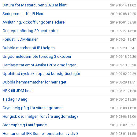
Datum för Mästarcupen 2020 är klart
2019-10-14 11:02
Seriepremiär för IB Herr
2019-10-08 10:25
Avslutning/kickoff ungdomsledare
2019-10-01 09:50
Genrepet söndag 29 september
2019-09-27 14:28
Förlust i JDM-finalen
2019-09-24 15:47
Dubbla matcher på IP i helgen
2019-09-20 08:41
Ungdomsledarmöte torsdag 3 oktober
2019-09-18 09:36
Herrlaget tar emot Arvika i 20:e omgången
2019-09-13 08:20
Upphittad nyckelknippa på konstgräset igår
2019-09-02 09:29
Dubbla hemmamatcher för herrlaget
2019-08-29 11:51
HBK till JDM final
2019-08-21 21:28
Tisdag 13 aug
2019-08-12 12:20
Grym helg på g för våra ungdomar
2019-08-08 11:28
Hur gick det i helgen för våra ungdomslag?
2019-08-06 13:06
Stor cuphelg i antågande
2019-08-02 08:51
Herr tar emot IFK Sunne i omstarten av div 3
2019-08-01 11:58