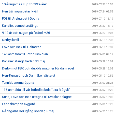
10-åringarnas cup för 39:e året
2019-07-31 15:55
Herr träningsspelar ikväll
2019-07-24 08:53
F03 till A-slutspel i Gothia
2019-07-17 15:19
Kansliet semesterstängt
2019-06-20 15:19
9-12 år och sugen på fotboll v.26
2019-06-20 13:08
Derby ikväll
2019-06-19 10:38
Love och Isak till Halmstad
2019-06-18 13:37
146 anmälda till Fotbollsskolan!
2019-06-05 09:12
Kansliet stängt fredag 31 maj
2019-05-29 16:02
Derby mot FBK och dubbla matcher för damlaget
2019-05-29 16:02
Herr-Kungsör och Dam åker västerut
2019-05-17 10:52
Tennisbanorna öppna
2019-05-07 21:24
135 anmälda till vår fotbollsskola "Lira Blågult"
2019-05-02 16:22
Stina, Love och Isac uttagna till Svealandslägret
2019-05-02 15:03
Landskampen avgjord
2019-05-01 18:20
6-åringarna kör igång söndag 5 maj
2019-04-25 10:26