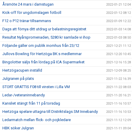
Årsmöte 24 mars i damstugan
2022-01-21 12:04
Kick-off för ungdomslagen fotboll
2022-01-12 08:12
F12 o P12 tränar tillsammans
2022-01-09 12:22
Dags att förnya ditt utdrag ur belastningsregistret
2022-01-03 14:08
Resultat Nyårspromenaden, 5280 kr samlade vi ihop
2022-01-03 08:50
Följande gäller om publik inomhus från 23/12
2021-12-21 11:12
Jullovs Bowling för Hertzöga BK:s medlemmar
2021-12-20 10:45
Bingolotter säljs från lördag på ICA Supermarket
2021-12-16 15:28
Hertzögacupen inställd
2021-12-09 08:25
Julgranen på plats
2021-11-22 16:39
STORT GRATTIS F08 till vinsten i Lilla VM
2021-11-22 08:03
Ledar-/veteraninnebandy
2021-11-20 16:21
Kansliet stängt från 11 på torsdag
2021-11-16 10:57
Hertzöga spelare uttagna till Distriktslags SM Innebandy
2021-11-16 10:53
Ledarmatch mellan flick- och pojkledare
2021-11-12 12:09
HBK söker Julgran
2021-11-11 09:04