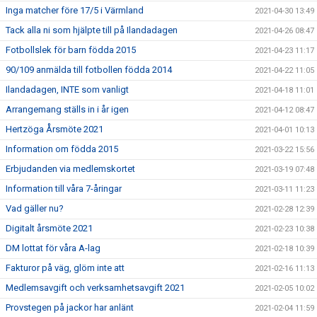
Inga matcher före 17/5 i Värmland
2021-04-30 13:49
Tack alla ni som hjälpte till på Ilandadagen
2021-04-26 08:47
Fotbollslek för barn födda 2015
2021-04-23 11:17
90/109 anmälda till fotbollen födda 2014
2021-04-22 11:05
Ilandadagen, INTE som vanligt
2021-04-18 11:01
Arrangemang ställs in i år igen
2021-04-12 08:47
Hertzöga Årsmöte 2021
2021-04-01 10:13
Information om födda 2015
2021-03-22 15:56
Erbjudanden via medlemskortet
2021-03-19 07:48
Information till våra 7-åringar
2021-03-11 11:23
Vad gäller nu?
2021-02-28 12:39
Digitalt årsmöte 2021
2021-02-23 10:38
DM lottat för våra A-lag
2021-02-18 10:39
Fakturor på väg, glöm inte att
2021-02-16 11:13
Medlemsavgift och verksamhetsavgift 2021
2021-02-05 10:02
Provstegen på jackor har anlänt
2021-02-04 11:59