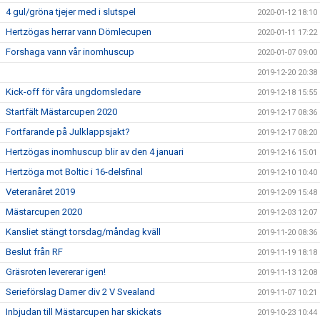
4 gul/gröna tjejer med i slutspel
2020-01-12 18:10
Hertzögas herrar vann Dömlecupen
2020-01-11 17:22
Forshaga vann vår inomhuscup
2020-01-07 09:00
2019-12-20 20:38
Kick-off för våra ungdomsledare
2019-12-18 15:55
Startfält Mästarcupen 2020
2019-12-17 08:36
Fortfarande på Julklappsjakt?
2019-12-17 08:20
Hertzögas inomhuscup blir av den 4 januari
2019-12-16 15:01
Hertzöga mot Boltic i 16-delsfinal
2019-12-10 10:40
Veteranåret 2019
2019-12-09 15:48
Mästarcupen 2020
2019-12-03 12:07
Kansliet stängt torsdag/måndag kväll
2019-11-20 08:36
Beslut från RF
2019-11-19 18:18
Gräsroten levererar igen!
2019-11-13 12:08
Serieförslag Damer div 2 V Svealand
2019-11-07 10:21
Inbjudan till Mästarcupen har skickats
2019-10-23 10:44