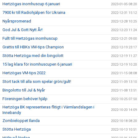
Hertzögas inomhuscup 6 januari
2023-01-05 08:20
7900 kr till Radiohjälpen för Ukraina
2022-12-31 15:12
Nyårspromenad
2022-12-28 10:25
God Jul & Gott Nytt År!
2022-12-23 11:24
Fullt till Hertzögas inomhuscup
2022-12-21 09:00
Grattis till HBKs VM-tips Champion
2022-12-19 23:17
Stötta Hertzöga med din bingolott
2022-12-19 11:27
15 lag klara för inomhuscupen 6 januari
2022-12-19 10:20
Hertzögas VM-tips 2022
2022-11-15 08:08
Stort tack till alla som spelar grön/gult!
2022-11-09 13:10
Bingolotto till Jul & Nyår
2022-11-08 13:51
Föreningen behöver hjälp
2022-10-25 07:50
Hertzöga BK representeras flitigt i Värmlandslagen i
2022-10-20 14:09
Innebandy
Zombieloppet Ilanda
2022-10-18 08:20
Stötta Hertzöga
2022-10-13 10:51
Hjälp på lördag