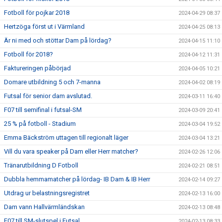
Fotboll för pojkar 2018
2024-04-29 08:37
Hertzöga först ut i Värmland
2024-04-25 08:13
Är ni med och stöttar Dam på lördag?
2024-04-15 11:10
Fotboll för 2018?
2024-04-12 11:31
Faktureringen påbörjad
2024-04-05 10:21
Domare utbildning 5 och 7-manna
2024-04-02 08:19
Futsal för senior dam avslutad.
2024-03-11 16:40
F07 till semifinal i futsal-SM
2024-03-09 20:41
25 % på fotboll - Stadium
2024-03-04 19:52
Emma Bäckström uttagen till regionalt läger
2024-03-04 13:21
Vill du vara speaker på Dam eller Herr matcher?
2024-02-26 12:06
Tränarutbildning D Fotboll
2024-02-21 08:51
Dubbla hemmamatcher på lördag- IB Dam & IB Herr
2024-02-14 09:27
Utdrag ur belastningsregistret
2024-02-13 16:00
Dam vann Hallvärmländskan
2024-02-13 08:48
F07 till SM-slutspel i Futsal
2024-02-13 08:33