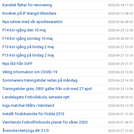
Kansliet flyttar för renovering
2020-05-18 17:53
Kiosken på IP stängd tillsvidare
2020-05-12 08:23
Nya rutiner med vår sportleverantör
2020-05-06 08:53
P14 kör igång den 10 maj
2020-04-29 12:28
F14 kör igång söndag 10 maj
2020-04-28 09:15
F13 kör igång på lördag 2 maj
2020-04-27 10:55
P13 kör igång på lördag 2 maj
2020-04-27 10:16
Nya råd från SvFF
2020-04-24 21:51
Viktig information om COVID-19
2020-04-24 10:50
Sommarens träningstider redan på måndag
2020-04-23 14:39
Träningstider gräs, OBS! gäller från och med 27 april
2020-04-23 10:08
Landslagets Fotbollskola, senaste nytt
2020-04-08 09:52
Inga matcher tillåts i Värmland
2020-04-03 12:39
Inställt föräldramöte för födda 2013
2020-04-01 15:49
Värmlands Fotbollförbunds planer för våren 2020
2020-04-01 08:37
Årsmöte Hertzöga BK 31/3
2020-03-27 10:40