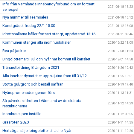
Info från Värmlands Innebandyförbund om ev fortsatt
2021-01-18 15:23
seriespel
Nya nummer till Teamsales
2021-01-18 15:12
Konstgräset fredag 22/1 15:00
2021-01-12 13:08
Idrottshallarna håller fortsatt stängt, uppdaterad 13:16
2021-01-11 09:46
Kommunen stänger alla inomhuslokaler
2020-12-22 11:05
Rea på jackor
2020-12-08 11:24
Bingolotterna till jul och nyår har kommit till kansliet
2020-12-01 14:58
Tränarutbildning B Ungdom 2021
2020-11-26 12:42
Alla innebandymatcher uppskjutna fram till 31/12
2020-11-25 13:51
Stötta gul/grönt och beställ saffran
2020-11-19 17:40
Nyårspromenaden genomförs
2020-11-13 11:31
Så påverkas idrotten i Värmland av de skärpta
2020-11-12 14:23
restriktionerna
Inomhuscupen inställd
2020-11-12 09:55
Gräsroten 2020
2020-11-11 14:35
Hertzöga säljer bingolotter till Jul o Nyår
2020-11-11 10:26