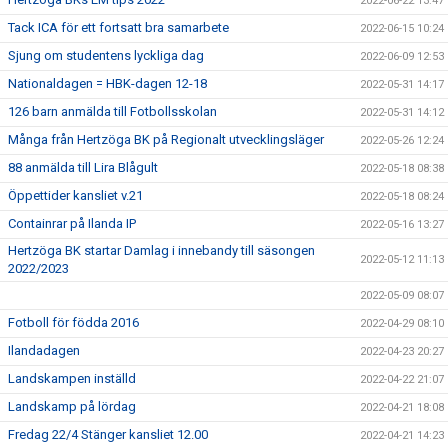
2022-06-22 13:47
Tack ICA för ett fortsatt bra samarbete
2022-06-15 10:24
Sjung om studentens lyckliga dag
2022-06-09 12:53
Nationaldagen = HBK-dagen 12-18
2022-05-31 14:17
126 barn anmälda till Fotbollsskolan
2022-05-31 14:12
Många från Hertzöga BK på Regionalt utvecklingsläger
2022-05-26 12:24
88 anmälda till Lira Blågult
2022-05-18 08:38
Öppettider kansliet v.21
2022-05-18 08:24
Containrar på Ilanda IP
2022-05-16 13:27
Hertzöga BK startar Damlag i innebandy till säsongen
2022-05-12 11:13
2022/2023
2022-05-09 08:07
Fotboll för födda 2016
2022-04-29 08:10
Ilandadagen
2022-04-23 20:27
Landskampen inställd
2022-04-22 21:07
Landskamp på lördag
2022-04-21 18:08
Fredag 22/4 Stänger kansliet 12.00
2022-04-21 14:23