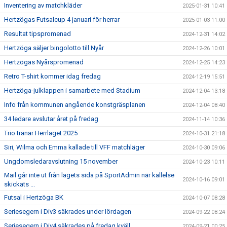
Inventering av matchkläder
2025-01-31 10:41
Hertzögas Futsalcup 4 januari för herrar
2025-01-03 11:00
Resultat tipspromenad
2024-12-31 14:02
Hertzöga säljer bingolotto till Nyår
2024-12-26 10:01
Hertzögas Nyårspromenad
2024-12-25 14:23
Retro T-shirt kommer idag fredag
2024-12-19 15:51
Hertzöga-julklappen i samarbete med Stadium
2024-12-04 13:18
Info från kommunen angående konstgräsplanen
2024-12-04 08:40
34 ledare avslutar året på fredag
2024-11-14 10:36
Trio tränar Herrlaget 2025
2024-10-31 21:18
Siri, Wilma och Emma kallade till VFF matchläger
2024-10-30 09:06
Ungdomsledaravslutning 15 november
2024-10-23 10:11
Mail går inte ut från lagets sida på SportAdmin när kallelse
2024-10-16 09:01
skickats ...
Futsal i Hertzöga BK
2024-10-07 08:28
Seriesegern i Div3 säkrades under lördagen
2024-09-22 08:24
Seriesegern i Div4 säkrades på fredag kväll
2024-09-21 00:25