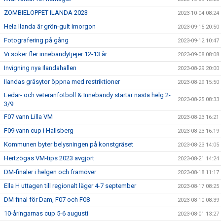
ZOMBIELOPPET ILANDA 2023
2023-10-04 08:24
Hela Ilanda är grön-gult imorgon
2023-09-15 20:50
Fotografering på gång
2023-09-12 10:47
Vi söker fler innebandytjejer 12-13 år
2023-09-08 08:08
Invigning nya Ilandahallen
2023-08-29 20:00
Ilandas gräsytor öppna med restriktioner
2023-08-29 15:50
Ledar- och veteranfotboll & Innebandy startar nästa helg 2-
2023-08-25 08:33
3/9
F07 vann Lilla VM
2023-08-23 16:21
F09 vann cup i Hallsberg
2023-08-23 16:19
Kommunen byter belysningen på konstgräset
2023-08-23 14:05
Hertzögas VM-tips 2023 avgjort
2023-08-21 14:24
DM-finaler i helgen och framöver
2023-08-18 11:17
Ella H uttagen till regionalt läger 4-7 september
2023-08-17 08:25
DM-final för Dam, F07 och F08
2023-08-10 08:39
10-åringarnas cup 5-6 augusti
2023-08-01 13:27