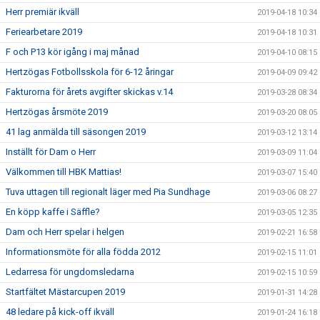
Herr premiär ikväll
2019-04-18 10:34
Feriearbetare 2019
2019-04-18 10:31
F och P13 kör igång i maj månad
2019-04-10 08:15
Hertzögas Fotbollsskola för 6-12 åringar
2019-04-09 09:42
Fakturorna för årets avgifter skickas v.14
2019-03-28 08:34
Hertzögas årsmöte 2019
2019-03-20 08:05
41 lag anmälda till säsongen 2019
2019-03-12 13:14
Inställt för Dam o Herr
2019-03-09 11:04
Välkommen till HBK Mattias!
2019-03-07 15:40
Tuva uttagen till regionalt läger med Pia Sundhage
2019-03-06 08:27
En köpp kaffe i Säffle?
2019-03-05 12:35
Dam och Herr spelar i helgen
2019-02-21 16:58
Informationsmöte för alla födda 2012
2019-02-15 11:01
Ledarresa för ungdomsledarna
2019-02-15 10:59
Startfältet Mästarcupen 2019
2019-01-31 14:28
48 ledare på kick-off ikväll
2019-01-24 16:18