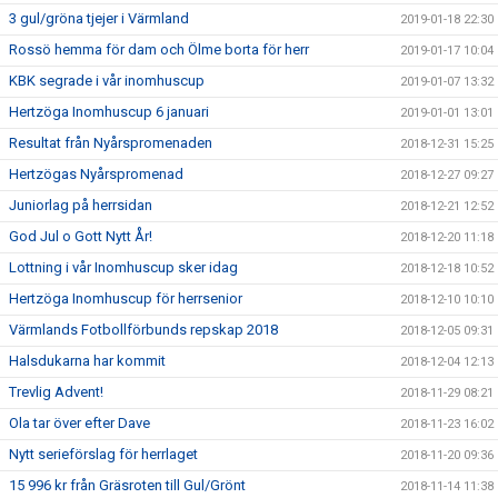
3 gul/gröna tjejer i Värmland
2019-01-18 22:30
Rossö hemma för dam och Ölme borta för herr
2019-01-17 10:04
KBK segrade i vår inomhuscup
2019-01-07 13:32
Hertzöga Inomhuscup 6 januari
2019-01-01 13:01
Resultat från Nyårspromenaden
2018-12-31 15:25
Hertzögas Nyårspromenad
2018-12-27 09:27
Juniorlag på herrsidan
2018-12-21 12:52
God Jul o Gott Nytt År!
2018-12-20 11:18
Lottning i vår Inomhuscup sker idag
2018-12-18 10:52
Hertzöga Inomhuscup för herrsenior
2018-12-10 10:10
Värmlands Fotbollförbunds repskap 2018
2018-12-05 09:31
Halsdukarna har kommit
2018-12-04 12:13
Trevlig Advent!
2018-11-29 08:21
Ola tar över efter Dave
2018-11-23 16:02
Nytt serieförslag för herrlaget
2018-11-20 09:36
15 996 kr från Gräsroten till Gul/Grönt
2018-11-14 11:38