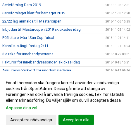
Serieförslag Dam 2019
2018-11-08 12:31
Serieförslaget klart för herrlaget 2019
2018-11-08 12:28
22/22 lag anmälda till Mästarcupen
2018-11-06 15:25
Inbjudan till Mästarcupen 2019 skickades idag
2018-11-05 14:02
F05 etta o tvåa i Sun Cup futsal
2018-11-04 14:11
Kansliet stängt fredag 2/11
2018-11-01 14:24
3:e raka för innebandyherrarna
2018-10-22 08:31
Fakturor för innebandysäsongen skickas idag
2018-10-15 15:21
Avslutning/Kick-off för ungdomsledarna
2018-10-12 09:56
Emma uttagen till regionalt läger med Pia Sundhage
2018-10-08 14:27
För att hemsidan ska fungera korrekt använder vi nödvändiga
Herrlaget kvar i div 3
2018-10-07 21:04
cookies från SportAdmin. Dessa går inte att stänga av.
Föreningen kan också använda frivilliga cookies, t.ex. för statistik
Serieavslutning för herrlaget i Åmål
2018-10-04 15:27
eller marknadsföring. Du väljer själv om du vill acceptera dessa.
Damerna fixade det, Div 1 2019
2018-09-29 18:25
Anpassa dina val
Go seger för Herrarna
2018-09-28 22:23
Herrlaget behöver ert stöd ikväll
Acceptera nödvändiga
Acceptera alla
2018-09-28 08:58
3 poäng för herrarna
2018-09-21 10:12