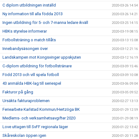
C diplom utbildningen inställd
2020-03-26 14:54
Ny information till alla födda 2013
2020-03-26 14:21
Ingen utbildning för 5- och 7-manna ledare ikväll
2020-03-25 14:15
HBKs styrelse informerar
2020-03-19 08:15
Fotbollsträning o match tillåts
2020-03-13 15:08
Innebandysäsongen över
2020-03-12 21:16
Landskampen mot Kongsvinger uppskjuten
2020-03-12 16:19
C-diplom utbildning för fotbollstränare
2020-03-09 15:46
Född 2013 och vill spela fotboll
2020-03-09 10:08
43 anmälda HBK-lag till seriespel
2020-03-06 09:04
Fakturor på gång
2020-03-05 09:52
Ursäkta fakturaproblemen
2020-02-27 13:13
Feriearbete Karlstad Kommun/Hertzöga BK
2020-01-29 12:59
Medlems- och verksamhetsavgifter 2020
2020-01-29 08:19
Love uttagen till SvFF regionala läger
2020-01-22 13:42
Skåreskolan öppen igen
2020-01-20 11:28