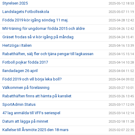
Styrelsen 2025
2025-05-12 18:53
Landslagets Fotbollsskola
2025-05-07 11:19
Födda 2019 kör igång söndag 11 maj.
2025-04-28 12:42
MV-träning för ungdomar födda 2015 och äldre
2025-04-26 12:42
Gräset frodas så vi kör igång på måndag
2025-04-24 15:41
Hertzöga i Italien
2025-04-16 13:39
Rabatthäften, sälj fler och tjäna pengar till lagkassan
2025-04-15 15:14
Fotboll pojkar födda 2017
2025-04-14 10:28
Ilandadagen 26 april
2025-04-04 11:52
Född 2019 och vill börja leka boll?
2025-04-04 09:02
Välkommen på föreläsning
2025-03-27 10:01
Rabatthäften finns att hämta på kansliet
2025-03-26 13:45
SportAdmin Status
2025-03-17 12:09
47 lag anmälda till VFFs seriespel
2025-03-14 12:14
Datum att lägga på minnet
2025-02-18 11:28
Kallelse till Årsmöte 2025 den 18 mars
2025-02-07 22:35