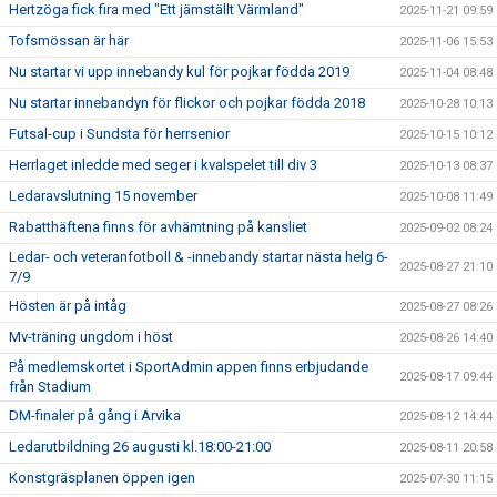
Hertzöga fick fira med "Ett jämställt Värmland"
2025-11-21 09:59
Tofsmössan är här
2025-11-06 15:53
Nu startar vi upp innebandy kul för pojkar födda 2019
2025-11-04 08:48
Nu startar innebandyn för flickor och pojkar födda 2018
2025-10-28 10:13
Futsal-cup i Sundsta för herrsenior
2025-10-15 10:12
Herrlaget inledde med seger i kvalspelet till div 3
2025-10-13 08:37
Ledaravslutning 15 november
2025-10-08 11:49
Rabatthäftena finns för avhämtning på kansliet
2025-09-02 08:24
Ledar- och veteranfotboll & -innebandy startar nästa helg 6-
2025-08-27 21:10
7/9
Hösten är på intåg
2025-08-27 08:26
Mv-träning ungdom i höst
2025-08-26 14:40
På medlemskortet i SportAdmin appen finns erbjudande
2025-08-17 09:44
från Stadium
DM-finaler på gång i Arvika
2025-08-12 14:44
Ledarutbildning 26 augusti kl.18:00-21:00
2025-08-11 20:58
Konstgräsplanen öppen igen
2025-07-30 11:15