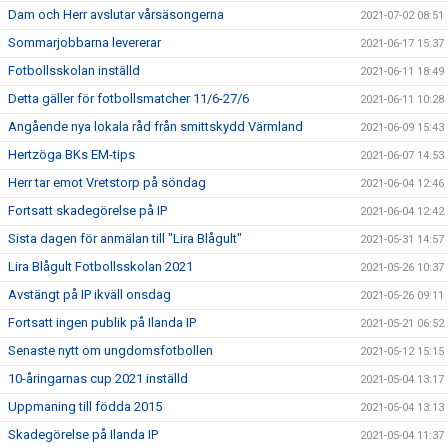
Dam och Herr avslutar vårsäsongerna
2021-07-02 08:51
Sommarjobbarna levererar
2021-06-17 15:37
Fotbollsskolan inställd
2021-06-11 18:49
Detta gäller för fotbollsmatcher 11/6-27/6
2021-06-11 10:28
Angående nya lokala råd från smittskydd Värmland
2021-06-09 15:43
Hertzöga BKs EM-tips
2021-06-07 14:53
Herr tar emot Vretstorp på söndag
2021-06-04 12:46
Fortsatt skadegörelse på IP
2021-06-04 12:42
Sista dagen för anmälan till "Lira Blågult"
2021-05-31 14:57
Lira Blågult Fotbollsskolan 2021
2021-05-26 10:37
Avstängt på IP ikväll onsdag
2021-05-26 09:11
Fortsatt ingen publik på Ilanda IP
2021-05-21 06:52
Senaste nytt om ungdomsfotbollen
2021-05-12 15:15
10-åringarnas cup 2021 inställd
2021-05-04 13:17
Uppmaning till födda 2015
2021-05-04 13:13
Skadegörelse på Ilanda IP
2021-05-04 11:37