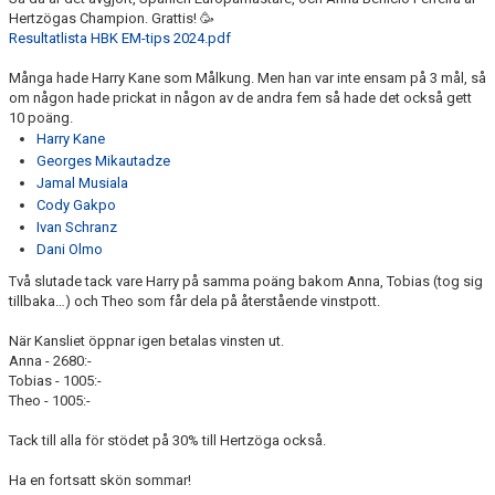
FRISPARKEN
Hertzögas Champion. Grattis! 🥳
Resultatlista HBK EM-tips 2024.pdf
BLI MEDLEM
Många hade Harry Kane som Målkung. Men han var inte ensam på 3 mål, så
om någon hade prickat in någon av de andra fem så hade det också gett
MATCHER
10 poäng.
Harry Kane
KONTAKTER & LAG
Georges Mikautadze
Jamal Musiala
Cody Gakpo
FÖRENINGSDOKUMENT_GAMLA
Ivan Schranz
Dani Olmo
SPONSORER
Två slutade tack vare Harry på samma poäng bakom Anna, Tobias (tog sig
tillbaka…) och Theo som får dela på återstående vinstpott.
FÖRENINGSDOKUMENT
När Kansliet öppnar igen betalas vinsten ut.
Anna - 2680:-
Tobias - 1005:-
Theo - 1005:-
Tack till alla för stödet på 30% till Hertzöga också.
Ha en fortsatt skön sommar!