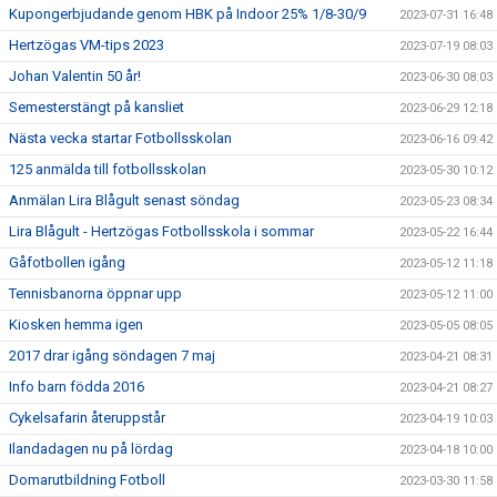
Kupongerbjudande genom HBK på Indoor 25% 1/8-30/9
2023-07-31 16:48
Hertzögas VM-tips 2023
2023-07-19 08:03
Johan Valentin 50 år!
2023-06-30 08:03
Semesterstängt på kansliet
2023-06-29 12:18
Nästa vecka startar Fotbollsskolan
2023-06-16 09:42
125 anmälda till fotbollsskolan
2023-05-30 10:12
Anmälan Lira Blågult senast söndag
2023-05-23 08:34
Lira Blågult - Hertzögas Fotbollsskola i sommar
2023-05-22 16:44
Gåfotbollen igång
2023-05-12 11:18
Tennisbanorna öppnar upp
2023-05-12 11:00
Kiosken hemma igen
2023-05-05 08:05
2017 drar igång söndagen 7 maj
2023-04-21 08:31
Info barn födda 2016
2023-04-21 08:27
Cykelsafarin återuppstår
2023-04-19 10:03
Ilandadagen nu på lördag
2023-04-18 10:00
Domarutbildning Fotboll
2023-03-30 11:58