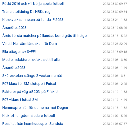
Född 2016 och vill börja spela fotboll
2023-03-30 09:57
Tränarutbildning D i HBKs regi
2023-03-30 09:54
Kioskverksamheten på Ilanda IP 2023
2023-03-24 11:33
Årsmötet 2023
2023-03-17 08:26
Årets första matcher på Ilandas konstgräs till helgen
2023-03-15 15:22
Vinst I Hallvärmländskan för Dam
2023-02-26 22:09
Ella uttagen av SvFF!
2023-02-18 09:18
Medlemsfakturor skickas ut till alla
2023-02-08 13:30
Årsmöte 2023
2023-02-08 11:49
Skåreskolan stängd 2 veckor framåt
2023-02-06 13:31
F07 klara för SM-slutspel i Futsal
2023-02-06 12:25
Fakturor på väg ut! 20% på Friskis!
2023-01-19 11:33
F07 vidare i futsal-SM
2023-01-17 14:49
Hemmapremiär för damerna mot Degen
2023-01-13 11:32
Kick-off ungdomsledare fotboll
2023-01-07 15:26
Resultat från Inomhuscupen Sundsta
2023-01-06 07:57