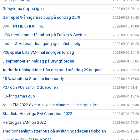
2022-10-06 15:56
Gräsytorna öppna igen
2022-09-26 08:14
Genrepet 9-åringarnas cup på söndag 25/9
2022-09-23 11:43
DM Herr HBK - IFKF 1-2
2022-09-13 11:08
HBK medlemmar får rabatt på Friskis & Svettis
2022-09-09 15:34
Ledar- & Veteran drar igång igen nästa helg
2022-09-09 10:23
P06 spelar Lilla VM-final imorgon lördag
2022-09-02 11:15
3 september en heldag på Bryngfjorden
2022-09-01 07:04
Ändrade träningstider från och med måndag 29 augusti
2022-08-23 09:23
25 % rabatt på Stadium Innebandy
2022-08-18 17:03
P07 och P09 var till Oddebollen
2022-08-10 08:41
10-åringarnas cup
2022-08-04 13:16
Nu är EM 2022 över och vi har vinnare i Hertzögas tips
2022-08-04 09:40
Startlista Hertzöga EM-Champion 2022
2022-07-06 07:28
Hertzögas EM-tips 2022
2022-06-27 07:34
Traditionsenligt vattenbus på avslutningsdagen i f-skolan
2022-06-22 15:46
Hertzöga BKs EM tips 2022