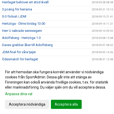
Herrlaget behöver ert stöd ikväll
2018-09-28 08:58
3 poäng för herrarna
2018-09-21 10:12
0-3 förlust i JDM
2018-09-19 21:41
Hertzöga - Ölme lördag 13.00
2018-09-14 11:21
Herr U säkrade seriesegern
2018-09-10 09:55
Adolfsberg - Hertzöga 1-3
2018-09-08 13:48
Daves grabbar åker till Adolfsberg
2018-09-07 08:42
JDM-final för våra tjejer
2018-09-05 14:56
Ödesmatch för herrlaget
2018-08-31 12:48
Pontus Johansson och Maria Busk inspirerar
2018-08-28 12:22
För att hemsidan ska fungera korrekt använder vi nödvändiga
Utlottade priser från Målkronan
2018-08-20 08:33
cookies från SportAdmin. Dessa går inte att stänga av.
Tung förlust för herrlaget mot FF
2018-08-18 15:00
Föreningen kan också använda frivilliga cookies, t.ex. för statistik
eller marknadsföring. Du väljer själv om du vill acceptera dessa.
Hertzögakronan Lördag 18/8
2018-08-13 09:19
Anpassa dina val
Seger 2-1 mot Bosna 92
2018-08-09 11:29
Mv utbildning flyttad
2018-08-07 17:34
Acceptera nödvändiga
Acceptera alla
10-åringarnas Cup 2018
2018-08-07 08:50