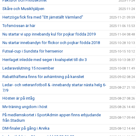
Fakturor och Fritidskortet
2025-11-24
Skåre och Musikhjälpen
2025-11-24
Hertzöga fick fira med "Ett jämställt Värmland"
2025-11-21 09:59
Tofsmössan är här
2025-11-06 15:53
Nu startar vi upp innebandy kul för pojkar födda 2019
2025-11-04 08:48
Nu startar innebandyn för flickor och pojkar födda 2018
2025-10-28 10:13
Futsal-cup i Sundsta för herrsenior
2025-10-15 10:12
Herrlaget inledde med seger i kvalspelet till div 3
2025-10-13 08:37
Ledaravslutning 15 november
2025-10-08 11:49
Rabatthäftena finns för avhämtning på kansliet
2025-09-02 08:24
Ledar- och veteranfotboll & -innebandy startar nästa helg 6-
2025-08-27 21:10
7/9
Hösten är på intåg
2025-08-27 08:26
Mv-träning ungdom i höst
2025-08-26 14:40
På medlemskortet i SportAdmin appen finns erbjudande
2025-08-17 09:44
från Stadium
DM-finaler på gång i Arvika
2025-08-12 14:44