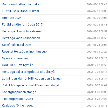
Dam vann Hallvärmländskan
2024-02-13 08:48
F07 till SM-slutspel i Futsal
2024-02-13 08:33
Årsmöte 2024
2024-02-09 09:03
Föräldramöte för födda 2017
2024-02-05 15:43
Hertzöga U vann futsalserien
2024-02-05 09:59
Hertzöga vann Tössecupen
2024-01-28 16:58
Seriefinal Futsal Dam
2024-01-24 08:05
Resultat Hertzögas Inomhuscup
2024-01-06 07:29
Nyårspromenaden!
2023-12-28 08:25
God Jul & Gott Nytt År
2023-12-22 12:59
Hertzöga säljer Bingolotter till Jul/Nyår
2023-12-08 10:17
Lottningen klar för HBK-cupen den 6 januari
2023-12-08 08:37
7 st HBK-tjejer uttagna till Värmlandslaget
2023-12-07 16:01
Konstgräsplanen stängd
2023-11-28 13:36
Hertzögakronan 2024!
2023-11-28 09:22
Kvaldags för herrlaget
2023-10-12 10:15