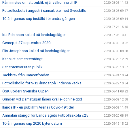
Påminnelse om att publik ej är välkomna till IP
2020-08-05 11:43
Fotbollsskola i augusti i samarbete med Sweskills
2020-08-05 09:47
10-åringarnas cup inställd för andra gången
2020-08-05 09:14
2020-07-24 15:45
Ida Pehrsson kallad på landslagsläger
2020-07-06 13:41
Genrepet 27 september 2020
2020-06-30 10:02
Elis Josephson kallad på landslagsläger
2020-06-30 08:38
Kansliet semesterstängt
2020-06-29 12:39
Seriepremiär utan publik
2020-06-25 13:57
Tackbrev från Cancerfonden
2020-06-24 10:24
Fotbollskollo för 9-12 åringar på IP denna vecka
2020-06-22 10:34
ÖSK Söder i Svenska Cupen
2020-06-11 08:22
Grinden vid Damstugan låses kvälls- och helgtid
2020-06-09 12:58
Ilanda IP - en publikfri Arena i Covid-19 tider
2020-06-09 11:49
Anmälan stängd för Landslagets Fotbollsskola v.25
2020-05-20 08:19
10-åringarnas cup 2020 byter datum
2020-05-19 15:02