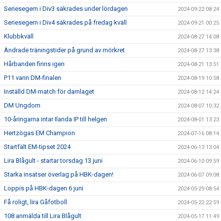
Seriesegern i Div3 säkrades under lördagen
2024-09-22 08:24
Seriesegern i Div4 säkrades på fredag kväll
2024-09-21 00:25
Klubbkväll
2024-08-27 14:08
Ändrade träningstider på grund av mörkret
2024-08-27 13:38
Hårbanden finns igen
2024-08-21 13:51
P11 vann DM-finalen
2024-08-19 10:58
Inställd DM-match för damlaget
2024-08-12 14:24
DM Ungdom
2024-08-07 10:32
10-åringarna intar Ilanda IP till helgen
2024-08-01 13:23
Hertzögas EM Champion
2024-07-16 08:14
Startfält EM-tipset 2024
2024-06-13 13:04
Lira Blågult - startar torsdag 13 juni
2024-06-10 09:59
Starka insatser överlag på HBK-dagen!
2024-06-07 09:08
Loppis på HBK-dagen 6 juni
2024-05-29 08:54
Få roligt, lira Gåfotboll
2024-05-22 22:59
108 anmälda till Lira Blågult
2024-05-17 11:49