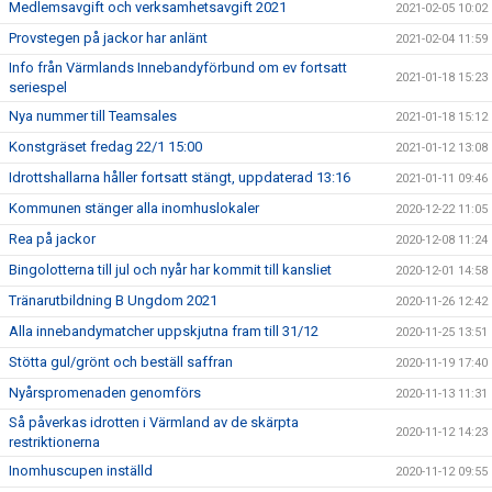
Medlemsavgift och verksamhetsavgift 2021
2021-02-05 10:02
Provstegen på jackor har anlänt
2021-02-04 11:59
Info från Värmlands Innebandyförbund om ev fortsatt
2021-01-18 15:23
seriespel
Nya nummer till Teamsales
2021-01-18 15:12
Konstgräset fredag 22/1 15:00
2021-01-12 13:08
Idrottshallarna håller fortsatt stängt, uppdaterad 13:16
2021-01-11 09:46
Kommunen stänger alla inomhuslokaler
2020-12-22 11:05
Rea på jackor
2020-12-08 11:24
Bingolotterna till jul och nyår har kommit till kansliet
2020-12-01 14:58
Tränarutbildning B Ungdom 2021
2020-11-26 12:42
Alla innebandymatcher uppskjutna fram till 31/12
2020-11-25 13:51
Stötta gul/grönt och beställ saffran
2020-11-19 17:40
Nyårspromenaden genomförs
2020-11-13 11:31
Så påverkas idrotten i Värmland av de skärpta
2020-11-12 14:23
restriktionerna
Inomhuscupen inställd
2020-11-12 09:55