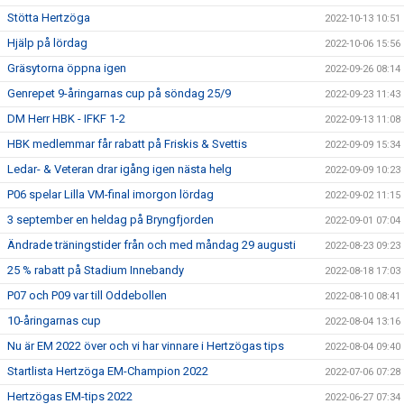
Stötta Hertzöga
2022-10-13 10:51
Hjälp på lördag
2022-10-06 15:56
Gräsytorna öppna igen
2022-09-26 08:14
Genrepet 9-åringarnas cup på söndag 25/9
2022-09-23 11:43
DM Herr HBK - IFKF 1-2
2022-09-13 11:08
HBK medlemmar får rabatt på Friskis & Svettis
2022-09-09 15:34
Ledar- & Veteran drar igång igen nästa helg
2022-09-09 10:23
P06 spelar Lilla VM-final imorgon lördag
2022-09-02 11:15
3 september en heldag på Bryngfjorden
2022-09-01 07:04
Ändrade träningstider från och med måndag 29 augusti
2022-08-23 09:23
25 % rabatt på Stadium Innebandy
2022-08-18 17:03
P07 och P09 var till Oddebollen
2022-08-10 08:41
10-åringarnas cup
2022-08-04 13:16
Nu är EM 2022 över och vi har vinnare i Hertzögas tips
2022-08-04 09:40
Startlista Hertzöga EM-Champion 2022
2022-07-06 07:28
Hertzögas EM-tips 2022
2022-06-27 07:34