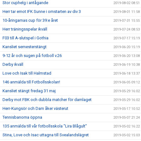
Stor cuphelg i antågande
2019-08-02 08:51
Herr tar emot IFK Sunne i omstarten av div 3
2019-08-01 11:58
10-åringarnas cup för 39:e året
2019-07-31 15:55
Herr träningsspelar ikväll
2019-07-24 08:53
F03 till A-slutspel i Gothia
2019-07-17 15:19
Kansliet semesterstängt
2019-06-20 15:19
9-12 år och sugen på fotboll v.26
2019-06-20 13:08
Derby ikväll
2019-06-19 10:38
Love och Isak till Halmstad
2019-06-18 13:37
146 anmälda till Fotbollsskolan!
2019-06-05 09:12
Kansliet stängt fredag 31 maj
2019-05-29 16:02
Derby mot FBK och dubbla matcher för damlaget
2019-05-29 16:02
Herr-Kungsör och Dam åker västerut
2019-05-17 10:52
Tennisbanorna öppna
2019-05-07 21:24
135 anmälda till vår fotbollsskola "Lira Blågult"
2019-05-02 16:22
Stina, Love och Isac uttagna till Svealandslägret
2019-05-02 15:03