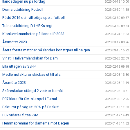
Ilandadagen nu på lördag
2023-04-18 10:00
Domarutbildning Fotboll
2023-03-30 11:58
Född 2016 och vill börja spela fotboll
2023-03-30 09:57
Tränarutbildning D i HBKs regi
2023-03-30 09:54
Kioskverksamheten på Ilanda IP 2023
2023-03-24 11:33
Årsmötet 2023
2023-03-17 08:26
Årets första matcher på Ilandas konstgräs till helgen
2023-03-15 15:22
Vinst I Hallvärmländskan för Dam
2023-02-26 22:09
Ella uttagen av SvFF!
2023-02-18 09:18
Medlemsfakturor skickas ut till alla
2023-02-08 13:30
Årsmöte 2023
2023-02-08 11:49
Skåreskolan stängd 2 veckor framåt
2023-02-06 13:31
F07 klara för SM-slutspel i Futsal
2023-02-06 12:25
Fakturor på väg ut! 20% på Friskis!
2023-01-19 11:33
F07 vidare i futsal-SM
2023-01-17 14:49
Hemmapremiär för damerna mot Degen
2023-01-13 11:32