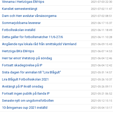
Vinnarna i Hertzögas EM-tips
2021-07-03 22:30
Kansliet semesterstängt
2021-07-02 11:47
Dam och Herr avslutar vårsäsongerna
2021-07-02 08:51
Sommarjobbarna levererar
2021-06-17 15:37
Fotbollsskolan inställd
2021-06-11 18:49
Detta gäller för fotbollsmatcher 11/6-27/6
2021-06-11 10:28
Angående nya lokala råd från smittskydd Värmland
2021-06-09 15:43
Hertzöga BKs EM-tips
2021-06-07 14:53
Herr tar emot Vretstorp på söndag
2021-06-04 12:46
Fortsatt skadegörelse på IP
2021-06-04 12:42
Sista dagen för anmälan till "Lira Blågult"
2021-05-31 14:57
Lira Blågult Fotbollsskolan 2021
2021-05-26 10:37
Avstängt på IP ikväll onsdag
2021-05-26 09:11
Fortsatt ingen publik på Ilanda IP
2021-05-21 06:52
Senaste nytt om ungdomsfotbollen
2021-05-12 15:15
10-åringarnas cup 2021 inställd
2021-05-04 13:17