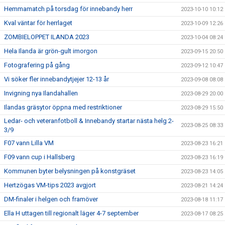
Hemmamatch på torsdag för innebandy herr
2023-10-10 10:12
Kval väntar för herrlaget
2023-10-09 12:26
ZOMBIELOPPET ILANDA 2023
2023-10-04 08:24
Hela Ilanda är grön-gult imorgon
2023-09-15 20:50
Fotografering på gång
2023-09-12 10:47
Vi söker fler innebandytjejer 12-13 år
2023-09-08 08:08
Invigning nya Ilandahallen
2023-08-29 20:00
Ilandas gräsytor öppna med restriktioner
2023-08-29 15:50
Ledar- och veteranfotboll & Innebandy startar nästa helg 2-
2023-08-25 08:33
3/9
F07 vann Lilla VM
2023-08-23 16:21
F09 vann cup i Hallsberg
2023-08-23 16:19
Kommunen byter belysningen på konstgräset
2023-08-23 14:05
Hertzögas VM-tips 2023 avgjort
2023-08-21 14:24
DM-finaler i helgen och framöver
2023-08-18 11:17
Ella H uttagen till regionalt läger 4-7 september
2023-08-17 08:25