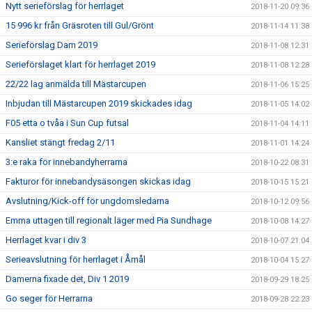
Nytt serieförslag för herrlaget
2018-11-20 09:36
15 996 kr från Gräsroten till Gul/Grönt
2018-11-14 11:38
Serieförslag Dam 2019
2018-11-08 12:31
Serieförslaget klart för herrlaget 2019
2018-11-08 12:28
22/22 lag anmälda till Mästarcupen
2018-11-06 15:25
Inbjudan till Mästarcupen 2019 skickades idag
2018-11-05 14:02
F05 etta o tvåa i Sun Cup futsal
2018-11-04 14:11
Kansliet stängt fredag 2/11
2018-11-01 14:24
3:e raka för innebandyherrarna
2018-10-22 08:31
Fakturor för innebandysäsongen skickas idag
2018-10-15 15:21
Avslutning/Kick-off för ungdomsledarna
2018-10-12 09:56
Emma uttagen till regionalt läger med Pia Sundhage
2018-10-08 14:27
Herrlaget kvar i div 3
2018-10-07 21:04
Serieavslutning för herrlaget i Åmål
2018-10-04 15:27
Damerna fixade det, Div 1 2019
2018-09-29 18:25
Go seger för Herrarna
2018-09-28 22:23