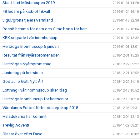
Startfältet Mästarcupen 2019
2019-01-31 14:28
48 ledare på kick-off ikväll
2019-01-24 16:18
3 gul/gröna tjejer i Värmland
2019-01-18 22:30
Rossö hemma för dam och Ölme borta för herr
2019-01-17 10:04
KBK segrade i vår inomhuscup
2019-01-07 13:32
Hertzöga Inomhuscup 6 januari
2019-01-01 13:01
Resultat från Nyårspromenaden
2018-12-31 15:25
Hertzögas Nyårspromenad
2018-12-27 09:27
Juniorlag på herrsidan
2018-12-21 12:52
God Jul o Gott Nytt År!
2018-12-20 11:18
Lottning i vår Inomhuscup sker idag
2018-12-18 10:52
Hertzöga Inomhuscup för herrsenior
2018-12-10 10:10
Värmlands Fotbollförbunds repskap 2018
2018-12-05 09:31
Halsdukarna har kommit
2018-12-04 12:13
Trevlig Advent!
2018-11-29 08:21
Ola tar över efter Dave
2018-11-23 16:02