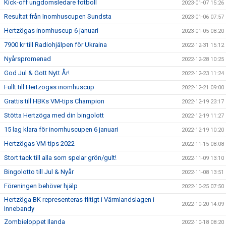
Kick-off ungdomsledare fotboll
2023-01-07 15:26
Resultat från Inomhuscupen Sundsta
2023-01-06 07:57
Hertzögas inomhuscup 6 januari
2023-01-05 08:20
7900 kr till Radiohjälpen för Ukraina
2022-12-31 15:12
Nyårspromenad
2022-12-28 10:25
God Jul & Gott Nytt År!
2022-12-23 11:24
Fullt till Hertzögas inomhuscup
2022-12-21 09:00
Grattis till HBKs VM-tips Champion
2022-12-19 23:17
Stötta Hertzöga med din bingolott
2022-12-19 11:27
15 lag klara för inomhuscupen 6 januari
2022-12-19 10:20
Hertzögas VM-tips 2022
2022-11-15 08:08
Stort tack till alla som spelar grön/gult!
2022-11-09 13:10
Bingolotto till Jul & Nyår
2022-11-08 13:51
Föreningen behöver hjälp
2022-10-25 07:50
Hertzöga BK representeras flitigt i Värmlandslagen i
2022-10-20 14:09
Innebandy
Zombieloppet Ilanda
2022-10-18 08:20