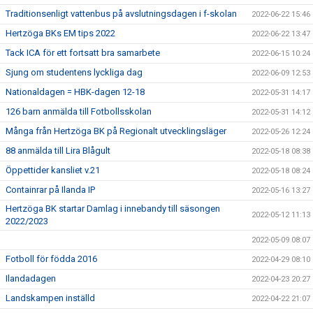
Traditionsenligt vattenbus på avslutningsdagen i f-skolan
2022-06-22 15:46
Hertzöga BKs EM tips 2022
2022-06-22 13:47
Tack ICA för ett fortsatt bra samarbete
2022-06-15 10:24
Sjung om studentens lyckliga dag
2022-06-09 12:53
Nationaldagen = HBK-dagen 12-18
2022-05-31 14:17
126 barn anmälda till Fotbollsskolan
2022-05-31 14:12
Många från Hertzöga BK på Regionalt utvecklingsläger
2022-05-26 12:24
88 anmälda till Lira Blågult
2022-05-18 08:38
Öppettider kansliet v.21
2022-05-18 08:24
Containrar på Ilanda IP
2022-05-16 13:27
Hertzöga BK startar Damlag i innebandy till säsongen
2022-05-12 11:13
2022/2023
2022-05-09 08:07
Fotboll för födda 2016
2022-04-29 08:10
Ilandadagen
2022-04-23 20:27
Landskampen inställd
2022-04-22 21:07