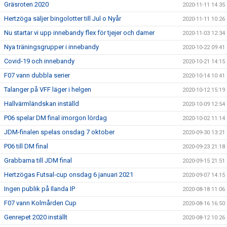
Gräsroten 2020
2020-11-11 14:35
Hertzöga säljer bingolotter till Jul o Nyår
2020-11-11 10:26
Nu startar vi upp innebandy flex för tjejer och damer
2020-11-03 12:34
Nya träningsgrupper i innebandy
2020-10-22 09:41
Covid-19 och innebandy
2020-10-21 14:15
F07 vann dubbla serier
2020-10-14 10:41
Talanger på VFF läger i helgen
2020-10-12 15:19
Hallvärmländskan inställd
2020-10-09 12:54
P06 spelar DM final imorgon lördag
2020-10-02 11:14
JDM-finalen spelas onsdag 7 oktober
2020-09-30 13:21
P06 till DM final
2020-09-23 21:18
Grabbarna till JDM final
2020-09-15 21:51
Hertzögas Futsal-cup onsdag 6 januari 2021
2020-09-07 14:15
Ingen publik på Ilanda IP
2020-08-18 11:06
F07 vann Kolmården Cup
2020-08-16 16:50
Genrepet 2020 inställt
2020-08-12 10:26