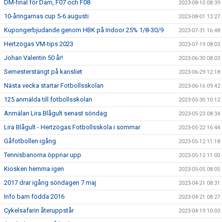
DM-final för Dam, F07 och F08
2023-08-10 08:39
10-åringarnas cup 5-6 augusti
2023-08-01 13:27
Kupongerbjudande genom HBK på Indoor 25% 1/8-30/9
2023-07-31 16:48
Hertzögas VM-tips 2023
2023-07-19 08:03
Johan Valentin 50 år!
2023-06-30 08:03
Semesterstängt på kansliet
2023-06-29 12:18
Nästa vecka startar Fotbollsskolan
2023-06-16 09:42
125 anmälda till fotbollsskolan
2023-05-30 10:12
Anmälan Lira Blågult senast söndag
2023-05-23 08:34
Lira Blågult - Hertzögas Fotbollsskola i sommar
2023-05-22 16:44
Gåfotbollen igång
2023-05-12 11:18
Tennisbanorna öppnar upp
2023-05-12 11:00
Kiosken hemma igen
2023-05-05 08:05
2017 drar igång söndagen 7 maj
2023-04-21 08:31
Info barn födda 2016
2023-04-21 08:27
Cykelsafarin återuppstår
2023-04-19 10:03