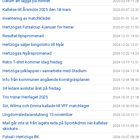
Datum att lägga på minnet
2025-02-18 11:28
Kallelse till Årsmöte 2025 den 18 mars
2025-02-07 22:35
Inventering av matchkläder
2025-01-31 10:41
Hertzögas Futsalcup 4 januari för herrar
2025-01-03 11:00
Resultat tipspromenad
2024-12-31 14:02
Hertzöga säljer bingolotto till Nyår
2024-12-26 10:01
Hertzögas Nyårspromenad
2024-12-25 14:23
Retro T-shirt kommer idag fredag
2024-12-19 15:51
Hertzöga-julklappen i samarbete med Stadium
2024-12-04 13:18
Info från kommunen angående konstgräsplanen
2024-12-04 08:40
34 ledare avslutar året på fredag
2024-11-14 10:36
Trio tränar Herrlaget 2025
2024-10-31 21:18
Siri, Wilma och Emma kallade till VFF matchläger
2024-10-30 09:06
Ungdomsledaravslutning 15 november
2024-10-23 10:11
Mail går inte ut från lagets sida på SportAdmin när kallelse
2024-10-16 09:01
skickats ...
Futsal i Hertzöga BK
2024-10-07 08:28