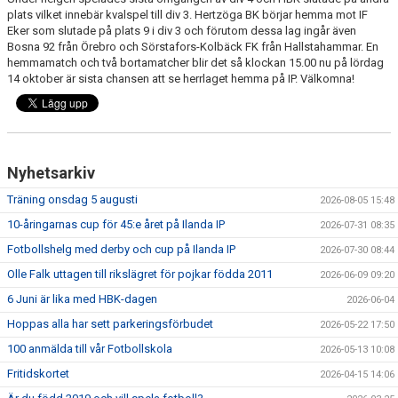
FRISPARKEN
plats vilket innebär kvalspel till div 3. Hertzöga BK börjar hemma mot IF
Eker som slutade på plats 9 i div 3 och förutom dessa lag ingår även
Bosna 92 från Örebro och Sörstafors-Kolbäck FK från Hallstahammar. En
BLI MEDLEM
hemmamatch och två bortamatcher blir det så klockan 15.00 nu på lördag
14 oktober är sista chansen att se herrlaget hemma på IP. Välkomna!
MATCHER
KONTAKTER & LAG
FÖRENINGSDOKUMENT_GAMLA
Nyhetsarkiv
Träning onsdag 5 augusti
2026-08-05 15:48
SPONSORER
10-åringarnas cup för 45:e året på Ilanda IP
2026-07-31 08:35
FÖRENINGSDOKUMENT
Fotbollshelg med derby och cup på Ilanda IP
2026-07-30 08:44
Olle Falk uttagen till rikslägret för pojkar födda 2011
2026-06-09 09:20
6 Juni är lika med HBK-dagen
2026-06-04
Hoppas alla har sett parkeringsförbudet
2026-05-22 17:50
100 anmälda till vår Fotbollskola
2026-05-13 10:08
Fritidskortet
2026-04-15 14:06