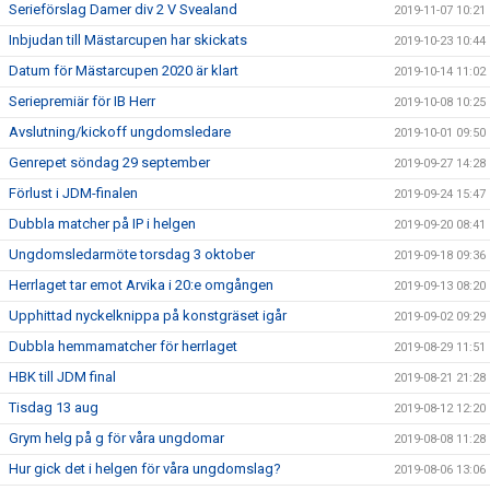
Serieförslag Damer div 2 V Svealand
2019-11-07 10:21
Inbjudan till Mästarcupen har skickats
2019-10-23 10:44
Datum för Mästarcupen 2020 är klart
2019-10-14 11:02
Seriepremiär för IB Herr
2019-10-08 10:25
Avslutning/kickoff ungdomsledare
2019-10-01 09:50
Genrepet söndag 29 september
2019-09-27 14:28
Förlust i JDM-finalen
2019-09-24 15:47
Dubbla matcher på IP i helgen
2019-09-20 08:41
Ungdomsledarmöte torsdag 3 oktober
2019-09-18 09:36
Herrlaget tar emot Arvika i 20:e omgången
2019-09-13 08:20
Upphittad nyckelknippa på konstgräset igår
2019-09-02 09:29
Dubbla hemmamatcher för herrlaget
2019-08-29 11:51
HBK till JDM final
2019-08-21 21:28
Tisdag 13 aug
2019-08-12 12:20
Grym helg på g för våra ungdomar
2019-08-08 11:28
Hur gick det i helgen för våra ungdomslag?
2019-08-06 13:06