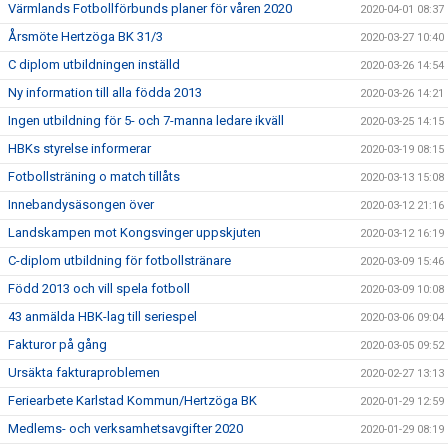
Värmlands Fotbollförbunds planer för våren 2020
2020-04-01 08:37
Årsmöte Hertzöga BK 31/3
2020-03-27 10:40
C diplom utbildningen inställd
2020-03-26 14:54
Ny information till alla födda 2013
2020-03-26 14:21
Ingen utbildning för 5- och 7-manna ledare ikväll
2020-03-25 14:15
HBKs styrelse informerar
2020-03-19 08:15
Fotbollsträning o match tillåts
2020-03-13 15:08
Innebandysäsongen över
2020-03-12 21:16
Landskampen mot Kongsvinger uppskjuten
2020-03-12 16:19
C-diplom utbildning för fotbollstränare
2020-03-09 15:46
Född 2013 och vill spela fotboll
2020-03-09 10:08
43 anmälda HBK-lag till seriespel
2020-03-06 09:04
Fakturor på gång
2020-03-05 09:52
Ursäkta fakturaproblemen
2020-02-27 13:13
Feriearbete Karlstad Kommun/Hertzöga BK
2020-01-29 12:59
Medlems- och verksamhetsavgifter 2020
2020-01-29 08:19