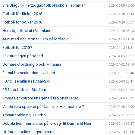
Lira Blågult - Hertzögas fotbollsskola i sommar
2024-05-08 10:00
Fotboll för flickor 2018
2024-04-30 08:44
Fotboll för pojkar 2018
2024-04-29 08:37
Hertzöga först ut i Värmland
2024-04-25 08:13
Är ni med och stöttar Dam på lördag?
2024-04-15 11:10
Fotboll för 2018?
2024-04-12 11:31
Faktureringen påbörjad
2024-04-05 10:21
Domare utbildning 5 och 7-manna
2024-04-02 08:19
Futsal för senior dam avslutad.
2024-03-11 16:40
F07 till semifinal i futsal-SM
2024-03-09 20:41
25 % på fotboll - Stadium
2024-03-04 19:52
Emma Bäckström uttagen till regionalt läger
2024-03-04 13:21
Vill du vara speaker på Dam eller Herr matcher?
2024-02-26 12:06
Tränarutbildning D Fotboll
2024-02-21 08:51
Dubbla hemmamatcher på lördag- IB Dam & IB Herr
2024-02-14 09:27
Utdrag ur belastningsregistret
2024-02-13 16:00