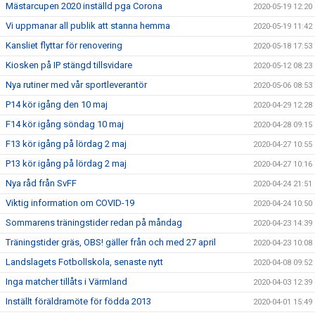
Mästarcupen 2020 inställd pga Corona
2020-05-19 12:20
Vi uppmanar all publik att stanna hemma
2020-05-19 11:42
Kansliet flyttar för renovering
2020-05-18 17:53
Kiosken på IP stängd tillsvidare
2020-05-12 08:23
Nya rutiner med vår sportleverantör
2020-05-06 08:53
P14 kör igång den 10 maj
2020-04-29 12:28
F14 kör igång söndag 10 maj
2020-04-28 09:15
F13 kör igång på lördag 2 maj
2020-04-27 10:55
P13 kör igång på lördag 2 maj
2020-04-27 10:16
Nya råd från SvFF
2020-04-24 21:51
Viktig information om COVID-19
2020-04-24 10:50
Sommarens träningstider redan på måndag
2020-04-23 14:39
Träningstider gräs, OBS! gäller från och med 27 april
2020-04-23 10:08
Landslagets Fotbollskola, senaste nytt
2020-04-08 09:52
Inga matcher tillåts i Värmland
2020-04-03 12:39
Inställt föräldramöte för födda 2013
2020-04-01 15:49