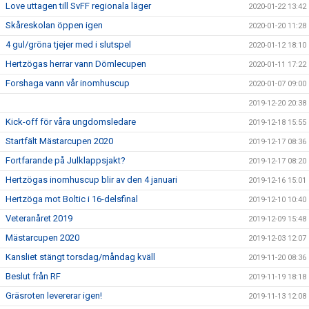
Love uttagen till SvFF regionala läger
2020-01-22 13:42
Skåreskolan öppen igen
2020-01-20 11:28
4 gul/gröna tjejer med i slutspel
2020-01-12 18:10
Hertzögas herrar vann Dömlecupen
2020-01-11 17:22
Forshaga vann vår inomhuscup
2020-01-07 09:00
2019-12-20 20:38
Kick-off för våra ungdomsledare
2019-12-18 15:55
Startfält Mästarcupen 2020
2019-12-17 08:36
Fortfarande på Julklappsjakt?
2019-12-17 08:20
Hertzögas inomhuscup blir av den 4 januari
2019-12-16 15:01
Hertzöga mot Boltic i 16-delsfinal
2019-12-10 10:40
Veteranåret 2019
2019-12-09 15:48
Mästarcupen 2020
2019-12-03 12:07
Kansliet stängt torsdag/måndag kväll
2019-11-20 08:36
Beslut från RF
2019-11-19 18:18
Gräsroten levererar igen!
2019-11-13 12:08