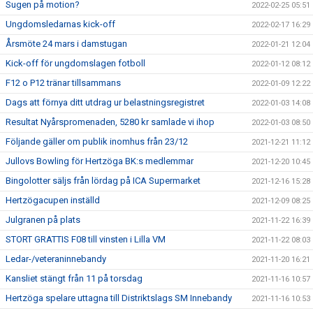
Sugen på motion?
2022-02-25 05:51
Ungdomsledarnas kick-off
2022-02-17 16:29
Årsmöte 24 mars i damstugan
2022-01-21 12:04
Kick-off för ungdomslagen fotboll
2022-01-12 08:12
F12 o P12 tränar tillsammans
2022-01-09 12:22
Dags att förnya ditt utdrag ur belastningsregistret
2022-01-03 14:08
Resultat Nyårspromenaden, 5280 kr samlade vi ihop
2022-01-03 08:50
Följande gäller om publik inomhus från 23/12
2021-12-21 11:12
Jullovs Bowling för Hertzöga BK:s medlemmar
2021-12-20 10:45
Bingolotter säljs från lördag på ICA Supermarket
2021-12-16 15:28
Hertzögacupen inställd
2021-12-09 08:25
Julgranen på plats
2021-11-22 16:39
STORT GRATTIS F08 till vinsten i Lilla VM
2021-11-22 08:03
Ledar-/veteraninnebandy
2021-11-20 16:21
Kansliet stängt från 11 på torsdag
2021-11-16 10:57
Hertzöga spelare uttagna till Distriktslags SM Innebandy
2021-11-16 10:53