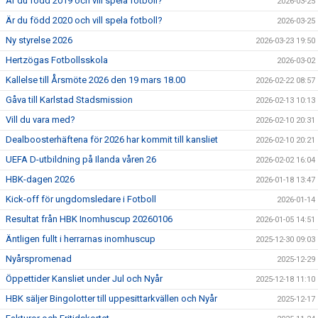
Är du född 2019 och vill spela fotboll?
2026-03-25
Är du född 2020 och vill spela fotboll?
2026-03-25
Ny styrelse 2026
2026-03-23 19:50
Hertzögas Fotbollsskola
2026-03-02
Kallelse till Årsmöte 2026 den 19 mars 18.00
2026-02-22 08:57
Gåva till Karlstad Stadsmission
2026-02-13 10:13
Vill du vara med?
2026-02-10 20:31
Dealboosterhäftena för 2026 har kommit till kansliet
2026-02-10 20:21
UEFA D-utbildning på Ilanda våren 26
2026-02-02 16:04
HBK-dagen 2026
2026-01-18 13:47
Kick-off för ungdomsledare i Fotboll
2026-01-14
Resultat från HBK Inomhuscup 20260106
2026-01-05 14:51
Äntligen fullt i herrarnas inomhuscup
2025-12-30 09:03
Nyårspromenad
2025-12-29
Öppettider Kansliet under Jul och Nyår
2025-12-18 11:10
HBK säljer Bingolotter till uppesittarkvällen och Nyår
2025-12-17