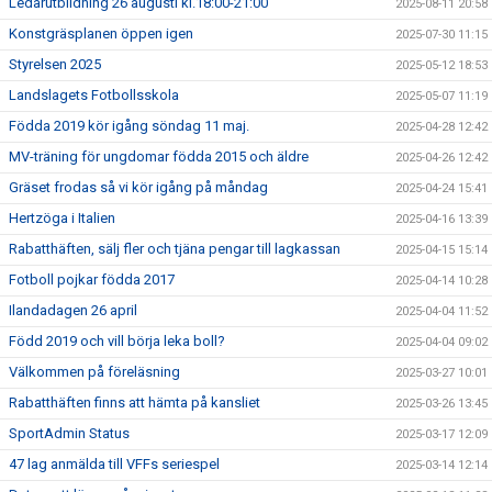
Ledarutbildning 26 augusti kl.18:00-21:00
2025-08-11 20:58
Konstgräsplanen öppen igen
2025-07-30 11:15
Styrelsen 2025
2025-05-12 18:53
Landslagets Fotbollsskola
2025-05-07 11:19
Födda 2019 kör igång söndag 11 maj.
2025-04-28 12:42
MV-träning för ungdomar födda 2015 och äldre
2025-04-26 12:42
Gräset frodas så vi kör igång på måndag
2025-04-24 15:41
Hertzöga i Italien
2025-04-16 13:39
Rabatthäften, sälj fler och tjäna pengar till lagkassan
2025-04-15 15:14
Fotboll pojkar födda 2017
2025-04-14 10:28
Ilandadagen 26 april
2025-04-04 11:52
Född 2019 och vill börja leka boll?
2025-04-04 09:02
Välkommen på föreläsning
2025-03-27 10:01
Rabatthäften finns att hämta på kansliet
2025-03-26 13:45
SportAdmin Status
2025-03-17 12:09
47 lag anmälda till VFFs seriespel
2025-03-14 12:14