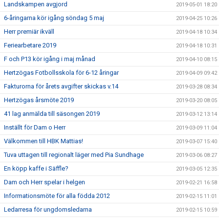
Landskampen avgjord
2019-05-01 18:20
6-åringarna kör igång söndag 5 maj
2019-04-25 10:26
Herr premiär ikväll
2019-04-18 10:34
Feriearbetare 2019
2019-04-18 10:31
F och P13 kör igång i maj månad
2019-04-10 08:15
Hertzögas Fotbollsskola för 6-12 åringar
2019-04-09 09:42
Fakturorna för årets avgifter skickas v.14
2019-03-28 08:34
Hertzögas årsmöte 2019
2019-03-20 08:05
41 lag anmälda till säsongen 2019
2019-03-12 13:14
Inställt för Dam o Herr
2019-03-09 11:04
Välkommen till HBK Mattias!
2019-03-07 15:40
Tuva uttagen till regionalt läger med Pia Sundhage
2019-03-06 08:27
En köpp kaffe i Säffle?
2019-03-05 12:35
Dam och Herr spelar i helgen
2019-02-21 16:58
Informationsmöte för alla födda 2012
2019-02-15 11:01
Ledarresa för ungdomsledarna
2019-02-15 10:59