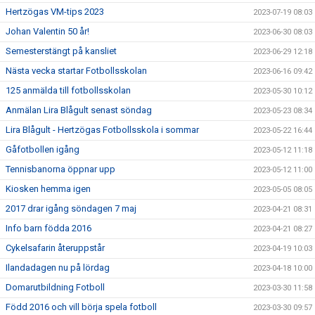
Hertzögas VM-tips 2023
2023-07-19 08:03
Johan Valentin 50 år!
2023-06-30 08:03
Semesterstängt på kansliet
2023-06-29 12:18
Nästa vecka startar Fotbollsskolan
2023-06-16 09:42
125 anmälda till fotbollsskolan
2023-05-30 10:12
Anmälan Lira Blågult senast söndag
2023-05-23 08:34
Lira Blågult - Hertzögas Fotbollsskola i sommar
2023-05-22 16:44
Gåfotbollen igång
2023-05-12 11:18
Tennisbanorna öppnar upp
2023-05-12 11:00
Kiosken hemma igen
2023-05-05 08:05
2017 drar igång söndagen 7 maj
2023-04-21 08:31
Info barn födda 2016
2023-04-21 08:27
Cykelsafarin återuppstår
2023-04-19 10:03
Ilandadagen nu på lördag
2023-04-18 10:00
Domarutbildning Fotboll
2023-03-30 11:58
Född 2016 och vill börja spela fotboll
2023-03-30 09:57