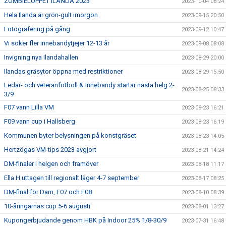
ZOMBIELOPPET ILANDA 2023
2023-10-04 08:24
Hela Ilanda är grön-gult imorgon
2023-09-15 20:50
Fotografering på gång
2023-09-12 10:47
Vi söker fler innebandytjejer 12-13 år
2023-09-08 08:08
Invigning nya Ilandahallen
2023-08-29 20:00
Ilandas gräsytor öppna med restriktioner
2023-08-29 15:50
Ledar- och veteranfotboll & Innebandy startar nästa helg 2-
2023-08-25 08:33
3/9
F07 vann Lilla VM
2023-08-23 16:21
F09 vann cup i Hallsberg
2023-08-23 16:19
Kommunen byter belysningen på konstgräset
2023-08-23 14:05
Hertzögas VM-tips 2023 avgjort
2023-08-21 14:24
DM-finaler i helgen och framöver
2023-08-18 11:17
Ella H uttagen till regionalt läger 4-7 september
2023-08-17 08:25
DM-final för Dam, F07 och F08
2023-08-10 08:39
10-åringarnas cup 5-6 augusti
2023-08-01 13:27
Kupongerbjudande genom HBK på Indoor 25% 1/8-30/9
2023-07-31 16:48