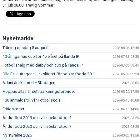
FRISPARKEN
31 juli 08.00. Trevlig Sommar!
BLI MEDLEM
MATCHER
Nyhetsarkiv
KONTAKTER & LAG
Träning onsdag 5 augusti
2026-08-05 15:48
10-åringarnas cup för 45:e året på Ilanda IP
2026-07-31 08:35
FÖRENINGSDOKUMENT_GAMLA
Fotbollshelg med derby och cup på Ilanda IP
2026-07-30 08:44
SPONSORER
Olle Falk uttagen till rikslägret för pojkar födda 2011
2026-06-09 09:20
6 Juni är lika med HBK-dagen
2026-06-04
FÖRENINGSDOKUMENT
Hoppas alla har sett parkeringsförbudet
2026-05-22 17:50
100 anmälda till vår Fotbollskola
2026-05-13 10:08
Fritidskortet
2026-04-15 14:06
Är du född 2019 och vill spela fotboll?
2026-03-25
Är du född 2020 och vill spela fotboll?
2026-03-25
Ny styrelse 2026
2026-03-23 19:50