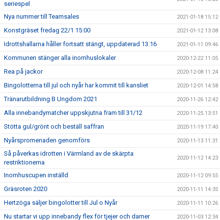
seriespel
Nya nummer till Teamsales
2021-01-18 15:12
Konstgräset fredag 22/1 15:00
2021-01-12 13:08
Idrottshallarna håller fortsatt stängt, uppdaterad 13:16
2021-01-11 09:46
Kommunen stänger alla inomhuslokaler
2020-12-22 11:05
Rea på jackor
2020-12-08 11:24
Bingolotterna till jul och nyår har kommit till kansliet
2020-12-01 14:58
Tränarutbildning B Ungdom 2021
2020-11-26 12:42
Alla innebandymatcher uppskjutna fram till 31/12
2020-11-25 13:51
Stötta gul/grönt och beställ saffran
2020-11-19 17:40
Nyårspromenaden genomförs
2020-11-13 11:31
Så påverkas idrotten i Värmland av de skärpta
2020-11-12 14:23
restriktionerna
Inomhuscupen inställd
2020-11-12 09:55
Gräsroten 2020
2020-11-11 14:35
Hertzöga säljer bingolotter till Jul o Nyår
2020-11-11 10:26
Nu startar vi upp innebandy flex för tjejer och damer
2020-11-03 12:34