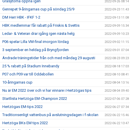
Gräsytorna öppna igen
2022-09-26 08:14
Genrepet 9-åringarnas cup på söndag 25/9
2022-09-23 11:43
DM Herr HBK - IFKF 1-2
2022-09-13 11:08
HBK medlemmar får rabatt på Friskis & Svettis
2022-09-09 15:34
Ledar- & Veteran drar igång igen nästa helg
2022-09-09 10:23
P06 spelar Lilla VM-final imorgon lördag
2022-09-02 11:15
3 september en heldag på Bryngfjorden
2022-09-01 07:04
Ändrade träningstider från och med måndag 29 augusti
2022-08-23 09:23
25 % rabatt på Stadium Innebandy
2022-08-18 17:03
P07 och P09 var till Oddebollen
2022-08-10 08:41
10-åringarnas cup
2022-08-04 13:16
Nu är EM 2022 över och vi har vinnare i Hertzögas tips
2022-08-04 09:40
Startlista Hertzöga EM-Champion 2022
2022-07-06 07:28
Hertzögas EM-tips 2022
2022-06-27 07:34
Traditionsenligt vattenbus på avslutningsdagen i f-skolan
2022-06-22 15:46
Hertzöga BKs EM tips 2022
2022-06-22 13:47