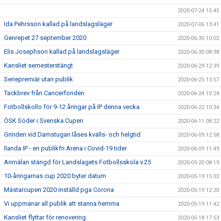
2020-07-24 15:45
Ida Pehrsson kallad på landslagsläger
2020-07-06 13:41
Genrepet 27 september 2020
2020-06-30 10:02
Elis Josephson kallad på landslagsläger
2020-06-30 08:38
Kansliet semesterstängt
2020-06-29 12:39
Seriepremiär utan publik
2020-06-25 13:57
Tackbrev från Cancerfonden
2020-06-24 10:24
Fotbollskollo för 9-12 åringar på IP denna vecka
2020-06-22 10:34
ÖSK Söder i Svenska Cupen
2020-06-11 08:22
Grinden vid Damstugan låses kvälls- och helgtid
2020-06-09 12:58
Ilanda IP - en publikfri Arena i Covid-19 tider
2020-06-09 11:49
Anmälan stängd för Landslagets Fotbollsskola v.25
2020-05-20 08:19
10-åringarnas cup 2020 byter datum
2020-05-19 15:02
Mästarcupen 2020 inställd pga Corona
2020-05-19 12:20
Vi uppmanar all publik att stanna hemma
2020-05-19 11:42
Kansliet flyttar för renovering
2020-05-18 17:53