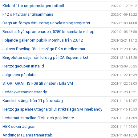
Kick-off för ungdomslagen fotboll
2022-01-12 08:12
F12 o P12 tränar tillsammans
2022-01-09 12:22
Dags att förnya ditt utdrag ur belastningsregistret
2022-01-03 14:08
Resultat Nyårspromenaden, 5280 kr samlade vi ihop
2022-01-03 08:50
Följande gäller om publik inomhus från 23/12
2021-12-21 11:12
Jullovs Bowling för Hertzöga BK:s medlemmar
2021-12-20 10:45
Bingolotter säljs från lördag på ICA Supermarket
2021-12-16 15:28
Hertzögacupen inställd
2021-12-09 08:25
Julgranen på plats
2021-11-22 16:39
STORT GRATTIS F08 till vinsten i Lilla VM
2021-11-22 08:03
Ledar-/veteraninnebandy
2021-11-20 16:21
Kansliet stängt från 11 på torsdag
2021-11-16 10:57
Hertzöga spelare uttagna till Distriktslags SM Innebandy
2021-11-16 10:53
Ledarmatch mellan flick- och pojkledare
2021-11-12 12:09
HBK söker Julgran
2021-11-11 09:04
Ändringar i Dams tränarstab
2021-11-08 10:59