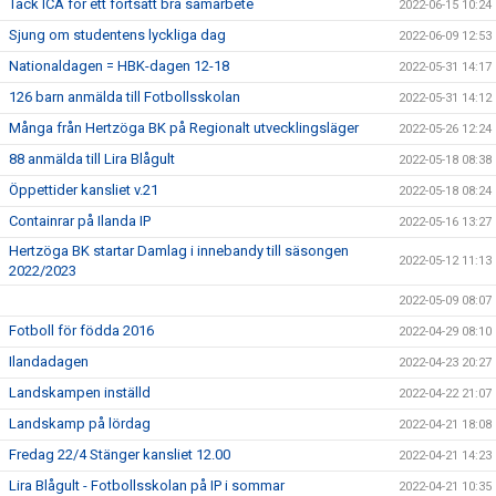
Tack ICA för ett fortsatt bra samarbete
2022-06-15 10:24
Sjung om studentens lyckliga dag
2022-06-09 12:53
Nationaldagen = HBK-dagen 12-18
2022-05-31 14:17
126 barn anmälda till Fotbollsskolan
2022-05-31 14:12
Många från Hertzöga BK på Regionalt utvecklingsläger
2022-05-26 12:24
88 anmälda till Lira Blågult
2022-05-18 08:38
Öppettider kansliet v.21
2022-05-18 08:24
Containrar på Ilanda IP
2022-05-16 13:27
Hertzöga BK startar Damlag i innebandy till säsongen
2022-05-12 11:13
2022/2023
2022-05-09 08:07
Fotboll för födda 2016
2022-04-29 08:10
Ilandadagen
2022-04-23 20:27
Landskampen inställd
2022-04-22 21:07
Landskamp på lördag
2022-04-21 18:08
Fredag 22/4 Stänger kansliet 12.00
2022-04-21 14:23
Lira Blågult - Fotbollsskolan på IP i sommar
2022-04-21 10:35