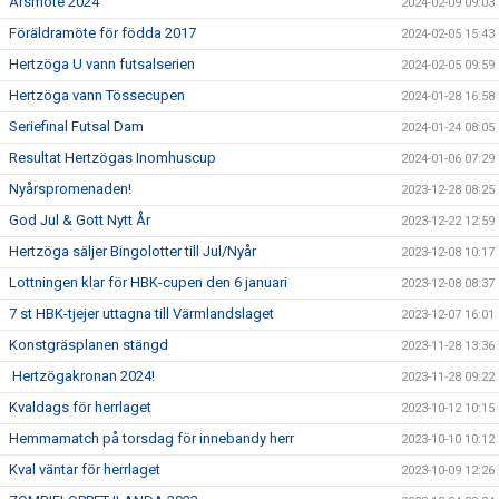
Årsmöte 2024
2024-02-09 09:03
Föräldramöte för födda 2017
2024-02-05 15:43
Hertzöga U vann futsalserien
2024-02-05 09:59
Hertzöga vann Tössecupen
2024-01-28 16:58
Seriefinal Futsal Dam
2024-01-24 08:05
Resultat Hertzögas Inomhuscup
2024-01-06 07:29
Nyårspromenaden!
2023-12-28 08:25
God Jul & Gott Nytt År
2023-12-22 12:59
Hertzöga säljer Bingolotter till Jul/Nyår
2023-12-08 10:17
Lottningen klar för HBK-cupen den 6 januari
2023-12-08 08:37
7 st HBK-tjejer uttagna till Värmlandslaget
2023-12-07 16:01
Konstgräsplanen stängd
2023-11-28 13:36
Hertzögakronan 2024!
2023-11-28 09:22
Kvaldags för herrlaget
2023-10-12 10:15
Hemmamatch på torsdag för innebandy herr
2023-10-10 10:12
Kval väntar för herrlaget
2023-10-09 12:26