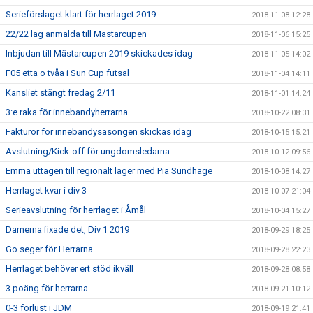
Serieförslaget klart för herrlaget 2019
2018-11-08 12:28
22/22 lag anmälda till Mästarcupen
2018-11-06 15:25
Inbjudan till Mästarcupen 2019 skickades idag
2018-11-05 14:02
F05 etta o tvåa i Sun Cup futsal
2018-11-04 14:11
Kansliet stängt fredag 2/11
2018-11-01 14:24
3:e raka för innebandyherrarna
2018-10-22 08:31
Fakturor för innebandysäsongen skickas idag
2018-10-15 15:21
Avslutning/Kick-off för ungdomsledarna
2018-10-12 09:56
Emma uttagen till regionalt läger med Pia Sundhage
2018-10-08 14:27
Herrlaget kvar i div 3
2018-10-07 21:04
Serieavslutning för herrlaget i Åmål
2018-10-04 15:27
Damerna fixade det, Div 1 2019
2018-09-29 18:25
Go seger för Herrarna
2018-09-28 22:23
Herrlaget behöver ert stöd ikväll
2018-09-28 08:58
3 poäng för herrarna
2018-09-21 10:12
0-3 förlust i JDM
2018-09-19 21:41