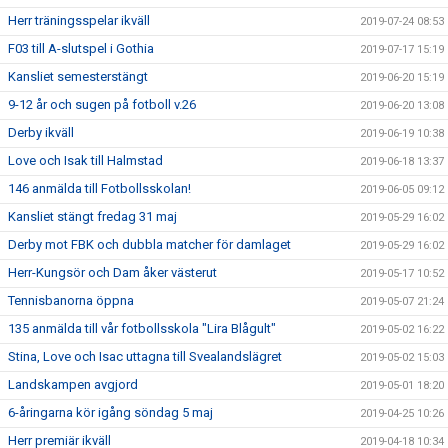
Herr träningsspelar ikväll
2019-07-24 08:53
F03 till A-slutspel i Gothia
2019-07-17 15:19
Kansliet semesterstängt
2019-06-20 15:19
9-12 år och sugen på fotboll v.26
2019-06-20 13:08
Derby ikväll
2019-06-19 10:38
Love och Isak till Halmstad
2019-06-18 13:37
146 anmälda till Fotbollsskolan!
2019-06-05 09:12
Kansliet stängt fredag 31 maj
2019-05-29 16:02
Derby mot FBK och dubbla matcher för damlaget
2019-05-29 16:02
Herr-Kungsör och Dam åker västerut
2019-05-17 10:52
Tennisbanorna öppna
2019-05-07 21:24
135 anmälda till vår fotbollsskola "Lira Blågult"
2019-05-02 16:22
Stina, Love och Isac uttagna till Svealandslägret
2019-05-02 15:03
Landskampen avgjord
2019-05-01 18:20
6-åringarna kör igång söndag 5 maj
2019-04-25 10:26
Herr premiär ikväll
2019-04-18 10:34