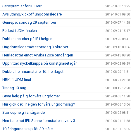
Seriepremiär för IB Herr
2019-10-08 10:25
Avslutning/kickoff ungdomsledare
2019-10-01 09:50
Genrepet söndag 29 september
2019-09-27 14:28
Förlust i JDM-finalen
2019-09-24 15:47
Dubbla matcher på IP i helgen
2019-09-20 08:41
Ungdomsledarmöte torsdag 3 oktober
2019-09-18 09:36
Herrlaget tar emot Arvika i 20:e omgången
2019-09-13 08:20
Upphittad nyckelknippa på konstgräset igår
2019-09-02 09:29
Dubbla hemmamatcher för herrlaget
2019-08-29 11:51
HBK till JDM final
2019-08-21 21:28
Tisdag 13 aug
2019-08-12 12:20
Grym helg på g för våra ungdomar
2019-08-08 11:28
Hur gick det i helgen för våra ungdomslag?
2019-08-06 13:06
Stor cuphelg i antågande
2019-08-02 08:51
Herr tar emot IFK Sunne i omstarten av div 3
2019-08-01 11:58
10-åringarnas cup för 39:e året
2019-07-31 15:55