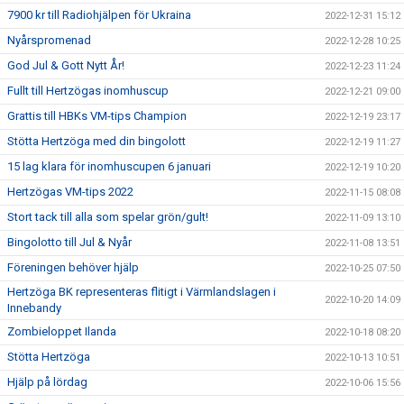
7900 kr till Radiohjälpen för Ukraina
2022-12-31 15:12
Nyårspromenad
2022-12-28 10:25
God Jul & Gott Nytt År!
2022-12-23 11:24
Fullt till Hertzögas inomhuscup
2022-12-21 09:00
Grattis till HBKs VM-tips Champion
2022-12-19 23:17
Stötta Hertzöga med din bingolott
2022-12-19 11:27
15 lag klara för inomhuscupen 6 januari
2022-12-19 10:20
Hertzögas VM-tips 2022
2022-11-15 08:08
Stort tack till alla som spelar grön/gult!
2022-11-09 13:10
Bingolotto till Jul & Nyår
2022-11-08 13:51
Föreningen behöver hjälp
2022-10-25 07:50
Hertzöga BK representeras flitigt i Värmlandslagen i
2022-10-20 14:09
Innebandy
Zombieloppet Ilanda
2022-10-18 08:20
Stötta Hertzöga
2022-10-13 10:51
Hjälp på lördag
2022-10-06 15:56