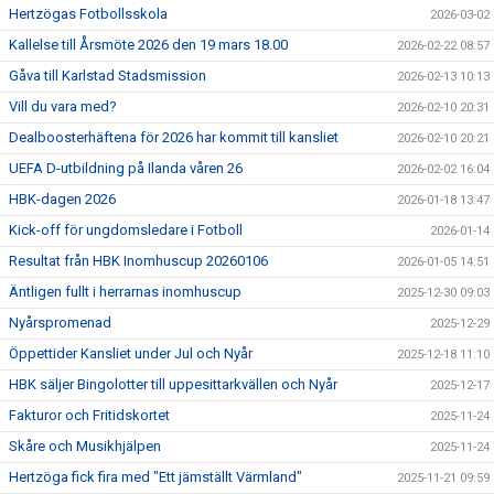
Hertzögas Fotbollsskola
2026-03-02
Kallelse till Årsmöte 2026 den 19 mars 18.00
2026-02-22 08:57
Gåva till Karlstad Stadsmission
2026-02-13 10:13
Vill du vara med?
2026-02-10 20:31
Dealboosterhäftena för 2026 har kommit till kansliet
2026-02-10 20:21
UEFA D-utbildning på Ilanda våren 26
2026-02-02 16:04
HBK-dagen 2026
2026-01-18 13:47
Kick-off för ungdomsledare i Fotboll
2026-01-14
Resultat från HBK Inomhuscup 20260106
2026-01-05 14:51
Äntligen fullt i herrarnas inomhuscup
2025-12-30 09:03
Nyårspromenad
2025-12-29
Öppettider Kansliet under Jul och Nyår
2025-12-18 11:10
HBK säljer Bingolotter till uppesittarkvällen och Nyår
2025-12-17
Fakturor och Fritidskortet
2025-11-24
Skåre och Musikhjälpen
2025-11-24
Hertzöga fick fira med "Ett jämställt Värmland"
2025-11-21 09:59