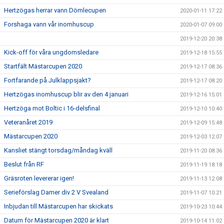
Hertzögas herrar vann Dömlecupen
2020-01-11 17:22
Forshaga vann vår inomhuscup
2020-01-07 09:00
2019-12-20 20:38
Kick-off för våra ungdomsledare
2019-12-18 15:55
Startfält Mästarcupen 2020
2019-12-17 08:36
Fortfarande på Julklappsjakt?
2019-12-17 08:20
Hertzögas inomhuscup blir av den 4 januari
2019-12-16 15:01
Hertzöga mot Boltic i 16-delsfinal
2019-12-10 10:40
Veteranåret 2019
2019-12-09 15:48
Mästarcupen 2020
2019-12-03 12:07
Kansliet stängt torsdag/måndag kväll
2019-11-20 08:36
Beslut från RF
2019-11-19 18:18
Gräsroten levererar igen!
2019-11-13 12:08
Serieförslag Damer div 2 V Svealand
2019-11-07 10:21
Inbjudan till Mästarcupen har skickats
2019-10-23 10:44
Datum för Mästarcupen 2020 är klart
2019-10-14 11:02