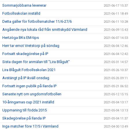
Sommarjobbarna levererar
2021-06-17 15:37
Fotbollsskolan inställd
2021-06-11 18:49
Detta gäller för fotbollsmatcher 11/6-27/6
2021-06-11 10:28
Angående nya lokala råd från smittskydd Värmland
2021-06-09 15:43
Hertzöga BKs EM-tips
2021-06-07 14:53
Herr tar emot Vretstorp på söndag
2021-06-04 12:46
Fortsatt skadegörelse på IP
2021-06-04 12:42
Sista dagen för anmälan till "Lira Blågult"
2021-05-31 14:57
Lira Blågult Fotbollsskolan 2021
2021-05-26 10:37
Avstängt på IP ikväll onsdag
2021-05-26 09:11
Fortsatt ingen publik på Ilanda IP
2021-05-21 06:52
Senaste nytt om ungdomsfotbollen
2021-05-12 15:15
10-åringarnas cup 2021 inställd
2021-05-04 13:17
Uppmaning till födda 2015
2021-05-04 13:13
Skadegörelse på Ilanda IP
2021-05-04 11:37
Inga matcher före 17/5 i Värmland
2021-04-30 13:49