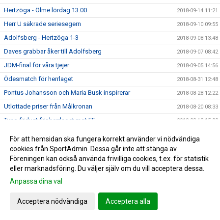
Hertzöga - Ölme lördag 13.00
2018-09-14 11:21
Herr U säkrade seriesegern
2018-09-10 09:55
Adolfsberg - Hertzöga 1-3
2018-09-08 13:48
Daves grabbar åker till Adolfsberg
2018-09-07 08:42
JDM-final för våra tjejer
2018-09-05 14:56
Ödesmatch för herrlaget
2018-08-31 12:48
Pontus Johansson och Maria Busk inspirerar
2018-08-28 12:22
Utlottade priser från Målkronan
2018-08-20 08:33
Tung förlust för herrlaget mot FF
2018-08-18 15:00
Hertzögakronan Lördag 18/8
2018-08-13 09:19
För att hemsidan ska fungera korrekt använder vi nödvändiga
Seger 2-1 mot Bosna 92
cookies från SportAdmin. Dessa går inte att stänga av.
2018-08-09 11:29
Föreningen kan också använda frivilliga cookies, t.ex. för statistik
Mv utbildning flyttad
2018-08-07 17:34
eller marknadsföring. Du väljer själv om du vill acceptera dessa.
10-åringarnas Cup 2018
2018-08-07 08:50
Anpassa dina val
Japan tränar på Ilanda IP
2018-08-06 14:23
Acceptera nödvändiga
Acceptera alla
10-åringarnas cup och nytt rekord
2018-07-31 13:41
DM-final måndag 6 augusti
2018-07-30 14:04