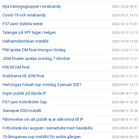
Nya träningsgrupper i innebandy
2020-10-22 09:41
Covid-19 och innebandy
2020-10-21 14:15
F07 vann dubbla serier
2020-10-14 10:41
Talanger på VFF läger i helgen
2020-10-12 15:19
Hallvärmländskan inställd
2020-10-09 12:54
P06 spelar DM final imorgon lördag
2020-10-02 11:14
JDM-finalen spelas onsdag 7 oktober
2020-09-30 13:21
P06 till DM final
2020-09-23 21:18
Grabbarna till JDM final
2020-09-15 21:51
Hertzögas Futsal-cup onsdag 6 januari 2021
2020-09-07 14:15
Ingen publik på Ilanda IP
2020-08-18 11:06
F07 vann Kolmården Cup
2020-08-16 16:50
Genrepet 2020 inställt
2020-08-12 10:26
Påminnelse om att publik ej är välkomna till IP
2020-08-05 11:43
Fotbollsskola i augusti i samarbete med Sweskills
2020-08-05 09:47
10-åringarnas cup inställd för andra gången
2020-08-05 09:14