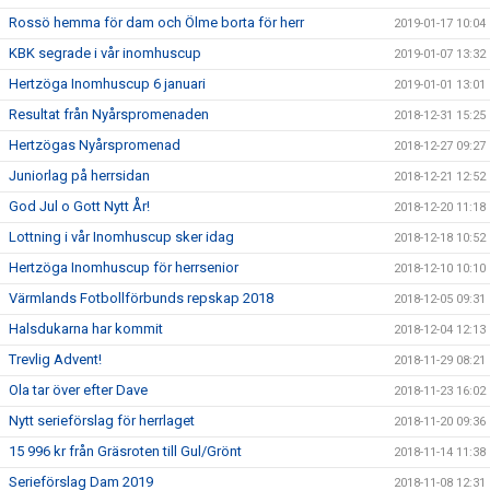
Rossö hemma för dam och Ölme borta för herr
2019-01-17 10:04
KBK segrade i vår inomhuscup
2019-01-07 13:32
Hertzöga Inomhuscup 6 januari
2019-01-01 13:01
Resultat från Nyårspromenaden
2018-12-31 15:25
Hertzögas Nyårspromenad
2018-12-27 09:27
Juniorlag på herrsidan
2018-12-21 12:52
God Jul o Gott Nytt År!
2018-12-20 11:18
Lottning i vår Inomhuscup sker idag
2018-12-18 10:52
Hertzöga Inomhuscup för herrsenior
2018-12-10 10:10
Värmlands Fotbollförbunds repskap 2018
2018-12-05 09:31
Halsdukarna har kommit
2018-12-04 12:13
Trevlig Advent!
2018-11-29 08:21
Ola tar över efter Dave
2018-11-23 16:02
Nytt serieförslag för herrlaget
2018-11-20 09:36
15 996 kr från Gräsroten till Gul/Grönt
2018-11-14 11:38
Serieförslag Dam 2019
2018-11-08 12:31