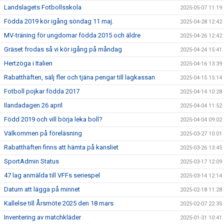
Landslagets Fotbollsskola
2025-05-07 11:19
Födda 2019 kör igång söndag 11 maj.
2025-04-28 12:42
MV-träning för ungdomar födda 2015 och äldre
2025-04-26 12:42
Gräset frodas så vi kör igång på måndag
2025-04-24 15:41
Hertzöga i Italien
2025-04-16 13:39
Rabatthäften, sälj fler och tjäna pengar till lagkassan
2025-04-15 15:14
Fotboll pojkar födda 2017
2025-04-14 10:28
Ilandadagen 26 april
2025-04-04 11:52
Född 2019 och vill börja leka boll?
2025-04-04 09:02
Välkommen på föreläsning
2025-03-27 10:01
Rabatthäften finns att hämta på kansliet
2025-03-26 13:45
SportAdmin Status
2025-03-17 12:09
47 lag anmälda till VFFs seriespel
2025-03-14 12:14
Datum att lägga på minnet
2025-02-18 11:28
Kallelse till Årsmöte 2025 den 18 mars
2025-02-07 22:35
Inventering av matchkläder
2025-01-31 10:41