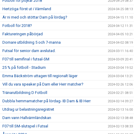
Fotboll för pojkar 2018
2024-04-29 08:37
Hertzöga först ut i Värmland
2024-04-25 08:13
Är ni med och stöttar Dam på lördag?
2024-04-15 11:10
Fotboll för 2018?
2024-04-12 11:31
Faktureringen påbörjad
2024-04-05 10:21
Domare utbildning 5 och 7-manna
2024-04-02 08:19
Futsal för senior dam avslutad.
2024-03-11 16:40
F07 till semifinal i futsal-SM
2024-03-09 20:41
25 % på fotboll - Stadium
2024-03-04 19:52
Emma Bäckström uttagen till regionalt läger
2024-03-04 13:21
Vill du vara speaker på Dam eller Herr matcher?
2024-02-26 12:06
Tränarutbildning D Fotboll
2024-02-21 08:51
Dubbla hemmamatcher på lördag- IB Dam & IB Herr
2024-02-14 09:27
Utdrag ur belastningsregistret
2024-02-13 16:00
Dam vann Hallvärmländskan
2024-02-13 08:48
F07 till SM-slutspel i Futsal
2024-02-13 08:33