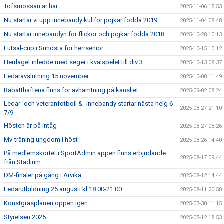
Tofsmössan är här
2025-11-06 15:53
Nu startar vi upp innebandy kul för pojkar födda 2019
2025-11-04 08:48
Nu startar innebandyn för flickor och pojkar födda 2018
2025-10-28 10:13
Futsal-cup i Sundsta för herrsenior
2025-10-15 10:12
Herrlaget inledde med seger i kvalspelet till div 3
2025-10-13 08:37
Ledaravslutning 15 november
2025-10-08 11:49
Rabatthäftena finns för avhämtning på kansliet
2025-09-02 08:24
Ledar- och veteranfotboll & -innebandy startar nästa helg 6-
2025-08-27 21:10
7/9
Hösten är på intåg
2025-08-27 08:26
Mv-träning ungdom i höst
2025-08-26 14:40
På medlemskortet i SportAdmin appen finns erbjudande
2025-08-17 09:44
från Stadium
DM-finaler på gång i Arvika
2025-08-12 14:44
Ledarutbildning 26 augusti kl.18:00-21:00
2025-08-11 20:58
Konstgräsplanen öppen igen
2025-07-30 11:15
Styrelsen 2025
2025-05-12 18:53