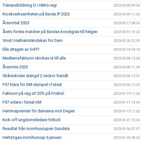
Tränarutbildning D i HBKs regi
2023-03-30 09:54
Kioskverksamheten på Ilanda IP 2023
2023-03-24 11:33
Årsmötet 2023
2023-03-17 08:26
Årets första matcher på Ilandas konstgräs till helgen
2023-03-15 15:22
Vinst I Hallvärmländskan för Dam
2023-02-26 22:09
Ella uttagen av SvFF!
2023-02-18 09:18
Medlemsfakturor skickas ut till alla
2023-02-08 13:30
Årsmöte 2023
2023-02-08 11:49
Skåreskolan stängd 2 veckor framåt
2023-02-06 13:31
F07 klara för SM-slutspel i Futsal
2023-02-06 12:25
Fakturor på väg ut! 20% på Friskis!
2023-01-19 11:33
F07 vidare i futsal-SM
2023-01-17 14:49
Hemmapremiär för damerna mot Degen
2023-01-13 11:32
Kick-off ungdomsledare fotboll
2023-01-07 15:26
Resultat från Inomhuscupen Sundsta
2023-01-06 07:57
Hertzögas inomhuscup 6 januari
2023-01-05 08:20