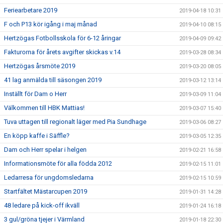
Feriearbetare 2019
2019-04-18 10:31
F och P13 kör igång i maj månad
2019-04-10 08:15
Hertzögas Fotbollsskola för 6-12 åringar
2019-04-09 09:42
Fakturorna för årets avgifter skickas v.14
2019-03-28 08:34
Hertzögas årsmöte 2019
2019-03-20 08:05
41 lag anmälda till säsongen 2019
2019-03-12 13:14
Inställt för Dam o Herr
2019-03-09 11:04
Välkommen till HBK Mattias!
2019-03-07 15:40
Tuva uttagen till regionalt läger med Pia Sundhage
2019-03-06 08:27
En köpp kaffe i Säffle?
2019-03-05 12:35
Dam och Herr spelar i helgen
2019-02-21 16:58
Informationsmöte för alla födda 2012
2019-02-15 11:01
Ledarresa för ungdomsledarna
2019-02-15 10:59
Startfältet Mästarcupen 2019
2019-01-31 14:28
48 ledare på kick-off ikväll
2019-01-24 16:18
3 gul/gröna tjejer i Värmland
2019-01-18 22:30