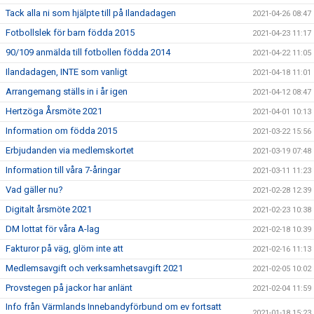
Tack alla ni som hjälpte till på Ilandadagen
2021-04-26 08:47
Fotbollslek för barn födda 2015
2021-04-23 11:17
90/109 anmälda till fotbollen födda 2014
2021-04-22 11:05
Ilandadagen, INTE som vanligt
2021-04-18 11:01
Arrangemang ställs in i år igen
2021-04-12 08:47
Hertzöga Årsmöte 2021
2021-04-01 10:13
Information om födda 2015
2021-03-22 15:56
Erbjudanden via medlemskortet
2021-03-19 07:48
Information till våra 7-åringar
2021-03-11 11:23
Vad gäller nu?
2021-02-28 12:39
Digitalt årsmöte 2021
2021-02-23 10:38
DM lottat för våra A-lag
2021-02-18 10:39
Fakturor på väg, glöm inte att
2021-02-16 11:13
Medlemsavgift och verksamhetsavgift 2021
2021-02-05 10:02
Provstegen på jackor har anlänt
2021-02-04 11:59
Info från Värmlands Innebandyförbund om ev fortsatt
2021-01-18 15:23