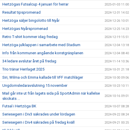
Hertzögas Futsalcup 4 januari för herrar
2025-01-03 11:00
Resultat tipspromenad
2024-12-31 14:02
Hertzöga säljer bingolotto till Nyår
2024-12-26 10:01
Hertzögas Nyårspromenad
2024-12-25 14:23
Retro T-shirt kommer idag fredag
2024-12-19 15:51
Hertzöga-julklappen i samarbete med Stadium
2024-12-04 13:18
Info från kommunen angående konstgräsplanen
2024-12-04 08:40
34 ledare avslutar året på fredag
2024-11-14 10:36
Trio tränar Herrlaget 2025
2024-10-31 21:18
Siri, Wilma och Emma kallade till VFF matchläger
2024-10-30 09:06
Ungdomsledaravslutning 15 november
2024-10-23 10:11
Mail går inte ut från lagets sida på SportAdmin när kallelse
2024-10-16 09:01
skickats ...
Futsal i Hertzöga BK
2024-10-07 08:28
Seriesegern i Div3 säkrades under lördagen
2024-09-22 08:24
Seriesegern i Div4 säkrades på fredag kväll
2024-09-21 00:25