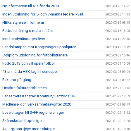
Ny information till alla födda 2013
2020-03-26 14:21
Ingen utbildning för 5- och 7-manna ledare ikväll
2020-03-25 14:15
HBKs styrelse informerar
2020-03-19 08:15
Fotbollsträning o match tillåts
2020-03-13 15:08
Innebandysäsongen över
2020-03-12 21:16
Landskampen mot Kongsvinger uppskjuten
2020-03-12 16:19
C-diplom utbildning för fotbollstränare
2020-03-09 15:46
Född 2013 och vill spela fotboll
2020-03-09 10:08
43 anmälda HBK-lag till seriespel
2020-03-06 09:04
Fakturor på gång
2020-03-05 09:52
Ursäkta fakturaproblemen
2020-02-27 13:13
Feriearbete Karlstad Kommun/Hertzöga BK
2020-01-29 12:59
Medlems- och verksamhetsavgifter 2020
2020-01-29 08:19
Love uttagen till SvFF regionala läger
2020-01-22 13:42
Skåreskolan öppen igen
2020-01-20 11:28
4 gul/gröna tjejer med i slutspel
2020-01-12 18:10