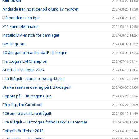
Klubbkväll
2024-08-27 14:08
Ändrade träningstider på grund av mörkret
2024-08-27 13:38
Hårbanden finns igen
2024-08-21 13:51
P11 vann DM-finalen
2024-08-19 10:58
Inställd DM-match för damlaget
2024-08-12 14:24
DM Ungdom
2024-08-07 10:32
10-åringarna intar Ilanda IP till helgen
2024-08-01 13:23
Hertzögas EM Champion
2024-07-16 08:14
Startfält EM-tipset 2024
2024-06-13 13:04
Lira Blågult - startar torsdag 13 juni
2024-06-10 09:59
Starka insatser överlag på HBK-dagen!
2024-06-07 09:08
Loppis på HBK-dagen 6 juni
2024-05-29 08:54
Få roligt, lira Gåfotboll
2024-05-22 22:59
108 anmälda till Lira Blågult
2024-05-17 11:49
Lira Blågult - Hertzögas fotbollsskola i sommar
2024-05-08 10:00
Fotboll för flickor 2018
2024-04-30 08:44