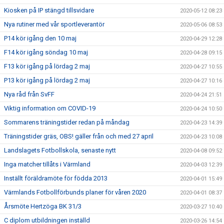
Kiosken på IP stängd tillsvidare
2020-05-12 08:23
Nya rutiner med vår sportleverantör
2020-05-06 08:53
P14 kör igång den 10 maj
2020-04-29 12:28
F14 kör igång söndag 10 maj
2020-04-28 09:15
F13 kör igång på lördag 2 maj
2020-04-27 10:55
P13 kör igång på lördag 2 maj
2020-04-27 10:16
Nya råd från SvFF
2020-04-24 21:51
Viktig information om COVID-19
2020-04-24 10:50
Sommarens träningstider redan på måndag
2020-04-23 14:39
Träningstider gräs, OBS! gäller från och med 27 april
2020-04-23 10:08
Landslagets Fotbollskola, senaste nytt
2020-04-08 09:52
Inga matcher tillåts i Värmland
2020-04-03 12:39
Inställt föräldramöte för födda 2013
2020-04-01 15:49
Värmlands Fotbollförbunds planer för våren 2020
2020-04-01 08:37
Årsmöte Hertzöga BK 31/3
2020-03-27 10:40
C diplom utbildningen inställd
2020-03-26 14:54