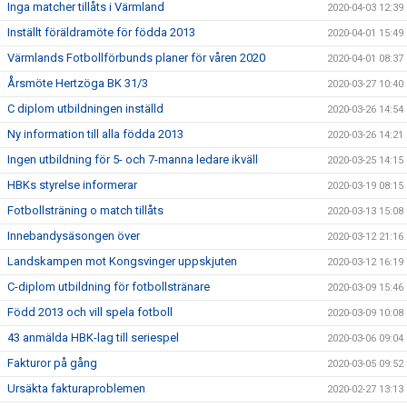
Inga matcher tillåts i Värmland
2020-04-03 12:39
Inställt föräldramöte för födda 2013
2020-04-01 15:49
Värmlands Fotbollförbunds planer för våren 2020
2020-04-01 08:37
Årsmöte Hertzöga BK 31/3
2020-03-27 10:40
C diplom utbildningen inställd
2020-03-26 14:54
Ny information till alla födda 2013
2020-03-26 14:21
Ingen utbildning för 5- och 7-manna ledare ikväll
2020-03-25 14:15
HBKs styrelse informerar
2020-03-19 08:15
Fotbollsträning o match tillåts
2020-03-13 15:08
Innebandysäsongen över
2020-03-12 21:16
Landskampen mot Kongsvinger uppskjuten
2020-03-12 16:19
C-diplom utbildning för fotbollstränare
2020-03-09 15:46
Född 2013 och vill spela fotboll
2020-03-09 10:08
43 anmälda HBK-lag till seriespel
2020-03-06 09:04
Fakturor på gång
2020-03-05 09:52
Ursäkta fakturaproblemen
2020-02-27 13:13