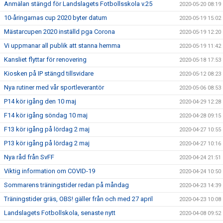
Anmälan stängd för Landslagets Fotbollsskola v.25
2020-05-20 08:19
10-åringarnas cup 2020 byter datum
2020-05-19 15:02
Mästarcupen 2020 inställd pga Corona
2020-05-19 12:20
Vi uppmanar all publik att stanna hemma
2020-05-19 11:42
Kansliet flyttar för renovering
2020-05-18 17:53
Kiosken på IP stängd tillsvidare
2020-05-12 08:23
Nya rutiner med vår sportleverantör
2020-05-06 08:53
P14 kör igång den 10 maj
2020-04-29 12:28
F14 kör igång söndag 10 maj
2020-04-28 09:15
F13 kör igång på lördag 2 maj
2020-04-27 10:55
P13 kör igång på lördag 2 maj
2020-04-27 10:16
Nya råd från SvFF
2020-04-24 21:51
Viktig information om COVID-19
2020-04-24 10:50
Sommarens träningstider redan på måndag
2020-04-23 14:39
Träningstider gräs, OBS! gäller från och med 27 april
2020-04-23 10:08
Landslagets Fotbollskola, senaste nytt
2020-04-08 09:52