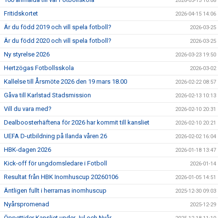
2026-05-13 10:08
Fritidskortet
2026-04-15 14:06
Är du född 2019 och vill spela fotboll?
2026-03-25
Är du född 2020 och vill spela fotboll?
2026-03-25
Ny styrelse 2026
2026-03-23 19:50
Hertzögas Fotbollsskola
2026-03-02
Kallelse till Årsmöte 2026 den 19 mars 18.00
2026-02-22 08:57
Gåva till Karlstad Stadsmission
2026-02-13 10:13
Vill du vara med?
2026-02-10 20:31
Dealboosterhäftena för 2026 har kommit till kansliet
2026-02-10 20:21
UEFA D-utbildning på Ilanda våren 26
2026-02-02 16:04
HBK-dagen 2026
2026-01-18 13:47
Kick-off för ungdomsledare i Fotboll
2026-01-14
Resultat från HBK Inomhuscup 20260106
2026-01-05 14:51
Äntligen fullt i herrarnas inomhuscup
2025-12-30 09:03
Nyårspromenad
2025-12-29
Öppettider Kansliet under Jul och Nyår