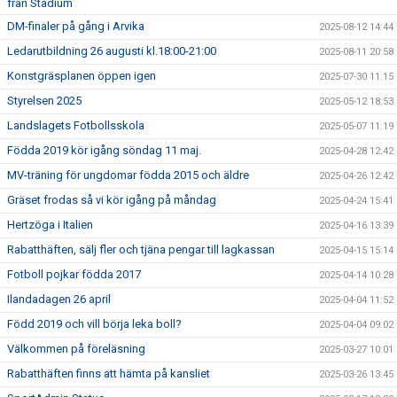
från Stadium
DM-finaler på gång i Arvika
2025-08-12 14:44
Ledarutbildning 26 augusti kl.18:00-21:00
2025-08-11 20:58
Konstgräsplanen öppen igen
2025-07-30 11:15
Styrelsen 2025
2025-05-12 18:53
Landslagets Fotbollsskola
2025-05-07 11:19
Födda 2019 kör igång söndag 11 maj.
2025-04-28 12:42
MV-träning för ungdomar födda 2015 och äldre
2025-04-26 12:42
Gräset frodas så vi kör igång på måndag
2025-04-24 15:41
Hertzöga i Italien
2025-04-16 13:39
Rabatthäften, sälj fler och tjäna pengar till lagkassan
2025-04-15 15:14
Fotboll pojkar födda 2017
2025-04-14 10:28
Ilandadagen 26 april
2025-04-04 11:52
Född 2019 och vill börja leka boll?
2025-04-04 09:02
Välkommen på föreläsning
2025-03-27 10:01
Rabatthäften finns att hämta på kansliet
2025-03-26 13:45