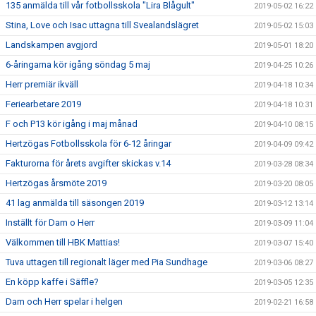
135 anmälda till vår fotbollsskola "Lira Blågult"
2019-05-02 16:22
Stina, Love och Isac uttagna till Svealandslägret
2019-05-02 15:03
Landskampen avgjord
2019-05-01 18:20
6-åringarna kör igång söndag 5 maj
2019-04-25 10:26
Herr premiär ikväll
2019-04-18 10:34
Feriearbetare 2019
2019-04-18 10:31
F och P13 kör igång i maj månad
2019-04-10 08:15
Hertzögas Fotbollsskola för 6-12 åringar
2019-04-09 09:42
Fakturorna för årets avgifter skickas v.14
2019-03-28 08:34
Hertzögas årsmöte 2019
2019-03-20 08:05
41 lag anmälda till säsongen 2019
2019-03-12 13:14
Inställt för Dam o Herr
2019-03-09 11:04
Välkommen till HBK Mattias!
2019-03-07 15:40
Tuva uttagen till regionalt läger med Pia Sundhage
2019-03-06 08:27
En köpp kaffe i Säffle?
2019-03-05 12:35
Dam och Herr spelar i helgen
2019-02-21 16:58