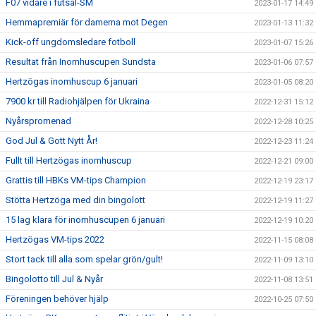
F07 vidare i futsal-SM
2023-01-17 14:49
Hemmapremiär för damerna mot Degen
2023-01-13 11:32
Kick-off ungdomsledare fotboll
2023-01-07 15:26
Resultat från Inomhuscupen Sundsta
2023-01-06 07:57
Hertzögas inomhuscup 6 januari
2023-01-05 08:20
7900 kr till Radiohjälpen för Ukraina
2022-12-31 15:12
Nyårspromenad
2022-12-28 10:25
God Jul & Gott Nytt År!
2022-12-23 11:24
Fullt till Hertzögas inomhuscup
2022-12-21 09:00
Grattis till HBKs VM-tips Champion
2022-12-19 23:17
Stötta Hertzöga med din bingolott
2022-12-19 11:27
15 lag klara för inomhuscupen 6 januari
2022-12-19 10:20
Hertzögas VM-tips 2022
2022-11-15 08:08
Stort tack till alla som spelar grön/gult!
2022-11-09 13:10
Bingolotto till Jul & Nyår
2022-11-08 13:51
Föreningen behöver hjälp
2022-10-25 07:50