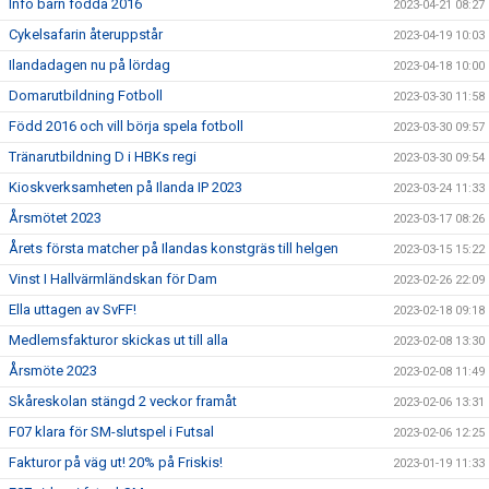
Info barn födda 2016
2023-04-21 08:27
Cykelsafarin återuppstår
2023-04-19 10:03
Ilandadagen nu på lördag
2023-04-18 10:00
Domarutbildning Fotboll
2023-03-30 11:58
Född 2016 och vill börja spela fotboll
2023-03-30 09:57
Tränarutbildning D i HBKs regi
2023-03-30 09:54
Kioskverksamheten på Ilanda IP 2023
2023-03-24 11:33
Årsmötet 2023
2023-03-17 08:26
Årets första matcher på Ilandas konstgräs till helgen
2023-03-15 15:22
Vinst I Hallvärmländskan för Dam
2023-02-26 22:09
Ella uttagen av SvFF!
2023-02-18 09:18
Medlemsfakturor skickas ut till alla
2023-02-08 13:30
Årsmöte 2023
2023-02-08 11:49
Skåreskolan stängd 2 veckor framåt
2023-02-06 13:31
F07 klara för SM-slutspel i Futsal
2023-02-06 12:25
Fakturor på väg ut! 20% på Friskis!
2023-01-19 11:33