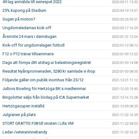
49 lag anmälda till seriespel 2022
2022-03-11 13:32
25% kupong på Stadium
2022-03-10 13:57
Sugen på motion?
2022-02-25 05:51
Ungdomsledarnas kick-off
2022-02-17 16:29
Årsmöte 24 mars i damstugan
2022-01-21 12:04
Kick-off för ungdomslagen fotboll
2022-01-12 08:12
F12 o P12 tränar tillsammans
2022-01-09 12:22
Dags att förnya ditt utdrag ur belastningsregistret
2022-01-03 14:08
Resultat Nyårspromenaden, 5280 kr samlade vi ihop
2022-01-03 08:50
Följande gäller om publik inomhus från 23/12
2021-12-21 11:12
Jullovs Bowling för Hertzöga BK:s medlemmar
2021-12-20 10:45
Bingolotter säljs från lördag på ICA Supermarket
2021-12-16 15:28
Hertzögacupen inställd
2021-12-09 08:25
Julgranen på plats
2021-11-22 16:39
STORT GRATTIS F08 till vinsten i Lilla VM
2021-11-22 08:03
Ledar-/veteraninnebandy
2021-11-20 16:21