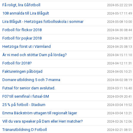
Få roligt, lira Gåfotboll
2024-05-22 22:59
108 anmälda till Lira Blågult
2024-05-17 11:49
Lira Blågult - Hertzögas fotbollsskola i sommar
2024-05-08 10:00
Fotboll för flickor 2018
2024-04-30 08:44
Fotboll för pojkar 2018
2024-04-29 08:37
Hertzöga först ut i Värmland
2024-04-25 08:13
Är ni med och stöttar Dam på lördag?
2024-04-15 11:10
Fotboll för 2018?
2024-04-12 11:31
Faktureringen påbörjad
2024-04-05 10:21
Domare utbildning 5 och 7-manna
2024-04-02 08:19
Futsal för senior dam avslutad.
2024-03-11 16:40
F07 till semifinal i futsal-SM
2024-03-09 20:41
25 % på fotboll - Stadium
2024-03-04 19:52
Emma Bäckström uttagen till regionalt läger
2024-03-04 13:21
Vill du vara speaker på Dam eller Herr matcher?
2024-02-26 12:06
Tränarutbildning D Fotboll
2024-02-21 08:51