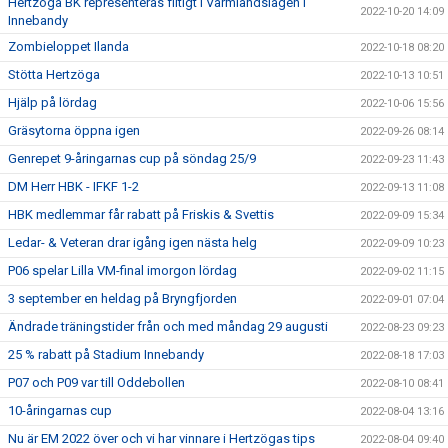
Hertzöga BK representeras flitigt i Värmlandslagen i
2022-10-20 14:09
Innebandy
Zombieloppet Ilanda
2022-10-18 08:20
Stötta Hertzöga
2022-10-13 10:51
Hjälp på lördag
2022-10-06 15:56
Gräsytorna öppna igen
2022-09-26 08:14
Genrepet 9-åringarnas cup på söndag 25/9
2022-09-23 11:43
DM Herr HBK - IFKF 1-2
2022-09-13 11:08
HBK medlemmar får rabatt på Friskis & Svettis
2022-09-09 15:34
Ledar- & Veteran drar igång igen nästa helg
2022-09-09 10:23
P06 spelar Lilla VM-final imorgon lördag
2022-09-02 11:15
3 september en heldag på Bryngfjorden
2022-09-01 07:04
Ändrade träningstider från och med måndag 29 augusti
2022-08-23 09:23
25 % rabatt på Stadium Innebandy
2022-08-18 17:03
P07 och P09 var till Oddebollen
2022-08-10 08:41
10-åringarnas cup
2022-08-04 13:16
Nu är EM 2022 över och vi har vinnare i Hertzögas tips
2022-08-04 09:40