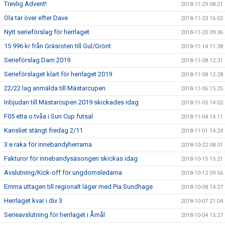
Trevlig Advent!
2018-11-29 08:21
Ola tar över efter Dave
2018-11-23 16:02
Nytt serieförslag för herrlaget
2018-11-20 09:36
15 996 kr från Gräsroten till Gul/Grönt
2018-11-14 11:38
Serieförslag Dam 2019
2018-11-08 12:31
Serieförslaget klart för herrlaget 2019
2018-11-08 12:28
22/22 lag anmälda till Mästarcupen
2018-11-06 15:25
Inbjudan till Mästarcupen 2019 skickades idag
2018-11-05 14:02
F05 etta o tvåa i Sun Cup futsal
2018-11-04 14:11
Kansliet stängt fredag 2/11
2018-11-01 14:24
3:e raka för innebandyherrarna
2018-10-22 08:31
Fakturor för innebandysäsongen skickas idag
2018-10-15 15:21
Avslutning/Kick-off för ungdomsledarna
2018-10-12 09:56
Emma uttagen till regionalt läger med Pia Sundhage
2018-10-08 14:27
Herrlaget kvar i div 3
2018-10-07 21:04
Serieavslutning för herrlaget i Åmål
2018-10-04 15:27