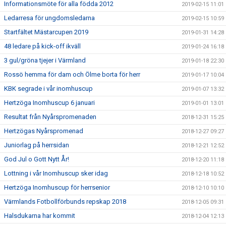
Informationsmöte för alla födda 2012
2019-02-15 11:01
Ledarresa för ungdomsledarna
2019-02-15 10:59
Startfältet Mästarcupen 2019
2019-01-31 14:28
48 ledare på kick-off ikväll
2019-01-24 16:18
3 gul/gröna tjejer i Värmland
2019-01-18 22:30
Rossö hemma för dam och Ölme borta för herr
2019-01-17 10:04
KBK segrade i vår inomhuscup
2019-01-07 13:32
Hertzöga Inomhuscup 6 januari
2019-01-01 13:01
Resultat från Nyårspromenaden
2018-12-31 15:25
Hertzögas Nyårspromenad
2018-12-27 09:27
Juniorlag på herrsidan
2018-12-21 12:52
God Jul o Gott Nytt År!
2018-12-20 11:18
Lottning i vår Inomhuscup sker idag
2018-12-18 10:52
Hertzöga Inomhuscup för herrsenior
2018-12-10 10:10
Värmlands Fotbollförbunds repskap 2018
2018-12-05 09:31
Halsdukarna har kommit
2018-12-04 12:13