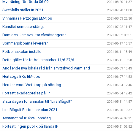
Mv-träning för födda 06-09
2021-08-20 11:37
SweSkills ställer in 2021
2021-07-20 11:00
Vinnarna i Hertzögas EM-tips
2021-07-03 22:30
Kansliet semesterstängt
2021-07-02 11:47
Dam och Herr avslutar vårsäsongerna
2021-07-02 08:51
Sommarjobbarna levererar
2021-06-17 15:37
Fotbollsskolan inställd
2021-06-11 18:49
Detta gäller för fotbollsmatcher 11/6-27/6
2021-06-11 10:28
Angående nya lokala råd från smittskydd Värmland
2021-06-09 15:43
Hertzöga BKs EM-tips
2021-06-07 14:53
Herr tar emot Vretstorp på söndag
2021-06-04 12:46
Fortsatt skadegörelse på IP
2021-06-04 12:42
Sista dagen för anmälan till "Lira Blågult"
2021-05-31 14:57
Lira Blågult Fotbollsskolan 2021
2021-05-26 10:37
Avstängt på IP ikväll onsdag
2021-05-26 09:11
Fortsatt ingen publik på Ilanda IP
2021-05-21 06:52