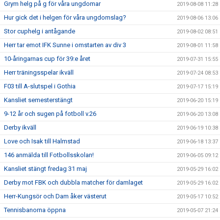
Grym helg på g för våra ungdomar
2019-08-08 11:28
Hur gick det i helgen för våra ungdomslag?
2019-08-06 13:06
Stor cuphelg i antågande
2019-08-02 08:51
Herr tar emot IFK Sunne i omstarten av div 3
2019-08-01 11:58
10-åringarnas cup för 39:e året
2019-07-31 15:55
Herr träningsspelar ikväll
2019-07-24 08:53
F03 till A-slutspel i Gothia
2019-07-17 15:19
Kansliet semesterstängt
2019-06-20 15:19
9-12 år och sugen på fotboll v.26
2019-06-20 13:08
Derby ikväll
2019-06-19 10:38
Love och Isak till Halmstad
2019-06-18 13:37
146 anmälda till Fotbollsskolan!
2019-06-05 09:12
Kansliet stängt fredag 31 maj
2019-05-29 16:02
Derby mot FBK och dubbla matcher för damlaget
2019-05-29 16:02
Herr-Kungsör och Dam åker västerut
2019-05-17 10:52
Tennisbanorna öppna
2019-05-07 21:24