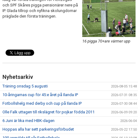
FRISPARKEN
och SPF Skåres pigga pensionärer nere på
IP. Glada tillrop och nyfikna skolungdomar
präglade den första träningen.
BLI MEDLEM
MATCHER
16 pigga 70+are värmer upp
KONTAKTER & LAG
FÖRENINGSDOKUMENT_GAMLA
SPONSORER
Nyhetsarkiv
FÖRENINGSDOKUMENT
Träning onsdag 5 augusti
2026-08-05 15:48
10-åringarnas cup för 45:e året på Ilanda IP
2026-07-31 08:35
Fotbollshelg med derby och cup på Ilanda IP
2026-07-30 08:44
Olle Falk uttagen till rikslägret för pojkar födda 2011
2026-06-09 09:20
6 Juni är lika med HBK-dagen
2026-06-04
Hoppas alla har sett parkeringsförbudet
2026-05-22 17:50
100 anmälda till vår Fotbollskola