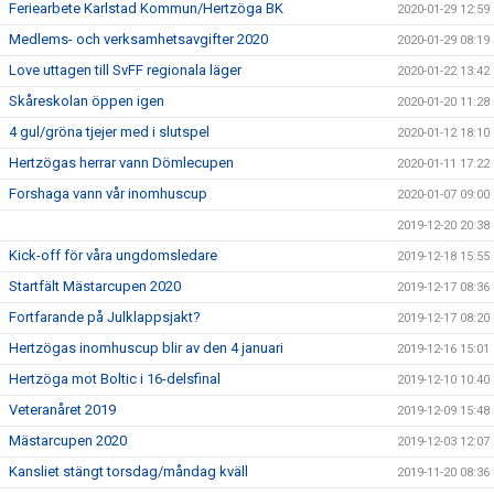
Feriearbete Karlstad Kommun/Hertzöga BK
2020-01-29 12:59
Medlems- och verksamhetsavgifter 2020
2020-01-29 08:19
Love uttagen till SvFF regionala läger
2020-01-22 13:42
Skåreskolan öppen igen
2020-01-20 11:28
4 gul/gröna tjejer med i slutspel
2020-01-12 18:10
Hertzögas herrar vann Dömlecupen
2020-01-11 17:22
Forshaga vann vår inomhuscup
2020-01-07 09:00
2019-12-20 20:38
Kick-off för våra ungdomsledare
2019-12-18 15:55
Startfält Mästarcupen 2020
2019-12-17 08:36
Fortfarande på Julklappsjakt?
2019-12-17 08:20
Hertzögas inomhuscup blir av den 4 januari
2019-12-16 15:01
Hertzöga mot Boltic i 16-delsfinal
2019-12-10 10:40
Veteranåret 2019
2019-12-09 15:48
Mästarcupen 2020
2019-12-03 12:07
Kansliet stängt torsdag/måndag kväll
2019-11-20 08:36