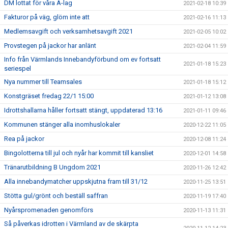
DM lottat för våra A-lag
2021-02-18 10:39
Fakturor på väg, glöm inte att
2021-02-16 11:13
Medlemsavgift och verksamhetsavgift 2021
2021-02-05 10:02
Provstegen på jackor har anlänt
2021-02-04 11:59
Info från Värmlands Innebandyförbund om ev fortsatt
2021-01-18 15:23
seriespel
Nya nummer till Teamsales
2021-01-18 15:12
Konstgräset fredag 22/1 15:00
2021-01-12 13:08
Idrottshallarna håller fortsatt stängt, uppdaterad 13:16
2021-01-11 09:46
Kommunen stänger alla inomhuslokaler
2020-12-22 11:05
Rea på jackor
2020-12-08 11:24
Bingolotterna till jul och nyår har kommit till kansliet
2020-12-01 14:58
Tränarutbildning B Ungdom 2021
2020-11-26 12:42
Alla innebandymatcher uppskjutna fram till 31/12
2020-11-25 13:51
Stötta gul/grönt och beställ saffran
2020-11-19 17:40
Nyårspromenaden genomförs
2020-11-13 11:31
Så påverkas idrotten i Värmland av de skärpta