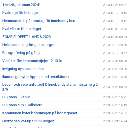
Hertzögakronan 2024!
2023-11-28 09:22
Kvaldags för herrlaget
2023-10-12 10:15
Hemmamatch på torsdag för innebandy herr
2023-10-10 10:12
Kval väntar för herrlaget
2023-10-09 12:26
ZOMBIELOPPET ILANDA 2023
2023-10-04 08:24
Hela Ilanda är grön-gult imorgon
2023-09-15 20:50
Fotografering på gång
2023-09-12 10:47
Vi söker fler innebandytjejer 12-13 år
2023-09-08 08:08
Invigning nya Ilandahallen
2023-08-29 20:00
Ilandas gräsytor öppna med restriktioner
2023-08-29 15:50
Ledar- och veteranfotboll & Innebandy startar nästa helg 2-
2023-08-25 08:33
3/9
F07 vann Lilla VM
2023-08-23 16:21
F09 vann cup i Hallsberg
2023-08-23 16:19
Kommunen byter belysningen på konstgräset
2023-08-23 14:05
Hertzögas VM-tips 2023 avgjort
2023-08-21 14:24