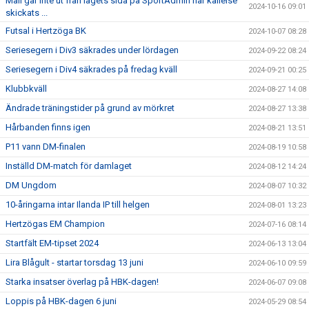
Mail går inte ut från lagets sida på SportAdmin när kallelse
2024-10-16 09:01
skickats ...
Futsal i Hertzöga BK
2024-10-07 08:28
Seriesegern i Div3 säkrades under lördagen
2024-09-22 08:24
Seriesegern i Div4 säkrades på fredag kväll
2024-09-21 00:25
Klubbkväll
2024-08-27 14:08
Ändrade träningstider på grund av mörkret
2024-08-27 13:38
Hårbanden finns igen
2024-08-21 13:51
P11 vann DM-finalen
2024-08-19 10:58
Inställd DM-match för damlaget
2024-08-12 14:24
DM Ungdom
2024-08-07 10:32
10-åringarna intar Ilanda IP till helgen
2024-08-01 13:23
Hertzögas EM Champion
2024-07-16 08:14
Startfält EM-tipset 2024
2024-06-13 13:04
Lira Blågult - startar torsdag 13 juni
2024-06-10 09:59
Starka insatser överlag på HBK-dagen!
2024-06-07 09:08
Loppis på HBK-dagen 6 juni
2024-05-29 08:54