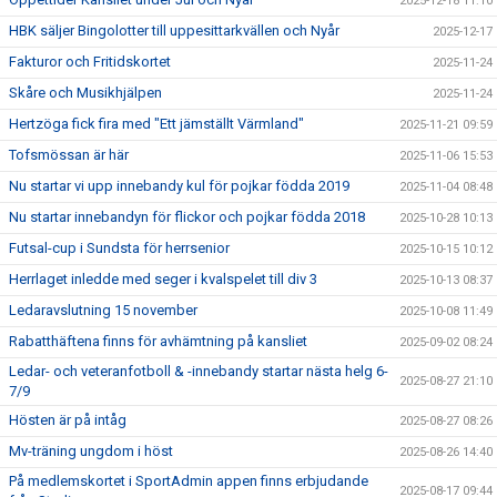
2025-12-18 11:10
HBK säljer Bingolotter till uppesittarkvällen och Nyår
2025-12-17
Fakturor och Fritidskortet
2025-11-24
Skåre och Musikhjälpen
2025-11-24
Hertzöga fick fira med "Ett jämställt Värmland"
2025-11-21 09:59
Tofsmössan är här
2025-11-06 15:53
Nu startar vi upp innebandy kul för pojkar födda 2019
2025-11-04 08:48
Nu startar innebandyn för flickor och pojkar födda 2018
2025-10-28 10:13
Futsal-cup i Sundsta för herrsenior
2025-10-15 10:12
Herrlaget inledde med seger i kvalspelet till div 3
2025-10-13 08:37
Ledaravslutning 15 november
2025-10-08 11:49
Rabatthäftena finns för avhämtning på kansliet
2025-09-02 08:24
Ledar- och veteranfotboll & -innebandy startar nästa helg 6-
2025-08-27 21:10
7/9
Hösten är på intåg
2025-08-27 08:26
Mv-träning ungdom i höst
2025-08-26 14:40
På medlemskortet i SportAdmin appen finns erbjudande
2025-08-17 09:44