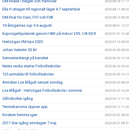
DM-finaler i helgen och framöver
2023-08-18 11:17
Ella H uttagen till regionalt läger 4-7 september
2023-08-17 08:25
DM-final för Dam, F07 och F08
2023-08-10 08:39
10-åringarnas cup 5-6 augusti
2023-08-01 13:27
Kupongerbjudande genom HBK på Indoor 25% 1/8-30/9
2023-07-31 16:48
Hertzögas VM-tips 2023
2023-07-19 08:03
Johan Valentin 50 år!
2023-06-30 08:03
Semesterstängt på kansliet
2023-06-29 12:18
Nästa vecka startar Fotbollsskolan
2023-06-16 09:42
125 anmälda till fotbollsskolan
2023-05-30 10:12
Anmälan Lira Blågult senast söndag
2023-05-23 08:34
Lira Blågult - Hertzögas Fotbollsskola i sommar
2023-05-22 16:44
Gåfotbollen igång
2023-05-12 11:18
Tennisbanorna öppnar upp
2023-05-12 11:00
Kiosken hemma igen
2023-05-05 08:05
2017 drar igång söndagen 7 maj
2023-04-21 08:31