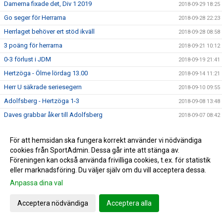
Damerna fixade det, Div 1 2019
2018-09-29 18:25
Go seger för Herrarna
2018-09-28 22:23
Herrlaget behöver ert stöd ikväll
2018-09-28 08:58
3 poäng för herrarna
2018-09-21 10:12
0-3 förlust i JDM
2018-09-19 21:41
Hertzöga - Ölme lördag 13.00
2018-09-14 11:21
Herr U säkrade seriesegern
2018-09-10 09:55
Adolfsberg - Hertzöga 1-3
2018-09-08 13:48
Daves grabbar åker till Adolfsberg
2018-09-07 08:42
JDM-final för våra tjejer
2018-09-05 14:56
För att hemsidan ska fungera korrekt använder vi nödvändiga
Ödesmatch för herrlaget
2018-08-31 12:48
cookies från SportAdmin. Dessa går inte att stänga av.
Pontus Johansson och Maria Busk inspirerar
2018-08-28 12:22
Föreningen kan också använda frivilliga cookies, t.ex. för statistik
eller marknadsföring. Du väljer själv om du vill acceptera dessa.
Utlottade priser från Målkronan
2018-08-20 08:33
Anpassa dina val
Tung förlust för herrlaget mot FF
2018-08-18 15:00
Hertzögakronan Lördag 18/8
2018-08-13 09:19
Acceptera nödvändiga
Acceptera alla
Seger 2-1 mot Bosna 92
2018-08-09 11:29