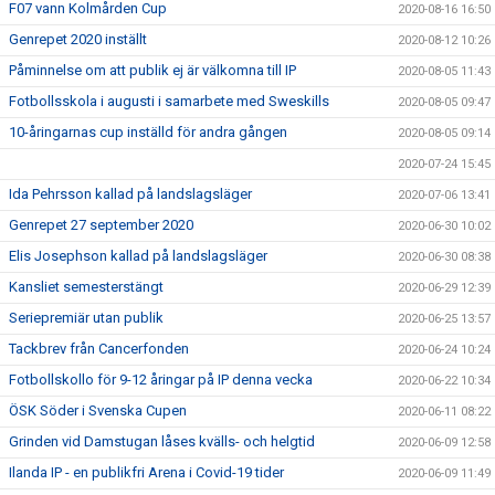
F07 vann Kolmården Cup
2020-08-16 16:50
Genrepet 2020 inställt
2020-08-12 10:26
Påminnelse om att publik ej är välkomna till IP
2020-08-05 11:43
Fotbollsskola i augusti i samarbete med Sweskills
2020-08-05 09:47
10-åringarnas cup inställd för andra gången
2020-08-05 09:14
2020-07-24 15:45
Ida Pehrsson kallad på landslagsläger
2020-07-06 13:41
Genrepet 27 september 2020
2020-06-30 10:02
Elis Josephson kallad på landslagsläger
2020-06-30 08:38
Kansliet semesterstängt
2020-06-29 12:39
Seriepremiär utan publik
2020-06-25 13:57
Tackbrev från Cancerfonden
2020-06-24 10:24
Fotbollskollo för 9-12 åringar på IP denna vecka
2020-06-22 10:34
ÖSK Söder i Svenska Cupen
2020-06-11 08:22
Grinden vid Damstugan låses kvälls- och helgtid
2020-06-09 12:58
Ilanda IP - en publikfri Arena i Covid-19 tider
2020-06-09 11:49