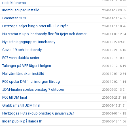
2020-11-12 14:23
restriktionerna
Inomhuscupen inställd
2020-11-12 09:55
Gräsroten 2020
2020-11-11 14:35
Hertzöga säljer bingolotter till Jul o Nyår
2020-11-11 10:26
Nu startar vi upp innebandy flex för tjejer och damer
2020-11-03 12:34
Nya träningsgrupper i innebandy
2020-10-22 09:41
Covid-19 och innebandy
2020-10-21 14:15
F07 vann dubbla serier
2020-10-14 10:41
Talanger på VFF läger i helgen
2020-10-12 15:19
Hallvärmländskan inställd
2020-10-09 12:54
P06 spelar DM final imorgon lördag
2020-10-02 11:14
JDM-finalen spelas onsdag 7 oktober
2020-09-30 13:21
P06 till DM final
2020-09-23 21:18
Grabbarna till JDM final
2020-09-15 21:51
Hertzögas Futsal-cup onsdag 6 januari 2021
2020-09-07 14:15
Ingen publik på Ilanda IP
2020-08-18 11:06