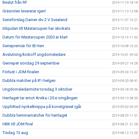
Beslut från RF
2019-11-19 18:18
Gräsroten levererar igen!
2019-11-13 12:08
Serieförslag Damer div 2 V Svealand
2019-11-07 10:21
Inbjudan till Mästarcupen har skickats
2019-10-23 10:44
Datum för Mästarcupen 2020 är klart
2019-10-14 11:02
Seriepremiär för IB Herr
2019-10-08 10:25
Avslutning/kickoff ungdomsledare
2019-10-01 09:50
Genrepet söndag 29 september
2019-09-27 14:28
Förlust i JDM-finalen
2019-09-24 15:47
Dubbla matcher på IP i helgen
2019-09-20 08:41
Ungdomsledarmöte torsdag 3 oktober
2019-09-18 09:36
Herrlaget tar emot Arvika i 20:e omgången
2019-09-13 08:20
Upphittad nyckelknippa på konstgräset igår
2019-09-02 09:29
Dubbla hemmamatcher för herrlaget
2019-08-29 11:51
HBK till JDM final
2019-08-21 21:28
Tisdag 13 aug
2019-08-12 12:20