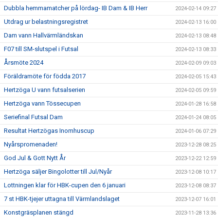
Dubbla hemmamatcher på lördag- IB Dam & IB Herr
2024-02-14 09:27
Utdrag ur belastningsregistret
2024-02-13 16:00
Dam vann Hallvärmländskan
2024-02-13 08:48
F07 till SM-slutspel i Futsal
2024-02-13 08:33
Årsmöte 2024
2024-02-09 09:03
Föräldramöte för födda 2017
2024-02-05 15:43
Hertzöga U vann futsalserien
2024-02-05 09:59
Hertzöga vann Tössecupen
2024-01-28 16:58
Seriefinal Futsal Dam
2024-01-24 08:05
Resultat Hertzögas Inomhuscup
2024-01-06 07:29
Nyårspromenaden!
2023-12-28 08:25
God Jul & Gott Nytt År
2023-12-22 12:59
Hertzöga säljer Bingolotter till Jul/Nyår
2023-12-08 10:17
Lottningen klar för HBK-cupen den 6 januari
2023-12-08 08:37
7 st HBK-tjejer uttagna till Värmlandslaget
2023-12-07 16:01
Konstgräsplanen stängd
2023-11-28 13:36