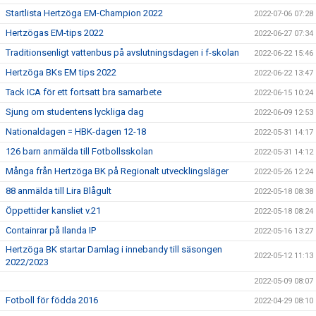
Startlista Hertzöga EM-Champion 2022
2022-07-06 07:28
Hertzögas EM-tips 2022
2022-06-27 07:34
Traditionsenligt vattenbus på avslutningsdagen i f-skolan
2022-06-22 15:46
Hertzöga BKs EM tips 2022
2022-06-22 13:47
Tack ICA för ett fortsatt bra samarbete
2022-06-15 10:24
Sjung om studentens lyckliga dag
2022-06-09 12:53
Nationaldagen = HBK-dagen 12-18
2022-05-31 14:17
126 barn anmälda till Fotbollsskolan
2022-05-31 14:12
Många från Hertzöga BK på Regionalt utvecklingsläger
2022-05-26 12:24
88 anmälda till Lira Blågult
2022-05-18 08:38
Öppettider kansliet v.21
2022-05-18 08:24
Containrar på Ilanda IP
2022-05-16 13:27
Hertzöga BK startar Damlag i innebandy till säsongen
2022-05-12 11:13
2022/2023
2022-05-09 08:07
Fotboll för födda 2016
2022-04-29 08:10