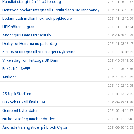
Kansliet stängt från 11 på torsdag
2021-11-16 10:57
Hertzöga spelare uttagna till Distriktslags SM Innebandy
2021-11-16 10:53
Ledarmatch mellan flick- och pojkledare
2021-11-12 12:09
HBK söker Julgran
2021-11-11 09:04
Ändringar i Dams tränarstab
2021-11-08 10:59
Derby för Herrarna nu på lördag
2021-11-03 16:17
6 st 06:or uttagna till VFFs läger i Nyköping
2021-10-26 08:22
Vilken dag för Hertzöga BK Dam
2021-10-09 19:00
Enkät från SvFF!
2021-10-06 15:56
Äntligen!
2021-10-05 13:32
2021-10-02 10:05
25 % på Stadium
2021-09-23 12:05
F06 och F07 till final i DM
2021-09-22 11:38
Genrepet byter datum
2021-09-14 14:57
Nu kör vi igång Innebandy Flex
2021-09-01 13:46
Ändrade träningstider på B och C-ytor
2021-08-30 16:03