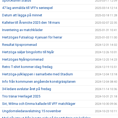
SportAdmin Status
2025-03-17 12:09
47 lag anmälda till VFFs seriespel
2025-03-14 12:14
Datum att lägga på minnet
2025-02-18 11:28
Kallelse till Årsmöte 2025 den 18 mars
2025-02-07 22:35
Inventering av matchkläder
2025-01-31 10:41
Hertzögas Futsalcup 4 januari för herrar
2025-01-03 11:00
Resultat tipspromenad
2024-12-31 14:02
Hertzöga säljer bingolotto till Nyår
2024-12-26 10:01
Hertzögas Nyårspromenad
2024-12-25 14:23
Retro T-shirt kommer idag fredag
2024-12-19 15:51
Hertzöga-julklappen i samarbete med Stadium
2024-12-04 13:18
Info från kommunen angående konstgräsplanen
2024-12-04 08:40
34 ledare avslutar året på fredag
2024-11-14 10:36
Trio tränar Herrlaget 2025
2024-10-31 21:18
Siri, Wilma och Emma kallade till VFF matchläger
2024-10-30 09:06
Ungdomsledaravslutning 15 november
2024-10-23 10:11