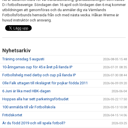
FRISPARKEN
D i fotbollssverige. Söndagen den 16 april och lördagen den 6 maj kommer
utbildningen att genomföras och du anmäler dig via Värmlands
Fotbollsförbunds hemsida från och med nästa vecka. Håkan Werme är
BLI MEDLEM
huvud instruktör och ansvarig.
MATCHER
KONTAKTER & LAG
Nyhetsarkiv
FÖRENINGSDOKUMENT_GAMLA
Träning onsdag 5 augusti
2026-08-05 15:48
SPONSORER
10-åringarnas cup för 45:e året på Ilanda IP
2026-07-31 08:35
Fotbollshelg med derby och cup på Ilanda IP
2026-07-30 08:44
FÖRENINGSDOKUMENT
Olle Falk uttagen till rikslägret för pojkar födda 2011
2026-06-09 09:20
6 Juni är lika med HBK-dagen
2026-06-04
Hoppas alla har sett parkeringsförbudet
2026-05-22 17:50
100 anmälda till vår Fotbollskola
2026-05-13 10:08
Fritidskortet
2026-04-15 14:06
Är du född 2019 och vill spela fotboll?
2026-03-25