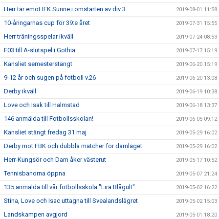
Herr tar emot IFK Sunne i omstarten av div 3
2019-08-01 11:58
10-åringarnas cup för 39:e året
2019-07-31 15:55
Herr träningsspelar ikväll
2019-07-24 08:53
F03 till A-slutspel i Gothia
2019-07-17 15:19
Kansliet semesterstängt
2019-06-20 15:19
9-12 år och sugen på fotboll v.26
2019-06-20 13:08
Derby ikväll
2019-06-19 10:38
Love och Isak till Halmstad
2019-06-18 13:37
146 anmälda till Fotbollsskolan!
2019-06-05 09:12
Kansliet stängt fredag 31 maj
2019-05-29 16:02
Derby mot FBK och dubbla matcher för damlaget
2019-05-29 16:02
Herr-Kungsör och Dam åker västerut
2019-05-17 10:52
Tennisbanorna öppna
2019-05-07 21:24
135 anmälda till vår fotbollsskola "Lira Blågult"
2019-05-02 16:22
Stina, Love och Isac uttagna till Svealandslägret
2019-05-02 15:03
Landskampen avgjord
2019-05-01 18:20