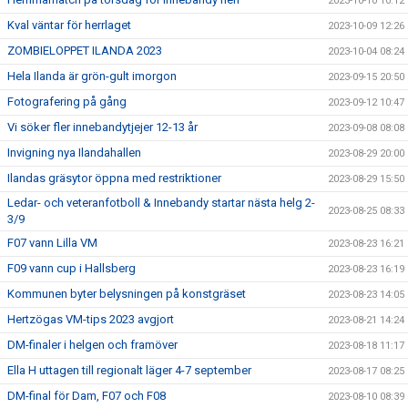
2023-10-10 10:12
Kval väntar för herrlaget
2023-10-09 12:26
ZOMBIELOPPET ILANDA 2023
2023-10-04 08:24
Hela Ilanda är grön-gult imorgon
2023-09-15 20:50
Fotografering på gång
2023-09-12 10:47
Vi söker fler innebandytjejer 12-13 år
2023-09-08 08:08
Invigning nya Ilandahallen
2023-08-29 20:00
Ilandas gräsytor öppna med restriktioner
2023-08-29 15:50
Ledar- och veteranfotboll & Innebandy startar nästa helg 2-
2023-08-25 08:33
3/9
F07 vann Lilla VM
2023-08-23 16:21
F09 vann cup i Hallsberg
2023-08-23 16:19
Kommunen byter belysningen på konstgräset
2023-08-23 14:05
Hertzögas VM-tips 2023 avgjort
2023-08-21 14:24
DM-finaler i helgen och framöver
2023-08-18 11:17
Ella H uttagen till regionalt läger 4-7 september
2023-08-17 08:25
DM-final för Dam, F07 och F08
2023-08-10 08:39