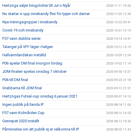
Hertzöga säljer bingolotter till Jul o Nyår
2020-11-11 10:26
Nu startar vi upp innebandy flex för tjejer och damer
2020-11-03 12:34
Nya träningsgrupper i innebandy
2020-10-22 09:41
Covid-19 och innebandy
2020-10-21 14:15
F07 vann dubbla serier
2020-10-14 10:41
Talanger på VFF läger i helgen
2020-10-12 15:19
Hallvärmländskan inställd
2020-10-09 12:54
P06 spelar DM final imorgon lördag
2020-10-02 11:14
JDM-finalen spelas onsdag 7 oktober
2020-09-30 13:21
P06 till DM final
2020-09-23 21:18
Grabbarna till JDM final
2020-09-15 21:51
Hertzögas Futsal-cup onsdag 6 januari 2021
2020-09-07 14:15
Ingen publik på Ilanda IP
2020-08-18 11:06
F07 vann Kolmården Cup
2020-08-16 16:50
Genrepet 2020 inställt
2020-08-12 10:26
Påminnelse om att publik ej är välkomna till IP
2020-08-05 11:43