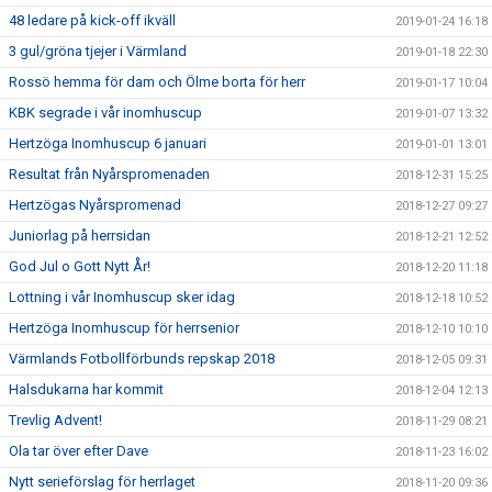
48 ledare på kick-off ikväll
2019-01-24 16:18
3 gul/gröna tjejer i Värmland
2019-01-18 22:30
Rossö hemma för dam och Ölme borta för herr
2019-01-17 10:04
KBK segrade i vår inomhuscup
2019-01-07 13:32
Hertzöga Inomhuscup 6 januari
2019-01-01 13:01
Resultat från Nyårspromenaden
2018-12-31 15:25
Hertzögas Nyårspromenad
2018-12-27 09:27
Juniorlag på herrsidan
2018-12-21 12:52
God Jul o Gott Nytt År!
2018-12-20 11:18
Lottning i vår Inomhuscup sker idag
2018-12-18 10:52
Hertzöga Inomhuscup för herrsenior
2018-12-10 10:10
Värmlands Fotbollförbunds repskap 2018
2018-12-05 09:31
Halsdukarna har kommit
2018-12-04 12:13
Trevlig Advent!
2018-11-29 08:21
Ola tar över efter Dave
2018-11-23 16:02
Nytt serieförslag för herrlaget
2018-11-20 09:36