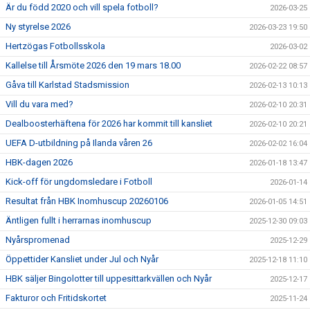
Är du född 2020 och vill spela fotboll?
2026-03-25
Ny styrelse 2026
2026-03-23 19:50
Hertzögas Fotbollsskola
2026-03-02
Kallelse till Årsmöte 2026 den 19 mars 18.00
2026-02-22 08:57
Gåva till Karlstad Stadsmission
2026-02-13 10:13
Vill du vara med?
2026-02-10 20:31
Dealboosterhäftena för 2026 har kommit till kansliet
2026-02-10 20:21
UEFA D-utbildning på Ilanda våren 26
2026-02-02 16:04
HBK-dagen 2026
2026-01-18 13:47
Kick-off för ungdomsledare i Fotboll
2026-01-14
Resultat från HBK Inomhuscup 20260106
2026-01-05 14:51
Äntligen fullt i herrarnas inomhuscup
2025-12-30 09:03
Nyårspromenad
2025-12-29
Öppettider Kansliet under Jul och Nyår
2025-12-18 11:10
HBK säljer Bingolotter till uppesittarkvällen och Nyår
2025-12-17
Fakturor och Fritidskortet
2025-11-24