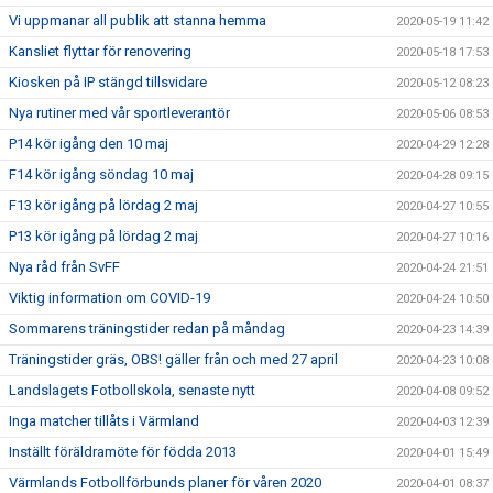
Vi uppmanar all publik att stanna hemma
2020-05-19 11:42
Kansliet flyttar för renovering
2020-05-18 17:53
Kiosken på IP stängd tillsvidare
2020-05-12 08:23
Nya rutiner med vår sportleverantör
2020-05-06 08:53
P14 kör igång den 10 maj
2020-04-29 12:28
F14 kör igång söndag 10 maj
2020-04-28 09:15
F13 kör igång på lördag 2 maj
2020-04-27 10:55
P13 kör igång på lördag 2 maj
2020-04-27 10:16
Nya råd från SvFF
2020-04-24 21:51
Viktig information om COVID-19
2020-04-24 10:50
Sommarens träningstider redan på måndag
2020-04-23 14:39
Träningstider gräs, OBS! gäller från och med 27 april
2020-04-23 10:08
Landslagets Fotbollskola, senaste nytt
2020-04-08 09:52
Inga matcher tillåts i Värmland
2020-04-03 12:39
Inställt föräldramöte för födda 2013
2020-04-01 15:49
Värmlands Fotbollförbunds planer för våren 2020
2020-04-01 08:37