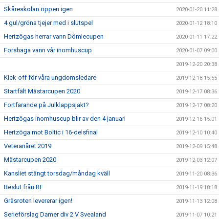
Skåreskolan öppen igen
2020-01-20 11:28
4 gul/gröna tjejer med i slutspel
2020-01-12 18:10
Hertzögas herrar vann Dömlecupen
2020-01-11 17:22
Forshaga vann vår inomhuscup
2020-01-07 09:00
2019-12-20 20:38
Kick-off för våra ungdomsledare
2019-12-18 15:55
Startfält Mästarcupen 2020
2019-12-17 08:36
Fortfarande på Julklappsjakt?
2019-12-17 08:20
Hertzögas inomhuscup blir av den 4 januari
2019-12-16 15:01
Hertzöga mot Boltic i 16-delsfinal
2019-12-10 10:40
Veteranåret 2019
2019-12-09 15:48
Mästarcupen 2020
2019-12-03 12:07
Kansliet stängt torsdag/måndag kväll
2019-11-20 08:36
Beslut från RF
2019-11-19 18:18
Gräsroten levererar igen!
2019-11-13 12:08
Serieförslag Damer div 2 V Svealand
2019-11-07 10:21