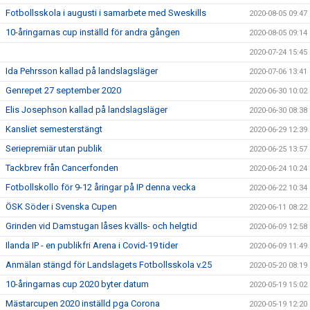
Fotbollsskola i augusti i samarbete med Sweskills
2020-08-05 09:47
10-åringarnas cup inställd för andra gången
2020-08-05 09:14
2020-07-24 15:45
Ida Pehrsson kallad på landslagsläger
2020-07-06 13:41
Genrepet 27 september 2020
2020-06-30 10:02
Elis Josephson kallad på landslagsläger
2020-06-30 08:38
Kansliet semesterstängt
2020-06-29 12:39
Seriepremiär utan publik
2020-06-25 13:57
Tackbrev från Cancerfonden
2020-06-24 10:24
Fotbollskollo för 9-12 åringar på IP denna vecka
2020-06-22 10:34
ÖSK Söder i Svenska Cupen
2020-06-11 08:22
Grinden vid Damstugan låses kvälls- och helgtid
2020-06-09 12:58
Ilanda IP - en publikfri Arena i Covid-19 tider
2020-06-09 11:49
Anmälan stängd för Landslagets Fotbollsskola v.25
2020-05-20 08:19
10-åringarnas cup 2020 byter datum
2020-05-19 15:02
Mästarcupen 2020 inställd pga Corona
2020-05-19 12:20