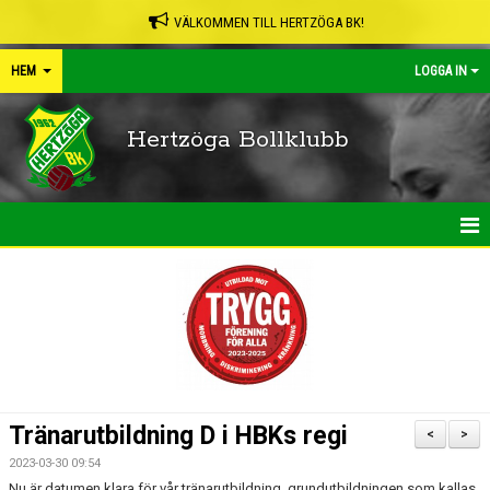
VÄLKOMMEN TILL HERTZÖGA BK!
HEM
LOGGA IN
Hertzöga Bollklubb
HEM
NYHETER
KALENDER
LEDARPÄRMEN
Tränarutbildning D i HBKs regi
<
>
SHOP
2023-03-30 09:54
Nu är datumen klara för vår tränarutbildning, grundutbildningen som kallas