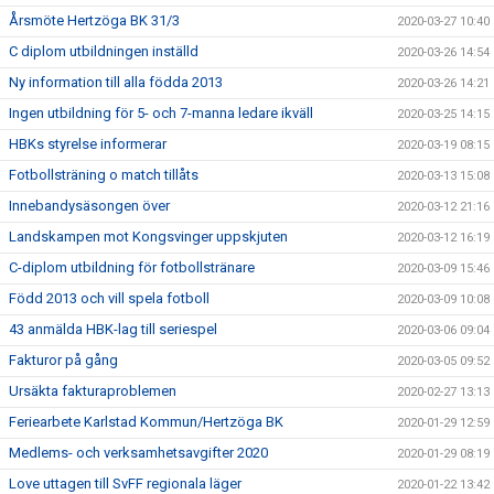
Årsmöte Hertzöga BK 31/3
2020-03-27 10:40
C diplom utbildningen inställd
2020-03-26 14:54
Ny information till alla födda 2013
2020-03-26 14:21
Ingen utbildning för 5- och 7-manna ledare ikväll
2020-03-25 14:15
HBKs styrelse informerar
2020-03-19 08:15
Fotbollsträning o match tillåts
2020-03-13 15:08
Innebandysäsongen över
2020-03-12 21:16
Landskampen mot Kongsvinger uppskjuten
2020-03-12 16:19
C-diplom utbildning för fotbollstränare
2020-03-09 15:46
Född 2013 och vill spela fotboll
2020-03-09 10:08
43 anmälda HBK-lag till seriespel
2020-03-06 09:04
Fakturor på gång
2020-03-05 09:52
Ursäkta fakturaproblemen
2020-02-27 13:13
Feriearbete Karlstad Kommun/Hertzöga BK
2020-01-29 12:59
Medlems- och verksamhetsavgifter 2020
2020-01-29 08:19
Love uttagen till SvFF regionala läger
2020-01-22 13:42