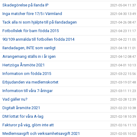
Skadegörelse på Ilanda IP
2021-05-04 11:37
Inga matcher före 17/5 i Värmland
2021-04-30 13:49
Tack alla ni som hjälpte till på Ilandadagen
2021-04-26 08:47
Fotbollslek för barn födda 2015
2021-04-23 11:17
90/109 anmälda till fotbollen födda 2014
2021-04-22 11:05
Ilandadagen, INTE som vanligt
2021-04-18 11:01
Arrangemang ställs in i år igen
2021-04-12 08:47
Hertzöga Årsmöte 2021
2021-04-01 10:13
Information om födda 2015
2021-03-22 15:56
Erbjudanden via medlemskortet
2021-03-19 07:48
Information till våra 7-åringar
2021-03-11 11:23
Vad gäller nu?
2021-02-28 12:39
Digitalt årsmöte 2021
2021-02-23 10:38
DM lottat för våra A-lag
2021-02-18 10:39
Fakturor på väg, glöm inte att
2021-02-16 11:13
Medlemsavgift och verksamhetsavgift 2021
2021-02-05 10:02