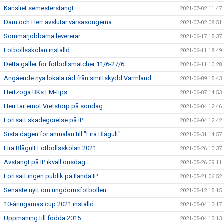
Kansliet semesterstängt
2021-07-02 11:47
Dam och Herr avslutar vårsäsongerna
2021-07-02 08:51
Sommarjobbarna levererar
2021-06-17 15:37
Fotbollsskolan inställd
2021-06-11 18:49
Detta gäller för fotbollsmatcher 11/6-27/6
2021-06-11 10:28
Angående nya lokala råd från smittskydd Värmland
2021-06-09 15:43
Hertzöga BKs EM-tips
2021-06-07 14:53
Herr tar emot Vretstorp på söndag
2021-06-04 12:46
Fortsatt skadegörelse på IP
2021-06-04 12:42
Sista dagen för anmälan till "Lira Blågult"
2021-05-31 14:57
Lira Blågult Fotbollsskolan 2021
2021-05-26 10:37
Avstängt på IP ikväll onsdag
2021-05-26 09:11
Fortsatt ingen publik på Ilanda IP
2021-05-21 06:52
Senaste nytt om ungdomsfotbollen
2021-05-12 15:15
10-åringarnas cup 2021 inställd
2021-05-04 13:17
Uppmaning till födda 2015
2021-05-04 13:13