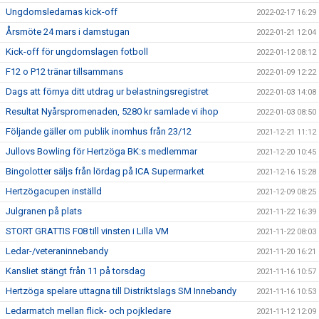
Ungdomsledarnas kick-off
2022-02-17 16:29
Årsmöte 24 mars i damstugan
2022-01-21 12:04
Kick-off för ungdomslagen fotboll
2022-01-12 08:12
F12 o P12 tränar tillsammans
2022-01-09 12:22
Dags att förnya ditt utdrag ur belastningsregistret
2022-01-03 14:08
Resultat Nyårspromenaden, 5280 kr samlade vi ihop
2022-01-03 08:50
Följande gäller om publik inomhus från 23/12
2021-12-21 11:12
Jullovs Bowling för Hertzöga BK:s medlemmar
2021-12-20 10:45
Bingolotter säljs från lördag på ICA Supermarket
2021-12-16 15:28
Hertzögacupen inställd
2021-12-09 08:25
Julgranen på plats
2021-11-22 16:39
STORT GRATTIS F08 till vinsten i Lilla VM
2021-11-22 08:03
Ledar-/veteraninnebandy
2021-11-20 16:21
Kansliet stängt från 11 på torsdag
2021-11-16 10:57
Hertzöga spelare uttagna till Distriktslags SM Innebandy
2021-11-16 10:53
Ledarmatch mellan flick- och pojkledare
2021-11-12 12:09