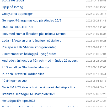
Stötta Hertzöga
2022-10-13 10:51
Hjälp på lördag
2022-10-06 15:56
Gräsytorna öppna igen
2022-09-26 08:14
Genrepet 9-åringarnas cup på söndag 25/9
2022-09-23 11:43
DM Herr HBK - IFKF 1-2
2022-09-13 11:08
HBK medlemmar får rabatt på Friskis & Svettis
2022-09-09 15:34
Ledar- & Veteran drar igång igen nästa helg
2022-09-09 10:23
P06 spelar Lilla VM-final imorgon lördag
2022-09-02 11:15
3 september en heldag på Bryngfjorden
2022-09-01 07:04
Ändrade träningstider från och med måndag 29 augusti
2022-08-23 09:23
25 % rabatt på Stadium Innebandy
2022-08-18 17:03
P07 och P09 var till Oddebollen
2022-08-10 08:41
10-åringarnas cup
2022-08-04 13:16
Nu är EM 2022 över och vi har vinnare i Hertzögas tips
2022-08-04 09:40
Startlista Hertzöga EM-Champion 2022
2022-07-06 07:28
Hertzögas EM-tips 2022
2022-06-27 07:34