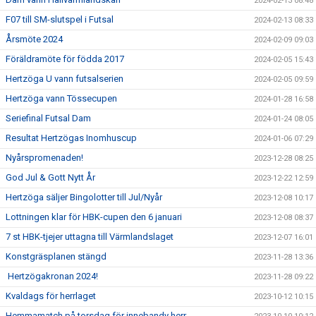
2024-02-13 08:48
F07 till SM-slutspel i Futsal
2024-02-13 08:33
Årsmöte 2024
2024-02-09 09:03
Föräldramöte för födda 2017
2024-02-05 15:43
Hertzöga U vann futsalserien
2024-02-05 09:59
Hertzöga vann Tössecupen
2024-01-28 16:58
Seriefinal Futsal Dam
2024-01-24 08:05
Resultat Hertzögas Inomhuscup
2024-01-06 07:29
Nyårspromenaden!
2023-12-28 08:25
God Jul & Gott Nytt År
2023-12-22 12:59
Hertzöga säljer Bingolotter till Jul/Nyår
2023-12-08 10:17
Lottningen klar för HBK-cupen den 6 januari
2023-12-08 08:37
7 st HBK-tjejer uttagna till Värmlandslaget
2023-12-07 16:01
Konstgräsplanen stängd
2023-11-28 13:36
Hertzögakronan 2024!
2023-11-28 09:22
Kvaldags för herrlaget
2023-10-12 10:15
Hemmamatch på torsdag för innebandy herr