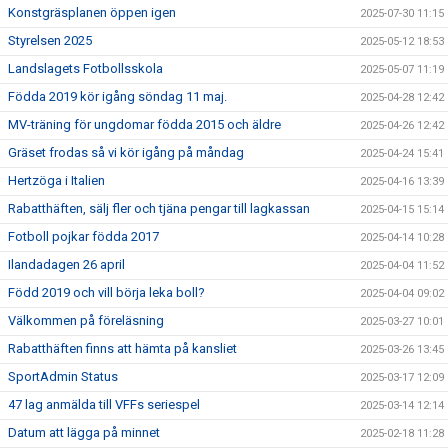
Konstgräsplanen öppen igen
2025-07-30 11:15
Styrelsen 2025
2025-05-12 18:53
Landslagets Fotbollsskola
2025-05-07 11:19
Födda 2019 kör igång söndag 11 maj.
2025-04-28 12:42
MV-träning för ungdomar födda 2015 och äldre
2025-04-26 12:42
Gräset frodas så vi kör igång på måndag
2025-04-24 15:41
Hertzöga i Italien
2025-04-16 13:39
Rabatthäften, sälj fler och tjäna pengar till lagkassan
2025-04-15 15:14
Fotboll pojkar födda 2017
2025-04-14 10:28
Ilandadagen 26 april
2025-04-04 11:52
Född 2019 och vill börja leka boll?
2025-04-04 09:02
Välkommen på föreläsning
2025-03-27 10:01
Rabatthäften finns att hämta på kansliet
2025-03-26 13:45
SportAdmin Status
2025-03-17 12:09
47 lag anmälda till VFFs seriespel
2025-03-14 12:14
Datum att lägga på minnet
2025-02-18 11:28