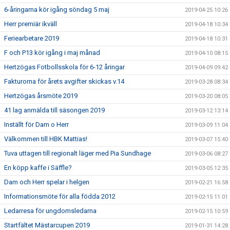
6-åringarna kör igång söndag 5 maj
2019-04-25 10:26
Herr premiär ikväll
2019-04-18 10:34
Feriearbetare 2019
2019-04-18 10:31
F och P13 kör igång i maj månad
2019-04-10 08:15
Hertzögas Fotbollsskola för 6-12 åringar
2019-04-09 09:42
Fakturorna för årets avgifter skickas v.14
2019-03-28 08:34
Hertzögas årsmöte 2019
2019-03-20 08:05
41 lag anmälda till säsongen 2019
2019-03-12 13:14
Inställt för Dam o Herr
2019-03-09 11:04
Välkommen till HBK Mattias!
2019-03-07 15:40
Tuva uttagen till regionalt läger med Pia Sundhage
2019-03-06 08:27
En köpp kaffe i Säffle?
2019-03-05 12:35
Dam och Herr spelar i helgen
2019-02-21 16:58
Informationsmöte för alla födda 2012
2019-02-15 11:01
Ledarresa för ungdomsledarna
2019-02-15 10:59
Startfältet Mästarcupen 2019
2019-01-31 14:28