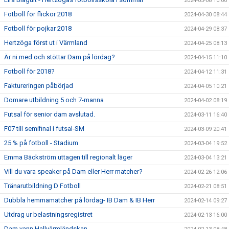
2024-05-08 10:00
Fotboll för flickor 2018
2024-04-30 08:44
Fotboll för pojkar 2018
2024-04-29 08:37
Hertzöga först ut i Värmland
2024-04-25 08:13
Är ni med och stöttar Dam på lördag?
2024-04-15 11:10
Fotboll för 2018?
2024-04-12 11:31
Faktureringen påbörjad
2024-04-05 10:21
Domare utbildning 5 och 7-manna
2024-04-02 08:19
Futsal för senior dam avslutad.
2024-03-11 16:40
F07 till semifinal i futsal-SM
2024-03-09 20:41
25 % på fotboll - Stadium
2024-03-04 19:52
Emma Bäckström uttagen till regionalt läger
2024-03-04 13:21
Vill du vara speaker på Dam eller Herr matcher?
2024-02-26 12:06
Tränarutbildning D Fotboll
2024-02-21 08:51
Dubbla hemmamatcher på lördag- IB Dam & IB Herr
2024-02-14 09:27
Utdrag ur belastningsregistret
2024-02-13 16:00
Dam vann Hallvärmländskan