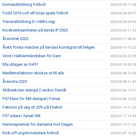
Domarutbildning Fotboll
2023-03-30 11:58
Född 2016 och vill börja spela fotboll
2023-03-30 09:57
Tränarutbildning D i HBKs regi
2023-03-30 09:54
Kioskverksamheten på Ilanda IP 2023
2023-03-24 11:33
Årsmötet 2023
2023-03-17 08:26
Årets första matcher på Ilandas konstgräs till helgen
2023-03-15 15:22
Vinst I Hallvärmländskan för Dam
2023-02-26 22:09
Ella uttagen av SvFF!
2023-02-18 09:18
Medlemsfakturor skickas ut till alla
2023-02-08 13:30
Årsmöte 2023
2023-02-08 11:49
Skåreskolan stängd 2 veckor framåt
2023-02-06 13:31
F07 klara för SM-slutspel i Futsal
2023-02-06 12:25
Fakturor på väg ut! 20% på Friskis!
2023-01-19 11:33
F07 vidare i futsal-SM
2023-01-17 14:49
Hemmapremiär för damerna mot Degen
2023-01-13 11:32
Kick-off ungdomsledare fotboll
2023-01-07 15:26