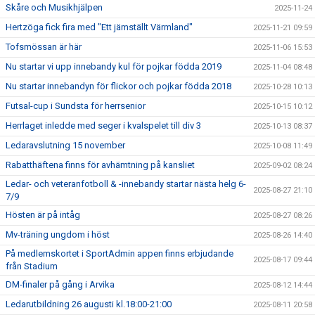
Skåre och Musikhjälpen
2025-11-24
Hertzöga fick fira med "Ett jämställt Värmland"
2025-11-21 09:59
Tofsmössan är här
2025-11-06 15:53
Nu startar vi upp innebandy kul för pojkar födda 2019
2025-11-04 08:48
Nu startar innebandyn för flickor och pojkar födda 2018
2025-10-28 10:13
Futsal-cup i Sundsta för herrsenior
2025-10-15 10:12
Herrlaget inledde med seger i kvalspelet till div 3
2025-10-13 08:37
Ledaravslutning 15 november
2025-10-08 11:49
Rabatthäftena finns för avhämtning på kansliet
2025-09-02 08:24
Ledar- och veteranfotboll & -innebandy startar nästa helg 6-
2025-08-27 21:10
7/9
Hösten är på intåg
2025-08-27 08:26
Mv-träning ungdom i höst
2025-08-26 14:40
På medlemskortet i SportAdmin appen finns erbjudande
2025-08-17 09:44
från Stadium
DM-finaler på gång i Arvika
2025-08-12 14:44
Ledarutbildning 26 augusti kl.18:00-21:00
2025-08-11 20:58