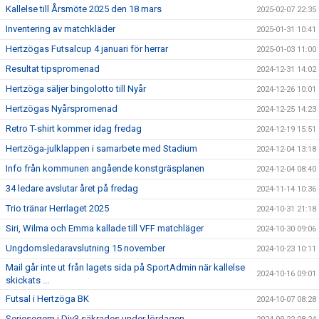
Kallelse till Årsmöte 2025 den 18 mars
2025-02-07 22:35
Inventering av matchkläder
2025-01-31 10:41
Hertzögas Futsalcup 4 januari för herrar
2025-01-03 11:00
Resultat tipspromenad
2024-12-31 14:02
Hertzöga säljer bingolotto till Nyår
2024-12-26 10:01
Hertzögas Nyårspromenad
2024-12-25 14:23
Retro T-shirt kommer idag fredag
2024-12-19 15:51
Hertzöga-julklappen i samarbete med Stadium
2024-12-04 13:18
Info från kommunen angående konstgräsplanen
2024-12-04 08:40
34 ledare avslutar året på fredag
2024-11-14 10:36
Trio tränar Herrlaget 2025
2024-10-31 21:18
Siri, Wilma och Emma kallade till VFF matchläger
2024-10-30 09:06
Ungdomsledaravslutning 15 november
2024-10-23 10:11
Mail går inte ut från lagets sida på SportAdmin när kallelse
2024-10-16 09:01
skickats ...
Futsal i Hertzöga BK
2024-10-07 08:28
Seriesegern i Div3 säkrades under lördagen