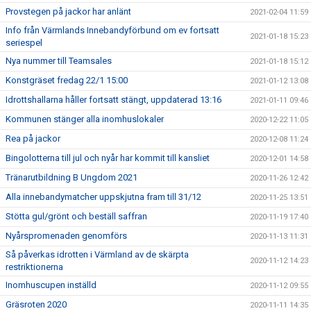
Provstegen på jackor har anlänt
2021-02-04 11:59
Info från Värmlands Innebandyförbund om ev fortsatt
2021-01-18 15:23
seriespel
Nya nummer till Teamsales
2021-01-18 15:12
Konstgräset fredag 22/1 15:00
2021-01-12 13:08
Idrottshallarna håller fortsatt stängt, uppdaterad 13:16
2021-01-11 09:46
Kommunen stänger alla inomhuslokaler
2020-12-22 11:05
Rea på jackor
2020-12-08 11:24
Bingolotterna till jul och nyår har kommit till kansliet
2020-12-01 14:58
Tränarutbildning B Ungdom 2021
2020-11-26 12:42
Alla innebandymatcher uppskjutna fram till 31/12
2020-11-25 13:51
Stötta gul/grönt och beställ saffran
2020-11-19 17:40
Nyårspromenaden genomförs
2020-11-13 11:31
Så påverkas idrotten i Värmland av de skärpta
2020-11-12 14:23
restriktionerna
Inomhuscupen inställd
2020-11-12 09:55
Gräsroten 2020
2020-11-11 14:35