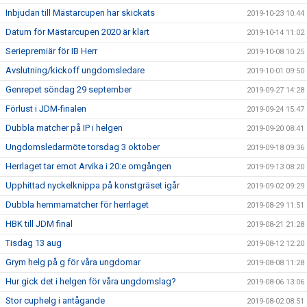
Inbjudan till Mästarcupen har skickats
2019-10-23 10:44
Datum för Mästarcupen 2020 är klart
2019-10-14 11:02
Seriepremiär för IB Herr
2019-10-08 10:25
Avslutning/kickoff ungdomsledare
2019-10-01 09:50
Genrepet söndag 29 september
2019-09-27 14:28
Förlust i JDM-finalen
2019-09-24 15:47
Dubbla matcher på IP i helgen
2019-09-20 08:41
Ungdomsledarmöte torsdag 3 oktober
2019-09-18 09:36
Herrlaget tar emot Arvika i 20:e omgången
2019-09-13 08:20
Upphittad nyckelknippa på konstgräset igår
2019-09-02 09:29
Dubbla hemmamatcher för herrlaget
2019-08-29 11:51
HBK till JDM final
2019-08-21 21:28
Tisdag 13 aug
2019-08-12 12:20
Grym helg på g för våra ungdomar
2019-08-08 11:28
Hur gick det i helgen för våra ungdomslag?
2019-08-06 13:06
Stor cuphelg i antågande
2019-08-02 08:51