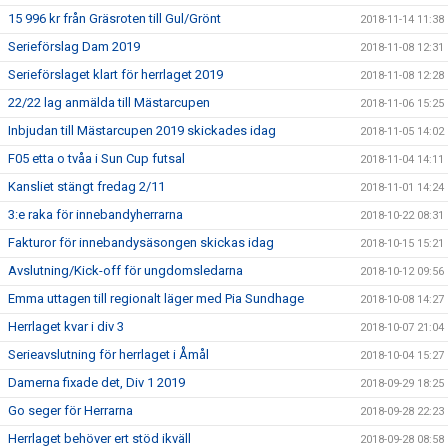
15 996 kr från Gräsroten till Gul/Grönt
2018-11-14 11:38
Serieförslag Dam 2019
2018-11-08 12:31
Serieförslaget klart för herrlaget 2019
2018-11-08 12:28
22/22 lag anmälda till Mästarcupen
2018-11-06 15:25
Inbjudan till Mästarcupen 2019 skickades idag
2018-11-05 14:02
F05 etta o tvåa i Sun Cup futsal
2018-11-04 14:11
Kansliet stängt fredag 2/11
2018-11-01 14:24
3:e raka för innebandyherrarna
2018-10-22 08:31
Fakturor för innebandysäsongen skickas idag
2018-10-15 15:21
Avslutning/Kick-off för ungdomsledarna
2018-10-12 09:56
Emma uttagen till regionalt läger med Pia Sundhage
2018-10-08 14:27
Herrlaget kvar i div 3
2018-10-07 21:04
Serieavslutning för herrlaget i Åmål
2018-10-04 15:27
Damerna fixade det, Div 1 2019
2018-09-29 18:25
Go seger för Herrarna
2018-09-28 22:23
Herrlaget behöver ert stöd ikväll
2018-09-28 08:58