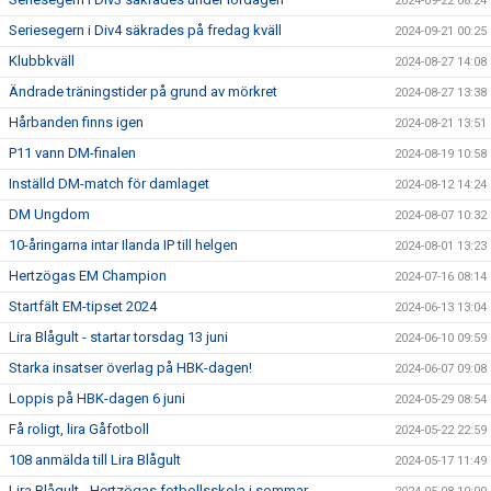
2024-09-22 08:24
Seriesegern i Div4 säkrades på fredag kväll
2024-09-21 00:25
Klubbkväll
2024-08-27 14:08
Ändrade träningstider på grund av mörkret
2024-08-27 13:38
Hårbanden finns igen
2024-08-21 13:51
P11 vann DM-finalen
2024-08-19 10:58
Inställd DM-match för damlaget
2024-08-12 14:24
DM Ungdom
2024-08-07 10:32
10-åringarna intar Ilanda IP till helgen
2024-08-01 13:23
Hertzögas EM Champion
2024-07-16 08:14
Startfält EM-tipset 2024
2024-06-13 13:04
Lira Blågult - startar torsdag 13 juni
2024-06-10 09:59
Starka insatser överlag på HBK-dagen!
2024-06-07 09:08
Loppis på HBK-dagen 6 juni
2024-05-29 08:54
Få roligt, lira Gåfotboll
2024-05-22 22:59
108 anmälda till Lira Blågult
2024-05-17 11:49
Lira Blågult - Hertzögas fotbollsskola i sommar