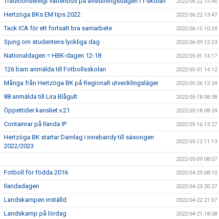
Traditionsenligt vattenbus på avslutningsdagen i f-skolan
2022-06-22 15:46
Hertzöga BKs EM tips 2022
2022-06-22 13:47
Tack ICA för ett fortsatt bra samarbete
2022-06-15 10:24
Sjung om studentens lyckliga dag
2022-06-09 12:53
Nationaldagen = HBK-dagen 12-18
2022-05-31 14:17
126 barn anmälda till Fotbollsskolan
2022-05-31 14:12
Många från Hertzöga BK på Regionalt utvecklingsläger
2022-05-26 12:24
88 anmälda till Lira Blågult
2022-05-18 08:38
Öppettider kansliet v.21
2022-05-18 08:24
Containrar på Ilanda IP
2022-05-16 13:27
Hertzöga BK startar Damlag i innebandy till säsongen
2022-05-12 11:13
2022/2023
2022-05-09 08:07
Fotboll för födda 2016
2022-04-29 08:10
Ilandadagen
2022-04-23 20:27
Landskampen inställd
2022-04-22 21:07
Landskamp på lördag
2022-04-21 18:08