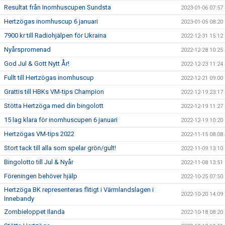
Resultat från Inomhuscupen Sundsta
2023-01-06 07:57
Hertzögas inomhuscup 6 januari
2023-01-05 08:20
7900 kr till Radiohjälpen för Ukraina
2022-12-31 15:12
Nyårspromenad
2022-12-28 10:25
God Jul & Gott Nytt År!
2022-12-23 11:24
Fullt till Hertzögas inomhuscup
2022-12-21 09:00
Grattis till HBKs VM-tips Champion
2022-12-19 23:17
Stötta Hertzöga med din bingolott
2022-12-19 11:27
15 lag klara för inomhuscupen 6 januari
2022-12-19 10:20
Hertzögas VM-tips 2022
2022-11-15 08:08
Stort tack till alla som spelar grön/gult!
2022-11-09 13:10
Bingolotto till Jul & Nyår
2022-11-08 13:51
Föreningen behöver hjälp
2022-10-25 07:50
Hertzöga BK representeras flitigt i Värmlandslagen i
2022-10-20 14:09
Innebandy
Zombieloppet Ilanda
2022-10-18 08:20