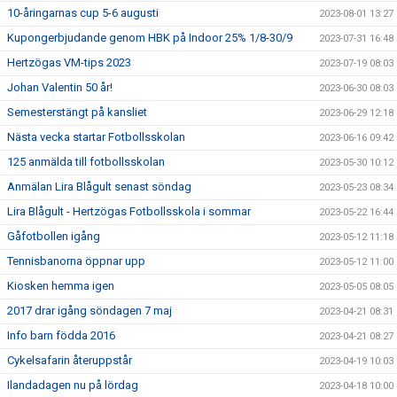
10-åringarnas cup 5-6 augusti
2023-08-01 13:27
Kupongerbjudande genom HBK på Indoor 25% 1/8-30/9
2023-07-31 16:48
Hertzögas VM-tips 2023
2023-07-19 08:03
Johan Valentin 50 år!
2023-06-30 08:03
Semesterstängt på kansliet
2023-06-29 12:18
Nästa vecka startar Fotbollsskolan
2023-06-16 09:42
125 anmälda till fotbollsskolan
2023-05-30 10:12
Anmälan Lira Blågult senast söndag
2023-05-23 08:34
Lira Blågult - Hertzögas Fotbollsskola i sommar
2023-05-22 16:44
Gåfotbollen igång
2023-05-12 11:18
Tennisbanorna öppnar upp
2023-05-12 11:00
Kiosken hemma igen
2023-05-05 08:05
2017 drar igång söndagen 7 maj
2023-04-21 08:31
Info barn födda 2016
2023-04-21 08:27
Cykelsafarin återuppstår
2023-04-19 10:03
Ilandadagen nu på lördag
2023-04-18 10:00